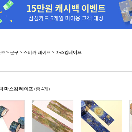
굿즈
>
문구
>
스티커·테이프
>
마스킹테이프
박 마스킹 테이프
(총 4개)