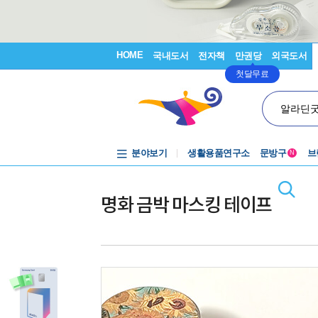
HOME
국내도서
전자책
만권당
외국도서
첫달무료
알라딘
분야보기
생활용품연구소
문방구
브
N
명화 금박 마스킹 테이프