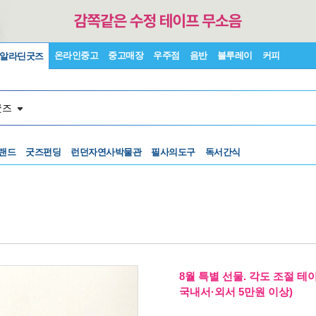
온라인중고
중고매장
우주점
음반
블루레이
커피
알라딘굿즈
굿즈
랜드
굿즈펀딩
런던자연사박물관
필사의도구
독서간식
8월 특별 선물. 각도 조절 테
국내서·외서 5만원 이상)