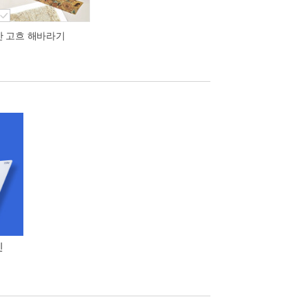
반 고흐 해바라기
인