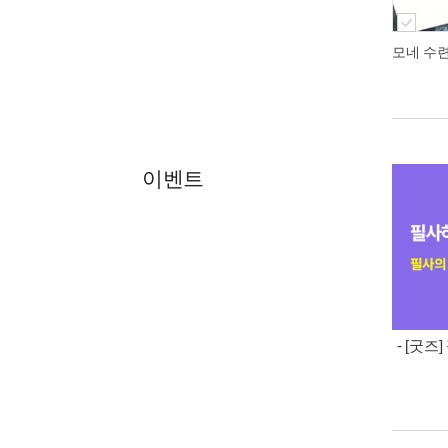
모네 수련 
이벤트
- [굿즈