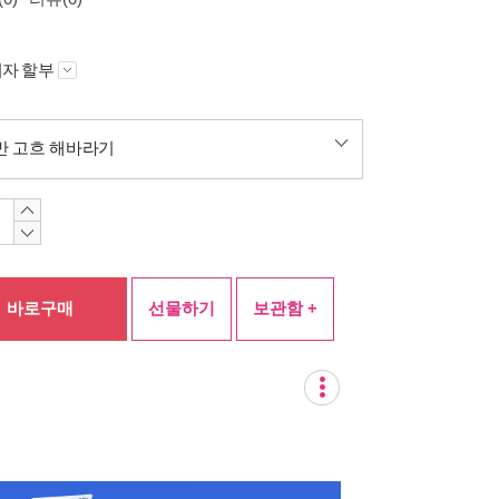
자 할부
반 고흐 해바라기
바로구매
선물하기
보관함 +