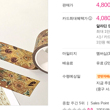
4,80
판매가
4,08
카드최대혜택가
알라딘 
최대 1만
시) / 
1만원 
마일리지
멤버십(3
배송료
유료 (2
수령예상일
양탄자배
지금 주
(중구 서
종합 주간 5위
|
Sales Point
0.0
100자평(