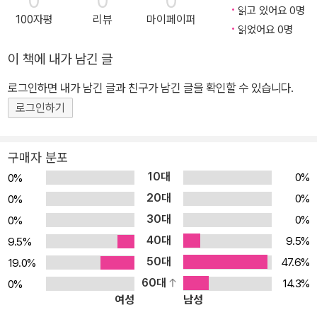
0
0
0
완성하는 마무리 단계. ■ 이제는 '기술'이 아니라 '흐름'이 경쟁력이다
읽고 있어요 0명
100자평
리뷰
마이페이퍼
AI 시대에 진짜 실력은 모든 툴을 아는 것이 아니라, 내 일에 꼭 필요
읽었어요 0명
한 도구들을 골라 '반복 가능한 시스템'을 만드는 데 있습니다. 이 책
이 책에 내가 남긴 글
을 덮을 때쯤 여러분은 수많은 선택지 앞에서 망설이는 대신, 자신 있
로그인하면 내가 남긴 글과 친구가 남긴 글을 확인할 수 있습니다.
게 "나만의 콘텐츠 공장"을 가동하고 있을 것입니다. 복잡함은 덜어내
고 생산성은 더하고 싶은 모든 크리에이터와 사업가들에게 이 책을
로그인하기
권합니다.
구매자 분포
10대
0%
0%
20대
0%
0%
30대
0%
0%
40대
9.5%
9.5%
50대
47.6%
19.0%
60대
14.3%
0%
여성
남성