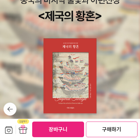
뒤로가
기
보관함담기
선물하기
장바구니
구매하기
선물하기