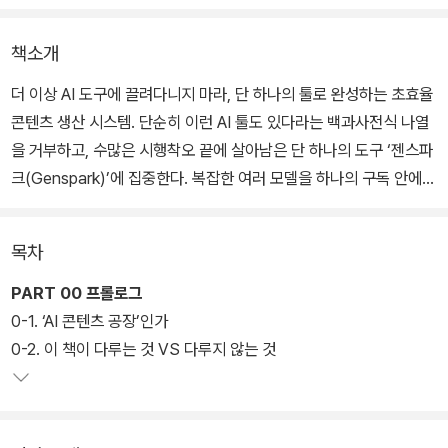
책소개
더 이상 AI 도구에 끌려다니지 마라, 단 하나의 툴로 완성하는 초효율
콘텐츠 생산 시스템. 단순히 이런 AI 툴도 있다라는 백과사전식 나열
을 거부하고, 수많은 시행착오 끝에 살아남은 단 하나의 도구 ‘젠스파
크(Genspark)’에 집중한다. 복잡한 여러 모델을 하나의 구독 안에서
자유자재로 다루는 ‘AI 슈퍼 에이전트’로, 불필요한 구독료를 줄이고
가장 적은 비용으로 꾸준히 결과물을 뽑아내는 콘텐츠 공장의 설계도
목차
를 공개한다.
PART 00 프롤로그
챗GPT 이후 쏟아진 수많은 AI 도구 속에서 미드저니, 클로드, 스테
0-1. ‘AI 콘텐츠 공장’인가
이블 디퓨전까지 이어지는 ‘디지털 월세’의 부담을 짚는다. 정작 수익
0-2. 이 책이 다루는 것 VS 다루지 않는 것
으로 연결되는 도구는 무엇인지 묻고, 이미지·동영상·문서 및 기획·디
자인까지 끊김 없는 워크플로우로 이어지는 실전 활용을 제시한다.
텍스트와 이미지를 영상으로 바꾸고, 제안서와 대본 작성을 자동화하