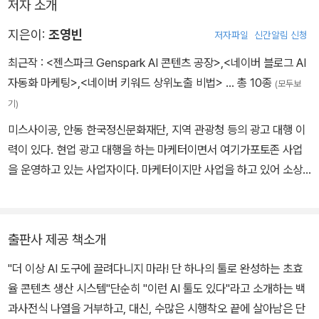
저자 소개
는 흐름까지 담았다.
지은이:
조영빈
저자파일
신간알림 신청
AI 시대의 경쟁력은 모든 툴을 아는 것이 아니라 반복 가능한 시스템
최근작 :
<젠스파크 Genspark AI 콘텐츠 공장>
,
<네이버 블로그 AI
을 만드는 데 있다. 수많은 선택지 앞에서 망설이는 대신 나만의 콘텐
자동화 마케팅>
,
<네이버 키워드 상위노출 비법>
… 총 10종
(모두보
츠 공장을 가동하게 하는 책으로, 복잡함은 덜고 생산성을 더하려는
기)
크리에이터와 사업가에게 방향을 제시한다.
미스사이공, 안동 한국정신문화재단, 지역 관광청 등의 광고 대행 이
력이 있다. 현업 광고 대행을 하는 마케터이면서 여기가포토존 사업
을 운영하고 있는 사업자이다. 마케터이지만 사업을 하고 있어 소상
공인 마인드를 가지고 있는 좀생이 마케터로, 돈 쓰는 광고보다는 고
객들의 자발적인 입소문과 리뷰를 만들어내는 마케팅을 선호하는 마
케터다. 현업의 사업과 마케팅의 경험을 강의와 컨설팅으로 전달하고
출판사 제공 책소개
있으며, 다양한 매체와 AI의 활용을 연구하는 테스트 중독자이다. 단
"더 이상 AI 도구에 끌려다니지 마라! 단 하나의 툴로 완성하는 초효
순히 마케팅만 하기보다는 브랜딩을 통해 꾸준한 고객사의 성장을 고
율 콘텐츠 생산 시스템"단순히 "이런 AI 툴도 있다"라고 소개하는 백
민하는 마케터로, '고객이 마케터다'라는 신념을 가지고 모든 마케팅
과사전식 나열을 거부하고, 대신, 수많은 시행착오 끝에 살아남은 단
의 목표를 '입소문'으로 진행한다. 마케팅이란 결국 고객의 자발적인