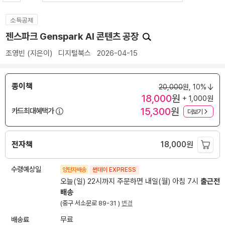
소득공제
젠스파크 Genspark AI 콘텐츠 공장
조영빈
(지은이)
디지털북스
2026-04-15
종이책
20,000
원,
10%
18,000
원
+ 1,000원
15,300
원
카드최대혜택가
더보기
전자책
18,000
원
수령예상일
양탄자배송
썬데이 EXPRESS
오늘(일) 22시까지 주문하면 내일(월) 아침 7시
출근전
배송
(중구 서소문로 89-31 )
변경
배송료
무료