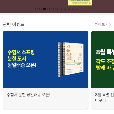
관련 이벤트
전체보기
수험서 분철 당일배송 오픈!
8월 특별 선
바구니