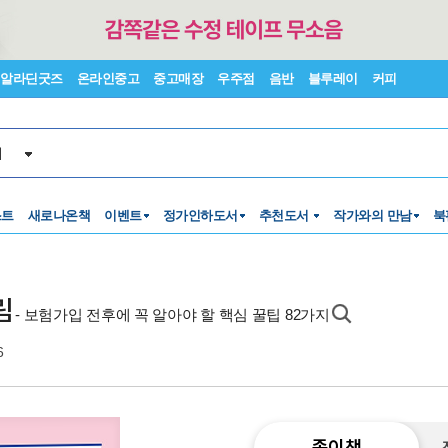
알라딘굿즈
온라인중고
중고매장
우주점
음반
블루레이
커피
서
스트
새로나온책
이벤트
정가인하도서
추천도서
작가와의 만남
북
림
- 보험가입 전후에 꼭 알아야 할 핵심 꿀팁 82가지
6
종이책