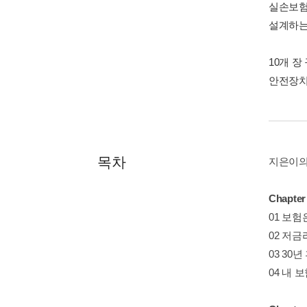
실손보험
설계하는
10개 
안전장치
목차
지은이의
Chapte
01 보험
02 저
03 30
04 내 