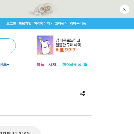
로그인
회원가입
마이페이지
고객센터
장바구니
(0)
투비컨티뉴드
펀드
북플
서재
창작플랫폼
투비컨티뉴드