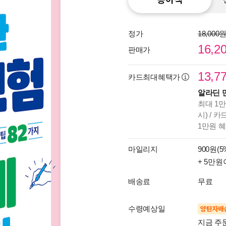
정가
18,000
16,2
판매가
13,7
카드최대혜택가
알라딘 
최대 1만
시) / 
1만원 
마일리지
900원(5
+ 5만원
배송료
무료
수령예상일
양탄자배
지금 주