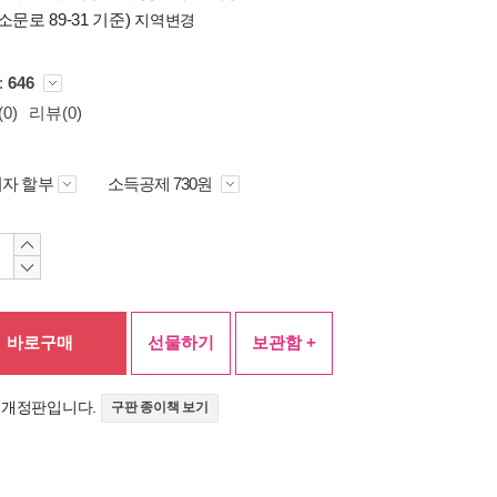
소문로 89-31 기준)
지역변경
 :
646
0)
리뷰(0)
자 할부
소득공제 730원
바로구매
선물하기
보관함 +
 개정판입니다.
구판 종이책 보기