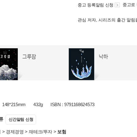
중고로
중고 등록알림 신청
관심 저자, 시리즈의 출간 알
148*215mm
432g
ISBN : 9791168624573
류
신간알림 신청
서
>
경제경영
>
재테크/투자
>
보험