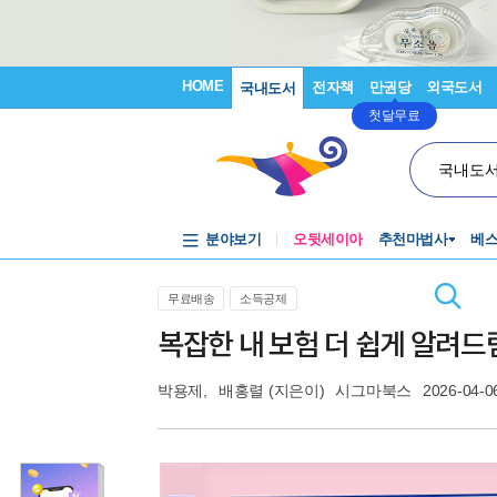
HOME
전자책
만권당
외국도서
국내도서
첫달무료
국내도
분야보기
오뒷세이아
추천마법사
베
무료배송
소득공제
복잡한 내 보험 더 쉽게 알려드
박용제
,
배홍렬
(지은이)
시그마북스
2026-04-0