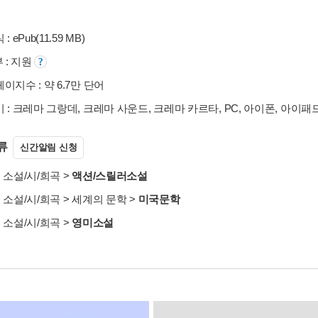
 ePub(11.59 MB)
부 : 지원
이지수 : 약 6.7만 단어
 : 크레마 그랑데, 크레마 사운드, 크레마 카르타, PC, 아이폰, 아이패
류
신간알림 신청
>
소설/시/희곡
>
액션/스릴러소설
>
소설/시/희곡
>
세계의 문학
>
미국문학
>
소설/시/희곡
>
영미소설