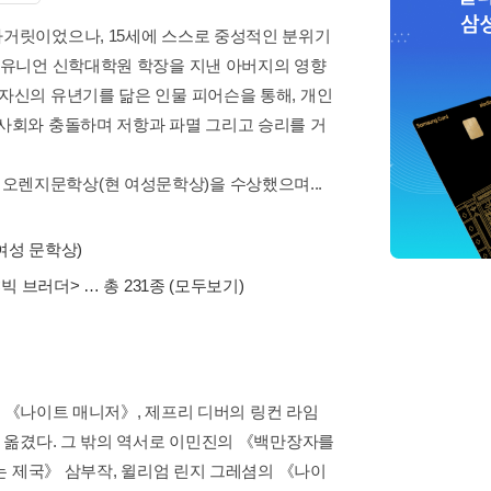
마거릿이었으나, 15세에 스스로 중성적인 분위기
욕 유니언 신학대학원 학장을 지낸 아버지의 영향
 자신의 유년기를 닮은 인물 피어슨을 통해, 개인
 사회와 충돌하며 저항과 파멸 그리고 승리를 거
오렌지문학상(현 여성문학상)을 수상했으며...
여성 문학상)
<빅 브러더>
… 총 231종
(모두보기)
의 《나이트 매니저》, 제프리 디버의 링컨 라임
 옮겼다. 그 밖의 역서로 이민진의 《백만장자를
는 제국》 삼부작, 윌리엄 린지 그레셤의 《나이