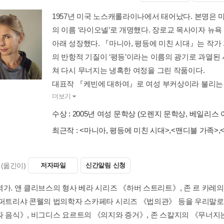
1957년 미국 노스캐롤라이나에서 태어났다. 본명은 
의 이름 ‘라이오넬’로 개명했다. 장로교 목사이자 뉴
아래 성장했다. 『마니아, 평등에 미친 시대』는 작가
의 반항적 기질이 ‘평등’이라는 이름의 광기로 과열된
쳐 다시 무너지는 냉혹한 여정을 그린 작품이다.
대표작 『케빈에 대하여』로 여성 부커상이라 불리는 
더보기
수상 :
2005년 여성 문학상 (오렌지 문학상, 베일리스 
최근작 :
<마니아, 평등에 미친 시대>
,
<맨디블 가족>
,
(옮긴이)
저자파일
신간알림 신청
역가. 앤 클리브스의 형사 베라 시리즈 《하버 스트리트》, 존 르 카레
 퍼트리샤 콘웰의 법의학자 스카페타 시리즈 《법의관》 등을 우리말로
짜 음식》, 비그디스 요르트의 《의지와 증거》, 존 스칼지의 《무너지