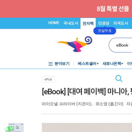
HOME
국내도서
만권당
외국도서
전자책
첫달무료
eBook
분야보기
베스트셀러
새로나온책
이
ePub
[eBook] [대여 페이백] 마니아
라이오넬 슈라이버
(지은이),
유소영
(옮긴이)
자