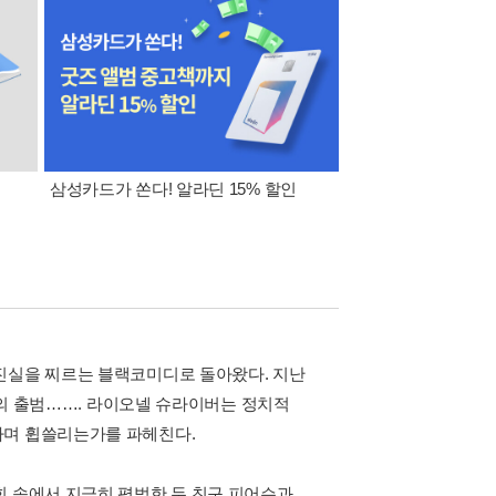
삼성카드가 쏜다! 알라딘 15% 할인
오늘의 추천 eBook(
(매일 적립금, 10% 쿠
진실을 찌르는 블랙코미디로 돌아왔다. 지난
정권의 출범……. 라이오넬 슈라이버는 정치적
하며 휩쓸리는가를 파헤친다.
회 속에서 지극히 평범한 두 친구 피어슨과