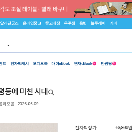
알라딘굿즈
온라인중고
중고매장
우주점
음반
블루레이
커피
벤트
전자책캐시
오디오북
대여eBook
연재eBook
만권당
N
N
, 평등에 미친 시대
음과모음
2026-06-09
전자책정가
13,300