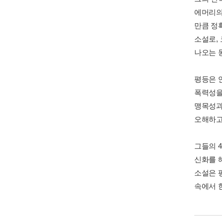
에머리의
만큼 정
소설로,
나오는 
평등은 
폭력성을
맹목성과
오해하고
그들의 
신화를 
소설은 
속에서 