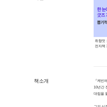
취향껏 
전자책 
책소개
『케빈에
10년간
대립을 
그의 신