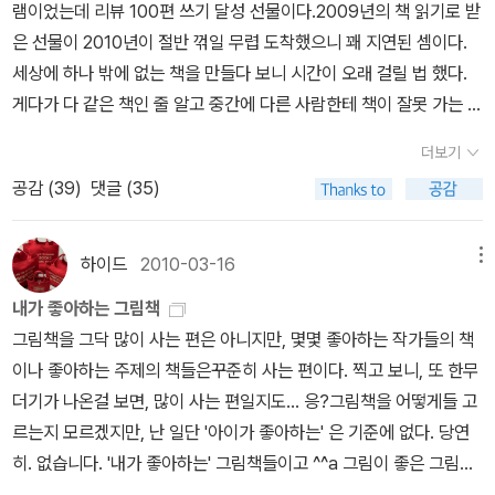
데, 다양한 이야기들이 있다. 그 중에는 참 좋은 이야기도 있지만 행사
램이었는데 리뷰 100편 쓰기 달성 선물이다.2009년의 책 읽기로 받
생님 강의를 들으면서 읽고 싶은 책을 또 많이도 담아 두었다. 전집 도
에게 잘 맞춰주는 것이 아닙니다. 거절당하고 상처받을 위험에도 불
를 멋지게 하고 싶은 선생님과 뭐 그런 데에 시간을 투자하냐고 마땅
은 선물이 2010년이 절반 꺾일 무렵 도착했으니 꽤 지연된 셈이다.
서도 사지 않건만, 매월 20만원 30만원이 넘는 돈을 책값으로 결제
구하고 나를 있는 그대로 보여줄 수 있느냐에 우정의 진실함 정도가
찮아 하는 선생님들이 계셔서 속 상헀던 이야기도 주고 받았다. 계발
세상에 하나 밖에 없는 책을 만들다 보니 시간이 오래 걸릴 법 했다.
하고 있는 게 우리 집 경제 수준에 무리라는 판단하에 올 목표를 책 좀
결정된다고 생각합니다.- P271자격지심이 무서운 이유는 자신이 가
활동을 이끄시는 조**선생님의 이야기를 듣고 우리 모두 한 시간 수
게다가 다 같은 책인 줄 알고 중간에 다른 사람한테 책이 잘못 가는 배
적게 사기로 잠정적으로 정해 두었건만, 선생님은 또 나의 결심을 흔
장 크게 상처받을 부위가 어디인지 잘 알고 있는 궁사(나)가 완벽하게
업을 그리 꾸며 보면 참 좋겠다 생각했다. 말썽꾸러기 남학생들이 대
송사고도 있었다 한다. 내 책은 어디 헤매다가 왔는지 모르겠지만 나
들리게 만드신다.책을 어떻게 읽어야 하는가라는 고민보다는 무엇을
조준해서 치명타를 날리기 때문입니다.- P288
더보기
부분인 교실, 축구부, 배드민턴부와 같은 운동부에 가고 싶어 열심히
한테는 다른 책 없이 바로 도착했다.^^내 이름 박힌 책을 보니 기분이
읽어야 하는가에 대한 고민이 우선 되어야 하고, 그 보다는 왜 읽어야
공감 (
39
)
댓글 (35)
가위바위보를 했으나 지는 바람에 갈 곳 없어 선택한 그림책 읽기부
참 좋았다. 하핫, 쑥스럽고 부끄럽고 으쓱했달까. 그러니 서점 가판대
하나를 먼저 생각해 보라 하셨다. 나도 나는 왜 책을 읽으며, 우리 아
에서 그들이 느낄 인생역전(?! ㅋ~) Q. 너희들은 죽음이라는 것이 뭐
에까지 진열된 자기 책을 보는 기분은 오죽할까. 연애하듯 설레지 않
이드에게 왜 책을 읽히고 있나를 계속 생가해 본다. 책을 좋아했던 동
라고 생각하니?이 질문으로 수업을 여셨다고 한다. 불교의 윤회를 설
을까 싶다.표지가 얇은 게 유일한 흠이었다. 하지만 제작단가를 생각
하이드
2010-03-16
메뉴
서양의 위인들이 읽었던 공통적인 책들을 읽는다면 우리도 그들처럼
명하시면서 잘 살면 다시 사람으로 태어날 수 있다는 이야기도 해 주
해야지...각자 고른 100개의 리뷰가 실리는 건데 사진 리뷰가 많아서
위대해질 수 있지 않겠냐시면서 문사철(=인문학, 문학, 역사, 척학)
내가 좋아하는 그림책
셨단다. 이 책을 나도 읽었는데, 이 책이 이리 매력있는 책인지 몰랐
530쪽이나 된다. 컬러 사진이 아니니 괜찮다고 했는데 막 미안했다
에 관한 이야기를 위인들의 에피소드와 함께 들려 주셨다. 그러는 과
그림책을 그닥 많이 사는 편은 아니지만, 몇몇 좋아하는 작가들의 책
다. 선생님의 이야기를 듣고서 다시 한 번 읽어봐야겠고, 이 책으로 이
능...이런 프로그램이 있다는 걸 모르다가 작년 초에 상해 다녀온 직후
정에 제법 묵직한 책들(내 수준에는)을 접해보아야겠다는 동기를 부
이나 좋아하는 주제의 책들은꾸준히 사는 편이다. 찍고 보니, 또 한무
야기를 풀어보면 아이들을 조금 더 착하게 살도록 할 수 있겠다는 생
부터 도전했더니 날짜가 2월이다. 내가 고른 첫번째 리뷰.제목이 줄
여해 주셨다. 강의를 하는 내도록 풀어주신 책 중에서 관심을 가지고
더기가 나온걸 보면, 많이 사는 편일지도... 응?그림책을 어떻게들 고
각이 들었다. 책을 읽어주다 보면 호랑이의 전생을 들여다 보는 장면
을 넘어가면 사이즈를 줄였다면 좋았겠지만, 역시 그런 주문은 무리
메모한 책을 잠깐 담아보면 다음과 같다. 이 책은 철학입문서로 추천
르는지 모르겠지만, 난 일단 '아이가 좋아하는' 은 기준에 없다. 당연
이 나온다. 그 첫 이야기가 <<해와 달이 된 오누이>>에서 해코지하
라는 걸 안다. (알지만 아쉽다. ㅎㅎ)왼쪽은 시간 상자 리뷰, 오른 쪽
할 만한 책이라고 한다. 철학하면 골치아프고 어려운 것이라고 생각
히. 없습니다. '내가 좋아하는' 그림책들이고 ^^a 그림이 좋은 그림책
는 호랑이 이야기다. 아이들에게 이 이야기를 아느냐 물으니 뭐라뭐
은 더 리더.흑백 사진도 생각외로 잘 나왔다. 사진이 크면 편집열이 뒤
하기 쉬운데, 재미있는 에피소드들과 함께 철학에 접근해 갈 수 있도
이 좋다. 아래는 소장하고 있는 그림책들. 그림책 고르기 어려워요-