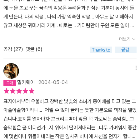
에 눈을 뜨고 꾸는 꿈속의 악몽은 두려움과 안심된 기분이 동시에 들
게 만든다. 나의 악몽.. 나의 가장 익숙한 악몽... 아무도 날 이해하지
않고 세상은 귀머거리 기계.. 때로는 .. 기다림만이 구원 모든 일이 한
꺼번에 터지는 그 순간까지. 아름다운 것들은 그냥 날 지.나.쳐.가.고.
더보기
끔찍한 운명은 피할 수 없고. 나는 누구인지.. 99%의 절망과 1%의
공감 (
27
)
댓글 (6)
희망그것이 숀 탠의 세계 다행인 것은 나는 이미 '빨간 사과'의 시절을
지났다는 거. 불행인 것은 나는 가끔 다시오지 않을 그 시절을 그리워
한다는 거. 절망도 때가 있다. 나는 그렇게 생각해.
메뉴
밀키웨이
2004-05-04
표지에서부터 우울하고 창백한 낯빛의 소녀가 종이배를 타고 있는 그
아슬아슬함이라니... 어쩔 수 없이 끌리는 듯한 기분으로 책장을 열었
습니다.표지를 열자마자 콘크리트벽이 앞을 턱 가로막는 숨막힘...그
숨막힘은 곧 어디선가...저 위에서 떨어져내리는...너무 가벼워서 중간
에 몇번이나 휘돌아내리는 작은 잎사귀 하나에 시선을 던지게 합니