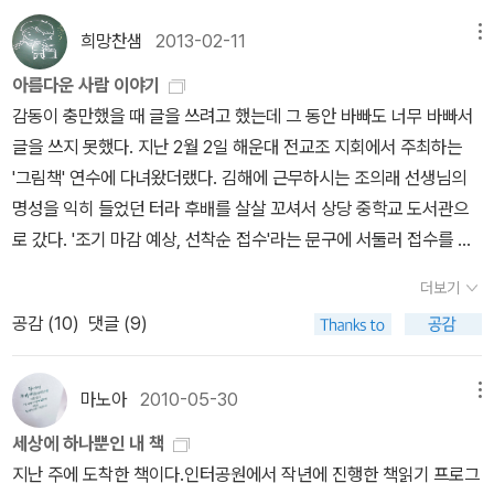
받은 책을 한 권씩 사면서 연수에 오지 않은 회원들이 생각나서 샀다
림책과 영혼이 부딪혔던 인생 책은 뭐였을까? 아...궁금!(내겐...'파도
며 3권의 책을 사 오셔서 나누어 주셨다. 저자 중 한 분이신 조의래 선
희망찬샘
2013-02-11
메뉴
야 놀자'가 그랬다) - 처방전 그림책들 (국내 미출간작 제외) -
생님 강의에서 구한 책인 것 같다. 선생님께서 창의인성넷에 올려두
아름다운 사람 이야기
- 본문서 언급, 인용되었던 책들 중 읽고 싶은 책 - 점멸하고 바
었고, 각 학교에 배부 된 좋은 자료가 있다고 하셔서 그 사이트에 들어
감동이 충만했을 때 글을 쓰려고 했는데 그 동안 바빠도 너무 바빠서
래고 윤색되고 부풀려진 기억을 바탕으로 현재의 판단을 내리고, 그
가서 모두 출력해서 제본 할거라고 준비해두고는 아직 제본을 못한
글을 쓰지 못했다. 지난 2월 2일 해운대 전교조 지회에서 주최하는
판단이 모여 미래를 만듭니다. 기억은 한 사람의 정체성의 근간을 이
자료가 있는데 그 내용과 관련이 있어 보인다. 독서지도를 할수록
'그림책' 연수에 다녀왔더랬다. 김해에 근무하시는 조의래 선생님의
루지만 주관적이고, 주관적이지만 언제나 마음대로 통제할 수 있는
느껴지는 것 중 하나가 즐겁게 책을 읽어야 한다는 거고, 놀이로 접근
명성을 익히 들었던 터라 후배를 살살 꼬셔서 상당 중학교 도서관으
것도 아닙니다.- P49그녀는 자기의 생각에 걸려 넘어졌다.- P86잘
해가면 아이들이 좋아하더라는 건데, 그래서 나의 독서지도 방향도
로 갔다. '조기 마감 예상, 선착순 접수'라는 문구에 서둘러 접수를 했
한다, 앞서간다, 똑똑하다, 예쁘다, 재치 있다, 성공했다...흔히 자신을
'즐거운 책읽기'로 정해 두었는데, 이 책은 그런점에서 매우 활용도가
더니, 1등이란다. 모인 사람은 대충 봐도 40은 훨씬 넘겠다. 다른 교
남과 비교할 때 사용하는 가치판단의 단어들을 가만히 들여다보면 그
높을 책이다. 방학 동안 저, 고학년 하루씩 잡아 독서교실을 할 생각인
더보기
실에서 책걸상을 가져와서 여기저기 많이들 앉으셨다. 어떤 분은 앞
자체에는 절대적 기준이 없습니다.(...) 우리가 가진 비교 습관히 굉장
데, 그 때 하고 싶은 놀이가 이 책에 들어 있어 접어 표시를 해 두었다.
공감 (
10
)
댓글 (9)
서 받은 연수에서 주최측에서 강사를 소개하시면서 이번 연수에 조의
히 포괄적이고 모호한 판단 아래 이뤄진다...- P125'전에는 고통스러
(웬만해서는 책 안 접는데, 과감히 접었다.) 또 하나의 선물은 월석
래 선생님을 모시지 못한 것이 너무 죄송하다고 말씀하셨다고 한다.
웠던 일이 이제는 괜찮아지는 것, 다시 태어나는 것과 마찬가지거든
아트홀에서 열리는 세계팝아트전 초대권이다. 4인가족 함께 갈 수 있
해운대 지회장님께서는 조의래 선생님 연수를 들으시고 너무 감동 받
요.'- P160차단되고 싶으면서도 완전하게는 차단되기 싫은 마음. 그
마노아
2010-05-30
메뉴
는 초대장을 나 줄거라고 가지고 오신 언냐! 기대가 된다. <<이상한
으셔서 이번에 이 연수를 기획하셨다고 한다. 시작하기 전부터 기대
것이 우리를 존재하게 한 것이다. 그러고 싶으면서도 그러기 싫은 마
나라의 앨리스>>에 관한 작품이 멋지던데, 직접 볼 수 있다니 신 난
세상에 하나뿐인 내 책
가 되기 시작했다. 연수학점 없는 종일 연수에 이만큼 모이신 선생님
음의 미묘함을 유리처럼 간단하게 전달하고 있는 물체는 없는 것 같
다. 9월은 독서의 달, 각 학교에서는 독서 행사가 열리고 있는
지난 주에 도착한 책이다.인터공원에서 작년에 진행한 책읽기 프로그
들 열정도 참으로 대단했다. 나를 포함해서 말이다. ㅎㅎ~조의래 선
다.- ‘마음사전‘, 김소연, 마음산책- P241우정의 필요조건은 상대방