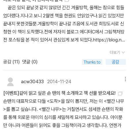
끝은 있되 끝날것 같지 않았던 긴긴 겨울방학, 올해는 참으로 힘들
었더랬다.지나고 보니 2월엔 책을 한권도 안읽었구나.읽긴 있었지만
끝내지 못한것들뿐.겨울방학이 끝나갈 즈음에 도서관 희망도서로 신
청한 이 책이 도착했다.전에 저자의 블로그 에디터C에서 그림책처방
전 포스팅을 본 적이 있어서 관심있게 보게 되었다.https://blog.na
ver.com/364eve '그림책에 마음을 묻다'는 블로그 포스팅의 글들
더보기
을 모아서 엮은 책이다.한번쯤 읽어봤던 책들도 있고, 처음 접하는 책
공감 (
11
)
댓글 (0)
들도 있다.이런 류(?)의 책들은 대부분 읽다보면 책소개 느낌이 많이
드는데 이 책은 그런 느낌보다는 정말 위로가 되는 느낌이 든다.(물론
언급되었던 책들은 꼭 읽어보고 싶어진다)내가 읽었을 때의 느낌과
acw30433
2014-11-24
메뉴
저자가 처방전으로 내어놓았을 때가 참 많이 다르다.놓치고 있었던
[이벤트]같이 읽고 싶은 숀 탠의 책 소개하고 책 선물 받으세요!
면도 있고, 이렇게 생각할 수도 있구나 감탄하게도 된다.고민이 없는
숀탠의 대표작으로 다들 <도착>을 많이 뽑지만, 저는 이 <빨간 나무
사람도 있을까? 고민할 수록 더 큰 고민이 될 때가 많아서 나는 묻어
>를 뽑고 싶습니다. <빨간 나무>는 거칠면서도 섬세한 숀탠의 작화
두는 편이다.에디터C에게 고민을 털어놓은 대부분은 나도 공감하는
를 통해 외로운 아이의 심리를 세밀하게 묘사하고 있습니다. 아이뿐
혹은 예전에 고민이 되었던 그런 고민들이다.사람 사는게 별반 다르
만 아니라 어른들이 읽어도 좋을 그림책이라고 생각합니다. 언젠가
지 않구나, 나만 그런게 아니구나...'빨강머리앤이 하는 말'에서 읽었