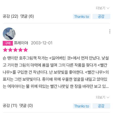
다. 한장을 더 넘깁니다. 해가 저물어가는 시간일까요? 빛이 사라져
더보기
가는 곳에 한 소녀가 자신만의 언어를 쏟아내고 있습니다. 이 음울함
공감 (
22
)
댓글 (6)
이 무어란 말인가 의문을 가지려는 찰라..때로는 하루가 시작되어도
아무런 희망이 보이지 않는 날이 있습니다이것이 그림책의 첫문장이
라니... 파격적이고 놀라운 말로 그림책은 시작되고 있습니다. 예, 그
메뉴
런 날이 있지요... 아침에 눈을 떴을 때... 내가 눈을 떴다는 그 사실조
프레이야
2003-12-01
차도 너무나 버겁게 느껴지고 그대로 다시 잠들고 싶어지리만큼 현실
에서 도피하고 싶은 때가요. 그러나 그런 기분은 어른들만의 전유물
숀 탠이란 호주그림책 작가는 <잃어버린 것>에서 먼저 만났다. 낯설
이라고 생각했었는데... 아이들도 이런 기분을 느끼며 살고 있었던 건
고 기이한 그림의 마력에 몸을 떨며 그의 다른 작품을 찾다가 <빨간
가요...점점 더 나빠져서 결국엔 모든 일은 터져버리고 자기자신에 대
나무>를 구입한 건 작년이다. 난 보랏빛을 좋아한다. <빨간 나무>의
한 정체성마저 의심이 가게 되는 그런 암울함...그 하루가 다 끝나가도
표지는 그런 보랏빛이다. 종이배 위에 우울한 얼굴을 내밀고 앉아있
록 아무런 희망이 없는 거 같았지만 ..그러나 내가 찾아낸 것은...내 자
는 여자아이는 물 위에 떠있는 빨간 나뭇잎 한 장을 바라만 보고 있다.
신 속에 피어나고 있는 빨간 나무...라는 내용인데 아마도 아이들은 이
아니, 발견하지 못한 채 눈을 감고 있는 것 같기도 하다. 사실 빨간 나
책을 이해하기가 난해할지도 모릅니다. 왜 이런 그림이 그려졌는지
더보기
뭇잎은 처음부터 아이의 방에, 침대 머리맡 액자 속에 들어있다. 아직
왜 이런 식으로 이야기가 전개되는지... 하지만 어느날엔가...굉장히
공감 (
11
)
댓글 (0)
은 그걸 발견하지 못할 뿐이다. 아이는 실컷 앓고 나서 그걸 찾는 눈을
우울하고 힘든 날... 그때 그래도 내게는 빨간 나무가 있다는 그런 위