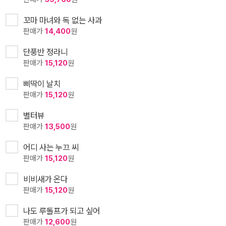
꼬마 마녀와 독 없는 사과
판매가
14,400
원
단풍반 정라니
판매가
15,120
원
삐딱이 날치
판매가
15,120
원
별터뷰
판매가
13,500
원
어디 사는 누끄 씨
판매가
15,120
원
비비새가 온다
판매가
15,120
원
나도 루돌프가 되고 싶어
판매가
12,600
원