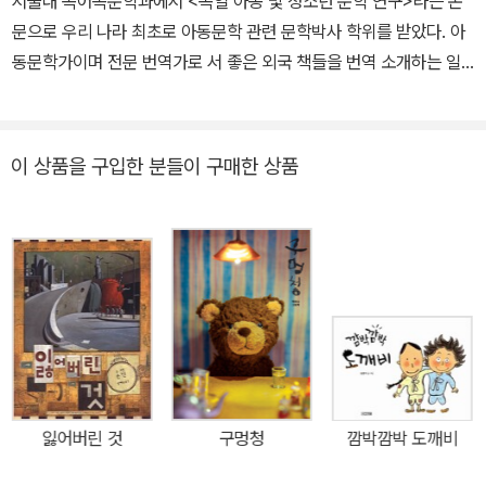
서울대 독어독문학과에서 <독일 아동 및 청소년 문학 연구>라는 논
『잃어버린 것』 『이너 시티 이야기』 『먼 곳에서 온 이야기들』 『매미』
문으로 우리 나라 최초로 아동문학 관련 문학박사 학위를 받았다. 아
『여름의 규칙』 『뼈들이 노래한다』 등이 있다. 현재 그는 호주 멜버른
동문학가이며 전문 번역가로 서 좋은 외국 책들을 번역 소개하는 일
에서 아내, 두 자녀, 개 한 마리, 앵무새 한 마리, 물고기 몇 마리, 대벌
을 오랫동안 해 오고 있으며, 풍부한 경험에 서 얻은 아이들에 대한 깊
레들과 함께 살고 있다.
은 이해를 바탕으로 정확하고 감각 있는 번역을 한다. 옮긴 책으로는
《괴테가 한 아이와 주고받은 편지》 《프란츠 이야기 시리즈》 《완역 그
이 상품을 구입한 분들이 구매한 상품
림동화집》(전10권) 《생각을 모으는 사람》 등이 있다.
잃어버린 것
구멍청
깜박깜박 도깨비