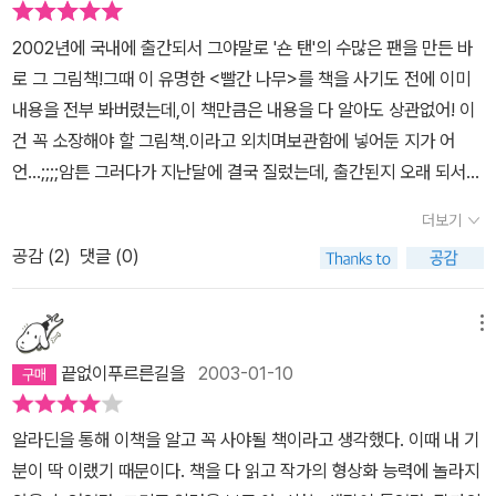
모습으로' 크게 자라있는 빨간 나무는 만지면 빨간색이 손에 그대로
ries)인데 공포소설이라니...오싹해지더군요. 으흐흐흐~~역쉬..그런
에서 마치 그캐릭터는 소심하고 아무도 모르는 주위에표출이 되지 않
묻어날 것처럼 광채가 난다. 시종 일관 펼쳐진 채도가 낮은 글과 그림
2002년에 국내에 출간되서 그야말로 '숀 탠'의 수많은 팬을 만든 바
생각도 들었구요.이 책의 그림 또한 음울하고 초현실적이면서도 상징
고, 자기억제가 되는 듯한 모습이 담겨져 있는거 같아서,, 많은 쓸쓸함
들 속에 있어 그 빛이 더욱 눈부신다. 이 그림책은 나의 고정관념 중의
로 그 그림책!그때 이 유명한 <빨간 나무>를 책을 사기도 전에 이미
적인 표현으로 가득차 있습니다. 신문꼴라쥬, 액자기법에다가 줌 아
이 주었던 구절과 일러스트가 아니였던가 라는 생각이 든다.또 끔찍
하나를 뒤집어준 책이다. 그림책이라면 떠올리는 그림과 색채, 내용
내용을 전부 봐버렸는데,이 책만큼은 내용을 다 알아도 상관없어! 이
웃(Zoom out)기법까지 마치 이야기 속의 소녀, 그 내면 깊숙히 들
한 운명은 피할 수 없습니다. 라는 부분에서는 일러스트가 길이 있고
과 주제까지, 대담하고 깊은 내면의 그림들이랄 수 있다. 스쳐지나가
건 꼭 소장해야 할 그림책.이라고 외치며보관함에 넣어둔 지가 어
어기는 것을 원치 않는 듯하네요. 불 켜진 무대 위에 덩그러니 구경꾼
또장벽들과 캐릭터는 주사위를 들고 있는 이미지화 된 모습이 있습니
는 무의식의 단상들, 존재함이란 이유만으로 가지는 내면의 모호한
언...;;;;암튼 그러다가 지난달에 결국 질렀는데, 출간된지 오래 되서
처럼 놓여있는 것은 나야, 결코 네가 아니야! 라고 외치는 듯.이 책은
다.사람은 살아오면서삶의길이 있다고 생각한다. 나에게 주어진 길
이미지들을 <빨간 나무>는 손에 잡힐 듯 그리고 있다. 신문을 오려붙
구입하니 좋은 점은 무려 31%의 할인가격으로 구입할 수 있었다는
아마도 제 책꽂이에 오래도록 꽂혀있게 될 거 같습니다. 7살 호야에
그리고 우리의 선택으로 인하여 그길을 창조 한다고 생각한다. 하지
더보기
이기도 하고, 크고 작은 액자그림에, 글은 아주 적다. 글자의 크기나
것!ㅋㅋ >_<나를 꽂히게 했던 바로 그 첫장면!이거 인터넷에도마니
게 읽어주었을 때 재미있다는 대답을 하기는 했지만 그 녀석이 앞으
만 우리는 순간 선택을 잘 못하여 길이 장벽이 생기고,끔찍한 일이 일
배열도 그림의 힘을 더 살려준다. 그림책의 주제로 맞을까?, 하는 우
공감 (
2
)
댓글 (0)
돌아다니던 장면이라 책은 몰라도 이 그림 본 사람들은 꽤 많을 걸~^
로 삶을 살아가면서 더 많이 슬퍼지고 더 많이 힘들어지고 더 많이 절
어 날 수도 있다. 그것은 피할 수 없을 것이다. 라고 잘 표현 되어 있었
려는 하지 않아도 될 것 같다. 난 어른이고 아이고 밝게만 보이는 사람
^'때로는 하루가 시작되어도 아무런 희망이 보이지 않는 날이 있습니
망하게 되었을 때... 그때 비로소 이 책을 아끼게 되지 않을까 생각이
던 장면이 였다.그리고 그러한 시련에는 나자신은 무엇을 해야할지
을 믿지않는다. 사유의 깊이도 내면의 솔직함도 없어보이기 때문이
다.'황량한 풍경 속 고개 숙인 소녀는, 지금 삶이 무거운모든 사람들의
되어요.
메뉴
모르는 시기가 올 것이다.라는 의문이 남긴다.그리고 이책에서 마지
다. 물론 밝게 살려고 노력하고 남에게 웃는 얼굴로 대하는 건 미덕 중
모습. '아무도 날 이해하지 않습니다.'어쩜 이리 가슴속에 팍 꽂히는
막에는 처음 시작이 되었던 방안에 그공간에서 마지막에 빨간나무가
끝없이푸르른길을
2003-01-10
에서도 미덕이지만, 자신을 속이기까지 하는 밝음보다는, 차라리 고
그림들이 줄줄 이어지는지.....ㅜㅜ색감도 정말 맘에 든다. '아름다운
피어져 있다. 이러한 시련 속 에서는 우리는 희망을 스쳐 지나가도 그
민하고 앓고 내 보이고 치유받는 것이 솔직한 모습이라 생각된다. 아
것들은 그냥 날 지나쳐가고'그림책이니만큼 글이 별로 없지만,하나하
것을 못보고지나칠 수 가 있다. 하지만 이 빨간나무 책에서는 내가 그
알라딘을 통해 이책을 알고 꼭 사야될 책이라고 생각했다. 이때 내 기
이들도 우울하고 절망하고 소외감을 느낀다. 그런 아이들에게 희망이
나 정곡을 찌르는 말들. 어둡고 우울한 그림과 글들이 이어지지만, 그
토록 바랬던 모습이 작은희망이점점 자라 크게 성장하는 모습이 있어
분이 딱 이랬기 때문이다. 책을 다 읽고 작가의 형상화 능력에 놀라지
란 빨간 나무는 늘 그랬던 것처럼 바로 너 앞에서 조용히 기다리고 있
러나 '숀 탠'은 마지막에 희망을 이야기한다.(결말은 직접 보시길...^^)
서 이책을 보고 읽고 있음으로써 나는 이책을 추천한다. 그리고 보이