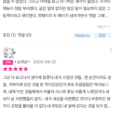
않을 수 없었다. 그리고 약력을 보고 아~!하는 생각이 들었다. 작가의
다는 걸 알게하고 진정으로 기쁘게 해 주고 싶다. 그리고 그 빨간 나무
그리고 굳이 그 결말이 아니더라도 마음이 답답할 때 가만히 들여다
지 않아도 어딘가에 희망은 있을 거 라는 메세지 가 잘 나타내어있다.
재능이 정말 부러웠다. 글은 얼마 없지만 많은 말이 필요하지 않은 그
를 광채가 나게 크게 키워 주위의 모든 이들에게 '밝고 빛나는 모습으
보고 있으면 많은 위로가 되어 주는 책.그림 속 소녀는 속삭인다.너만
그것은 우리 현재 삶속에서 가장 중요한 부분이 아닐까 라는 생각이
림책이라고 생각한다. 첫페이지 두 페이지 넘어가면서 '정말 그래'라
로' 빛을 발하며 우뚝 서게 하는 건 자신의 몫이란 걸 느끼면 좋겠다.
그런 게 아냐.다 괜찮아질 거야.
든다.이책은 글도 짧고 그림으로도 잘 표현되어 있는 그림책이다. 하
는 생각이 계속 머리속을 맴돌았다. 결론은 다소 진부하긴 하지만 그
그렇게 깊은 눈빛으로 자신과 주변을 바라보는 사람이면 좋겠다. 어
더보기
지만 단순히 그림책으로 불과하다. 예술적이고 매혹적인 그림으로 잘
래도 답답할 때마다 읽고 책을 덮으며 안도할 수 있게 하는 마음의 위
쩌면 이 그림책은 인생을 먼저 살고 있지만 어떨 땐 아이보다 소심하
표현되 있고, 이야기는 울적하지만결국 희망은 우리에게 언제나 존재
공감 (
1
)
댓글 (0)
안이 되는 책이다. 한가지 아쉬운 점은 이건 누가봐도 독자층이 어린
고 좁은 마음으로 웅크리고 있는 어른에게 더 권하고 싶다. 절망이란
한다는 것을 일깨워 주는 그림책이다.그래서 이책은 많은 이들이 읽
이가 아닌데 양장본으로 어린이책처럼 크게 나온 것이다. 아마도 우
주관적이고 때론 사소함에서도 대책 없이 온다. 그래서 난 그림책이
고 울적한 기분이 아닌 희망 이라는 메세지를빨간나무 처럼 키우길을
리나라 그림책 출판 환경이 어린이책 중심이기 때문에 그렇겠지만...
좋다. 0세에서 100세까지 볼 수 있는 책이기 때문이다. 아이와 함께
메뉴
바라는 마음이다.
아무튼 주위사람들에게 힘들때 읽어보라고 권해주고 선물해주고 싶
보며 웃고 울고 종알대다 문득 탁 치고 들어오는 무언가를 감지하는
+소카냥+
2005-08-22
은 책이다.
순간의 희열 때문이다.
그냥 다 보고나서 생각에 잠겼다.내가 스쳤던 것들.. 한 순간이라도 앞
을, 가까이에 있던 것을 본 적이있었던가.계속 뒷걸음질만 하다보니
까, 내게 닥친 것들에게서 뒤돌아 서니까 항상 외롭게 느꼈던거다.세
상이 날 외면했을리 없지.. 내가 세상을 외면했던 것이다.부정적인 생
각이 긍정을 불러올 리 없다.내 희망은 내 앞에 있다는 것을 잊지 말아
야겠다.