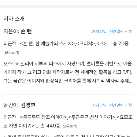
저자 소개
지은이:
숀 탠
저자파일
신간알림 신청
최근작 :
<숀 탠, 한 예술가의 스케치>
,
<크리처>
,
<개>
… 총 70종
(모두보기)
오스트레일리아 서부의 퍼스에서 자랐으며, 멜버른을 기반으로 예술
가이자 작가 그 리고 영화 제작자로서 전 세계적인 활동을 하고 있다.
그는 꿈같은 이미지와 환상적인 크리처를 통해 사회적·역사적 주제를
다루는 그림책들로 가장 잘 알려져 있으며, 전 세계적으로 널리 번역
되어 어른 아이 할 것 없이 모든 연령대의 독자가 즐기고 있다. 숀 탠
옮긴이:
김경연
저자파일
신간알림 신청
은 단편 애니메이션 <잃어버린 것 The Lost Thing>으로 ‘아카데미
상’을 수상했으며, 이른바 ‘아동청소년문학계의 노벨상’이라 불리는
최근작 :
<두루두루 창조 이야기>
,
<두근두근 변신 이야기>
,
<요모조
스웨덴의 ‘아스트리드 린드그렌 기념상’과 영국 최고의 그림책 상인
모 자연 이야기>
… 총 449종
(모두보기)
‘케이트 그린어웨이 메달’을 받았다. 펴낸 책으로 『도착』 『빨간 나무』