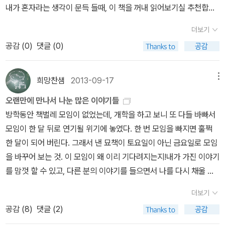
내가 혼자라는 생각이 문득 들때, 이 책을 꺼내 읽어보기실 추천합니
던 그 구절이 또한번 와 닿는 순간들이었다.고민과 그 고민에 대한 처
다.
방전으로 그림책을 추천하는 정도였다면 이 책이 이렇게까지 마음에
더보기
남아있지는 않을 것이다.그건, 적어도 나보다는 어린(그렇다고 세상
공감 (
0
)
댓글 (0)
경험이 적어보이지는 않은) 작가가 자신의 경험과 함께 마음을 열어
주니독자 역시 무장해제되는 것은 아니었을까?'인간이 언제 위로받
희망찬샘
2013-09-17
메뉴
는 줄 알아?쟤도 나처럼 힘들구나! 바로 비극의 보편성을 느낄 때
야.'<빨강머리 앤이 하는 말> by 백영옥, p. 156 잡지사 컨텐츠 디
오랜만에 만나서 나눈 많은 이야기들
렉터는 다 이렇게 글을 잘 쓰나?어릴적부터 일기를 통해 묻고 답하기
방학동안 책벌레 모임이 없었는데, 개학을 하고 보니 또 다들 바빠서
를 했다는 저자는 글을 참 잘 쓴다.그렇다고 어려운 말도 아니고, 화려
모임이 한 달 뒤로 연기될 위기에 놓였다. 한 번 모임을 빠지면 훌쩍
한 미사여구도 아니다.그럼에도 마음에 와닿는 말들이 많았다.고민을
한 달이 되어 버린다. 그래서 낸 묘책이 토요일이 아닌 금요일로 모임
털어놓은 사람이 마치 나인냥 감정이입해서 읽었더랬나?순간순간 저
을 바꾸어 보는 것. 이 모임이 왜 이리 기다려지는지!내가 가진 이야기
자가 다독여줄때마다 울컥울컥해서 책장이 쉽게 넘어가지 못하기도
를 맘껏 할 수 있고, 다른 분의 이야기를 들으면서 나를 다시 채울 수
했었다.결국, 도서관에서 대출해 읽고는 소장하기로.'그림책에 마음을
있어 더욱 좋다. 이번 모임에서는 두 가지의 선물을 받았다. 여름 방학
더보기
묻다' 2권도 기대해 본다.저자의 다른 책들도 읽고싶어졌다.​ 그림책
동안 독서 연수가 진행되었는데, 나는 이미 맛 본 연수들이라 가지 않
공감 (
8
)
댓글 (2)
작가 이야기도, 작가의 그림책에 대한 생각도 읽을 수 있어서 좋았다.
았지만 모임 선생님 대부분은 이 연수에 참여했다. 그 연수에서 소개
덕분에 그림책을 보는 시야가 더 넓어진듯하다.프롤로그에서 말한 그