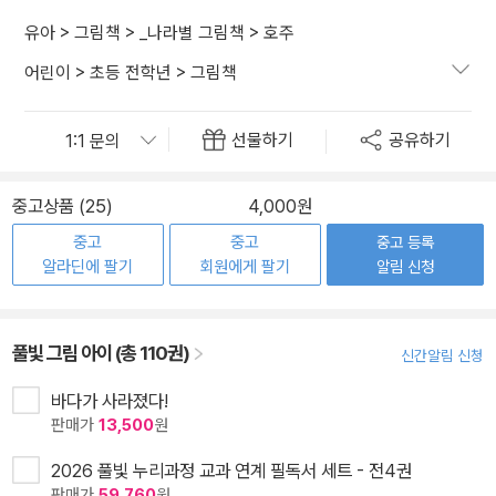
유아
>
그림책
>
_나라별 그림책
>
호주
어린이
>
초등 전학년
>
그림책
선물하기
공유하기
중고상품 (25)
4,000원
중고
중고
중고 등록
알라딘에 팔기
회원에게 팔기
알림 신청
풀빛 그림 아이 (총 110권)
신간알림 신청
바다가 사라졌다!
판매가
13,500
원
2026 풀빛 누리과정 교과 연계 필독서 세트 - 전4권
판매가
59,760
원