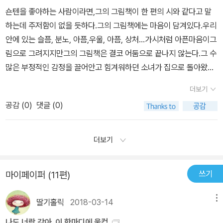
그런 이야기, 거북했다. 그저 한 권의 멋진 화집 같은 인상이었다. 무
숀텐을 좋아하는 사람이라면,그의 그림책이 한 편의 시와 같다고 말
리하게 가르침을 구겨넣으려고 한 듯한... 어린이들에게 섣불리 권하
하는데 주저함이 없을 듯하다.그의 그림책에는 마음이 담겨있다.우리
고 싶지 않다는 생각이 드는 이유다.
안에 있는 슬픔, 분노, 아픔,우울, 아픔, 상처...가시처럼 아픈마음이그
림으로 그려지지만그의 그림책은 결코 어둠으로 끝나지 않는다.그 수
많은 부정적인 감정을 끌어안고 힘겨워하던 소녀가 집으로 돌아왔을
때,소녀를 맞이하는 것은 희망. 내일을 살아가는 힘, 우리생을밝히는
더보기
빛.빨간나무는 그림이 귀여운 그림책, 유머 넘치는 그림책, 밝고 신나
공감 (
0
)
댓글 (0)
는 그림책은 아니다.그러나우리의 마음,어른과 아이 모두가 갖고 있
는 내부의 어둠을 마주하고그 어둠을 넘어 희망을 발견할 수 있도록
도와주는 특별한 그림책이다.
더보기
쓰기
마이페이퍼 (11편)
딸기홀릭
2018-03-14
메뉴
나도 너랑 같아, 이 한마디에 울컥