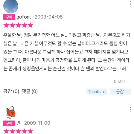
로 하루를 마감할 때도, 그러나 문득- 바로 앞에 조용히 기다리고 있
메뉴
는 것이 있다. (고 한다) 밝고 빛나는 모습으로, 내가 바라던 바로 그
goforit
2009-04-08
모습으로 그 빨간 나뭇잎들은 커다란 빨간 나무가 되어 꿋꿋이 자라
있다.(고 한다)어떻게 그렇게 말할 수 있을까? 이야기는 뭐 타당한 근
우울한 날, 정말 무기력한 어느 날...귀찮고 짜증난 날...아무것도 하기
거, 개연성 이런 것과는 상관없다. 그냥 작가가 그렇게 말한다. 아무리
싫은 날 .... 은 기실 아무것도 할 수 없는 날이다.고개라도 돌릴 힘이
우울한 때일지라도, 문득 다시 보면, 거기 희망이 있다,고. 그리고 그
있을 그 때, 아름다운 그림책 하나 집어들고 그저 페이지를 넘기다보
이야기를 위해 한컷 한 컷, 우울한 내면이 정지 화면으로 그려져 있다.
면그림이, 글이 나의 마음과 공명함을 느끼게 된다. 그 순간이 책이라
한 장면마다 멈춰 서서 가만히 들여다보게 하는 그런 그림들이다. 그
는 존재가 생명을얻게되는 순간일 것이다.숀 탠의 빨간나무는 그러므
런 그림 이야기이다.나 스스로는. 작가의 말과 그림에 따라가며 이 책
로... 집안 어디라도 손 닿는 곳에 두어야할 책이다.아름답고 좋은 그
을 읽어도, 막판에 작가가 권하는 희망적인 결말에 도달할 수가 없다.
더보기
림책이 그러하듯 연령을 초월하여 읽을 수 있다.
아무리 현명한 말일지라도, 그게 어디 쉽게 그 반짝임을 드러내주던
공감 (
0
)
댓글 (0)
가. 작가가 그렇다고 하면 그냥 그런가? 차라리 글이 없었더라면, 나
는 한 장 한 장 많은 이야기를 담고 있는 그 그림들 앞에서 우울함에
메뉴
대해 오래오래 생각에 잠겼을지도 모르겠다. 그 제한적인 글로 인해,
그림들은 그대로 그 한 줄의 글에 묶여버렸다. 어른들에게 들려주는
반
2009-11-09
한 줄의 잠언 같은 것, 문득 던진 한 마디에 깨달음을 얻으라는 듯한