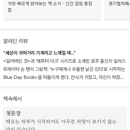
가장 빠르게 받아보는 책 소식 - 신간 알림 총집
경기컬처패스
합
알라딘 리뷰
"세상이 귀머거리 기계라고 느껴질 때..."
<잃어버린 것>과 '애프터 다크' 시리즈로 소개된 호주 출신의 일러스
트레이터 숀 탠의 그림책. '누구에게나 우울한 날은 있다'로 시작하는
Blue Day Book>을 떠올리게 한다. 만사가 귀찮고, 자신이 하찮게
여겨지는 날 읽으면 용기를 얻을 듯 하다. <빨간 나무>는 어른을 위
한 그림책이다. 매일 밤 잠이 들 때, 내일이 오지 않기를 빌어 본 적이
책속에서
단 한 번이라도 있는 사람이라면, 이 책의 첫구절이 절절하게 이해된
다. "때로는 하루가 시작되어도 아무런 희망이 보이지 않는 날이 있습
첫문장
니다. 모든 것이 점점 나빠지기만 합니다." 온통 어둠이 우리의 삶을
때로는 하루가 시작되어도 아무런 희망이 보이지 않는
덮는 것 같지만, 그림 곳곳에 숨어있는 빨간 나뭇잎처럼 희망이 있음
날이 있습니다.