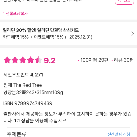
신청
선물포장불가
알라딘 30% 할인! 알라딘 만권당 삼성카드
카드혜택 15% + 이벤트혜택 15% (~2025.12.31)
9.2
100자평 29편
리뷰 30편
세일즈포인트
4,271
원제 The Red Tree
양장본
32쪽
243*315mm
109g
ISBN 9788974749439
출판사에서 제공하는 정보가 부족하여 표시하지 못하는 경우가 있습
니다.
1:1 상담
을 이용해 주십시오.
주제분류
신간알림 신청