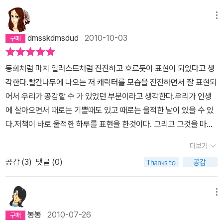
뜨는 걸까! 빨간 나무는 언제나 내 안에 있었다, 라고 작가는 그림의
로를 줄 수 있을까요? 그 눈부심 앞에서 비로소 빙그레 웃음 짓는 소
복선을 깔고 있다.이 그림책을 여섯 살 작은 아이랑 함께 보고 읽었다.
메뉴
녀와도 같이 말이죠. 하지만 분명 재미없다고 하지는 않을 것입니다.
아이와 내가 다른 세대의 눈으로 보는 이 한 권의 그림책은 나이를 초
그건 이렇게 절망적인 기분이며 이런 날이 누구나에게 있는 그런 공
dmsskdmsdud
2010-10-03
월한, 인간의 마음 가장 밑바닥에 깔려있는 어쩔 수 없는 열병과 그것
감을 불러일으킬테니까요. 지독한 하루을 돌고 돌아 결국에 빨간 나
을 치유할 수 있는 힘을 증명해주었다. 다 보고 난 뒤, '빨간 나무는 뭘
무를 찾은 것은 자신의 방안이라는 다소 뻔히 보이는 결말이기는 했
동화처럼 마치 일러스트처럼 잔잔하고 흐르듯이 표현이 되었다고 생
까?' 나의 이런 물음에, 아이의 고 조그만 입에서 희망이란 말이 서스
지만 오히려 그래서 더 휴우~ 하는 안도의 한숨이 나올 수 있었습니
각한다.빨간나무에 나오는 저 캐릭터를 모습을 잔잔하면서 잘 표현되
름없이 튀어나오는 걸 보고 목소리가 떨릴 정도로 기뻤다. 어른의 잣
다. 어린이책에 남발(?)하는 우연적인 만남 내지는 어떤 절대자의 도
어서 우리가 공감할 수 가 있었던 부분이라고 생각한다.우리가 인생
대는 녹슬고 우그러져있는 지도 모르겠다. 투명하고 반듯한 아이의
움 혹은 불밝히고 음식을 데워놓고 기다리는 부모님의 사랑...이런 것
에 살아오면서 때로는 기쁠때도 있고 때로는 울적한 날이 있을 수 있
눈은 어둠과 몰이해와 절망과 그 모든 낙담 속에서도 언제나처럼 빨
이 아니라 희망이라는 것은 전적으로 나 자신 안에 있다는 것을 강조
다.저책이 바로 울적한 하루를 표현을 한것이다. 그리고 그것을 마지
간 빛을 발하고 있는 나뭇잎 한 장을 어렵지않게 발견하는 것 같다. 도
하는 듯하여서 말입니다.이 그림책의 작가, 숀 탠. 1974년생이라고
막의 희망으로 전환하는것이다. 그것이 가장 개 개인의 공감의 요소
시의 우울한 시멘트빛, 귀머거리 기계 같은 세상, 불운은 한꺼번에 터
더보기
하니 우리나라 나이로 31살이로군요. 이렇게 젊은 작가가 이 책을 통
들이 아닌가 라는 생각이 든다.그리고 빨간나무 책에서는 이런 구절
지고, 후회라는 자물쇠로 나를 걸어잠그고 그냥 지나쳐가는 아름다운
해 나타내고 싶었던 것은 어린아이라고 해서 늘 행복하기만 하고 늘
공감 (
3
)
댓글 (0)
이 있다. 아무도 나를 이해 하지 않습니다.개인적으로나는 이 구절에
것들을 바라보기만 하는 바보같은 나, 내가 누군지, 내가 있는 곳은 어
단순하기만 하고 늘 희망적일 수만은 없다는 것. 그것 아니었을까
마음에 와 닿았습니다. 어쩌면 누군가가 나를 이해 해 주길바라는 마
딘지도 모르는 채, 희망의 조각 하나 줍지 못하고 하루가 끝나가는
요? 어린 아이들에게도 깜깜해보이기만 하는 그런 날이 있다는 것을
음이 너무 간절한 구절이 아니였는가 라는 생각이 든다. 그리고 누군
메뉴
날... 그때 문득 바로 앞에서 자신을 기다리고 있는 것, 바로바로 빨간
말하고 싶었는지도 모르지요. 숀탠의 작품으로 우리나라에 먼저 소개
가나를 알아 봐 주길 을 바라는 마음이 너무나도 안타까웠다. 일러스
나무. 마지막 장면에서 '밝고 빛나는 모습으로, 내가 바라던 바로 그
봉봉
2010-07-26
된 것은 북하우스의 공포 이야기 애프터 다크 시리즈(After Dark Se
트에서는 캐릭터가 병에 같혀 있는모습을 이미지화 되어있는데...병