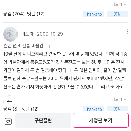
라 이야기는 하는데 정확하게는 모르더란다. 그래서 미리 준비하신
로 밀려서 여백이 크게 생기던데, 사진이 작을 경우는 텍스트와 제법
더보기
록 해 주는 참 좋은 책이라는 것이다. 배구에 집중에서 배구에 살고,
미리보기와 포토리뷰로 고르고 골라 사고, 사서 보고 밸로인 책들은
이야기책을 읽어 주셨다고 한다. 바로 이 책을 읽어주셨는데, 아이
조화롭게 실렸다.기쁘게 받았지만 내가 쓴 리뷰를 다시 읽어본 건 아
공감 (
204
)
댓글 (12)
배구에 죽는 후배가 어느 날 찾아와서 '형님, 책 하나 추처해 주이소~'
방출. 그러니깐, 아래의 책들은 믿을만해요. 라고 생각해요. 언젠가 아
들이 느끼기엔 조금 생소한 대목들이 나온다. 호랑이가 팔 하나 달라,
닌데, 오늘 사진 찍으려고 후루룩 넘기다가 이 사진을 보고 다시 덜컹!
해서 권했더니, 머리를 설레설레 흔들어서 철학자들과 관련한 이야기
래의 그림책들을 모두 포토리뷰로 올리는 것이소박한 목표라면 목표.
다리 하나 달라... 하는 것과 세 번째 아이가 나오고, 호랑이가 그 아가
해버렸다. 이 웃음, 어찌할까나. 너무 소탈하고 맑아서 더 아프다.100
들을 몇 개 들려 주고는 '그 이야기가 다 이 책에 들어있다 아이가. 함
고양이 그림책왜 아니겠는가, 고양이 그림책. 좋아합니다. <달을 먹
를 잡아서 오누이 있는 곳에서 오독오독 씹어 먹는 이야기까지. 파주
마노아
2009-10-29
메뉴
번째 리뷰로 고른 건 '내가 함께 있을게'며칠 전에 중고로 한 권 더 구
읽어봐라.'하셨단다. 고개를 갸웃거리면 가져 가더니, 다음 날 눈이 뻘
은 아기 고양이>는 특히 애정하는 책이다. 분명 고양이를 키우는 것
에 갔을 때 독서 연수 받던 선생님들이랑 함께 강승숙 선생님이 소개
입하고 막 행복해했다. 그날의 주문은 순전히 이 책 때문이었다.작년
숀탠 전 + 간송 미술관
개서 왔길래, '점마 점마, 또 밤새 술 먹었구나.' 했는데, '형님, 어제 형
임에 틀림없는 작가, 캐빈 행크스가 그리는 아기 고양이의 '달 따러가
해 주신 이 책을 샀었는데, 책의 내용은 이 책과 비슷한 것 같다. 나는
에 읽은 책은 모두 다 합해서 571권이었다. 그 중 몇 편의 리뷰를 썼
10월 달에 다녀오리라고 결심한 곳들이 몇 군데 있었다. 먼저 국립중
님이 준 책 읽느라 날 샘 샜다 아입니꺼~ 2권도 있습니꺼? 2권도 퍼
는 모험'은 흑백으로 그려져 있음에도 역동적이고, 고즈넉한 달밤 분
이 책이 있으니 이 책을 이용하면 될 것 같긴 한데, 그림이 다르니 사
는지는 모르겠지만 그 중에서 골라낸 100권이니 좀 더 좋았던 책들
앙 박물관에서 몽유도원도와 강산무진도를 보는 것. 두 그림은 전시
뜩 주이소.'하더란다. 교사 한 명을 변화시키는 것이 아이 하나를 변화
위기까지. 미술관 주제도 좋아하는데, <우리 삼촌앤디 워홀의 고양이
계절의 책도 많이 탐이 난다. 나쁜 짓을 한 것이 탄로 난 호랑이가
의 집합이 될 게다. 100권의 책을 다 집어넣는 수고를 생각하니벌써
기간이 달라서 두 번 걸음해야 했다. 너무 많은 인파와, 같이 간 일행
시키는 것보다 더 중요하다는 생각은 이성희 선생님과 같으셨다. 이
들>은 실제로 앤디 워홀의 조카가 그린 앤디 워홀과 고양이 이야기이
간 곳은 지옥인데, 그 지옥의 모습이 무척 생생하다. 아이들은 그림 속
숨이 차지만, 세어보는 즐거움을 같이 누려야지... ^^내가 고른 책들은
들로 인해 몽유도원도는 2미터 뒤에서 넌지시 보아야 했지만, 강산무
제 초임지로 부임한 이 젊은 남선생 아래 딸릴 아이들이 얼마나 많겠
다.Art +그림책<세상에서 가장 유명한 미술관>은 정말 사랑스러운
에서 지옥에 와 있는 백설공주 계모와 놀부 등을 찾는다 하니 그림을
이렇다.
진도는 혼자 가서 하뭇하게 감상하고 올 수 있었다. 그리고 또 가고
냐며 그 때 무척 기쁘셨다고 이야기 해 주셨다. 물론 그 때 후배에게
책이다. 사람들이 돌아간 빈 미술관에서 벌어지는 개판(?) 막스 뒤코
하나하나 살펴보는 재미가 독특한 책인데 너무 대충 보았었구나 반성
싶었던 곳은 숀탠 展과 간송 미술관 숀탠 전은 거의 포기하고 있었다.
들려주셨다는 책 속 이야기를 우리에게도 들려 주셨다. 이 책 읽어 보
스의 <잃어버린 천사를 찾아서>와 <비밀의 방 볼뤼빌리스>는 미술
뒤로가
이 되었다. 한 번 더 삶의 기회를 얻은 호랑이가 태어나서 산 삶은 '효
더보기
홍대 거리 어느 카페에서 일러스트를 전시하고 있다고는 알고 있지
기
고 싶다. 날마다 몇 장씩 읽고 있던 책이었다. 이 책도 다시 열심히
과 건축등의 주제를 화려한 일러스트와 큼직한 판형으로 표현하고 있
자 호랑이' 이야기다. 그 대목이 나왔을 때도 한 번 더 책을 읽어주셨
공감 (
8
)
댓글 (12)
만, 주어진 지도만 보고는 당최 찾아갈 자신이 없는 거다. 내가 날 알
읽어야겠다고 생각하게 한다. 폐족으로서 자녀들이 해야 할 일이 책
다.나무 그림책이미지 크기가 참 제각각인데 ^^a <나무는 좋다>는
다고 한다. 선생님이 읽어주셨던 책은 첫 번째 책. 이야기 중간
보관함담기
지만, 갔다 하면 나는 생고생 하다가 울며 돌아올지도...;;;; 그런데, 월
구판절판
개정판 보기
읽기였다고 말하는 다산 정약용. 읽던 맛과 달리 책에 대해 듣는 맛이
작고, <나무>는 아주 작고, <커다란 나무>는 아주 커요. <끝없는 나
중간 지옥의 모습을 상세히 설명 해 주시고, 죽어서 다시 태어날 수 있
요일, 동호회 모임이 있는 날이라고 3시 반에 퇴근이 가능한 게 아닌
이렇게 좋을 수가 없다. 이 책에 대해 다시 한 번 존경심을 가지고 읽
마노아
2009-09-27
메뉴
무>는 큰 편. <나무는 좋다>와 <커다란 나무>는 네버앤딩 200권