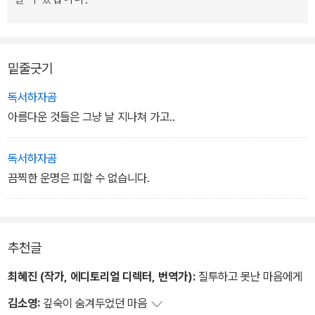
을 이야기한다. 아무런 희망이 보이지 않는 날에도, 아무도 날 이해하
지 않아도, 조용히 찾아주기만을 기다리고 있는 빨간 나뭇잎들이 지
친 삶을 조용히 위로해 준다. 희망처럼 무기력한 것이 있을까? 하지
밑줄긋기
만 희망 없이는 단 하루도 살 수 없다. 그림 속 여자는 마지막 페이지
에서 비로소 웃는다. 대책없는 날이 더 많지만 살다보면 언젠간 행복
독서하자곰
해질지도 모른다는 실낱같은 희망을 본 것. 콜라주 기법을 사용한 일
아름다운 것들은 그냥 날 지나쳐 가고..
러스트는 거대한 기계와 도시 문명에 짓눌리고, 고독하게 하루를 보
내는 현대인의 일상을 고스란히 재현했다. 마치 초현실주의 그림을
독서하자곰
보는 느낌. 글을 억제했기에 그림이 주는 여운이 더욱 오래 지속된다.
끔찍한 운명은 피할 수 없습니다.
- 류화선 (2002-10-29)
추천글
최혜진 (작가, 에디토리얼 디렉터, 번역가):
질투하고 못난 마음에게
김소영:
깊숙이 숨겨두었던 마음