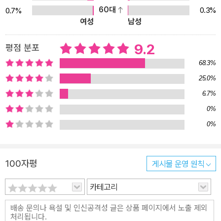
60대
0.3%
0.7%
여성
남성
9.2
평점 분포
68.3%
25.0%
6.7%
0%
0%
100자평
게시물 운영 원칙
카테고리