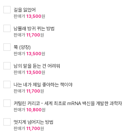
길을 잃었어
판매가
13,500
원
남몰래 방귀 뀌는 방법
판매가
11,700
원
쭉 (양장)
판매가
13,500
원
남의 말을 듣는 건 어려워
판매가
13,500
원
나는 네가 제일 좋아하는 책이야
판매가
11,700
원
커털린 커리코 - 세계 최초로 mRNA 백신을 개발한 과학자
판매가
10,800
원
멋지게 넘어지는 방법
판매가
11,700
원