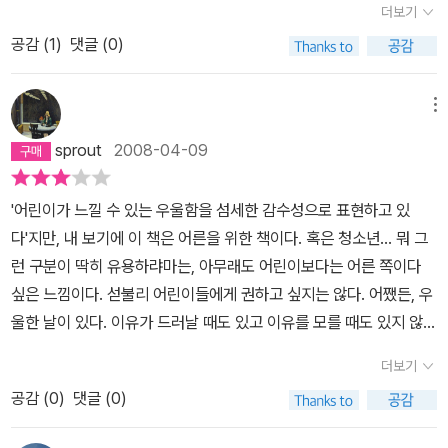
더보기
공감 (
1
)
댓글 (0)
메뉴
sprout
2008-04-09
'어린이가 느낄 수 있는 우울함을 섬세한 감수성으로 표현하고 있
다'지만, 내 보기에 이 책은 어른을 위한 책이다. 혹은 청소년... 뭐 그
런 구분이 딱히 유용하랴마는, 아무래도 어린이보다는 어른 쪽이다
싶은 느낌이다. 섣불리 어린이들에게 권하고 싶지는 않다. 어쨌든, 우
울한 날이 있다. 이유가 드러날 때도 있고 이유를 모를 때도 있지 않던
가. 이 책은 그런 마음을 따라다닌다. 작가가 말하는 그대로, '내가 누
더보기
구인지' '내가 어디 있는지' '무엇을 해야 할지' 모르는 채로 어딘가에
공감 (
0
)
댓글 (0)
서 있다. 그런데 그림책 안에는, 그렇게 내가 헤매고 있는 그 동안에도
어디나 빨간 나뭇잎이 있다. 그렇게 아무 희망이 없는 것 같은 마음으