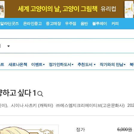
알라딘굿즈
온라인중고
중고매장
우주점
음반
블루레이
커피
서
스트
새로나온책
이벤트
정가인하도서
추천도서
작가와의 만남
북
하고 싶다 1
이),
시이나 사츠키
(캐릭터)
㈜에스엠지크리에이티브(고은문화사)
202
정가
6,000원