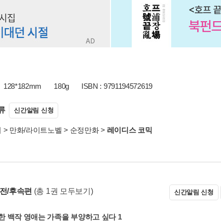
128*182mm
180g
ISBN : 9791194572619
류
신간알림 신청
서
>
만화/라이트노벨
>
순정만화
>
레이디스 코믹
 전/후속편
(총 1권 모두보기)
신간알림 신청
 백작 영애는 가족을 부양하고 싶다 1