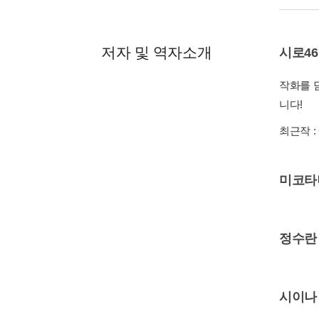
저자 및 역자소개
시로46
작화를 
니다!
최근작 :
미코타
정수란
시이나