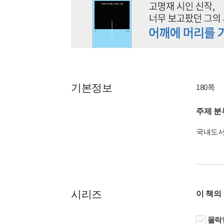
기본정보
180쪽
주제 분
국내도
시리즈
이 책의
몰락한