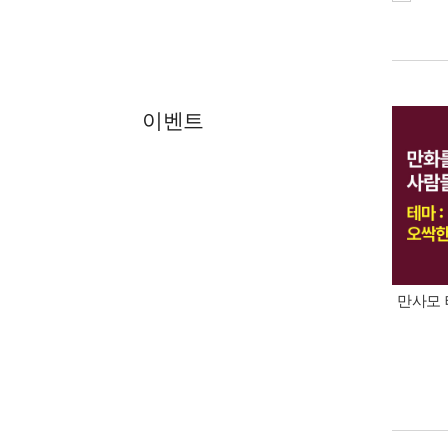
이벤트
만사모 