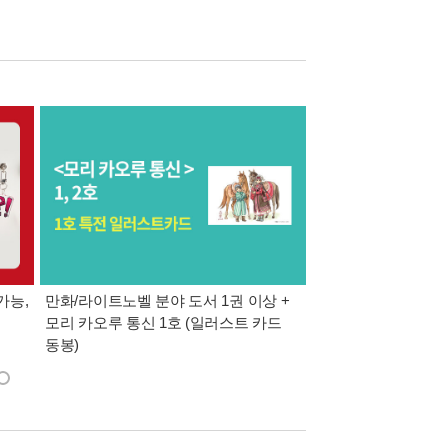
가능,
만화/라이트노벨 분야 도서 1권 이상 +
만사모 테마 2 : 완
모리 카오루 통신 1호 (일러스트 카드
동봉)