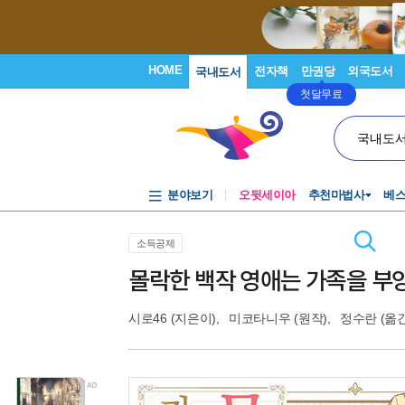
HOME
전자책
만권당
외국도서
국내도서
첫달무료
국내도
분야보기
오뒷세이아
추천마법사
베
소득공제
몰락한 백작 영애는 가족을 부양
시로46
(지은이),
미코타니우
(원작),
정수란
(옮긴