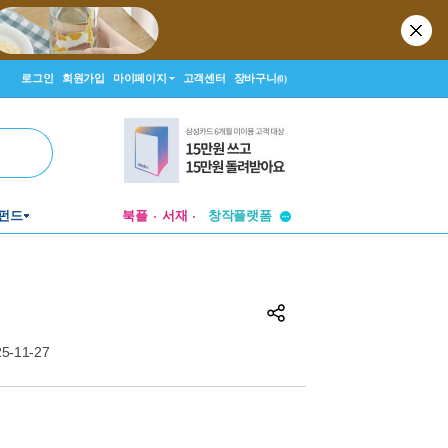
로그인
회원가입
마이페이지
고객센터
장바구니
(0)
투비컨티뉴드
펀드
북플
서재
창작플랫폼
투비컨티뉴드
5-11-27