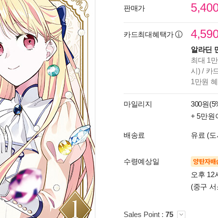
5,40
판매가
4,59
카드최대혜택가
알라딘 
최대 1만
시) / 
1만원 
마일리지
300원(5
+ 5만원
배송료
유료 (도
수령예상일
양탄자배
오후 12
(중구 서
Sales Point :
75