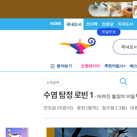
HOME
전자책
만권당
외국도서
국내도서
첫달무료
국내도
분야보기
오뒷세이아
추천마법사
베
소득공제
수염 탐정 로빈 1
- 버려진 별장의 비밀
안도감
(지은이),
로빈
(원작),
정수영
(그림)
대