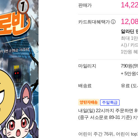
14,2
판매가
12,0
카드최대혜택가
알라딘 
최대 1만
시) / 
1만원 
마일리지
790원(5
+ 5만원
배송료
유료 (도
양탄자배송
주말특급
내일(일) 22시까지 주문하면 8월
(중구 서소문로 89-31 기준)
지
어린이 주간 76위
, 어린이 top