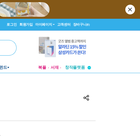
로그인
회원가입
마이페이지
고객센터
장바구니
(0)
투비컨티뉴드
펀드
북플
서재
창작플랫폼
투비컨티뉴드
원