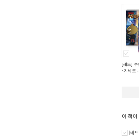
[세트] 수
~3 세트 
이 책이
[세트