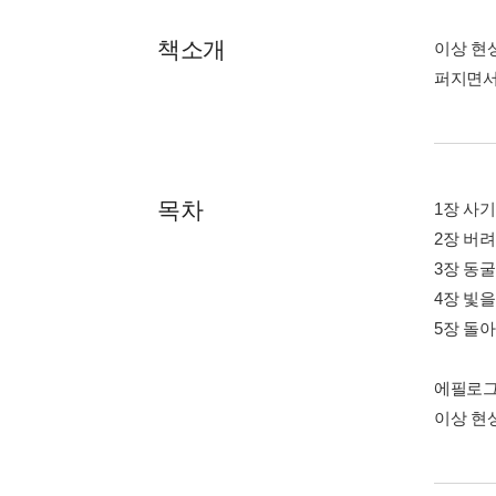
책소개
이상 현
퍼지면서 
목차
1장 사
2장 버
3장 동
4장 빛
5장 돌
에필로
이상 현