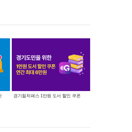
간
경기컬처패스 1만원 도서 할인 쿠폰
삼성카드가 쏜다! 알라