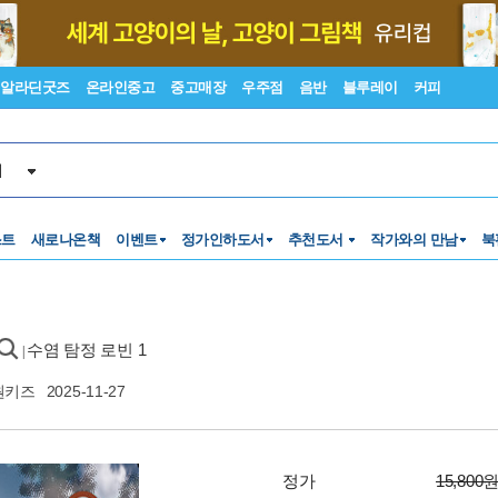
알라딘굿즈
온라인중고
중고매장
우주점
음반
블루레이
커피
서
스트
새로나온책
이벤트
정가인하도서
추천도서
작가와의 만남
북
수염 탐정 로빈 1
|
원키즈
2025-11-27
정가
15,800