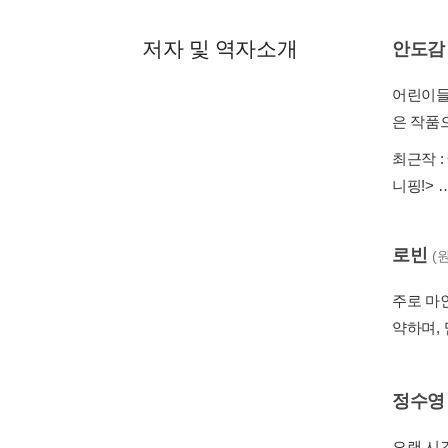
저자 및 역자소개
안도감
어린이들
은 작품으
최근작 :
니핑!>
…
로빈
(
주로 마
약하며,
정수영
오랜 시