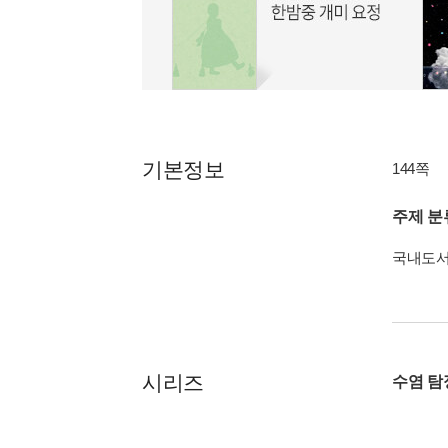
기본정보
144쪽
주제 분
국내도
시리즈
수염 탐