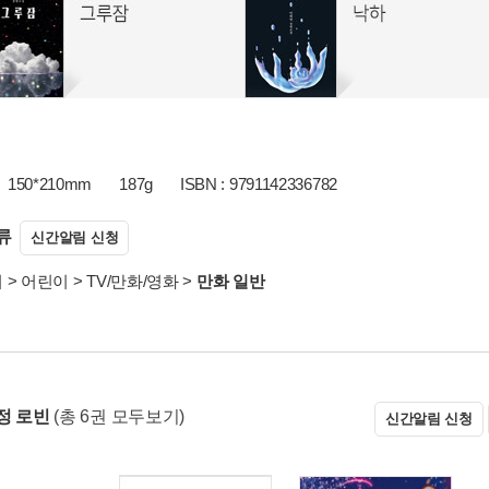
150*210mm
187g
ISBN : 9791142336782
류
신간알림 신청
서
>
어린이
>
TV/만화/영화
>
만화 일반
정 로빈
(총 6권 모두보기)
신간알림 신청