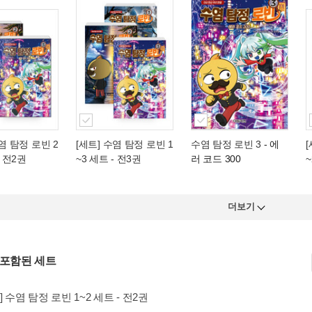
염 탐정 로빈 2
[세트] 수염 탐정 로빈 1
수염 탐정 로빈 3
- 에
- 전2권
~3 세트 - 전3권
러 코드 300
~
더보기
 포함된 세트
] 수염 탐정 로빈 1~2 세트 - 전2권