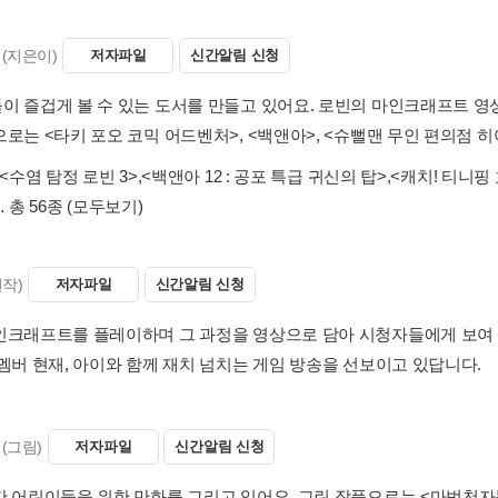
(지은이)
저자파일
신간알림 신청
이 즐겁게 볼 수 있는 도서를 만들고 있어요. 로빈의 마인크래프트 영
로는 <타키 포오 코믹 어드벤처>, <백앤아>, <슈뻘맨 무인 편의점 히
<수염 탐정 로빈 3>
,
<백앤아 12 : 공포 특급 귀신의 탑>
,
<캐치! 티니핑 
 총 56종
(모두보기)
원작)
저자파일
신간알림 신청
인크래프트를 플레이하며 그 과정을 영상으로 담아 시청자들에게 보여 
 멤버 현재, 아이와 함께 재치 넘치는 게임 방송을 선보이고 있답니다.
(그림)
저자파일
신간알림 신청
간 어린이들을 위한 만화를 그리고 있어요. 그린 작품으로는 <마법천자문>