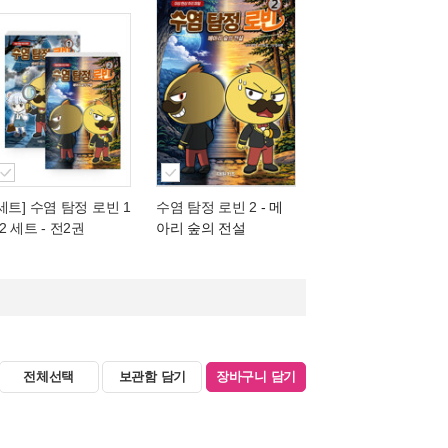
[세트] 수염 탐정 로빈 1
수염 탐정 로빈 2
- 메
2 세트 - 전2권
아리 숲의 전설
전체선택
보관함 담기
장바구니 담기