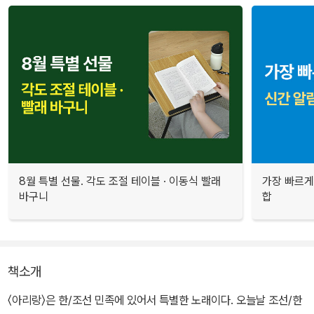
8월 특별 선물. 각도 조절 테이블 · 이동식 빨래
가장 빠르게
바구니
합
책소개
〈아리랑〉은 한/조선 민족에 있어서 특별한 노래이다. 오늘날 조선/한