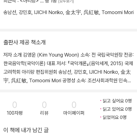
최근작 :
<아리랑>
… 총 1종
(모두보기)
송남선, 강민호, IJICHI Noriko, 金太宇, 呉紅敏, Tomoomi Mori
출판사 제공 책소개
저자 소개 김영운 (Kim Young Woon) 소속: 전 국립국악원장 전공:
한국음악학(국악이론) 대표 저서: 『국악개론』(음악세계, 2015) 국제
고려학회 아리랑 편집위원회 송남선, 강민호, IJICHI Noriko, 金太
宇, 呉紅敏, Tomoomi Mori 공명성 소속: 조선사회과학원 민속학
연구소 소장 후보원사 교수 박사 리영호 소속: 조선사회과학원 민속
학연구소 실장 후보원사 교수 박사 이용식 (Yong-Shik Lee) 소속:
읽고 싶어요 0명
0
0
0
전남대학교 국악학과 교수 전공: 국악이론 대표저서: 『음악인류학』
읽고 있어요 0명
100자평
리뷰
마이페이퍼
(전남대학교출판문화원, 2018) 무토 유우(MUTO Yu, 武藤 優)
읽었어요 0명
소속: 홋카이도대학대학원 미디어・커뮤니케이션연구원 학술연구원
이 책에 내가 남긴 글
(北海道大学大学院メディア・コミュニケーション研究員学