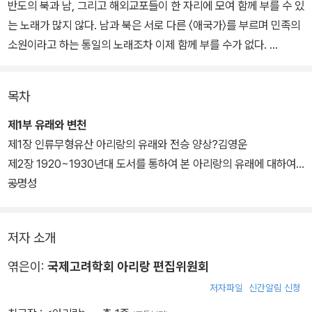
반도의 북과 남, 그리고 해외교포들이 한 자리에 모여 함께 부를 수 있
는 노래가 많지 않다. 남과 북은 서로 다른 〈애국가〉를 부르며 민족의
소원이라고 하는 통일의 노래조차 이제 함께 부를 수가 없다.
북과 남은 〈도라지〉나 〈고향의 봄〉을 함께 부를 수 있어도 그것은 그
목차
들이 ‘하나’임을 확인하는 행위가 될 수 없다. 그럴 때 사람들은 기꺼
이 또는 하는 수 없이 〈아리랑〉을 부른다. ‘왜 〈아리랑〉이며 왜 아리랑
제1부 유래와 변천
이어야 하느냐.’ 이것이 답하지 않으면 안 될 소박한 질문이다.
제1장 인류무형유산 아리랑의 유래와 전승 양상?김영운
제2장 1920~1930년대 도서를 통하여 본 아리랑의 유래에 대하여?
공명성
저자 소개
엮은이:
국제고려학회 아리랑 편집위원회
저자파일
신간알림 신청