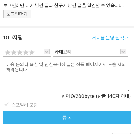
術研究員) 대표 저서: 「戦時日本における『朝鮮』エンターテイ
로그인하면 내가 남긴 글과 친구가 남긴 글을 확인할 수 있습니다.
ンメント」(2025) 李里花(編)『日韓スタディーズ「日韓」を超え
로그인하기
て』2 (交差する文化と境界), ナカニシヤ出版, 237-282. 김선
영 소속: 조선사회과학원 민속학연구소 연구사 부교수 박사 피터 무
디 (Peter Moody) 소속: 조지 워싱턴 대학교 연구원 및 겸임교수
100자평
게시물 운영 원칙
(Research Fellow and Professorial Lecturer, The George W
카테고리
ashington University) 전공: 동아시아역사 (East Asian Histor
y) 대표 저서: Moody, Peter G. “Cementing the Sounds of St
ate-Building: Early North Korean Mass Music and Staged
Works of Music, 1945–1949.” Seoul Journal of Korean Stu
dies 37, no. 2 (2024): 113-135. 임경화(Lim Kyounghwa) 소
속: 중앙대학교 중앙사학연구소 부교수 전공: 일본문화연구, 접경연
현재
0
/280byte (한글 140자 이내)
구 대표 저서: 2015「오키나와의 아리랑: 미군정기 오키나와의 잔류
스포일러 포함
조선인들과 남북한」 『대동문화연구』89. 김리화 (KIM Rihwa, 金理
등록
花) 소속: 도쿄외국어대학 특별연구원 / 도시샤대학 코리아연구센터
촉탁연구원 (東京外国語大学特別研究員 / 同志社大学コリ