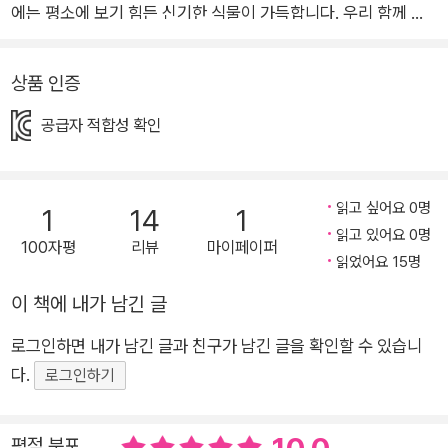
에는 평소에 보기 힘든 신기한 식물이 가득합니다. 우리 함께 식
물원 온실로 탐험을 떠나 볼까요? 오늘은 식물원 온실을 구경하
러 가는 날. 할아버지 할머니와 함께 온실에 들어서자 식물원 선
상품 인증
생님이 우리를 반겨 줍니다. 선생님과 함께 온실 속 여러 식물을
공급자 적합성 확인
만나 볼 거예요. 바나나, 망고처럼 익숙한 과일이 자라는 나무들
과 거대한 열매가 달리는 잭프루트, 여러 종류의 야자나무까지 우
리에게 맛 좋은 과일을 선물해 주는 열대 식물부터 살펴봅니다.
읽고 싶어요 0명
1
14
1
다음은 고약한 냄새로 유명한 아모르포팔루스 티타눔 꽃을 구경
읽고 있어요 0명
해요. 10년에 한 번밖에 피지 않는 귀한 꽃은 엄청난 크기만큼 냄
100자평
리뷰
마이페이퍼
읽었어요 15명
새도 지독합니다. “우아, 정말 신기해요!” 곤충을 잡아먹는 벌레
이 책에 내가 남긴 글
잡이통풀, 잎이 박쥐처럼 생긴 박쥐란 등 색다른 모습의 식물에
저절로 감탄이 새어 나옵니다. 습한 곳에 사는 양치식물과 건조한
로그인하면 내가 남긴 글과 친구가 남긴 글을 확인할 수 있습니
땅에서 자라는 선인장을 관찰하며, 기후에 따라 저마다 독특한 특
다.
로그인하기
징을 지닌 식물들에 놀라움과 경이로움을 느낍니다. 자연 관찰 그
림책의 대가, 마쓰오카 다쓰히데의 새 그림책 《식물원 온실 구경
평점 분포
하기》는 자연 관찰 그림책의 대가 마쓰오카 다쓰히데의 새 그림