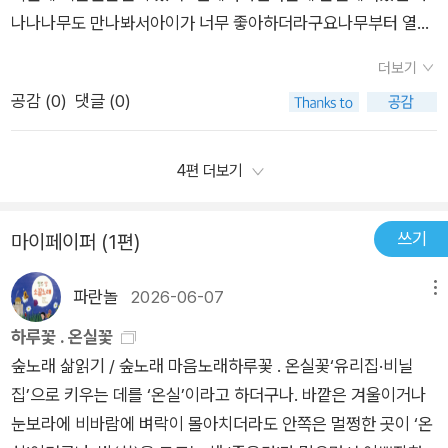
이에요. 열대 지방에서는 여러 종류의 망고가 재배되고 있데요.
나나나무도 만나봐서아이가 너무 좋아하더라구요나무부터 열매
우리가 알고 있는 망고보다 색깔이 다양하네요. 햇님이가 가장 관
꽃까지 설명을 보면서 그림까지 함께볼수있어 아이가 식물과 나
심 있게 본 벌레를 먹는 식물 식충식물이에요. 식충식물에 관해서
더보기
무에대해 자세히 알아볼수 있어 식물의 특징을 배울수 있어 좋아
는 자연관찰 책에서 여러 번 보았어요. 동네 꽃 가게도 여름이면
공감 (
0
)
댓글 (0)
요온실을 보면서 지난 봄 다녀왔던 식물원온실의추억을 다시 떠
식충식물을 여러 개 가져다 놓으셨는데 그때도 신기하게 보았던
올릴수 있었어요자연과식물을 좋아하는아이라식물에 대해 더 자
벌레잡이통풀이 나와서 반가웠어요. 요 근래 갔었던 푸른 수목원
세히 알아볼수있어 좋았고식물원온실구경하기를 통해 온실 속을
4편 더보기
에서 봤던 수련도 보이네요. 엄청 넓은 잎을 가졌던 빅토리아 수
산책한 듯한 기분을 느낄수있어마음의 여유를 느껴보는 그림책
련을 이 책에서 보니 또 푸른 수목원이 생각나네요. 푸른 수목원
이었습니다.#식물원온실구경하기#진선아이#진선출판사#식물
쓰기
은 가을이 돼서 수련꽃이 다 지는 바람에 몇 개 밖에 보지 못했는
마이페이퍼 (1편)
그림책#마쓰오카다쓰히데
데열대 지역에서는 일 년 내내 수련 꽃을 볼 수 있다고 하네요. 온
파란놀
2026-06-07
메뉴
실을 다 구경하고 나오자 밖은 춥네요. 이 책을 읽으면서 한 권의
자연관찰 책을 읽은 것처럼 자세한 설명과 세밀한 그림으로 실제
하루꽃 . 온실꽃
로 보는 듯한 착각을 일으켰어요. 또 직접 갔었던 식물원의 기억
숲노래 삶읽기 / 숲노래 마음노래하루꽃 . 온실꽃‘유리집·비닐
도 떠오르며 책과 함께 접목시겨서 책을 보니이야기거리가 끊이
집’으로 키우는 데를 ‘온실’이라고 하더구나. 바깥은 겨울이거나
지 않더라고요. 더 즐거운 책 육아시간이 되었답니다. 다음에 식
눈보라에 비바람에 벼락이 몰아치더라도 안쪽은 멀쩡한 곳이 ‘온
물원을 간다면 온실도 꼭 가야겠어요. 제가 점 찍어둔 온실이 있