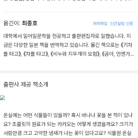
재한 경험을 바탕으로 많은 과학 그림책을 그렸습니다. 《멋진 세
계의 자연》으로 아동복지문화상, 《열대탐험도감》으로 그림책일
옮긴이:
최종호
저자파일
신간알림 신청
본상, 《정글》로 아동복지문화상과 일본과학서적상, 《진도7의 지
진》으로 산케이아동출판문화상, 《마을 근처 산림 100년 도감》으
대학에서 일어일문학을 전공하고 출판편집자로 일했습니다. 지
로 소학관아동출판문화상을 받았습니다. 그린 책으로는 《땅속 생
금은 다양한 일본 책을 번역하고 있습니다. 옮긴 책으로는 《기차
물 이야기》, 《바닷속 생물 이야기》, 《자연도감》, 《모험도감》, 《공
를 타고》, 《차를 타고》, 《비누와 지우개의 모험》, 《곰아, 언젠가
룡 지구 대탈출》 등이 있습니다.
너를 만나고 싶었어》, 《동물들의 낮과 밤》, 《연못에 사는 생물
들》, 《두근두근 수학섬의 비밀》, 《강아지 상담실》 등이 있습니다.
출판사 제공 책소개
온실에는 어떤 식물들이 있을까? 혹시 바나나 꽃을 본 적이 있나
요? 초콜릿의 원료가 되는 카카오는 어떻게 생겼을까요? 크기가
사람만큼 크고 고약한 냄새가 나는 꽃이 있다고요? 식물원 온실