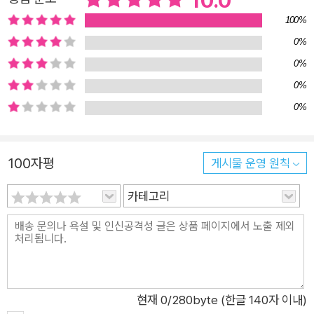
10.0
책입니다. 자연의 모습을 사실적으로 묘사하면서도 기발한 상상
100%
으로 재미 또한 놓치지 않는 그는, 자연에 대한 변치 않는 사랑으
0%
로 아이들에게 놀라운 자연 세계를 소개합니다. 아기자기하게 꾸
0%
며진 식물원 온실에는 볼거리가 가득합니다. 작가는 실제 식물원
0%
온실에서 관찰한 식물의 모습을 포근한 수채화 색감으로 사실적
0%
으로 표현합니다. 식물원 선생님의 안내에 따라 온실 속 식물을
섬세한 그림으로 살펴보다 보면, 자연스럽게 식물의 고유한 생김
새와 생태를 이해하게 됩니다. 우리가 평소에 먹는 과일이 어떤
100자평
게시물 운영 원칙
모습으로 열리는지, 식물마다 어떻게 꽃을 피우고 열매를 맺는지
카테고리
알아보고, 여러 기후대에 적응해 살아가는 식물의 숨겨진 비밀을
배울 수 있는 그림책입니다. 식물을 관찰하고 자연을 사랑하는 그
림책 《식물원 온실 구경하기》는 할아버지 할머니와의 정겨운 온
실 나들이를 귀여운 그림체로 섬세하게 그려 마음속 따뜻한 추억
을 떠올리게 합니다. 호기심 많은 아이의 발랄한 모습을 흐뭇하게
현재
0
/280byte (한글 140자 이내)
지켜보는 할아버지 할머니의 얼굴에서 손주를 깊이 사랑하는 조