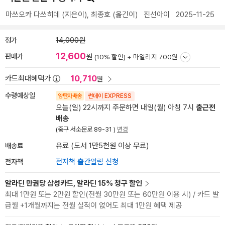
마쓰오카 다쓰히데
(지은이),
최종호
(옮긴이)
진선아이
2025-11-25
정가
14,000원
12,600
판매가
원
(10% 할인) +
마일리지 700원
10,710
카드최대혜택가
원
수령예상일
양탄자배송
썬데이 EXPRESS
오늘(일) 22시까지 주문하면 내일(월) 아침 7시
출근전
배송
(중구 서소문로 89-31 )
변경
배송료
유료 (도서 1만5천원 이상 무료)
전자책
전자책 출간알림 신청
알라딘 만권당 삼성카드, 알라딘 15% 청구 할인
최대 1만원 또는 2만원 할인(전월 30만원 또는 60만원 이용 시) / 카드 발
급월 +1개월까지는 전월 실적이 없어도 최대 1만원 혜택 제공