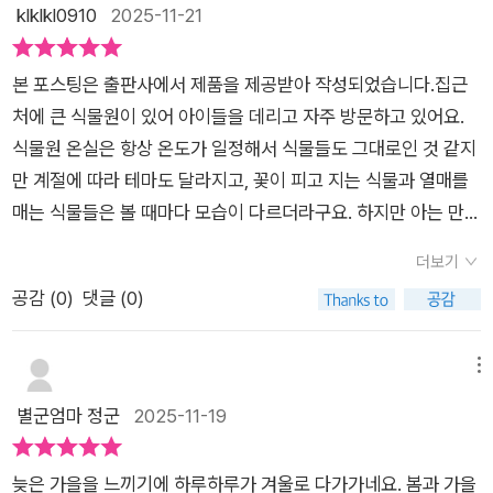
식물들을 보며, 서울대공원 온실에서 실제로 마주쳤던 장면들이
klklkl0910
2025-11-21
하나둘 되살아났습니다. 바나나나 망고처럼 익숙한 과일나무부
터 잭프루트처럼 거대한 열매가 주렁주렁 달린 모습까지, 눈앞에
본 포스팅은 출판사에서 제품을 제공받아 작성되었습니다.집근
서 봤던 생생한 장면들이 글과 함께 펼쳐지는 듯했습니다. 평소
처에 큰 식물원이 있어 아이들을 데리고 자주 방문하고 있어요.
잘 알지 못했던 식물의 모습이나 생태적 특징을 책을 통해 다시
식물원 온실은 항상 온도가 일정해서 식물들도 그대로인 것 같지
확인하니, 그때의 관찰이 더 깊어지고 이해의 폭도 넓어지는 느낌
만 계절에 따라 테마도 달라지고, 꽃이 피고 지는 식물과 열매를
이었습니다. 무엇보다 아이가 할아버지, 할머니의 손을 잡고 온
매는 식물들은 볼 때마다 모습이 다르더라구요. 하지만 아는 만큼
실을 거닐며 식물원 선생님께 이것저것 호기심 가득한 질문을 던
보게 되지요? 집에서 키우는 식물이나 책에서 본 식물들은 더 반
지던 모습이 특히 기억에 남습니다. 아이 역시 책을 읽는 동안 그
더보기
가워하게 되요. 식물원 선생님의 설명을 들으며 온실을 따라가다
날의 습도와 향기, 온실 속 은은한 빛까지 자연스레 떠올리며 식
공감 (
0
)
댓글 (0)
보면 이해가 더 쏙쏙 되겠지요? 기존에 보던 식물들도 이 책을 읽
물을 바라보는 시선이 한층 깊어지고, 자연에 더 가까워지는 경험
기 전과 후가 달리보일거라는 기대를 가지고 아이와 읽어보았어
을 다시 한 번 할 수 있었습니다. [출판사로부터 도서 협찬을 받
요.저희도 식물원에 가면 꼭 찾는 열매 중 하나가 바나나예요. 높
메뉴
았고 본인의 주관적인 견해에 의하여 작성함]
은 곳에 열매가 달려 있어 스카이워크를 걸을 때 발견할 수 있답
별군엄마 정군
2025-11-19
니다. 자주색 꽃의 암꽃부분이 성장해 열매가 된다는 사실을 알고
나니 참 신기하더라구요!이 책에선 앞선 바나나처럼 망고와 파인
늦은 가을을 느끼기에 하루하루가 겨울로 다가가네요. 봄과 가을