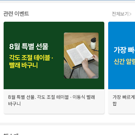
관련 이벤트
전체보기
8월 특별 선물. 각도 조절 테이블 · 이동식 빨래
가장 빠르게
바구니
합