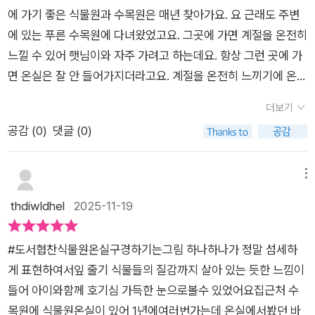
애플, 코코넛처럼 열매가 달리는 나무들에 대해 많이 소개하고 있
에 가기 좋은 식물원과 수목원은 매년 찾아가요. 요 근래도 주변
어요. 식물원에선 잘 익은 열매와 그 속까지 들여다보긴 힘든데
에 있는 푸른 수목원에 다녀왔었고요. 그곳에 가면 계절을 온전히
요. 책에선 열매에 대해서도 세세히 알려주어 아이와 이야깃거리
느낄 수 있어 햇님이와 자주 가려고 하는데요. 항상 그런 곳에 가
가 더 풍부해졌어요.마침 아모르포팔루스 티타눔의 꽃이 피어 있
면 온실은 잘 안 들어가지더라고요. 계절을 온전히 느끼기에 온실
어요!몇 년에 한 번 이틀밖에 피지 않는 꽃인데 이 소녀는 운이 참
은 한 계절만 느끼는 것 같은 느낌?물론 우리나라에서 직접 볼 수
좋네요~꽃잎이 벌어지면서 고약한 냄새를 풍겨 벌레를 불어들여
더보기
없고 책에서나 볼 법한 식물들이 즐비해서 신기하지만 온실을 들
'시체꽃'이라고도 불린답니다.책의 앞부분에서 식물원 입장권을
공감 (
0
)
댓글 (0)
어간 건 작년 겨울 서울숲에 있던 온실이었던 것 같네요. 식물원
사는 장면을 보면 이 꽃이 피었다는 소식을 미리 알 수 있어요! ㅎ
의 온실을 다녀온 것 같은 느낌을 주는 책을 읽어보려 합니다. 진
ㅎ이 책을 보고나니 식물원에 있던 거대한 꽃 모형이 눈에 들어왔
선아이 출판사의 '식물원 온실 구경하기' 책입니다. 할아버지, 할
메뉴
어요!첫째가 '어, 시체꽃이다!'라고 하더라구요. 몇 년에 한 번 이
머니와 함께 떠나는 식물원 온실 나들이는 어떨까요? 자연 관찰
thdiwldhel
2025-11-19
틀밖에 피지 않는 꽃이고, 냄새까지 고약하니 모형으로 해놓을 수
그림책의 대가 인 마쓰오카 다쓰히데의 새 그림책을 시작할게요.
밖에 없겠지요?ㅎㅎ​역시 아는 만큼 보이네요! 식물원 방문하기
온실에 들어오면서 두꺼웠던 외투를 벗고 들어갑니다. 온실의 따
전 아이와 꼭 같이 읽어 보시길 바래요^-^
#도서협찬식물원온실구경하기는그림 하나하나가 정말 섬세하
뜻함을 알 수 있겠죠? 식물원 선생님이 바나나에 대해 알려주십
게 표현하여서잎 줄기 식물들의 질감까지 살아 있는 듯한 느낌이
니다. 과일이 열리는 열대 식물 중 바나나 열매를 설명해 주십니
들어 아이와함께 호기심 가득한 눈으로볼수 있었어요집근처 수
다. 우리가 달콤하고 맛있게 먹는 망고도 따뜻한 곳에 사는 식물
목원에 식물원온실이 있어 1년에여러번가는데 온실에서봤던 바