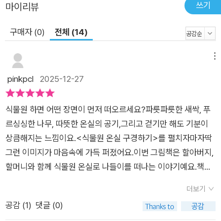
쓰기
마이리뷰
구매자 (0)
전체 (14)
메뉴
pinkpcl
2025-12-27
식물원 하면 어떤 장면이 먼저 떠오르세요?파릇파릇한 새싹, 푸
르싱싱한 나무, 따뜻한 온실의 공기,그리고 걷기만 해도 기분이
상큼해지는 느낌이요.<식물원 온실 구경하기>를 펼치자마자딱
그런 이미지가 마음속에 가득 퍼졌어요.이번 그림책은 할아버지,
할머니와 함께 식물원 온실로 나들이를 떠나는 이야기예요.책을
읽고 있는데,마치 주말에 가족과 소풍 나온 것처럼천천히 걷고,
더보기
멈추고, 다시 바라보게 되더라고요. ​🌿 온실 속 세상은 생각보다
공감 (
1
)
댓글 (0)
훨씬 넓었어요온실에는 우리가 평소에 쉽게 볼 수 없는 신기하고