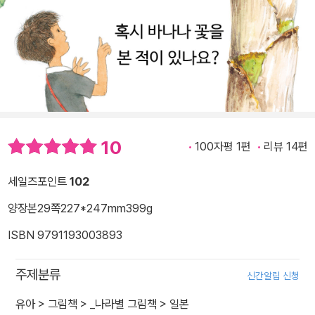
10
100자평 1편
리뷰 14편
세일즈포인트
102
양장본
29쪽
227*247mm
399g
ISBN 9791193003893
주제분류
신간알림 신청
유아
>
그림책
>
_나라별 그림책
>
일본