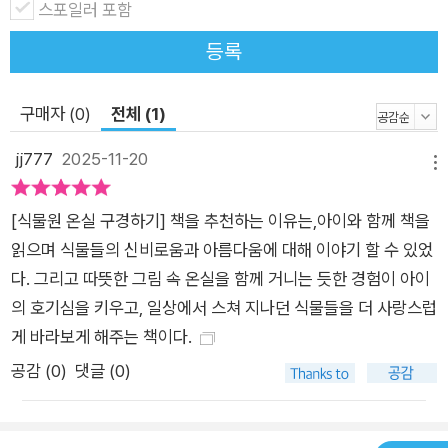
스포일러 포함
부모의 마음이 전해집니다. 자연을 사랑하는 마음은 자연을 눈여
겨보고 자연에 관심을 가질 때 더욱 깊어집니다. 식물의 특징을
등록
알고 호기심을 갖게 되면, 무심코 지나쳤던 나무와 꽃의 모습이
눈에 들어옵니다. 《식물원 온실 구경하기》 속 온실 탐방을 따라
구매자 (0)
전체 (1)
가며 자연과 더욱 가까워지는 시간을 가져 보세요. 호기심을 자극
jj777
2025-11-20
하는 신기한 식물들이 놀라운 재미와 배움을 가득 선사할 거예요.
메뉴
[식물원 온실 구경하기] 책을 추천하는 이유는,아이와 함께 책을
읽으며 식물들의 신비로움과 아름다움에 대해 이야기 할 수 있었
다. 그리고 따뜻한 그림 속 온실을 함께 거니는 듯한 경험이 아이
의 호기심을 키우고, 일상에서 스쳐 지나던 식물들을 더 사랑스럽
게 바라보게 해주는 책이다.
공감 (
0
)
댓글 (0)