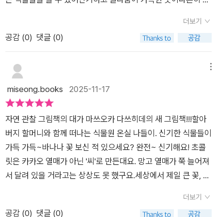
신기한 꽃들도 볼 수 있지요. 아이들보다 키가 더 크고, 냄새가 무
마음이 말랑해지고,아이에게도 “할머니랑 여기 가보자!”라는 말
는 바나나, 망고조차나무에 매달려 있는 걸 보는 것은 생소하고초
지 고약하고, 몇 년에 한 번 이틀밖에 피지 않는다는 '아모르포팔
더보기
을자연스럽게 꺼내게 만들어요.#밑줄긋기<우리가 본 여러 식물
콜릿은 좋아하지만 카카오는 몰랐던 아이와나무와 열매를 찬찬
루스 티타눔'도 자세히 나와 있어요.양치 식물들은 축축한 곳을
공감 (
0
)
댓글 (0)
외에도세상에는 아직 발견되지 않은식물이 많이 있어요!>식물에
히 살펴볼 수 있어 호기심을 일으킨다선인장을 직접 봤을 땐,'가
좋아해서 양치 식물들이 모여 있는 곳은 습도를 꽤 높여 둔다고
대한 호기심이쑥쑥 커가는 문장이었어요!🌵출판사로부터 도서
시 무서워.'가까이 가지도 못하더니제법 자세히 묘사된 그림이라
하네요. 이 책에 세밀화들은 통해 다양한 식물들의 모습을 보는
를 제공받아서평을 작성하였습니다.감사합니다, 진선출판사#진
할지라도 그림이라용기가 나나보다요리조리 살피더니 특징들을
메뉴
재미가 있었고, 저도 몰랐던 여러 사실들은 알게 되어서 좋았어
선아이 #그림책육아#그림책 #그림책서평#책스타그램 #식물그
찾아내기도 하는 아이다정말 재미있었어요.아, 밖은 춥네요.온실
miseong.books
2025-11-17
요.식물원은 도서관처럼 비슷한 종류의 식물들이 모여있는 곳이
림책#그림책추천#식물그림책
밖으로 나오면서현실을 마주하게 되는 몰입도그림책을 챙겨서현
구나 하는 생각도 들었죠. 이 책을 읽고 나니 다시 한 번 아이와
실 온실로 가봐야겠다추워지기 시작하는 지금더없이 좋은 나들
식물원에 가고 싶어졌어요.책에서 보았던 식물들을 눈으로 직접
자연 관찰 그림책의 대가 마쓰오카 다쓰히데의 새 그림책!!!할아
이 장소가 될 거다​
보면 좋을 듯 합니다. 식물에 대해 관심이 많은 아이들이나 식물
버지 할머니와 함께 떠나는 식물원 온실 나들이. 신기한 식물들이
원 온실을 방문할 예정인 아이들이 읽어보면 더 좋을 책이라고 생
가득 가득~바나나 꽃 보신 적 있으세요? 완전~ 신기해요! 초콜
각합니다.
릿은 카카오 열매가 아닌 '씨'로 만든대요. 망고 열매가 쭉 늘어져
서 달려 있을 거라고는 상상도 못 했구요.세상에서 제일 큰 꽃, 아
모르포팔루스 티타눔은 식물원에 찾아가도 보기 어렵겠죠. 몇 년
더보기
에 한 번 이틀 정도만 피어 있다고 하니. 시체꽃이라고도 한대요.
공감 (
0
)
댓글 (0)