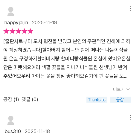
놀라운 식물들이 가득해요.망고, 바나나, 파인애플처럼 아이에게
익숙한 과일들이“이렇게 나무에 열리는 거였구나” 하고 자연스
메뉴
럽게 연결되기도 하고요.또 건조한 환경에서도 꿋꿋이 자라는 선
happyjaijin
2025-11-18
인장,습한 곳을 좋아하는 양치식물, 그리고 냄새로 유명한 커다란
꽃까지한 장 한 장 넘길 때마다 “와, 이런 식물도 있구나” 싶은 장
[출판사로부터 도서 협찬을 받았고 본인의 주관적인 견해에 의하
면이 이어져요.아이와 함께 읽다 보니 식물원은 그냥 구경만 하는
여 작성하였습니다]할아버지 할머니와 함께 떠나는 나들이식물
곳이 아니라자연을 관찰하는 배움의 공간이라는 생각이 들었어
원 온실 구경하기할아버지랑 할머니랑식물원 온실에 왔어요온실
요. 🍃 그림만 봐도 설명이 되는 자연관찰그림책이 책이 참 좋았
안은 따뜻해요여러 색깔 꽃들을 지나가니식물원 선생님이 반겨
던 이유는설명이 많지 않아도 그림 자체가 말을 걸어온다는 점이
주었어요우리 아이는 꽃을 정말 좋아해요길가에 핀 꽃들을 보면
에요.마쓰오카 다쓰히데 작가 특유의 포근한 수채화 느낌 덕분에
엄마 저기 꽃 있어! 하며 달려가서냄새를 맡아보기도 하고무슨 꽃
식물 하나하나의 생김새가 부담 없이 눈에 들어와요.아이도 책을
더보기
인지 물어보기도 합니다꽃 좋아하는 아이와 함께 즐겁게식물원
읽으면서 자연스럽게 페이지를 멈추고식물의 모양을 오래 바라
공감 (
1
)
댓글 (0)
온실 속으로 들어가 봤어요온실에 온 걸 환영해요온실 안은 열대
보더라고요.그 모습에서 “이 책은 천천히 읽는 책이구나”라는 걸
식물을 기르기 위해온도와 습도를 조절하고 있어요여기는 과일
느꼈어요.​ 🌼 선아의 반응이 포인트가 되었어요선아는 이 책을
이 열리는 열대 식물 구역이에요초콜릿의 원료가 되는 카카오나
메뉴
읽으면서유난히 온실 속 공기와 분위기에 집중하는 모습이었어
무원숭이나 코끼리가 좋아하는 잭프루트 나무이번에는 야자나무
bus310
2025-11-18
요.따뜻한 곳, 습한 곳, 냄새가 나는 꽃 이야기를 보며자기 나름대