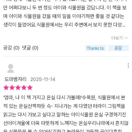
#마쓰오카다쓰히데 #어린이그림책 #그림책추천#진선아이 #리
열매 부분에서이 책 한 권으로 집에서도‘미니 자연관찰 교실’이
할아버지 할머니도 그럴 거예요식물을 관찰하고 자연을 사랑하
만 어쩌다보니 두 번 정도 아이와 식물원을 갔답니다. 이 책을 보
뷰의숲 #리뷰의숲서평단
열립니다✨🫢10년에 한 번 핀다는아모르포팔루스 티타눔(시체
는 그림책식물원 온실 구경하기
며 아이와 식물원을 갔을 때의 일을 이야기하면 좋을 것 같다는
꽃) 장면은완전 충격적이면서도잊을 수 없는 경험이에요.(어른이
생각이 들었어요.식물원에서는 우리 주변에서 보지 못한 다양한
봐도 신기)“왜 냄새가 나요?”“그럼 벌레를 부르는 건가요?”책이
풀과 꽃, 나무들을 볼 수 있어요. 우리가 걸으며 늘 보던 익숙한
자연스럽게생태 수업으로 연결됩니다.🦇 박쥐처럼 생긴 꽃,곤충
더보기
나무와 풀, 꽃에서 좀 더 식물의 세계가 확장되는 느낌이랄까요?
을 잡아먹는 식물까지!벌레잡이통풀, 박쥐란 등모양도 색깔도 독
공감 (
0
)
댓글 (0)
우리는 바나나를 즐겨 먹지만 바나나 나무를 실제로 보긴 힘들어
특한 식물들이 등장해아이의 상상력과 관찰력이 절로 살아나요.
요. 하지만 식물원 온실에서는 열대 식물을 기르기 위해 습도와
습한 곳에서 자라는 양치식물과사막에서 견디는 선인장을 비교
온도를 조절하고 있기 때문에 바나나 나무를 볼 수 있죠.바나나의
메뉴
하며“기후가 다르면 식물도 다르구나!”하는과학 개념이 자연스
잎은 무척 크고 꽃이 어떻게 생겼는지도 알 수 있네요. 아프리카
도마뱀자리
2025-11-14
럽게 스며드는 점도 좋았어요.#매력찾기이 책이 특히 매력적인
에서 주로 기르는 카카오 나무의 열매도 직접 볼 수 있어요. 온실
이유는자연 관찰 그림책의 대가마쓰오카 다쓰히데의 손끝에서
의 모습을 보여주다 보니 우리가 먹기는 하지만 실제로 보기 힘든
완성된따뜻하고 세밀한 그림 덕분이에요.온실의 높고 습한 공기,
'엄마, 나 이 책 가지고 온실 다시 가볼래!'​수목원, 식물원에서 본
다양한 종류의 야자 나무, 망고 나무, 잭 프루트 나무 등의 모습을
빛을 머금은 잎사귀,수분을 머금은 토양까지 ‘보이는 듯한’ 수채
적 있는 온실산책하듯 슥- 지나가는 게 다였던 터라이 그림책을
이 책을 통해 만나볼 수 있었어요.우리 주변의 꽃들은 별로 큰 꽃
화 표현은너무 따뜻하고 예뻐요!👵👴 할아버지·할머니와의나들
읽고는 다시 가보고 싶다고 말하는 아이​식물원 온실 구경하기진
들이 없어요. 굳이 크다고 생각되는 꽃을 말하라고 하면 '해바라
이가 주는 따뜻함도 매력 포인트✔️아이의 호기심을 흐뭇하게 지
선아이겨울에 더욱 따뜻하게 느껴지는 온실우리나라에서 흔치않
기' 정도가 떠오르는데요...온실에서는 우리 나라에서 볼 수 없는
켜보는 할아버지,살짝 손을 잡아주는 할머니의 장면은읽는 내내
은 식물들을 볼 수 있어신기하고 놀라움이 가득한 곳이다​흔히 보