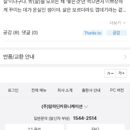
실’이더구나. 밖(삶)을 모르는 채 ‘좋은것’만 먹으면서 이쁘장하
는데 꼭 이 책을 가지고 가야겠네요. ^^
게 꾸미는 데가 온실인 셈이야. 삶은 모르더라도 껍데기라는 겉몸
만 보기좋게 만들면 된다고 여기는 온실이지. 보렴! 요즘은 사람
더보기
들이 ‘ai·인공지능’에 기대어 손을 안 쓰고 몸을 안 쓰려고들 하더
공감 (
8
)
댓글 (0)
라. ‘몸’이란 ‘삶’을 보고 듣고 겪고 느끼면서 배우는 곳이기에, 몸
써서 배울 때라야 살아가. 몸을 안 쓰면 삶이 없을 뿐 아니라, 삶
도 모르고, “살아가는 이웃”을 모조리 몰라. ‘온실꽃’이란 “ai에
반품/교환 안내
기대는 서울사람”이요, “몸소 밥옷집을 지어서 나눌 줄 모르는
서울사람”이고, “학교는 다니되 스스로 안 배우고 안 익히는 서
울사람”이란다. 너는 길을 그려 볼 수 있을까? ‘온실꽃’은 ‘온
실’이라는 데가 저를 살리는 오직 하나인 아늑한 집으로 여기겠
로그인
전체 메뉴
회사 소개
출판사 안내
PC 버전
지. ‘밖’이 어떠한지 모르면서 그저 두렵거나 무서워하기 쉬워.
‘안’이 얼마나 좁게 가두면서 얽매는지 모르는 채 길들고 갇힌단
(주)알라딘커뮤니케이션
다. 그런데 이제 사람들은 시골도 들숲메도 멀리해. 어쩌다가 시
1544-2514
골이나 들숲메에 놀러가기는 하지만, 시골과 들숲메를 삶터·살림
일반문의 (발신자 부담)
터·사랑터로 삼을 줄 몰라. 서울사람이 누리는 모든 밥옷집이 시
1:1 문의
FAQ