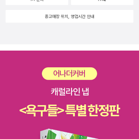
골과 들숲메에서 비롯하더라도, 스스로 짓거나 빚거나 가꾸려는
마음을 못 일으켜. 서울(온실)을 떠나면 죽는다고 두려워하지. 서
중고매장 위치, 영업시간 안내
울(온실)을 벗어나면, 여태 쌓은 ‘따뜻·아늑집’을 몽땅 잃는다고
무서워해. 모든 다른 사람이 그저 똑같이 예쁘장하게 꾸며서 키재
기하듯 자랑하는 서울(온실)에서는 ‘빛’이 바래도 ‘숨’이 죽고
‘씨’를 못 맺는 줄 까맣게 몰라. 밖(숲)으로 안 가니까. 2026.5.2
4.해.ㅍㄹㄴ글 : 숲노래·파란놀(최종규). 낱말책을 쓴다. 《열두 달
소꿉노래》, 《새로 쓰는 말밑 꾸러미 사전》, 《미래세대를 위한 우
리말과 문해력》, 《들꽃내음 따라 걷다가 작은책집을 보았습니
다》, 《우리말꽃》, 《쉬운 말이 평화》, 《곁말》, 《책숲마실》, 《우리
말 수수께끼 동시》, 《시골에서 살림 짓는 즐거움》, 《이오덕 마음
읽기》을 썼다. blog.naver.com/hbooklove