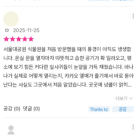
썩은 냄새가 진동을 해서^^박쥐가 날개를 펼친 듯한 모양의 박쥐
란, 열대 정글에서는 벌새가 꽃가루를 옮겨준대요. 그래서 벌새인
가봐요. 수련도 종류가 참 많아요. 잎이 넓은 빅토리아 수련은 그
메뉴
위에 앉아보고 싶을 정도로 크네요.자세히 보아야 예쁘다고 하죠.
ㅁ
2025-11-25
^^ <식물원 온실 이야기> 손으로 하나 하나 짚어 읽어보고 추운
날 따뜻한 온실 나들이 가요~ 알고 보면 더 재미있다잖아요^^프
서울대공원 식물원을 처음 방문했을 때의 풍경이 아직도 생생합
리뷰어에 선정되어 출판사로부터 도서를 제공 받아 살펴보고 쓰
니다. 온실 문을 열자마자 따뜻하고 습한 공기가 확 밀려오고, 평
는 리뷰입니다. 그림이 정말 다정해서 자꾸 들쳐보게 되네요.
소에 보기 힘든 커다란 잎사귀들이 눈앞을 가득 채웠습니다. 바나
나가 실제로 어떻게 열리는지, 카카오 열매가 줄기에서 바로 돋아
난다는 사실도 그곳에서 처음 알았습니다. 곳곳에 넝쿨이 얽히고
다양한 열대식물이 뒤섞인 모습은 마치 다른 나라에 온 듯한 느낌
더보기
을 주었고, 한 걸음 옮길 때마다 새로운 식물이 등장해 발걸음이
공감 (
0
)
댓글 (0)
계속 멈춰질 만큼 신기함이 가득했습니다. 마쓰오카 다쓰히데
저자의 <식물원 온실 구경하기> 책을 읽다 보면 자연스럽게 그
날의 온실 풍경이 포개지듯 떠오릅니다. 책 속에서 만나는 여러
메뉴