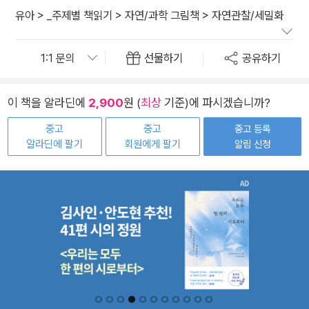
유아
>
_주제별 책읽기
>
자연/과학 그림책
>
자연관찰/세밀화
선물하기
공유하기
이 책을 알라딘에
2,900
원 (
최상
기준)에 파시겠습니까?
중고
중고
중고 등록
알라딘에 팔기
회원에게 팔기
알림 신청