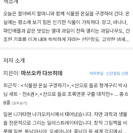
책소개
오늘은 할아버지 할머니와 함께 식물원 온실을 구경하러 간다. 온
실에는 평소에 보기 힘든 신기한 식물이 가득하다. 망고, 바나나,
파인애플과 같은 맛있는 열대 과일이 잔뜩 열리는 과일나무도, 건
조한 기후를 이겨 내며 씩씩하게 자라는 선인장도, 고약한 냄새를
풍기는 아모르포팔루스 티타눔 꽃도 모두 온실에서 만날 수 있다.
식물원 선생님의 친절한 안내에 따라 식물에 대한 지식도 배우고
저자 소개
호기심을 자극하는 다양한 식물을 관찰해 보자. 흥미로운 온실 속
지은이:
마쓰오카 다쓰히데
식물 세상이 자연을 즐기는 특별한 경험을 선사해 줄 것이다. 온
저자파일
신간알림 신청
실에는 어떤 식물이 자라고 있을까? 식물원 온실로 즐거운 탐험
최근작 :
<식물원 온실 구경하기>
,
<산으로 들로 청개구리 박사
을 떠나 보자.
님 세트 - 전4권>
,
<산으로 들로 초록연못 구출 대작전>
… 총 6
8종
(모두보기)
일본 니가타현 나가오카시에서 태어났습니다. 자연 과학과 생물
을 전문적으로 그리는 일러스트레이터입니다. 창작 그림책을 비
롯해 일본, 동남아시아, 오세아니아, 중남미 등 세계 각지에서 취