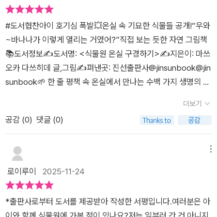
구역으로 갈까요이곳에는 어떤 식물들이 있을까요?식물원 선생
로 상상하는 게 느껴졌어요.짧은 반응이었지만식물 하나하나를
님이 등장하는 식물들에 대해쉽고 자세히 설명해 주고 있어서식
‘그냥 그림’이 아니라살아 있는 존재로 받아들이는 느낌이 들었어
#도서협찬아이 호기심 폭발💥온실 속 기묘한 식물들 공개!“우와
물을 잘 모르는 엄마도 아이와 함께재미있게 배울 수 있었습니다
요. 🌱 자연을 좋아하는 마음은 관찰에서 시작돼요<식물원 온실
~바나나가 이렇게 열리는 거였어?”직접 보는 듯한 자연 그림책
축축한 곳을 좋아하는 양치식물들벌레를 먹는 식물 벌레잡이통
구경하기>는지식을 알려주기보다 자연을 눈여겨보는 방법을 알
📚도서정보✍️도서명: <식물원 온실 구경하기>✍️지은이: 마쓰
풀파인애플 종류의 식물들여러 선인장과 수련들세상에는 아직
려주는 책이에요.이 책을 읽고 나면 길가의 나무, 공원 화단, 화분
오카 다쓰히데 글,그림✍️펴낸곳: 진선출판사@jinsunbook@jin
발견되지 않은식물들이 많이 있어요식물원을 옮겨놓은 듯한 생
속 식물까지조금 더 천천히 보게 돼요.아이와 함께 “이건 어떤 환
sunbook🌱 한 줄 평책 속 온실에서 만나는 수백 가지 생명의 얼
생한 그림과정겹고 귀여운 아이와 선생님을 보며마치 식물원 견
경에서 자랄까?”이야기를 나누게 되고요.그래서 이 책은 식물그
굴!아이의 호기심을 단숨에 깨우는 자연관찰 그림책.📚책소개식
학을 하는 기분이 들었습니다익숙한 식물들도 보이고처음 보는
더보기
림책, 자연그림책,그리고 정말 잘 만든 자연관찰그림책이라고 느
물원에 가면,우리가 평소에 보지 못했던신기한 식물들이 얼마나
식물들도 많이 보이면서책장을 넘기며 이번에는 어떤 식물들이
공감 (
0
)
댓글 (0)
껴졌어요.​ 🌸 엄마로서 추천하고 싶은 이유집에서 편하게 식물원
많은지새삼 놀랄 때가 있어요.《식물원 온실 구경하기》는그런 ‘온
나올까아이와 즐겁게 이야기할 수 있었습니다자연 과학과 생물
구경을 할 수 있어요실제 나들이 전에 읽어도 좋고,다녀온 뒤 추
실 탐방’의 설렘을그대로 담아낸 따뜻한자연 관찰 그림책입니다.
을 전문적으로 그리는일러스트레이터로 창작 그림책을 비롯해세
억 정리용으로도 좋아요설명이 과하지 않아아이가 스스로 관찰
책장을 여는 순간,전에 국립세종수목에서 본 풍경과 같아책장을
메뉴
계 각지에서 취재한 경험을 바탕으로많은 과학 그림책을 그리는
하고 느끼게 돼요​책을 덮고 나니“다음엔 진짜 식물원에 가 보고
넘기며 “와!” 하고 감탄했어요.🍌바나나, 망고처럼 우리에게 익
로이루이
2025-11-24
작가마쓰오카 다쓰히데의 식물원 온실 구경하기 입니다할아버지
싶다”는 생각이 들었어요.그림책 한 권이 마음에 작은 씨앗을 심
숙한 과일부터잔뜩 열매를 맺는 잭프루트,다양한 야자나무까지
할머니와 식물원을 구경하는 아이를 보고우리 아이도 다음에는
어준 느낌이었어요 🌿​​#식물원 #온실 #구경 #나들이 #소풍 #식
아이에게는 “과일이 이렇게 열려요?” 하고자연스럽게 과학적 호
할아버지 할머니와식물원에 가보고 싶다고 하더라고요책 속 할
*출판사로부터 도서를 제공받아 작성한 서평입니다.여러분은 아
물그림책 #자연그림책 #자연관찰그림책#식물원온실구경하기
기심을불러일으키는 장면들로 가득해요.특히 바나나 꽃과카카오
아버지 할머니가아이를 사랑스러운 눈으로 바라보는 것처럼우리
이와 함께 식물원에 가본 적이 있나요?저는 일부러 간 건 아니지