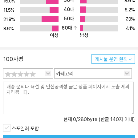
30대
8.6%
16.0%
받지 않는 사람도 박수를 받는 듯한 기분에 빠져들게 만들어 감사합
40대
8.2%
11.5%
니다, 감사합니다, 하고 연신 고개를 숙이며 눈시울을 붉히게 하기도
50대
7.0%
21.8%
한다 무대에서 내려가는 동안에도 박수 소리는 끊이지 않아 서서히
60대
4.1%
8.6%
낮아지는 볼륨의 박수 소리 들으며 어느 긴긴 계단을 혼자 내려가고
여성
남성
또 내려가고만 있는 이제 인생에서 영영 퇴장하는 어느 영광스러운
저녁에 _「어떤 박수 소리」 전문 •난다시편을 시작하며 손에 쏙 들어
오는 시의 순간 시를 읽고 간직하는 기쁨, 시를 쥐고 스며보는 환희 1.
100자평
게시물 운영 원칙
2025년 9월 5일 출판사 난다에서 시집 시리즈를 시작합니다. 시를
카테고리
모아 묶었음에 ‘시편(詩篇)’이라 했거니와 시인의 ‘편지(便紙)’를 놓
아 시집의 대미를 장식함에 시리즈를 그렇게 총칭하게도 되었습니다.
난다시편의 라인업이 어떻게 이어질까 물으시면 한마디로 압축할 수
없는 다양한 시적 경향이라 말을 아끼게 되는 조심스러움이 있습니
다. 그러나 모든 것이 시의 대상이 될 수 있고 또 모든 말이 시의 언어
로 발산될 수 있기에 시인에게 그 정신과 감각에 있어 다양함과 무한
현재
0
/280byte (한글 140자 이내)
함과 극대화를 맘껏 넘겨주자는 초심은 울타리 없는 초원의 풀처럼
스포일러 포함
애초부터 연녹색으로 질겼다고 감히 말씀드리고 싶은 단호함은 있습