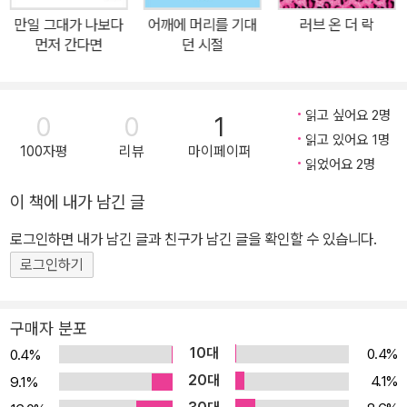
느껴진다고. 황유원은 그 모든 시적 시간을 ‘일요일’이라고 부른다. 시
만일 그대가 나보다
어깨에 머리를 기대
러브 온 더 락
를 거의 받아쓸 때 그는 자기도 모르는 새에 ‘일요일의 예술가’가 되어
먼저 간다면
던 시절
있다. 대체 왜 사는지도 모르겠을 만큼 바쁘게 할일은 쌓여 있고 일요
일은 여전히 요원하지만 그 사이사이 시는 찾아온다. 모든 평일을 일
읽고 싶어요 2명
요일로 만들고 모든 일상을 예술로 연금해 탄생과 죽음에 저항하는
0
0
1
읽고 있어요 1명
이 땅의 모든 ‘일요일의 예술가’들에게 이 시집을 바친다(황유원의 편
100자평
리뷰
마이페이퍼
읽었어요 2명
지). 어떤 박수 소리는 기름이 끓는 것 같다 그 기름에 튀겨지는 대상
의 외침은 들리지도 않는 것 같고 또 어떤 박수 소리는 한없이 쏟아지
이 책에 내가 남긴 글
는 폭우와도 같아 그 안에 들어가 한동안 나오고 싶지가 않다 멀리서
로그인하면 내가 남긴 글과 친구가 남긴 글을 확인할 수 있습니다.
들려오는 어떤 박수 소리는 분명 기계적인 것인데 그 열렬한 온도가
로그인하기
내 마음을 설레게 하는 것만 같다 심장이 다시 뛰기 시작하고 손이 재
빨리 움직여 죽었던 문장을 다시 무덤 위로 일으켜 세우는 것 같다 무
덤 위로 일어선 시체는 쏟아지는 폭우를 맞으며 오랜 흙먼지 모두 씻
구매자 분포
어내고 새사람이 되어 객석으로 가 언제라도 다시 박수를 쳐줄 준비
10대
0.4%
0.4%
가 되어 있고 어떤 박수 소리는 진심이어서 어제도 칠 수 없었고 내일
20대
4.1%
9.1%
도 칠 수 없는 오로지 지금 이 순간에만 칠 수 있는 진심이어서 박수를