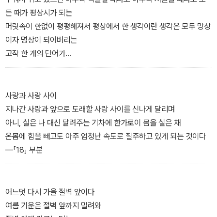
등단 후 먹고살 길이 막막해지며 시작한 번역 일이 어느 순간 본업이
든 때가 평상시가 되는
되어버렸고 공부에 이어 시까지 포기하기에 이르렀기에. 평일뿐만 아
머릿속이 한없이 평평해져서 평상에서 한 생각이란 생각은 모두 망상
니라 주말과 휴일까지 모조리 잠식해버린 일. 그럼에도 시는 길을 잃
이자 명상이 되어버리는
지 않고 다시 그를 찾아왔다.
고작 한 개의 단어가
일요일의 예술가는 자신이 제작한 평상에 드러누워
짧디짧은 평생을 세월아 네월아 유장히 보내본다
―「평상」 부분
사랑과 사랑 사이
지나간 사랑과 앞으로 도래할 사랑 사이를 신나게 달리며
아니, 실은 나 대신 달려주는 기차에 한가로이 몸을 실은 채
온몸에 힘을 빼고도 아주 엄청난 속도로 질주하고 있게 되는 것이다
―「18」 부분
어느덧 다시 가을 절벽 앞이다
여름 기운은 절벽 앞까지 밀려와