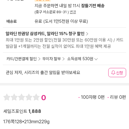
지금 주문하면 내일 밤 11시
잠들기전 배송
(중구 서소문로 89-31 )
변경
배송료
유료 (도서 1만5천원 이상 무료)
알라딘 만권당 삼성카드, 알라딘 15% 청구 할인
최대 1만원 또는 2만원 할인(전월 30만원 또는 60만원 이용 시) / 카드
발급월 +1개월까지는 전월 실적이 없어도 최대 1만원 혜택 제공
카드/간편결제 할인
무이자 할부
소득공제 530원
관심 저자, 시리즈의 출간 알림을 받아보세요
신청
0
100자평 0편
리뷰 0편
세일즈포인트
1,888
176쪽
128*213mm
229g