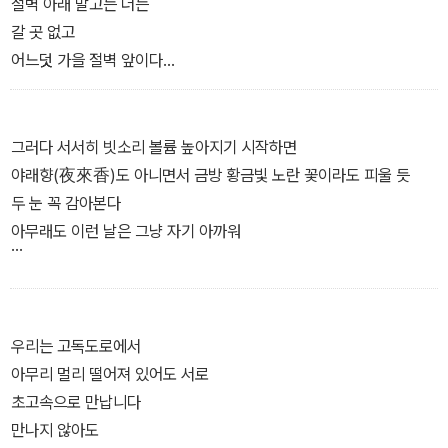
절벽 아래 말고는 더는
갈 곳 없고
어느덧 가을 절벽 앞이다
오후 다섯시 반인데 벌써 춥고
아까까지만 해도 괜찮던 마음
시리고
그러다 서서히 빗소리 볼륨 높아지기 시작하면
낮과 밤의 길이는 이제 불과 구 분 차이
야래향(夜來香)도 아니면서 금방 황금빛 노란 꽃이라도 피울 듯
―「가을 절벽」 부분
두 눈 꼭 감아본다
아무래도 이런 날은 그냥 자기 아까워
창이란 창 다 열어놓고
없는 창도 굳이 만들어 열어놓고
귀든 마음이든 모조리 다 흠뻑 적시고 있노라면
우리는 고독도로에서
나는 영원히 바깥에서 노는 것 같다
아무리 멀리 떨어져 있어도 서로
―「밤비」 부분
초고속으로 만납니다
만나지 않아도