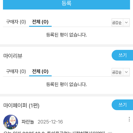
등록
니다. 2. 난다시편의 캐치프레이즈는 “시가 난다winged poems”입
니다. 날기 위해 우리가 버려야 할 무거움은 무엇일까 생각했습니다.
구매자 (0)
전체 (0)
날기 위해 우리가 가져야 할 가벼움은 무엇일까 생각했습니다. 바람
처럼 꽃처럼 날개 없이도 우리들 몸을 날 수 있게 하는 건 시가 아닐까
등록된 평이 없습니다.
생각했습니다. 사랑처럼 희망처럼 날개 없이도 우리들 마음을 날 수
있게 하는 건 시가 아닐까 생각했습니다. 하여 온전히 시인의 목소리
쓰기
마이리뷰
만을 담아내기 위한 그릇을 빚어보자 하였습니다. 해설이나 발문을
통한 타인의 목소리는 다음을 기약하자 하였습니다. 난다는 건 공중
구매자 (0)
전체 (0)
에 뜰 수 있다는 무한한 가능성의 말이니 여기 우리들 시를 거기 우리
들 시로 그 거처를 옮김으로 언어적 경계를 넘어볼 수 있겠다는 또하
등록된 평이 없습니다.
나의 재미를 꿈꿔보자 하였습니다. 시집 끝에 한 편의 시를 왜 영어로
번역해서 넣었는가 물으신다면 말입니다. 시인의 시를 되도록 그와
쓰기
마이페이퍼 (1편)
같은 숨결로 호흡할 수 있게 최적격의 번역가를 찾았다는 부연을 왜
붙이는가 물으신다면 말입니다. 3. 난다시편은 두 가지 형태의 만듦
파란놀
2025-12-16
메뉴
새로 기획했습니다. 대중성을 담보로 한 일반 시집 외에 특별한 보너
스로 유연성을 더한 미니 에디션 ‘더 쏙’을 동시에 선보입니다. “손에