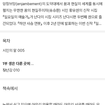
앙장브망(enjambement)의 도약대에서 꿈과 현실의 세계를 동시에
펼치는 무한한 꿈의 현실주의자(송승환) 시인 황유원의 신작 시집
『일요일의 예술가』가 난다의 시집 시리즈 난다시편 두번째 권으로 출
간되었다. 『하얀 사슴 연못』 이후 2년 만에 발표하는 이번 신작 『일요
일의 예술가』는 황유원의 다섯번째 시집으로서 시 57편을 3부로 구
성해 싣고 시인의 편지와 대표작 시 1편을 영문으로 번역해 수록했다.
목차
‘일요일의 예술가’란 프랑스 화가 앙리 루소의 별명인 ‘일요일의 화
시인의 말 005
가’에서 온 것으로 평일에는 주업에 종사하다가 주말에만 그림을 그
리는 ‘아마추어 화가’를 가리키는 관용적 표현이다. 시인은 ‘일요일의
1부 생은 다른 곳에
화가’를 ‘일요일의 예술가’로 잘못 기억하고 있었는데 그 말을 처음
장난감 010
(잘못) 들었을 때부터 그 표현이 마음에 들어 언젠가는 이것을 제목으
로 시를 쓰거나 시집을 내야겠다고 생각했다고 한다.
책속에서
‘일요일의 예술가’라는 말이 왜 그토록 시인의 마음을 끌었던 걸까?
황유원에게 예술, 그러니까 시란 본업이라기보다는 늘 ‘딴짓’이었다.
누워서 쉬고 있으면 아무리 억울할 때라도 아무리 서글플 때라도 모