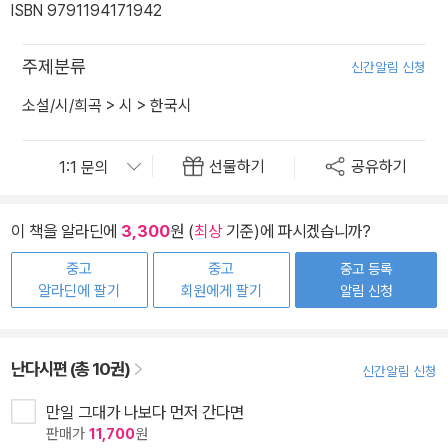
ISBN 9791194171942
주제분류
신간알림 신청
소설/시/희곡
>
시
>
한국시
선물하기
공유하기
이 책을 알라딘에
3,300
원 (
최상
기준)에 파시겠습니까?
중고
중고
중고 등록
알라딘에 팔기
회원에게 팔기
알림 신청
난다시편 (총 10권)
신간알림 신청
만일 그대가 나보다 먼저 간다면
판매가
11,700
원