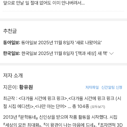
앞으로 만날 일 절대 없어도 이미 만나버려서
몇 배로 고독한 우리는
그만 차에 올라 고독한 시동을 걸고
천천히 고독도로를 달리기 시작합니다
추천글
고독도로가 다시 고속도로가 될 때까지
우리가 다시는 만나지 않고
동아일보:
동아일보 2025년 11월 8일자 '새로 나왔어요'
만날 필요도 없이
한국일보:
한국일보 2025년 11월 8일자 '[책과 세상] 새 책'
모두 빛처럼 흩어질 때까지
―「고독도로에서」 부분
저자 소개
지은이:
황유원
저자파일
신간알림 신청
최근작 :
<다가올 시간에 윙크 윙크>
,
<다가올 시간에 윙크 윙크 (시
절 시집 에디션)>
,
<나만 아는 단어>
… 총 104종
(모두보기)
2013년 『문학동네』 신인상을 받으며 작품 활동을 시작했다. 시집
『세상의 모든 최대화』, 『이 왕관이 나는 마음에 드네』, 『초자연적 3D