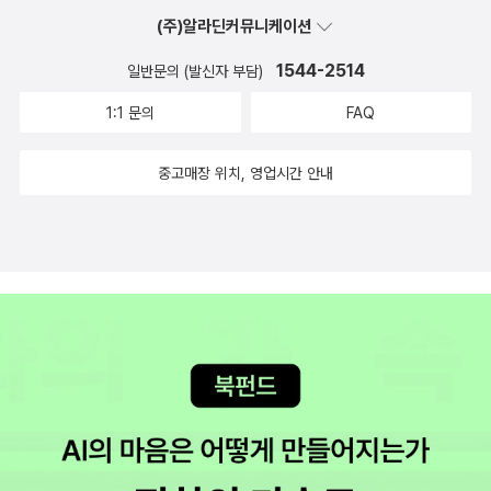
‘시’를 읊조리려면 “소년원을 드나들”어야 할까? ‘밀양성폭행범’을
(주)알라딘커뮤니케이션
왜 타박하겠는가? 숱한 ‘학교폭력 가해자’를 왜 나무라는가? ‘숨긴 학
폭 전과’가 드러나면 배구판(이재영·이다영)에서 끌어내리고, 놀이판
1544-2514
일반문의 (발신자 부담)
(연예계)에서 끌어내린다. 2025년에는 ‘서울대에 붙어도 학폭 전과
1:1 문의
FAQ
는 떨어뜨린’다. 류근 씨도 좀 끌려내려와야겠다. 《돌아올 곳 없는 사
람처럼 서 있었다》를 돌아본다. 모든 글(시·소설·수필·희곡·논문·인문·
중고매장 위치, 영업시간 안내
경전·보고서)은 ‘목소리’ 아닌 ‘이야기’여야 할 노릇이다. “목소리를
들려주는 이야기”를 그릴 적에 ‘글’이다. “이야기 없이 목소리만 높
일” 적에는 ‘굴레’이다. 지난날(고전문학) 이 나라 ‘시·시가·시조’는
‘임금을 섬기는 꼰대 아재’끼리 휘어잡은 굴레였고, 이 얼거리는 오늘
날에도 썩 안 다르다고 느낀다. 스스로 집에서 살림하고 사랑하고 아
이(우리집·이웃집 아이 모두)를 돌보는 하루를 살아내면, 모든 글은
저마다 새롭고 눈부시게 저절로 피어난다. 집살림과 아이사랑이 없는
채 ‘튀는 글감’을 찾아나서며 ‘튀는 글재주’를 부리려고 하면 다 망가
진다. 일흔이나 여든 살에 비로소 한글을 익혀서 처음으로 글을 쓴 시
골할매가 남기는 ‘노래’에는 오직 “이야기를 들려주는 푸른 살림소