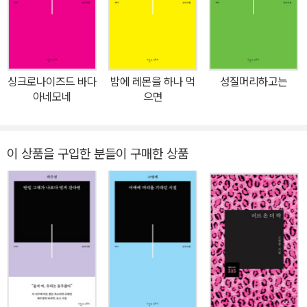
집으로서 시 57편을 3부로 구성해 싣고 시인의 편지와 대표작 시 1편
을 영문으로 번역해 수록했다. ‘일요일의 예술가’란 프랑스 화가 앙리
루소의 별명인 ‘일요일의 화가’에서 온 것으로 평일에는 주업에 종사
하다가 주말에만 그림을 그리는 ‘아마추어 화가’를 가리키는 관용적
싱크로나이즈드 바다
밤에 레몬을 하나 먹
성질머리하고는
표현이다. 시인은 ‘일요일의 화가’를 ‘일요일의 예술가’로 잘못 기억하
아네모네
으면
고 있었는데 그 말을 처음 (잘못) 들었을 때부터 그 표현이 마음에 들
어 언젠가는 이것을 제목으로 시를 쓰거나 시집을 내야겠다고 생각했
다고 한다. ‘일요일의 예술가’라는 말이 왜 그토록 시인의 마음을 끌었
이 상품을 구입한 분들이 구매한 상품
던 걸까? 황유원에게 예술, 그러니까 시란 본업이라기보다는 늘 ‘딴
짓’이었다. 등단 후 먹고살 길이 막막해지며 시작한 번역 일이 어느 순
간 본업이 되어버렸고 공부에 이어 시까지 포기하기에 이르렀기에.
평일뿐만 아니라 주말과 휴일까지 모조리 잠식해버린 일. 그럼에도
시는 길을 잃지 않고 다시 그를 찾아왔다. 시인은 이야기한다. 시를 쓸
때면, 쓰는 그 순간만큼은 통편집된 것처럼 황홀히 타오르는 백열과
함께 잠시 머리도 시간도 사라진다고. 그렇게 사라진 시간의 여파는
엄청나고 그후의 삶은 오직 그 시간을 되찾기 위해 존재하는 것처럼