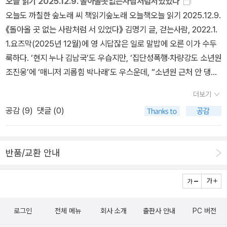
오늘 읽기 2025.12.9. 돌아올곳없는사람처럼서있었다
쏙 들어오는 시의 순간”이라 할 더 쏙. 7.5×11.5cm의 작은 사이즈에
오늘도 까칠한 숲노래 씨 책읽기숲노래 오늘책오늘 읽기 2025.12.9.
글자 크기 9포인트를 자랑하는 더 쏙은 ‘난다’라는 말에 착안하여 디
《돌아올 곳 없는 사람처럼 서 있었다》 김명기 글, 걷는사람, 2022.1.
자인한 만큼 어디서든 꺼내 아무 페이지든 펼쳐 읽기 좋은 휴대용 시
1.요즈막(2025년 12월)에 영 시답잖은 일로 말밥에 오른 이가 수두
집으로 그만의 정체성을 삼았습니다. 단순히 작은 판형으로 줄여 만
룩하다. ‘현지 누나 김남국’도 우습지만, ‘집단성폭행·차량강도 소년원
든 것이 아니라 애초에 특별한 아트북을 염두하여 수작업을 거친 것
조진웅’에 ‘매니저 괴롭힘 박나래’도 우스운데, “소년원 근처 안 댕겨
이니 소장 가치를 주기에도 충분할 것입니다. 시를 읽고 간직하는 기
본 청춘이 어디 있다고” 하고 읊는 ‘김어준쇼 단골 류근’도 우습다. 다
쁨, 시를 쥐고 스며보는 환희. 건강하게 지저귀는 난다시편의 큰 새와
더보기
들 막장을 가려고 한다. 철들지 않으려 한다. 철들면 눈뜨고, 눈뜨면
작은 새가 언제 어디서나 힘찬 날갯짓으로 여러분에게 날아들기를 바
공감 (
9
)
댓글 (0)
깨닫고, 깨달으면 착하고 참하게 살림하는 사람으로 설 테니까, 그냥
랍니다. [시가 난다 WINGED POEMS] 001 김혜순 시집 싱크로나
돈·힘·이름을 꽉꽉 잡고서 얼뜨기로 노닥거리려는 뜻일까? 어려서 소
이즈드 바다 아네모네 002 황유원 시집 일요일의 예술가 003 전욱
년원까지 가는 사람은 매우 드물되, 소년원에 갔대서 내내 타박하지
진 시집 밤에 레몬을 하나 먹으면(근간)
반품/교환 안내
는 않아야 한다. 그러나 스스로 뉘우친 사람만 타박하지 않을 뿐이다.
뉘우치는 빛이 없을 뿐 아니라, 사납짓을 그치지 않은 이들은 벼슬자
리에서 끌어내려야 맞다. 살림짓는 철든 어른으로 서려고 온마음을
기울이는 사람이 많다. “철들려는 젊음이 많”을 뿐, “철없이 날뛰는
로그인
전체 메뉴
회사 소개
출판사 안내
PC 버전
멍청이가 많”지 않다. ‘글’이 아닌 ‘문학’을 하거나 ‘노래’가 아닌