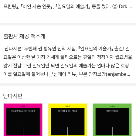
프린팅』, 『하얀 사슴 연못』, 『일요일의 예술가』 등을 썼다. ⓒ Dirk S
kiba
출판사 제공 책소개
‘난다시편’ 두번째 권 황유원 신작 시집, 『일요일의 예술가』 출간! 일
요일은 이상한 날 가장 거세게 불타오르는 휴일의 정점이자 월요병을
앓기 전날 그런 일요일만 되면 일요일의 예술가는 얼마나 많은 호랑
이를 일요일에 풀어놓나 _「선데이 리뷰」 부분 앙장브망(enjambem
ent)의 도약대에서 꿈과 현실의 세계를 동시에 펼치는 무한한 꿈의
현실주의자(송승환) 시인 황유원의 신작 시집 『일요일의 예술가』가
난다시편
난다의 시집 시리즈 난다시편 두번째 권으로 출간되었다. 2013년
『문학동네』로 등단한 이후 그는 김수영문학상, 대한민국예술원 젊은
예술가상, 현대문학상, 김현문학패, 노작문학상을 잇달아 수상하며
매혹적인 시세계로 독자를 전율케 했다. 『하얀 사슴 연못』 이후 2년
만에 발표하는 이번 신작 『일요일의 예술가』는 황유원의 다섯번째 시