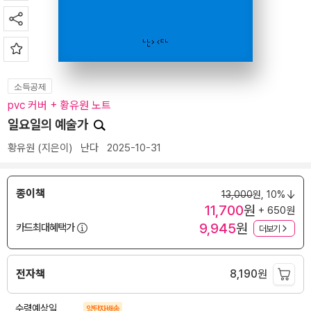
소득공제
pvc 커버 + 황유원 노트
일요일의 예술가
황유원
(지은이)
난다
2025-10-31
종이책
13,000
원,
10%
11,700
원
+ 650원
9,945
원
카드최대혜택가
더보기
전자책
8,190
원
수령예상일
양탄자배송