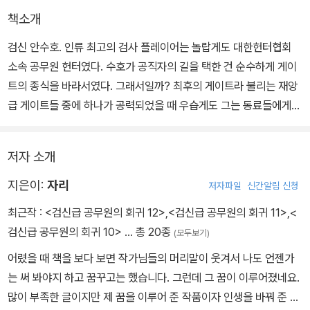
책소개
검신 안수호. 인류 최고의 검사 플레이어는 놀랍게도 대한헌터협회
소속 공무원 헌터였다. 수호가 공직자의 길을 택한 건 순수하게 게이
트의 종식을 바라서였다. 그래서일까? 최후의 게이트라 불리는 재앙
급 게이트들 중에 하나가 공력되었을 때 우습게도 그는 동료들에게
배신당하고 말았다.
저자 소개
지은이:
자리
저자파일
신간알림 신청
최근작 :
<검신급 공무원의 회귀 12>
,
<검신급 공무원의 회귀 11>
,
<
검신급 공무원의 회귀 10>
… 총 20종
(모두보기)
어렸을 때 책을 보다 보면 작가님들의 머리말이 웃겨서 나도 언젠가
는 써 봐야지 하고 꿈꾸고는 했습니다. 그런데 그 꿈이 이루어졌네요.
많이 부족한 글이지만 제 꿈을 이루어 준 작품이자 인생을 바꿔 준 작