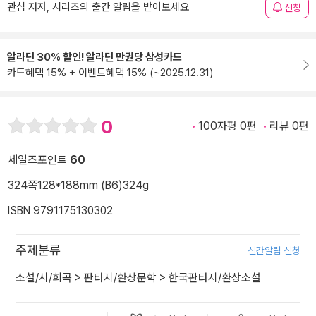
관심 저자, 시리즈의 출간 알림을 받아보세요
신청
알라딘 30% 할인! 알라딘 만권당 삼성카드
카드혜택 15% + 이벤트혜택 15% (~2025.12.31)
0
100자평 0편
리뷰 0편
세일즈포인트
60
324쪽
128*188mm (B6)
324g
ISBN 9791175130302
주제분류
신간알림 신청
소설/시/희곡
>
판타지/환상문학
>
한국판타지/환상소설