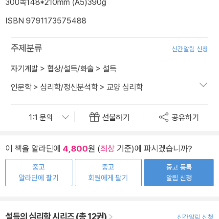
300쪽
148*210mm (A5)
390g
ISBN 9791173575488
주제분류
신간알림 신청
자기계발
>
협상/설득/화술
>
설득
인문학
>
심리학/정신분석학
>
교양 심리학
선물하기
공유하기
이 책을 알라딘에
4,800
원 (
최상
기준)에 파시겠습니까?
중고
중고
중고 등록
알라딘에 팔기
회원에게 팔기
알림 신청
설득의 심리학 시리즈 (총 12권)
신간알림 신청