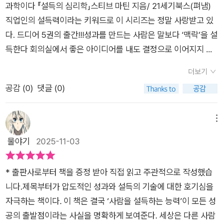
과학이다 『설득의 심리학」스티브 마틴 지음/ 21세기북스(펴냄)
는 사람을 상대하는 일을 하고 있고 그런 와중에 상대방을 설득해
직업인의 설득력이라는 키워드로 이 시리즈는 정말 사랑받고 있
야 하는 경우는 당연히 존재하고 있기 때문이다. 특히 책의 초반
다. 드디어 5권의 출간!!!성과를 만드는 사람은 말보다 ‘맥락’을 설
에 흘러나오는 증거, 경제적 유인책, 감정은 분명 내가 설득에서
득한다 회의실에서 좋은 아이디어를 내도 결정으로 이어지지 않
필요하지만 어떤 정의를 내리지 못하는 것이었는데 이 책에서 정
는 이유는 뭘까? 책을 통해 알게 된 사실,논리만으로는 마음을 움
확히 짚어준 부분이 있다. 우리는 어떤 증거에 의해서 설득을 당
더보기
직일 수 없기 때문이라고 한다. 논리의 시대, 논리력이 제일 중요
하거나, 혹은 가격적인(경제적인) 측면에 의해서 설득을 당하고
공감 (
0
)
댓글 (0)
한 덕목이라 생각했던 내겐 충격적인 결과다.책을 읽으며 설득이
한편으로는 감정에 호소하여 설득을 당하기도 한다. 이것 외에 다
란 단순히 말을 잘하거나 논리를 세우는 일이 아니라는 것을 알게
른 이유에 의해서 설득이 되는 경우가 있는가? 나는 아니라고 본
되었다. 상대의 심리적 동기를 읽고 행동의 맥락을 설계하는 일이
메뉴
다. 그러한 예시를 하나씩 보면 재미난 결과가 나오기도 한다.키
먼저라는 것을 깨달았다.업무를 하다 보면 누구나 기획을 하게 된
물야기
2025-11-03
가 커 보이고 싶으면 어떻게 해야 할까?키높이 신발을 신어도 되
다. 새로운 프로젝트 제안서를 들고 상사 앞에 섰던 적이 있다. 시
고 극단적으로 수술을 해서 키를 늘리는 방법도 있다. 하지만 가
장 데이터, 경쟁사 분석, 비용 대비 효과까지 완벽히 정리하지만
장 간단한 것은 키 작은 사람들 사이에 서 있으면 된다. 아, 그래
* 출판사로부터 책을 증정 받아 직접 읽고 주관적으로 작성했습
당신의 동료나 상사는 NO라고 말한다. 이유가 뭘까.... 그들은 논
서 많은 사람들이 친구를 비슷한 수준에서 만나는 이유가 그런 이
니다.​제목부터가 압도적인 성과와 설득의 기술에 대한 호기심을
리 너머 관계의 맥락을 본 것이다. 내 아이디어가 아무리 좋아도
유였나?(그래서 여사친이 소개해주는 여자는 대부분 여사친 보
자극하는 책이다. 이 책은 결국 ‘사람을 설득하는 능력’이 모든 성
관계에 악영향을 주면 안 된다는 얘기다.내 제안은 상대방이 주변
다 외모가 떨어졌던가?) 우리는 본능적으로 비교를 한다. 당장 어
공의 출발점이라는 사실을 명확하게 보여준다. 세상은 다른 사람
사람들과 긍정적인 관계를 형성하고 유지하는 데 도움이 될까 p.