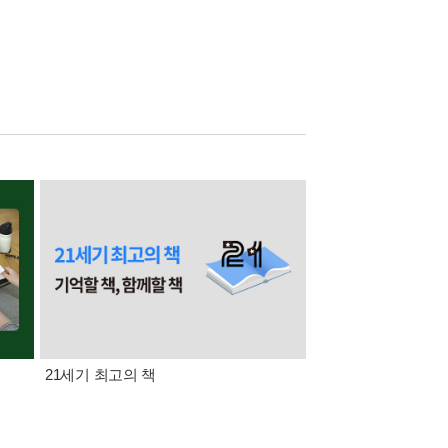
21세기 최고의 책
삼성카드가 쏜다! 알라