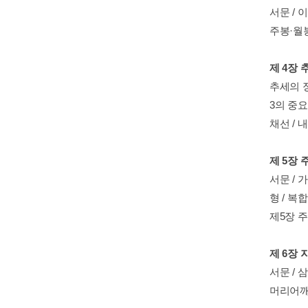
서문 / 
주봉·월봉
제 4장
추세의 정의
3의 중요성
채선 / 
제 5장 
서문 / 
형 / 복
제5장 
제 6장 
서문 / 
머리어깨형