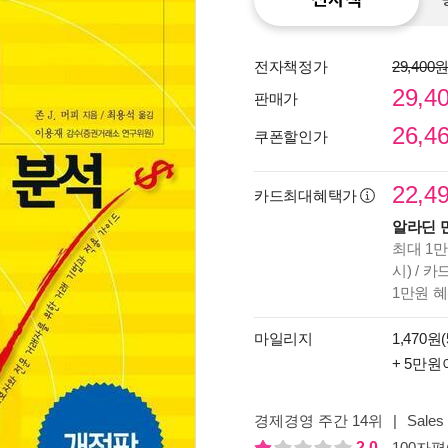
전자책정가
29,400
29,4
판매가
26,4
쿠폰할인가
22,4
카드최대혜택가
알라딘 
최대 1만
종이
시) / 
미리
1만원 
입니
마일리지
1,470원(
+ 5만원
경제경영 주간 14위
|
Sales 
2.0
100자평(