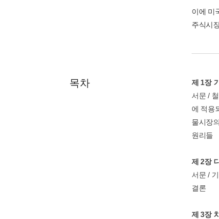
이에 미
주식시장
목차
제 1장
서문 / 
에 적용되
물시장의 
원리들
제 2장
서문 / 
결론
제 3장 