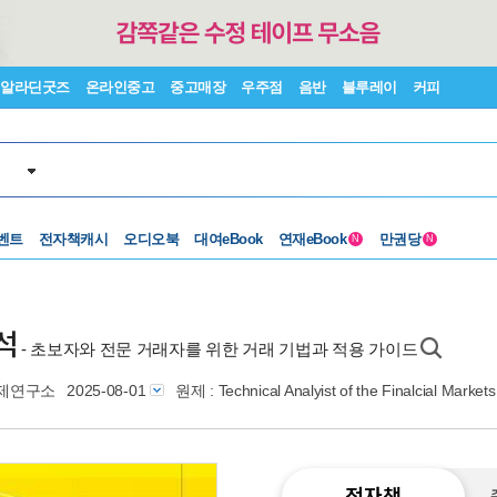
알라딘굿즈
온라인중고
중고매장
우주점
음반
블루레이
커피
벤트
전자책캐시
오디오북
대여eBook
연재eBook
만권당
N
N
석
- 초보자와 전문 거래자를 위한 거래 기법과 적용 가이드
제연구소
2025-08-01
원제 : Technical Analyist of the Finalcial Markets
전자책