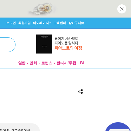
로그인
회원가입
마이페이지
고객센터
장바구니
(0)
일반
만화
로맨스
판타지/무협
BL