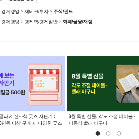
>
경제경영
>
재테크/투자
>
주식/펀드
>
경제경영
>
경제학/경제일반
>
화폐/금융/재정
골라요 전자책 굿즈 자판기 :
8월 특별 선물. 각도 조절 테이블 ·
3만원 이상 구매 시 다양한 굿즈
이동식 빨래 바구니