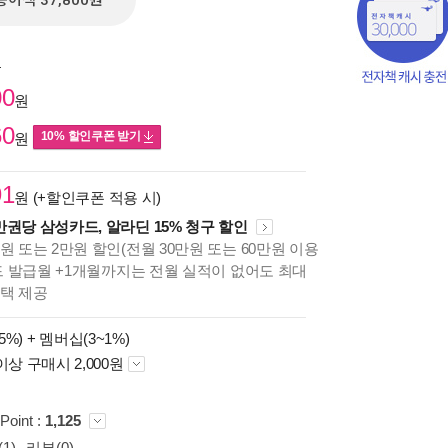
종이책 37,800원
원
00
원
60
10% 할인쿠폰 받기
원
91
원 (+할인쿠폰 적용 시)
만권당 삼성카드, 알라딘 15% 청구 할인
원 또는 2만원 할인(전월 30만원 또는 60만원 이용
책의
카드 발급월 +1개월까지는 전월 실적이 없어도 최대
보기
혜택 제공
다.
5%) +
멤버십(3~1%)
이상 구매시 2,000원
Point :
1,125
1)
리뷰(0)