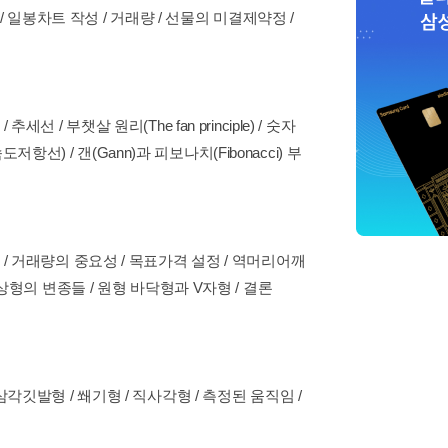
위 / 일봉차트 작성 / 거래량 / 선물의 미결제약정 /
/ 부챗살 원리(The fan principle) / 숫자
도저항선) / 갠(Gann)과 피보나치(Fibonacci) 부
 / 거래량의 중요성 / 목표가격 설정 / 역머리어깨
이상형의 변종들 / 원형 바닥형과 V자형 / 결론
삼각깃발형 / 쐐기형 / 직사각형 / 측정된 움직임 /