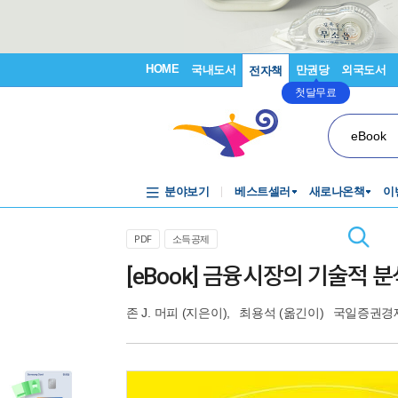
HOME
국내도서
만권당
외국도서
전자책
첫달무료
eBook
분야보기
베스트셀러
새로나온책
이
PDF
소득공제
[eBook] 금융시장의 기술적 분
존 J. 머피
(지은이),
최용석
(옮긴이)
국일증권경