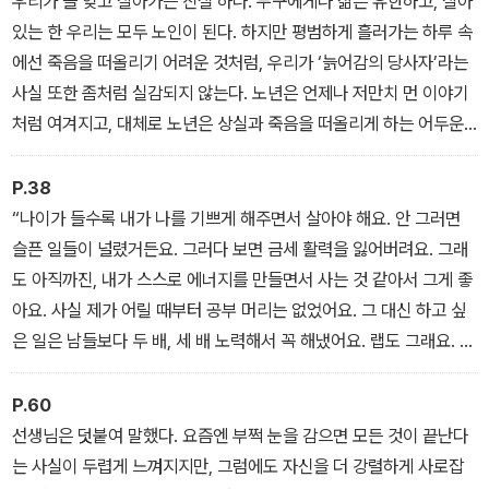
우리가 늘 잊고 살아가는 진실 하나. 누구에게나 삶은 유한하고, 살아
있는 한 우리는 모두 노인이 된다. 하지만 평범하게 흘러가는 하루 속
에선 죽음을 떠올리기 어려운 것처럼, 우리가 ‘늙어감의 당사자’라는
사실 또한 좀처럼 실감되지 않는다. 노년은 언제나 저만치 먼 이야기
처럼 여겨지고, 대체로 노년은 상실과 죽음을 떠올리게 하는 어두운
주제다. 제대로 들여다보기 전에 스스로 눈길을 거두게 되는 두려움
이다. 그러나 인터뷰로 만난 여든셋의 한 선생님이 들려준 말처럼, 노
P.38
년이 그저 죽음을 향해 가는 날들이 아니라 “나 자신으로 끝까지 살아
“나이가 들수록 내가 나를 기쁘게 해주면서 살아야 해요. 안 그러면
가는 날들”이라면, 언젠가 맞이할 나의 노년 또한 구체적으로 그려보
슬픈 일들이 널렸거든요. 그러다 보면 금세 활력을 잃어버려요. 그래
고 싶어졌다. 다가올 날들에 내가 헤아려본 어둠과 빛이 함께 있기를,
도 아직까진, 내가 스스로 에너지를 만들면서 사는 것 같아서 그게 좋
어둠 속에서도 헤매지 않을 손전등을 얻길 바랐다.
아요. 사실 제가 어릴 때부터 공부 머리는 없었어요. 그 대신 하고 싶
- <프롤로그> 중에서
은 일은 남들보다 두 배, 세 배 노력해서 꼭 해냈어요. 랩도 그래요. 여
든이 되든, 아흔이 되든 할 수 있을 때까지 끝까지 해볼 거예요. 그러
면 뭐라도 되어 있지 않겠어요?”
P.60
- <정열이가 빠지면 랩이 아니지> 중에서
선생님은 덧붙여 말했다. 요즘엔 부쩍 눈을 감으면 모든 것이 끝난다
는 사실이 두렵게 느껴지지만, 그럼에도 자신을 더 강렬하게 사로잡