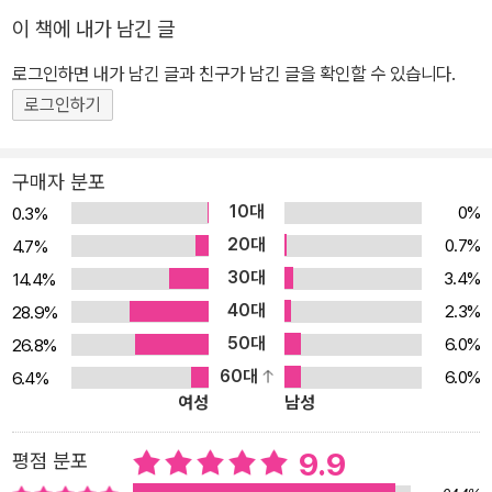
년’과의 만남에 앞서 작가가 준비한 것은 오직 궁금해하는 깨끗한 마
이 책에 내가 남긴 글
음뿐이었다. 겪어본 적도, 겪어볼 수 없는 날들을 헤아리는 이야기는
로그인하면 내가 남긴 글과 친구가 남긴 글을 확인할 수 있습니다.
당연히 모름과 모를 수밖에 없음의 연속이었지만, 그 막막함 속에서
도 “헤맨 만큼 자기 땅이 된다는 말”처럼 김달님의 뜻밖의 여정은 더
로그인하기
넓게, 더 멀리만 뻗어나간다. “노년의 삶을 마주하고 이야기를 나누는
동안, ‘잊지 못할 이야기’를 듣고 있다는 확신이 드는 순간들이 있었
구매자 분포
다. 그 벅찬 순간을 글로 적으려고 할 때마다 번번이 표현의 한계에 부
10대
0%
0.3%
딪혔다. 내가 느낀 감동보다 문장 속 감동이 언제나 작게만 느껴졌다.
20대
0.7%
4.7%
글에 다 담지 못한 그들의 이야기가 오히려 더 생생하게 다가왔다.
30대
3.4%
14.4%
“삶이 글보다 크다”라는 문장을 실감하는 날들이었다. 그럴수록 마음
40대
2.3%
28.9%
에 겸손이 깃들었다. 나는 실제의 삶보다 더 나은 글을 쓸 수 없다. 다
50대
6.0%
26.8%
만 온 마음을 기울여 전하려 애쓸 뿐이다. 그리고 앞으로도 그렇게 애
60대
6.0%
6.4%
쓰며 살고 싶었다.” -본문 중에서 “서로의 삶을 궁금해하고 그 삶을
여성
남성
함께 희망하기. 내게 아주 익숙한 우정의 서사다.” 당연한 사랑에서
시작된 뜻밖의 우정이 건네는 함께 살아가는 세계에 관한 이야기 이
9.9
평점 분포
책은 노년에 대한 탐구의 여정이자 또한 그 과정에서 생겨난 배가 부