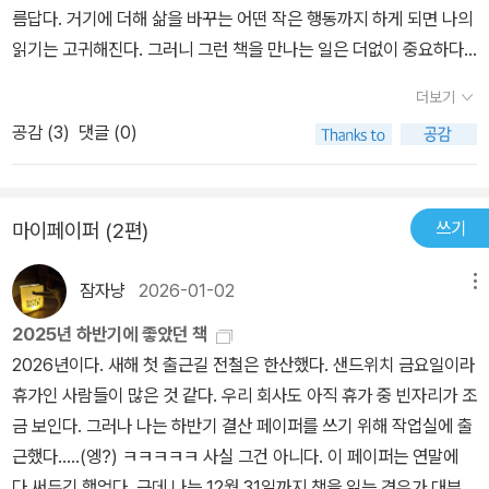
름답다. 거기에 더해 삶을 바꾸는 어떤 작은 행동까지 하게 되면 나의
을 넘긴 녀석들의 얼굴을 가만 바라보노라면 고양이의 얼굴에도 몸에
읽기는 고귀해진다. 그러니 그런 책을 만나는 일은 더없이 중요하다.
도 늙음의 흔적은 뚜렷하게 드러난다. 동작이 느려지고 활동량이 줄
뜻밖의 우정을 빨리 읽어내고픈 마음이 바빴다. 바쁜 마음과 별개로
어들고, 혼자 있기 싫어하는 습성 등은 사람에게서나 내 늙은 고양이
더보기
자주 멈췄다. 편협한 생각을 깨지면서 열리느라(44p), 감응하는 마
에게서나 똑같이 볼 수 있는 노년의 증거이다. 내 나이 서른 즈음보다
공감 (
3
)
댓글 (0)
음이 만들어낸 눈물 찍어내느라, 노년이 된 그때에도 여전히 사랑과
는 노년의 과정에 놓인 사람들이 주변에 많아졌다. 없던 질병이 생기
우정 속에 머무르며 나답게 살 수 있을지도(255p) 모른다는 기대감
고 그 때문에 병원을 찾는 일이 잦아진다. 이런 일들이 반복되다가 내
을 품어보느라. 작가의 바람이 내게도 이루어졌다. 읽기 전과 후가 분
둘째 고양이처럼 어느 날 무심히 저세상으로 가버리는 것. 그것이 모
쓰기
마이페이퍼 (2편)
명히 달라졌고, 단절하려고 했던 인연 하나를 덕분에 심폐 소생하듯
든 생명이, 동물이 마주하는 생의 끝이라고 생각한다면 참 쓸쓸하기
살려볼 마음을 먹었으니까. 나와 함께 나이들어가고픈 이들은 꼭 읽
짝이 없다. 그렇다고 해서 이 쓸쓸함과 허무함을 견디기가 싫어 젊은
잠자냥
2026-01-02
메뉴
었으면 좋겠다고, 권했다. 나는 권했으나, 그들에게 가닿기는 강제였
날에 생을 접어버릴 수도 없으니, 묵묵히 저 노년으로 가는 과정을 나
을까. 하지만, 그 강제는 오히려 사랑의 다른 이름이다. 나를 궁금해해
2025년 하반기에 좋았던 책
또한 걸어갈 수밖에는 없겠지, 그런 생각에 이 책을 읽은 것도 같다.처
야만 꺼내놓을 수 있는 사소한 이야기를 나누며 (200p)그때에도 각
2026년이다. 새해 첫 출근길 전철은 한산했다. 샌드위치 금요일이라
음에는 유쾌했다. 마흔이 다 된 나이에 검도를 배운 여성이 등장한다.
자가 나답게 살아가자는, 당신과 함께 나보다 먼저 멀리 가 있을 노년
휴가인 사람들이 많은 것 같다. 우리 회사도 아직 휴가 중 빈자리가 조
그 여성은 이제 일흔이다. 30여 년 전, 검도장을 찾았을 때만 하더라
에(257p) 가닿자는 고백이니까.
금 보인다. 그러나 나는 하반기 결산 페이퍼를 쓰기 위해 작업실에 출
도 여자가 무슨, 검도를? 얼마나 나오겠어? 무시와 경멸의 시선을 받
근했다.....(엥?) ㅋㅋㅋㅋㅋ 사실 그건 아니다. 이 페이퍼는 연말에
던 그녀는 예순일곱 살에 검도 6단을 취득했고, 여전히 검도를 하는
다 써두긴 했었다. 근데 나는 12월 31일까지 책을 읽는 경우가 대부분
대단한 ‘할머니’로 늙어, 존경과 찬탄의 대상이 되었다. 그 뒤를 잇는