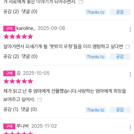
가 서로에게 좋은 이야기가 되어주면서.
려본다. 지금 여기에서 내가 쓴 이야기가 나보다 먼저 멀리 가 있다는
공감 (
2
)
댓글 (0)
사실이 마음에 든다. 그곳으로 가보고 싶다.”- 본문 중에서
karoline_
2025-09-08
메뉴
살아가면서 되새기게 될 ‘뜻밖의 우정‘들을 미리 염탐하고 싶다면
공감 (
2
)
댓글 (0)
김
2025-10-05
메뉴
제가 읽고 난 후 엄마에게 선물했습니다.사랑하는 엄마에게 희망을
보여주고 싶어서.
공감 (
1
)
댓글 (0)
루나박
2025-11-02
메뉴