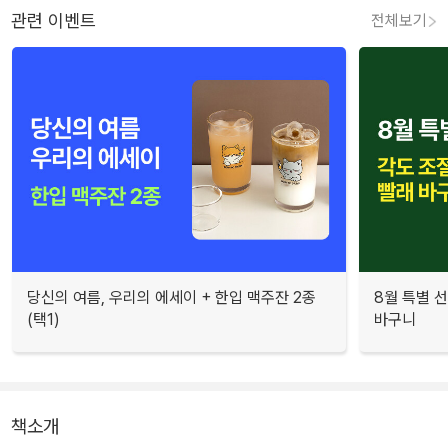
관련 이벤트
전체보기
당신의 여름, 우리의 에세이 + 한입 맥주잔 2종
8월 특별 선
(택1)
바구니
책소개