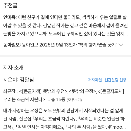
추천글
안미옥:
이런 친구가 곁에 있다면 울더라도, 씩씩하게 우는 얼굴로 살
아갈 수 있을 것 같다. 김달님 작가는 깊고 깊은 마음에서 길어 올려진
눈빛을 가지고 있으니까. 모두에겐 구체적인 삶이 있다는 것을 잊지
않는 사람이며, 그것을 기억하려는 사람이니까. 김달님 작가의 시선
동아일보:
동아일보 2025년 9월 13일자 '책의 향기/밑줄 긋기'
이 가닿은 곳에는 어둠이 어둠으로만 있지 않다. 빛으로 착각하게 만
들지도 않는다. 다만 어둠이 무수히 축적된 시간이 쌓여서 만들어진
것이고, 그만큼 다채로운 색과 질감을 가지고 있음을 안다. 작가가 본
저자 소개
노년의 삶은 단색이 아니다. “자신의 삶을 끝까지 돌보며 살아낸” 시
지은이:
김달님
저자파일
신간알림 신청
간이며, 수많은 변화 속에서도‘나’로 최대치로 살아보는 시간이다. 이
책은 ‘노년’이라는 시간을 우리의 과거 현재 미래에 나란히 겹쳐두게
최근작 :
<[큰글자책] 뜻밖의 우정>
,
<뜻밖의 우정>
,
<[큰글자도서]
한다. 우리가 함께 살아가는 존재임을 알게 한다. 그러므로 《뜻밖의
우리는 조금씩 자란다>
… 총 15종
(모두보기)
우정》은 연하고 단단한 사랑의 기록이다.
내가 사랑하는 우정은 모두 뜻밖의 만남에서 시작되었다는 걸 알게
된 사람. 산문집 『우리는 조금씩 자란다』, 『우리는 비슷한 얼굴을 하
고서』, 『작별 인사는 아직이에요』, 『나의 두 사람』을 썼다. @moonli