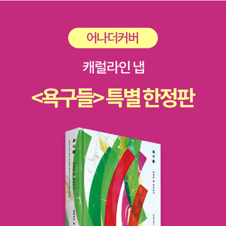
으로 노년을 지내는 어르신들을 만났다. 그 시기를 사는 모습이 다들
재’에서 읽었는데, 밀리에서 읽기를 잘했다는 생각이 들었다. 온통 밑
런데 그 부자 친구가 늙고 나니 하루하루가 너무 심심해서, 할 일이 없
비슷할 거로 여겼는데, 비슷하면서도 달라서 읽으면서 많이 놀랐다.
줄이었는데, 종이책으로 읽었으면 이걸 언제다 옮기나...? 한숨 쉬었
어서 죽을 맛이라고 한다. 반면 승기는 바쁘다. 영화도 보러 가야 하고
일흔여섯의 정열 어르신은 래퍼 연습생이 된 것으로 마치 한을 풀어
을 듯. 밀리는 복사해서 옮겨두면 좋아요... 어떻게 인간을 측정하는
책도 읽어야 하고 하루하루가 알차다. “여전히 읽을 책이 많이 남았다
낸 것처럼 좋아했다. 순자 어르신은 중년에 시작해서 예순여섯 살에
가? 존경심으로? 아니면 헌정하는 마음으로? 아니면 절대적 정확성
는 게 사는 기쁨”(p.57)이라 말하는 승기 할아버지의 그 심정을, 삶
검도 6단의 고수가 되었다. 영화와 책으로 일상을 꽉 채우는 승기 어
으로? 숫자에 대한 무조건적 충성심으로? 숫자를 모독하는 자에게
을, 나는 안다. 나 또한 일흔쯤에는 그렇게 말하지 않을까. 아직도 읽
르신은 내가 닮고 싶은 모습이기도 하다. 홍자와 옥순 어르신은 같이
고통이 있으리니, 그는 객관성을 어긴 것이다. 그런데 이 측정을 통해
을 책이, 들을 음반이, 영화가 내 앞에 이렇게 쌓였는데 하루가 너무
노인 돌봄 일하면서 마치 여고생 단짝이 된 것 같았다. 트로트 아이돌
알게 되는 건 무엇인가? 이 수치들은 무엇을 밝히는가? 인종의 영혼
짧구나. 인생이 너무 휙휙 지나가는구나 한탄하지 않을까.그럼에도
의 활발한 활동을 지켜보면서 삶의 활력을 찾은 선자 어르신의 바람
을? 인간의 거죽이 인간의 영혼과 연결돼 있다고, 아니, 아니다, 단순
나 역시 지금의 나이에도 전 재산이랄 것이 가득 쌓여있는 책과 음반
이 계속 이루어졌으면 좋겠다.작가가 만난 많은 노년의 삶이 내가 아
히 연결된 정도가 아니라 아예 거죽이 그 인간의 영혼을 직접 지시하
뿐인데 앞으로라고 얼마나 달라질까 싶어 내 인생이 실패한 것은 아
는 모습에서 조금은 벗어나 있었다. 아니, ‘모습’이 아니라 그 ‘마음’을
는 것이다. 이 테제를 요약하면, 우리는 피부와 눈의 형태와 입술의 두
닌가, 회의감에 울적해질 때가 있다. 그렇다고 내 성정상 앞으로도 크
듣는 게 낯설었다고 해야겠다. 아마 누구나 갖는 일상을 바라보는 마
께 및 너비와 콧구멍의 형태로부터 영혼의 사본을 보는 것이다. 귀스
게 달라질 것 같지는 않다. 좋아하는 일이지만 박봉의 대명사와도 같
음이었을 텐데, 노인이라고 그 마음이 다를 거라는 선입견을 품고 있
타브 르봉이 19세기 말에 주장했듯이, 모든 영혼은 정신의 지형을 갖
은 이 직업을 은퇴할 때까지는 할 것 같고, 그 이후에는 책을 읽고 음
었나 보다. 생각보다 유쾌하게, 축 처지지 않고 살아가는 모습이 즐거
고 있는데 이는 정확히 그의 해부학적 지형과 똑같이 확정되어 있다.
악을 듣고 영화를 보면서 나날을 보내지 않을까. 집사2는 은퇴하면,
웠다. 우리 대부분, 각자의 일상을 그렇게 살아가고자 애쓰고 있지 않
-<어느 아이 이야기>, 지은이 | 김안나 - 밀리의 서재 존 밴빌, <오래
아니 지금이라도 너만의 출판사를 차려서 만들고 싶은 책을 세상에
나? 어쩔 수 없이 현실을 받아들이며 지내기도 하지만, 누구나 가슴
된 빛>내겐 2025년 ‘올해의 문학’이다. 인간이 소설을 왜 읽는가 생
내놓으라고 북돋는데 그것도 의미는 있겠지만 나는 그냥 원 없이 읽
에 품고 있는 오래된 바람 하나 이뤄가면서 만족하는 삶. 시대가 그래
각해 보면 ‘이야기’때문일 수도 있지만 반드시 ‘이야기’ 때문만은 아니
는 게 좋다. 이렇게 말하면 그런 내 삶도 존중해준다. 한 15년 후면 고