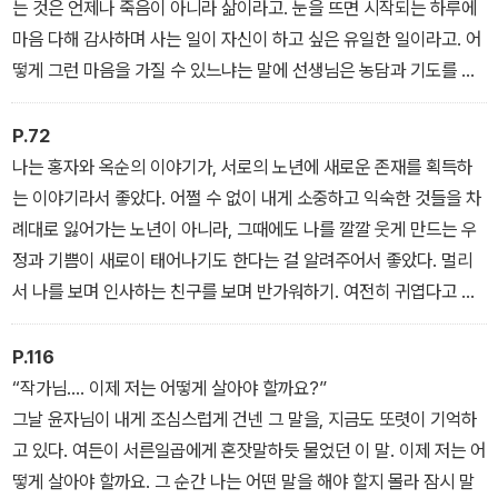
는 것은 언제나 죽음이 아니라 삶이라고. 눈을 뜨면 시작되는 하루에
마음 다해 감사하며 사는 일이 자신이 하고 싶은 유일한 일이라고. 어
떻게 그런 마음을 가질 수 있느냐는 말에 선생님은 농담과 기도를 함
께 알려주었다. 진실처럼 들리던 농담은 이것.
“늙으면 돼. 늙으면 삶이 아까워지거든.”
P.72
- <하나의 우정이 알려준 것> 중에서
나는 홍자와 옥순의 이야기가, 서로의 노년에 새로운 존재를 획득하
는 이야기라서 좋았다. 어쩔 수 없이 내게 소중하고 익숙한 것들을 차
례대로 잃어가는 노년이 아니라, 그때에도 나를 깔깔 웃게 만드는 우
정과 기쁨이 새로이 태어나기도 한다는 걸 알려주어서 좋았다. 멀리
서 나를 보며 인사하는 친구를 보며 반가워하기. 여전히 귀엽다고 생
각하며 하얗게 세기 시작한 머리를 쓰다듬기. 틈틈이 눈을 맞추며 둘
만 아는 어떤 작당을 함께 모의하기. 겨우 밥솥이 똑같다는 이유로 한
P.116
바탕 소리 내서 웃기. 아무도 보지 않는 친구의 신발 뒤축을 눈여겨보
“작가님…. 이제 저는 어떻게 살아야 할까요?”
기. 나는 지금껏 여러 번 그려본 적 있는 노년의 시간이 희붐하게 밝아
그날 윤자님이 내게 조심스럽게 건넨 그 말을, 지금도 또렷이 기억하
오는 것을 느꼈다. 그 환함을 언제나 내 곁에 두고 싶었다.
고 있다. 여든이 서른일곱에게 혼잣말하듯 물었던 이 말. 이제 저는 어
- <히야와 자네> 중에서
떻게 살아야 할까요. 그 순간 나는 어떤 말을 해야 할지 몰라 잠시 말