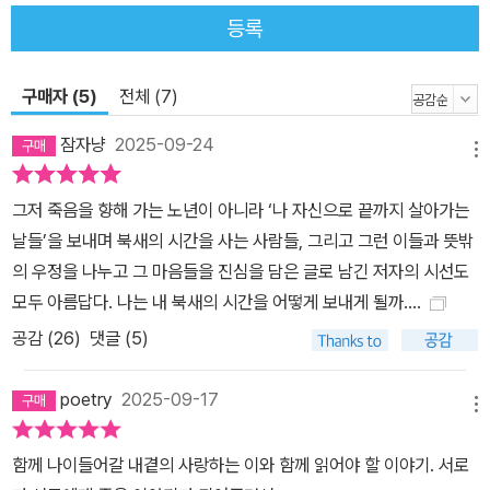
어 다채로운 색으로 모두 다른 질감으로 선명히 드러난다. “내 곁에
등록
이렇게나 많은 노년이 존재한다는 것, 그들이 저마다 다른 모습으로
살아가고 있다는 사실은 매번 나를 놀라게 했다. 그래서 더 많은 노년
구매자 (5)
전체 (7)
을 만나 더 다양한 이야기를 담아내고 싶었다. 그러지 못한 것 같아 여
전히 아쉬움이 남지만, 어느 순간 이런 생각에 닿게 되었다. 책에 담지
잠자냥
2025-09-24
메뉴
못한 이야기가 훨씬 더 많다는 건, 어쩌면 너무도 당연한 일이 아닐까.
그리고 그 사실이 오히려 희망이 될 수도 있지 않을까. 아직 만나고 싶
그저 죽음을 향해 가는 노년이 아니라 ‘나 자신으로 끝까지 살아가는
은 삶이 있고, 듣고 싶은 이야기가 남아 있다는 뜻이니까.”-본문 중에
날들’을 보내며 북새의 시간을 사는 사람들, 그리고 그런 이들과 뜻밖
서 《뜻밖의 우정》은 노년 세대를 납작하게 이해하고, 편협하게 미워
의 우정을 나누고 그 마음들을 진심을 담은 글로 남긴 저자의 시선도
하고, 어렴풋이 사랑하는 우리에게 띄우는 김달님의 편지이자, 언젠
모두 아름답다. 나는 내 북새의 시간을 어떻게 보내게 될까....
가 그곳에서 우리가 만난다면 반갑게 마주하자고 그때에도 서로가 무
공감 (
26
)
댓글 (5)
엇을 가장 잘하는지를 궁금해하자고 건네는, 먼저 도착한 우정이다.
“‘노년’이라는 시간을 우리의 과거 현재 미래에 나란히 겹쳐두게” 하
poetry
2025-09-17
는 이 책을 읽고 나면 우리가 함께 살아가는 세계에 대한 사랑이 더욱
메뉴
견고해질 것이다. “약속 장소에 먼저 도착해 이곳으로 오기로 한 친구
함께 나이들어갈 내곁의 사랑하는 이와 함께 읽어야 할 이야기. 서로
를 기다리는 마음으로, 한 걸음씩 분명하게 오고 있을 나의 노년을 그