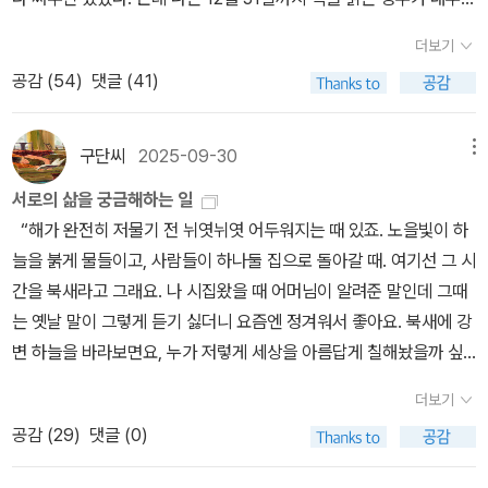
이고(아니 뭐 매해 그렇습니다), 그중에서도 왠지 베스트가 나올 것
할머니들의 사연도 유쾌하기는 마찬가지이다. 경북 칠곡군 할머니들
더보기
같아서 이 페이퍼를 연말에 올리지는 않았다.아무튼, 예전에도 그랬
이 결성한 래퍼 그룹 ‘수니와 칠공주’에서 새 멤버를 뽑는단다. ‘수니
공감 (
54
)
댓글 (41)
지만 한해가 가고 새해가 온다는 것, 딱히 체감 되지는 않는다. 시간은
와 칠공주’의 평균 나이는 85세. 새 멤버를 뽑는 이유는 기존 래퍼의
이어지고 있으니까. 돌아보니 2025년은 딱히 좋았던 해 같지는 않
노환으로 인한 죽음 때문이다.... 오디션은 자기소개에 이어 한글 실력
다. 커다란 상실이 있었던 해. 2025년 시작할 때만 하더라도 내가 둘
을 검증하는 받아쓰기, 랩 따라 하기, 글짓기, 가창력과 춤 실력을 보
구단씨
2025-09-30
메뉴
째 고양이를 잃으리라고는 생각지도 못했지... 그런데 녀석은 어느 날
는 애창곡 부르기와 막춤 추기 등으로 진행된다. 새 멤버가 되기 위해
서로의 삶을 궁금해하는 일
갑자기 떠나버렸고, 녀석의 빈자리를 채우려고 두 녀석이나 새로 데
고군분투하는 강정열 할머니는 과연 래퍼가 될 수 있을까?그렇게 즐
“해가 완전히 저물기 전 뉘엿뉘엿 어두워지는 때 있죠. 노을빛이 하
리고 왔고....(쿨럭) 그렇게 인생은 흐른다. 2025년에는 191권을 읽
겁게 읽어나가다가 세 번째로 소개된 ‘승기’의 사연에서 아, 내 노년의
늘을 붉게 물들이고, 사람들이 하나둘 집으로 돌아갈 때. 여기선 그 시
었다. 11월에 가장 많이 읽었는데, 북적북적앱 11월에는 캐릭터가 삼
삶이 이렇지 않을까 하고 깊이 공감하게 된다. 그는 대단한 독서가이
간을 북새라고 그래요. 나 시집왔을 때 어머님이 알려준 말인데 그때
겹살이 되기도 하고(우아! 놀라워라), 와인병이 되기도 하더라. 매달
자 영화광이다. 승기 할아버지는 저자와 가장 깊은 우정을 나누는 사
는 옛날 말이 그렇게 듣기 싫더니 요즘엔 정겨워서 좋아요. 북새에 강
늘 식빵이 정도에서 멈췄는데 삼겹살/와인병 되니까 신기해서 캡쳐도
람이기도 한데, 아마도 그 수많은 책과 영화를 바탕으로 한 이야기들
변 하늘을 바라보면요, 누가 저렇게 세상을 아름답게 칠해놨을까 싶
했었다능 ㅋㅋㅋㅋㅋㅋ2025년 하반기에 좋았던 책들....(되도록 20
이 공감과 소통의 활로를 열어주기 때문이 아닐까 싶다. 그는 최근에
어요.”(뜻밖의 우정, 69페이지)우리가 걷는 모든 시간이 죽음을 향해
25년에 출간된 책에서 골라보려고 애썼다) 상반기 리스트를 보고 싶
인상 깊게 본 영화로 빔 벤더스의 <퍼펙트 데이즈>와 <룸 넥스트 도
더보기
가고 있다. 갑작스러운 사고나 급성으로 찾아온 질병이 아니라면, 우
은 분은 클릭.문학2024년에 이어 여전히 소설을 많이 읽지 못했다.
어>, <존 오브 인터레스트>를 꼽는다. 이 작품들은 나 또한 인상 깊
공감 (
29
)
댓글 (0)
리는 모두 노년의 시간을 거치며 죽음과 가까워진다. 태어나서 죽는
읽어도 크게 감흥이 남은 작품이 많지 않았는데 그래도 그중에서 골
게 보았던 터라 더 반가운 마음이 든다. <퍼펙트 데이즈>는 좀 더 남
순간까지, 그 사이에 무슨 일을 만나는 게 아니면 시간의 흐름에 맡겨
라보자면. 김안나, <어느 아이 이야기>별 기대 없이 읽다가 막판에
다른데, 아마 ‘승기’ 할아버지도 이 영화의 주인공 ‘히라야마’에게 깊