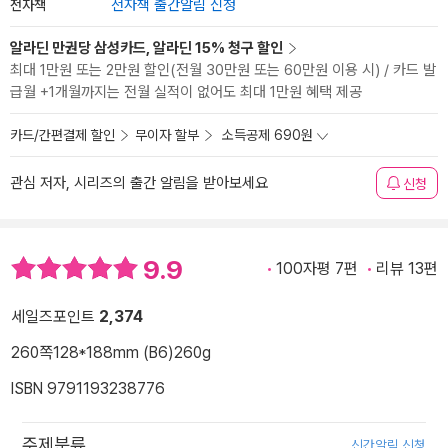
전자책
전자책 출간알림 신청
알라딘 만권당 삼성카드, 알라딘 15% 청구 할인
최대 1만원 또는 2만원 할인(전월 30만원 또는 60만원 이용 시) / 카드 발
급월 +1개월까지는 전월 실적이 없어도 최대 1만원 혜택 제공
카드/간편결제 할인
무이자 할부
소득공제 690원
관심 저자, 시리즈의 출간 알림을 받아보세요
신청
9.9
100자평 7편
리뷰 13편
세일즈포인트
2,374
260쪽
128*188mm (B6)
260g
ISBN 9791193238776
주제분류
신간알림 신청