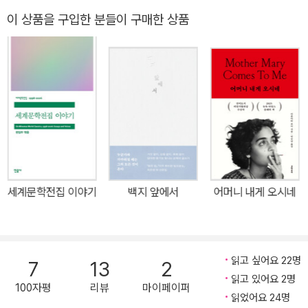
자란 작가 김달님이 가장 가까이에 있던 이들이자 가장 이해하고 싶
이 상품을 구입한 분들이 구매한 상품
던 존재에 대한 사랑으로 시작한 본격 ‘노년 탐구’ 에세이. 몇 해 전,
작가는 북토크를 마친 뒤 안부를 나누던 편집자에게 ‘노인’에 대한 이
야기를 써보는 건 어떻냐는 제안을 받는다. 평소 고민이 많고 신중한
성격의 그라면 대답을 미뤘어야 하지만, 어쩐 일인지 그 자리에서 바
로 써보고 싶다고 대답한다. 《뜻밖의 우정》은 그렇게 불현듯 시작되
었다. 이후 할머니 할아버지를 떠나보내고, 작가는 마치 두 사람을 바
라보듯 자신과 함께 살아가는 여러 노년에게 씩씩하게 말을 건넨다.
당신을 알고 싶다고. 나는 당신의 이야기가 듣고 싶다고. 그 말에 하나
같이 들려줄 만한 이야기가 없다고 손사래를 치면서도 삶의 구석구석
세계문학전집 이야기
백지 앞에서
어머니 내게 오시네
을 보여주던 이들의 이야기는 대부분 ‘뜻밖의’ 방향으로 흘렀지만, 그
때마다 그는 알게 되었다. 이 이야기를 아주 오래전부터 기다려왔다
고. 그 과정에서 작가는 또 하나의 사실을 깨닫는다. 유독 노인들에게
시선이 머물렀던 자신의 마음이, 그들의 이야기 앞에서 속절없이 약
읽고 싶어요 22명
7
13
2
해지고 환해지는 마음이, 자신이 오랜 시간 길러온 고유한 감수성이
읽고 있어요 2명
100자평
리뷰
마이페이퍼
었다는 것을. 여러 매거진에서 일하며 많은 인터뷰를 해왔지만, ‘노
읽었어요 24명