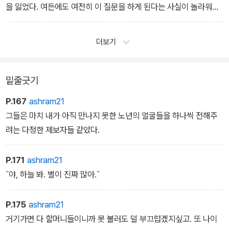
을 잃었다. 여든에도 여전히 이 질문을 하게 된다는 사실이 놀라워서.
짐작만으로는 알 수 없는 여든의 마음이 막막하게 느껴져서. 내게 정
답을 구하는 물음이 아니란 건 알았지만, 그녀에게 힘이 되는 어떤 말
더보기
이라도 전해주고 싶었다. 그러려면 아직 살아보지 않은 시간을 애써
헤아려보는 마음이 필요했다. 40년 후, 여든이 된 나라면 어떤 말을
가장 듣고 싶을까.
밑줄긋기
- <어떻게 살아야 할까요> 중에서
P.167
ashram21
그들은 마치 내가 아직 만나지 못한 노년의 얼굴들을 하나씩 전해주
려는 다정한 제보자들 같았다.
P.171
ashram21
˝야, 하늘 봐. 별이 진짜 많아.˝
P.175
ashram21
거기가면 다 할머니들이니까 못 불러도 덜 부끄럽겠지싶고. 또 나이