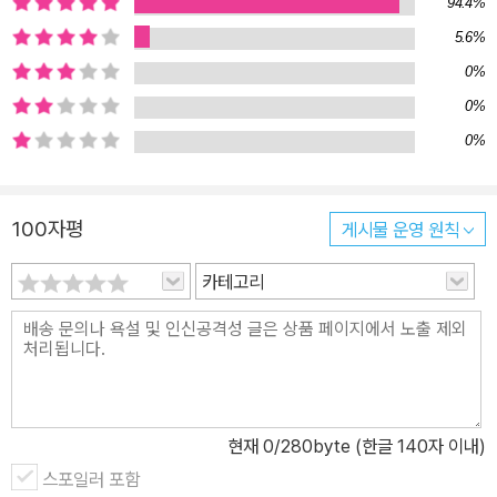
94.4%
르다고 해도 일단 먹을 것부터 쥐여주던, “월요일은 원래 웃고, 화요
5.6%
일엔 화창하게 웃고…”와 같은 문자를 보내주는 ‘뜻밖의 우정’에 관한
0%
이야기다. 예순일곱 살에 검도 6단을 취득한 순자, 일흔여섯에 비로
소 래퍼 연습생이 된 정열, 작가의 할아버지와 갑장이면서 작가와 가
0%
장 뜨거운 우정을 나눈 승기, 어떻게 지나가는지 모를 만큼 은퇴 이후
0%
의 하루하루가 더 좋다는 우경, 어떻게 살아야 하냐는 질문에 언제나
삶으로 대답해주던 윤자, 일흔이 넘어 만나 희한하게 미운 마음 하나
100자평
게시물 운영 원칙
들지 않는 짝꿍이 된 홍자와 옥순, 최애의 건강을 자신의 건강보다 더
바라는 선자, 자기답게 살기를 끝까지 놓지 않았던 작가의 할아버지
카테고리
홍무…. 작가는 누구에게나 하나하나, 저마다의 모습으로 구체적인 삶
이 존재한다는 당연한 사실을 부지런히 알려준다. 또한 우리 모두가
그러하듯, 삶에는 슬픔 못지않은 분명한 기쁨이 존재한다는 것, 소중
한 것들을 떠나보내는 날들 속에도 나를 살게 하는 무언가가 새롭게
다가오기도 한다는 것, 끝까지 나의 삶을 돌보며 나답게 살아갈 수 있
현재
0
/280byte (한글 140자 이내)
다는 사실을 그들의 삶으로써 생생하게 보여준다. 모름과 모를 수 없
음으로 시작되었던 노년이라는 세계의 여정은, 그들과의 우정에 기대
스포일러 포함