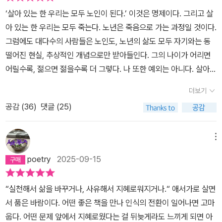
‘살아 있는 한 우리는 모두 노인이 된다.’ 이것은 명제이다. 그리고 살
아 있는 한 우리는 모두 죽는다. 노년은 죽음으로 가는 과정일 것이다.
그럼에도 대다수의 사람들은 노인도, 노년의 삶도 모두 자기와는 동
떨어진 현실, 추상적인 개념으로만 받아들인다. 그의 나이가 어리면
어릴수록, 젊으면 젊을수록 더 그렇다. 나 또한 예외는 아니다. 살아온
나날을 헤아려 보면 어느새 이만큼이나 나이를 먹었나 싶은 그런 시
더보기
기에 접어들었지만 그럼에도 노년의 삶은 아직 좀 먼 이야기처럼 다
공감 (
36
)
댓글 (25)
가온다. 그래서일까, 평소라면, 아니 지금의 나이보다 열 살만 더 어렸
다면 노년의 삶을 다룬 책에는 눈길조차 주지 않았을 것이다.그런데
어쩌다가 <뜻밖의 우정>이라는, 삼십대 후반의 젊은이와 노인들의
메뉴
우정의 기록을 담은 책을 읽게 된 것일까. 나이 든다는 것은 이런저런
poetry
2025-09-15
것들을 잃어가는 과정이라는 생각이 들어서였으리라. 상실을 경험하
기. 그것도 거듭되는 상실을 겪는 것이라는 생각이 들어서였으리라.
“실천해서 삶을 바꾸거나, 사유해서 지혜로워지거나.“ 애서가로 살면
그런 생각이 요즘 더 강하게 들었던 까닭은 최근에 내 둘째 고양이의
서 품은 바람이다. 어떤 좋은 책을 만나 인식의 전환이 일어나면 고마
죽음을 마주했기 때문일 것이다. 그러고 보면 늙음은 사람의 생에서
웁다. 어떤 문제 앞에서 지혜로웠다는 걸 뒤늦게라도 느끼게 되면 아
만 나타나는 현상은 아니다. 여러 마리 고양이를 키우고 있지만 열 살