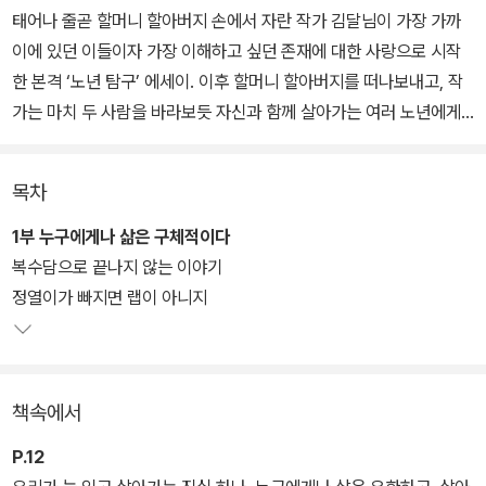
태어나 줄곧 할머니 할아버지 손에서 자란 작가 김달님이 가장 가까
이에 있던 이들이자 가장 이해하고 싶던 존재에 대한 사랑으로 시작
한 본격 ‘노년 탐구’ 에세이. 이후 할머니 할아버지를 떠나보내고, 작
가는 마치 두 사람을 바라보듯 자신과 함께 살아가는 여러 노년에게
씩씩하게 말을 건넨다. 당신을 알고 싶다고. 나는 당신의 이야기가 듣
고 싶다고. 그 말에 하나같이 들려줄 만한 이야기가 없다고 손사래를
목차
치면서도 삶의 구석구석을 보여주던 이들의 이야기는 대부분 ‘뜻밖
의’ 방향으로 흘렀지만, 그때마다 그는 알게 되었다. 이 이야기를 아주
1부 누구에게나 삶은 구체적이다
오래전부터 기다려왔다고.
복수담으로 끝나지 않는 이야기
정열이가 빠지면 랩이 아니지
《뜻밖의 우정》은 노년 세대를 납작하게 이해하고, 편협하게 미워하
고, 어렴풋이 사랑하는 우리에게 띄우는 김달님의 편지이다. “‘노
년’이라는 시간을 우리의 과거 현재 미래에 나란히 겹쳐두게” 하는 이
책속에서
책을 읽고 나면 우리가 함께 살아가는 세계에 대한 사랑이 더욱 견고
해질 것이다.
P.12