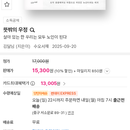
소득공제
뜻밖의 우정
살아 있는 한 우리는 모두 노인이 된다
김달님
(지은이)
수오서재
2025-09-20
정가
17,000원
15,300
판매가
원
(10% 할인) +
마일리지 850원
13,005
카드최대혜택가
원
수령예상일
양탄자배송
썬데이 EXPRESS
오늘(일) 22시까지 주문하면 내일(월) 아침 7시
출근전
배송
(중구 서소문로 89-31 )
변경
배송료
무료