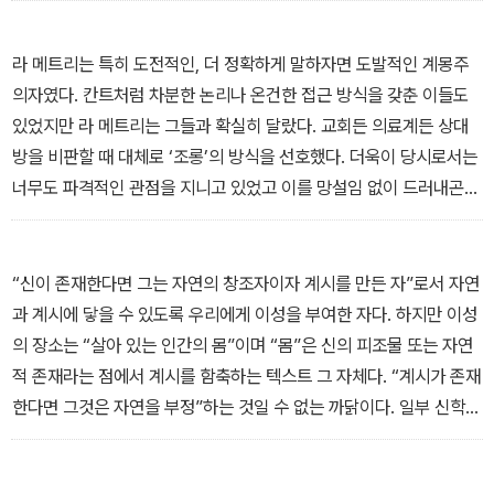
는 논의·쟁점 또한 이 주제들과 분리될 수 없다. 따라서 라 메트리에
대한 재조망은 지나간 철학자에 대한 심도 있는 연구 그 이상의 의미
라 메트리는 특히 도전적인, 더 정확하게 말하자면 도발적인 계몽주
를 띨 수 있다. 라 메트리의 사유가 현대 이론의 문제의식과 그 속에
의자였다. 칸트처럼 차분한 논리나 온건한 접근 방식을 갖춘 이들도
포함된 질문에 대해 놀랄 만한 해답까지는 아니더라도 적잖은 영감과
있었지만 라 메트리는 그들과 확실히 달랐다. 교회든 의료계든 상대
실마리를 품고 있는 까닭이다.
방을 비판할 때 대체로 ‘조롱’의 방식을 선호했다. 더욱이 당시로서는
너무도 파격적인 관점을 지니고 있었고 이를 망설임 없이 드러내곤
_“라 메트리의 도전” 중에서
했다. 레이던에 머물 때 발표한 ≪인간-기계≫는 라 메트리의 관점이
지닌 파격성을 고스란히 드러내는 그의 대표작이다. 라 메트리는 늘
급진적인 생각을 풍자와 희화화의 방식으로 거침없이 공개했다. 결국
“신이 존재한다면 그는 자연의 창조자이자 계시를 만든 자”로서 자연
라 메트리의 사유는 내용과 형식 모두 강한 반감을 불러일으킬 수밖
과 계시에 닿을 수 있도록 우리에게 이성을 부여한 자다. 하지만 이성
에 없었다. 그래서 라 메트리는 교회를 비롯한 보수적 집단에 공격당
의 장소는 “살아 있는 인간의 몸”이며 “몸”은 신의 피조물 또는 자연
했을 뿐 아니라 ‘계몽’이란 기치를 공유한 지성들에게도 비판과 지탄
적 존재라는 점에서 계시를 함축하는 텍스트 그 자체다. “계시가 존재
의 대상이 되었다.
한다면 그것은 자연을 부정”하는 것일 수 없는 까닭이다. 일부 신학자
는 유물론자들이 고귀한 “우리의 영혼을 진흙 덩어리에 불과한 것으
_“03 계몽주의” 중에서
로 격하”한다고 비난하지만, 라 메트리는 인간의 “비천한 기원”이 인