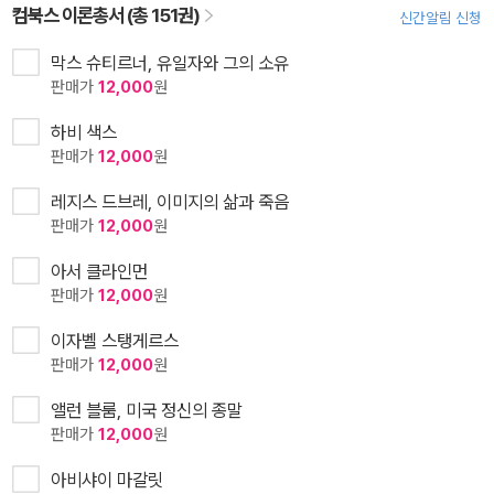
컴북스 이론총서 (총 151권)
신간알림 신청
막스 슈티르너, 유일자와 그의 소유
판매가
12,000
원
하비 색스
판매가
12,000
원
레지스 드브레, 이미지의 삶과 죽음
판매가
12,000
원
아서 클라인먼
판매가
12,000
원
이자벨 스탱게르스
판매가
12,000
원
앨런 블룸, 미국 정신의 종말
판매가
12,000
원
아비샤이 마갈릿