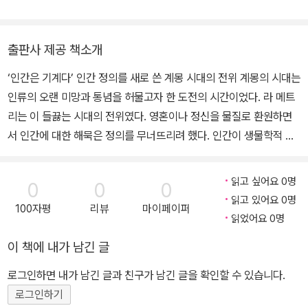
국철학사상연구회 회원으로, 마르크스·유물론과 함께 20세기 초 한
국 철학·사상을 연구하는 데 힘을 쏟고 있다. 공저로는 ≪메타버스-확
산의 예감≫(2022), ≪길 위의 우리 철학≫(2018), ≪처음 읽는 한
출판사 제공 책소개
국 현대철학≫(2015) 등이 있으며, “인간의 거울, ‘로봇’: 기술지배시
‘인간은 기계다’ 인간 정의를 새로 쓴 계몽 시대의 전위 계몽의 시대는
대의 독법과 교양교육”(2024), “‘유일자’의 철학과 사적 유물론의
인류의 오랜 미망과 통념을 허물고자 한 도전의 시간이었다. 라 메트
마주침: 『독일 이데올로기』 3장 ‘성 막스’에 나타난 맑스의 슈티르너
리는 이 들끓는 시대의 전위였다. 영혼이나 정신을 물질로 환원하면
비판”(2023), “라 메트리의 유물론, 그리고 그 너머: 「인간기계론」을
서 인간에 대한 해묵은 정의를 무너뜨리려 했다. 인간이 생물학적 기
중심으로”(2021), “한국 현대 사상사의 재조망과 ‘모더니티’: 20세
계라는 파격적 선언으로 몸과 마음, 인간과 비인간 사이 위계를 뒤흔
기 전반 유학사 저술을 중심으로”(2021) 등 다수의 논문을 발표했다.
드는 사유의 장을 열었다. 그러나 라 메트리의 사상은 지성사적·역사
읽고 싶어요 0명
0
0
0
적 맥락을 유실한 채 ‘기계적 유물론’이라는 이름에 갇혀 오랫동안 빛
읽고 있어요 0명
100자평
리뷰
마이페이퍼
을 보지 못했다. 인간의 자기 정의가 전복되는 지금, 라 메트리라는 창
읽었어요 0명
을 통해 현재를 들여다볼 때다. 이 책은 라 메트리의 도전적이고 선구
이 책에 내가 남긴 글
적인 사상을 열 가지 키워드로 해설한다. 전반부에서는 주로 라 메트
리의 삶과 사유를 지성사적·역사적 맥락과 함께 소개한다. 종교계와
로그인하면 내가 남긴 글과 친구가 남긴 글을 확인할 수 있습니다.
의료계에 대한 라 메트리의 통렬한 비판, 그 결과 마주한 혹독한 시련,
로그인하기