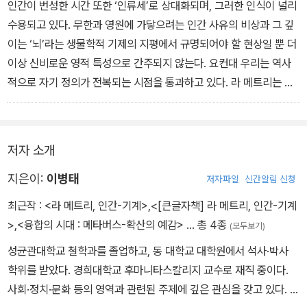
간과 그 영혼의 숭고함과 아름다움을 손상하지는 않는다고 본다. 오
인간이 번성한 시간 또한 ‘인류세’로 상대화되며, 그러한 인식이 널리
히려 가장 직접적이고 명료한 대상 그리고 그에 관한 진리와 양립할
수용되고 있다. 무한과 영원에 가닿으려는 인간 사유의 비상과 그 깊
수 없는 신앙은 라 메트리가 보기에 진정한 신앙이 아니었다.
이는 ‘뇌’라는 생물학적 기제의 지평에서 규명되어야 할 현상일 뿐 더
이상 신비로운 영적 특성으로 간주되지 않는다. 요컨대 우리는 역사
_“05 인간-기계” 중에서
적으로 자기 정의가 전복되는 시점을 통과하고 있다. 라 메트리는 거
의 3세기 전에 이러한 전복을 시도한 이다. 라 메트리의 파격적인 입
론이 그의 시대에 하나의 ‘사건’이었다면, 지금은 ‘창’이다. ‘라 메트
리’라는 창은 낡은 듯하지만, 이는 우리의 현재를 직시하기에 충분히
저자 소개
투명하다.
지은이:
이병태
저자파일
신간알림 신청
_“10 21세기의 라 메트리” 중에서
최근작 :
<라 메트리, 인간-기계>
,
<[큰글자책] 라 메트리, 인간-기계
>
,
<융합의 시대 : 메타버스-확산의 예감>
… 총 4종
(모두보기)
성균관대학교 철학과를 졸업하고, 동 대학교 대학원에서 석사·박사
학위를 받았다. 경희대학교 후마니타스칼리지 교수로 재직 중이다.
사회·정치·문화 등의 영역과 관련된 주제에 깊은 관심을 갖고 있다. 한