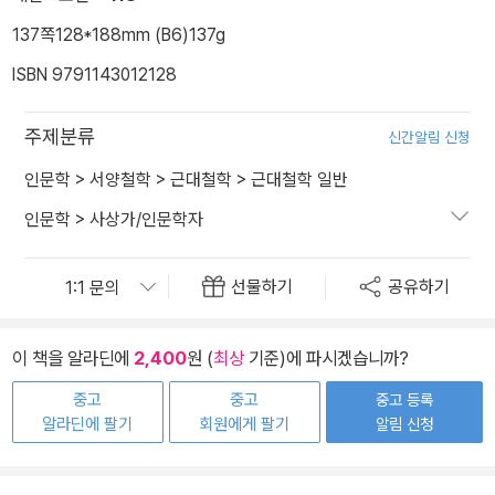
137쪽
128*188mm (B6)
137g
ISBN 9791143012128
주제분류
신간알림 신청
인문학
>
서양철학
>
근대철학
>
근대철학 일반
인문학
>
사상가/인문학자
선물하기
공유하기
이 책을 알라딘에
2,400
원 (
최상
기준)에 파시겠습니까?
중고
중고
중고 등록
알라딘에 팔기
회원에게 팔기
알림 신청