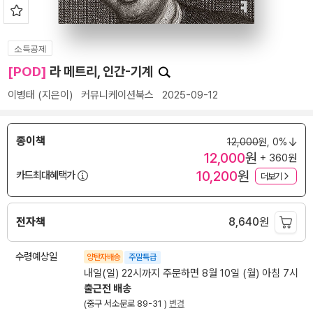
소득공제
[POD]
라 메트리, 인간-기계
이병태
(지은이)
커뮤니케이션북스
2025-09-12
종이책
12,000
원,
0%
12,000
원
+ 360원
10,200
원
카드최대혜택가
더보기
전자책
8,640
원
수령예상일
양탄자배송
주말특급
내일(일) 22시까지 주문하면 8월 10일 (월) 아침 7시
출근전 배송
(중구 서소문로 89-31 )
변경