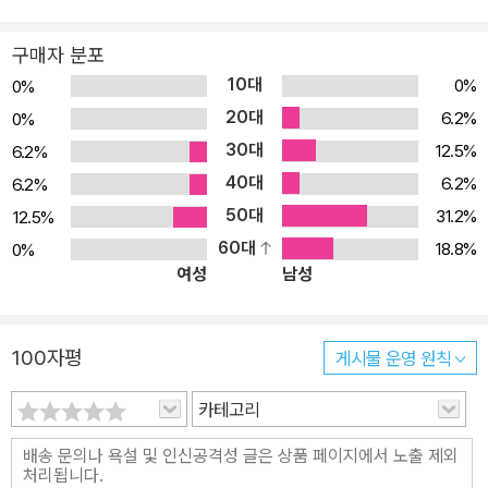
계몽군주 프리드리히 대왕의 비호 등을 생생하게 따라갈 수 있다. 후
반부에서는 주저 ≪인간-기계≫를 중심으로 라 메트리의 입론과 논지
구매자 분포
를 해설, 평가한다. 라 메트리가 당대 과학·철학과 주고받은 영향, 인
10대
0%
0%
간다움과 도덕에 관한 라 메트리의 생각을 상세히 살필 수 있다. 현대
20대
6.2%
0%
유물론과 뇌과학에 앞서 인간의 중심성을 해체한 라 메트리에게서 사
30대
12.5%
6.2%
상의 해방적 힘을 발견해 보자. 쥘리앵 오프레 드 라 메트리(Julien O
40대
ffray de La Mettrie, 1709∼1751) 18세기 프랑스 출신의 의사이
6.2%
6.2%
자 철학자다. 자연과학의 발전, 계몽주의 등 근대 지성사의 격변기 한
50대
31.2%
12.5%
가운데를 관통하는 삶을 살았다. 당대의 대표적인 유물론자로서 영혼
60대
18.8%
0%
여성
남성
이나 정신을 물질의 지평으로 환원해 인간을 생물학적 기계로 재정의
했다. 혁신적 사유에 기반해 당대의 의료 관행, 종교적 통념 등을 거세
게 비판했다. 이로써 모든 저술이 분서 처분되었을 뿐 아니라 고국을
100자평
게시물 운영 원칙
떠나야 했다. 오랫동안 ‘기계적 유물론’ 등 부정적으로 고착화된 평가
를 받아 왔으나, 뇌과학이 부상하고 통섭적 지성이 요청되는 시대적
카테고리
흐름과 맞물려 20세기 이후 새롭게 재조명되고 있다. ≪인간-기계
(L’Homme Machine)≫(1747)가 가장 널리 알려져 있고, 그 밖에