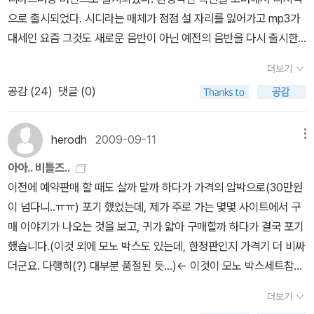
으로 출시되었다. 시디라는 매체가 점점 설 자리를 잃어가고 mp3가
대세인 요즘 그것도 새로운 음반이 아닌 예전의 음반을 다시 출시한
다는 것은 어떤 면에서는 위험부담이 크다고 하지 않을 수 없다.그런
더보기
데 그런 일반적인 우려를 깨고 비틀즈의 음반은 의외로 선전을 하며
공감 (
24
)
댓글 (0)
많은 사람들의 사랑을 받고 있다. 비틀즈 음반을 가지고 있는 나도 혹
해서 몇 장 구입했다. 같은 노래를 담은 시디를 또 구입한다는 것은 그
들을 크게 좋아하지 않는 사람들의 입장에서는 이해하지 못할 행동일
herodh
2009-09-11
메뉴
수도 있다.보드리야르가 현대 사회의 소비행태는 개인의 욕망을 과시
아아.. 비틀즈..
하는 측면이 강하다고 지적을 하고 있지만, 비틀즈 음반을 새로 구입
이전에 예약판매 할 때도 살까 말까 하다가 가격의 압박으로(30만원
하는 소비행태는 그런 물신적인 면으로 접근하기는 힘들지 않을까 한
이 넘다니..ㅠㅠ) 포기 했었는데, 제가 주로 가는 몇몇 사이트에서 구
다.비틀즈를 좋아하는 팬으로서 그리고 음악을 좋아하는입장에서 이
매 이야기가 나오는 것을 보고, 귀가 얇아 구매할까 하다가 결국 포기
는그들의 노래에서 묻어나는 추억을 소비하는 것이 아닌가 한다.특히
했습니다.(이것 외에 모노 박스도 있는데, 한정판인지 가격기 더 비싸
음악이나 영화는 그 작품이 가지는 강한 작품성이나 오락성도중요하
더군요. 다행히(?) 대부분 품절된 듯...)<- 이것이 모노 박스세트참고
지만 그 문화를 같이 소비하고 호흡한 동시대를 추억하는 강한 매개
로, 저 스테레오 박스세트의 각 음반들은 낱개로 판매하고 있습니다.
체가 된다.21세기로 접어든 지금. 음악이나 영화 등에 불어닥치는 복
더보기
총 14개 음반에 16CD입니다. 스테레오 박스세트의 1DVD는 따로
고 열풍은 그와 같은트랜드를 만들어내는작가들이 전부 8,90년대를