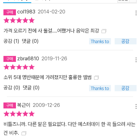
col1983
2014-02-20
메뉴
가격 오르기 전에 사 둘걸....어쨌거나 음악은 최강
공감 (
1
)
댓글 (0)
zbra6810
2019-11-26
메뉴
소위 5대 명반때문에 가려졌지만 훌륭한 앨범
공감 (
0
)
댓글 (0)
복근이
2009-12-26
메뉴
비틀즈니까. 다른 말은 필요없다. 다만 예스터데이 한 곡 들으려 사는
건 비추.