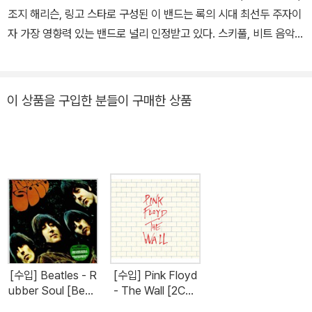
조지 해리슨, 링고 스타로 구성된 이 밴드는 록의 시대 최선두 주자이
자 가장 영향력 있는 밴드로 널리 인정받고 있다. 스키풀, 비트 음악과
1950년대 로큰롤에 뿌리를 둔 비틀즈는 이후 팝 발라드와 인도 음악
에서 사이키델릭과 하드록까지 그 범위를 확장하면서 여러 음악 스타
일을 실험했고, 종종 혁명적인 방식으로 클래식적인 요소와 관습에서
이 상품을 구입한 분들이 구매한 상품
벗어난 녹음 기술을 결합하기도 했다. 1963년 이들의 어마어마한 유
명세는 ‘비틀마니아’로 처음 표출되었으나, 그룹의 음악이 향후 수년
에 걸쳐 주된 작곡가인 존 레넌과 폴 매카트니를 구심점으로 세련되
게 성장하면서, 이들은 1960년대 반문화가 내세운 사상의 결정체적
존재로 간주되었다. 또 비틀즈의 명곡 'yesterday'는 세상에서 가장
훌륭한 팝송으로 선정되기도 했다. 비틀즈는 전 세계에서 6억 장 이
상의 음반 판매고를 올린 것으로 집계되어 역사상 가장 많은 음반을
판 음악인으로 기록되었다. 그 누구도 비틀즈의 영국 1위 음반 개수와
싱글의 판매고를 앞지르지 못했다. 또 미국레코드협회RIAA에 따르
[수입] Beatles - R
[수입] Pink Floyd
면 비틀즈는 1억 7,800만 장의 음반 판매 인증을 받아 미국에서 가장
ubber Soul [Beatl
- The Wall [2CD]
es 2009 리마스터]
[Digipack]
많은 음반을 판매한 아티스트가 되었다. 2008년 빌보드에서 선정한