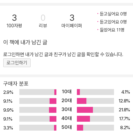
[한정 수입반, 디지
역대 가장 성공한 ‘핫 100’ 아티스트 목록에서 정상을 차지했다. 201
팩]
7년 기준으로 스무 번 빌보드 핫 100 정상에 올라 가장 많이 오른 것
듣고싶어요 0명
3
0
3
듣고있어요 0명
으로 집계되었다. 비틀즈는 로큰롤 명예의 전당에 1988년 헌액되었
100자평
리뷰
마이페이퍼
들었어요 11명
고, 네 명의 멤버 모두 1994년부터 2015년까지 개별적으로 헌액되
었다. 또 『타임』이 선정한 20세기 가장 영향력 있는 인물 100인에 집
이 책에 내가 남긴 글
합적으로 포함되기도 했다.
로그인하면 내가 남긴 글과 친구가 남긴 글을 확인할 수 있습니다.
로그인하기
구매자 분포
10대
4.1%
2.9%
20대
12.8%
9.1%
30대
21.8%
9.9%
40대
17.7%
9.1%
50대
8.2%
3.3%