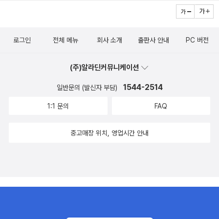
정확하게 사용한다는 것은 그만큼 생각이 명확하고 논리가 정연하다
는 것을 구입할 수 있다.그렇다고 지금세대가 잘못되었다는 것은 아
는 것을 의미한다.말결의 달인! 중앙일보 어문연구소 최성우 부장이
니다. 그저개인적인 넋두리일 뿐이다. 시대는 변한다. 변하지 않는 것
전하는 미세한 말맛 차이. 알쏭달쏭한 우리말의 어감 차이를 이 책을
은 변한다는 사실 자체밖에 없다는 말이 있듯이 모든 것은 변하기 마
로그인
전체 메뉴
회사 소개
출판사 안내
PC 버전
통해 제대로 파헤쳐보자. 오직 미래와 환상을 꿈꾸는, 박성원의 이야
련이다. 하지만 그 변화의정도와 세기가 너무 빠르다는 것이다.요즘
기는 계속된다!사실과 허구의 경계가 무너지는 현상을 고도로 계산된
느리게 살기 운동이라든지 과학의 급속한 발전에 제동을 걸어야 한다
(주)알라딘커뮤니케이션
서사와 이미지들의 배치를 통해 독특한 작품세계를 구축해온 소설가
는 이야기들이 나오고 있다. 우리가 편리하게 사용하고 있는 이기(利
박성원의 네 번째 소설집『도시는 무엇으로 이루어지는가』가 출간되
1544-2514
일반문의 (발신자 부담)
器)의 이면에 드리워진 다른 면을 보지 못하고 있는 것인지도 모른
었다. 저자는 이미 세권의 소설집을 상재해 기발한 발상과 실험정신,
1:1 문의
FAQ
다. 요즘 음악들은 숙성이 되지 않은 느낌이다. 빠르게 변해가는 사회
개성 있고 다양한 캐릭터를 통해 사실과 환상이 뒤엉키는 세계를 형
에 맞추기 위해 4분 아니 1,2 분 사이에 사람들을 사로잡을 수 있는
상화해냈다는 평단의 주목을 받은 바 있다. 그가 4년 만에 펴내는 네
중고매장 위치, 영업시간 안내
강한 임팩트를 주지 못하면 나오자 마자 사장되고 마는 일이 발생한
번째 소설집『도시는 무엇으로 이루어지는가』는 그러한 독특한 소설
다. 그건 앞서 언급한 것처럼 우리 사회가 점점 기계화되어가고 대기
세계를 더 단단히 더 고집스럽게 직조해냈을 뿐만 아니라 철학적 사
업이 만들어내는 새로운 매체를 팔아주는 소비자로 전락하고 또 새로
유와 시간론, 그것에 염세주의적 블랙유머가 절묘하게 아우러져 한층
운 매체가 나오면 거기에 적응하기 위해 몸을 만들어가야 하는 안타
다채롭고 폭넓은 이야기를 우리들에게 선보이고 있다. 이 책의 제목
까운 신세가 되어 버리는 것 같다.그래서 개인적으로는 mp3를 그다
‘시절을 슬퍼하여 꽃도 눈물 흘리고’는 두보의 명시 <춘망(春望)>에
지 선호하지 않는다. 사람들이 들을 수 있는 가청주파수대를 제외한
서 뽑은 것이다. ‘나라는 부서졌는데 산하는 남아 있고, 성 안에 봄이
나머지 사운드는 전부 소거해버리고, 깔끔하고 깨끗한 사운드를 들려