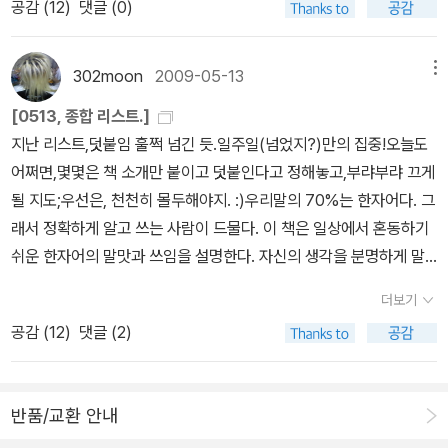
공감 (
12
)
댓글 (0)
판매되지는 않으나안의 내용(다큐라고 하던데)은 각 음반에 포함되
호흡한 사람들이다. 그래서인지 요즘 부쩍 8,90년대의 풍경이 우리
어 있다고 하더군요. 가격 계산을 해보니 23만원 대(박스세트와 거의
들의 눈과 귀를 자극하는 것 같다.그런 점에서 본다면 비틀즈는 그 시
6-7만원 더 쌉니다. 나머지는 박스하고 DVD 가격?)입니다. 혹 좀더
302moon
2009-05-13
메뉴
기가 아님에도 불구하고 아직까지도 연령대를 불문하고 많은 이들의
싸게 사겠다 싶으신 분들은 박스세트 대신 따로 음반을 사는 것도.. 저
사랑을 받고 있다는 것 자체가 특이하다. 그만큼 그들의음악은시대를
[0513, 종합 리스트.]
는 이것도 가격이 너무 커서 고민을...
초월하는 매력적인 측면이 있다.오늘도 아마지구라는 별 어느 곳에서
지난 리스트,덧붙임 훌쩍 넘긴 듯.일주일(넘었지?)만의 집중!오늘도
는 그들의 음악이 흘러나오고 있을 것이다.점점 모든 것이 정보화되
어쩌면,몇몇은 책 소개만 붙이고 덧붙인다고 정해놓고,부랴부랴 끄게
어가고 소프트웨어를 소유한다는 것 자체가 별의미가 없어져 가는 사
될 지도;우선은, 천천히 몰두해야지. :)우리말의 70%는 한자어다. 그
회가 도래하는 것 같다. 제러미 리프킨이 이야기한 것처럼 소유가 종
래서 정확하게 알고 쓰는 사람이 드물다. 이 책은 일상에서 혼동하기
말을 고하는 시대가 오는 것인가. 모든 음악은 컴퓨터를 통해 다운을
쉬운 한자어의 말맛과 쓰임을 설명한다. 자신의 생각을 분명하게 말
받고 음악 파일을 구매한다. 손으로 감지되는 물건이 오고가는 것이
하고 싶은 사람, 풍부한 어휘력을 원하는 사람, 남다른 글쓰기 실력이
더보기
아니다. 점점 우리들의 감각은 무뎌져가고 있다. 큼지막한 레코드 판
필요한 사람을 위한 책이다.적절한 간은 입맛을 돋우고 적확한 낱말
공감 (
12
)
댓글 (2)
을 만지고 닦고 할때 손으로 전해져오는 촉감과 코로 호흡하는 그 냄
은 말맛을 돋운다.글은 말과 다르다. 중언부언해서도 안 되고 모호한
새는 이제 더 이상 공유할 수 없는 추억이 되어가고 있다.누군든지 잊
단어를 써서도 안 된다. 자신의 의사를 분명하게 전달하기 위해서는
혀져가는 것에 대해서는 가치를 크게 두기 마련이다. 지금 세대들은
정확한 단어를 어법에 맞게 써야 한다. 적재적소(適材適所)란 어구
반품/교환 안내
오히려 mp3가 더 편하고 매력적인 것인지도 모른다. 편하고 쉽게 음
에 견준다면 ‘적어적소(適語適所)’라는 말을 쓸 수 있겠다. 단어를
악을 구입할 수 있고 품절이 될리도 없다.돈만 있으면 언제든지 원하