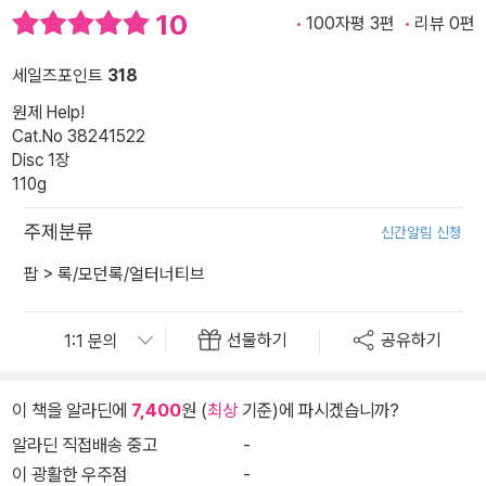
10
100자평 3편
리뷰 0편
세일즈포인트
318
원제 Help!
Cat.No 38241522
Disc 1장
110g
주제분류
신간알림 신청
팝
>
록/모던록/얼터너티브
선물하기
공유하기
이 책을 알라딘에
7,400
원 (
최상
기준)에 파시겠습니까?
알라딘 직접배송 중고
-
이 광활한 우주점
-