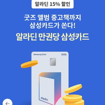
와서 초목이 우거졌네'로 시작되는 이 오언율시는 현종 황제의 태평
주지만 그 이상의 음질은 느낄 수 없다. 물론 시디가 나올때도 마찬가
성대가 안녹산의 난을 계기로 혼돈의 나락으로 굴러떨어지던 시기,
지의 이야기가 있었다. 기술이 발전하면 그런 단점은 조만간 극복될
황제를 찾아 떠나려다 반군에게 붙들려 구금당해 있던 두보가 역시
것이라는 이야기도 있다.하지만 우리는 음악을 소비하는 것이지 기기
반군에게 점령당한 장안성에서 지은 것이다. 위 구절의 바로 다음이
를 소비하는 것은 아니다. 음악을 듣기 위해 이 기기를 장만했다가 또
‘시절을 생각하니 꽃이 눈물을 뿌리고, 헤어짐을 한하니 새가 마음을
다른 기기를 장만해야 하는 일을 반복하다보면 이게 제대로 된 일인
놀래킨다’는 구절이다. 우리 시대 너무나도 특별한 예술가들의 생애
지 의문이 든다. 좀 더 나은 음질, 좀 더 나은 화질을 바라기는 하지만
와 작품을 다루는 예경의 ‘아트 스페셜’ 시리즈 중 《파블로 피카소》,
그게 전부는 아니다. 그 음악이 가지는 나와의 고리만 제대로 연결되
《살바도르 달리》가 새로 출간되었다. 말이 필요 없는 피카소는 ‘청색
어 있다면기술적인 부분은 아무런 문제도 아니다. 예전에는 레코드테
시기’와 ‘장밋빛 시기’를 거쳐, 입체주의 시대를 연 '아비뇽의 아가씨
이프에도 음악을 녹음해서 들으며희열을 느끼곤 했으니 말이다.비틀
들'(1907), 스페인 내전에서 게르니카 민간인들이 학살당한 사건을
즈의 음반이 발매되면서 주절주절 개인적인 불만만 이야기한 것같다.
고발한 '게르니카'(1937) 등 수많은 역작을 남긴 20세기 최고의 거
^^ 여하튼 척박한 음반시장에 상큼한 바람을 불어넣어 준 그들의 음
장이다. 한편 달리는 뛰어난 재능에 더해진, 평범함을 거부하는 기이
반 발매 소식은 오랜 동안 침체되어 온 팝음반 시장이 활성화되기를
한 언행으로 자신의 작품만큼이나 독특한 삶을 살았던 초현실주의 종
기대해본다.생각같아서는 모든 앨범을 구입하고 싶지만 있는 음반을
합예술가다. 예경의 아트 스페셜 시리즈는 예술가들을 심층 취재하는
다시 구입한다는 것도 그렇고 개인적으로 특별히 좋아하는 음반인 H
마음으로 접근하는 한편, 예술가들이 활동했던 시대와 당시 그들의
elp,A Hard ays Night 두 장을 구입했다.개인적으로 영화음악을 좋
삶을 흥미롭게 살펴보고 그들의 작품을 음미할 수 있도록 저술되었
뒤로가
아하고 나머지 음반은 가지고 있기 때문에 무리수를 두지 않았다^^
기