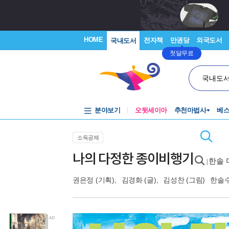
HOME
전자책
만권당
외국도서
국내도서
첫달무료
국내도
분야보기
오뒷세이아
추천마법사
베
소득공제
나의 다정한 종이비행기
한솔 
|
권은정
(기획),
김경화
(글),
김성찬
(그림)
한솔