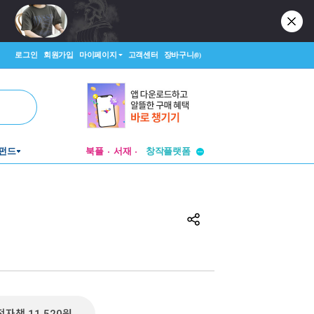
로그인
회원가입
마이페이지
고객센터
장바구니
(0)
투비컨티뉴드
창작플랫폼
펀드
북플
서재
투비컨티뉴드