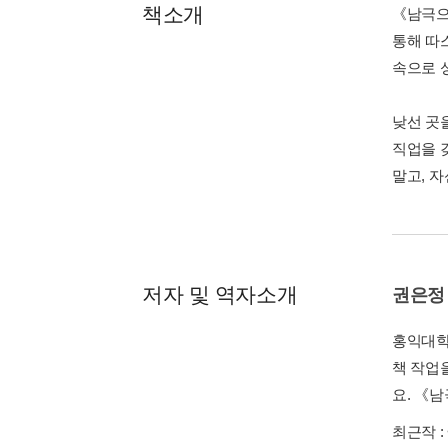
책소개
《남극으
통해 따
속으로 
낮선 곳
직업을 
말고, 
저자 및 역자소개
권은정
홍익대학
책 작업
요. 《
최근작 :