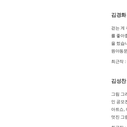
김경화
걷는 게 
를 좋아
을 썼습
원아동문
최근작 :
김성찬
그림 그
인 공모
아트쇼,
멋진 그