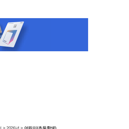
서
>
2026년
>
어린이(초등학생)