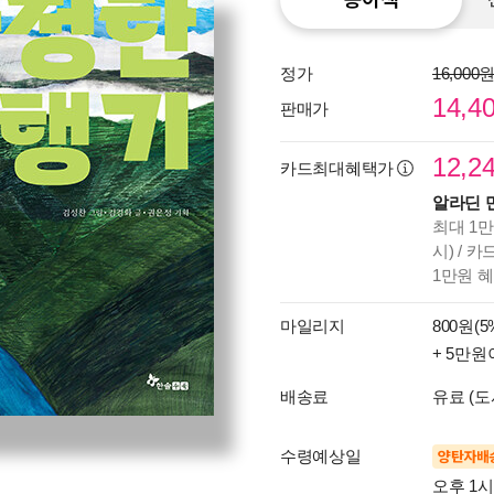
정가
16,000
14,4
판매가
12,2
카드최대혜택가
알라딘 
최대 1만
시) / 
1만원 
마일리지
800원(5
+ 5만원
배송료
유료 (도
수령예상일
양탄자배
오후 1