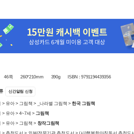
46쪽
260*210mm
390g
ISBN : 9791194439356
류
신간알림 신청
서
>
유아
>
그림책
>
_나라별 그림책
>
한국 그림책
서
>
유아
>
4~7세
>
그림책
서
>
유아
>
그림책
>
창작그림책
서
>
추천도서
>
외부/전문기관 추천도서
>
(사)행복한아침독서 추천도