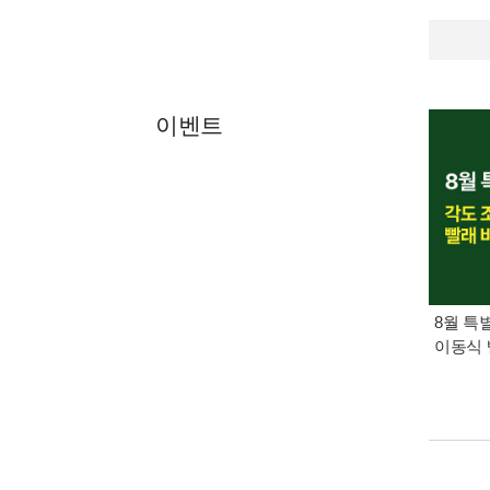
이벤트
8월 특
이동식 