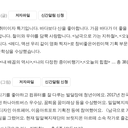
(글)
저자파일
신간알림 신청
취미이자 특기입니다. 바다보다 산을 좋아합니다. 가끔 바다가 더 좋을 때
합니다. 철이와 우야를 담뿍 사랑합니다. <남극으로 가는 지하철>, <오
니다. <레디, 액션 우리 같이 영화 찍자>로 창비좋은어린이책 기획 부문
학상을 수상했습니다.
<내 배꼽의 역사>
,
<나의 다정한 종이비행기>
,
<오늘의 힙합>
… 총 38
(그림)
저자파일
신간알림 신청
리기를 좋아하고 컴퓨터를 잘 다루는 발달장애 청년이에요. 2017년 전국
전 하나아트버스 우수상, 꿈틔움 꿈미래상 등을 수상했어요. 밀알복지
 디자인 아트페어, 이음아트포트 기획전 등에 참여했어요. 《남극으로 
림을 그렸어요. 현재 밀알복지재단의 브릿지온 아르떼 소속 작가로 즐