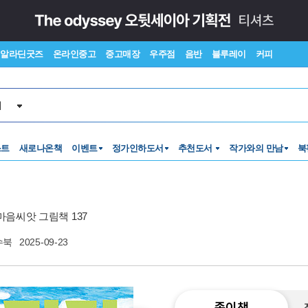
알라딘굿즈
온라인중고
중고매장
우주점
음반
블루레이
커피
서
스트
새로나온책
이벤트
정가인하도서
추천도서
작가와의 만남
북
마음씨앗 그림책 137
수북
2025-09-23
종이책