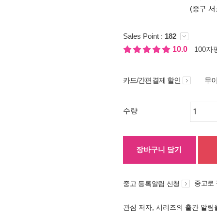
(중구 서
Sales Point :
182
10.0
100자평
카드/간편결제 할인
무이
수량
장바구니 담기
중고로
중고 등록알림 신청
관심 저자, 시리즈의 출간 알