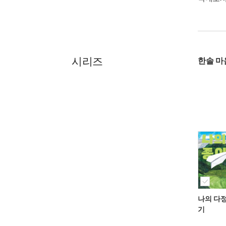
시리즈
한솔 마
나의 다
기