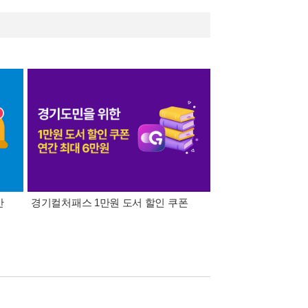
간
경기컬처패스 1만원 도서 할인 쿠폰
삼성카드가 쏜다! 알라