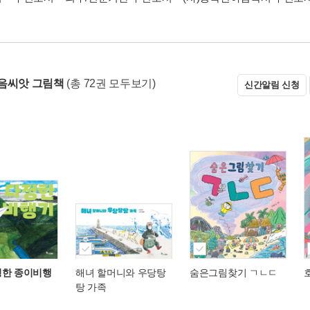
음씨앗 그림책
(총 72권 모두보기)
신간알림 신청
정한 종이비행
해녀 할머니와 우당탕
숨은그림찾기 ㄱㄴㄷ
탕 가족