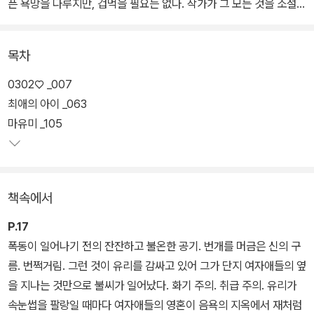
픈 욕망을 다루지만, 겁먹을 필요는 없다. 작가가 그 모든 것을 소설
속에서 항유해도 좋을 대상으로 만들어내기 때문이다. 금단의 욕망을
다루는 죄를 쓰는 이로서 책임지고 대속하기 때문이다. 그러니 우리
목차
는 읽는 이로서 인간 내면의 어두운 구석구석을 자유롭게 탐방하기만
하면 된다. 어느 순간에는 책 속에서 자기 자신의 비밀스러운 욕망을
0302♡ _007
닮은 마음을 발견하고 조용히 기뻐하게 될지도 모른다.
최애의 아이 _063
마유미 _105
이희주의 인물들은 미적 감식안이 극도로 발달되어 있고, 그로 인해
점차 피폐해져간다. 그들의 기준에 스스로가 그다지 아름답지 않기에
자신의 몫으로 남겨야 마땅할 최소한의 사랑마저 아름다운 타인에게
책속에서
쏟아붓기 때문이다. 그 예민한 감식안을 충족시키는 상대는 극히 드
물고, 이희주의 인물들은 세간의 시선에 사랑의 대상으로 부적절하게
P.17
여겨지는 존재마저도 갈구하기에 이른다. 그렇게 소설은 자기 파괴와
폭동이 일어나기 전의 잔잔하고 불온한 공기. 번개를 머금은 신의 구
세계의 파국을 향해 치닫는데, 그 흐름에 작가의 유미주의적 작품관
름. 번쩍거림. 그런 것이 유리를 감싸고 있어 그가 단지 여자애들의 옆
과 수려하고도 독창적인 문체가 어우러져 폭발적인 시너지가 발생한
을 지나는 것만으로 불씨가 일어났다. 화기 주의. 취급 주의. 유리가
다.
속눈썹을 팔랑일 때마다 여자애들의 영혼이 음욕의 지옥에서 재처럼