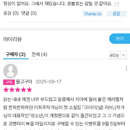
은 최애 아이돌의 정자를 얻어 가성비 좋은 ‘굿즈’이자 자기 자신보다
정상이 없어요. 그래서 재밌습니다. 호불호는 갈릴 것 같아요.
사랑할 분신을 만들기 위해 임신과 출산을 수행하기도 하고(「최애의
공감 (
0
)
댓글 (0)
아이」), 여성으로서 떠올릴 수 있는 가장 이상적인 여자의 모습을 한
버추얼 휴먼을 제작해 그 껍데기 속에 자신을 대입하기도 하는데(「마
유미」), 서글프게도 욕망을 충족하기 위해 애쓰면 애쓸수록 세계의 논
쓰기
마이리뷰
리 위에서 더욱 처절하게 배반당한다. 자기 존재에 대한 근원적인 결
핍감이 남아 있는 한 욕망은 달성되지 않고, 그들의 감정은 순도가 높
구매자 (2)
전체 (4)
았던 만큼 강렬한 광기로 분출되고 만다. 실현하기 위해 수단 방법을
가리지 않으며, 좌절되면 삶을 다시는 복구할 수 없을 정도로 무너뜨
메뉴
리는 사랑. 이희주가 그리는 사랑의 상당수는 범죄적으로 느껴지기까
물고구마
2025-09-17
지 한다. 욕망하던 남자의 세포로부터 탄생시켰다고 믿은 아이의 정
체를 알게 된 후 자신을 기만한 세상의 뒤통수를 칠 “미친년”이 되기
읽는 내내 제겐 너무 부드럽고 달콤해서 치아에 들러 붙은 캐러멜처
로 결심할 때(「최애의 아이」), 자신이 창조한 버추얼 휴먼을 의도와
럼 찐득찐득하던 이희주작가님의 첫 소설집 「크리미(널) 러브」(작가
다르게 이용하려는 사람들을 향해 “나의 마유미는 그렇지 않아”라고
님의 대표작인「성소년」이 개정판으로 같이 출간되었고 그 그 기념으
분노할 때(「마유미」), 비정규직으로 근근이 먹고살며 제대로 된 돈은
로 코멘터리 북을 마일리지로 구매할 수 있는 이벤트를 9월 5일부터
인생의 낙인 뮤지컬 관람에만 겨우 써보는 자신에게 의존하는 아름답