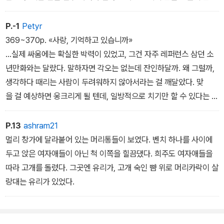
에 영향을 준다. 오늘의 몸은 내일의 몸을, 내일의 몸은 그다음날의 몸
을 변화시킬 것이다....
P.-1
Petyr
369~370p. «사랑, 기억하고 있습니까»
...실제 싸움에는 확실한 박력이 있었고, 그건 자주 레퍼런스 삼던 소
년만화와는 달랐다. 말하자면 각오는 없는데 잔인하달까. 왜 그럴까,
생각하다 때리는 사람이 두려워하지 않아서라는 걸 깨달았다. 맞
을 걸 예상하면 웅크리게 될 텐데, 일방적으로 치기만 할 수 있다는 확
신이 드니 잔혹한 호쾌함이 나오는 거다.
P.13
ashram21
멀리 창가에 달라붙어 있는 머리통들이 보였다. 벤치 하나를 사이에
두고 앉은 여자애들이 아닌 척 이쪽을 힐끔댔다. 희주도 여자애들을
따라 고개를 돌렸다. 그곳엔 유리가, 고개 숙인 뺨 위로 머리카락이 살
랑대는 유리가 있었다.