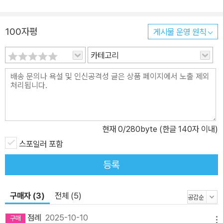
인 인장이라 할 아이돌을 둘러싼 정념을 그린 단편 「0302♡」로 포문
을 연다. 이 소설은 작가가 ‘이희주 월드’를 본격적으로 펼쳐 보이기에
100자평
게시물 운영 원칙
앞서 발표하는 선언문처럼 다가오는 작품으로, 고교생 ‘희주’와 ‘유
리’의 풋풋하고 순수한 우정과 사랑을 그린다. ‘사랑받고 싶다’고 소망
카테고리
한 끝에 아름다운 외모로 변해 학내 아이돌이 된 유리가 여학생들의
지나치게 뜨거운 애정공세로 인해 곤란한 상황에 처하자, 희주는 유
리를 진짜 아이돌 가수로 데뷔시켜 만인의 연인으로 옹립하는 방식으
로 보호하고자 한다. 유리의 소원을 이뤄주고 영원히 그의 곁에 있기
위해 희주는 자신의 삶은 물론 평생을 살아온 현실세계까지도 버릴
현재
0
/280byte (한글 140자 이내)
각오가 되어 있다. 바로 이러한 순애적 에너지가 소설 속 희주, 나아가
소설 밖 이희주 작가에게 염원하는 세계를 직접 창조할 전능함을 부
스포일러 포함
여한다. 이처럼 이희주의 인물들은 사랑을 위해서라면 자기 자신조차
등록
버릴 수 있는 이들이다. 애초에 스스로를 아름답게 여기지 않기 때문
에, 만일 다른 존재가 되어 사랑을 이룰 수 있다면 자신의 정체성을 기
구매자 (3)
전체 (5)
꺼이 폐기한다. 이 절절한 정념은 온라인 게임에서 만난 ‘랜선 애인’과
맺어지기 위해 정체를 숨기면서 한 사람분의 신체 면적만큼도 벗어날
점례
2025-10-10
메뉴