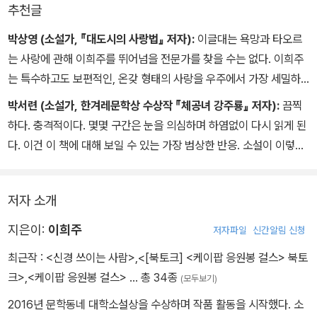
추천글
박상영 (소설가, 『대도시의 사랑법』 저자):
이글대는 욕망과 타오르
는 사랑에 관해 이희주를 뛰어넘을 전문가를 찾을 수는 없다. 이희주
는 특수하고도 보편적인, 온갖 형태의 사랑을 우주에서 가장 세밀하
면서도 통쾌하게 다루는 대가이다. 그의 첫 소설집 『크리미(널) 러브』
박서련 (소설가, 한겨레문학상 수상작 『체공녀 강주룡』 저자):
끔찍
는 최애에 대한 연서이자, 인간의 근원적 욕망에 대한 인류학적 탐구
하다. 충격적이다. 몇몇 구간은 눈을 의심하며 하염없이 다시 읽게 된
보고서이며, 가능한 한 모든 방식으로 들끓는 사랑의 실체를 씹고 뜯
다. 이건 이 책에 대해 보일 수 있는 가장 범상한 반응. 소설이 이렇게
고 맛보고 즐기겠다는 선언문이기도 하다.
미쳐 있는데 무슨 말 부스러기를 거기 갖다댈 수 있겠는가. 예로부터
『크리미(널) 러브』를 읽는 내내 작가의 삶과 작품이 혼연일체되었을
나는 미친 여자한테 약했다. 그래서인가 나는 결국 이희주 소설의 편
때 나타나는 파괴적인 힘을, 그 쾌감을 십분 만끽했다. 온 세상이 이희
저자 소개
이다. 난생 처음 맛보는 이 불편불쾌는 이희주가 그려낸 설탕 코팅 같
주의 손아귀에 쥐어져 있는 듯한 거부할 수 없는 미혹에 홀려 나도 모
고 하얀 모시수건 같은 사랑과 그 사랑을 가차없이 침범하는 이들이
지은이:
이희주
저자파일
신간알림 신청
르는 새 이희주를 내 최애의 자리에 올려놓게 되어버렸다. 이 땅에 사
빚어낸 낙차에서 비롯되기에. 하여 “30대 여자의 냉정한 판단
랑이 존재하는 한 그녀의 작품도 계속될 것이다. 그 크리미하고 크리
최근작 :
<신경 쓰이는 사람>
,
<[북토크] <케이팝 응원봉 걸스> 북토
력”(「최애의 아이」)이 나로 하여금 고백하게 한다. 이희주처럼 내 심
미널한 여정에 기꺼이 동참할 준비가 되어 있다.
크>
,
<케이팝 응원봉 걸스>
… 총 34종
(모두보기)
장을 뛰게 하는 소설을 쓰는 여자는 지금껏 없었노라고.
2016년 문학동네 대학소설상을 수상하며 작품 활동을 시작했다. 소