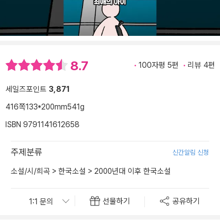
8.7
100자평 5편
리뷰 4편
세일즈포인트
3,871
416쪽
133*200mm
541g
ISBN 9791141612658
주제분류
신간알림 신청
소설/시/희곡
>
한국소설
>
2000년대 이후 한국소설
선물하기
공유하기