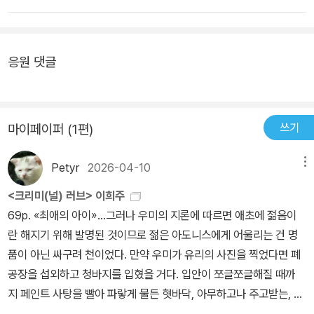
진 (천사와 황새)의 우미의 남편 유리, 1군은 아니지만 머지 않아 대
을 마주하며 광장 위의 사람들 중 누구 하나 명징한 언어로 포획되는
사랑이 간절한 ‘기도’이자 목구멍까지 차오르는 ‘구토’임을 깨닫는 순
세 아이돌이 될 일만 남았던 (사랑, 기억하고 있습니까)의 컨셉에 충
단순한 존재가 없음을 새삼 체감하게 된 것이다. 한 시대를 풍미한 서
간, 사랑에 설탕 코팅처럼 덧입혀진 광기란 도덕규범으로 포획할 수
실한 유리와 그를 사랑한 우미와 영하같은 인물들이 보여준 광기 속
브컬처를 소설로 끌어와 아련한 그리움을 배가하곤 하는 이희주가 최
도 포착할 수도 없는 우리 내면에 엄연히 존재하고 있던 것이며, 그것
응원 댓글
순애들을 읽으면서 저 또한 누군가에게 사랑을 주고 싶었고, 저 또한
근작인 위 단편의 제목을 아이돌 애니메이션의 시초인 <초시공요새
이 미친 상황이 닥치면 자신을 가둬온 윤리와 도덕을 탈락시키고 사
사랑 받고 싶었습니다.(해변 지도로부터의 탈출) 속 동명 게임 속에서
마크로스>의 극장판 제목에서 빌려왔다는 사실은 의미심장하다. 이
랑을 지키기 위해 순수하게 본모습을 드러낸다는 걸(‘뱃속 깊숙이 숨
만난 미도와 선우가 서로에게 거짓으로 점철된 모습을 보여주며 실제
애니메이션에서 은하계급 아이돌인 ‘린 민메이’는 전쟁중인 두 외계
어 있던 미친년이 목구멍으로 기어나왔다.’(p.101), ‘미친 사람은 없
로 만나기 위해 옷을 차려입고 거리로 나서며 서로가 보게 될 모습이
종족을 향해 노래를 부름으로써 오랜 기간 이어져온 갈등을 잠재우고
쓰기
마이페이퍼 (1편)
어. 미치겠는 상황이 있는 거지.’(p.327)) 숨가쁘게 알아차릴 것이다.
나 동생 사야에게 하염없이 내줄 수 밖에 없던 (사과와 링고) 속 ‘사
전쟁을 종식시킨다. 이희주는 린 민메이의 노래를 경유하여 우리에게
그러니까, 순수한 사랑이란 곧 광기 어린 사랑이라는 것을. 사랑은 크
과‘와 ‘링고‘라는 이름을 지닌 아픈 고양이들을 키우며 사라가 빌려준
묻는다. 파국과 대립으로 점철된 삶을 구원할 방법이 정녕 있을지를.
Petyr
2026-04-10
메뉴
리미하면서도 크리미널하고, 크리미널하면서도 크리미하다는 것을.
돈을 다 값지 않으면서 언니 사라에게 손 벌리던 동생 사야의 학원비
이희주 소설에서 집요한 애착과 갈구의 대상으로 등장해온 아이돌이
물론 우리는 이희주 소설의 크리미에 끌려가다 크리미널에 당도하고
<크리미(널) 러브> 이희주
를 내주던 사라가 ‘괜찮다고 사양하는 사라에게 지금 버는 건 저축하
이 단편에 이르러 의지를 가지고 팬을 배반하는 주체로서 등장한다는
말지만. 사랑하다 보니 그것이 숨기고 있던 발톱마저도 사랑하게 되
69p. «최애의 아이»...그러나 우미의 지론에 따르면 애초에 젊음이
고, 합격하면 갚으라고 했다(304쪽)‘는 것에 혼란스러웠지만 오은교
점도 흥미롭다. 인간 개개인은 물론 우상이던 존재까지도 거리를 두
고 말지만.사랑의 광기 어린 에너지와 가열찬 충동을 보여주기 위해
란 해지기 위해 발명된 것이므로 젊은 아도니스에게 어울리는 건 명
문학평론가님의 작품해설(이면의 마조히즘)을 읽으며 제가 미처 알
고 지켜보기 시작한 이희주 소설의 시야는 인간의 욕망에서 사회의
소설 속 사랑 받는 대상들은 우상으로 그려지거나 어느 순간부터 우
품이 아닌 싸구려 천이었다. 만약 우미가 유리의 사진을 찍었다면 폐
지 못했고 놓치던 디테일한 부분들을 알게 되어 유익했습니다.이희주
욕망으로 보다 확장되는 중이다. 훗날 이희주 초기 소설세계의 총집
상으로 거듭난다. 우상이 과거에 종교적으로 그려진 것과 달리 지금
공장을 섭외하고 청바지를 입혔을 거다. 입안이 쪼글쪼글해질 때까
작가님, 좋은 글을 읽게 해주셔서 정말 감사합니다!
편으로 자리매김할 이번 소설집에는 한자리에 안주하지 않는 훌륭한
우상은 온갖 미디어에서 현현하는, 실물로 볼 일이 잘 없는 아이돌(혹
지 페인트 사탕을 빨아 파랗게 물든 혓바닥, 아무하고나 주고받는, 고
작가의 다시없을 한 시절과 거침없는 순정이 오롯이 담겨 있다.
은 가상세계에서 더 생생한 인물)로 그려진다.첫 소설 <0302♡>는
양이 같은 혓바닥을 드러내 보일 것이다. 더러운 매트리스에 깔린 보