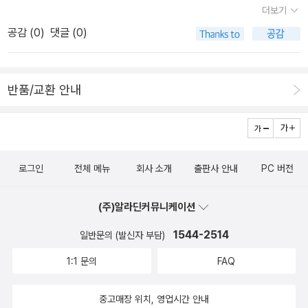
더보기
만나면 소원을 이뤄준다는 괴담에나 나오던 ‘사거리의 미소년’이 된
푸라기 인 담요 위에서 까슬까슬한 음모를 내보일 것이다. 젊음은 거
공감 (
0
)
댓글 (0)
‘유리’와 그를 곁에서 지켜보는 친구 ‘희주’의 이야기로, 이희주 소설
기 존재하니까....- P-1111p. «마유미»..'남자들도 그런 거겠지? 내
세계를 열어젖히는 흥미로우면서도 모든 게 집약된, 입문하기 좋은
가 남자가 된다고 상상하면 곧장 수컷의 모습을 떠올리는 것처
소설이다. 모두에게서 사랑받고자 하는 욕망의 발로와 한 사람을 사
럼, 그 사람들도 본능적으로 알고 있는 거겠지? 간장 같은 여자가 진
반품/교환 안내
랑하고픈 욕망의 발로가 우정이란 이름으로 아름다운 쌍을 이룬다.
짜 여자라는 걸 말야.'..'글쎄.'..'그런 남자들도 나를 보면 역겨운 마음
그 아름다운 쌍이 지속되는 여정에 많은 고난이 자리한다. 무수한 고
이 들까? 내가 남자 아닌 남자들이 역겹다고 생각하는 것처럼?'- P-1
백과 추행, 탈취, 자살시도까지. 자신이 바랐던 순수한 사랑이 일그러
216~217p. «해변 지도로부터의 탈출»...푸른 어둠 속을 걸으며 미도
지는 모습을 보며 괴로워하다 희주의 조언에 따라 아이돌을 하기로
는 가장 넓은 땅을 가진 독재자도 그가 가진 땅에서 벗어날 수 없다
로그인
전체 메뉴
회사 소개
출판사 안내
PC 버전
마음 먹으면서 유리는 길을 찾아간다. 모두에게서 사랑 받고자 거리
는 사실에 대해 생각했다. 다리에 느껴지는 피로가 어제 발이 푹푹 빠
를 두는 유리의 연습이 시작된다. 그러나 자신보다 월등한 존재들, 그
지는 모래사장을 걸은 탓이라는 걸 깨달았다. 지난 일은 전부 과거
(주)알라딘커뮤니케이션
리고 엄마의 이야기가 유리의 아이돌의 꿈을 막는다. 그렇게 방황하
가 된다고 해도 어제의 몸은 오늘의 몸에 영향을 준다. 오늘의 몸은 내
는 와중에도 희주는 언제고 그를 ‘영원한 관찰자’로서 응원하는데, 소
일의 몸을, 내일의 몸은 그다음날의 몸을 변화시킬 것이다....- P-136
1544-2514
일반문의 (발신자 부담)
원을 들어준다는 사거리의 미소년이 유리뿐만 아니라 자신의 소원을
9~370p. «사랑, 기억하고 있습니까»...실제 싸움에는 확실한 박력
1:1 문의
FAQ
들어주었기 때문이며 이제는 희주 자신이 소원을 쓰는 사람, 신이 되
이 있었고, 그건 자주 레퍼런스 삼던 소년만화와는 달랐다. 말하자면
어 유리에게 그가 원하는 세상을 써줄 것이기 때문이다.다른 단편들
각오는 없는데 잔인하달까. 왜 그럴까, 생각하다 때리는 사람이 두려
중고매장 위치, 영업시간 안내
을 읽어보면 이 정도의 사랑은 꽤 얌전한 사랑이라는 걸 알게 되는데,
워하지 않아서라는 걸 깨달았다. 맞을 걸 예상하면 웅크리게 될 텐