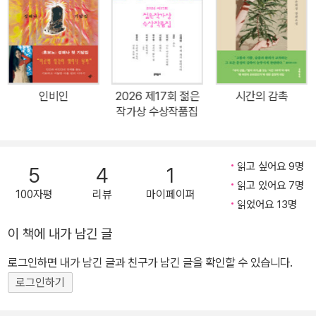
으로 교환하며 새로운 독서 취향을 발굴하는 활발한 읽기가 이루어지
고 있다. 한국문학의 다양성을 지켜나가는 데 이희주가 최전선에서
앞장서고 있는 셈이다. 이희주 소설이 앞으로도 주목의 대상이 되리
라는 예감은 최근 작가가 보여준 빛나는 성과가 뒷받침한다. 장편 『성
소년』이 영국과 미국에 각각 억대 계약금을 받으며 수출되고, 2025
인비인
2026 제17회 젊은
시간의 감촉
년 단편 「최애의 아이」 「사과와 링고」가 젊은작가상과 이효석문학상
작가상 수상작품집
대상 수상작으로 연달아 선정되는 등, 이희주 소설의 부정하고 싶어
도 어느덧 속절없이 빠져들게 되는 ‘위험한 매력’이 점차 각광받고 있
다. 바로 이때, 이희주가 지금까지 일궈온 드넓은 소설세계를 한눈에
읽고 싶어요 9명
5
4
1
조망케 해줄 그의 첫 소설집을 읽는 일은 한국문학의 새로운 첨단과
읽고 있어요 7명
100자평
리뷰
마이페이퍼
미래를 확인할 수 있다는 점에서 가치롭다. 한국소설이 다룰 수 있는
읽었어요 13명
이야기의 영토가 또 한번 확장되었음을 확인할 때는 해방감과 함께
이 책에 내가 남긴 글
자유로움까지 느껴진다. 이 책에 실린 여덟 편의 단편은 낯설고 기괴
로그인하면 내가 남긴 글과 친구가 남긴 글을 확인할 수 있습니다.
하며 그래서 슬픈 욕망을 다루지만, 겁먹을 필요는 없다. 작가가 그 모
든 것을 소설 속에서 항유해도 좋을 대상으로 만들어내기 때문이다.
로그인하기
금단의 욕망을 다루는 죄를 쓰는 이로서 책임지고 대속하기 때문이