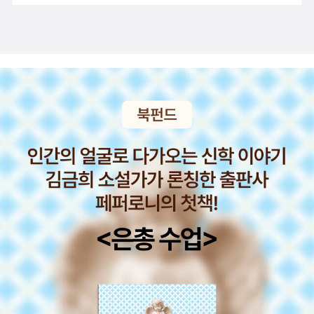
위 소설과 비슷한 애틋한 사랑은 <해변 지도로부터의 탈출>에서도
데, 일방적으로 치기만 할 수 있다는 확신이 드니 잔혹한 호쾌함이 나
나타난다. ‘미도’가 15년 전 인터넷 게임 ‘해변 지도로부터의 탈출’에
오는 거다.- P-1
서 사랑하게 된 ‘선우’를 실제로 보았을 때 그들의 사랑은 끝나고 말지
만, 그 온전함을 파괴하는 건 그 추운 날 교복 하나에 목도리만 걸치고
나온 ‘희도’를 걱정했다가 그의 목울대를 보고 혐오의 눈빛을 보내며
사라진 이성 커플과, 그가 15년 후 강원도 여행에서 펜션에 들인 ‘쥐
인간’ 이성 커플이다. 위 소설도 이 소설도 사랑에 있어서의 성별을 모
호하게 하거나 뒤집음으로써 기전의 도덕규범이 절취하던 사랑의 모
습들을 전면에 드러내는 퀴어적인 소설이다. 그 사랑을 실패하게 하
거나 좌절하게 하거나 어렵게 만드는 건 외부의 시선들이다. 그런 시
선이 덧씌워지기 전 해변에서 선우와 미도가 나눴던 대화들, 그 온전
하고 자유로웠던 사랑에 매료되었던 이들은 사랑에 있어서의 성별이
라는 절취선을 뛰어넘는 경험을 하게 된다.그런 절취선을 뛰어넘고
첫 번째 소설처럼 반전도 보여주는 소설은 <러브 오브 마이 라이프>
다. 엄마를 괴롭힌 막무가내 아빠 ‘정우’를 죽이려 했으나 그 자신이
먼저 죽어 혼이 된 ‘나’는 그 사실도 모르고 엄마가 들려준 이야기에