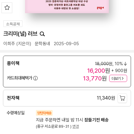
소득공제
크리미(널) 러브
이희주
(지은이)
문학동네
2025-09-05
종이책
18,000
원,
10%
16,200
원
+ 900원
13,770
원
카드최대혜택가
더보기
전자책
11,340
원
수령예상일
양탄자배송
지금 주문하면 내일 밤 11시
잠들기전 배송
(중구 서소문로 89-31 )
변경