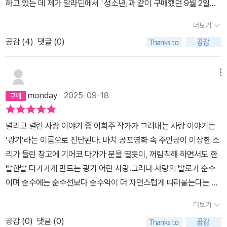
하고 있는 데 제가 알라딘에서 「성소년」과 같이 구매했던 9월 2일에
지만 경제관념 없는 여동생에게 지친 나머지 여동생을 가난하게 만드
는 하지 않아서 나중에 동네책방에서 구매할 때 데려왔는 데 안 그랬
는 주범이자 극진히 아끼는 무언가를 파괴해버리기로 다짐할 때(「사
더보기
으면 짧은 소설 (옥상에서 만나)와 산 타는 것을 좋아하시는 작가님의
과와 링고」), 손쉽게 생략되곤 하는 사랑의 음침하고 파괴적인 이면이
공감 (
4
)
댓글 (0)
50문 50답을 못볼 뻔했네요.)에 실린 8편의 단편 (0302♡), (최애
괄호 밖으로 끈적하게 배어나오며 이희주 소설은 절정의 국면에 다다
의 아이), (마유미), (해변 지도로부터의 탈출), (러브 오브 마이 라이
른다. 가장 최근 발표된 작품 「사랑, 기억하고 있습니까」에서 저마다
프), (천사와 황새), (사과와 링고), (사랑, 기억하고 있습니까)속에 등
의 광기를 지닌 이희주의 인물들은 비상계엄이 선포된 혼란스러운 시
메뉴
장하는 사랑하는 대상에 대한 맹목적인 사랑이 깊어지다 못해 그 대
절을 지나기 위해 광장으로 모인다. 그중 아이돌 팬덤과 사이비 종교
monday
2025-09-18
상을 다른 이가 아닌 오직 자신만 소유하고 싶고 자신또한 그 대상에
단체는 그동안 이희주 소설이 묘파해온 맹목적인 사랑과 욕망이 집단
게 가장 소중한 존재이길 원하는 광기로 가득차있다가 어느 순간 절
화된 대표적인 형태이다. 돈과 시간을 아낌없이 할애해 팬심을 전파
널리고 널린 사랑 이야기 중 이희주 작가가 그려내는 사랑 이야기는
정에 달하면 냉정하고 단호하게 결단을 내리는 인물들이 섬뜩하면서
함으로써 좋아하는 아이돌을 슈퍼스타로 만들어주려는 팬도, 우상으
‘광기’라는 이름으로 진단된다. 마치 공포영화 속 주인공이 이상한 소
도 무조건 나쁘다라고 말하기 어려운 느낌을 받았습니다.(0302♡)
로서 숭배하는 신을 위해 세상을 믿음의 영토로 만들 전쟁을 수행중
리가 들린 창고에 기어코 다가가 문을 열듯이, 꺼림칙해 하면서도 한
의 사거리 미소년, 말 그대로 최애의 아이를 가지고 싶어하는 (최애의
인 사이비 광신도도 비상계엄 선포라는 하나의 정치적 사건에 각자의
발한발 다가가게 만드는 광기 어린 사랑.그러나 사랑의 발로가 순수
아이)의 저와 동년배이자 모솔인 우미, 의식이 없는 자신의 엄마와 똑
방식으로 반응한다. 그리고 아이돌 팬이면서 기자인 ‘우미’는 수없이
이며 순수에는 순수선보다 순수악이 더 자연스럽게 따라붙는다는 걸
닮은 버추얼 휴먼(마유미), 보잘 것 없던 자신에게도 사랑이라는 감정
뭉치고 갈라지는 인파 한가운데에서 아득함을 느낀다. 팬이라는 집단
알게 된다면, 아기가 윤리를 모르듯이 순수에는 윤리가 부재하며, 인
을 선사한 허우대만 멀쩡한 (러브 오브 마이 라이프)의 정우와 그를
이 지닌 단결력과 폭력성, 우연히 만난 사이비 교도가 보여준 인간미,
더보기
간이 윤리와 도덕규범을 익히면서 순수와 일정한 거리를 두는 ‘보통
위해 희생하는 엄마를 구원하고 싶은 딸, 우미를 대신하여 아이를 가
그리고 팬픽을 쓰는 데 참고하기 위해 폭력을 방관한 자신의 비겁함
공감 (
0
)
댓글 (0)
인간’이 되어간다는 걸 안다면, 소설 속에 돌연하게 표출된 광기 어린