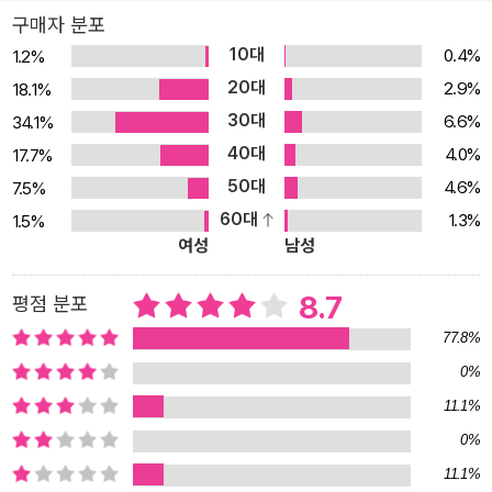
다. 그러니 우리는 읽는 이로서 인간 내면의 어두운 구석구석을 자유
구매자 분포
롭게 탐방하기만 하면 된다. 어느 순간에는 책 속에서 자기 자신의 비
10대
0.4%
1.2%
밀스러운 욕망을 닮은 마음을 발견하고 조용히 기뻐하게 될지도 모른
20대
2.9%
18.1%
다. 친구, 가족, 아이돌, 랜선 애인, 버추얼 휴먼…… 이희주 소설에서
30대
6.6%
34.1%
사랑하지 못할 존재는 없다 심장의 모양을 있는 그대로 그리는 작가
40대
4.0%
17.7%
이희주만이 쓸 수 있는 아름답고 불온한 여덟 편의 러브레터 이희주
50대
4.6%
7.5%
의 인물들은 미적 감식안이 극도로 발달되어 있고, 그로 인해 점차 피
60대
1.3%
1.5%
폐해져간다. 그들의 기준에 스스로가 그다지 아름답지 않기에 자신의
여성
남성
몫으로 남겨야 마땅할 최소한의 사랑마저 아름다운 타인에게 쏟아붓
기 때문이다. 그 예민한 감식안을 충족시키는 상대는 극히 드물고, 이
8.7
평점 분포
희주의 인물들은 세간의 시선에 사랑의 대상으로 부적절하게 여겨지
77.8%
는 존재마저도 갈구하기에 이른다. 그렇게 소설은 자기 파괴와 세계
0%
의 파국을 향해 치닫는데, 그 흐름에 작가의 유미주의적 작품관과 수
11.1%
려하고도 독창적인 문체가 어우러져 폭발적인 시너지가 발생한다. 아
름다움을 향한 희구는 이희주 소설세계에서 특히 아이돌에 대한 팬심
0%
으로 형상화되어왔다. 그리하여 『크리미(널) 러브』는 작가의 대표적
11.1%