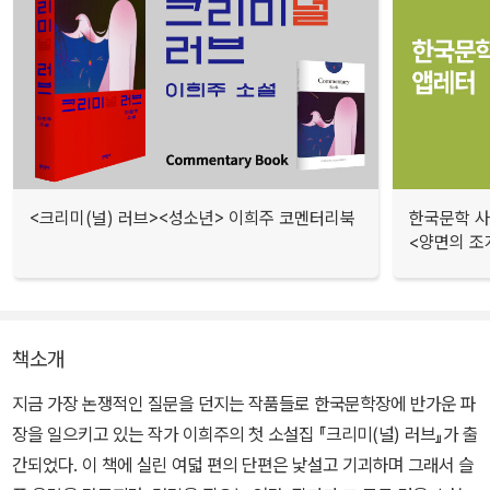
<크리미(널) 러브><성소년> 이희주 코멘터리북
한국문학 사랑
<양면의 조
책소개
지금 가장 논쟁적인 질문을 던지는 작품들로 한국문학장에 반가운 파
장을 일으키고 있는 작가 이희주의 첫 소설집 『크리미(널) 러브』가 출
간되었다. 이 책에 실린 여덟 편의 단편은 낯설고 기괴하며 그래서 슬