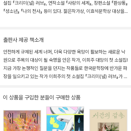
설집 『크리미(널) 러브』, 연작소설 『사랑의 세계』, 장편소설 『환상통』
『성소년』 『나의 천사』 등이 있다. 젊은작가상, 이효석문학상 대상을
수상했다.
출판사 제공 책소개
안전하게 규제된 세계 너머, 더욱 다양한 욕망이 활보하는 새로운 낙
원으로 주목의 대상이 될 숙명을 안은 작가, 이희주 대망의 첫 소설집!
지금 가장 논쟁적인 질문을 던지는 작품들로 한국문학장에 반가운 파
장을 일으키고 있는 작가 이희주의 첫 소설집 『크리미(널) 러브』가 출
간되었다. 소위 ‘안온·다정·무해’한 필치로 일상의 사건에서 파생되는
보편적인 감정을 포착하는 소설에 모두가 익숙해질 무렵, 이희주는
이 상품을 구입한 분들이 구매한 상품
인간이 품을 수 있는 온갖 이색적인 욕망과 그로 인한 파국을 그리며
평단과 독자에게 낯선 긴장감을 선사해왔다. 공감에 기반한 편안한
감상의 영역을 벗어난 그의 소설을 나름대로 해석해보고자 하는 욕구
가 점점 더 많은 이들에게 퍼져나감에 따라, 각기 다른 의견을 적극적