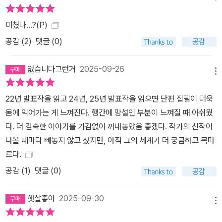
수 없도록 고정된 생물학적 정체성을 처절히 곱씹는 트랜스젠더(「해
변 지도로부터의 탈출」), 가부장 남성 한 명을 두고 발생하는 여성 가
미쳤나…?(P)
족구성원 간의 애증을 해소하기 위해 남성의 역할을 자처하는 여성
공감 (
2
)
댓글 (0)
(「러브 오브 마이 라이프」), 심각한 저출생 현상의 대책으로 여성의
가임 여부를 국가 차원에서 조사하고 남성도 임신할 수 있게 된 세계
없습니다그런거
2025-09-26
에서 사랑하는 남자 ‘유리’의 신념에 발맞춰 인구 재생산에 복무하며
메뉴
온 세상을 유리의 아이로 채우고 싶다는 비밀스러운 꿈을 꾸는 대리
22년 발표작을 읽고 24년, 25년 발표작을 읽으면 단편 집필이 더욱
모(「천사와 황새」)에게로 이어지고 확장된다. 있는 그대로의 자신으
몸에 익어가는 게 느껴진다. 행간에 망설인 부분이 느껴질 때 아쉬웠
로서는 이루지 못할 사랑이라는 아릿한 관계 설정, 약간의 환상성을
다. 더 깊숙한 이야기를 가감없이 꺼내놓았음 좋겠다. 작가의 신작이
가미하는 것만으로 인물들의 절실한 열망을 극대화하는 탁월한 표현
나올 때마다 빼놓지 않고 샀지만, 아직 그의 세계가 더 궁금하고 목마
감각이 몇 마디 말로 형언하기 어려운 복합적인 감동을 불러일으킨
르다.
다. 광기는 순애의 최댓값 가슴속에 반짝이며 흘러내리던 눈물이 나
공감 (
1
)
댓글 (0)
를 불사를 폭죽이 되어 되올라오게 되기까지 물론 이희주의 인물들이
순애보이기만 한 것은 아니다. 자기 몫의 열망을 놓치지 않고 철저히
햇살좋아
2025-09-30
취하는 모습을 보고 있자면, 그들에게 타인을 사랑하는 행위는 바로
메뉴
자기 자신을 사랑하는 행위이기도 하다는 것을 확인할 수 있다. 그들