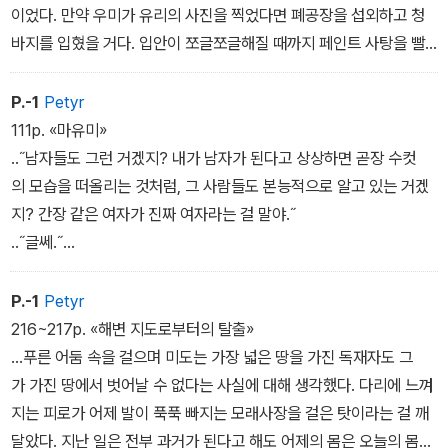
이었다. 만약 우미가 유리의 사진을 찍었다면 폐공장을 섭외하고 청
바지를 입혔을 거다. 입안이 쪼글쪼글해질 때까지 페인트 사탕을 빨
아 파랗게 물든 혓바닥, 아무하고나 주고받는, 고양이 같은 혓바닥
을 드러내 보일 것이다. 더러운 매트리스에 깔린 보푸라기 인 담요 위
P.-1
Petyr
에서 까슬까슬한 음모를 내보일 것이다. 젊음은 거기 존재하니까....
111p. «마유미»
..˝남자들도 그런 거겠지? 내가 남자가 된다고 상상하면 곧장 수컷
의 모습을 떠올리는 것처럼, 그 사람들도 본능적으로 알고 있는 거겠
지? 간장 같은 여자가 진짜 여자라는 걸 말야.˝
..˝글쎄.˝
..˝그런 남자들도 나를 보면 역겨운 마음이 들까? 내가 남자 아닌 남
자들이 역겹다고 생각하는 것처럼?˝
P.-1
Petyr
216~217p. «해변 지도로부터의 탈출»
...푸른 어둠 속을 걸으며 미도는 가장 넓은 땅을 가진 독재자도 그
가 가진 땅에서 벗어날 수 없다는 사실에 대해 생각했다. 다리에 느껴
지는 피로가 어제 발이 푹푹 빠지는 모래사장을 걸은 탓이라는 걸 깨
달았다. 지난 일은 전부 과거가 된다고 해도 어제의 몸은 오늘의 몸