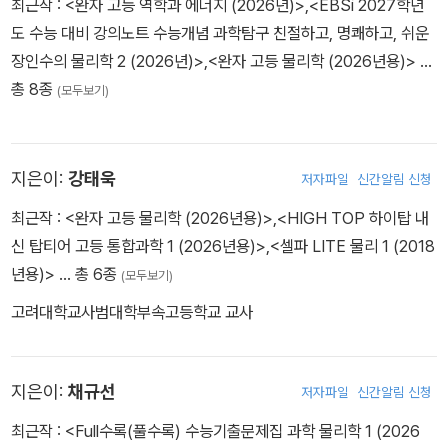
최근작 :
<완자 고등 역학과 에너지 (2026년)>
,
<EBSi 2027학년
도 수능 대비 강의노트 수능개념 과학탐구 친절하고, 명쾌하고, 쉬운
장인수의 물리학 2 (2026년)>
,
<완자 고등 물리학 (2026년용)>
…
총 8종
(모두보기)
지은이:
강태욱
저자파일
신간알림 신청
최근작 :
<완자 고등 물리학 (2026년용)>
,
<HIGH TOP 하이탑 내
신 탑티어 고등 통합과학 1 (2026년용)>
,
<셀파 LITE 물리 1 (2018
년용)>
… 총 6종
(모두보기)
고려대학교사범대학부속고등학교 교사
지은이:
채규선
저자파일
신간알림 신청
최근작 :
<Full수록(풀수록) 수능기출문제집 과학 물리학 1 (2026