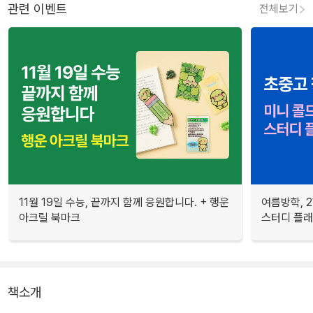
관련 이벤트
전체보기
11월 19일 수능, 끝까지 함께 응원합니다. + 행운
여름방학, 
아크릴 북마크
스터디 플
책소개