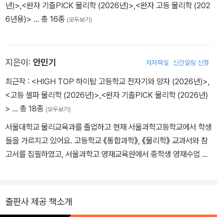
년)>
,
<완자 기출PICK 물리학 (2026년)>
,
<완자 고등 물리학 (202
6년용)>
… 총 16종
(모두보기)
지은이:
안민기
저자파일
신간알림 신청
최근작 :
<HIGH TOP 하이탑 고등학교 전자기와 양자 (2026년)>
,
<고등 셀파 물리학 (2026년)>
,
<완자 기출PICK 물리학 (2026년)
>
… 총 18종
(모두보기)
서울대학교 물리교육과를 졸업하고 현재 서울과학고등학교에서 학생
들을 가르치고 있어요. 고등학교 《통합과학》, 《물리학》 교과서와 참
고서를 집필하였고, 서울과학고 영재교육원에서 중학생 영재수업 강
사, 서울특별시교육청 융합과학교육원에서 과학 실험 연수 강사로 활
발히 활동하고 있어요.
출판사 제공 책소개