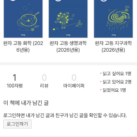
한 자세한 해설은 기본! 꼼꼼 문제 분석을 통해 그림으로 설명해 주어
더 쉽게 문제 해설을 이해할 수 있습니다. 4. 핵심 자료를 모아 놓은
'완자쌤의 비밀노트' _ 시험에 꼭 나오는 핵심 자료만 모아 놓아 시험
전에 한 번에 정리할 수 있습니다. 그동안 선배들에게 가장 큰 사랑을
받아온 과학 개념서 완자, 그 명성을 2022개정 교육과정에서도 이어
완자 고등 화학 (202
완자 고등 생명과학
완자 고등 지구과학
갑니다. - 2022개정 교육과정에 따른 모든 교과서를 완벽 분석하여
6년용)
(2026년용)
(2026년용)
완자 한 권에 빠짐없이 담아냈다. - 혼자서도 어렵지 않게 학습할 수
있도록 내용과 문제를 이해하기 쉽게 풀어냈다.
읽고 싶어요 1명
1
0
0
읽고 있어요 2명
100자평
리뷰
마이페이퍼
읽었어요 1명
이 책에 내가 남긴 글
로그인하면 내가 남긴 글과 친구가 남긴 글을 확인할 수 있습니다.
로그인하기