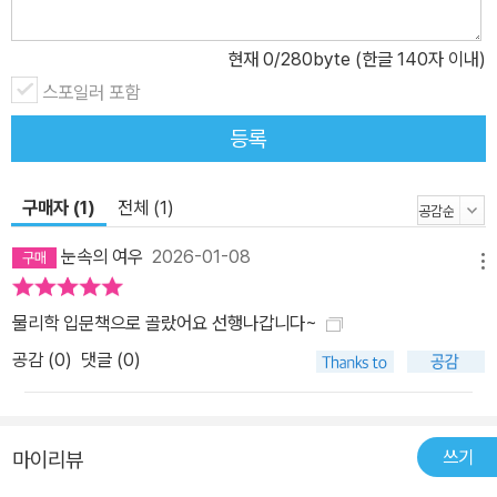
현재
0
/280byte (한글 140자 이내)
스포일러 포함
등록
구매자 (1)
전체 (1)
눈속의 여우
2026-01-08
메뉴
물리학 입문책으로 골랐어요 선행나갑니다~
공감 (
0
)
댓글 (0)
쓰기
마이리뷰