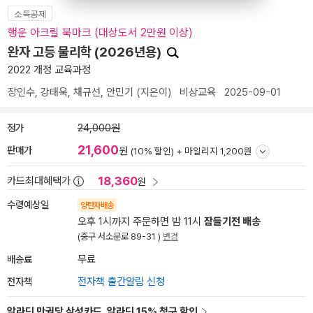
소득공제
행운 아크릴 북마크 (대상도서 2만원 이상)
완자 고등 물리학 (2026년용)
2022 개정 교육과정
장인수
,
강태욱
,
채규선
,
안민기
(지은이)
비상교육
2025-09-01
정가
24,000원
21,600
판매가
원
(10% 할인) +
마일리지 1,200원
18,360
카드최대혜택가
원
수령예상일
양탄자배송
오후 1시까지 주문하면 밤 11시
잠들기전 배송
(중구 서소문로 89-31 )
변경
배송료
무료
전자책
전자책 출간알림 신청
알라딘 만권당 삼성카드, 알라딘 15% 청구 할인