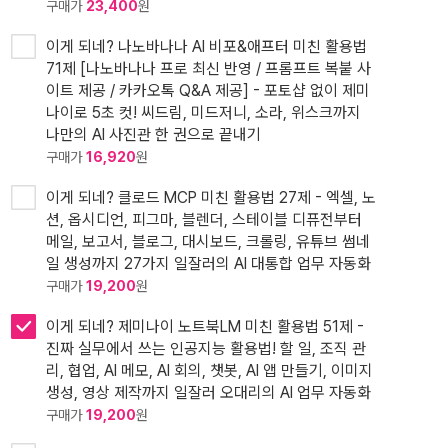
구매가
23,400
원
이게 되네? 나노바나나 AI 비포&애프터 미친 활용법
71제 [나노바나나 프로 최신 반영 / 프롬프트 복붙 사
이트 제공 / 카카오톡 Q&A 제공] - 포토샵 없이 제미
나이로 5초 컷! 씨드림, 미드저니, 소라, 위스크까지
나만의 AI 사진관 한 권으로 끝내기
구매가
16,920
원
이게 되네? 클로드 MCP 미친 활용법 27제 - 엑셀, 노
션, 옵시디언, 피그마, 블렌더, 스테이블 디퓨전부터
메일, 보고서, 블로그, 대시보드, 크롤링, 유튜브 썸네
일 생성까지 27가지 일잘러의 AI 대통합 업무 자동화
구매가
19,200
원
이게 되네? 제미나이 노트북LM 미친 활용법 51제 -
진짜 실무에서 쓰는 인공지능 활용법! 할 일, 조직 관
리, 협업, AI 메모, AI 회의, 챗봇, AI 앱 만들기, 이미지
생성, 영상 제작까지 일잘러 오대리의 AI 업무 자동화
구매가
19,200
원