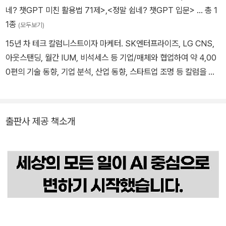
네? 챗GPT 미친 활용법 71제>
,
<정말 쉽네? 챗GPT 입문>
… 총 1
1종
(모두보기)
15년 차 테크 칼럼니스트이자 마케터. SK엔터프라이즈, LG CNS,
아웃스탠딩, 월간 IUM, 비석세스 등 기업/매체와 협업하여 약 4,00
0편의 기술 동향, 기업 분석, 산업 동향, 스타트업 조명 등 칼럼을 발
행했습니다. 최근 3년 동안 실제 업무에 적용한 AI 활용 사례를 글과
책으로 펴내고 있으며, ai100.co.kr을 운영하고 있습니다. 저술 활동
- 《2025 AI 트렌드 100》 공저 - 《이게 되네? 챗GPT 미친 활용법
출판사 제공 책소개
71제》(2025) 저 - 《정말 쉽네? 챗GPT 입문》(2024) 저 - 《이게
되네? 챗GPT 미친 활용법 51제》(2024) 저 - 《BYOD : Bring Yo
ur Own Device》(2013) 저 - LG CNS, 아웃스탠딩, 월간 IUM, 비
석세스 IT 칼럼 기고 강의 활동 - 패캠 〈복붙으로 끝내는 미친 AI 업무
자동화 with Claude〉 - 휴넷 〈ChatGPT4o 업무 활용법〉 - 멀티캠
퍼스 〈AI Sense 과정〉 외 SNS - 저자 홈페이지 : himchan.ai - Ai1
00 : ai100.co.kr - 챗GPT 카페 : cafe.naver.com/gpto - 카톡 1