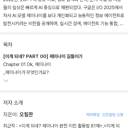
들의 일상은 빠르게 AI 중심으로 재편되었다. 구글은 I/O 2025에서
자사 AI 모델 제미나이를 보다 개인화되고 능동적인 정보 에이전트로
발전시키려는 비전을 공개하며, 실시간 검색, 에이전트 기능 통합, 데
이터 분석, AI 쇼핑 등 실생활에 AI를 활용할 수 있는 방안을 제시했
다. 더불어 확장현실(AR/VR) 기기에도 제미나이를 탑재하여, 사용
목차
자의 맥락을 파악하고 돕는 AI 비서를 구현하려는 청사진을 보여주고
있다.
[이게 되네? PART 00] 제미나이 길들이기
Chapter 01 Ok, 제미나이
이러한 변화는 단지 미래의 가능성에 그치지 않는다. 구글은 이미 발
_제미나이가 무엇인가요?
표한 기술들을 빠르게 실제 서비스에 반영하며, 챗GPT 중심의 AI 세
상에 강력한 대항마로 떠오르고 있다. 제미나이는 뛰어난 성능, 저렴
한 가격, 구글 서비스와의 연동 등에서 기존 AI와 차별화를 꾀하며, 일
저자 소개
상과 업무 전반의 프로세스를 바꾸는 중이다. 《이게 되네? 제미나이
LM 미친 활용법 51제》에서 제미나이를 실제 업무에 활용하는 실습
지은이:
오힘찬
저자파일
신간알림 신청
과 전략을 통해, AI 시대의 초효율에 도달할 수 있는 방법을 안내한다.
최근작 :
<이게 되네? 제미나이 완전 미친 활용법 81제>
,
<이게 되