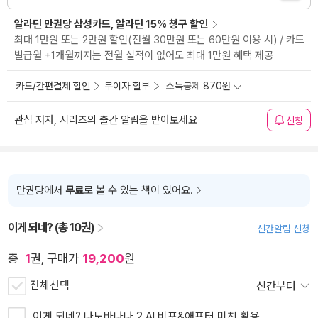
알라딘 만권당 삼성카드, 알라딘 15% 청구 할인
최대 1만원 또는 2만원 할인(전월 30만원 또는 60만원 이용 시) / 카드
발급월 +1개월까지는 전월 실적이 없어도 최대 1만원 혜택 제공
카드/간편결제 할인
무이자 할부
소득공제 870원
관심 저자, 시리즈의 출간 알림을 받아보세요
신청
만권당에서
무료
로 볼 수 있는 책이 있어요.
이게 되네? (총 10권)
신간알림 신청
총
1
권, 구매가
19,200
원
전체선택
신간부터
이게 되네? 나노바나나 2 AI 비포&애프터 미친 활용