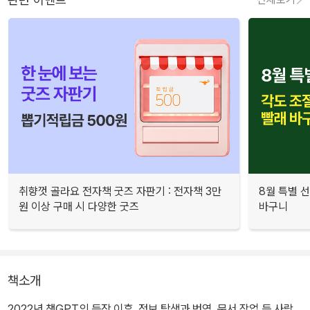
취향껏 골라요 전자책 굿즈 자판기 : 전자책 3만
8월 특별 선
원 이상 구매 시 다양한 굿즈
바구니
책소개
2022년 챗GPT의 등장 이후, 정보 탐색과 번역, 문서 작업 등 사람