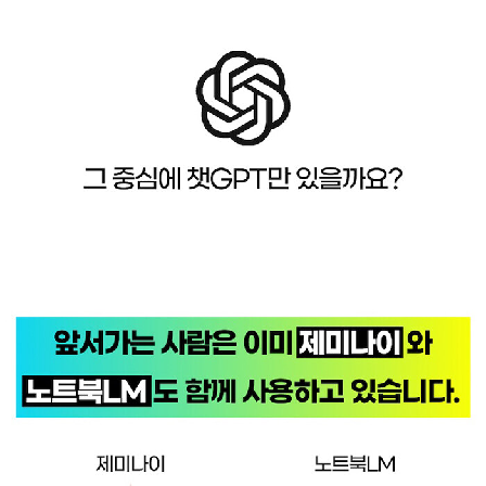
번 방 : open.kakao.com/o/gBWRpyvg - 카톡 2번 방 : open.k
akao.com/o/g9rMB0dh - 미디엄 : medium.com/맥갤러리 - 블
로그 : post.naver.com/dhimchan