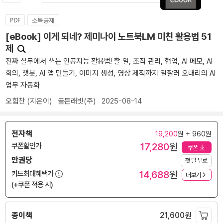
PDF
소득공제
[eBook] 이게 되네? 제미나이 노트북LM 미친 활용법 51
제
진짜 실무에서 쓰는 인공지능 활용법! 할 일, 조직 관리, 협업, AI 메모, AI
회의, 챗봇, AI 앱 만들기, 이미지 생성, 영상 제작까지 일잘러 오대리의 AI
업무 자동화
오힘찬
(지은이)
골든래빗(주)
2025-08-14
전자책
19,200
원 + 960원
17,280
원
쿠폰할인가
쿠폰
만권당
첫 달 무료
14,688
원
카드최대혜택가
더보기
(+쿠폰 적용 시)
종이책
21,600
원