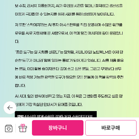
뒤로가
기
보관함담기
선물하기
장바구니
바로구매