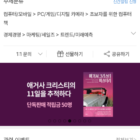
주제분류
신간알림 신청
컴퓨터/모바일
>
PC/게임/디지털 카메라
>
초보자를 위한 컴퓨터
책
경제경영
>
마케팅/세일즈
>
트렌드/미래예측
선물하기
공유하기
관련 이벤트
전체보기