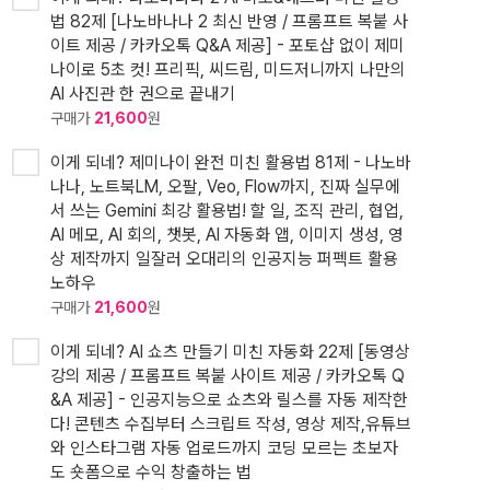
법 82제 [나노바나나 2 최신 반영 / 프롬프트 복붙 사
이트 제공 / 카카오톡 Q&A 제공] - 포토샵 없이 제미
나이로 5초 컷! 프리픽, 씨드림, 미드저니까지 나만의
AI 사진관 한 권으로 끝내기
구매가
21,600
원
이게 되네? 제미나이 완전 미친 활용법 81제 - 나노바
나나, 노트북LM, 오팔, Veo, Flow까지, 진짜 실무에
서 쓰는 Gemini 최강 활용법! 할 일, 조직 관리, 협업,
AI 메모, AI 회의, 챗봇, AI 자동화 앱, 이미지 생성, 영
상 제작까지 일잘러 오대리의 인공지능 퍼펙트 활용
노하우
구매가
21,600
원
이게 되네? AI 쇼츠 만들기 미친 자동화 22제 [동영상
강의 제공 / 프롬프트 복붙 사이트 제공 / 카카오톡 Q
&A 제공] - 인공지능으로 쇼츠와 릴스를 자동 제작한
다! 콘텐츠 수집부터 스크립트 작성, 영상 제작,유튜브
와 인스타그램 자동 업로드까지 코딩 모르는 초보자
도 숏폼으로 수익 창출하는 법