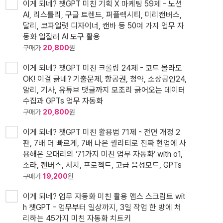
이게 되네? 챗GPT 미친 기획 X 마케팅 59제 - 노션
AI, 리스틀리, 구글 트렌드, 퍼플렉시티, 미리캔버스,
달리, 코파일럿 디자이너, 캔바 등 50여 가지 업무 자
동화 일잘러 AI 도구 활용
구매가
20,800
원
이게 되네? 챗GPT 미친 크롤링 24제 - 코드 몰라도
OK! 이걸 긁네? 기출문제, 항공권, 청약, 소상공인24,
알리, 기사, 유튜브 댓글까지 모조리 긁어오는 데이터
수집과 GPTs 업무 자동화
구매가
20,800
원
이게 되네? 챗GPT 미친 활용법 71제 - 전면 개정 2
판, 7배 더 빠르게, 7배 나은 퀄리티로 진짜 현업에 사
용해온 오대리의 ‘71가지 미친 업무 자동화’ with o1,
소라, 캔버스, 서치, 프로젝트, 고급 음성모드, GPTs
구매가
19,200
원
이게 되네? 업무 자동화 미친 활용 앱스 스크립트 wit
h 챗GPT - 업무부터 일상까지, 3일 작업 한 방에 처
리하는 45가지 미친 자동화 치트키