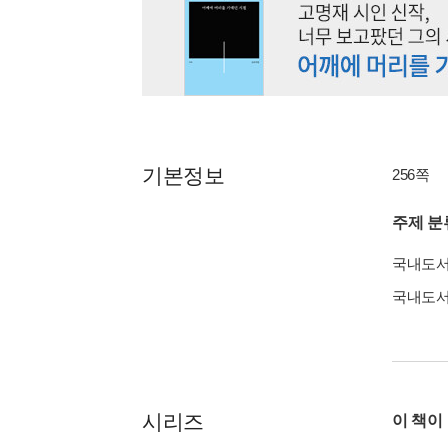
기본정보
256쪽
주제 분
국내도
국내도
시리즈
이 책이