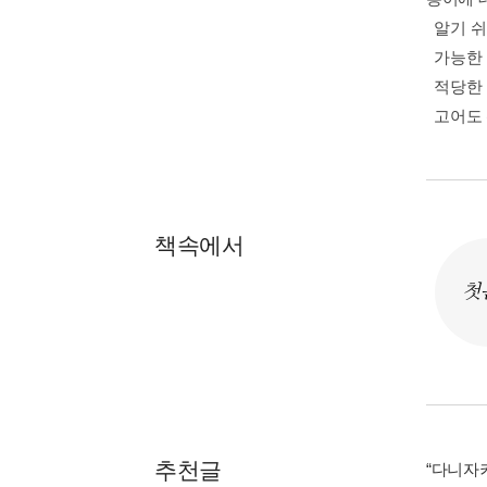
알기 쉬
가능한 
적당한 
고어도 
책속에서
첫
추천글
“다니자