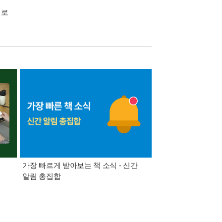
치로
가장 빠르게 받아보는 책 소식 - 신간
경기컬처패스 1만원 
알림 총집합