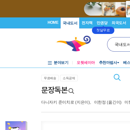
HOME
전자책
만권당
외국도서
국내도서
첫달무료
국내도
분야보기
오뒷세이아
추천마법사
베
무료배송
소득공제
문장독본
다니자키 준이치로
(지은이),
이한정
(옮긴이)
미