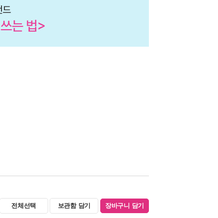
전체선택
보관함 담기
장바구니 담기