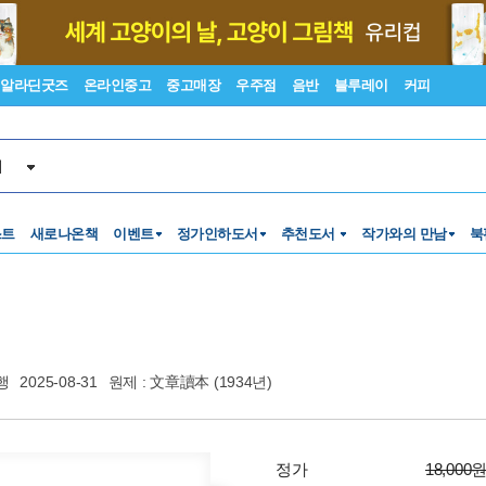
알라딘굿즈
온라인중고
중고매장
우주점
음반
블루레이
커피
서
스트
새로나온책
이벤트
정가인하도서
추천도서
작가와의 만남
북
행
2025-08-31
원제 : 文章讀本 (1934년)
정가
18,000