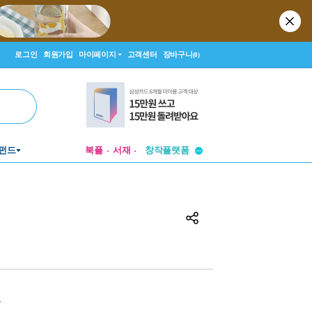
로그인
회원가입
마이페이지
고객센터
장바구니
(0)
펀드
북플
서재
투비컨티뉴드
창작플랫폼
투비컨티뉴드
원