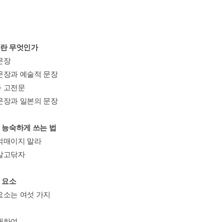
이란 무엇인가
문장
문장과 예술적 문장
 고전문
문장과 일본의 문장
을 능숙하게 쓰는 법
얽매이지 말라
갈고닦자
 요소
요소는 여섯 가지
대하여