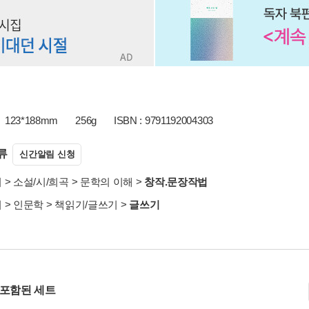
123*188mm
256g
ISBN : 9791192004303
류
신간알림 신청
서
>
소설/시/희곡
>
문학의 이해
>
창작.문장작법
서
>
인문학
>
책읽기/글쓰기
>
글쓰기
 포함된 세트