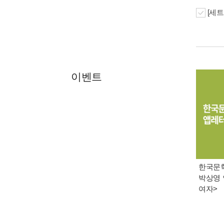
[세트
이벤트
한국문학 
박상영 
여자>