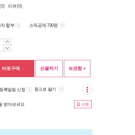
0)
리뷰(0)
자 할부
소득공제 730원
바로구매
선물하기
보관함 +
중고로 팔기
 등록알림 신청
림을 받아보세요
신청