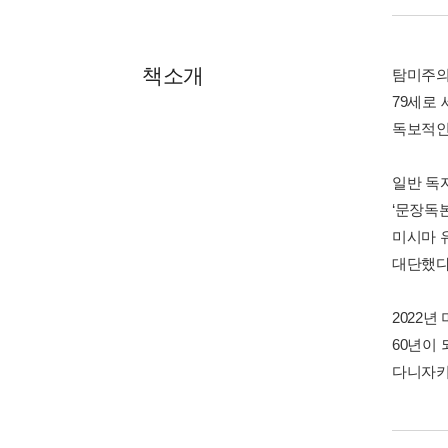
책소개
탐미주의
79세로
독보적인
일반 독
‘문장독
미시마 
대단했다
2022
60년이
다니자키