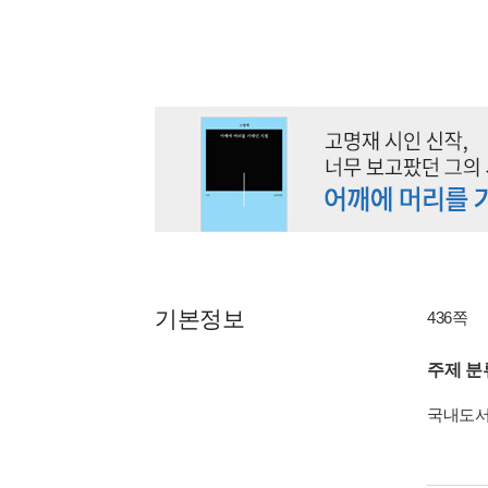
기본정보
436쪽
주제 분
국내도