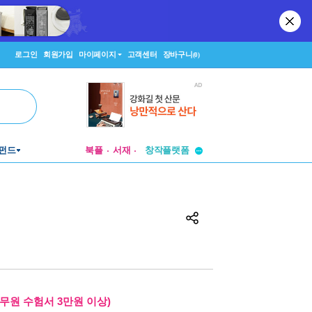
로그인
회원가입
마이페이지
고객센터
장바구니
(0)
투비컨티뉴드
펀드
북플
서재
창작플랫폼
투비컨티뉴드
무원 수험서 3만원 이상)