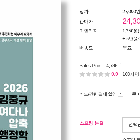
정가
27,000
24,3
판매가
마일리지
1,350원(
+ 5만원
배송료
무료
Sales Point :
4,786
0.0
100자평(
카드/간편결제 할인
무이
스프링 분철
선택
스프링 