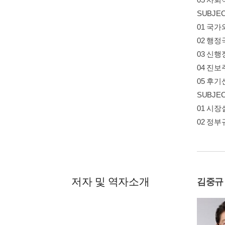
SUBJE
01 국가
02 행정
03 신행정
04 진보
05 후기
SUBJE
01 시장실
02 정부규
저자 및 역자소개
김중규