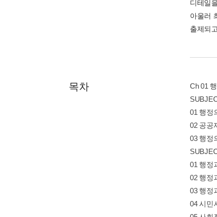
디테일을
아울러 
출제되고
목차
Ch 01
SUBJE
01 행정의
02 공공
03 행정
SUBJE
01 행정과
02 행정과
03 행정과
04 시민
05 사회적