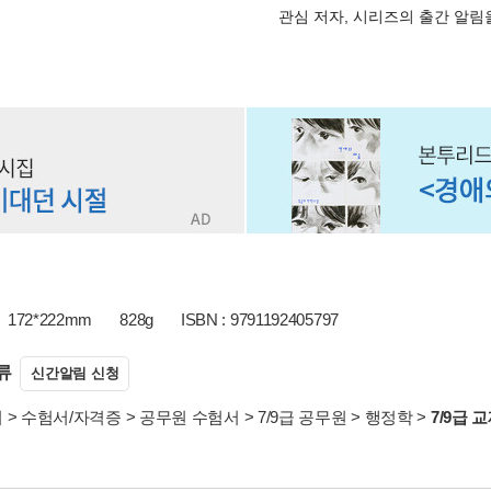
관심 저자, 시리즈의 출간 알
172*222mm
828g
ISBN : 9791192405797
류
신간알림 신청
서
>
수험서/자격증
>
공무원 수험서
>
7/9급 공무원
>
행정학
>
7/9급 