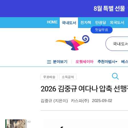
HOME
전자책
만권당
외국도서
국내도서
첫달무료
국내도
분야보기
오뒷세이아
추천마법사
베
무료배송
소득공제
2026 김중규 여다나 압축 선
김중규
(지은이)
카스파(주)
2025-09-02