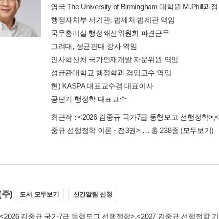
영국 The University of Birmingham 대학원 M.Phill과
행정자치부 서기관, 법제처 법제관 역임
국무총리실 행정쇄신위원회 파견근무
고려대, 성균관대 강사 역임
인사혁신처 국가인재개발 자문위원 역임
성균관대학교 행정학과 겸임교수 역임
현) KASPA 대표교수겸 대표이사
공단기 행정학 대표교수
최근작 :
<2026 김중규 국가7급 동형모고 선행정학>
,
중규 선행정학 이론 - 전3권>
… 총 238종
(모두보기)
주)
도서 모두보기
신간알림 신청
<2026 김중규 국가7급 동형모고 선행정학>
,
<2027 김중규 선행정학 기