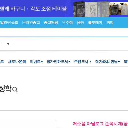
알라딘굿즈
온라인중고
중고매장
우주점
음반
블루레이
커피
서
스트
새로나온책
이벤트
정가인하도서
추천도서
작가와의 만남
북
행정학
저소음 아날로그 손목시계(공