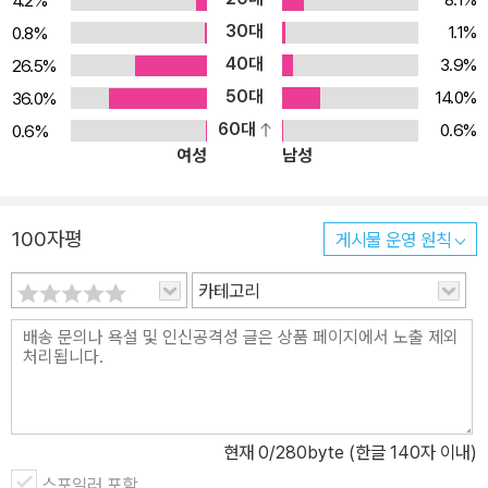
4.2%
별로 정리하였습니다. Step별 풀이 과정을 제공하여, 문제 해결의 핵
30대
1.1%
0.8%
심 아이디어와 논리를 차근차근 따라갈 수 있도록 구성하였으며, 이
40대
3.9%
26.5%
를 통해 자연스럽게 사고력을 확장할 수 있도록 도와드립니다. 6. 기
50대
14.0%
36.0%
출 연계 & 출제자 논평 수능을 준비하는 과정에서 기출 문제의 중요
60대
0.6%
0.6%
성은 아무리 강조해도 지나치지 않습니다. 이해원 N제는 평가원 기출
여성
남성
문제와의 연계 학습을 통해, 문제의 출제 의도를 깊이 이해하고 보다
효과적으로 접근할 수 있도록 구성하였습니다. 또한, 수능 수학 전문
출제자의 논평을 통해 각 문제의 배경과 출제 의도를 분석하며, 실전
100자평
게시물 운영 원칙
에서 문제를 어떻게 해석하고 해결해야 하는지에 대한 깊이 있는 인
사이트를 제공합니다. 이해원 N제는 단순한 문제 풀이를 넘어, 수능
카테고리
실전 대비에 최적화된 학습 시스템을 제공합니다. 배터리를 활용한
난이도 구분, 단계별 학습 플랜, 실전특강, 발문분석, 풀이 흐름 정리,
기출 연계 및 출제자 논평까지 - 이 모든 요소가 조화를 이루어 여러
분의 수능 수학 실력을 탄탄하게 다질 수 있도록 도와드립니다. 믿고
푸는 이해원 N제와 함께, 궁극의 문제 풀이 실력을 완성해 보세요!
현재
0
/280byte (한글 140자 이내)
스포일러 포함