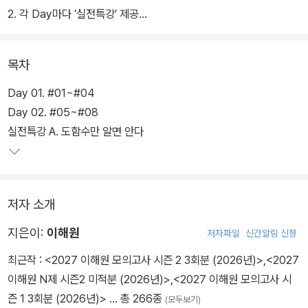
2. 각 Day마다 ′실전특강′ 제공
3. Step별 정리로 문제 해결 과정 명확히 제시
4. 필수 발상 정리 & 기출 연계 & 출제자 논평 수록
목차
Day 01. #01~#04
Day 02. #05~#08
실전특강 A. 도함수만 알면 안다
저자 소개
지은이:
이해원
저자파일
신간알림 신청
최근작 :
<2027 이해원 모의고사 시즌 2 3회분 (2026년)>
,
<2027
이해원 N제 시즌2 미적분 (2026년)>
,
<2027 이해원 모의고사 시
즌 1 3회분 (2026년)>
… 총 266종
(모두보기)