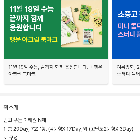
11월 19일 수능, 끝까지 함께 응원합니다. + 행운
여름방학, 
아크릴 북마크
스터디 플
책소개
믿고 푸는 이해원 N제
1. 총 20Day, 72문항. (4문항X 17Day)와 (고난도2문항X 3Day)
로 구성