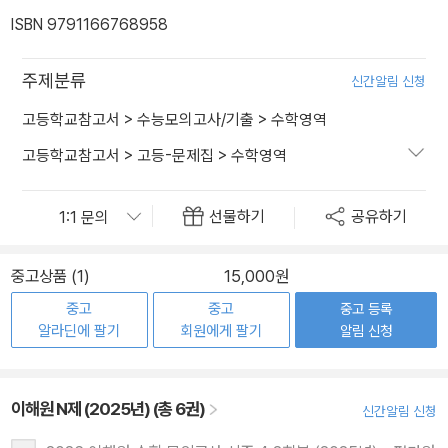
ISBN 9791166768958
주제분류
신간알림 신청
고등학교참고서
>
수능모의고사/기출
>
수학영역
고등학교참고서
>
고등-문제집
>
수학영역
선물하기
공유하기
중고상품 (1)
15,000원
중고
중고
중고 등록
알라딘에 팔기
회원에게 팔기
알림 신청
이해원 N제 (2025년) (총 6권)
신간알림 신청