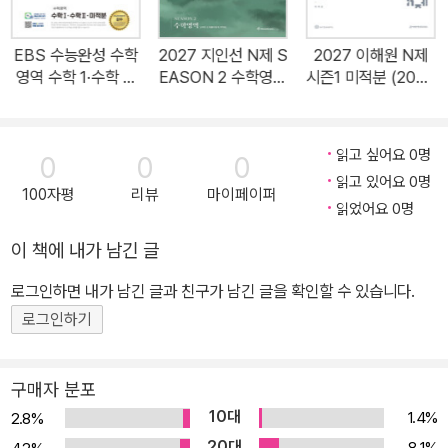
평소에는7문항을 풀며 꾸준히 연습하고, 5일마다 고난도 문제에만
집중하는 날을 따로 마련해 어려운 문제에 대한 대비도 확실히 할 수
EBS 수능완성 수학
2027 지인선 N제 S
2027 이해원 N제
있도록 했습니다. 3. 각 Day마다 '실전특강' 제공 각 Day에는 **'실
영역 수학 1·수학 2·
EASON 2 수학영역
시즌1 미적분 (2026
전특강'**이 포함되어 있어, 핵심 개념과 문제 해결의 중요한 발상을
미적분 (2026년)
(2026년)
년)
익힐 수 있습니다. 단순히 문제를 푸는 데 그치는 것이 아니라, 수능에
서 출제될 가능성이 높은 유형을 어떻게 접근해야 하는지, 어떤 개념
읽고 싶어요 0명
0
0
0
과 사고 과정을 활용해야 하는지를 구체적으로 정리하였습니다. 이를
읽고 있어요 0명
100자평
리뷰
마이페이퍼
통해 실전 감각을 더욱 극대화할 수 있습니다. 4. 필수 발상 정리 - 발
읽었어요 0명
문 분석 수능에서 고득점을 받기 위해서는 단순히 문제를 많이 푸는
이 책에 내가 남긴 글
것뿐만 아니라, 문제를 읽자마자 어떤 발상으로 접근해야 하는지를
로그인하면 내가 남긴 글과 친구가 남긴 글을 확인할 수 있습니다.
아는 것이 중요합니다. 이해원 N제 해설에는 풀이뿐 아니라, **"발문
분석"**을 통해 상위권 학생들이 문제를 읽자마자 떠올리는 핵심 개
로그인하기
념과 해결 전략을 정리하여 제공합니다. 단순한 문제 풀이가 아니라,
출제자의 의도를 파악하고, 문제를 효과적으로 해결하는 사고 과정을
구매자 분포
익힐 수 있도록 구성하였습니다. 5. 한눈에 보는 풀이 흐름 문제를 해
10대
1.4%
2.8%
결하는 과정이 보다 명확하게 이해될 수 있도록, 풀이의 흐름을 단계
20대
8.1%