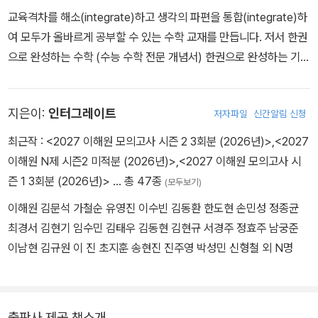
교육격차를 해소(integrate)하고 생각의 파편을 통합(integrate)하
여 모두가 올바르게 공부할 수 있는 수학 교재를 만듭니다. 저서 한권
으로 완성하는 수학 (수능 수학 전문 개념서) 한권으로 완성하는 기출
(평가원·수능·교육청 기출) 이해원 N제 (실전 문항으로만 구성된 고
퀄리티 문제집) 이해원 모의고사 (수능 수학 대비 FINAL 모의고사)
지은이:
인터그레이트
저자파일
신간알림 신청
한권으로 시작하는 수학 (내신 기본서 & 수능 기초서) 활동 네이버카
페pnmath.kr 인스타그램 @lhw_math 공식웹사이트integrate.kr
최근작 :
<2027 이해원 모의고사 시즌 2 3회분 (2026년)>
,
<2027
이해원 N제 시즌2 미적분 (2026년)>
,
<2027 이해원 모의고사 시
즌 1 3회분 (2026년)>
… 총 47종
(모두보기)
이해원 김문석 가철순 유영진 이수빈 김동환 한도현 손민성 정종균
최경서 김현기 임수민 김태우 김동현 김현규 서경주 정효주 남궁준
이남현 김규원 이 진 초지훈 송현진 진주영 박성민 신형철 외 N명
출판사 제공 책소개