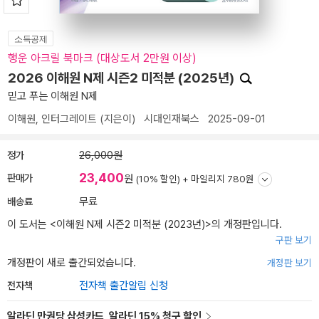
소득공제
행운 아크릴 북마크 (대상도서 2만원 이상)
2026 이해원 N제 시즌2 미적분 (2025년)
믿고 푸는 이해원 N제
이해원
,
인터그레이트
(지은이)
시대인재북스
2025-09-01
정가
26,000원
23,400
판매가
원
(10% 할인) +
마일리지 780원
배송료
무료
이 도서는 <
이해원 N제 시즌2 미적분 (2023년)
>의 개정판입니다.
구판 보기
개정판이 새로 출간되었습니다.
개정판 보기
전자책
전자책 출간알림 신청
알라딘 만권당 삼성카드, 알라딘 15% 청구 할인