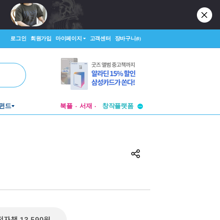
로그인
회원가입
마이페이지
고객센터
장바구니
(0)
투비컨티뉴드
펀드
북플
서재
창작플랫폼
투비컨티뉴드