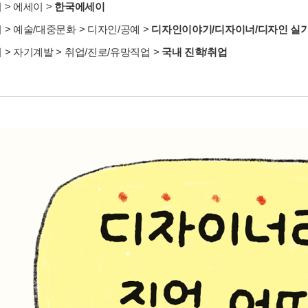
서
>
에세이
>
한국에세이
서
>
예술/대중문화
>
디자인/공예
>
디자인이야기/디자이너/디자인 실
서
>
자기계발
>
취업/진로/유망직업
>
국내 진학/취업