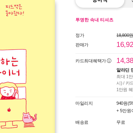
투명한 속내 티셔츠
정가
18,800
16,9
판매가
14,3
카드최대혜택가
알라딘 
최대 1만
시) / 
1만원 
마일리지
940원(5
+ 5만원
배송료
무료