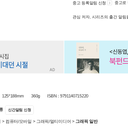
중고로
중고 등록알림 신청
관심 저자, 시리즈의 출간 알
125*188mm
360g
ISBN : 9791140715220
류
신간알림 신청
서
>
컴퓨터/모바일
>
그래픽/멀티미디어
>
그래픽 일반