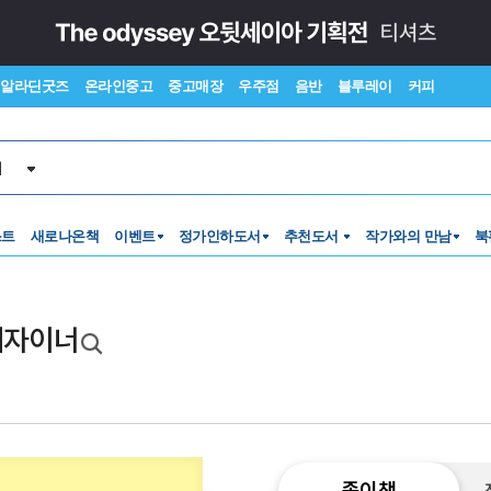
알라딘굿즈
온라인중고
중고매장
우주점
음반
블루레이
커피
서
스트
새로나온책
이벤트
정가인하도서
추천도서
작가와의 만남
북
디자이너
종이책