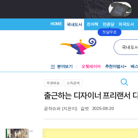
HOME
전자책
만권당
외국도서
국내도서
첫달무료
국내도
분야보기
오뒷세이아
추천마법사
베
무료배송
소득공제
출근하는 디자이너 프리랜서 
공작슈퍼
(지은이)
길벗
2025-08-20