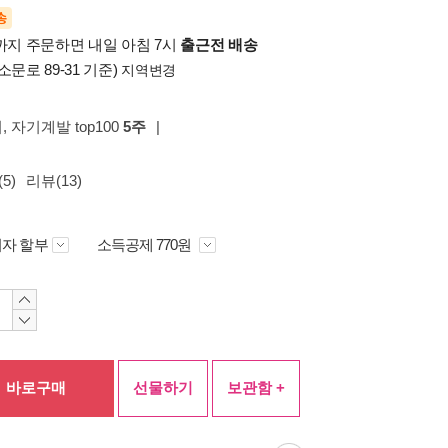
송
시까지 주문하면 내일 아침 7시
출근전 배송
소문로 89-31 기준)
지역변경
위
, 자기계발 top100
5주
|
5)
리뷰(13)
자 할부
소득공제 770원
바로구매
선물하기
보관함 +