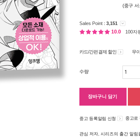
(중구 서
Sales Point :
3,151
10.0
100자평
카드/간편결제 할인
무이
수량
장바구니 담기
중고로
중고 등록알림 신청
관심 저자, 시리즈의 출간 알