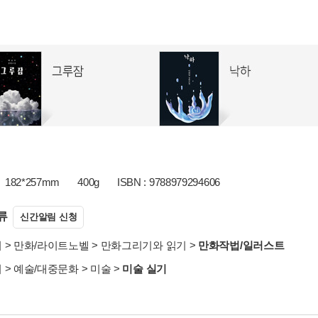
182*257mm
400g
ISBN : 9788979294606
류
신간알림 신청
서
>
만화/라이트노벨
>
만화그리기와 읽기
>
만화작법/일러스트
서
>
예술/대중문화
>
미술
>
미술 실기