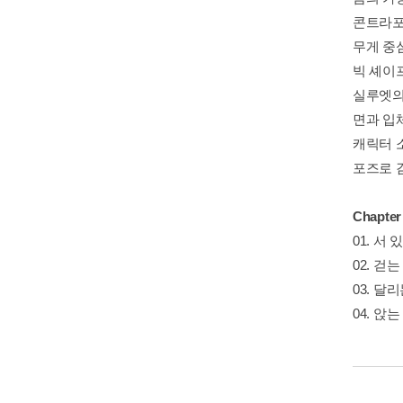
콘트라포
무게 중심
빅 셰이프
실루엣의 
면과 입체
캐릭터 소
포즈로 
Chapte
01. 서 
02. 걷는
03. 달리
04. 앉는