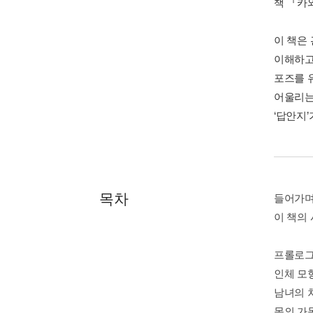
책 『카
이 책은
이해하고
포즈를 
어울리는
‘답안지’
목차
들어가며
이 책의 
프롤로그 
인체 모
남녀의 차
몸의 가동