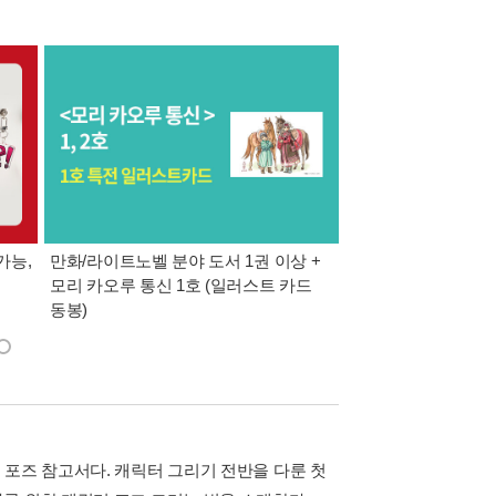
가능,
만화/라이트노벨 분야 도서 1권 이상 +
만사모 테마 2 : 완
모리 카오루 통신 1호 (일러스트 카드
동봉)
 포즈 참고서다. 캐릭터 그리기 전반을 다룬 첫