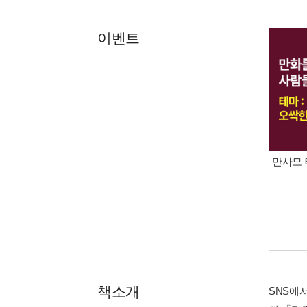
이벤트
만사모 
책소개
SNS에