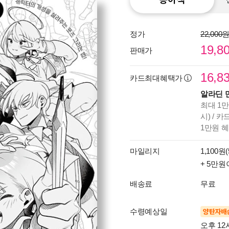
정가
22,000
19,8
판매가
16,8
카드최대혜택가
알라딘 
최대 1만
시) / 
1만원 
마일리지
1,100원(
+ 5만원
배송료
무료
수령예상일
양탄자배
오후 12