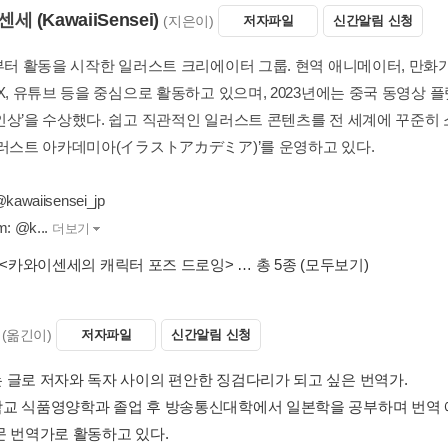
센세
(KawaiiSensei)
(지은이)
저자파일
신간알림 신청
년부터 활동을 시작한 일러스트 크리에이터 그룹. 현역 애니메이터, 만화
X, 유튜브 등을 중심으로 활동하고 있으며, 2023년에는 중국 동영상 플랫폼 b
인상’을 수상했다. 쉽고 직관적인 일러스트 콘텐츠를 전 세계에 꾸준히
일러스트 아카데미아(イラストアカデミア)’를 운영하고 있다.
@kawaiisensei_jp
m: @k...
더보기
<카와이센세의 캐릭터 포즈 드로잉>
… 총 5종
(모두보기)
(옮긴이)
저자파일
신간알림 신청
 글로 저자와 독자 사이의 편안한 징검다리가 되고 싶은 번역가.
교 식품영양학과 졸업 후 방송통신대학에서 일본학을 공부하며 번역 
문 번역가로 활동하고 있다.