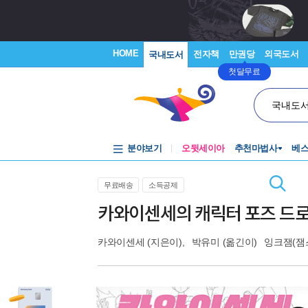
HOME
전자책
만권당
외국도서
국내도서
첫달무료
국내도
분야보기
오뒷세이아
추천마법사
베
무료배송
소득공제
카와이센세의 캐릭터 포즈 드
카와이센세
(지은이),
박유미
(옮긴이)
잉크잼(잼