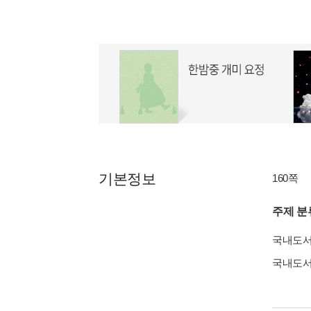
기본정보
160쪽
주제 분
국내도
국내도