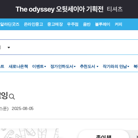
알라딘굿즈
온라인중고
중고매장
우주점
음반
블루레이
커피
서
스트
새로나온책
이벤트
정가인하도서
추천도서
작가와의 만남
북
로잉
스푼)
2025-08-05
종이책