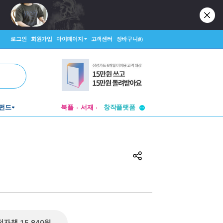
로그인
회원가입
마이페이지
고객센터
장바구니
(0)
투비컨티뉴드
펀드
북플
서재
창작플랫폼
투비컨티뉴드