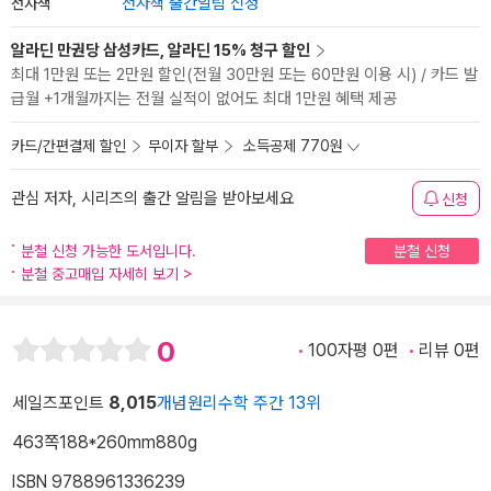
전자책
전자책 출간알림 신청
알라딘 만권당 삼성카드, 알라딘 15% 청구 할인
최대 1만원 또는 2만원 할인(전월 30만원 또는 60만원 이용 시) / 카드 발
급월 +1개월까지는 전월 실적이 없어도 최대 1만원 혜택 제공
카드/간편결제 할인
무이자 할부
소득공제 770원
관심 저자, 시리즈의 출간 알림을 받아보세요
신청
분철 신청 가능한 도서입니다.
분철 신청
분철 중고매입 자세히 보기
>
0
100자평 0편
리뷰 0편
세일즈포인트
8,015
개념원리수학 주간 13위
463쪽
188*260mm
880g
ISBN 9788961336239