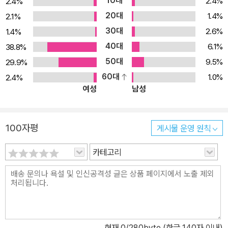
10대
2.4%
2.4%
20대
1.4%
2.1%
30대
2.6%
1.4%
40대
6.1%
38.8%
50대
9.5%
29.9%
60대
1.0%
2.4%
여성
남성
100자평
게시물 운영 원칙
카테고리
현재
0
/280byte (한글 140자 이내)