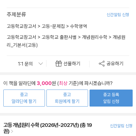
주제분류
신간알림 신청
고등학교참고서
>
고등-문제집
>
수학영역
고등학교참고서
>
고등학교 출판사별
>
개념원리수학
>
개념원
리_기본서(고등)
선물하기
공유하기
이 책을 알라딘에
3,000
원 (
최상
기준)에 파시겠습니까?
중고
중고
중고 등록
알라딘에 팔기
회원에게 팔기
알림 신청
고등 개념원리 수학 (2026년-2027년) (총 19
신간알림 신청
권)