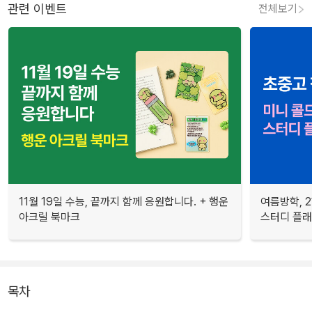
관련 이벤트
전체보기
11월 19일 수능, 끝까지 함께 응원합니다. + 행운
여름방학, 
아크릴 북마크
스터디 플
목차