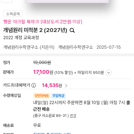
소득공제
행운 아크릴 북마크 (대상도서 2만원 이상)
개념원리 미적분 2 (2027년)
2022 개정 교육과정
개념원리수학연구소
(지은이)
개념원리수학연구소
2025-07-15
정가
19,000원
17,100
판매가
원
(10% 할인) +
마일리지 950원
14,535
카드최대혜택가
원
수령예상일
양탄자배송
주말특급
내일(일) 22시까지 주문하면 8월 10일 (월) 아침 7시
출
근전 배송
(중구 서소문로 89-31 )
변경
배송료
무료