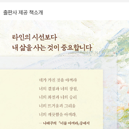
되었습니다. 특히 「풀꽃」은 ‘한국인이 가장 사랑하는 시’로 꼽히며, 그
는 명실상부 우리 시대를 대표하는 국민 시인으로 자리매김했습니다.
출판사 제공 책소개
첫 시집 이후 『너를 아끼며 살아라』, 『너의 초록으로, 다시』, 『약속하
건대, 분명 좋아질 거예요』 ,『오래 보고 싶었다』등 200여 권에 달하
는 방대한 저술 활동을 이어오고 있습니다. 그의 시는 간결하고도 깊
은 울림을 주어 해외 8개국에 번역 소개되었으며, 국경을 넘어 세계
독자들의 마음까지 녹여내고 있습니다. 한국시인협회장과 공주문화
원장을 역임하며 문학적 위상을 높였고, 소월시문학상, 정지용문학상
등 국내 유수의 문학상을 휩쓸며 그 깊이를 인정받았습니다. 그의 소
박한 소망이었던‘시인이 되는 것',‘예쁜 아내와 가정을 꾸리는 것', '공
주에서 사는 것'은 이제 모두 현실이 되었습니다. 2014년 공주 봉황
산 자락에 터를 잡은 ‘나태주풀꽃문학관'은 2025년 신축 재개관을
통해 새로운 문학적 거점으로 거듭났습니다. 매년 수여하는 풀꽃문학
상을 통해 후학 양성에도 힘쓰는 그는, 여전히 독자들의 손이 닿는 가
장 가까운 곳에 머무는 ‘작은 시인’으로 남기를 소망하고 있습니다.