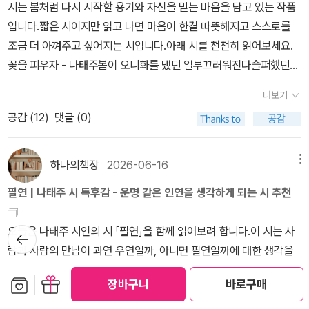
시를 쓰고 싶다는 마음이 생긴다“너를 아끼며 살아라”라는 문장을 되
시는 봄처럼 다시 시작할 용기와 자신을 믿는 마음을 담고 있는 작품
뇌며 지내던 어느 날, 문득 한 편의 시가 떠올랐다. <나를 보살피며
입니다.짧은 시이지만 읽고 나면 마음이 한결 따뜻해지고 스스로를
살자> 아이에게 맛있는 음식을 챙겨주듯나에게도 따뜻한 한 끼를
조금 더 아껴주고 싶어지는 시입니다.아래 시를 천천히 읽어보세요.
선물하자. 아이의 건강과 성장을 살피듯내 몸과 마음의 안녕도 살펴
꽃을 피우자 - 나태주봄이 오니화를 냈던 일부끄러워진다슬퍼했던
보자. 아이에게 좋은 엄마가 되기 위해 공부하듯나를 더 이해하며 성
일미안해진다꽃이 피니미워했던 일뉘우쳐진다짜증냈던 일속상해진
더보기
숙한 어른이 되기 위해 배우자. 아이만을 바라보며 살아가기보다나
다나도 분명 꽃인데나만 그걸몰랐던 거다봄이다 이제너도 꽃을 피워
공감 (
12
)
댓글 (0)
도 바라보고, 보살피며 살아가자. 나태주 시인님께 특별한 의미가 있
라.■ 해설 및 주제 분석이 시는 봄이라는 계절을 통해 사람의 마음에
는 책이,내게도 깊은 감사와 감동으로 다가왔다. 나뭇잎이 물드는
도 새로운 변화가 찾아올 수 있음을 이야기하는 작품입니다.시의 앞
계절, 가을나태주 시인님의 시와 말씀으로 내 마음도 고요히 물들고
부분에서는 화를 냈던 일, 슬퍼했던 일, 미워했던 일을 하나씩 돌아보
하나의책장
2026-06-16
메뉴
싶어진다. 🍀바쁜 일상 속에서 우리는 얼마나 자주 ‘나’를 잊고 살
는데 봄이 찾아오고 꽃이 피어나자 그동안 마음속에 품고 있던 감정
필연 | 나태주 시 독후감 - 운명 같은 인연을 생각하게 되는 시 추천
아가는지 모릅니다.내 마음을 들여다보고, 조용히 돌보는 시간을 자
들이 자연스럽게 부끄럽고 미안하게 느껴짐을 알 수 있습니다.생각해
주 갖고 계신가요?스스로를 재촉하고, 지치게 만들고 있지는 않으신
보면 계절은 변하지 않은 것 같지만 사실 변한 것은 풍경보다도 자신
오늘은 나태주 시인의 시 「필연」을 함께 읽어보려 합니다.이 시는 사
뒤로가
가요. “당신은 소중한 사람입니다.”“너무 잘하려고 애쓰지 마세
의 마음입니다.특히 마지막 부분이 이 시의 핵심입니다.【나도 분명 꽃
기
람과 사람의 만남이 과연 우연일까, 아니면 필연일까에 대한 생각을
요.”“우리 모두 행복한 사람이 됩시다.” 나태주 시인이 들려주는 가
인데 / 나만 그걸 몰랐던 거다】누구나 저마다의 꽃을 피울 수 있는 존
담고 있는 작품입니다.짧은 시이지만 인연의 의미를 다시 돌아보게
장 소중한 말씀을 들어보세요.우리 모두는 소중하며 빛나는 존재임을
재이지만, 바쁜 일상과 반복되는 현실 속에서 그 사실을 잊고 살아갈
보관함담기
선물하기
장바구니
바로구매
만드는 깊은 울림이 있습니다.아래 시를 천천히 읽어보세요.필연 - 나
기억할 수 있게 해줄 거예요. ✉️헤스티아(@hestia_hotforever)
때가 많습니다.이 구절은 스스로의 가치를 잊고 살아가는 우리에게
태주우연이었다네가 내개로 온 것내가 네게로 간 것바람 하나길모퉁