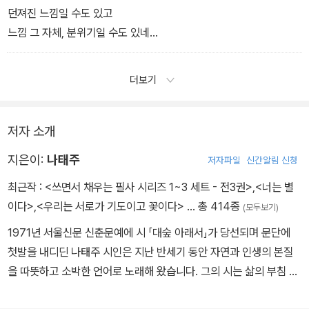
던져진 느낌일 수도 있고
느낌 그 자체, 분위기일 수도 있네
느낌 너머의 느낌의 그림자를 느끼면 되는 일일세
그림을 보듯 하고
더보기
음악을 듣듯 하시게
속속들이 알려고 하지 말고
그냥 건너다보시게 훔쳐 가시게.
저자 소개
지은이:
나태주
저자파일
신간알림 신청
최근작 :
<쓰면서 채우는 필사 시리즈 1~3 세트 - 전3권>
,
<너는 별
이다>
,
<우리는 서로가 기도이고 꽃이다>
… 총 414종
(모두보기)
1971년 서울신문 신춘문예에 시 「대숲 아래서」가 당선되며 문단에
첫발을 내디딘 나태주 시인은 지난 반세기 동안 자연과 인생의 본질
을 따뜻하고 소박한 언어로 노래해 왔습니다. 그의 시는 삶의 부침 속
에서 지친 이들의 아픔을 다독이고 상처를 어루만지는 고요한 위로가