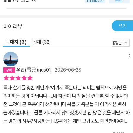
쓰기
마이리뷰
구매자 (3)
전체 (32)
메뉴
우민(愚民)ngs01
2026-06-28
죽다 살기를 몇번 째인가?여기서 죽는다는 의미는 법적으로 사망을
의미하는 것이 아닙니다.....내 자신이 나의 몸을 컨트롤 할 수 없다면
전 그것이 곧 죽음이라 생각됩니다!북플 가족분들 저 어리석은 백성
돌아왔습니다.....물론 기다리지 않으셨겠지만,참 많은 것을 깨닫게 하
는 병과의 사투?사랑하는 H.S씨에게 제일 고맙고도 미안한마음이
듭니다...그리고 우리의 첫 작품?인 어느새 대기업에다니는 로즈공주