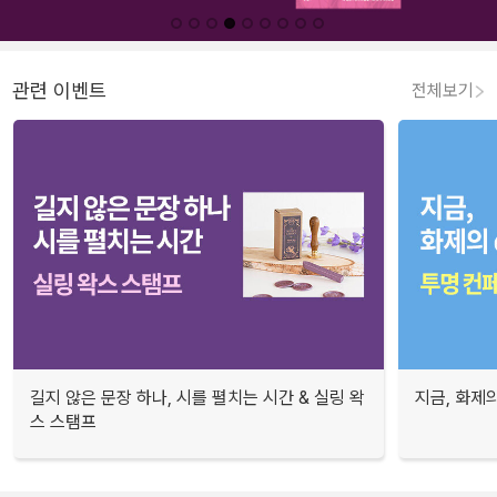
관련 이벤트
전체보기
길지 않은 문장 하나, 시를 펼치는 시간 & 실링 왁
지금, 화제의
스 스탬프