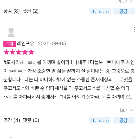
더보기
님 감사합니다.마지막으로 두번째로 미안한 막내 S.min왕자님 나의
공감 (
8
)
댓글 (2)
예민함과 투정을 묵묵히다 받아 준 그대는 진정 전생에 나의 아버지
같은 느낌을 받아 고맙고 미안합니다!오만하고 늘 저는 저만을 먼저
생각했음을깨달았습니다...지금 살아있음에 감사드리며지금 두 눈으
메뉴
로 볼 수 있음에 감사드리며지금 두 발로 걸을 수 있음에 다시 감사하
레인포유
2025-09-05
고지금 이렇게 글을 칠 수 있음에 감사드립니다.저를 아시는 모든 분
께 감사합니다.
#도서리뷰 📖너를 아끼며 살아라 I 나태주 I 더블북 🌟나태주 시인
이 들려주는 가장 소중한 말 삶을 끝까지 잘 살아내는 것, 그것으로 충
분합니다 너는 너 하나하나밖에 없는 소중한 존재세상의 그 무엇을
주고서도너와 바꿀 순 없다세상을 다 주고서도너를 대신할 순 없다
-<너를 아껴라> 시 중에서- “너를 아끼며 살아라. 너를 아끼며 살아
라.”'아낀다' 라는 말이 이렇게 마음을 울릴 줄 몰랐다.나태주 시인의
더보기
인자한 미소와 따뜻한 목소리가 들려오는 듯하다.가슴이 뭉클해진다.
공감 (
4
)
댓글 (0)
우리는 소중한 것을 오래도록 간직하고 지키고 싶을 때‘아낀다’는 표
현을 자주 사용한다. 사랑하는 가족, 친척, 친구, 이웃, 반려 동·식