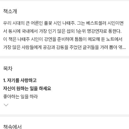
책소개
우리 시대의 큰 어른인 풀꽃 시인 나태주. 그는 베스트셀러 시인이면
서 동시에 국내에서 가장 인기 많은 섭외 1순위 명강연자로 통한다.
이 책은 나태주 시인이 강연을 준비하며 틈틈이 메모해 둔 노트에서
가장 많은 사람들에게 공감과 감동을 주었던 글귀들을 가려 뽑아 엮
은 책이다.
목차
초등학생들에게는 내일의 꿈을 심어주고, 청소년들에게는 가슴에 반
짝이는 별을 잃지 말라고 당부하고, 대학생들에게는 미래를 향한 가
1. 자기를 사랑하고
슴 벅찬 희망의 날개를 달아 주었다. 자신감을 잃어버린 어른들에게
자신이 원하는 일을 하세요
는 가고 싶었던 길을 가라고 응원하며 자존감이 낮은 사람들에게 더
좋아하는 일을 하라
나를 사랑하고 아끼며 살라고 조언한다.
이 책을 읽다 보면 온 마음을 다해 사랑으로 나를 위해 아낌없이 모든
책속에서
인생의 지혜를 다 내어주고 싶어 하는 노시인의 간절하고 따뜻한 마