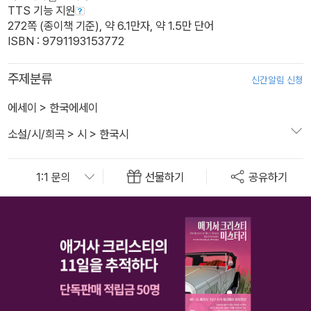
TTS 기능 지원
272쪽 (종이책 기준), 약 6.1만자, 약 1.5만 단어
ISBN : 9791193153772
주제분류
신간알림 신청
에세이
>
한국에세이
소설/시/희곡
>
시
>
한국시
선물하기
공유하기