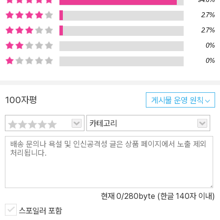
생의 반려자를 만날 수 있었다고 회고한다. 지나고 보니 어떤 실패도
2.7%
어떤 인생도 의미가 없었던 시간은 없었다고 힘주어 말한다. “아홉 번
2.7%
실패했다면, 아홉 번 시작한 것입니다. 그렇다면 왜, 열 번째 시작을
망설이는 걸까요? 아홉 번 실패했다는 것은, 바꿔 말하면 아홉 번이
0%
나 시작했다는 의미입니다. 이는 여덟 번 실패한 사람보다 더 잘했다
0%
는 뜻은 아니지만, 적어도 더 많이 노력했다는 증거입니다.” 절대 기
죽지 마라, 행복하고 또 행복하게 살아라 이 책은 나태주 시인이 평생
100자평
게시물 운영 원칙
의 삶에서 얻은 아름다운 깨달음이 담겨 있다. 또한 수많은 강연과 인
터뷰를 통해서 고백했던 개인사와 시인이 알고 있는 위인들의 감동적
카테고리
인 이야기들로 구성되어 있다. 헤세부터 장자, 푸시킨, 조지훈 시인과
다산 정약용, 철학자 김태길 교수, 미국의 심리학자인 앤절라 더크워
스 등의 어록들이 소개돼 있고 그들의 말을 통해 우리가 무엇을 깨우
쳐야 하는지 친절하게 설명한다. 그밖에도 시인의 아버지와 할머니에
관한 에피소드, 시인이 교장으로 재직할 때 조무원이라는 직책으로
현재
0
/280byte (한글 140자 이내)
학교에서 청소와 심부름을 했던 사람에 대한 애틋한 추억도 담겨 있
다. “겉으로 보잘것없거나 쓸모없어 보이는 것 속에서도 큰 잠재력과
스포일러 포함