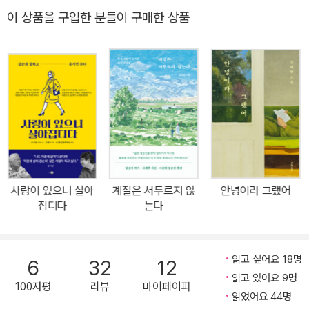
이 강연을 준비하며 틈틈이 메모해 둔 노트에서 가장 많은 사람들에
이 상품을 구입한 분들이 구매한 상품
게 공감과 감동을 주었던 글귀들을 가려 뽑아 엮은 책이다. 초등학생
들에게는 내일의 꿈을 심어주고, 청소년들에게는 가슴에 반짝이는 별
을 잃지 말라고 당부하고, 대학생들에게는 미래를 향한 가슴 벅찬 희
망의 날개를 달아 주었다. 자신감을 잃어버린 어른들에게는 가고 싶
었던 길을 가라고 응원하며 자존감이 낮은 사람들에게 더 나를 사랑
하고 아끼며 살라고 조언한다. 이 책을 읽다 보면 온 마음을 다해 사랑
으로 나를 위해 아낌없이 모든 인생의 지혜를 다 내어주고 싶어 하는
노시인의 간절하고 따뜻한 마음을 느낄 수 있다. 삶을 끝까지 잘 살아
내는 것, 그것으로 충분하다 나태주 시인에게 이런 말을 하는 사람이
사랑이 있으니 살아
계절은 서두르지 않
안녕이라 그랬어
많다고 한다. “사는 것이 너무 힘듭니다. 하루하루를 버티며 살아가는
집디다
는다
일이 너무 고통스럽습니다. 어떻게 살아야 할까요?” 그러면 시인은
주저 없이 대답한다. “어떤 경우에도 이 고단하고 힘든 삶을 끝까지
잘 살아내는 것이 중요합니다. 이번 생에 버스를 놓쳤다고 포기하거
읽고 싶어요 18명
6
32
12
나 슬퍼하지 마세요. 다음 버스가 반드시 옵니다.” 자존감의 회복을
읽고 있어요 9명
100자평
리뷰
마이페이퍼
돕는 따스한 목소리 우리는 삶이 고단하여 수시로 포기하고 싶은 순
읽었어요 44명