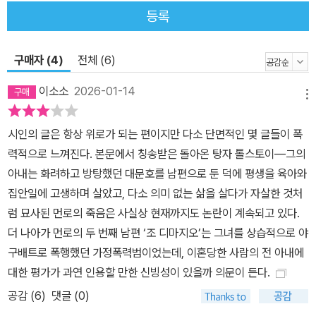
가치가 숨어 있다. 그러므로 절대 낙담하거나 기죽지 말라.” 시인은
등록
작고 평범한 일상을 성실히 가꿔가는 삶이 가장 귀하고 아름답다고
말한다. 우리는 모두 행복할 권리가 있고, 또 행복해야 한다고 강조한
구매자 (4)
전체 (6)
다. 그것이 우리의 의무이며 우리는 충분히 그럴 자격이 있다고 위로
하고 격려한다.
이소소
2026-01-14
메뉴
시인의 글은 항상 위로가 되는 편이지만 다소 단면적인 몇 글들이 폭
력적으로 느껴진다. 본문에서 칭송받은 돌아온 탕자 톨스토이―그의
아내는 화려하고 방탕했던 대문호를 남편으로 둔 덕에 평생을 육아와
집안일에 고생하며 살았고, 다소 의미 없는 삶을 살다가 자살한 것처
럼 묘사된 먼로의 죽음은 사실상 현재까지도 논란이 계속되고 있다.
더 나아가 먼로의 두 번째 남편 ‘조 디마지오’는 그녀를 상습적으로 야
구배트로 폭행했던 가정폭력범이었는데, 이혼당한 사람의 전 아내에
대한 평가가 과연 인용할 만한 신빙성이 있을까 의문이 든다.
공감 (
6
)
댓글 (0)