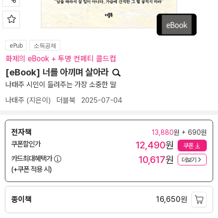
ePub
소득공제
화제의 eBook + 투명 컨페티 콜드컵
[eBook] 너를 아끼며 살아라
나태주 시인이 들려주는 가장 소중한 말
나태주
(지은이)
더블북
2025-07-04
전자책
13,880
원 + 690원
12,490
원
쿠폰할인가
쿠폰
10,617
원
카드최대혜택가
더보기
(+쿠폰 적용 시)
종이책
16,650
원