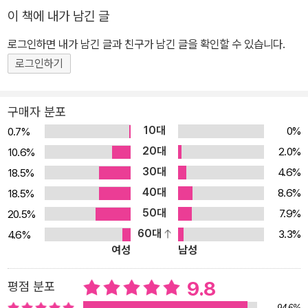
간들을 종종 마주하곤 한다. 특히 치열한 경쟁 사회 속에서 부대끼며
이 책에 내가 남긴 글
살아가다 보면 자기보다 우월하다고 느껴지는 대상과 비교당하며 상
로그인하면 내가 남긴 글과 친구가 남긴 글을 확인할 수 있습니다.
대적 박탈감과 열등감을 느끼기도 하고, 이로 인해 자존심에 상처를
입기도 한다. 이러한 경험들이 반복되면서 점차 자존감이 낮아지고
로그인하기
마음이 불안정하며 혼란스러움을 느끼곤 한다. 더불어 현대 사회에서
는 개인적인 감정을 깊이 나누고 진솔하게 소통할 기회가 줄어들면서
구매자 분포
외로움과 불안을 홀로 감당해야 할 때가 많다. 이 책은 이러한 고립감
10대
0%
0.7%
으로부터 스스로 벗어나는 길을 안내하고 있다. 또한 자존감의 회복
20대
2.0%
10.6%
을 돕는 따스한 목소리로 우리의 상처를 어루만져 준다. 아홉 번의 실
30대
4.6%
18.5%
패는 아홉 번의 시작이다 나태주 시인은 지난날 자신의 결핍을 깨닫
40대
8.6%
18.5%
고 그것을 극복하는 것이 삶의 목표였다고 말한다. 시인 또한 한때 출
50대
7.9%
20.5%
판사로부터 밥 먹듯 거절을 당했던 설움 많은 무명 시인이었던 적이
60대
3.3%
4.6%
있었다. 그때는 자기 돈을 들여서 책을 만드는 소위 ‘자비 출판’을 하
여성
남성
기도 했다고 고백한다. 어디를 가더라도 환대받지 못하던 시절이 있
었고 사랑했던 여성들로부터 번번이 선택받지 못하는 아픔을 겪기도
9.8
평점 분포
했다는 것이다. 하지만 시인은 그 덕분에 시를 써서 시인이 되었고 평
94.6%