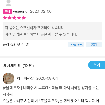
물, 좋아하는 물건, 아름다운 자연… 소중히 여기고 보살피고 싶은 것
메뉴
들이 많다. 하지만 “나를 얼마나 아끼며 살아가고 있을까?”라는 물
yeseung
2026-02-06
음 앞에서는 문득 마음이 멈칫하고, 쉽게 대답이 떠오르지 않는다. '나
를 아끼며 살아가야지!' ❤️마음을 어루만져주는 어록집『너를 아끼며
살아라』 는 나태주 시인의 시와 방송·유튜브 등 다양한 인터뷰에서 전
이 글에는 스포일러가 포함되어 있습니다.
한 따뜻한 말들을 모은 책이다. 시인이 되고 싶었던 이유꿈을 이루기
회색 영역을 클릭하면 내용을 확인할 수 있습니다.
위해 걸어온 시간삶의 고비를 넘긴 이야기가치관과 삶의 태도까지나
공감 (
2
)
댓글 (0)
태주 시인을 알 수 있는 소중한 시간이 되었다. 시인의 따뜻한 말
씀과 잘 어울리는 클로드 모네의 명화가마음을 평온하게 만들어주었
고 각 파트의 끝에는 필사를 할 수 있는 공간이 마련되어 있어오랫동
쓰기
마이페이퍼 (12편)
안 문장을 마음속에 새기며 여운을 간직할 수 있었다. 2025년 6월
12일에 초판 1쇄가 발행되었는데약 두 달 만인 8월 18일에 초판 5쇄
하나의책장
2026-08-04
메뉴
가 인쇄되었다니!! 역시나 많은 사람들이 나태주 시인의 따뜻한 말씀
속에서 위로와 치유 받고 있음을 느낄 수 있었다. p.79 감정을 조절
꽃을 피우자 | 나태주 시 독후감 - 힘들 때 다시 시작할 용기를 주는
하는 데 가장 좋은 방법은 시를 읽고, 시를 생각하고 가슴에 간직하는
시 추천
일입니다. 아름다운 언어로 빚어진 시가 점점 더 좋아진다.나도 자주
오늘은 나태주 시인의 시 「꽃을 피우자」를 함께 읽어보려 합니다.이