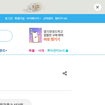
로그인
회원가입
마이페이지
고객센터
장바구니
(0)
펀드
북플
서재
투비컨티뉴드
창작플랫폼
투비컨티뉴드