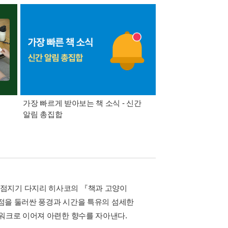
가장 빠르게 받아보는 책 소식 - 신간
경기컬처패스 1만원 
알림 총집합
서점지기 다지리 히사코의 『책과 고양이
서점을 둘러싼 풍경과 시간을 특유의 섬세한
치워크로 이어져 아련한 향수를 자아낸다.