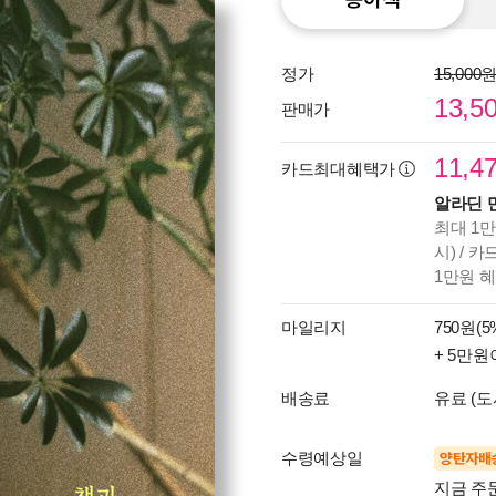
정가
15,000
13,5
판매가
11,4
카드최대혜택가
알라딘 
최대 1만
시) / 
1만원 
마일리지
750원(5
+ 5만원
배송료
유료 (도
수령예상일
양탄자배
지금 주