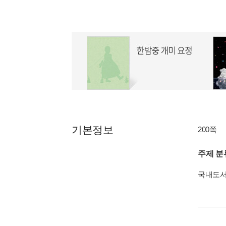
기본정보
200쪽
주제 분
국내도