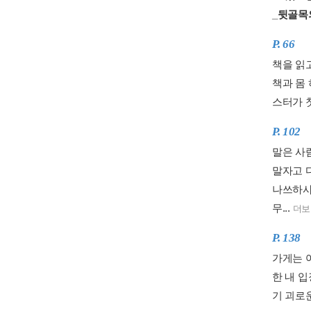
_뒷골목
P. 66
책을 읽
책과 몸 
스터가 첫
P. 102
말은 사
말자고 
나쓰하샤
무...
더보
P. 138
가게는 
한 내 
기 괴로운