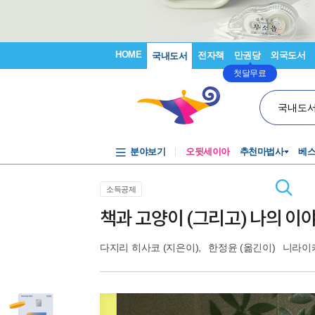
HOME
전자책
만권당
외국도서
국내도서
첫달무료
국내도
분야보기
오뒷세이아
추천마법사
베
소득공제
책과 고양이 (그리고) 나의 이
다지리 히사코
(지은이),
한정윤
(옮긴이)
니라이