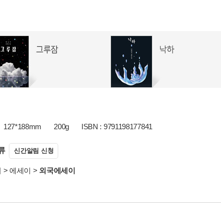
127*188mm
200g
ISBN : 9791198177841
류
신간알림 신청
서
>
에세이
>
외국에세이