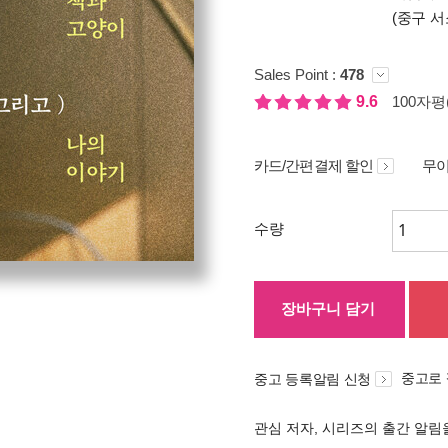
(중구 서
Sales Point :
478
9.6
100자평(
카드/간편결제 할인
무이
수량
장바구니 담기
중고로
중고 등록알림 신청
관심 저자, 시리즈의 출간 알