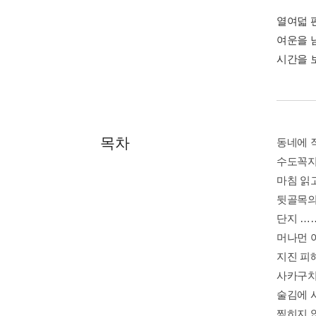
열여덟 
여운을 
시간을 
목차
동네에 작
수도꼭지
마침 읽고
뒷골목의 
단지 ……
머나먼 어
지진 피해
사카구치
술김에 시
찍히지 않