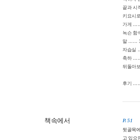
끝과 시작
키요시로의
가게 ……
녹슨 함석
말 …… 1
자습실 …
축하 ……
뒤돌아보다
후기 ……
책속에서
P. 51
뒷골목에
고 있으