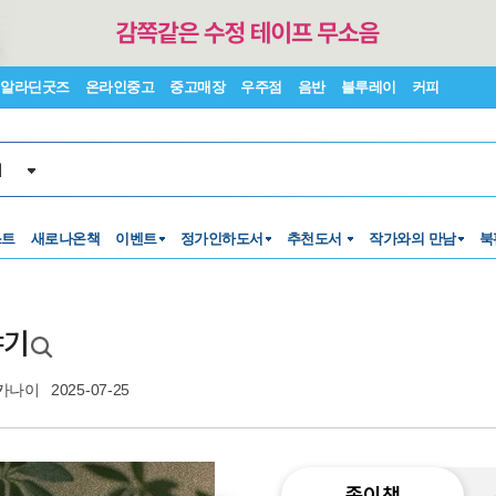
알라딘굿즈
온라인중고
중고매장
우주점
음반
블루레이
커피
서
스트
새로나온책
이벤트
정가인하도서
추천도서
작가와의 만남
북
야기
카나이
2025-07-25
종이책