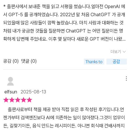
책에서 얻을 수 있는 가치를 저자는 다음과 같이 명확하게 제시하고
고, 마지막으로 네 번째 파트에서는 AI 도입시 잊지 말아야할 원칙과
* 출판사에서 보내준 책을 읽고 서평을 썼습니다.얼마전 OpenAI 에
있습니다. “AI 기술의 급변하는 흐름속에서도 흔들리지 않는 ”기본적
최신 AI 동향을 정리하며 마무리하고 있습니다.​특히 파트 2에서 '우리
서 GPT-5 를 공개하였습니다. 2022년 말 처음 ChatGPT 가 공개
인 접근방법“과 ”본질적인 원칙“을 다룬다는 점에 있습니다.” 그래서
회사는 왜 AI를 도입해야 할까?'라는 근본 질문을 던진 뒤, 외부 솔루
되었을때 많은 사람들이 깜짝 놀랐습니다. 마치 사람과 대화하는 것
이 책은 AI를 기획하고 서비스를 만들어내는 과정에서 반드시 알아야
션 활용 vs. 자체 내재화 여부, 기대성과 대비 성능 격차 원인 분석 등
처럼 내가 궁금한 것들을 질문하면 ChatGPT 는 어떤 질문이든 명
할 핵심적인 방법론과 실무적인 프로세스를 통해 실용적인 사례와 노
실무자가 부딪히는 현장의 의문을 논리적으로 풀어 내고 있어 실무에
확하게 답변해 주었네요. 이후 몇 달마다 새로운 GPT 버전이 나왔고
하우를 상세하게 담아내고 있습니다. 내공이 담긴 좋은 책이라 평가
큰 도움이 되리라 생각합니다.​'AI 적용 여부의 적절성을 판단하려면,
그때마다 성능이 크게 좋아진 것을 체감할 수 있었습니다. GPT-5 의
해 보고 싶습니다. AI 제품을 만드는 전체 프로세스를 딱딱하게 풀어
더보기
명확한 비즈니스 목표와 성과 지표를 먼저 설정해야 한다'는 메시지
경우 일반인공지능인 AGI 가 근접했다는 평가를 받을 정도로 또한번
나가지 않고 “식당 운영 매뉴얼이란 스토리텔링”을 입혀 비유적으로
는 모든 AI 프로젝트의 출발점임을 기억할 필요가 있습니다.​실제로
공감 (
0
)
댓글 (0)
충격을 주었습니다.OpenAI 뿐만 아니라 구글, 메타, 알리바바, 딥시
설명하는 책의 전개상 흐름은 독자들의 이해를 돕고 있으며 교육과정
본서 저자들이 소속된 AI 전문기업인 업스테이지가 실제 보험사와 협
크 등 많은 기업들이 LLM 을 공개하고 있습니다. 우리나라 기업으로
개발의 특장점을 고스란히 책에 담고 있어 저자의 노력과 역량이 돋
업해 진료비 영수증 처리 자동화로 업무 시간을 50% 이상 단축한 사
는 네이버와 LG, 업스테이지가 대표적인데 '오늘부터 회사에서 AI 합
메뉴
보인 부문이라 생각됩니다. 그리고 강의 장표라 생각되는 책의 모든
례나, 대규모 문서 처리량의 60%를 AI로 전환해 의미있는 생산성 개
니다' 는 업스테이지에서 쓴 책으로 기업에서 AI 를 개발할때 고려해
그림들은 이해하기 쉽게 잘 정리되어 내용의 흐름을 시각적으로 잘
elfsun
2025-08-13
선을 이뤄낸 사례들은 책에서 다루는 '이론이 아닌 결과'를 증명하고
야 할 사항들을 자세하게 설명하고 있습니다.예전에는 3D 컴퓨터 게
표현하여 직관적인 이해에 큰 도움을 주고 있습니다. 강의 기반의 책
있습니다.​특히 '작은 불편부터 AI로 개선하라'는 저자의 권유는, 엑셀
임을 하기 위해서 그래픽 카드인 GPU 를 샀습니다. GPU 는 행렬 계
이라 구조가 명확하고 단계적인 접근방법에 따라 논리적 흐름이 뚜렸
출판사로부터 책을 제공 받아 직접 읽은 후 작성된 후기입니다.언
자동화 스크립트 작성이나 사내 FAQ 챗봇 구축 등 누구나 시도 가능
산 등에 특화되어 있는데 AI 모델에서 필요한 계산을 할때 GPU 를
합니다. 또한 구어체로 친근감과 몰입감을 선사하고 있고, 실용적이
젠가부터 검색엔진보다 AI에 의존하는 일이 많아졌다.그것이 업무이
한 실습 프로젝트로 구체화되어 있어, AI 초심자들도 부담없이 도전
이용하면 빠르게 처리할 수 있다는게 증명되면서 이제 GPU 는 AI 개
며 행동 유도적인 메시지를 담고 있는 특징을 가지고 있습니다. 읽는
든, 길찾기이든, 음식 만드는 레시피이든. 아니면 회식때 건배사까지
할 수 있지 않을까 생각해봅니다.책 전체를 통해 기획자, 마케터, 디자
발에 없어서는 안될 존재가 되었습니다. AI 모델은 인공신경세포가