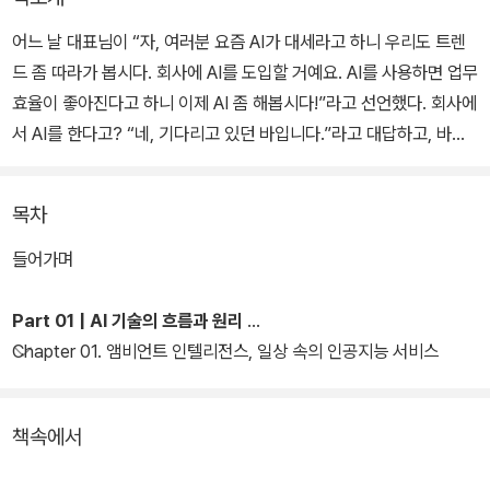
어느 날 대표님이 “자, 여러분 요즘 AI가 대세라고 하니 우리도 트렌
드 좀 따라가 봅시다. 회사에 AI를 도입할 거예요. AI를 사용하면 업무
효율이 좋아진다고 하니 이제 AI 좀 해봅시다!”라고 선언했다. 회사에
서 AI를 한다고? “네, 기다리고 있던 바입니다.”라고 대답하고, 바로
따라갈 만큼 AI에 대한 준비가 되어 있는가? 아니면 “AI? 챗GPT 하
면 되는 건가? 그럼 나는 뭘 해야 하지?”라고 멘붕에 빠질 것인가?
목차
『오늘부터 회사에서 AI 합니다』는 멘붕에 빠질 대다수의 우리들에게
들어가며
답을 주는 책이다. AI에 대한 기초 지식이 없어 AI에 대한 공부를 시작
하고자 하는데 막막한 사람들도, 파이썬이나 개발에 대한 기본 지식
Part 01 | AI 기술의 흐름과 원리
이 없는 사람들도 AI 기술과 생태계를 넓은 시야로 이해하며 공부를
Chapter 01. 앰비언트 인텔리전스, 일상 속의 인공지능 서비스
시작할 수 있도록 도와준다.
책속에서
소프트웨어 프로그램의 개념부터 시작해서 AI 제품 기획, 개발, 운영,
유지보수까지 전 과정을 다루며, 기술적 이해가 부족한 기획자나 마