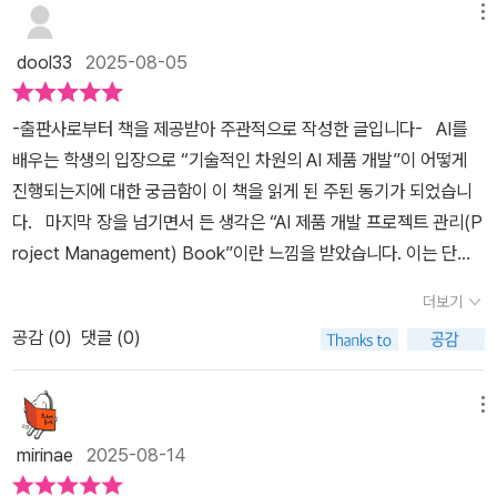
부터 회사에서 AI 합니다>는 바로 이 지점에서 고민하는 이들을 위한
메뉴
책이 아닐까 합니다. ​갑자기 대표님이 AI 도입을 선언 했을때 겪게되
dool33
2025-08-05
는 직장인들의 멘붕을 해결하고 싶은 바램으로 본서를 준비했다는 저
자들은 특히 기술적 배경이 부족한 분들에 대한 배려에 무게를 둔 것
-출판사로부터 책을 제공받아 주관적으로 작성한 글입니다- AI를
으로 보입니다.​특히 자사 AI 도입시, 부담을 느끼게 될 기획자, 마케터
배우는 학생의 입장으로 “기술적인 차원의 AI 제품 개발”이 어떻게
들도 AI 개념 부터 실제 제품 기획, 개발, 운영, 유지보수를 이해할 수
진행되는지에 대한 궁금함이 이 책을 읽게 된 주된 동기가 되었습니
있도록 설명의 장벽을 낮췄다는 것이 중요합니다. 이제 막 AI 업무에
다. 마지막 장을 넘기면서 든 생각은 “AI 제품 개발 프로젝트 관리(P
발을 들인 이들에게 본서는 '이론-->사례-->실습'으로 이어지는 명
roject Management) Book”이란 느낌을 받았습니다. 이는 단순
확한 로드맵이자, 먼저 길을 걸어간 선배의 조언이 담긴 나침반이 될
히 기술적인 문제를 해결해 나가는 차원을 넘어서, 목표를 향한 조직
것으로 보입니다.​책은 크게 4파트로 나눠집니다. 첫 파트에서는 앰비
더보기
전체의 유기적인 상호작용 및 협업과 체계적인 관리를 포함하는 하나
언트 인텔리전스와 AI 제품의 생애주기를 다루며, 소프트웨어 개발
공감 (
0
)
댓글 (0)
의 예술작품을 만드는 일에 비유할 수 있을 것이란 생각이 듭니다 비
방법론의 변화와 AI 기본 원리를 설명합니다. 둘째 파트는 AI 제품 개
록 비전공자이며 조직의 스탭 기능에 종사하고 있지만, 전체적인 AI
발의 A to Z로, 제품 기획의 진단 방법, 모델 요구사항 구체화, 양질
제품 생애주기 안에서 “AI 제품 개발 프로세스”에 대한 이해를 할 수
메뉴
의 데이터 확보, 모델 개발 이후 단계 등을 구체적으로 짚어주고 있습
있었던 포인트는 이 책의 가장 큰 장점이자 매력이라 생각됩니다. 또
니다.​셋째 파트에서는 AI서비스 개발 생태계 속에서 기획자, 마케터,
mirinae
2025-08-14
한 이것은 이 책의 목표임을 저자는 이야기하고 있습니다. 그리고 이
개발자, 디자이너가 어떻게 협업해야 하는 지를 사례와 함게 제시하