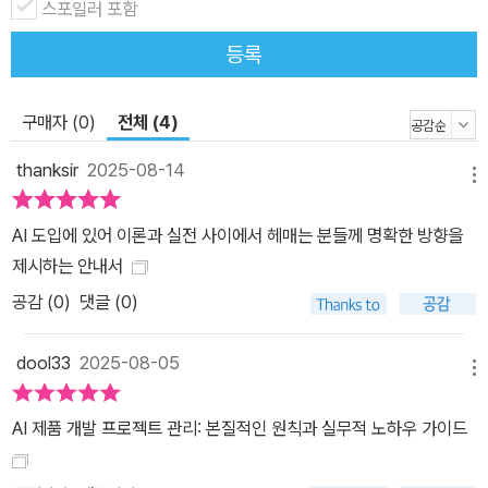
스포일러 포함
도를 높여 AI 비즈니스 Use case 발굴 및 제안할 수 있는 역량을 강
등록
화하고 AI 비즈니스에 적합한 기획 시뮬레이션을 경험할 수 있도록
구성하였다. 동영상 강좌로 배운 내용들을 복습하고 다지며 AI 서비
스에 대한 지식을 자신만의 것으로 만드는 데 이 책이 함께 해줄 것이
구매자 (0)
전체 (4)
다. 이 책이 필요한 분들 • AI 분야에서 커리어를 시작하고 싶거나 AI
thanksir
2025-08-14
생태계가 어떻게 돌아가는지 궁금하신 분 • AI 기술을 활용한 제품과
메뉴
서비스 아이디어를 내기 위해 필요한 기초 지식을 얻고 싶으신 분 •
AI 도입에 있어 이론과 실전 사이에서 헤매는 분들께 명확한 방향을
제품과 서비스에 AI 기술을 도입하고 싶은 실무 담당자(기획자, 마케
제시하는 안내서
터, 사업개발 담당자, 엔지니어 등) • ‘AI 원리가 무엇인지', ‘AI 기술을
공감 (
0
)
댓글 (0)
우리 회사 혹은 서비스에 어떻게 적용할 수 있을지’ 알고 싶으신 분 •
‘AI 개발자들과 소통을 잘하기 위해 그들은 어떻게 일하고 고민하는
dool33
2025-08-05
지’를 알고 싶으신 분 일상과 업무에서 AI를 접할 독자님 모두를 기다
메뉴
립니다!
AI 제품 개발 프로젝트 관리: 본질적인 원칙과 실무적 노하우 가이드