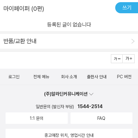
사람을 이해하고, 스스로의 감정을 돌아보는 경험을 조금씩 쌓아
움이 될까하는 의심이 들거나 혹은 아이들과 함께 문학을 이야기
쓰기
있습니다. '국어 교과서에 나오는 문학 작품은 왜 재미가 없나요?'
마이페이퍼 (0편)
가고 있어요.​부모로서도 우리 문학에 대한 기억을 다시 꺼내보고,
해보고 싶은 사람들에게 추천하고 싶어요~ 어렵지 않지만 깊이
라는 소제목이 눈에 확 들어오네요.첫 내용에 시 한 편을 소개해
아이와 함께 새로운 시선으로 바라보는 소중한 시간이었습니다.​
있는 책이에요!! ‘아름다움이 우리를 구원하리라’는 믿음처럼 문
등록된 글이 없습니다
주셨어요. 저는 처음 보는 시인데, 별똥별에 어떻게 저런 의미를
이 책은 중고등학생뿐 아니라, 부모가 먼저 읽고 아이에게 권해도
학은 분명, 우리 안의 어지러운 감정을 정돈하고 조금 더 나은 사
담을 수 있을까 라는 놀라운 생각이 들었어요. 우리가 일상생활
좋을 책이에요.‘우리’라는 말이 주는 따뜻한 울림처럼, ‘우리 문
람, 조금 더 따뜻한 시선을 가진 사람으로 이끌어준다는 것을 믿
반품/교환 안내
속 루틴을 벗어나기가 정말 쉽지 않습니다. 그런데 가끔 그런 글
학’을 다시 이해하고 함께 읽어갈 수 있게 해주는 따뜻한 길잡이.
어요ㅎㅎ
을 볼 때가 있어요. 매일 하나씩 내가 해보지 않은 새로운 것을 해
지금 문학이 낯선 아이에게 꼭 한 번 건네주고 싶은 책입니다.​#1
보라고 말이죠. 우리가 살고 있는 동네에도 늘 가던 길만 가게 되
0대에게권하는우리문학 #오창은작가 #글담출판사 #우리문학
지, 다녀보지 않은 길은 아예 갈 일이 없잖아요. 그쪽 방향으로 볼
입문서 #청소년문학추천 #문학읽기 #고전문학 #우리문학읽기
로그인
전체 메뉴
회사 소개
출판사 안내
PC 버전
일이 있지 않은 이상은 그 동네에 몇 년을 살더라도 갈 일이 없을
#책추천 #청소년독서 #문학을읽는이유 #문학책추천 #부모와함
겁니다. 그런데 내가 다녀보지 않은 길을 걸어보고, 평소엔 마시
께읽는책 #문학감상 #청소년책리뷰 #독서습관
(주)알라딘커뮤니케이션
지 않는 음료도 한 잔 해보고, 생각보다 우리가 처음 해보는 일들
은 무궁무진할거예요. 그 과정을 통해 삶의 활력을 느끼기도 하
1544-2514
일반문의 (발신자 부담)
고, 새로운 인사이트를 얻게 되기도 하죠. 저는 위의 시를 읽으면
1:1 문의
FAQ
서 루틴에서 조금씩 벗어나는 새로움을 경험해 보는 즐거움을 만
끽하며 살아야겠다는 생각이 들었어요.하지만 위의 시가 교과서
중고매장 위치, 영업시간 안내