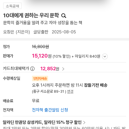
소득공제
10대에게 권하는 우리 문학
문학의 즐거움을 알려 주고 자아 성장을 돕는 책
오창은
(지은이)
글담출판
2025-08-05
정가
16,800원
15,120
판매가
원
(10% 할인) +
마일리지 840원
12,852
카드최대혜택가
원
수령예상일
양탄자배송
오후 1시까지 주문하면 밤 11시
잠들기전 배송
(중구 서소문로 89-31 )
변경
배송료
무료
전자책
전자책 출간알림 신청
알라딘 만권당 삼성카드, 알라딘 15% 청구 할인
최대 1만원 또는 2만원 할인(전월 30만원 또는 60만원 이용 시) / 카드 발