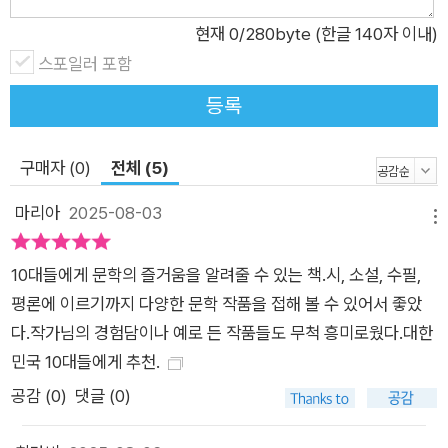
라가며 세상의 복잡성과 다양성을 자연스럽게 익힐 수 있다. ‘왜
저 인물은 그런 선택을 했을까?’, ‘그 상황에서 나라면 어떤 선택
현재
0
/280byte (한글 140자 이내)
을 했을까?’ 같은 질문을 스스로에게 던지며, 타인을 이해하고 나
스포일러 포함
와 다른 사람을 동등한 존재로 바라보는 시선을 기르게 된다. 셋
등록
째, 문학은 우리를 더 아름답고 나은 세계로 이끈다. 문학은 아름
다움에 반응하는 감각을 일깨우고 자유로운 상상력을 자극한다.
구매자 (0)
전체 (5)
현실에 존재하지 않는 세계를 그려내는 문학적 상상력은 창의성
의 뿌리이자 인간만이 가진 고유한 능력이다. 인공지능 시대에는
마리아
2025-08-03
메뉴
오히려 이런 상상력과 인간다움이 가장 중요한 역량이 될 것이다.
그것은 아무리 정교한 기술로도 완전히 대체할 수 없는 영역이기
10대들에게 문학의 즐거움을 알려줄 수 있는 책.시, 소설, 수필,
때문이다. 시험 성적을 잘 받기 위한 공부가 아닌 문학 그 자체를
평론에 이르기까지 다양한 문학 작품을 접해 볼 수 있어서 좋았
즐기며 자아 성장을 돕는 문학 공부 『10대에게 권하는 우리 문
다.작가님의 경험담이나 예로 든 작품들도 무척 흥미로웠다.대한
학』은 단순히 문학 작품의 줄거리나 배경을 소개하는 책이 아니
민국 10대들에게 추천.
다. 제목 그대로, 청소년이 문학과 더 가까워지기를 권하는 책이
공감 (
0
)
댓글 (0)
다. 학업 스트레스, 진로 고민, 친구 관계 등으로 마음이 복잡한
청소년에게 문학은 때로는 친구가 되고, 때로는 길잡이가 되어준