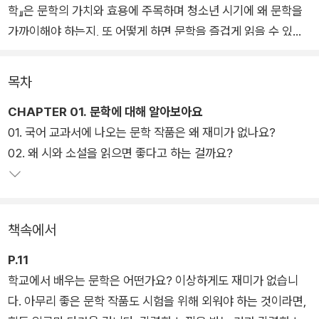
학』은 문학의 가치와 효용에 주목하며 청소년 시기에 왜 문학을
가까이해야 하는지, 또 어떻게 하면 문학을 즐겁게 읽을 수 있는
지를 다양한 작품과 저자의 경험을 통해 흥미롭게 풀어낸다.
목차
대부분의 청소년 문학 교양서가 필독 작품의 배경과 줄거리를 소
CHAPTER 01. 문학에 대해 알아보아요
개하는 데 그치는 반면, 이 책은 시와 소설뿐 아니라 희곡, 수필,
01. 국어 교과서에 나오는 문학 작품은 왜 재미가 없나요?
평론까지 폭넓게 다루며 문학 전체를 조망한다. 1장에서는 문학
02. 왜 시와 소설을 읽으면 좋다고 하는 걸까요?
이란 무엇이며, 왜 학교에서 배우는 문학은 재미없게 느껴지는지,
그럼에도 청소년에게 문학이 왜 필요한지를 살펴본다. 2장부터
4장까지는 시, 소설, 희곡?수필?평론 등 갈래별로 문학의 특성과
매력을 자세히 소개하고, 마지막 5장에서는 인공지능 시대, 문학
책속에서
의 미래를 함께 생각해본다. 상상력을 길러 주는 시, 공감의 마음
을 넓히는 소설, 사색의 공간이 되어 주는 수필, 지적인 탐색을 이
P.11
끄는 평론까지 문학의 다양한 갈래를 통해 청소년들이 문학을 더
학교에서 배우는 문학은 어떤가요? 이상하게도 재미가 없습니
깊이 이해하고 스스로의 삶과도 연결지을 수 있도록 구성했다.
다. 아무리 좋은 문학 작품도 시험을 위해 외워야 하는 것이라면,