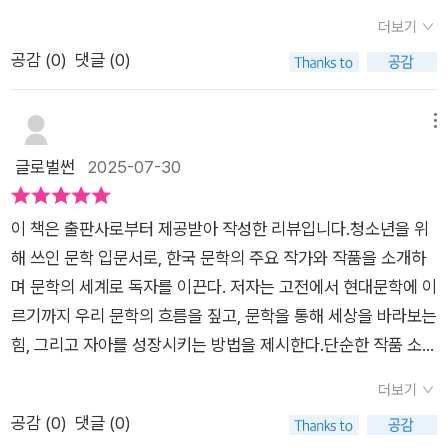
니다특히 각 장마다 배치된 ＇생각 더하기+＇ 코너는 우리의 호
발한다. 이 책은 단순히 문학 작품을 소개하는 것이 아니라, 시·소
더보기
기심을한 단계 더 끌어올리는 장치로 작용합니다 ＂한강작가의
설·희곡·수필·평론 등 문학의 다양한 갈래를 통해 “왜 지금, 청소
공감 (
0
)
댓글 (0)
노벨문학상 수상은 어떤 의미가 있나요?“같은 시의성 있는 주제
년에게 문학이 필요한가”를 설득력 있게 보여준다.오창은 작가는
를 다루며 문학과 현실의 접점을 보여주는 것도 인상적이였습니
자신의 경험과 함께, 시대를 아우르는 작가와 작품을 조화롭게 배
다 단순히 작품을 분석하고 해석하는 것을 넘어, 문학이 어떻게
메뉴
치해 문학이 지닌 힘을 일상에 가깝게 전달한다. 감수성, 공감력,
우리의 세계를 확장하고 타자에 대한 이해를 깊게하는지를 구체
글로벌썬
2025-07-30
상상력이라는 문학의 가치를 구체적인 갈래별 설명과 연결하여
적으로 설명해 줍니다 문학을 도덕적 교훈이나 입시 도구로 축소
쉽게 풀어낸 점이 특히 인상적이다. 시험을 위한 문학 공부가 아
하지 않고, 삶을 풍요롭게 하는 정신적 자양분으로 설명합니다 단
니라, 삶을 위한 문학 읽기를 안내하는 이 책은 공부에 지친 청소
이 책은 출판사로부터 제공받아 작성한 리뷰입니다.청소년을 위
순한 문학 입문서를 넘어 미래 지향적 사고를 담고 있음을 보여줍
년들에게 문학이 ‘정신의 영양제이자 마음의 비타민’이 될 수 있
해 쓰인 문학 입문서로, 한국 문학의 주요 작가와 작품을 소개하
니다변화하는 시대 속에서도 문학이 갖는 고유한 가치를 명확히
음을 알려준다.'10대에게 권한다'라는 문장은 사실 우리 모두에게
며 문학의 세계로 독자를 이끈다. 저자는 고전에서 현대문학에 이
하며, 10대 독자들에게 문학의 미래에 대한 건전한 상상력을 제
해당된다. 문학을 멀리했던 어른들에게도, 자녀와 함께 책을 읽고
르기까지 우리 문학의 흐름을 짚고, 문학을 통해 세상을 바라보는
공하여 줍니다 딱딱한 이론서도, 가벼운 대중서도 아닌, 10대의
싶은 부모에게도 이 책은 좋은 길잡이가 된다. 문학을 마냥 어렵
힘, 그리고 자아를 성장시키는 방법을 제시한다.단순한 작품 소개
눈높이에 맞춘 진정한 문학 안내서를 완성했다고 생각합니다문
게 가르쳐야만 '있어 보인다'라고 착각하는 사람도 있지만, 개인
에 머무르지 않고, 작품이 쓰인 시대적 배경과 작가의 삶, 그리고
학에 대한 편견으로 고민하는 청소년은 물론, 자녀와 학생들에게
더보기
적으로 대중에 더 가까워질수록 좋은 문학이 탄생한다고 생각한
오늘날 우리에게 던지는 메시지를 함께 다루어, 문학이 단순한 공
문학의 즐거움을 전해주고 싶은 어른들에게도 강력히 추천 드려
공감 (
0
)
댓글 (0)
다. 문학도 결국 사람이 쓰는 이야기이기 때문이다.만약 문학과
부가 아니라 삶을 비추는 거울임을 알려준다.특히 이 책은 독자에
봅니다