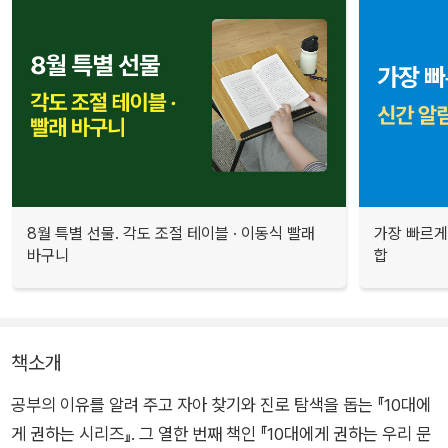
8월 특별 선물. 각도 조절 테이블 · 이동식 빨래
가장 빠르게
바구니
합
책소개
공부의 이유를 알려 주고 자아 찾기와 진로 탐색을 돕는 『10대에
게 권하는 시리즈』. 그 열한 번째 책인 『10대에게 권하는 우리 문