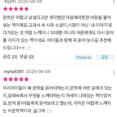
최단비
2025-08-06
메뉴
다. 이 책은 시험을 잘 보기 위한 문학 공부가 아니라 문학을 통해
나를 이해하고 세상을 더 깊고 넓게 바라보는 법을 알려준다. 청
문학은 어렵고 낯설다고만 생각했던 마음에따뜻한 바람을 불어
소년이 조금 더 자유로워지고, 아름다움을 보는 눈을 키우며, 타
넣는 책이에요.교과서 속 시와 소설이,시험이 아닌 ‘내 이야기’로
인의 목소리에 귀 기울이고 자신의 목소리를 낼 수 있는 사람으로
다가오는 것 처럼 느껴지니 10대뿐 아니라 어른에게도 다시 읽어
성장하는 데 이 책이 도움이나마 도움이 되기를 바란다.
볼 가치가 있는 책이네요. 아이들과 함께 꼭 읽어 보시길 추천해
드립니다⭐️⭐️
공감 (
0
)
댓글 (0)
myhs8281
2025-08-08
메뉴
우리아이들이 왜 문학을 읽어야하는지,문학에 어떤 갈래가 있는
지,갈래속에서 무엇을 느껴야하는지 자세히 나와있는 책이었어
요.먼저 중1아들에게 읽어보라고 했는데, 아직은 어렵게 느껴지
는 비문학책이라..슬그머