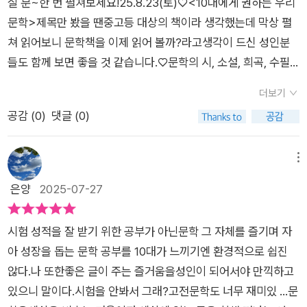
품을 소개하는 내용에서 벗어나 <문학>에 대한 본질을 이야기
실 분~한 번 펼쳐보세요!25.8.23(토)♡<10대에게 권하는 우리
느끼는 거니까요.✨ 너는 지금도 충분히 잘하고 있어, 문학처럼.
하고 있어요.📍문학에 대해 알아보아요.📍한국 시에 관해 알아보
문학>제목만 봤을 땐중고등 대상의 책이라 생각했는데 막상 펼
도서를 지원해주신 글담출판사에 감사드립니다.#10대에게권하
아요.📍한국 소설에 관해 알아보아요.📍희곡,수필,평론에 대해
쳐 읽어보니 문학책을 이제 읽어 볼까?라고생각이 드신 성인분
는우리문학 #오창은 #글담출판 #좋은문학이란 #청소년추천도
알아보아요.📍미래의 문학은 어떤 모습일까요?국어 교과서에 나
들도 함께 보면 좋을 것 같습니다.♡문학의 시, 소설, 희곡, 수필,
서 #사평역
오는 작품의 기준을 시작으로 시, 소설, 수필, 희곡, 평론에 대해
평론 등에 관해작품의 예시를 통해 읽는 방법 등 특징등이나와 있
더보기
깊이 있게 작품을 바라보는 시야와 미래의 문학의 모습까지 자세
어서 저는 소설을 읽을 때 이런 부분에초점을 두고 읽어 봐야겠다
공감 (
0
)
댓글 (0)
히 다루고 있어요.'문학은 정신의 영양제이자, 마음의 비타민입니
는 생각이 들었습니다.♡또한 소개되어진 작품 중에도 찾아 보고
다.'다양한 문학 작품을 통해 자신의 마음을 이해하고,더 나아가
싶은작품이 있어서 제 도서 목록에 추가해놨습니다.♡잠시 생각
타인의 마음을 이해함으로써 스스로에게 관대해질 수 있어요. 작
해봐요!한 권의 소설책을 읽으면서 나의 감정의 변화들이어떠했
메뉴
품속 인물들에게 몰입함으로써'다른 이의 삶을 통해 나의 삶을 돌
는지?주인공에 몰입되어 함께 울기도 하고 웃기도 하고 그런 경
은양
2025-07-27
아보게 되는 기회'와 삶을 아름답게 하는 길도 알려주죠.📍시적
험있으시죠?그러면서 왜 주인공은 그런 행동을 했을까?나라면
인 언어에 대한 느낌,📍좋은 문장을 보는 안목,📍잘 만들어진 허
이렇게 행동했을텐데..그러면서 시대적 배경도 다시 찾아 보기도
시험 성적을 잘 받기 위한 공부가 아닌문학 그 자체를 즐기며 자
구의 세계에 대한 감동까지📍삶을 풍요롭게 아름답게 만든다는
하고작가도 알아보기도 하고작가의 다른 작품도 궁금해지고...이
아 성장을 돕는 문학 공부를 10대가 느끼기엔 환경적으로 쉽진
사실!이 책을 통해 기억에 남는 문장이 있어요.'자신의 삶을 예술
렇게 꼬리에 꼬리를 무는 작업을 해보셨을텐데요.♡소설을 읽는
않다.나 또한좋은 글이 주는 즐거움을성인이 되어서야 만끽하고
작품 다루듯이 소중하게 아끼면 좋겠습니다.' 저자의 소망처럼문
이유는1.재미있기 때문입니다.2.'나'를 벗어나는 흥미로운 몰입과
있으니 말이다.시험을 안봐서 그래?고전문학도 너무 재미있 ...​문
학을 가까이 하는 이들에게는,자신의 삶은 이미 예술 작품이 아닐
타인에 대한 공감을경험할 수 있습니다.3.관습적인 생각에서 벗