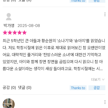
그치지 않고, 우리 문학을 ‘왜’ 읽어야 하는지, ‘어떻게’ 읽으면 좋
을지를 자연스럽게 풀어주는 친절한 길잡이더라고요.​🌿 우리가
몰랐던, 아니 애써 외면했던 ‘우리 문학’의 매력​책은 총 5장으로
메뉴
구성되어 있어요.1장에서는 ‘문학이란 무엇인가’라는 질문에서
박가영
2025-08-08
시작해, 우리가 왜 문학을 읽어야 하는지, 특히 우리 문학을 읽을
때 어떤 점을 주목해야 하는지를 차분하게 설명합니다.​이후 각 장
최근 5학년인 큰 아들과 황순원의 '소나기'와 '송아지'를 읽었습니
에서는 시대별 문학작품들을 소개하면서, 작품의 핵심 메시지, 작
다. 저도 학창시절에 읽은 이후로 제대로 읽어보긴 참 오랜만이었
가의 의도, 시대적 배경을 짚어주고, 10대 눈높이에 맞는 질문과
어요. 대략적인 줄거리와 '잔망스러운 소녀'에 대한건 기억하고
해석을 곁들입니다. 어렵지 않으면서도 깊이 있는 해설이라, 문학
있었지만, 아이와 함께 장면 장면을 곱씹으며 다시 읽으니 참 아
을 처음 접하는 학생들도 충분히 흥미를 가질 수 있어요.​특히 좋
름다운 소설이라는 생각이 새삼 들더라고요. 학창시절에는 시험
았던 점은 작품 해설에 ‘나의 생각을 펼치는 질문’이 따라붙는 구
문제 하나 더 맞히려고, 참고서에 나와있는 글 속에 숨겨진 의도
성이었습니다. 단순히 “이 시의 주제는 무엇인가요?”가 아니라,
더보기
를 외우느라 이 아름다운 작품을 고민하고 느낄 새가 없었던거죠.
“당신이라면 이 상황에서 어떤 선택을 했을까요?”와 같이, 문학
공감 (
0
)
댓글 (0)
아이가 문장 속에 담긴 의미를 온전히 이해할 수 있을까 염려하며
이 삶과 연결된다는 감각을 심어주는 질문들이 아이에게도 큰 자
읽기 시작했는데, 꽤 몰입하며 재미있게 읽더라고요. 그런데 마침
극이 되었습니다.​💬 아이의 반응: “이런 문학이라면 읽고 싶어져
이 책을 선물받게 되서 문학의 즐거움을 아이와 깊게 나눌 수 있
메뉴
요.”​책을 함께 읽은 아이는 평소 시나 단편소설에는 큰 흥미가 없