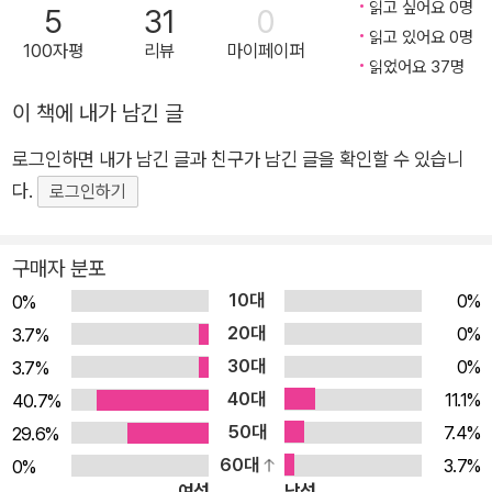
열한 번째 주제는 ‘문학’이다. 『10대에게 권하는 우리 문학』에서
읽고 싶어요 0명
5
31
0
문학평론가 오창은 교수는 김소월, 김영랑 등 우리 문학을 이야기
읽고 있어요 0명
100자평
리뷰
마이페이퍼
할 때 빼놓을 수 없는 중요한 작가와 작품은 물론, 구병모, 김초
읽었어요 37명
엽, 한강 등 현재 가장 주목받고 있는 동시대 작가들의 작품까지
이 책에 내가 남긴 글
시대를 아울러 소개하며 문학이란 무엇이고, 우리 삶에서 문학이
로그인하면 내가 남긴 글과 친구가 남긴 글을 확인할 수 있습니
왜 중요한지를 풀어냈다. 또한 자신의 삶에서 중요한 시기마다 길
다.
잡이가 됐던 문학 작품을 예로 들며 청소년이 문학 작품을 가까이
로그인하기
해야 하는 이유를 이론이 아닌 실제 경험을 통해 생생하게 들려준
다. 이 책은 시와 소설뿐 아니라 희곡, 수필, 평론까지 폭넓게 다
구매자 분포
루며 문학 전체를 조망한다. 1장에서는 문학이란 무엇이며, 왜 학
10대
0%
0%
교에서 배우는 문학은 재미없게 느껴지는지, 그럼에도 청소년에
20대
0%
3.7%
게 문학이 왜 필요한지를 살펴본다. 2장부터 4장까지는 시, 소설,
30대
0%
3.7%
희곡·수필·평론 등 갈래별로 문학의 특성과 매력을 자세히 소개하
40대
11.1%
40.7%
고, 마지막 5장에서는 인공지능 시대에 펼쳐질 문학의 미래를 함
50대
7.4%
29.6%
께 생각해본다. 상상력을 길러주는 시, 공감의 마음을 넓히는 소
60대
3.7%
0%
설, 사색의 공간이 되어주는 수필, 지적인 탐색을 이끄는 평론까
여성
남성