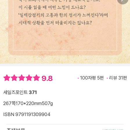
9.8
100자평 5편
리뷰 31편
세일즈포인트
371
267쪽
170*220mm
507g
ISBN 9791191309904