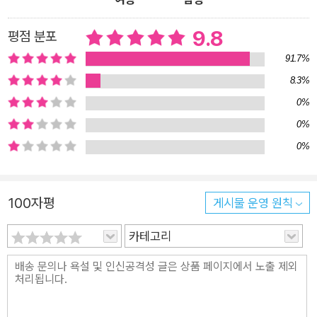
지 문학의 다양한 갈래를 통해 청소년이 문학을 더 깊이 이해하고
스스로의 삶과도 연결지을 수 있도록 구성했다. “문학은 정신의
9.8
평점 분포
영양제이자 마음의 비타민입니다.” 공부만 하기에도 바쁜 청소년
91.7%
이 문학을 읽고, 글을 쓰고, 공부해야 하는 이유 자아 정체성을 형
8.3%
성하고 가치관을 세워 나가는 청소년 시기에 문학은 그 어떤 것보
0%
다 깊은 울림과 자극을 줄 수 있다. 저자는 이 책에서 10대 청소년
0%
에게 문학을 권하는 이유로 다음 세 가지를 들었다. 첫째, 문학은
0%
감수성을 기르는 데 도움이 된다. 감수성은 세상을 섬세하게 받아
들이는 능력이며, 이성과 논리만으로는 설명되지 않는 마음의 작
용을 이해하게 해준다. 문학 작품을 읽으며 ‘나만 이런 고민을 하
100자평
게시물 운영 원칙
는 게 아니었구나’, ‘이런 방식으로도 감정을 표현할 수 있구나’ 같
카테고리
은 깨달음을 얻는 과정에서 청소년은 자신의 감정과 생각을 정리
하고 표현하는 힘을 기르게 된다. 둘째, 문학은 공감 능력을 키운
다. 문학은 시간과 공간을 넘어 다양한 사람들의 삶을 만나는 통
로다. 다른 시대, 문화, 계층, 성별을 가진 인물들의 이야기를 따