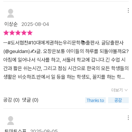
서먹한 사이라고 생각될 정도로 우리 문학이 막연하게 느껴진다
게 묻고 답하는 형식으로 구성되어,10대들이 질문하고 사유하는
면, 이 책을 통해 문학과 친해질 수 있기를 바란다. 꼭 교실이 아
문학적 사고력을 기를 수 있게 한다.익숙한 이름의 작가들을 다시
메뉴
니어도, 문학은 언제나 우리 곁에 있다는 걸 이 책이 말해준다.
만나는 일은 오래된 친구와 재회하는 기쁨을 주고, 처음 만나는
이상순
2025-08-04
작품은 낯선 길목에서 발견한 보석 같다.저자 오창은은 문학이 어
렵고 딱딱하다는 편견을 깨며, 문학을 '살아 있는 말'로 풀어낸다.
ㅡ#도서협찬#10대에게권하는우리문학📚출판사. 글담출판사
덕분에 10대뿐 아니라 어른 독자도 함께 읽을 수 있는 폭넓은 문
(@geuldam)✍️글. 오창은보통 아이들의 하루를 되돌아볼까요?
학 안내서라 하겠다.'문학은 세상에 없는 곳을 향해 떠나는 여행
아침에 일어나서 식사를 하고, 서둘러 학교에 갑니다.긴 수업 시
이다.'그말처럼, 문학은 현실을 넘어서고 상상을 확장하며 가슴속
간과 짧은 쉬는시간, 그리고 점심 시간으로 한국의 모든 학생들의
가장 깊은 울림을 일으키는 힘이 있다. 추천 대상문학을 처음 접
생활은 비슷하죠.반에서 일 등을 하는 학생도, 꼴지를 하는 학생
하는 10대 청소년국어 교사 또는 부모로서 자녀에게 문학을 권하
도 이 궤도를 이탈하지 못해요.📌'대낮보다 찬란한 태양도''태양
고 싶은 분한국문학을 다시 읽고 싶은 성인 독자
더보기
보다 냉철한 뭇별들'도 같은 처지이고,열심히 살기는 했지만'가는
공감 (
0
)
댓글 (0)
곳만 가고 아는 것만 알 뿐' 이라고 시인은 말해요.궤도를 벗어나
엄청난 에너지를 획득한 순간, 하늘에 획을 긋는 빛을 뿜어내죠.
자신이 좋아하는 일에 집중했을 때, 주변 환경에 아랑곳하지 않
메뉴
고,자신이 추구하는 일을 위해 선택을 하고,결단을 해야 할 때 그
토마토스프
2025-08-05