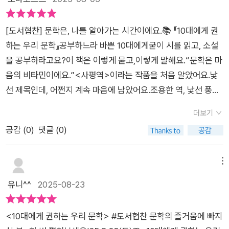
때가 바로 <똥>에서 <별똥>이 되는 순간이에요.책에서 소개된
《이탈한 자가 문득》의 글을 예준이 스스로 읽게하고, 이러한 이
[도서협찬] 문학은, 나를 알아가는 시간이에요.📚 『10대에게 권
야기들을 들려주고 다시 읽게 했어요!(이 엄마가 왜이러나 싶은
하는 우리 문학』공부하느라 바쁜 10대에게굳이 시를 읽고, 소설
눈으로 일단 읽습니다.😘)우리는 모두 궤도를 이탈하지 못하고
을 공부하라고요?이 책은 이렇게 묻고,이렇게 말해요.“문학은 마
살아가고 있어요. 운명에 순응하며 반복적인 생활을 해요.이 시를
음의 비타민이에요.”<사평역>이라는 작품을 처음 알았어요.낯
읽으며 가슴에 한 가닥 획이 그어지는 느낌을 받을 거에요.<자유
선 제목인데, 어쩐지 계속 마음에 남았어요.조용한 역, 낯선 풍경
>란,✔️ 중력으로 부터 탈출,✔️ 궤도로 부터 이탈,✔️ 운명에 대한
속에내가 서 있는 것 같은 기분이 들었거든요.좋은 문학은 정답을
저항!너무 근사하지 않나요?한순간에만 머문다면 파괴적 자유이
더보기
주지 않아요.대신 여러 가지 생각을 하게 만들어요.그래서 더 오
지만,자기 보존적 자유는 찬란한 순간의 이후까지 책임지려는 의
공감 (
0
)
댓글 (0)
래 기억에 남죠.(그래서 사평역을 찾아가보고 싶은 마음이 드나
지를 필요로 하다는 것!예준이가 한참을 쳐다보더니'별똥별이 이
봐요.)문학은 내 마음을 들여다보게 하고,다른 사람을 이해하는
렇게 깊은 뜻이 있었어?'라고 말을 하더라고요.😆❓️이렇게 근사
눈도 키워줘요.그건 분명, 공부보다 더 중요한 공부예요.이 책은
메뉴
한 시는 왜 교과서에 수록되지 않을까요?미적 기능에서는 삶을
시험을 위한 문학이 아니라,내 마음을 위한 문학을 이야기해요.
유니^^
2025-08-23
아찔한 순간으로 잘 포착했기 때문에 가능하지만, 궤도를 벗어난
시, 소설, 수필, 평론까지문학을 친절하게 소개해주죠.문학은자유
사람에게는 '자유롭다'라는 칭찬을 보내는 부분은 윤리적인 시선
로운 나를 만드는 연습이에요.지금의 나를 위로하고,앞으로의 나
에서 위반된다고 볼 수 있어요!📌이 처럼 이 책에서는 단순히 작
<10대에게 권하는 우리 문학> #도서협찬 문학의 즐거움에 빠지
를 기다리는 시간.정답 몰라도 괜찮아요.문학은 원래, 마음대로