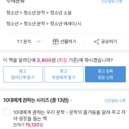
주제분류
신간알림 신청
청소년
>
청소년 문학
>
청소년 소설
청소년
>
청소년 문학
>
청소년 에세이/시
선물하기
공유하기
이 책을 알라딘에
2,800
원 (
최상
기준)에 파시겠습니까?
중고
중고
중고 등록
알라딘에 팔기
회원에게 팔기
알림 신청
10대에게 권하는 시리즈 (총 13권)
신간알림 신청
10대에게 권하는 우리 문학 - 문학의 즐거움을 알려 주고 자
아 성장을 돕는 책
판매가
15,120
원