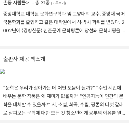
촌동 사람들>
… 총 31종
(모두보기)
중앙대학교 대학원 문화연구학과 및 교양대학 교수. 중앙대 국어
국문학과를 졸업하고 같은 대학원에서 석·박사 학위를 받았다. 2
002년에 〈경향신문〉 신춘문예 문학평론에 당선돼 문학비평을 쓰
기 시작했다. 책 읽는 것을 좋아해 읽기 중독증을 앓고 있는 독서
광이자 문학책 수집광이다. 책을 잘 읽고, 글을 더 잘 쓰는 방법을
사람들과 나누기 위해 강의와 글쓰기에 열중하고 있다. 문학은
출판사 제공 책소개
‘다른 세계에 대한 상상이자, 정서적 나눔의 연대다’라는 믿음을
간직하고 있다. 지은 책으로 『비평의 모험』, 『모욕당한 자들을 위
한 사유』, 『절망의 인문학』, 『나눔의 그늘에 스며들다』, 『친애하
“문학은 우리가 살아가는 데 어떤 도움이 될까?” “수업 시간에
는, 인민들의 문학 생활』 등이 있다.
배우는 문학 작품은 왜 재미가 없을까?” “인공지능이 인간의 문
학을 대체할 수 있을까?” 시, 소설, 희곡, 수필, 평론의 다섯 갈래
로 살펴보는 문학에 대한 모든 것 청소년에게 공부의 이유를 알려
주고 자아 찾기와 진로 탐색을 돕는 ‘10대에게 권하는 시리즈’의