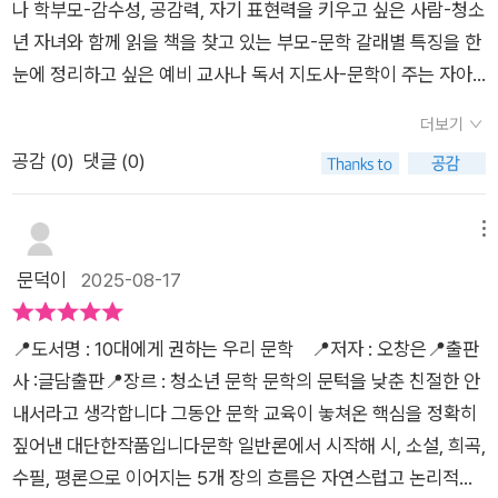
나 학부모-감수성, 공감력, 자기 표현력을 키우고 싶은 사람-청소
년 자녀와 함께 읽을 책을 찾고 있는 부모-문학 갈래별 특징을 한
눈에 정리하고 싶은 예비 교사나 독서 지도사-문학이 주는 자아
성찰의 힘을 다시 경험하고 싶은 누구나시와 소설을 읽는 이유는
더보기
자신의 마음을 더 잘 들여다보기 위한 것이지요. 문학 작품에 빠
공감 (
0
)
댓글 (0)
져든 사람은 작품 속 등장인물의 입장에서 그의 처지를 상상합니
다. 이를 '공감적 읽기'라고 합니다. 문학 작품은 스스로 자발적으
로 집중해 읽어야 마음에 깊은 울림이 생깁니다. -p33시의 언어
메뉴
는 산문의 문장과 달리 압축적 언어로 구성되어 있습니다. 운율을
문덕이
2025-08-17
형성해 음악적 효과를 발생시키지요. 이것이 시와 일상 언어, 시
와 산문을 굽려해 주는 중요한 역할을 하지요. -p67소설이라는
📍도서명 : 10대에게 권하는 우리 문학 📍저자 : 오창은📍출판
허구적 세계에서 이뤄지는 '미적 체험'은 독자들에게는 즐거운 놀
사 :글담출판📍장르 : 청소년 문학 문학의 문턱을 낮춘 친절한 안
이이면서 동시에 이야기에 빠져들게 하는 경험을 안겨 줍니다. 독
내서라고 생각합니다 그동안 문학 교육이 놓쳐온 핵심을 정확히
자는 허구적으로 잘 짱니 소설 세계에 빠젿르어 상상 체험을 하게
짚어낸 대단한작품입니다문학 일반론에서 시작해 시, 소설, 희곡,
됩니다. -p119문학을 좋아하면서도, 왜 교과서 속 문학은 어렵고
수필, 평론으로 이어지는 5개 장의 흐름은 자연스럽고 논리적입
멀게 느껴질까? 『10대에게 권하는 우리 문학』은 이 질문에서 출