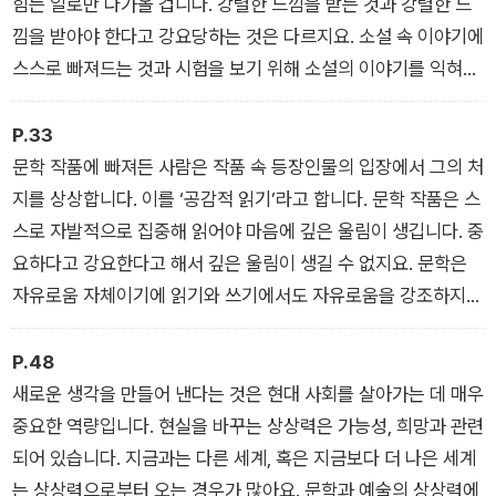
힘든 일로만 다가올 겁니다. 강렬한 느낌을 받는 것과 강렬한 느
최근 청소년들 사이에서 정서적 고립과 정신 건강 문제가 심화되
낌을 받아야 한다고 강요당하는 것은 다르지요. 소설 속 이야기에
고 있다. 디지털 환경 속에서 학업 스트레스, 인간관계의 갈등을
스스로 빠져드는 것과 시험을 보기 위해 소설의 이야기를 익혀야
건강하게 풀어내지 못한 결과다. 이런 시대에 문학은 타인의 삶을
하는 것은 차이가 있습니다.
통해 자신을 성찰하게 하고, 좋은 친구이자 정신의 영양제, 마음
P.33
의 비타민이 되어줄 수 있다. 게다가 인공지능 시대에는 상상력,
문학 작품에 빠져든 사람은 작품 속 등장인물의 입장에서 그의 처
공감력, 자기 성찰 같은 ‘인간적인 능력’이 더욱 중요해질 것이다.
지를 상상합니다. 이를 ‘공감적 읽기’라고 합니다. 문학 작품은 스
이 책은 문학을 통해 그 같은 힘을 기르고, 청소년이 더 나은 세상
스로 자발적으로 집중해 읽어야 마음에 깊은 울림이 생깁니다. 중
으로 나아갈 수 있도록 길을 열어 주는 따뜻한 안내서가 될 것이
요하다고 강요한다고 해서 깊은 울림이 생길 수 없지요. 문학은
다.
자유로움 자체이기에 읽기와 쓰기에서도 자유로움을 강조하지
요. 자유로운 자는 자기 자신에 관해 깊이 생각할 수 있고, 스스로
‘무엇을 하고, 무엇을 하지 말아야 할지’를 알아내는 사람입니다.
P.48
새로운 생각을 만들어 낸다는 것은 현대 사회를 살아가는 데 매우
중요한 역량입니다. 현실을 바꾸는 상상력은 가능성, 희망과 관련
되어 있습니다. 지금과는 다른 세계, 혹은 지금보다 더 나은 세계
는 상상력으로부터 오는 경우가 많아요. 문학과 예술의 상상력에