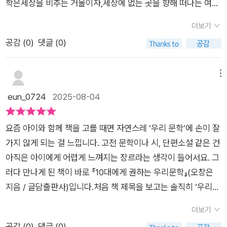
학은세상을 비추는 거울이자,세상에 없는 곳을 향해 떠나는 여행
까요?이렇게 예준이와 함께문학 작품을 읽을 동기가 생기네요.
어나 새로운 방식으로 생각할 수있는 상상력의 힘을 갖고 있습니
이라고 한다.정신의 영양제이자 마음의 비타민,문학을 섭취할 시
♡이 좋은 기회른 함께 나누고 싶어요!ㅡㅡㅡㅡㅡㅡㅡㅡㅡㅡㅡ
다.♡이책은 챕터 끝에 생각 더하기 부분이 있어서 문학에 대한
더보기
간 ♡
ㅡㅡㅡㅡㅡㅡㅡㅡㅡㅡㅡㅡㅡㅡㅡㅡㅡㅡ📌서평단모집 : 8/7.목
궁금증에 관해 설명되어 있습니다.♡이 책에 소개 된 시<모진 소
공감 (
0
)
댓글 (0)
~ 8/10.일📌단단한맘님 (@gbb_mom)과 함께 모집합니다.ㅡ
리>황인숙을 읽으며우리 10대 남매에게 했던 모진 소리를 반성
ㅡㅡㅡㅡㅡㅡㅡㅡㅡㅡㅡㅡㅡㅡㅡㅡㅡㅡㅡㅡㅡㅡㅡㅡㅡㅡㅡㅡ
하게 됩니다.이렇게 문학은 자기반성과 자아성찰의 계기가 됩니
메뉴
이 책은 출판사(@geuldam)로부터 도서를 제공받아 작성하였습
다.♡문학을 왜 공부해야되는지 모르겠다는 10대 우리 자녀와 조
eun_0724
2025-08-04
니다. 귀한 책 감사합니다 💛 #글담출판사 #10대에게권하는시
금 시간이 남은데 나도 소설 좀 읽어볼까?라고 생각이 드신 부모
리즈 #문학추천 #청소년추천도서 #책추천 #국어필독서 #우리
님도 함께 읽어보시길 추천합니다.@strongmom526 @gbb_
문학 #오창은 #책추천 #누루남매책이야기 #강한엄마 #강한엄
mom @geuldam 감사합니다♡#10대에게권하는우리문학#글
요즘 아이와 함께 책을 고를 때면 자연스레 ‘우리 문학’에 손이 잘
마독서기록장 #초등추천도서
담출판사#오창은#문학소설#중고등추천도서#북스타그램
가지 않게 되는 걸 느낍니다. 고전 문학이나 시, 단편소설 같은 건
아직은 아이에게 어렵게 느껴지는 장르라는 생각이 들어서요. 그
러다 만나게 된 책이 바로 『10대에게 권하는 우리문학』(오창은
지음 / 글담출판사)입니다.​처음 책 제목을 보고는 솔직히 ’우리문
학을 싫어하는 10대에게 권한다는 거야?’라는 생각이 들었어요.
더보기
그런데 막상 읽어보니, 이 책은 단순히 문학작품을 소개하는 데
공감 (
0
)
댓글 (0)