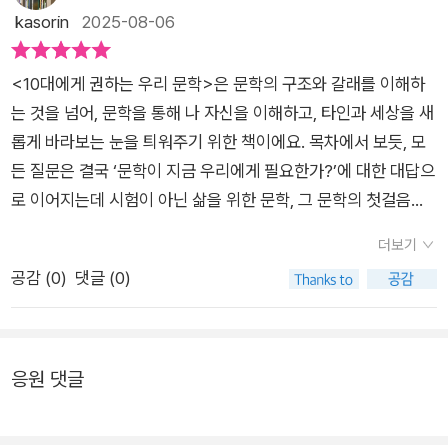
게 되었습니다.이 책을 쓰신 작가님에 대해 살펴볼게요.'덕업일
kasorin
2025-08-06
었어요. 하지만 이 책에 나오는 ‘운수 좋은 날’, ‘소나기’, ‘광장’, ‘엄
치'의 표본이신 작가님이 아니실까 하는 생각이 들었어요. 문학책
마의 말뚝’ 등의 작품을 짧게 요약해 읽고, 배경을 듣고 나서야 비
을 이렇게나 좋아하신다니, 어떤 내용을 책 속에 담아 두셨을지
로소 “이게 그렇게 유명한 이야기였어?” 하며 흥미를 보이더라
<10대에게 권하는 우리 문학>은 문학의 구조와 갈래를 이해하
궁금합니다.저는 책을 읽을 때, 프롤로그 읽는걸 참 좋아합니다.
고요.​기존 교과서 속 문학은 줄거리 요약이나 형식 분석 위주로
는 것을 넘어, 문학을 통해 나 자신을 이해하고, 타인과 세상을 새
이 책을 어떤 의도와 마음으로 쓰셨는지, 작가의 가치관이 고스란
다가가야 했기에 거리감이 있었다면, 이 책은 문학이 왜 여전히
롭게 바라보는 눈을 틔워주기 위한 책이에요. 목차에서 보듯, 모
히 드러나는 부분이거든요. 저는 작가님께서 두 번째로 내세우신
유효한지, 지금 우리 삶과 어떻게 이어지는지를 ‘말로 풀어주는’
든 질문은 결국 ‘문학이 지금 우리에게 필요한가?’에 대한 대답으
의견이 마음이 와닿았습니다. '내 마음의 이해에서 출발해 다른
느낌이에요.​또한 한 챕터마다 소개되는 문학 작품은 글 분량이 많
로 이어지는데 시험이 아닌 삶을 위한 문학, 그 문학의 첫걸음을
사람의 마음을 이해함으로써 스스로에게 관대해질 수 있습니다.'
지 않고, 핵심 내용과 작가의 배경까지 간결하게 담겨 있어 부담
청소년뿐 아니라 문학을 다시 만나고 싶은 모든 사람들에게 다가
라는 문장 말이죠.얼마 전, 동네 도서관에 나태주 시인께서 강연
더보기
없이 읽기 좋은 분량입니다. 짧게 읽고, 생각하고, 대화할 수 있는
가는 책인것 같아요. 어른이 되고 엄마가 되어서 만나는 문학이
을 오셨는데, 사람은 누구나 이기적이지만 우리는 끊임없이 이타
공감 (
0
)
댓글 (0)
책이라 독후 활동에도 적합했어요.​✍️ 책과 함께 우리 문학의 첫
학생일 때와는 너무 다르다는 것을 저도 체험하고 있는 일이라 공
적으로 살아야 한다고 하셨어요. 하지만 이타적인 마음 그 안을
단추를 다시 꿰다​『10대에게 권하는 우리문학』은 이름 그대로, 문
감이 되었어요!!문학은 그저 감상문을 쓰기 위한 소재가 아니라
살펴보면 남을 위하는 행동 또한 결국은 나 자신을 위한 것이고
학의 세계로 첫 발을 내딛는 10대에게 꼭 맞는 안내서입니다. 마
‘나’라는 존재를 마주하게 해주는 거울이라는 말이 깊이 와닿았어
이타적인 행동이 이기적인 마음에서 비롯된다 라는 말씀을 하셨
치 좋은 국어 선생님이 옆에서 차근차근 설명해주는 것 같은 책이
요. 시와 소설은 물론, 수필과 평론등 문학을 사랑하지만, 때로 문
응원 댓글
어요. 작가님의 글을 읽다보니 그때의 강연이 떠오르네요. 차례를
에요.​무엇보다도, “문학은 시험을 위한 것이 아니다”라는 메시지
학을 잊고 지내는 우리 모두에게 왜 문학이 삶에 필요한지를 다시
살펴보겠습니다. 문학, 한국 시, 한국 소설, 희곡 수필 평론, 그리
가 강하게 느껴졌습니다.이 책 덕분에 아이는 문학을 통해 시대와
생각하게 합니다.문학이 어렵다 느껴지거나, 또는 문학이 무슨 도
고 미래의 문학은 어떤 모습일지에 대한 내용이 총 5챕터로 담겨