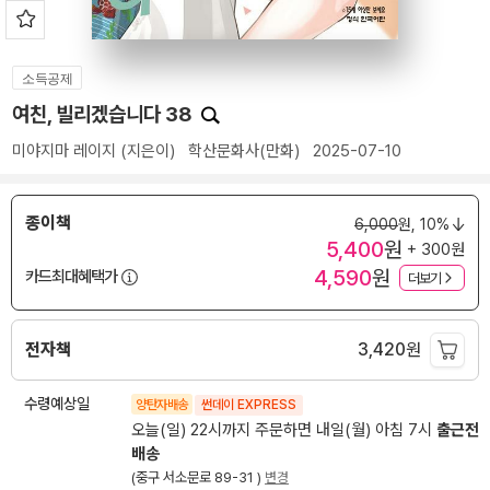
소득공제
여친, 빌리겠습니다 38
미야지마 레이지
(지은이)
학산문화사(만화)
2025-07-10
종이책
6,000
원,
10%
5,400
원
+ 300원
4,590
원
카드최대혜택가
더보기
전자책
3,420
원
수령예상일
양탄자배송
썬데이 EXPRESS
오늘(일) 22시까지 주문하면 내일(월) 아침 7시
출근전
배송
(중구 서소문로 89-31 )
변경