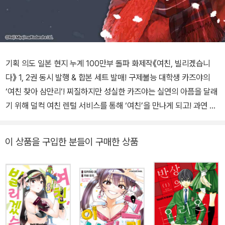
기획 의도 일본 현지 누계 100만부 돌파 화제작《여친, 빌리겠습니
다》 1, 2권 동시 발행 & 합본 세트 발매! 구제불능 대학생 카즈야의
‘여친 찾아 삼만리’! 찌질하지만 성실한 카즈야는 실연의 아픔을 달래
기 위해 덜컥 여친 렌털 서비스를 통해 ‘여친’을 만나게 되고! 과연 카
즈야는 꿈꾸던 이상의 ‘여친’을 손에 넣을 수 있을 것인가! 화제의 렌
털 러브, 지금 시작합니다! 작품 내용 일본 현재 누계 100만부 돌파
이 상품을 구입한 분들이 구매한 상품
화제작! ‘렌털 러브’ 《여친, 빌리겠습니다》 의 국내 상륙! 「나는 오늘,
여친을 빌린다?!」 구제불능의 대학생 카즈야는 처음 사귄 여자친구에
게 한 달 만에 차이고 만다. 그 실연을 극복하고자, 미소녀인 여·자·친·
구를 빌리게 되는데?! '사연 있는' 엄청난 미소녀 미즈하라 치즈루를
렌털하면서, 그의 인생이 크게 달라지기 시작한다!