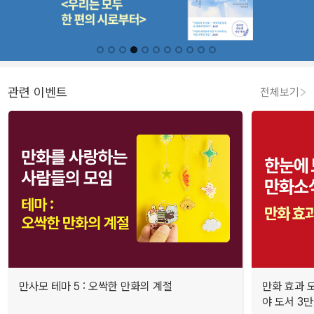
관련 이벤트
전체보기
만사모 테마 5 : 오싹한 만화의 계절
만화 효과 모
야 도서 3만