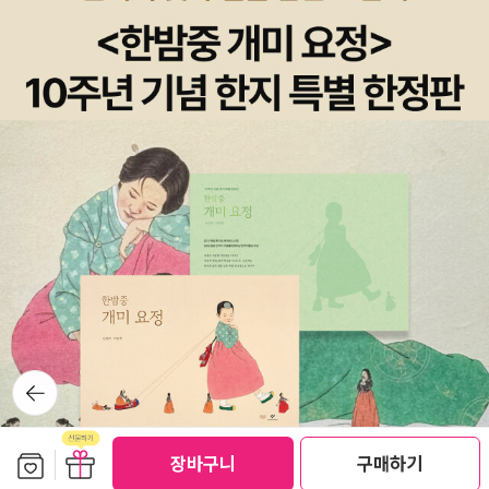
뒤로가
기
보관함담기
선물하기
장바구니
구매하기
선물하기