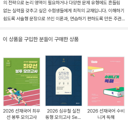
의 전략으로 논리 영역이 필요하거나 다양한 문제 유형에도 흔들림
없는 실력을 갖추고 싶은 수험생들에게 최적의 교재입니다. 이해하기
쉽도록 서술형 문장으로 쓰인 이론과, 연습하기 편하도록 만든 주관
식 확인 문제, 문제 풀이 훈련에 알맞은 객관식 실전 문제로 구성되어
있습니다. · 기본 이론 - 개념 POINT: 학습할 부분의 가장 핵심적인
이 상품을 구입한 분들이 구매한 상품
내용을 미리 확인할 수 있습니다. - 이론 정리: 반드시 알아야 할 기본
이론을 정리하였습니다. - 보충 자료: 이론 학습에 보충해야 할 내용
과, 추가로 공부해 두면 도움이 되는 자료들을 정리하였습니다. · 문제
풀이 - 연습하기: 이론을 적용하여 논리 문제를 해결하는 연습을 할
수 있습니다. - 연습 문제: 인사 혁신처의 예시 문제와 2025년도 국
가직 · 지방직 시험 문제를 철저하게 분석한 후, 그와 가장 비슷한 유
형과 난이도의 문제를 수록하였습니다.
2026 선재국어 최우
2026 심우철 실전
2026 선재국어 수비
선 봉투 모의고사
동형 모의고사 Seas
니겨 독해
on 4