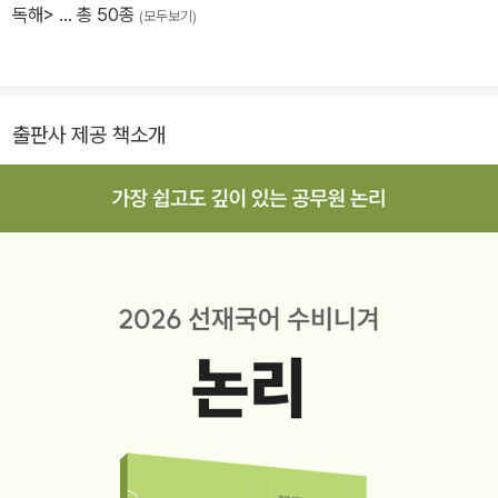
선 봉투 모의고사 · 선재국어 매일 국어 · 선재국어 독해야 산다 1일 1
독해>
… 총 50종
(모두보기)
독 · 선재국어 독해야 산다 1·2·3 · 선재국어 독해야 산다－추론 강화
형 · 선재국어 독해는 나의 힘＋문제는 나의 힘
출판사 제공 책소개