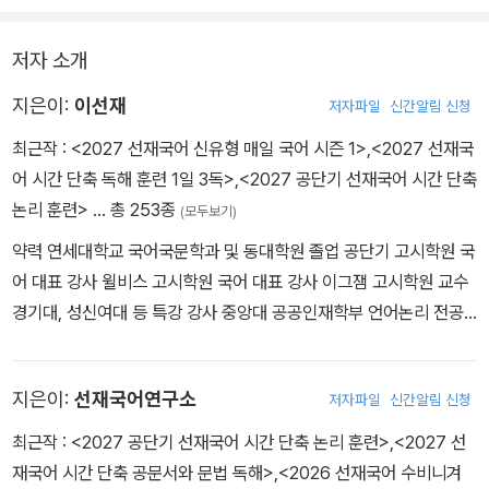
다. 또한 출제 가능한 범위를 고루 다룬 다양하고 질 좋은 문제들을 수
록하여 충분한 실전 훈련을 통해 풀이 속도를 높일 수 있습니다. 가장
저자 소개
어렵고 낯설게 느껴지는 논리 영역, 이 책을 통해 가장 쉽고도 깊이 있
게 정복하시기를 바랍니다.
지은이:
이선재
저자파일
신간알림 신청
최근작 :
<2027 선재국어 신유형 매일 국어 시즌 1>
,
<2027 선재국
어 시간 단축 독해 훈련 1일 3독>
,
<2027 공단기 선재국어 시간 단축
논리 훈련>
… 총 253종
(모두보기)
약력 연세대학교 국어국문학과 및 동대학원 졸업 공단기 고시학원 국
어 대표 강사 윌비스 고시학원 국어 대표 강사 이그잼 고시학원 교수
경기대, 성신여대 등 특강 강사 중앙대 공공인재학부 언어논리 전공
과목 담당 주요 저서 주요 저서 · 선재국어 한 권으로 끝장내는 올인원
공무원 국어 · 선재국어 이렇게 나온다 신유형 공무원 국어 · 선재국어
지은이:
선재국어연구소
저자파일
신간알림 신청
시간 단축 공문서와 문법 독해 · 선재국어 시간 단축 논리 · 선재국어
시간 단축 독해 훈련 – 1일 3독 · 선재국어 예상 기출서 · 선재국어 출
최근작 :
<2027 공단기 선재국어 시간 단축 논리 훈련>
,
<2027 선
발선 봉투 모의고사 · 선재국어 결승선 봉투 모의고사 · 선재국어 최우
재국어 시간 단축 공문서와 문법 독해>
,
<2026 선재국어 수비니겨