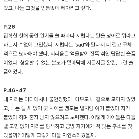
두 사람은 학교에서 가장 인기 있는 백인 여자아이들이 초대한 호
있고, 나는 그것을 빈틈없이 헤아리고 싶다.
숫가 모임에 가게 된다. 그리고 한 시간 뒤, 단 한 사람만이 호수
를 빠져나온다.
P.26
입학한 첫해 동안 일기를 쓸 때마다 서럽다는 말을 영어로 뭐라고
하는지 수없이 고민했다. 서럽다는 'sad'와 달라서 더 길고 구체
적으로 묘사해야 했다. 서러움은 억울함이 잔뜩 섞인 답답한 슬픔
이었다. 형용할 수 없는 분노가 밑바닥에 자글자글 깔린, 그런 슬
픔이었다.
P.46~47
내 자리는 어디에서나 불안정했다. 아무도 내 곁으로 모이지 않았
고, 나는 쉴 새 없이 꽃 사이를 맴도는 벌처럼 여기 붙었다 저기
붙었다 하며 혼자 남지 않으려고 노력했다. 어떻게 아이들은 다들
별 고민 없이 자리를 탐색하고 금방 자기에게 꼭 맞는 주소를 찾
았을까? 어떻게 그렇게 다들 자연스러웠을까.