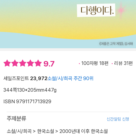
9.7
100자평 18편
리뷰 31편
세일즈포인트
23,972
소설/시/희곡 주간 90위
344쪽
130*205mm
447g
ISBN 9791171713929
주제분류
신간알림 신청
소설/시/희곡
>
한국소설
>
2000년대 이후 한국소설