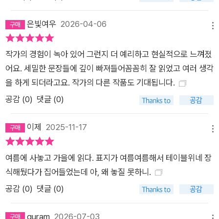
은빛여우
2026-04-06
메뉴
작가의 경험이 녹아 있어 그런지 더 예리하고 현실적으로 느껴졌
어요. 세밀한 문장들에 깊이 빠져들어꼼꼼히 잘 읽었고 여러 생각
을 하게 되더라고요. 작가의 다른 작품도 기대됩니다.
공감 (
0
)
댓글 (0)
이제
2025-11-17
메뉴
여름에 사놓고 가을에 읽다. 표지가 여름여름해서 테이블위네 장
식해뒀다가 집어들었는데 아, 왜 놓질 못하니.
공감 (
0
)
댓글 (0)
guram
2026-07-03
메뉴