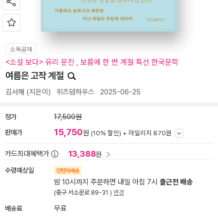
소득공제
<소설 보다> 유리 문진 , 보름에 한 번 계절 특선 한국문학
여름은 고작 계절
김서해
(지은이)
위즈덤하우스
2025-06-25
정가
17,500원
15,750
판매가
원
(10% 할인) +
마일리지 870원
13,388
카드최대혜택가
원
수령예상일
양탄자배송
밤 10시까지 주문하면 내일 아침 7시
출근전 배송
(중구 서소문로 89-31 )
변경
배송료
무료