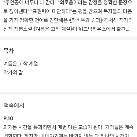
"주인공이 너무나 나 같다" "외로움이라는 감정을 정확한 문장으
로 짚어낸다" "표현력이 대단하다"는 평을 받으며 독자들의 마음
을 가장 정확한 언어로 진단해온 《라비우와 링과》 김서해 작가의
신작 장편소설 《여름은 고작 계절》이 위즈덤하우스에서 출간되
었다.
목차
아메리칸드림이라는 환상이 긴 꼬리를 남기며 사라지던 2000년
여름은 고작 계절
대, 열 살 '제니'는 갑작스럽게 미국으로 이민하게 된다. 필사적으
작가의 말
로 영어를 배우며 친구들 사이를 맴돌던 어느 여름, 같은 한국인
이민자 '한나'가 나타난다. 따돌림을 당하면서도 꿋꿋하게 스스로
를 있는 그대로 인정하길 요구하는 한나. 제니는 자신과 같은 처
지인 한나를 안쓰러워하면서도 적응하지 못하는 그를 한심하게
책속에서
여긴다.
P.10
냉소와 순수, 동경과 질투가 뒤엉킨 채 시간이 흐르고, 제니와 한
과거는 시간을 통과하면서 매번 다른 모습이 된다. 기억들은 계속
나가 멀어졌다 가까워졌다를 반복하는 동안 찾아온 세 번째 여름.
변화한다. 하지만 내 이야기에는 바뀌지 않는 단 하나의 사건이