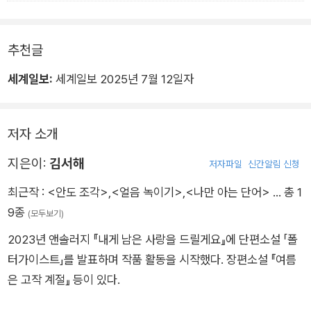
˝부스러기 얘기 알아?˝
˝그게 뭔데?˝
추천글
˝모든 일에는 부스러기가 있대.
세계일보:
세계일보 2025년 7월 12일자
어떤 일이 일어나면 그것 때문에 꼭 다른 일들이 일어난대.
되게 작고 사소해 보이는 일에도 다 이유가 있고,
그게 또 다른 일에 영향을 미치는 거래.˝
저자 소개
지은이:
김서해
저자파일
신간알림 신청
˝나는 유리와 바닥에 맺힌 물방울들이 떨어지는 것을
최근작 :
<안도 조각>
,
<얼음 녹이기>
,
<나만 아는 단어>
… 총 1
손가락으로 매만지며 사람들이 감당할 수 없는 상처를
9종
(모두보기)
대체 어떻게 회복하는지, 모두 다른 인생을 사는데
2023년 앤솔러지 『내게 남은 사랑을 드릴게요』에 단편소설 「폴
슬픔의 부스러기는 어떤 형태로 남는지를 궁금해했다.
터가이스트」를 발표하며 작품 활동을 시작했다. 장편소설 『여름
은 고작 계절』 등이 있다.