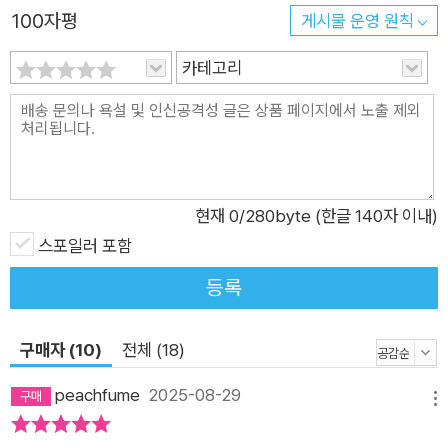
100자평
게시물 운영 원칙
길 기다리지 말고, 팔을 뻗어야 한다는 것을요. 기다리는 사람에
게 먼저 다가가야 한다는 것을요. 눈치 보지 말고 덥썩 잡아야 합
카테고리
니다. 그래야만 굴레가 끊어질 테니까요._〈작가의 말〉
현재
0
/280byte (한글 140자 이내)
스포일러 포함
등록
구매자 (10)
전체 (18)
peachfume
2025-08-29
메뉴