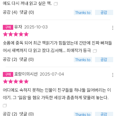
에도 다시 꺼내 읽고 싶은 책.
공감 (
4
)
댓글 (0)
유자
2025-10-03
메뉴
숏폼에 중독 되어 최근 책읽기가 힘들었는데 간만에 진짜 빠져들
어서 새벽까지 다 읽고 잤다.김서해... 최애작가 등극
공감 (
2
)
댓글 (0)
호랑이의시선
2025-07-04
메뉴
어디에도 속하지 못하는 인물이 친구들을 하나둘 잃어버리는 이
야기. 그 ‘잃음’을 혐오 가득한 세상과 촘촘하게 맞물려 놓는다.
공감 (
2
)
댓글 (0)