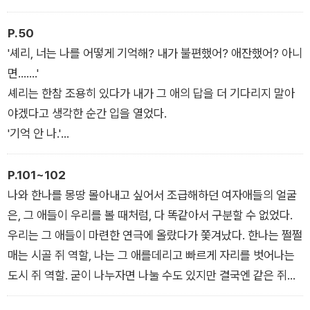
P.50
'셰리, 너는 나를 어떻게 기억해? 내가 불편했어? 애잔했어? 아니
면…….'
셰리는 한참 조용히 있다가 내가 그 애의 답을 더 기다리지 말아
야겠다고 생각한 순간 입을 열었다.
'기억 안 나.'
내가 나에게만 중요하다는 사실은 가끔 너무 잔인하고,
P.101~102
다행이다.
나와 한나를 몽땅 몰아내고 싶어서 조급해하던 여자애들의 얼굴
은, 그 애들이 우리를 볼 때처럼, 다 똑같아서 구분할 수 없었다.
우리는 그 애들이 마련한 연극에 올랐다가 쫓겨났다. 한나는 쩔쩔
매는 시골 쥐 역할, 나는 그 애를데리고 빠르게 자리를 벗어나는
도시 쥐 역할. 굳이 나누자면 나눌 수도 있지만 결국엔 같은 쥐들.
덫에 걸려든, 그리하여 동시에 무대에서 퇴장하게 된 쥐들.