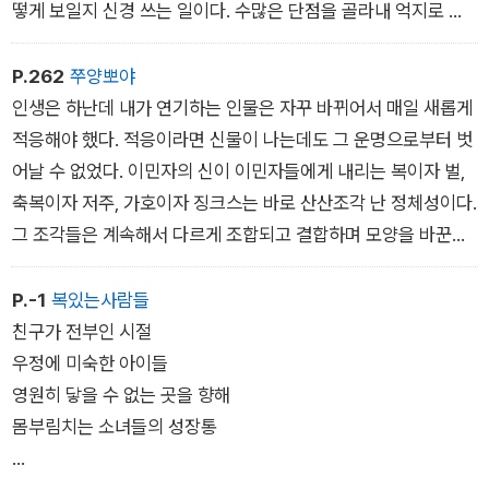
떻게 보일지 신경 쓰는 일이다. 수많은 단점을 골라내 억지로 감
추거나 바꾸느라 자신의 초상을 잃어버리는 일이다.
P.262
쭈양뽀야
인생은 하난데 내가 연기하는 인물은 자꾸 바뀌어서 매일 새롭게
적응해야 했다. 적응이라면 신물이 나는데도 그 운명으로부터 벗
어날 수 없었다. 이민자의 신이 이민자들에게 내리는 복이자 벌,
축복이자 저주, 가호이자 징크스는 바로 산산조각 난 정체성이다.
그 조각들은 계속해서 다르게 조합되고 결합하며 모양을 바꾼다.
이것이 인간들에 대한 나의 강한 비위를 만들어낸 것이다.
P.-1
복있는사람들
친구가 전부인 시절
우정에 미숙한 아이들
영원히 닿을 수 없는 곳을 향해
몸부림치는 소녀들의 성장통