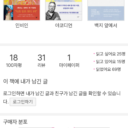
번째 여름. 두 사람은 학교에서 가장 인기 있는 백인 여자아이들
이 초대한 호숫가 모임에 가게 된다. 그리고 한 시간 뒤, 단 한 사
람만이 호수를 빠져나온다. 친구가 전부인 시절, 우정에 미숙한
인비인
아코디언
백지 앞에서
아이들 영원히 닿을 수 없는 곳을 향해 몸부림치는 소녀들의 성장
통 IMF 외환 위기의 여파로 일자리를 잃게 된 제니의 부모님은
미국이라는 천국에서 새로운 삶을 시작하려 한다. 그러나 아메리
읽고 싶어요 25명
칸드림과 아메리카의 거리는 좁혀지지 않고, 기반과 자본이 없는
18
31
1
읽고 있어요 15명
동양인 이민자 가정은 가난한 동네와 조금 덜 가난한 동네를 전전
100자평
리뷰
마이페이퍼
읽었어요 69명
하며 온몸으로 차별과 부딪힌다. 부모님이 공장과 식당, 세탁소를
오가는 동안 "엄마랑 아빠가 먹여주고 재워주고" 제 힘으로 "돈
이 책에 내가 남긴 글
한 푼 안 버는" 제니는 어디에도 속할 수 없는 경계 위의 존재로서
로그인하면 내가 남긴 글과 친구가 남긴 글을 확인할 수 있습니
사무치는 외로움을 뼈에 새기며 자라난다. 영어에 익숙하지 않아
다.
로그인하기
동양인 동급생에게마저 배척당하고, 머리가 짧고 축구를 잘한다
는 이유로 레즈비언이라고 놀림받으며 한국인과 미국인, 여자와
구매자 분포
남자, 아이와 어른 중 어디에 몸을 맞춰야 할지 알 수 없게 된다.