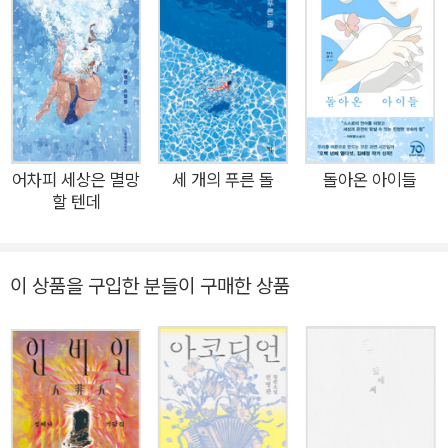
000년대, 열 살 '제니'는 부모님의 결정으로 갑작스럽게 미국으
로 이민하게 된다. 백인 아이들은 동양인 여자아이에게 모질기만
하고, 제니는 살아남기 위해 스스로를 깎고 마모시켜 '적응'하고
'성장'해나간다. 필사적으로 영어를 배우고 친구들 사이를 맴돌며
가까스로 손바닥만 한 자기 자리를 만들어낸 어느 여름, 한국에서
이민 온 '한나'가 나타난다. 따돌림을 당하면서도 꿋꿋하게 스스
로를 있는 그대로 인정하길 요구하는 한나. 제니는 자신과 같은
어차피 세상은 멸망
세 개의 푸른 돌
돌아온 아이들
할 텐데
처지인 한나를 안쓰러워하면서도 적응하지 못하는 그를 한심하
게 여긴다. 한나의 등장으로 제니는 자신이 몹시 미워했던 백인
아이들과 점점 비슷해져간다. 아이들에게 미움받는 한나와 가까
이 상품을 구입한 분들이 구매한 상품
워지는 것은 곧 무리에서 다시 한번 떨어져 나가는 것과 같았다.
"몸에 맞지 않는 옷을 입고 춤을 추"듯 백인의 몸짓과 말을 흉내
내며 한나를 고립시키려 하지만, 한나는 아랑곳하지 않고 "너처
럼 영어 잘하"고 싶다고, "친구를 많이 사귀고 싶"다며 제니에게
다가온다. 냉소와 순수, 동경과 질투가 뒤엉킨 채 시간이 흐르고,
제니와 한나가 멀어졌다 가까워졌다를 반복하는 동안 찾아온 세