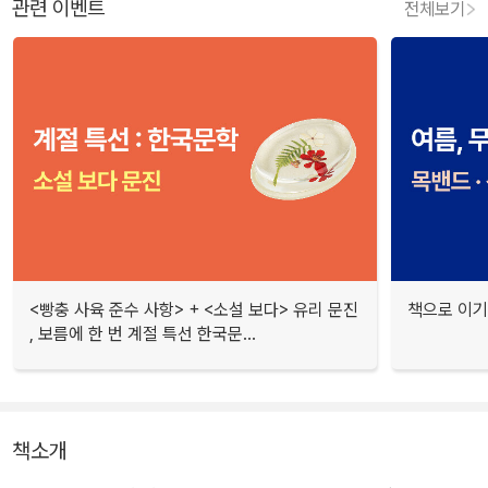
관련 이벤트
전체보기
<빵충 사육 준수 사항> + <소설 보다> 유리 문진
책으로 이기
, 보름에 한 번 계절 특선 한국문...
책소개