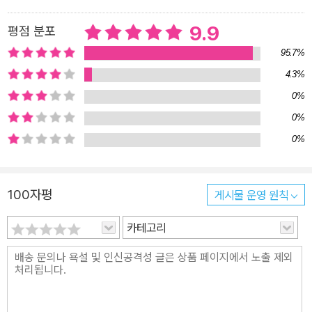
니라, 자기 자신을 잘 이해하고 표현하는 능력, 타인의 감정을 공감하
9.9
평점 분포
고 배려하는 능력, 상황에 맞게 적절한 행동을 선택하는 능력, 갈등을
조율하고 협력하는 능력 등이 복합적으로 작용해 드러나기 때문이다.
95.7%
그렇다면 아이의 사회성을 어떻게 키워줄 수 있을까? 저자는 사회성
4.3%
을 마치 퍼즐처럼 11개의 조각으로 나누어 설명한다. 자아를 지키고
0%
표현하는 5가지 역량, 관계를 만들고 유지하는 6가지 가치가 바로 그
0%
것이다. 지금 당장 책의 앞부분에 수록된 연령별 사회성 체크리스트
0%
로 우리 아이의 사회성 수준을 점검해보자. 그리고 아이에게 가장 필
요한 조각이 무엇인지 찾아 집중적으로 연습해보자. 책에서 소개하는
자기 표현법, 대화의 기술, 갈등 해결 노하우 등을 하나씩 익혀나가다
100자평
게시물 운영 원칙
보면 어느새 자신감을 갖고 친구에게 다가가는, 사회성 만렙에 도달
카테고리
한 아이를 발견하게 될 것이다. 20년간 미국 유․초등 교실에 직접 적
용한 검증된 ‘사회정서 교육법’ 국내 최초 소개! 미국을 비롯해 영국,
캐나다, 호주, 일본, 싱가포르 등의 교육 선진국들은 벌써 20여 년 전
부터 아이들의 전인적인 발달을 위한 사회정서 교육 프로그램을 도입
하고 있다. 이 교육의 장기적인 효과를 분석한 결과 유아기부터 사회