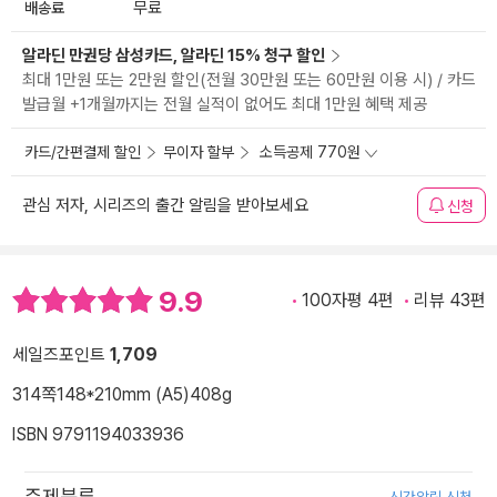
배송료
무료
알라딘 만권당 삼성카드, 알라딘 15% 청구 할인
최대 1만원 또는 2만원 할인(전월 30만원 또는 60만원 이용 시) / 카드
발급월 +1개월까지는 전월 실적이 없어도 최대 1만원 혜택 제공
카드/간편결제 할인
무이자 할부
소득공제 770원
관심 저자, 시리즈의 출간 알림을 받아보세요
신청
9.9
100자평 4편
리뷰 43편
세일즈포인트
1,709
314쪽
148*210mm (A5)
408g
ISBN 9791194033936
주제분류
신간알림 신청