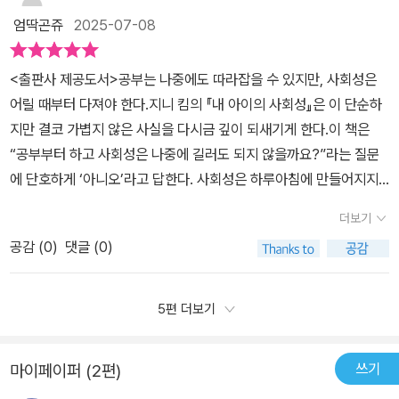
한 부분을 인지하고 도움을 주면 확실히 좋아진다는 것을 알아가고
엄딱곤쥬
2025-07-08
있는 요즘입니다.🫶📌아이의 사회성을 기른다는 것은,작은 능력들이
서로 연결될 때 비로소 완성되는 역량이니 아이의 기질을 이해하며,
<출판사 제공도서>공부는 나중에도 따라잡을 수 있지만, 사회성은
채워 나간다면 자라나가는 과정을 만날수 있을 거예요!사회성이란 친
어릴 때부터 다져야 한다.​​​지니 킴의 『내 아이의 사회성』은 이 단순하
구와 잘 지내는 능력의 그 이상을 의미하고 있으니까요!이 책에서는
지만 결코 가볍지 않은 사실을 다시금 깊이 되새기게 한다.​​​이 책은
두 가지 큰 시선으로 나누에 바라보고,사회성을 11개의 조각들로 쪼
“공부부터 하고 사회성은 나중에 길러도 되지 않을까요?”라는 질문
개여 살펴보고 있어요.📍<나>라는 시선,자신을 이해하고 사랑하는
에 단호하게 ‘아니오’라고 답한다. 사회성은 하루아침에 만들어지지
것에서 출발✔️자기 신뢰 ✔️자기 인식✔️자기 표현✔️자기 조절✔️경계
않으며, 좋은 성적이 곧 좋은 사회성으로 이어지는 것도 아니다. 오히
5가지 사회적 역량을 토대로아이의 내면에 튼튼히 자리 잡도록 도와
더보기
려 사회성은 시간이 걸리는 훈련이며, 다양한 경험과 감정을 통해 차
야 해요.📍<우리>라는 시선,우리를 향한 시선을 돌려 준비가 되고,
공감 (
0
)
댓글 (0)
곡차곡 쌓아가는 내면의 퍼즐과도 같다.​​​책에서 제시하는 사회성의 다
관계의 기술을 쌓아 올려야 해요.✔️<자기 인식>은 #공감 으로✔️<자
섯 가지 핵심 역량은 ‘자기 인식, 자기 표현, 자기 조절, 경계, 자기 신
기 표현>은 #협력 으로✔️<자기 신뢰>는 #존중 으로✔️<자기 조절>
뢰’다. 흥미로운 점은 이 다섯 가지가 각각 공감, 협력, 규칙, 책임, 존
5편 더보기
은 #규칙 으로✔️<경 계>는 #책임 으로성장하면서 오늘날 필요한 <
중이라는 관계 기술로 자연스럽게 연결된다는 것이다. 이처럼 사회성
온라인 예절>까지 11개의 조각들을 다루며,내면의 성장이 관계의 기
은 독립된 능력이 아니라, 관계 속에서 싹트고 자라는 복합적이고 유
술로 확장되면서 사회적 역량으로 점차 자라나는 과정을 소개하고 있
쓰기
마이페이퍼 (2편)
기적인 힘이다.​​​이 책이 인상적인 또 하나의 이유는, 단순히 ‘이렇게 하
어요.📌이 책이 좋았던 부분은,단순한 이론 설명에서 그치는 것이 아