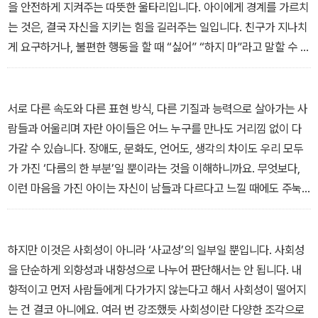
을 안전하게 지켜주는 따뜻한 울타리입니다. 아이에게 경계를 가르치
는 것은, 결국 자신을 지키는 힘을 길러주는 일입니다. 친구가 지나치
게 요구하거나, 불편한 행동을 할 때 “싫어” “하지 마”라고 말할 수 있
어야 합니다. 그리고 상대방이 거절할 때, 그 경계를 존중하고 물러서
는 능력도 함께 길러야 하지요.
<경계: 관계 속에서 ‘지켜야 할 선’ 가르치는 법>
서로 다른 속도와 다른 표현 방식, 다른 기질과 능력으로 살아가는 사
람들과 어울리며 자란 아이들은 어느 누구를 만나도 거리낌 없이 다
가갈 수 있습니다. 장애도, 문화도, 언어도, 생각의 차이도 우리 모두
가 가진 ‘다름의 한 부분’일 뿐이라는 것을 이해하니까요. 무엇보다,
이런 마음을 가진 아이는 자신이 남들과 다르다고 느낄 때에도 주눅
들지 않아요. 다름이 부끄러운 것이 아니라는 걸 몸으로 경험했기 때
문에 비교 대신 자기만의 고유함을 인정할 수 있죠. 그래서 주변의 시
선에 쉽게 흔들리지 않고, 자신의 생각과 감정을 건강하게 표현할 수
하지만 이것은 사회성이 아니라 ‘사교성’의 일부일 뿐입니다. 사회성
있는 힘을 갖게 됩니다.
을 단순하게 외향성과 내향성으로 나누어 판단해서는 안 됩니다. 내
<존중: 넓은 관계 속에서 더 많은 기회를 잡는 아이의 비밀>
향적이고 먼저 사람들에게 다가가지 않는다고 해서 사회성이 떨어지
는 건 결코 아니에요. 여러 번 강조했듯 사회성이란 다양한 조각으로