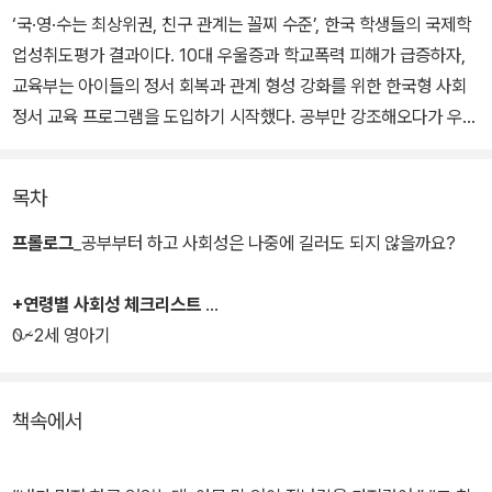
‘국·영·수는 최상위권, 친구 관계는 꼴찌 수준’, 한국 학생들의 국제학
업성취도평가 결과이다. 10대 우울증과 학교폭력 피해가 급증하자,
교육부는 아이들의 정서 회복과 관계 형성 강화를 위한 한국형 사회
정서 교육 프로그램을 도입하기 시작했다. 공부만 강조해오다가 우리
사회가 놓쳐버린 아이들의 사회성 문제가 더 이상 외면할 수 없는 지
점에 이른 것이다. 친구가 없어서, 툭하면 싸워서, 혹은 쎈 친구한테
목차
늘 당해서 걱정된다면, 학습 능력보다 먼저 아이의 사회성부터 키워
주자. 정서적으로 안정되고 건강한 관계 속에서 자라난 아이는 자기
프롤로그
_공부부터 하고 사회성은 나중에 길러도 되지 않을까요?
삶을 주도하며 결국 앞서나가게 된다.
+연령별 사회성 체크리스트
유아교육과 아동발달 분야의 석학이자 20년 넘게 유·초등 아이들을
0~2세 영아기
직접 가르친 지니 킴 박사는 ‘나를 이해하고 사랑하는 것’에서 출발해
‘타인과 소통하며 건강하게 관계 맺는 법’까지 아이의 사회성을 키우
책속에서
는 실용적인 방법들을 이 책을 통해 소개한다. 부모조차 어려워 알려
주지 못한 삶의 기술, 아이의 일상에 바로 적용할 수 있는 사회성 교육
의 실전 가이드를 지금부터 만나보자.