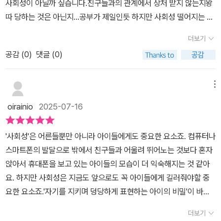
사회성이 아닐까 싶습니다.​친구들과의 관계에서 상처 받지 않는지​왕
몸짓, 목소리 등 비언어적 신호를 읽고 그에 적절한 행동하는 법, 감
키면서도 스스로의 의사를 당당하게 표현할 수 있는 아이를 위해서
도 잘 받아들이지 않는 아이, 몸이 먼저 나가는 과격한 아이를 키울 때
따 당하는 것은 아닌지...​공부가 제일인듯 하지만 사회성 떨어지는 아
정, 생각, 행동 등을 적절하고 재미있게 조절을 방법을 연습해서 자녀
조금 더 깊이 공부를 해보기로 했는데요.이번 도서 《내 아이의 사회
어떤 접근법을 써야 하는지 등도 다루고 있다. 이처럼 유아교육 박사
이는 어디서든​적응하지 못하고 힘들어 합니다.​20년간 미국 유.초등
의 마음에 확신을 가질 수 있도록 도와주세요.우리는 자녀의 사회성
성》은 영유아 회복탄력성을 전공으로 아동 발달을 공부하고, 유아특
더보기
출신의 전문가가 들려주는 방식은 우리 아이를 훌륭한 자녀로 키우기
교실에서 직접 느낀 일들을 다양한​예시와 함께 읽기 쉬운 글로 서술
부터 어릴 때부터 가질 수 있도록 안정된 정서와 건강한 관계 속에서
수교육 석사와 박사 학위를 취득한 저자가 이 과정들을 통해서 특정
위한 명확한 가이드라인을 제시한다.​​​​​
공감 (
0
)
댓글 (0)
해 놓아서 다양한 사례를​살펴 볼 수 있는 유익한 책입니다.​연령별로
튼튼하고 당당한 자녀로 성장시켜야 해요.[이 글은 출판사로부터 책
교수법이 어떤 아이들에게는 잘 맞는지, 그리고 어떤 아이들에게는
다양한 케이스들을 제시해 놓아서​우리 아이에 맞는 경우를 찾을 수
을 제공 받아 자유롭게 작성한 것입니다.]
잘못된 방법인지에 대해 알려주면서도 각각의 얼굴이 다르듯, 타고난
있어 적용하기 좋습니다.​어떻게 대화해야할지 친절하게 담아져 있어
메뉴
성향이 다양한데, 그 다양성을 이해하고 아이들 각자만의 고유한 성
서 아이와 대화해보며​새롭게 변화하는 아이를 볼 수 있습니다.​다양한
질에 맞는 교육 방법을 찾아갈 수 있을 것 같아요.이를테면, 누군가는
oirainio
2025-07-16
예시들로 아이와 이런 저런 이야기를 나누어 보면서 ​성장해 나갈 수
가정 내에서 이미 사회성이 풍부하게 갖추고 있는가 하면, 어떤 아이
있는 의미있는 책​아이에게 더 나는 삶을 살아갈 수 있도록 꼭 필요한
는 여전히 채워가야 할 부분들이 많을 수 있을 테니까요. 우리 모두는
'사회성'은 어른들뿐만 아니라 아이들에게도 중요한 요소죠. 컴퓨터나
지혜를 담아​부모가 읽고 적용할 수 있는 부모 지침서 역할을 하는 책​
여전히 배워야 할 것들이 많고 공부해야 할 부분들이 많은, 앞으로도
스마트폰의 발달으로 밖에서 친구들과 어울려 뛰어노는 것보다 혼자
추천합니다​
세상을 살아가며 채워가야 할 것들이 많은 미성숙한 생명체로서, 실
앉아서 휴대폰을 보고 있는 아이들의 모습이 더 익숙해지는 것 같아
수를 하고 좌절에 직면해 보면서 그렇게 우리는 성장의 기회를 얻게
요. 하지만 사회성은 지금도 앞으로도 꼭 아이들에게 길러줘야할 중
되겠지요.
요한 요소죠.'자기를 지키며 덩당하게 표현하는 아이의 비밀'이 바로
사회성일 텐데요. 이제 학교 입학을 앞둔 7살과 어린이집에 적응 중
더보기
인 5살 아이들에기 많은 도움이 될 수 있을 책이었답니다.가장 좋았