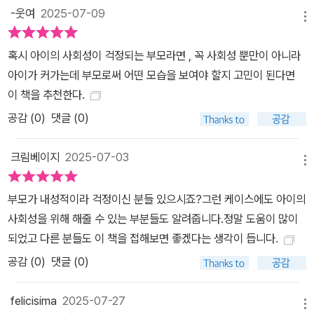
-웃여
2025-07-09
란색과 파란색의 갈등 속에서 초록색이 나왔지. 서로 다른 의견이 충
메뉴
돌할 때 함께 이야기 나누고 해결하려는 노력을 하다 보면 새로운 아
이디어나 놀이가 탄생할 수 있어. 갈등은 더 멋진 것을 만드는 기회가
혹시 아이의 사회성이 걱정되는 부모라면 , 꼭 사회성 뿐만이 아니라
될 수 있어.” 이 밖에도 《내 아이의 사회성》에는 다양한 사회성 교육
아이가 커가는데 부모로써 어떤 모습을 보여야 할지 고민이 된다면
의 도구와 놀이법이 담겨 있다. 아이의 작은 성공 경험을 시각화하는
이 책을 추천한다.
법, 신체 반응과 감정 단어를 연결해 표현하는 법, 표정․몸짓․목소리
공감 (
0
)
댓글 (0)
등 비언어적 신호를 읽고 눈치 있게 행동하는 법, 감정․생각․행동 조절
을 재밌게 연습하는 법, 아이에게 몸․마음․시간의 경계를 눈으로 확인
크림베이지
2025-07-03
메뉴
시켜주는 법 등 어디에서도 만나본 적 없는 아이 맞춤 교육법이 가득
하다. 친구가 없어서, 툭하면 싸워서, 혹은 쎈 친구한테 늘 당해서 걱
부모가 내성적이라 걱정이신 분들 있으시죠?그런 케이스에도 아이의
정된다면, 학습 능력보다 먼저 아이의 사회성부터 키워주자. 유․초등
사회성을 위해 해줄 수 있는 부분들도 알려줍니다.정말 도움이 많이
기에 사회성을 단단하게 키운 아이는 안정된 정서와 건강한 관계 속
되었고 다른 분들도 이 책을 접해보면 좋겠다는 생각이 듭니다.
에서 누구보다 앞서가는 아이로 성장하게 될 것이다.
공감 (
0
)
댓글 (0)
felicisima
2025-07-27
메뉴