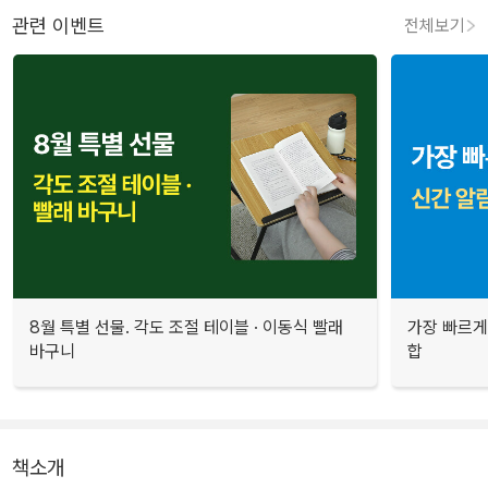
관련 이벤트
전체보기
8월 특별 선물. 각도 조절 테이블 · 이동식 빨래
가장 빠르게
바구니
합
책소개