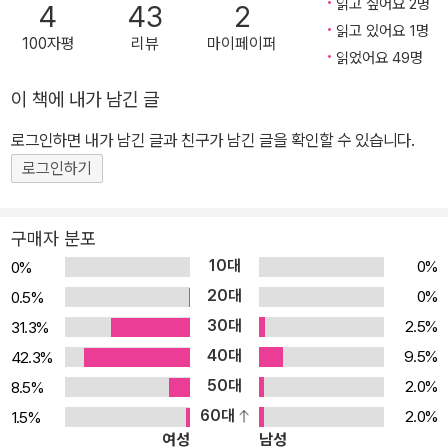
읽고 싶어요 2명
4
43
2
지만, 자기 인식, 감정 표현, 의사소통, 협업 능력 같은 사회․정서적 역
읽고 있어요 1명
100자평
리뷰
마이페이퍼
량 문제는 더는 외면할 수 없는 지점에 와 있다. 학교는 좋은데 친구
읽었어요 49명
사귀기가 너무 어렵다는 아이, 감정을 조절하지 못해 쉽게 좌절하는
이 책에 내가 남긴 글
아이, 공부는 잘하지만 외로운 아이… 혹시 우리 아이의 모습은 아닌
가? 유아교육과 아동발달 분야의 석학이자 20년 넘게 유․초등 아이
로그인하면 내가 남긴 글과 친구가 남긴 글을 확인할 수 있습니다.
들을 직접 가르친 지니 킴 박사는 ‘나를 이해하고 사랑하는 것’에서 출
로그인하기
발해 ‘타인과 소통하며 건강하게 관계 맺는 법’까지 아이의 사회성을
키우는 실용적인 방법들을 이 책을 통해 소개한다. 아이들의 사회성
구매자 분포
은 어떻게 자랄까? 친구 갈등이 시작되기 전에 아이에게 반드시 가르
10대
0%
0%
쳐야 할 사회적 역량은 무엇일까? 부모조차 어려워 알려주지 못한 삶
20대
0%
0.5%
의 기술, 아이의 일상에 바로 적용할 수 있는 사회성 교육의 실전 가이
30대
2.5%
31.3%
드 속으로 함께 떠나보자. 친구와 잘 지내는 사교성, 그 이상의 능력
40대
아이의 사회성을 결정짓는 11가지 핵심 역량 흔히 사회성이라고 하면
9.5%
42.3%
사람들과 잘 지내는 능력을 떠올린다. 그러나 친구가 많다고 해서 반
50대
2.0%
8.5%
드시 사회성이 뛰어난 것이 아니며, 내향적인 아이도 충분히 건강한
60대
2.0%
1.5%
여성
남성
사회성을 발휘할 수 있다. 사회성이란 단순히 좋은 성격의 문제가 아