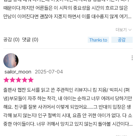
썼다고 하네요.아이를 키우면서 기본적으로 성장 발달을 체크하는데,
때문이다.하지만 어른들은 이 시작의 중요성을 시간의 흐르고 많은
사회성도 아이의 연령에 맞게 발달 지표를 잘 알고 있어야 아이와 함
만남이 이어진다면 괜찮아 지겠지 하면서 이를 대수롭지 않게 여기고
께 노력할 부분이 무엇인지를 파악할 수 있기 때문에 '연령별 사회성
간과한다. 그러나 어린시절 형성된 ‘사회성’은아이의 평생을 좌우할
체크리스트'가 수록되어 있어요. 영아기(0-2세), 유아기(3-5세), 취
더보기
인성과 인격 형성에 크게 영향을 준다. 미국, 일본, 호주, 영국, 싱가포
학 전 아동기(6-7세), 초등 저학년(8-9세) 사회성 체크리스트를 살
공감 (
0
)
댓글 (0)
르 등 다양한 국가들은 아이들의 전인적인 발달과 삶의 질을 높이기
펴보면 '자기 신뢰', '자기 인식', '자기 표현', '자기 조절', '경계', '규칙',
위해 ‘사회정서교육’ 프로그램이란 것을 실행하고 있다. ‘사회정서교
'책임', '공감', '협력', '존중'이라는 10개 역량이 있는데, 이 책에서는 그
육’이란 자신의 감정을 이해하고 이것을 통제할 줄 알며사람들과 건
메뉴
10개의 역량에 하나 더, '온라인 예절'을 포함하여 모두 11개의 사회
강한 관계를 맺고 올바른 의사결정을 하는 기술들을 가르치고 있다.
성 조각을 세밀하게 하나씩 설명해주고 있어요.내 아이의 타고난 기
sailor_moon
2025-07-04
뇌에 주입하여 암기하는방식이 아닌 생활속에서 몸으로 겪고 배우게
질에 맞게 어떤 사회성 근육을 더 키워줘야 하는지, 부모가 알아야 둬
하는 것인데 올바른 반응과 소통할 수 있는 능력을 키워주는 것이다.
야 할 내용들을 자세히 알려준다는 점에서 부모를 위한 필독서, 자녀
출판사 협찬 도서를 읽고 쓴 주관적인 리뷰지니 킴 지음/ 빅피시 (펴
별도의교육시간이 있지만 국어, 수학, 과학과 다르게 구분 지어서가
양육서였네요.
냄)부모들이 자주 하는 착각, 내 아이는 순하고 너무 여려서 당하기만
르치는 것이 아닌 연계해서 교육하는 것이 특징이다. 자신에 대한 올
해요. 친구를 잘못 사귀어서 이렇게 되었어요.....그 반대의 입장은 생
바른 이해, 자존감 향상, 감정의 조절, 밝은정서의 함양 등 지식 중심
각해 보지 않는지! 인구 절벽의 시대, 요즘 안 귀한 아이가 없다. 다 소
보다 정서 중심의 교육을 우선시 하는 것이 이들 교육의 특징이다. 평
중한 아이들이다. 너무 귀해서 망치고 있지 않는지 돌아볼 시간이다.
생의사회성은 이처럼 어린 나이, 초등학교때 결정되는데 우리는 자신
저자의 말처럼 사회성은 모든 조각 퍼즐의 완성이다. 작은 능력들이
이 자라온 과정에 비추어 훈육을 하고 상당히보수적인 관점에서 접근