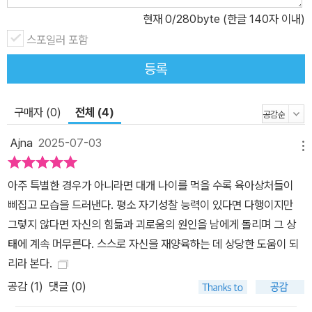
적 역량을 잘 갖춘 아이들은 이후 학업 성취도가 향상된 것은 물론 문
현재
0
/280byte (한글 140자 이내)
제 행동이 줄어들고, 갈등 상황에서 서로 협력해 문제를 해결하는 능
스포일러 포함
력이 향상되었다. 최근 10대 우울증 환자와 학교폭력 피해가 급증하
등록
는 추세에 따라, 우리 교육부도 아이들의 정신적 회복과 사회적 관계
형성 강화의 필요성을 인식하고, 2025년부터 학교 현장에 한국형 사
회정서 교육 프로그램을 도입하기 시작했다. 지니 킴 박사는 이 책에
구매자 (0)
전체 (4)
서 20년간 유․초등 교실에 직접 적용한 검증된 사회정서 교육법을 국
Ajna
2025-07-03
내에 최초로 소개한다. 특히 인상적인 부분은 어른조차 어려울 수 있
메뉴
는 사회성의 기본 역량과 가치들을 아이들의 눈높이에 맞춰 쉽게 설
아주 특별한 경우가 아니라면 대개 나이를 먹을 수록 육아상처들이
명하는 점이다. 예컨대, 다음과 같이 자존감은 씨앗에, 갈등은 물감에
삐집고 모습을 드러낸다. 평소 자기성찰 능력이 있다면 다행이지만
비유해 알려주는 식이다. “사람마다 마음속에 아주 작고 특별한 씨앗
그렇지 않다면 자신의 힘듦과 괴로움의 원인을 남에게 돌리며 그 상
이 하나씩 있어. 그 씨앗의 이름은 바로 ‘자존감 씨앗’이야. 그런데 씨
태에 계속 머무른다. 스스로 자신을 재양육하는 데 상당한 도움이 되
앗이 가만히 있다고 저절로 자랄까? 아니야. 물도 주고, 햇볕도 필요
리라 본다.
하고, 때로는 거름도 줘야 하지. 자존감 씨앗도 똑같아. ‘나는 할 수 있
공감 (
1
)
댓글 (0)
어’ ‘나는 이런 걸 잘해’ 하고 스스로 긍정적인 생각을 할 때 씨앗이 쑥
쑥 자라.” “빨간색과 노란색이 갈등을 하다 보니 주황색이 나왔고, 노