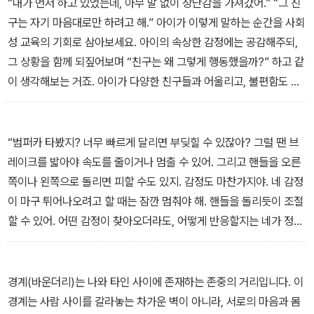
“내가 먼저 하고 있었는데, 아무 말 없이 장난감을 가져갔어.” “그 친
구는 자기 마음대로만 하려고 해.” 아이가 이렇게 말하는 순간을 사회
성 교육의 기회로 삼아보세요. 아이의 속상한 감정에는 공감해주되,
그 상황을 함께 되짚어보며 “친구는 왜 그렇게 행동했을까?” 하고 같
이 생각해보는 거죠. 아이가 다양한 친구들과 어울리고, 불편함도 경
험해보며, 때로는 갈등 속에서 조율하는 법을 배우는 모든 과정이 아
이를 더 유연하고 따뜻한 사람으로 자라나게 합니다.
<아이의 불편함을 줄여주지 말아야 하는 이유>
“범퍼카 타봤지? 너무 빠르게 달리면 부딪힐 수 있잖아? 그럴 땐 브
레이크를 밟아야 속도를 줄이거나 멈출 수 있어. 그리고 핸들을 오른
쪽이나 왼쪽으로 돌리면 피할 수도 있지. 감정도 마찬가지야. 네 감정
이 마구 튀어나오려고 할 때는 잠깐 멈춰야 해. 핸들을 돌리듯이 조절
할 수 있어. 어떤 감정이 찾아오더라도, 어떻게 반응할지는 네가 정할
수 있단다.”
<감정 조절: 감정은 스스로 다스릴 수 있는 ‘마음의 에너지’>
경계(바운더리)는 나와 타인 사이에 존재하는 존중의 거리입니다. 이
경계는 사람 사이를 갈라놓는 차가운 벽이 아니라, 서로의 마음과 몸