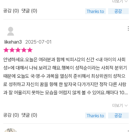
더보기
서로 연결되어서 완성되는 능력이기도 하다. 사회성의 출발은 타인과
한다. 올바르지만 행동을 하면 금지 시키는 것이 당연하지만 그 이해
공감 (
0
)
댓글 (0)
의 관계가 먼저 가 아니다. 나를 돌아볼 줄 아는 능력이 사회성의 출발
를 시키는 과정이빠져 있고 서로 공감하며 설득시키려는 것이 아닌
이다.저자는 사회성의 토대로써 먼저 자기 신뢰, 자기 인식, 자기표현,
단문의 업다운의 지시만을 한다. 아이는 자신이 처한문제에 대한 피
조절, 경계의 5단계를 말한다.0세~초등 저학년까지의 사회성 발달
메뉴
드백을 원하면서 관심과 이해를 바라는데 우리는 자신의 경험만으로
의 체크리스트를 함께 제공한다. 자기 신뢰, 자기 인식, 표현, 조절, 경
아이를 다스리려 하는 게 현실이다.결과 아이들은 교우관계에서 겉돌
likehan3
2025-07-01
계, 규칙, 책임 등 그 모든 영역에서 체크해 볼 수 있다. 사회성의 출발
게 되며 사소한 일에도 상처를 받고 안된다는 주입식 교육에 극도로
은 또래 관계에서 시작하는 것이 아니라 부모와의 관계에서 시작된
낮은 자존감을 형성하게 된다. 학업만을 지향하는 교육의 현실이기도
안녕하세요.오늘은 여러분과 함께 빅피시2의 신간 <내 아이의 사회
다. '기질'이 기분의 질이라는 뜻인 줄도 몰랐다 ㅎㅎㅎ성인 역시 같은
하지만 가장 큰 이유는 일방적인 훈육의 부모에게 있음을 명심해야
성>에 대해서 나눠 보려고 해요.​행복이 성적순이라는 사회적 분위기
상황에서 반응하는 양상이 천차만별. 여기서 부정적인 기질이 마냥
한다. 책은아이들의 눈 높이에서 자아를 지키고 역량을 키워줄 수 있
때문에 오늘도 국·영·수 과목을 열심히 준비해서 최상위권의 성적으
안 좋고 긍정적인 기질이 좋다의 의미는 아니라는 것.순간 기분을 잘
는 놀이와 같은 대응과 표현법, 대화의 기술을말하고 있다. 사소한 게
로 성취하고 자신의 꿈을 향해 한 발자국 다가가지만 정작 다른 사람
전환할 줄 알면 된다.참 다양하고 많은 문제의 실제 사례를 다루고 있
임과 같은 일련의 방법과 즐거운 대화일 수도 있지만 성취에 대한 기
과 잘 어울리지 못하는 모습을 어렵지 않게 볼 수 있어요.해마다 10대
다. 스마트폰 시대에 전자 기기로 인한 문제, 혼자서만 놀려고 하는 아
쁨에 대해서는겸손함을 익힐 수 있고 실패에서는 좌절하지 않고 다음
들이 우울증과 함께 학교폭력이라는 심각한 문제들로 대두되자 현재
이 사례, 지는 것 못 견뎌 하는 아이 사례 등 다양한 실제 문제를 진단
더보기
으로 나아갈 수 있는 생각을 고취시킨다. 겸손과배려 있는 부모와의
교육부에서 자녀들의 정서적으로 회복하고 관계를 잘 형성할 수 있도
하고 해결해 본다. 책의 사례를 읽으며 내 주위의 다양한 문제도 돌아
대화를 통해 타인을 이해하고 올바른 소통을 통해 아이는 건강한 정
공감 (
0
)
댓글 (0)
록 사회정서 교육 프로그램을 도입해서 실시하고 있더라고요.우리 사
보게 된다. 심리학은 결국 하나로 통한다. 아이의 마음 에너지가 어른
서를 함양 시킬 수 있다. 사회성은스스로 많은 이들과의 만남을 통해
회는 이제 더 이상 자녀들의 사회성을 간과하지 말아야 해요. 우리 사
의 것과 100% 다르지 않다. 결국 나를 돌보는 에너지를 잘 쓰는 사람
스스로 자라나는 것이 아닌 올바른 이해와 생각, 자신감으로 형성되