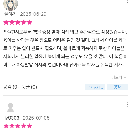
회는 성적만 강조하지 말고 자신의 사회성도 챙겨주어야 해요. 우리
메뉴
이 밖으로의 에너지도 잘 쓰게 마련이다. 어느 날 갑자기 사회성이 좋
는것을 알고 그 시작과 이해의 바탕을 부모가 맞춤 교육을 통해 지양
사회는 자녀들의 사회성부터 키워주고 정서적으로 안정적이며 건강
아지는 것은 아니다. 우리는 사회성에 대해 많은 오해를 갖고 있다.최
물야기
2025-06-29
해야 할 것을 책은 말하고 있다.
한 관계 속에서 자라날 수 있도록 도와 자신의 삶을 주도적으로 살아
근에는 SNS 사용 예절까지 포함된다. 함부로 쓰는 댓글, 혐오성 발
갈 수 있도록 세워주어야 해요.우리가 일반적으로 사회성이라고 하면
언 혹은 반대로 나를 지키는 법까지!! 크고 작은 문제들 그리고 예방이
* 출판사로부터 책을 증정 받아 직접 읽고 주관적으로 작성했습니다.​​
사람들과 잘 지내는 능력이라고 생각해요. 이것은 단순하게 좋은 성
나 대처는 어떻게 하는지 다양하게 만날 수 있는 책이다.어떤 사람은
육아를 한다는 것은 참으로 어려운 길인 것 같다. 그래서 아이를 제대
격을 의미하는 게 아니라 자기 자신을 잘 이해하고 표현하는 능력이
자신의 의견만 내세우고 고집하며 어떤 사람은 양보만 한다.유형에는
로 키우는 일이 반드시 필요하며, 올바르게 학습하지 못한 아이들은
나 상대방의 감정에 대해서 잘 공감하고 배려하는 능력 또는 상황에
경쟁형, 양보형, 회피 유형, 타협형, 협력형의 다섯 가지 케이스가 있
사회에서 불리한 입장에 놓이게 되는 경우도 많을 것 같다. 이 책은 하
알맞게 적절한 말하거나 행동하는 능력을 의미해요.우리가 사회성에
는데 나 자신에 비춰보면 자신의 성격 유형도 짐작해 볼 수 있다. 완벽
버드대 아동발달 석사와 컬럼비아대 유아교육 박사를 취득한 저자가
대해서 오해하지 말아야 할 게 있어요. 친구가 아무리 많다고 하더라
한 성격이란 없고 다들 자신의 마음 조각을 보듬고 다독이며 살아간
쓴, 효율적인 육아란 무엇인지 설명하는 진짜 전문가의 책이다.​​책의
도 반드시 뛰어난 사회성을 갖춘 게 아니라는 사실이에요. 비록 우리
더보기
다. 갈등 없이 살아갈 수는 없다. 어른도 모든 사람과 다 친하게 지내
가장 앞부분에는 연령별 사회성 체크리스트가 수록되어 있는데, 0~2
의 눈에 자녀가 내향적인 성향으로ㅓ비춰지더라도 얼마든지 건강한
지는 않는다. 먼저 나를 돌아보게 하는 책이다.
공감 (
0
)
댓글 (0)
세, 3~5세, 6~7세, 8~9세까지 각 연령대별로 사회성 발달에 필요
사회성을 발휘할 수 있다는 사실이예요.​그렇다면 자녀의 사회성을 어
한 행동들을 구체적으로 점검할 수 있게 되어 있다. 예전에 유튜브에
떻게 키워줄 수 있을까요?저자는 사회성과 관련된 내용을 마치 11개
서 한 미국인 아버지가 어린 아들의 여러 발달 능력을 확인하기 위해
메뉴
의 퍼즐조각으로 나눠 놓았어요. 독자들이 스스로 자신의 자아를 지
체크리스트를 활용하는 영상을 본 적이 있는데, 이 책의 체크리스트
키고 표현할 수 있는 5가지 역량과 함께 관계를 만들고 유지할 수 있
jy9303
2025-07-05
는 그 영상과 매우 유사한 느낌을 주었다.​​이 책은 아이가 태어나서 각
도록 6가지 가치로 가르쳐 주세요.​저자는 책의 앞부분에 연령별 사회
연령대별, 그리고 시기별로 어떻게 발달하는지, 아이가 무슨 생각을