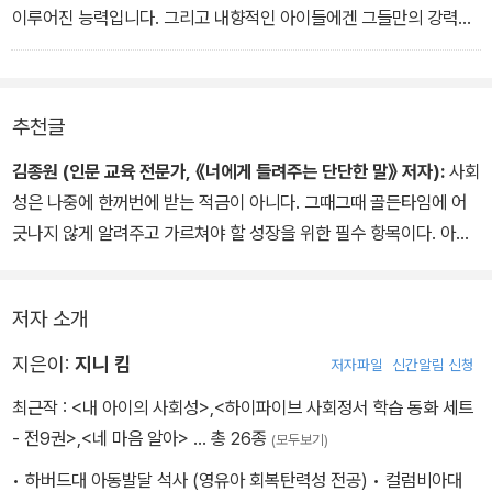
이루어진 능력입니다. 그리고 내향적인 아이들에겐 그들만의 강력한
사회성이 있습니다. 예를 들어, 친구들의 말을 잘 들어주는 경청 능력,
친구의 감정을 세심하게 살피는 공감 능력, 갈등이 생겨도 침착하고
신중하게 상황을 해결하려고 하는 문제 해결 능력을 가진 경우가 많
추천글
습니다.
<내향적인 아이는 사회성이 부족하다?>
김종원 (인문 교육 전문가, 《너에게 들려주는 단단한 말》 저자):
사회
성은 나중에 한꺼번에 받는 적금이 아니다. 그때그때 골든타임에 어
긋나지 않게 알려주고 가르쳐야 할 성장을 위한 필수 항목이다. 아이
를 더 크게 키우는 진짜 공부는 교과서가 아닌, 세상이라는 무대에서
펼쳐지기 때문이다. 또한 진짜 사회성이란 남에게 다정하고 친절한
저자 소개
게 아니라, 자신에게 친절하고 다정하게 말할 수 있을 때 발휘된다. 아
이가 세상과 사람으로부터 삶에 꼭 필요한 지혜와 지식을 배우길 바
지은이:
지니 킴
저자파일
신간알림 신청
란다면, 아주 친절하고 농밀하게 쓰인 이 책을 참고하길 바란다.
최근작 :
<내 아이의 사회성>
,
<하이파이브 사회정서 학습 동화 세트
- 전9권>
,
<네 마음 알아>
… 총 26종
(모두보기)
• 하버드대 아동발달 석사 (영유아 회복탄력성 전공) • 컬럼비아대