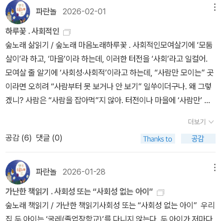
라’는 육아 지침서가 아니라, 실제 사례와 아이의 성향, 기질, 환경을
니라,해당 조각들에 대해 기르는 힘을 자세한<솔루션>으로 제공하고
파란놀
2026-02-01
메뉴
종합적으로 바라보게 해주는 안내서라는 점이다. 부모 스스로 아이의
있다는 점이예요.예를들면,<자기조절 >훈련 중 '감정 조절'에서는 스
사회성 발달 상태를 점검할 수 있도록 구성된 자가 테스트, 기초-심
하루꽃 . 사회적인
스로 자신의 감정을 다스릴 수 있는 방법으로,감정 온도계, 마법의 반
화-실전으로 이어지는 단계적 구성도 실용적이다. 무엇보다 부모가
숲노래 삶읽기 / 숲노래 마음노래하루꽃 . 사회적인모여살기에 ‘모둠
짝이, 감정 신호등, 감정 상자를 통해 직접적으로 아이에게 실천할 수
가져야 할 태도와 역할을 구체적으로 다룬 후반부는, 막막함을 느끼
살이’라 하고, ‘마을’이라 하는데, 이러한 터전을 ‘사회’라고 일컬어.
있는 방법을 제시하죠.<자기 조절> 훈련 중 '생각 조절'에서는 포기하
는 독자들에게 큰 도움을 준다.​​​​특히 나는 ‘아이의 불편함을 너무 서둘
모여살 줄 알기에 ‘사회성·사회적’이라고 하는데, “사람만 모이는” 곳
지 않고 더 나은 방법을 찾아내는 힘으로체크리스트를 통해 아이가
러 제거하지 말라’는 조언에 깊이 공감했다. 사소한 갈등과 불편함 속
이라면 오히려 “사람부터 못 보거나 안 보기” 일쑤이더구나. 왜 그렇
할 일을 눈에 보이게 만드는 방법을 제시하고,'행동 조절'에서는 멈춤
에서 감정을 다루는 법, 다름을 이해하고 조율하는 법을 배워야 사회
겠니? 사람은 “사람을 잡아먹”지 않아. 터전이나 마을에 ‘사람만’ 있
버튼과 매직 리모컨, 규칙과 선택에 대해서 조절하는 방법을 알려주
성이 자랄 수 있다는 저자의 말은, 그동안 놓치고 있었던 중요한 사실
으면 무슨 일이 생기겠니? 들숲메·풀꽃나무·해바람비를 내쫓거나 새·
고 있어요.꼭 소개해드리고 싶은 부분이 있었어요!아이의 행동을 바
더보기
을 되짚게 한다. 빠르게 해결해주고, 경쟁에서 뒤처지지 않도록 발벗
짐승·벌레를 밀어낸 ‘사람터(사회)’에서는 그만 사람끼리 악쓰며 싸우
꾸는 따뜻한 말의힘!부정어를 긍정어로 바꾸는 것만으로도 아이 스스
공감 (
6
)
댓글 (0)
고 나섰던 나의 태도도 다시 돌아보게 했다.​​​​하지만 동시에, 나는 이 조
고 말아. 몸뚱어리를 잡아먹지는 않지만, 마음을 잡아먹고 할퀴고 갉
로 행동을 선택하고 실행할 기회를 준다는 사실이였어요!이런 경험들
언을 무조건적인 원칙으로 받아들이는 데에는 조심스러웠다. 나의 둘
지. 해가 골고루 비추고 바람이 푸르게 불고 비가 싱그러이 내리는 터
이 쌓이면 자연스럽게 자기 조절 능력도 키우면서 협조적인 태도를
째 아이가 한 친구로부터 오랜 시간 반복적으로 괴롭힘을 당했던 경
전이어야 비로소 사람 사이에 나란히 햇볕이 따스하고 바람이 밝고
파란놀
2026-01-28
메뉴
끌어내기 까지 한다는 놀라운 사실!학교를 통해 사회생활을 하는 우
험이 있다. 아이는 스스로 해결해보려 애썼고, 선생님에게 도움을 요
빗물이 맑아. 온누리 모든 서울(도시)을 보렴. 어느 나라 어느 서울이
리 아이들에게도 꼭 필요한 관계!진심으로 사과하는 4단계 말하기는
가난한 책읽기 . 사회성 또는 “사회성 없는 아이”
청했지만 상황은 나아지지 않았다. 결국 나도 알게 되었고, 개입하지
든 매캐하고 갑갑하고 시끄럽고 뿌옇고 어지러워. ‘사람터’인데 오히
우리 가정에서도 꼭 교육이 되었으면 하는 바램입니다.🙏우리 아이
숲노래 책읽기 / 가난한 책읽기사회성 또는 “사회성 없는 아이” 우리
않을 수 없었다. 이때 나는 확신했다. ‘불편함을 견디는 훈련’과 ‘부당
려 사람이 사람답게 살아가기 어려운 나머지, 사람들 스스로 ‘살아
들이 자신만의 퍼즐을 완성하기 위해서는 어른들의 깊은 관찰과 섬세
집 두 아이는 ‘굴레(졸업장학교)’를 다니지 않는다. 두 아이가 저마다