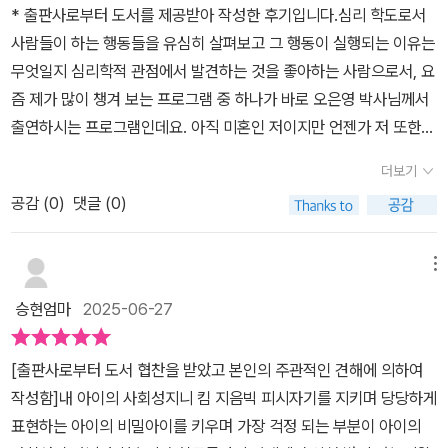
성 체크 리스트도 함께 수록해 놓았어요. 부모와 자녀가 함께 책에 수
* 출판사로부터 도서를 제공받아 작성한 후기입니다.심리 학도로서
하며 어떤 의사소통 단계에 도달해 있는지를 상세히 설명하고 있다.
록된 체크 리스트를 통해서 우리 자녀의 사회성 수준에 대해서 점검
사람들이 하는 행동들을 유심히 살펴보고 그 행동이 실행되는 이유는
또한 아이와 놀아주는 법, 대화하는 법, 그리고 효율적이고 과학적인
해 볼 수 있어 좋아요. 우리 아이에게 가장 필요한 조각이 무엇인지에
무엇일지 심리학적 관점에서 발견하는 것을 좋아하는 사람으로서, 요
육아법에 대해 구체적으로 다루고 있다. 내가 키우는 자녀의 사회성
대해서 알고 집중적으로 준비할 수 있어요.저자가 제시해 주는 자기
즘 제가 많이 챙겨 보는 프로그램 중 하나가 바로 오은영 박사님께서
을 완성시키기 위해 어떤 조치를 취해야 하는지, 그리고 아이들이 온
자신의 표현법이나 상대방과 발생하는 갈등을 어떻게 해결할 수 있는
출연하시는 프로그램인데요. 아직 미혼인 저이지만 언젠가 저 또한
전히 발달하도록 부모가 어떻게 도와주어야 하는지에 대한 내용도 풍
지에 대해서 유익한 노하우도 제시해 주세요. 이 과정은 자녀들의 자
가정을 이룰 테고 아이을 육아를 하게 될 텐데, 어떻게 하면 현명한 부
부하게 담겨 있어, 부모로서 효율적인 육아법을 찾고자 하는 분들에
더보기
신감을 가지는데 큰 힘으로 작용돼요.저자는 독자들에게 사람마다 마
모가 될 수 있고, 아이에게 든든한 부모가 되어 줄 수 있을까? 그리고
게 좋은 참고서가 될 수 있다.​​책에서는 아이와 함께 대화하며 해야 할
음속에 아주 작고 특별한 씨앗이 하나씩 있어요. 이 씨앗의 이름은 바
공감 (
0
)
댓글 (0)
이기적이지 않고 이타적이면서도 자신의 의사를 정확하게 표현할 줄
중요한 훈련과 아이에게 꼭 알려줘야 하는 기술들을 강조하고 있다.
로 ‘자존감 씨앗’이예요. 이것은 자녀들의 마음밭에 저절로 자라나는
아는 사랑이 넘치는 아이로 키울 수 있을까를 염두에 두면서 출연한
독자로서 과연 내가 이 책에서 제시하는 방식을 내 아이에게도 실천
게 아니라 실제 밭과 같이 물을 주고 햇볕도 필요하고 경우에 따라 좋
아이들의 행동들을 유심히 살펴보게 되는데요.사람은 누구도 타고난
메뉴
하고 있는지 점검해 보면서, 그렇지 않다면 당장이라도 이 책의 효율
은 거름을 주듯이 자녀의 자존감 씨앗을 정성스럽게 보살펴 주어야
기질이 있다고 해요. 하지만 세상에 태어나서 부모와의 관계를 어떻
적이고 과학적인 방법들을 시도해야 할 필요가 있다고 느끼게 된다.
승현엄마
2025-06-27
해요.우리는 저자의 권면대로 우리가 자녀의 마음에 긍정적인 생각과
게 하느냐에 따라서도 그 기질을 긍정적인 방향으로 변화를 줄 수 있
또한 아이들이 친구들을 만나면서 일어날 수 있는 갈등 문제 역시 무
메시지를 전해 주었을 때 자녀의 씨앗도 함께 쑥쑥 자라날 게 될 거예
고, 가족에게서 사랑을 듬뿍 받고 자란 아이가 이다음에 커서도 타인
시할 수 없는 부분인데, 이는 아주 어린 아이들부터 청소년기까지 부
[출판사로부터 도서 협찬을 받았고 본인의 주관적인 견해에 의하여
요. 감사하게도 저자는 다양한 사회성을 위한 교육의 도구와 함께 놀
에게 사랑을 나눌 줄 알고 포용할 줄 아는 사람이 될 수 있다는 결과가
모들이 가장 많이 걱정하는 부분이다. 이 책은 갈등을 해결하는 다양
작성함]​내 아이의 사회성​지니 킴 지음​빅 피시​​자기를 지키며 당당하게
이법을 함께 수록해 놓았더라고요.저자는 자녀의 작은 성공 경험을
있듯, 아이가 세상에 태어나 가장 처음 맺는, 가장 작은 사회인 가정에
한 방식과, 우리 아이가 어떤 성격 유형인지도 구분하여 알려준다.​​그
표현하는 아이의 비밀​아이를 키우며 가장 걱정 되는 부분이 아이의
시각화하는 법, 신체 반응과 감정 단어를 연결해 표현하는 법, 표정,
서 사회성에 대해 배우기 시작하는 과정인 만큼, 아이의 자존감을 지
외에도 형제 자매 간의 갈등과 부모의 해결책, 자주 삐치거나 사과해