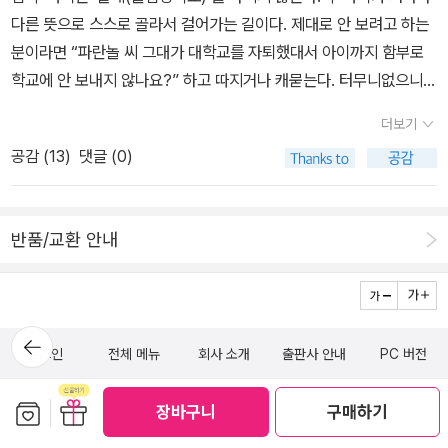
한 상황에 대한 보호’는 분명 구분되어야 한다는 것을.​​​​이 책은 그런 균
남’거나 버티려고 악착같고 다투고 빼앗고 노리고 시샘하고 따돌려.
한 훈육, 따뜻한 응원이 필요하다는 것도 다시 한 번 새겨봅니다.➡️
다른 뜻으로 스스로 골라서 걸어가는 길이다. 제대로 안 보려고 하는
형에 대해서도 언급한다. ‘도움을 요청하는 것’ 역시 용기이며, 그 자
이러면서 끼리끼리 담벼락을 둘러치고 올리네. ‘나눔길’이 아니라 ‘혼
아직 미처 발견하지 못한 조각,➡️ 혹은 잃어버린 조각을 찾아 아이의
분이라면 “파란놀 씨 그대가 대학교를 자퇴했대서 아이까지 함부로
체로 사회성의 일부라는 메시지는 부모로 하여금 어느 한쪽으로 쏠리
자차지’로 굴러떨어져. ‘사회성·사회적’이란 뭘까? 이웃을 안 보고 내
사회성이라는 최고의 역량을 완성하게 도와주자구요!이 책은 출판사
학교에 안 보내지 않나요?” 하고 따지거나 캐묻는다. 터무니없으니
지 않도록 해준다. 다만 이 부분이 조금 더 강조되었더라면 좋았겠다
쳐야 ‘사회성’일까? 동무를 따돌리고 괴롭히며 길미를 긁어모아야
(@bigfish_book )로부터 도서를 제공받아 작성하였습니다. 귀한
그저 빙그레 웃는다. 나는 낱말책을 새로짓는 일꾼이기에 ‘이러쿵저
는 아쉬움도 남았다. 특히 실제 상황에서 어디까지가 ‘불편함 견디
‘사회적’일까? 남하고 똑같이 맞춰야 하니? 남보다 낫거나 높거나 커
책 감사합니다 💛 #빅피시 #지니킴 #아이의사회성 #사회성 #인간
더보기
러쿵’을 안 한다. 낱말지기(사전편찬자)는 좋은말과 나쁜말을 안 가리
기’이고, 어디서부터는 ‘개입이 필요한 일’인지 판단이 어려운 부모들
야 하니? 숲빛을 잊은 곳은 삶터일 수 없어. 들빛을 몰아낸 곳은 살림
관계 #성장 #아이의비밀 #육아서 #교육서 #부모추천도서 #강한엄
공감 (
13
)
댓글 (0)
면서, 모든 낱말이 저마다 빛이 흐르는 씨앗인 줄 느껴서, 모든 낱말을
에게는 더 큰 도움이 되었을 것이다.​​​​『내 아이의 사회성』은 사회성을
터가 아니야. 풀꽃과 나무가 스스로 씨앗을 퍼뜨리지 못 하는 곳이며,
마 #강한엄마독서기록장 #교우관계 #아이발달
그저 그 낱말에 깃드는 숨빛에 따라서 다 다르게 풀어내고 밝히고 알
‘가르치는 기술’이 아니라 ‘삶 속에서 기르는 힘’으로 바라본다. 그리
새가 날아앉아 노래할 곳을 빼앗으면 ‘사람터’하고 멀어. 2026.1.22.
려서, 누구나 온누리 모든 낱말을 ‘말씨(말씨앗)’로 삼는 길잡이를 보
고 부모로 하여금 그 과정에 함께 머물며 기다릴 수 있도록 도와주는
나무.ㅍㄹㄴ글 : 숲노래·파란놀(최종규). 낱말책을 쓴다. 《풀꽃나무
반품/교환 안내
여주는 몫이다. 나는 두 아이를 굴레(졸업장학교)에 안 넣을 뜻도 넣
책이다. 이 책은 결국 사회성을 ‘공부보다 더 오랜 시간, 더 먼저 시작
들숲노래 동시 따라쓰기》, 《새로 쓰는 말밑 꾸러미 사전》, 《미래세대
을 뜻도 없이, 두 아이하고 함께 살아왔고, 함께 살아가며, 함께 살아
해야 할 것’이라 말한다. 빠르게 결과를 원하고, 눈에 보이는 성과에
를 위한 우리말과 문해력》, 《들꽃내음 따라 걷다가 작은책집을 보았
내는 나날을 그린다. 그러니까, 두 아이가 굴레이자 늪인 졸업장학교
익숙한 시대에, 이 책이 전하는 느리고 깊은 사회성의 이야기는 분명
습니다》, 《우리말꽃》, 《쉬운 말이 평화》, 《곁말》, 《책숲마실》, 《우리
에 가고 싶다고 한다면, “졸업장학교를 다니면서도 스스로 넋을 돌보
뒤로가
큰 울림을 남긴다.
말 수수께끼 동시》, 《시골에서 살림 짓는 즐거움》, 《이오덕 마음 읽
기
로그인
전체 메뉴
회사 소개
출판사 안내
PC 버전
고 마음을 가꾸고 몸을 북돋아서 삶을 짓는 길”을 들려주고 함께하는
기》을 썼다. blog.naver.com/hbooklove
길을 미리 헤아려 놓았다. 두 아이가 집에서 스스로 살림을 지으며 배
보관함담기
선물하기
(주)알라딘커뮤니케이션
장바구니
구매하기
움길을 닦고 싶다고 고른다면, 이때에는 이때대로 두 아이랑 보금자
리를 보금숲으로 가꾸면서 나란히 어울리는 살림노래를 미리 헤아렸