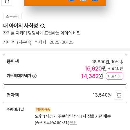
소득공제
내 아이의 사회성
자기를 지키며 당당하게 표현하는 아이의 비밀
지니 킴
(지은이)
빅피시
2025-06-25
종이책
18,800
원,
10%
16,920
원
+ 940원
14,382
원
카드최대혜택가
더보기
전자책
13,540
원
수령예상일
양탄자배송
오후 1시까지 주문하면 밤 11시
잠들기전 배송
(중구 서소문로 89-31 )
변경