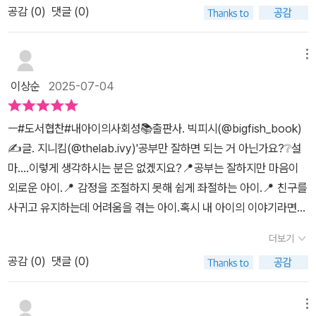
공감 (
0
)
댓글 (0)
던 것은, 개월수 나이에 맞춘 피드백이었어요. 그리고 다양한 케이스
들을 소개해주니 우리 아이의 연령에는 어떤 사회성을 길러줘야 할
까, 우리 아이의 이런 모습은 어떻게 바꿔줘야 할까 공감되는 부분이
메뉴
많았어요. 특히! 저희 첫째는 지는 걸 너무 싫어하고 둘째는 자기에게
이상순
2025-07-04
불리하면 판을 엎어버리거나 규칙은 무시한답니다. 이런 아이들에게
는 승패가 없는 게임을 하거나 팀 게임을 해서 대결이 아닌 협동을 하
ㅡ#도서협찬#내아이의사회성📚출판사. 빅피시(@bigfish_book)
도록 하는 팁을 얻어서 너무 좋았답니다.또, 아이들이 학교나 유치원
✍️글. 지니킴(@thelab.ivy)'공부만 잘하면 되는 거 아닌가요?❔️설
에서 교우 문제를 겪을 수 있는 다양한 사례가 있어서 유익했어요. 각
마....이렇게 생각하시는 분은 없겠지요?📍공부는 잘하지만 마음이
상황의 문제점과 해결책들이 소개되어 있으니 아이들에게 하나하나
외로운 아이.📍 감정을 조절하지 못해 쉽게 좌절하는 아이.📍 친구를
적용해 보는 것도 좋을 거 같아요^^
사귀고 유지하는데 어려움을 겪는 아이.혹시 내 아이의 이야기라면
이 피드에 잘 오셨습니다.저희집 이야기를 살포시 해볼까해요.예준이
더보기
는 친구의 폭은 좁지만,깊이를 두는 편이고,루야는 친구의 폭은 넓지
공감 (
0
)
댓글 (0)
만,깊이를 두는 친구는 일부에요.상대적인 두 친구들을 마주하면서걱
정스러운 부분들이 제 눈에 자꾸 보였어요.시간이 지날수록,아이들이
지니고 있는 고유성이 꼭 나쁜것 만은 아니라는 생각이 들었고,부족
메뉴