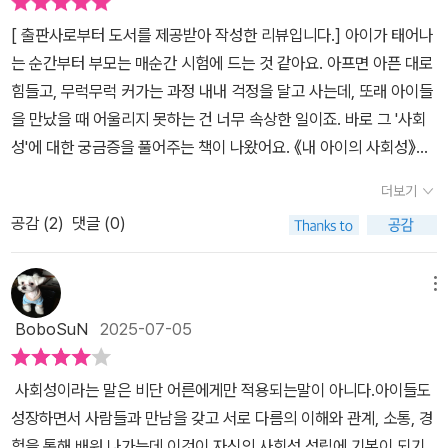
[ 출판사로부터 도서를 제공받아 작성한 리뷰입니다.] 아이가 태어나
는 순간부터 부모는 매순간 시험에 드는 것 같아요. 아프면 아픈 대로
힘들고, 무럭무럭 커가는 과정 내내 걱정을 달고 사는데, 또래 아이들
을 만났을 때 어울리지 못하는 건 너무 속상한 일이죠. 바로 그 '사회
성'에 대한 궁금증을 풀어주는 책이 나왔어요. 《내 아이의 사회성》은
하버드대 아동발달 전문가 지니 킴 박사의 책이에요. 저자는 20년이
더보기
넘는 교육 현장 경험과 이론을 접목하여 부모들이 알아야 할 '내 아이
공감 (
2
)
댓글 (0)
의 사회성'에 대한 모든 것을 알려주고 있어요. 우선 사회성이란 무엇
인가, 우리는 흔히 타인과의 원만한 인간관계를 맺고 잘 어울리는 능
력이라고 여기는데 그보다 더 복합적인 역량이라는 거예요. 저자가
메뉴
정의한 사회성은, '자기 자신을 이해하고 표현하며, 타인의 감정을 공
BoboSuN
2025-07-05
감하고 배려하고, 상황에 맞는 행동을 선택하고, 갈등을 조율하고 협
력하는 등 여러 가지 역량이 복합적으로 작동하는 것' (6p)이며, 사회
사회성이라는 말은 비단 어른에게만 적용되는말이 아니다.아이들도
성을 기른다는 것은 퍼즐을 맞춰가는 것과 같다면서, 부모들이 아이
성장하면서 사람들과 만남을 갖고 서로 다름의 이해와 관계, 소통, 경
에게 필요한 조각을 찾아 사회성이라는 퍼즐을 완성하도록 이 책을
험을 통해 배워 나가는데 이것이 자신의 사회성 성립에 기본이 되기