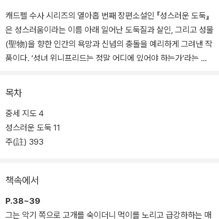
캐드펠 수사 시리즈의 열아홉 번째 장편소설인 『성스러운 도둑』
은 성스러움이라는 이름 아래 일어난 도둑질과 살인, 그리고 성물
(聖物)을 향한 인간의 욕망과 신념의 충돌을 예리하게 그려낸 작
품이다. ‘성녀 위니프리드는 정말 어디에 있어야 하는가’라는 질
문을 통해 욕망으로 오염된 신앙에서부터 연대의 가능성까지, 인
간 사회의 복잡한 관계와 윤리가 유려한 문체로 다뤄진다. 수도원
목차
사제들 간의 미묘한 긴장, 귀족과 하인의 권력 관계, 여가수 달니
중세 지도 4
와 젊은 수도사의 섬세한 감정선 등 얽히고설킨 이야기들이 정교
성스러운 도둑 11
하게 설계되어 있다. 캐드펠 수사는 추리보다는 이해와 연민, 인
주(註) 393
간에 대한 통찰로 진실에 접근해 나간다.
폐허가 된 램지 수도원에서 원조를 요청하러 찾아온 두 명의 방문
책속에서
객, 헤를루인 부원장과 투틸로 수사. 마침 슈루즈베리에 큰비가
내려 강물이 범람하고, 모두들 침수를 피해 성물(聖物)들을 안전
P.38~39
한 곳으로 옮기느라 정신이 없다. 그런데 큰비가 그치고 난 후 살
그는 악기 쪽으로 고개를 숙이더니 먹이를 노리고 급강하하는 매