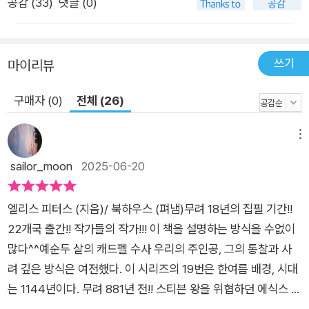
공감 (
33
)
댓글 (0)
출간되는 개정판은 쉽게 읽히는 문장, 긴박하게 전개되는 스토리,
치밀한 추리의 세계, 생생한 묘사 등 원텍스트의 묘미를 최대한
살려 편집하였으며, 세련된 디자인으로 역사추리소설을 사랑하
쓰기
마이리뷰
는 독자들을 만족시킬 것이다. * 『성스러운 도둑』 도서 소개 혼란
을 틈타 사라진 유물, 그리고 살인 사건 성골함의 소유권을 둘러
구매자 (0)
전체 (26)
싼 사제들의 세속적인 갈등 1145년, 슈루즈베리에 전례 없는 폭
우가 쏟아진다. 큰비의 피해를 막기 위해 수도원의 수도사들과 하
메뉴
인들은 성물(聖物)들을 옮기느라 분주한 시간을 보냈는데, 그 와
sailor_moon
2025-06-20
중에 수도원의 보물인 성 위니프레드의 성골함이 감쪽같이 사라
진다. 마침 램지 수도원에서 파견된 헤를루인 부원장과 투틸로 수
사가 수도원에 와 있었던 터라, 슈루즈베리 수도원의 수사들 사이
엘리스 피터스 (지음)/ 북하우스 (펴냄)무려 18년의 집필 기간!!
에 이 두 사제에 대한 불신이 커진다. 특히 투틸로 수사의 수상한
22개국 출간!! 작가들의 작가!!! 이 책을 설명하는 방식을 수없이
말과 뛰어난 음악적 재능은 그를 더더욱 의심스럽게 만든다. 그러
많다^^예순두 살의 캐드펠 수사 우리의 주인공, 그의 통찰과 사
던 중, 성물 도둑을 알고 있을지도 모르는 양치기 한 명이 살해당
려 깊은 방식은 여전했다. 이 시리즈의 19번은 한여름 배경, 시대
한다. 이로 인해 캐드펠은 사건의 배후에 단순한 도둑질 이상의
는 1144년이다. 무려 881년 전!! 스티븐 왕을 위협하던 에식스 백
복잡한 동기가 숨어 있음을 깨닫는다. 수도원장 라둘푸스는 성골
작 제프리가 사망했다.평온한 시간의 균열은 한밤의 폭우처럼 갑