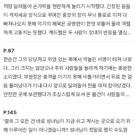
펴보니, 성 위니프리드의 성골함이 사라지고, 성골함의 도둑을 밝
처럼 달려들어 손가락을 현란하게 놀리기 시작했다. 긴장된 음들
혀내줄 유력한 목격자는 끔찍하게 살해된다. 이 모든 죄악을 다스
이 격자세공 양식으로 꾸며진 중앙의 장미 무늬 통로로 미처 다
리기 위해 수도원에서는 신의 계시를 이용하기로 하는데……. 성
빠져나오지 못해 악기의 해묵은 공명판이 한껏 부풀어 올라 격렬
물 도난, 살인, 신념의 갈등, 그리고 캐드펠 수사의 인간적인 통찰
하게 고동치는 듯했다. 캐드펠은 두 사람이 상대의 반응을 열심히
이 어우러진 정교한 미스터리 작품.
의식하고 있음을 깨닫고 서로를 잘 볼 수 있도록 자신이 앉아 있
던 의자를 뒤로 약간 물렸다. 투틸로는 분명 대단한 재능을 지닌
P.87
사람이었다. 그는 오랫동안 침묵을 지키다가 어느 날 문득 자신의
한순간 그의 당당하고 위엄 있는 목에서 억눌린 비명이 터져 나왔
아름다운 목소리가 되돌아왔다는 사실을 깨달은 새처럼 신들린
다. 그리 크지는 않았으나 주위 사람들을 놀라게 하기에는 충분한
듯 정신없이 연주에 몰입했다.
소리였다. 부원장은 충격을 이기지 못해 비틀거리면서 뒤로 한 걸
음 물러났다가 이내 다시 앞으로 달려들어 천을 마저 잡아당겼다.
안전한 곳에 보관했다가 조심스럽게 모셔 온 물건이 사람들의 눈
앞에 고스란히 드러났다. 그건 은으로 양각된 성골함이 아니라,
그보다 폭이 더 좁고 길이도 짧은 한 토막의 목재였다. 오랜 시간
P.145
에 걸쳐 잘 건조시킨 듯, 나무토막은 한 사람이 쉽게 들 수 있을
'결국 그 모든 건 바로 성녀님이 지금 쉬고 계시는 곳으로 오기 위
만큼 가벼웠다.
해 이루어진 일이 아니겠습니까? 성녀님이 정말로 램지 수도원