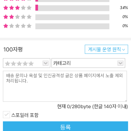
루즈베리 수도원의 캐드펠 수사가 세상과 인간에 대한 깊은 이해
3.4%
와 통찰을 바탕으로 살인 사건을 하나씩 풀어나가는 추리소설 시
0%
리즈이다. 12세기 중세로 시간 여행을 하는 듯 생생한 몰입감을
0%
경험하게 해주는, 세대와 언어를 뛰어넘는 역사추리소설의 마스
터피스. 엘리스 피터스의 캐드펠 수사 시리즈는 약초를 이용한 범
죄부터, 당대 사람들의 종교적 신념, 내전을 둘러싼 피비린내 나
100자평
게시물 운영 원칙
는 권력 다툼까지, 중세 유럽의 사회적 배경과 정치적 갈등을 손
에 잡힐 듯 섬세하게 그려낸다. 고도의 지적 게임 같은 살인 미스
카테고리
터리의 성격을 지녔으면서도, 중세 시대의 복잡한 사회 구조와 인
간의 존재 의미를 탐구함으로써, 추리소설을 탐독하는 독자에게
독특한 재미와 대체 불가능한 감동을 선사한다. 캐드펠 수사 시리
즈의 가장 큰 매력은 역사와 추리가 절묘하게 조화를 이룬 작품이
라는 데 있다. 소설의 시대적 배경은 스티븐 국왕과 모드 황후 사
현재
0
/280byte (한글 140자 이내)
이의 왕위 계승 내전으로 혼란스러웠던 12세기 중세 잉글랜드로,
스포일러 포함
정치적 음모와 전쟁의 여파가 사회 전반에 스며들어 소설 속 사건
등록
들을 일으키고, 전쟁과 혼란 속에서도 평화와 정의를 추구하던 캐