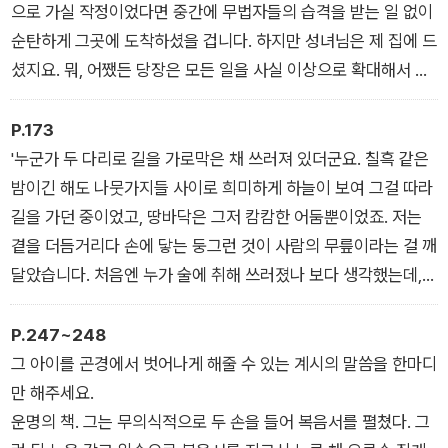
결국 그들은 엉뚱한 것을 두고 온갖 조심과 공경을 다한 셈이었
으로 가실 작정이었다면 중간에 무법자들의 습격을 받는 일 없이
다. 위니프리드 성녀는 이곳에 없었다.
순탄하게 그곳에 도착하셨을 겁니다. 하지만 성녀님은 제 집에 드
셨지요. 뭐, 어쨌든 당장은 모든 일을 사실 이상으로 확대해서 생
각하지는 않는 게 좋겠습니다. 그랬다간 모든 게 다 뒤죽박죽되고
말 테니까요.”
P.173
양옆에 앉은 수사들은 소스라치게 놀라 할 말을 잃고 멍하니 그를
'누군가 두 다리로 길을 가로막은 채 쓰러져 있더군요. 칠흑 같은
바라보았다. 그들의 말문을 막은 것만으로도 백작은 뜻한 바를 달
밤이긴 해도 나뭇가지들 사이로 희미하게 하늘이 보여 그걸 따라
성한 셈이었다.
길을 가던 중이었고, 땅바닥은 그저 캄캄한 어둠뿐이었죠. 저는
곁을 더듬거리다 손에 닿는 둥그런 것이 사람의 무릎이라는 걸 깨
달았습니다. 처음엔 누가 술에 취해 쓰러졌나 보다 생각했는데,
그 사람은 꼼짝도 하지 않았고 아무 소리도 내지 않더군요. 손으
로 넓적다리에서 엉덩이를 거쳐 위로 더듬어 올라가다가 그 사람
P.247~248
얼굴로 짐작되는 곳에 이르러 거기 귀를 바싹 갖다 대보니 숨소리
그 아이를 곤경에서 벗어나게 해줄 수 있는 계시의 말씀을 한마디
가 들리지 않았어요. 그가 살아 있다는 어떤 증거도 찾을 수 없었
만 해주세요.
지요. 그러다 그 사람 머리의 움푹 꺼진 부분에 손이 닿았고, 그제
운명의 책. 그는 무의식적으로 두 손을 들어 복음서를 펼쳤다. 그