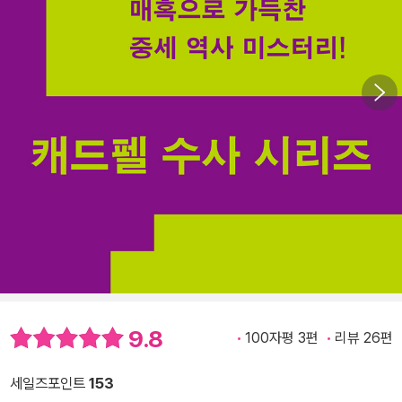
9.8
100자평 3편
리뷰 26편
세일즈포인트
153