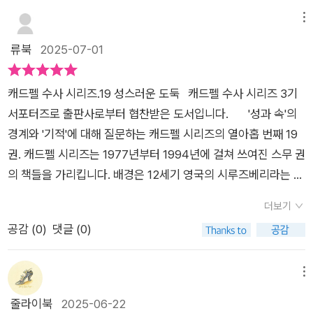
도 인간미를 잃지 않는 등장 인물들에 대한 감동을 느낄 수 있다.​
을 배경으로, 외부에서 들어온 인물들이 던지는 파장과 불균형,
신이라면 어떤 선택을 했을 것인가’라는 조용한 질문을 던진다.형
<캐드펠 수사 시리즈>의 작가 엘리스 피터스는 애거사 크리스
메뉴
그 속에서 싹트는 연대의 가능성을 세심하게 그려낸다. 음유시인
제끼리 서로 잡아 넘겨 죽게 할 것이며... p248음유시인, 여가수,
티를 뛰어 넘는 추리 소설 작가라는 찬사를 받았으며, 움베르트
과 수도사, 노예 신분의 여가수, 백작과 행정장관 등 계층도 다르
류북
2025-07-01
귀족, 그리고 수도사들.각기 다른 삶과 배경을 지닌 이들이 모여
에코가 이 작품의 영향을 받아 소설을 집필했다고 고백하기도 했
고 입장도 다른 이들이 하나의 사건 안에서 엮이며, 인간 사회가
하나의 진실을 향해 나아가는 모습은, 종교적이기보다 오히려 지
다. 전세계적으로 사랑받는 추리 소설 시리즈인데 상대적으로 우
지닌 복잡다단함을 정면으로 마주하게 만든다. 성스러움이라는
극히 인간적이다.무엇보다 인상적인 것은 마지막 장면에서 독자
캐드펠 수사 시리즈.19 성스러운 도둑 캐드펠 수사 시리즈 3기
리나라에는 잘 알려지지 않아 아쉬웠던 작품이기도 했다. 그런데
이름 아래 일어난 도둑질과 살인, 그리고 성물(聖物)을 향한 인
들은 깨닫는다. 이 이야기의 중심에 있는 것은 성골함이 아니
서포터즈로 출판사로부터 협찬받은 도서입니다. '성과 속'의
30주년 기념으로 다시 <캐드펠 수사 시리즈>의 개정판이 나오
간의 욕망과 신념의 충돌. 『성스러운 도둑』은 ‘성녀 위니프리드는
라, 사람의 마음이었다는 것을.죄를 저지른 사람조차도 그의 나쁜
경계와 '기적'에 대해 질문하는 캐드펠 시리즈의 열아홉 번째 19
기 시작했고 드디어 21권, 마지막 편이 출간되었다. 아무래도 유
정말 어디에 있어야 하는가’라는 질문을 던지며 욕망으로 오염된
점만 보지 않았다. 범인에게서도 인간적인 면모를 보는 것은 캐드
권. 캐드펠 시리즈는 1977년부터 1994년에 걸쳐 쓰여진 스무 권
럽 역사, 영국 역사에 대한 상세한 지식과 영어 실력 없이는 원서
신앙에서부터 연대의 가능성까지, 인간 사회의 복잡한 관계와 윤
펠 수사의 인품이 아닐까 생각한다. 매 시리즈가 그랬다. 소설은
의 책들을 가리킵니다. 배경은 12세기 영국의 시루즈베리라는 곳
로 읽기 힘든 작품이다 보니 많은 팬들이 환호하지 않았을까 싶
리를 유려한 문체로 다루는 작품이다. 수도원 사제들 간의 미묘한
범인을 잡는 것만으로는 끝나지 않았다. 그 후에 남는 침묵과 통
으로, 이곳은 현재 많은 사람들이 즐겨 찾는 관광 명소가 되었습
다.​<캐드펠 수사 시리즈>를 펼치면 모든 책에는 지도가 나와 있
더보기
긴장, 귀족과 하인의 권력 관계, 여가수 달니와 젊은 수도사의 섬
찰, 그리고 연민을 독자의 가슴에 오래 머무르게 한다.'발견하는
니다. 때는 1145년 초봄, 폐허가 된 렙지 수도원에서 원조를 요청
다. 바로 중세 웨일스, 슈롭서와 웨일스 국경지대, 슈롭셔주 슈루
공감 (
0
)
댓글 (0)
세한 감정선 등 얽히고설킨 이야기들이 정교하게 설계되어 있다.
것은 도둑질이랑은 다르잖나'♣ 총평1권 《유골에 대한 기이한 취
하러 시루즈베리 수도원에 두 명의 손님이 찾아옵니다. 헤를루인
즈베리, 슈루즈베리 성 베드로 성 바오로 수도원 지도이다. 작품
성물 도난, 살인, 신념의 갈등, 그리고 캐드펠 수사의 인간적인 통
향》을 시작으로 드디어 국내 번역 출간 완간. 정세랑 소설가의 한
부원장과 투틸로 수사. 마침 슈루즈베리에 큰비가 내려 강물이 범
의 배경이 되는 장소이기 때문에 지명과 위치를 제대로 알아둬야
찰이 어우러진 정교한 미스터리 작품.
줄 평을 보면 '캐드펠 수사는 단연코 내가 제일 사랑하는 탐정'이
람하고, 모두들 침수를 피해 성물들을 안전한 곳으로 옮기느라 정
메뉴
소설의 흐름, 정치 상황을 이해하기 편하다. 작가는 실제로 영국
라고 말했다. 1~5를 작년 여름에 읽고 가을에 시리즈의 7과 10을
신이 없습니다. 그런데 큰비가 그치고 난 후 살펴보니, 성 위니프
줄라이북
2025-06-22
의 슈롭셔주에서 태어났다고 한다. 소설의 배경이 되는 곳이 실존