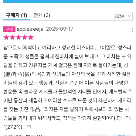
드펠은 각종 살인사건과 비극의 진실을 좇게 된다. 사건 해결을
구매자 (1)
전체 (3)
주도하는 캐드펠 수사는 완전무결한 순백의 성직자라기보다는
인간으로서의 고뇌와 갈등을 지닌 인물로 등장한다. 치밀한 추리
appletreeje
2025-09-17
메뉴
력과 과감한 행동력을 발휘하면서도 연민이 가득한 시선으로 인
간 존재의 불완전함을 끌어안으며, 인간의 심리, 선과 악, 정의와
참으로 매혹적이고 예리하고 정교한 미스터리. 그야말로 ‘성스러
용서의 복잡한 본질을 탐구한다. 이러한 캐드펠 수사의 인간적 면
운 도둑‘이 성물을 훔쳐내 짐마차에 실어 보내고, 그 마차는 또 약
모는 단순한 사건 해결을 넘어 죄와 용서, 정의와 자비 등 삶의 가
탈을 당하고 경유지를 거쳐 결국은 원래 자리로 돌아가는데, 성
치에 대한 근본적인 질문을 던진다. 캐드펠 수사가 신념과 연민
(聖)과 속(俗)의 욕망과 신념들과 자신의 꿈을 꾸기 시작한 젊은
사이에서 매순간 갈등할 때마다 독자들도 그 고뇌를 함께 느낄 수
이들의 용기 있는 행동과, 진실의 순간에 이른 사람들의 다양한
밖에 없다. 캐드펠 수사 시리즈가 인문학적 성찰까지 아우르는 역
반응들 속 놀라운 계시들과 돌발적인 사태들 안에서, 캐드펠의 뛰
사추리소설의 원형이자 ‘지적 미스터리’ 고전으로 자리매김되는
어난 통찰과 세밀하고 예리한 수사로 모든 것이 차분하게 제자리
것은 이 같은 특성 때문이다. ‘캐드펠 수사 시리즈’는 미국, 프랑
를 찾는 멋진 作品. ˝죄지은 자를 벌하기 위해서보다 죄 없는 사
스, 일본 등 22개국에서 번역 소개된 밀리언셀러로, 영국 BBC에
람들을 가려내기 위해서라도, 정의는 마땅히 실현되어야 합니다.
서 드라마화되기도 했다. 장장 18년 동안의 집필 끝에 1994년에
˝(272쪽).
완성됐으며, 국내에선 1997년에 처음 소개됐다. 이번에 새롭게