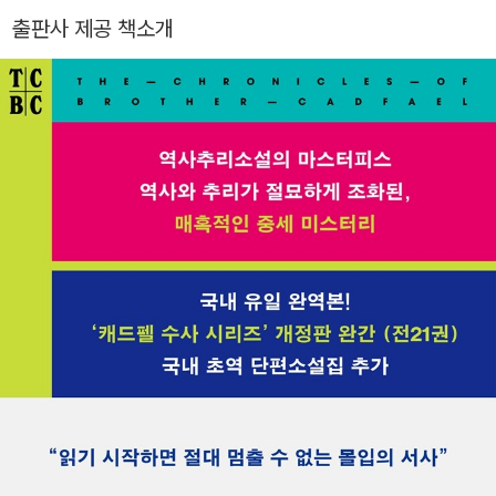
한 공기 속으로』 『매디슨 카운티의 추억』 『피아니스트』 『바람이
출판사 제공 책소개
가협회에서 주는 실버 대거 상을 받았다. 영국 문학에 기여한 공
너를 지나가게 하라』『세상 끝 천 개의 얼굴』 『성난 물소 놓아주
로로 엘리자베스 2세 여왕으로부터 훈장(Order of the British
기』 『그런 깨달음은 없다』 『모든 것의 목격자』 『켄 윌버, 진실 없
Empire)을 수여받았다. 캐드펠 수사 시리즈는 문학적 성취와 함
는 진실의 시대』 『늘 깨어나는 지금』 외 100여 권이 있다. 고려대
께 역사와 인간에 대한 깊은 애정과 이해를 드러내 전 세계인의
학교 영문학과와 동대학원을 졸업했다. 『제발 조용히 좀 해요』
사랑을 받는 고전으로 손꼽힌다. 1995년 10월, 생전에 지극히 사
『사랑의 비밀』 『어둠 속의 갈까마귀』 『워크 투 리멤버』 『이단자의
랑했던 고향 슈롭셔에서 여든두 해의 생을 마쳤다.
상속녀』 등을 우리말로 옮겼다.