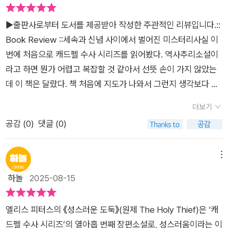
만났다. 이 책 리뷰를 할 때마다 웬일인지 가족이 아파서 입원하
리드의 성골함이 사라지고, 성골함의 도둑을 밝혀내줄 유력한 목
하기 때문에 책을 읽고 영국에 갈 기회가 있다면, 이곳을 찾아가
거나 내가 아팠다. 고통과 함께 한 시리즈라서 개인적으로도 잊을
격자는 끔찍하게 살해되고 맙니다. 이 모든 죄악을 다스리기 위해
보는 것도 뜻깊은 여행이 될 것 같다.​<캐드펠 수사 시리즈>의 19
▶출판사로부터 도서를 제공받아 작성한 주관적인 리뷰입니다.​​::
수 없는 시리즈 중 하나다. 역사와 추리가 절묘하게 조화된 최고
수도원에서는 신의 계시를 이용하기로 하는데……. 성물 도난, 살
권의 제목은 『성스러운 도둑 The Holy Thief』이다. 여전히 소설
Book Review ::세속과 신념 사이에서 벌어진 미스터리​사실 이
의 역사추리물 걸작 휴머니티 미스터리 BBC 드라마 '캐드펠'의
인, 신념의 갈등, 그리고 캐드펠 수사의 인간적인 통찰이 어우러
속에서 영국 땅은 모드 여왕과 스티븐 왕의 내전으로 어지러운 상
번에 처음으로 캐드펠 수사 시리즈를 읽어봤다. 역사추리소설이
원작 소설 총 21권, 완간 30주년 기념으로 한국어판 개정판. 드디
진 정교한 미스터리 작품입니다. 무법자들의 공격으로 초토화
황이다. 소설 속에 당시 영국 상황에 대한 설명과 묘사가 자세히
라고 하면 뭔가 어렵고 복잡할 것 같아서 선뜻 손이 가지 않았는
어 올해 6월 전권 번역 출간되었다.전 세계 22개국 출간이며 총
된 램지 수도원에 대한 도움을 요청하게 되는데 램지 수도원의 부
되어 있어, 소설을 이해하는 데에는 큰 어려움이 없다. ​프롤로그
데 이 책은 달랐다. 책 처음에 지도가 나와서 그런지 생각보다 훨
21권으로 북펀딩에서 독자들은 하루 만에 목표 금액을 달성하는
원장은 위선적이고 권위적인 인물이며, 그를 수행하는 터틸로 수
에 언급된 '제프리 드 맨더빌'은 스티븐 왕에서 런던탑을 관리했
씬 쉽고 재미있게 읽혔다. 게다가 요즘 교황도 바뀌면서 자연스럽
놀라운 성과를 거둔 책이라고 한다.시리즈의 단 한 권이라도 만나
사는 음유시인 같은 사람입니다. 마침, 우기로 큰 비 때문에 시루
더보기
으나 모드 황후 측으로 돌아서서 많은 재산과 땅을 차지했다가,
게 가톨릭 관련 뉴스들을 찾아보고 있었는데 이런 시점에 수도원
본 독자라면, 실제 역사를 배경으로 단순히 추리물로 끝내지 않았
즈베리 수도원은 침수 위기를 맞게 된다. 수도원 측에서는 교회의
공감 (
0
)
댓글 (0)
다시 석방된 스티븐 왕에게 런던탑 권한과 토지를 몰수당한 귀족
이야기, 성물 도난, 성인의 유해를 두고 벌어지는 사건들이라서
음을 깨닫게 된다. 위로가 되기도 하는 이 시리즈 전체를 관통하
성물을 높은 지대로 옮기지만, 그 과정에서 수호성인 위니프레드
이다. 제프리는 가난한 사람이든 부유한 사람이는 앞길을 가로막
그런지 더 몰입해서 읽을 수 있었다. ​​​​특히 중세 수도원이라는 폐
는 주제는 무엇일까?남녀의 사랑과 복수, 우정과 배신 등 인간사
성녀의 유골함이 사라지고 범인의 얼굴을 알고 있는 양치기마저
는 모든 이를 공격해왔고, 이제 스티븐 왕을 공격했다. 싸움의
쇄적 공간이 주는 특유의 분위기와 성스러운것 같지만 인간적인
메뉴
다양한 욕망을 담았다. 삶의 비극은 외부에서 오는 것이 아닌 결
살해당한다. 성녀의 관을 훔친 범인은 누구일까? 유골함에는 중
명수인 제프리에게 스티븐 왕 측에서 급히 쌓아 올린 성들은 걸림
욕망으로 가득한 인물들의 모습이 묘하게 끌렸다. <성스러운 도
하놀
2025-08-15
국 인간들은 내부의 욕망과 갈등하게 된다는 큰 깨달음을 주는 가
대한 비밀이 숨겨져 있었고, 그것을 아는 캐드펠 수사의 마음은
돌이 되지 못했다. 그러나 케임브리지 북동쪽 버웰의 튼튼한 요새
둑>은 사라진 성골함이 사라진 후에 일어난 일을 보여주고 있다.
치 있는 책이다!♣ 기념비적인 이 시리즈의 작가님을 살짝 소개해
복잡해지는데... 한 가족이라는 울타리 안에서 어느 하나가 입은
때문에 제프리는 군대의 보급선을 차단당하고 만다. 그는 성 주위
물건만 없어진 것이 아니라 누군가 죽고 이야기가 흘러갈수록 점
보면....중세의 어둠 속에서 인간의 빛을 찾아낸 이야기꾼, 엘리스
손실은 모두의 손실이나 마찬가지이니까. ---p.19 결국 그 모든
엘리스 피터스의 《성스러운 도둑》(원제 The Holy Thief)은 ‘캐
를 돌며 요새를 함락시킬 방법을 찾다가 8월의 찌는 더위를 참지
점 복잡해진다. 성스러움이라는 단어 아래 감춰진 욕망과 권력 다
피터스 Ellis Peters (본명 엘리스 파지터라고 한다. Ellis Parget
건 바로 성녀님이 지금 쉬고 계시는 곳으로 오기 위해 이루어진
드펠 수사 시리즈’의 열아홉 번째 장편소설로, 성스러움이라는 이