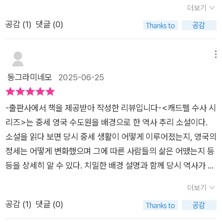
더보기
함의 소유권을 두고 논란이 커지자, 복음서를 펼친 뒤 손가락이
작스럽게 찾아온다. 좀 더 귀한 곳으로 모시기 위해 이동하던 위
공감 (
1
)
댓글 (0)
가리킨 구절을 읽는 ‘소르테스 비블리카’라는 중세적 신탁 방식을
니프리드 성녀의 성골함이 깜쪽같이 사라졌다. 마지막으로 제단
제안한다. 이에 성골함의 소유권을 주장하는 사제들과 영주는 성
에서 옮기던 작업을 한 사람은 흐륀 수사였으나 마침 작업 때 그
경을 펴서 각자 구절을 뽑고, 이를 통해 성녀의 진정한 뜻을 해석
는 자리에 없었다. 소중히 여겨졌던 성녀의 유물이 사라지고, 그
메뉴
하려 한다. ‘소르테스 비블리카’를 통해 소유권을 인정받은 곳은
진실을 알고 있었을지도 모를 한 사람, 위니프리드 성녀의 관이
동그라미네모
2025-06-25
슈루즈베리 수도원이었다. 그러나 마지막에 바람이 넘기고 꽃잎
어떤 식으로 반출되었는지도 다 아는 청년 앨드헬름은 목숨을 잃
이 가리킨 복음서의 구절은 모두를 침묵하게 만든다. 그 구절은
는다. 누군가는 죄를 숨기고, 누군가는 믿음을 거래하며, 누군가
-출판사에서 책을 제공받아 작성한 리뷰입니다-<캐드펠 수사 시
다음과 같다. “형제끼리 서로 잡아 넘겨 죽게 할 것이며…….” 이
는 음악을 핑계로 마음을 속인다. 그러나 진짜 질문은 이것이다.
리즈>는 중세 영국 수도원을 배경으로 한 역사 추리 소설이다.
신탁은 뜻밖에도 사건의 결정적 전환점이 된다. 사제들의 권력 다
성스러움은 어디에서 오고, 누구의 것이 되어야 하는가?이 작품
소설을 읽다 보면 당시 중세 생활이 어떻게 이루어졌는지, 영국의
툼과 감춰진 욕망, 그리고 인간 내면의 죄의식이 뒤섞이며, 범인
에서 캐드펠은 단순한 진실의 추적자가 아니다. 그는 사람의 말
정세는 어떻게 변화했으며 그에 따른 사람들의 삶은 어땠는지 등
은 의외의 방향에서 모습을 드러낸다. 『성스러운 도둑』은 종교와
너머를 듣고, 행동 너머를 보는 사람이다. 그는 죄보다 사람을, 규
등을 상세히 알 수 있다. 치밀한 배경 설명과 함께 당시 역사가 자
신념, 죄와 속죄, 믿음과 욕망이 맞부딪치는 서사를 통해 중세라
칙보다 상황을 이해한다. 그래서 이 소설은 미스터리인 동시에,
연스럽게 소설 속에 녹아 있어 실제 중세 영국 시대를 엿보는 느
는 시공간을 생생히 재현하는 작품이다. 캐드펠은 이번에도 추리
한 사람 한 사람의 마음속을 여행하는 깊은 성찰의 기록이기도 하
더보기
낌을 준다. 동시에 주인공 캐드펠 수사와 함께 사건을 파헤치는
보다는 이해와 연민, 인간에 대한 성찰로 한 발짝 한 발짝 진실에
다. 작가는 이번에도 역사와 인간, 신념과 세속 사이의 경계선을
공감 (
1
)
댓글 (0)
스릴감, 독자 나름의 추리를 해보는 재미, 어떤 어려운 상황에서
접근해 나간다. 또한 엘리스 피터스는 수도원이라는 폐쇄된 공간
예리하게 그으면서도 결코 단죄하지 않는다. 오히려 독자에게 ‘당