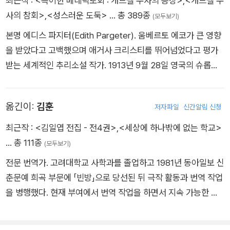
최근작 :
<특이한 베네딕토회 : 캐드펠 수사의 등장>
,
<캐드펠 수
사의 참회>
,
<성스러운 도둑>
… 총 389종
(모두보기)
본명 에디스 파지터(Edith Pargeter). 움베르토 에코가 큰 영향
을 받았다고 고백했으며 애거사 크리스티를 뛰어넘었다고 평가
받는 세계적인 추리소설 작가. 1913년 9월 28일 영국의 슈롭셔
주에서 태어났다. 고등학교 졸업 후 덜리 지역 약국에서 조수로
일했으며, 제2차 세계대전 중에는 해군으로 참전하기도 했다. 그
옮긴이:
김훈
저자파일
신간알림 신청
녀가 쌓은 이러한 다양한 경험과 이력은 소설 속에 고스란히 녹아
있다. 1939년 첫 소설 『네로의 친구 호르텐시우스』를 발표하면
최근작 :
<김일엽 전집 - 전4권>
,
<세상에 하나밖에 없는 학교>
서 작품 활동을 시작하였으며, 1963년 『죽음과 즐거운 여자』로
… 총 111종
(모두보기)
미국 추리작가협회에서 수여하는 에드거 앨런 포 상을 받았다. 1
전문 번역가. 고려대학교 사학과를 졸업하고 1981년 동아일보 신
970년에는 ‘현대문학에 지대한 공헌을 했다’는 치사와 함께 ‘마
춘문예 희곡 부문에 「빈방」으로 당선된 뒤 극작 활동과 번역 작업
크 트웨인의 딸’이라는 호칭을 얻었으며, 1977년 『유골에 대한
을 병행했다. 현재 부여에서 번역 작업을 하면서 지속 가능한 자
기이한 취향』을 발표하며 시작된 캐드펠 수사 시리즈로 큰 사랑
연 생태 농업에 관심을 갖고 파트타임 농부로 일하고 있다. 옮긴
을 받았다. 1981년에는 캐드펠 수사 시리즈(The Chronicles of
책으로 『아메리카 인디언의 가르침』 『패디 클라크 하하하』 『희박
Brother Cadfael)의 한 권인 『수도사의 두건』으로 영국 추리작