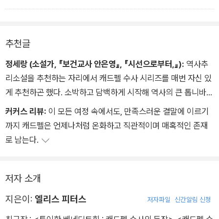
추천글
정세랑 (소설가, 『보건교사 안은영』, 『시선으로부터,』):
역사추
리소설을 추천하는 자리에서 캐드펠 수사 시리즈를 매번 자신 있
게 추천하곤 했다. 소박하고 담백하게 시작해 역사의 큰 톱니바퀴
와 힘 있게 맞물려 들어가는 이 놀라운 이야기에 대해 말할 때 한
커커스 리뷰:
이 모든 여정 속에서도, 만족스러운 결말에 이르기
없이 행복했다. 엘리스 피터스가 육십대 중반에 이처럼 대단한 시
까지 캐드펠은 언제나처럼 온화하고 직관적이며 매혹적인 존재
리즈를 시작했다는 것을 떠올리면 마음에 환한 빛이 든다. 먼 길
로 남는다.
을 다녀와 켜켜이 쌓인 지혜를 품고 유적지를 직접 걸으며 작품을
구상했을 작가를 상상하고 만다. 멋진 일은 언제든 시작될 수 있
고, 심혈을 다해 빚은 이야기는 시간과 공간을 뛰어넘는다는 것을
저자 소개
이 보물 같은 작품들을 통해 믿게 되었다.
지은이:
엘리스 피터스
저자파일
신간알림 신청