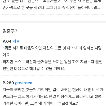
야 전 그가 죽었음을 확실히 알았습니다. 두개골이 깨져 있었어
런 뒤 눈을 감고 왼손으로 복음서를 지그시 누른 채 오른손 집게
요!”
손가락으로 한 곳을 짚었다. 그제야 퍼뜩 정신이 돌아왔다. 맙소
사, 내가 무슨 짓을 하고 있는 거지. 캐드펠은 숨을 죽이고 가만히
눈을 들어 자신의 집게손가락이 짚어낸 부분을 들여다보았다. 눈
앞에는 「마태오의 복음서」 10장이 펼쳐져 있었다. 그의 손가락이
밑줄긋기
꽉 누르고 있는 부분은 21절이었다.
P.64
하놀
뒤늦게 공부를 시작한 탓에 라틴어 실력이 시원치 않았지만, 그
“뭐든 하기로 마음먹으면 자신의 모든 것 다 바치며 임하는 사람
부분은 비교적 간단해서 캐드펠도 쉽게 읽을 수 있었다.
이요.
“형제끼리 서로 잡아 넘겨 죽게 할 것이며…….”
하지만 스스로 확신과 즐거움을 느끼는 일을 하게 지금보다 훨씬
편안한 마음으로 해나갈 수 있을 거예요.
P.289
greensea
지극히 평범한 것들이 기적적인 일로 바뀌는 현상이 내겐 너무 자
연스러운 일로 여겨지거든요. 만일 이성적이고 합리적이고 설명
가능한 것이라면, 그걸 왜 기적이라 부르겠어요?