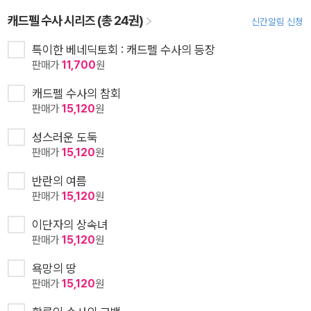
캐드펠 수사 시리즈 (총 24권)
신간알림 신청
특이한 베네딕토회 : 캐드펠 수사의 등장
판매가
11,700
원
캐드펠 수사의 참회
판매가
15,120
원
성스러운 도둑
판매가
15,120
원
반란의 여름
판매가
15,120
원
이단자의 상속녀
판매가
15,120
원
욕망의 땅
판매가
15,120
원