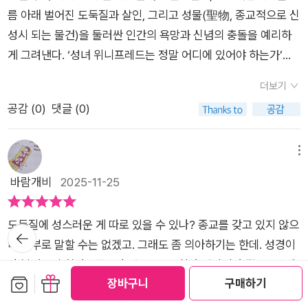
못하고 투구와 쇠사슬 갑옷을 벗어던졌다. 성의 수비를 하던 평범
툼이 있었다. 등장하는 인물들이 거의 다 선한 척을 하지만 속물
er)영국 슈롭셔의 조용한 들녘에서 태어난 소녀는, 후에 전 세계
일이 아니겠습니까? ---P.145 “형제끼리 서로 잡아 넘겨 죽게
름 아래 벌어진 도둑질과 살인, 그리고 성물(聖物, 종교적으로 신
한 궁수가 쏜 화살이 때마침 머리를 맞고 만 제프리, 어이없게도
스러운 것도 보였다. 사제들 사이에도 치열한 세속적 갈등이 벌어
독자들의 마음에 깊이 뿌리내릴 스토리텔러가 된다. 본명 에디스
할 것이며.... .” ---P.248 “지극히 평범한 것들이 기적적인 일
성시 되는 물건)을 둘러싼 인간의 욕망과 신념의 충돌을 예리하
이 상처로 인해 열병으로 죽고 만다. 문제는 제프리가 교회로부터
진다. 신의 뜻이라는 것도 인간의 욕망에 이용될 수 있다는 것을
파지터, 필명 엘리스 피터스. 그녀는 이름보다 이야기를 믿었고,
로 바뀌는 현상이 내겐 너무나 자연스러운 일로 여겨지거든요. 만
게 그려낸다. ‘성녀 위니프레드는 정말 어디에 있어야 하는가’라
파문당한 뒤 사면을 받지 못해 시신조차 제대로 묻힐 수 없다는
보여준다. ​​​ <성스러운 도둑>은 중세 잉글랜드를 배경으로 하고
시대보다 인간을 먼저 바라본 작가였다.젊은 시절, 약국 조수로
일 이성적이고 합리적이고 설명 가능한 것이라면, 그걸 왜 기적이
는 질문을 통해, 욕망으로 오염된 신앙에서부터 연대의 가능성까
교회법에서 시작된다. 부하들은 어떻게든 제프리의 영혼을 구하
있다. 역사적 사건과 픽션이 자연스럽게 섞여 있어서 마치 12세
더보기
일하며 삶의 다양한 얼굴을 들여다보았고, 제2차 세계대전 중 해
라 부르겠어요?” ---p.289 중세 수도원은 정신생활이나 문화
지 인간 사회의 복잡한 관계와 윤리를 유려하게 풀어낸 작품이다.
기 위해 램지 수도원을 포함하여 제프리가 앗아간 교회 재산들을
기 잉글랜드로 시간 여행을 떠난 듯한 느낌이었다. 종교, 정치, 귀
공감 (
0
)
댓글 (0)
군으로 참전은 놀랍다!! 전쟁터를 지나며 생사의 경계에서 삶의
에 있어 매우 중요한 역할을 담당해왔습니다. 성스러운 도둑은 중
폐허가 된 램지 수도원에서 원조를 요청하기 위해 슈루즈베리를
되돌려주겠다는 포고령을 발표했고, 램지 수도원 원장인 월터도
족과 농민의 관계, 수도원의 규율, 당시 사회가 안고 있던 모순들
본질을 물었을 거다. 이런 경험들은 그녀의 문장 안에 조용히 녹
세 수도원이라는 이름에 걸맞게 제목에서 오는 기대감과 상상력
찾아온 인물은 부원장 헤를루인과 젊은 수사 투틸로다. 때마침 슈
그 사실을 알게 되었다. 월터는 램지 수도원의 부원장과 다른 수
이 자연스럽게 녹아 있다. 읽다 보면 그때나 지금이나 별반 다르
아들어, 독자에게는 낯설지만 따뜻한 위로처럼 스며든다.1939년
을 자극해왔습니다. 사건은 예상하지 못한 인물의 등장으로 사건
루즈베리에 큰비가 내려 강물이 범람하고, 수도사들은 귀중한 성
메뉴
사들에게 소식을 알리고 폐허가 되어 버린 램지 수도원을 되살리
지 않구나 하는 생각이 들었다. 성골함을 차지하려는 인간들의 모
첫 소설로 문학의 문을 두드린 이래, 피터스는 역사와 추리, 인간
의 윤곽이 서서히 드러나는데... 결국 성녀의 관은 슈르즈베리, 래
물들을 안전한 곳으로 옮기느라 분주하다. 그중에는 수도원의 수
바람개비
2025-11-25
기 위해 애쓴다.​램지 수도원에서는 성소를 재건하는 데 도움을 받
습은 현대의 권력 다툼과 다를 바 없었다. 캐드펠이 복음서를 펼
과 신념을 교차시키며 자신만의 장르를 열었다. 특히 수도사이자
지 수도원, 백작의 요구를 중심으로 이해관계를 따지게 되면서
호성인 위니프레드 성녀의 성골함이 있었다. 그러나 홍수가 잦아
기 위해 슈루즈베리 성 베드로 성 바오로 수도원에 두 명의 사자
쳐 짚은 구절인 '형제끼리 서로 잡아 넘겨 죽게 할 것이며...'이 장
원예사, 그리고 탐정이라는 독특한 인물 캐드펠을 주인공으로 한
‘소르테스 비블리카’를 선택하게 되는데 이는 모든 것을 하늘에
든 뒤 성물 보관 상태를 점검하던 수도사들은 성골함이 감쪽같이
를 보낸다. 그 중에 한 명은 견습 과정을 밟고 있는 투틸로, 다른
면은 소름이 끼칠 정도였다. 신의 이름 아래 벌어지는 폭력과 위
도둑질에 성스러운 게 따로 있을 수 있나? 종교를 갖고 있지 않으
뒤로가
시리즈는, 수수께끼와 묵상이 공존하는 새로운 추리소설의 지평
맡기자는 의미였습니다. 이 작품에서 '소르테스 바블리카'는 가장
사라진 것을 발견한다. 더 큰 비극은, 범인의 얼굴을 봤을 것으로
한 명은 램지 수도원의 부원장인 헤를루인이었다. 헤를루인은 수
기
선, 인간 존재의 불완전함을 그대로 보여준 느낌이다. ​​​​캐드펠 수
니 함부로 말할 수는 없겠고. 그래도 좀 의아하기는 한데. 성경이
을 열었다.움베르토 에코가 영감을 받았다고 고백했고, 요네자와
흥미로운 부분이었습니다. 이는 신약 4복음서의 페이지를 무작
여겨지는 유력한 목격자가 끔찍하게 살해되면서 사건이 단순한
도원의 지원을 요청하면서 램지 수도원의 수사였으나 세속으로
사 시리즈는 추리소설로의 재미는 물론이고 인간 존재에 대한 깊
나 불경을 훔친다? 묵주나 염주를? 교회나 성당이나 절을? 글쎄,
호노부, 정세랑 등 작가들의 작가다!! 심지어 애거사 크리스티를
위로 펼친 뒤 손으로 한 구절을 찍어서 신탁을 받는 의식을 가리
도난에서 살인으로 확대된다는 점이다.이야기의 중심에는 다양
보관함담기
선물하기
돌아간 설리엔을 찾아 설득할 계획이라고 밝힌다. 캐드펠은 어쩐
은 질문까지 던지는 작품이었다. 수도원 이야기라니 지루하진 않
장바구니
구매하기
종교를 핑계로 결국은 개인의 욕망을 실현시키는 방법 중 하나가
능가한다는 찬사를 받았던 그녀.삶의 마지막 순간까지도 그녀는
키게 되는데 지은이는 이 의식을 이용, 위니프레드 성녀의 유골을
한 관계와 감정이 얽혀 있다. 수도원 사제들 간의 미묘한 긴장, 귀
지 그에게 그다지 호감을 느끼지 못한다. 두 사람은 캐드펠 수사
을까 싶었지만 오히려 그 배경 덕분에 훨씬 더 색다르고 신선했
아닌가 하는 생각을 해보는데...이번 책은 묘한 기분으로 읽었다.