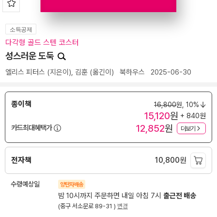
소득공제
다각형 골드 스텐 코스터
성스러운 도둑
엘리스 피터스
(지은이),
김훈
(옮긴이)
북하우스
2025-06-30
종이책
16,800
원,
10%
15,120
원
+ 840원
12,852
원
카드최대혜택가
더보기
전자책
10,800
원
수령예상일
양탄자배송
밤 10시까지 주문하면 내일 아침 7시
출근전 배송
(중구 서소문로 89-31 )
변경