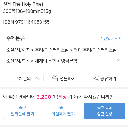
원제 The Holy Thief
396쪽
138*198mm
515g
ISBN 9791164053155
주제분류
신간알림 신청
소설/시/희곡
>
추리/미스터리소설
>
영미 추리/미스터리소설
소설/시/희곡
>
세계의 문학
>
영국문학
선물하기
공유하기
이 책을 알라딘에
3,200
원 (
최상
기준)에 파시겠습니까?
중고
중고
중고 등록
알라딘에 팔기
회원에게 팔기
알림 신청