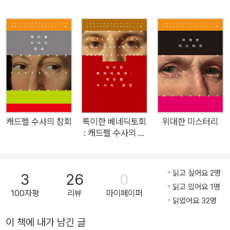
예리하게 그려낸 작품이다. ‘성녀 위니프리드는 정말 어디에 있어
야 하는가’라는 질문을 통해 욕망으로 오염된 신앙에서부터 연대
의 가능성까지, 인간 사회의 복잡한 관계와 윤리가 유려한 문체로
다뤄진다. 수도원 사제들 간의 미묘한 긴장, 귀족과 하인의 권력
관계, 여가수 달니와 젊은 수도사의 섬세한 감정선 등 얽히고설킨
이야기들이 정교하게 설계되어 있다. 캐드펠 수사는 추리보다는
이해와 연민, 인간에 대한 통찰로 진실에 접근해 나간다. 폐허가
된 램지 수도원에서 원조를 요청하러 찾아온 두 명의 방문객, 헤
를루인 부원장과 투틸로 수사. 마침 슈루즈베리에 큰비가 내려 강
캐드펠 수사의 참회
특이한 베네딕토회
위대한 미스터리
: 캐드펠 수사의 등
물이 범람하고, 모두들 침수를 피해 성물(聖物)들을 안전한 곳으
장
로 옮기느라 정신이 없다. 그런데 큰비가 그치고 난 후 살펴보니,
성 위니프리드의 성골함이 사라지고, 성골함의 도둑을 밝혀내줄
읽고 싶어요 2명
3
26
0
유력한 목격자는 끔찍하게 살해된다. 이 모든 죄악을 다스리기 위
읽고 있어요 1명
100자평
리뷰
마이페이퍼
해 수도원에서는 신의 계시를 이용하기로 하는데……. 성물 도난,
읽었어요 32명
살인, 신념의 갈등, 그리고 캐드펠 수사의 인간적인 통찰이 어우
이 책에 내가 남긴 글
러진 정교한 미스터리 작품. 엘리스 피터스의 ‘캐드펠 수사 시리