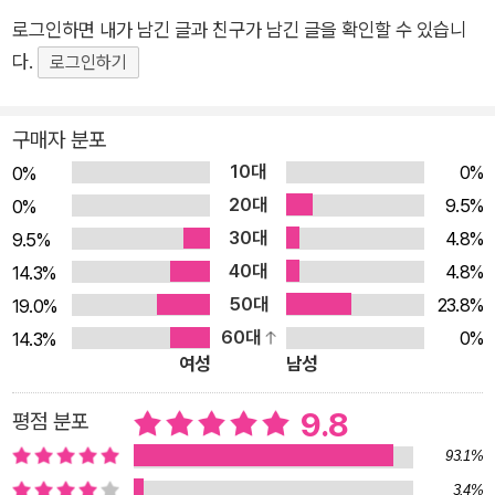
즈(The Chronicles of Brother Cadfael)’는 놀라운 상상력과
로그인하면 내가 남긴 글과 친구가 남긴 글을 확인할 수 있습니
치밀한 구성, 생생한 캐릭터, 선과 악, 삶과 죽음, 신과 인간 등 인
다.
로그인하기
간사 최고 난제에 대한 깊이 있는 철학이 깃든 역사추리소설의 클
래식이다. ◎ 출판사 리뷰 * 캐드펠 수사 시리즈 소개 ‘캐드펠 수
구매자 분포
사 시리즈’ 완간 30주년 기념 전면 개정판! 역사와 미스터리, 인
10대
0%
0%
간적 고뇌가 어우러진 역사추리소설 중세의 어둠 속 인간의 심연
20대
9.5%
0%
을 다루는 지적인 미스터리 “매번 자신 있게 추천하는 역사추리
30대
4.8%
9.5%
소설. 이 놀라운 이야기에 대해 말할 때 한없이 행복하다.” _정세
40대
4.8%
14.3%
랑(소설가) 역사와 미스터리, 인간적 고뇌가 어우러진 역사추리
50대
23.8%
19.0%
소설의 고전, 캐드펠 수사 시리즈의 한국어판 개정판이 전권(21
60대
0%
14.3%
종) 출간됐다. 시리즈 원작 완간 30년을 기념한 이번 개정판에는,
여성
남성
스무 권의 장편소설에 더해 국내 초역 단편소설집인 『특이한 베
네딕토회』가 추가로 포함됐다. 엘리스 피터스(Ellis Peters)의
9.8
평점 분포
‘캐드펠 수사 시리즈(The Chronicles of Brother Cadfael)’는
93.1%
12세기 중세 잉글랜드를 배경으로 펼쳐지는 역사추리소설로, 슈
3.4%