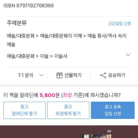
ISBN 9791192768366
주제분류
신간알림 신청
예술/대중문화
>
예술/대중문화의 이해
>
예술 통사/역사 속의
예술
예술/대중문화
>
미술
>
미술사
선물하기
공유하기
이 책을 알라딘에
5,800
원 (
최상
기준)에 파시겠습니까?
중고
중고
중고 등록
알라딘에 팔기
회원에게 팔기
알림 신청