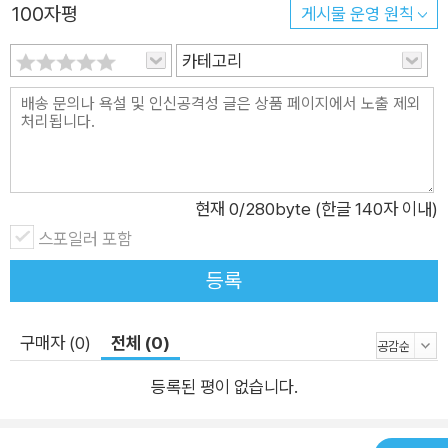
100자평
게시물 운영 원칙
살아나며 예술과 신화, 종교와 상상이 어떻게 서로를 비추며 발전
해왔는지를 보여준다. 이 책을 통해 독자들은 낯설고도 기묘했던
카테고리
전통 속 존재들이 어떻게 사람들의 믿음과 상상력 속에서 받아들
여지고 재해석되었는지를 새롭게 바라볼 수 있다. 신화는 단지 오
래된 이야기가 아니라 지금도 우리 내면에 작동하는 심리적·문화
적 언어라는 사실을 깨닫고 예술과 종교, 신앙의 경계를 넘나드는
독서의 즐거움을 경험하게 될 것이다. 문화재와 신화를 잇는 미술
현재
0
/280byte (한글 140자 이내)
사학자의 감각적인 시선 과거의 형상을 오늘의 언어로 번역하다
스포일러 포함
문화재학과에서 한국미술사를 전공한 저자 김용덕은 국립경주박
등록
물관, 통도사성보박물관, 소전미술관 등 국내 주요 박물관과 미술
관에서 학예연구사로 활동하며 현장성과 전문성을 고루 쌓아왔
구매자 (0)
전체 (0)
다. 현재는 한국전통예술연구소 선임연구원이자 청강문화산업대
학교에서 강의하며 문화유산 교육과 대중 확산에 힘쓰고 있다. 그
등록된 평이 없습니다.
는 “미술은 곧 역사를 표방하는 매개체”라는 자신의 모토처럼 미
술을 단순한 시각자료가 아니라, 한 시대의 사고와 정서를 담은