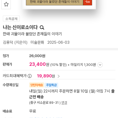
소득공제
나는 신이로소이다
한때 괴물이라 불렸던 존재들의 이야기
김용덕
(지은이)
미술문화
2025-06-03
정가
26,000원
23,400
판매가
원
(10% 할인) +
마일리지 1,300원
19,890
카드최대혜택가
원
수령예상일
양탄자배송
주말특급
내일(일) 22시까지 주문하면 8월 10일 (월) 아침 7시
출
근전 배송
(중구 서소문로 89-31 )
변경
배송료
무료