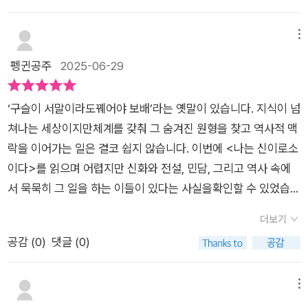
비교해 설명해 준다. 예를들어 불교문화 속 천상을 지배하는 새들
의 왕 '가루다'를 설명할 때 <천일야화>, <동방견문록>에 등장
메뉴
하는 새 로크가 바로 불교문화에 등장하는 가루다와 연결된다고
펭귄공주
2025-06-29
서술하면서 흥미를 유발한다. 이어 가루다의 탄생과 다양한 가루
다의 문양들에 대한 사진으로 이 책은 지루할 틈이 없다. 인도 설
‘구슬이 서말이라도꿰어야 보배’라는 옛말이 있습니다. 지식이 넘
화와 불교미술속 가루다까지 자연스럽게 스토리를 연결해 설명
쳐나는 세상이지만체계를 갖춰 그 숨겨진 원형을 찾고 역사적 맥
하기 때문에 깊이 있는 내용이지만 지루하거나 어렵지가 않다는
락을 이어가는 일은 결코 쉽지 않습니다. 이번에 <나는 신이로소
것이 이 책의 장점이다.특히 각 장 마지막에 작가노트는 요약정리
이다>를 읽으며 어렵지만 신화와 전설, 민담, 그리고 역사 속에
되는 느낌을 준다. 풍부한 사진 자료와 원전 해석 자료들로 이해
서 묵묵히 그 일을 하는 이들이 있다는 사실을확인할 수 있었습니
를 높이고 시각적인 만족감을 준다.사찰과 왕실, 민속에 수많은
다. 동아시아 영역에서 벗어나 각 문명의 신화를 연결하는 스케일
모습으로 존재하는 전통문화 속 다양한 '괴물', '요괴'라 불리는 존
더보기
이 놀라울 뿐입니다(책 뒷부분에 참고문헌을 비롯한 자료의 양을
재들에 대해 다시금 생각해보는 계기가 되었다. 한때 신이었으나
공감 (
0
)
댓글 (0)
보면 입이 딱 벌어집니다).김용덕 작가의 <나는신이로소이다>
오늘날 괴물로 불리는 존재들에 대한 이야기에 관심이 가신다면
는 우리 전통문화 속에 다양한 존재에 대한 책입니다.책을 읽을수
이 책을 추천드리고 싶다.《나는 신이로소이다》덕분에 앞으로 불
록 가까이에 있었지만 우리의 시선 밖에 있었던 그들이 눈에 들어
메뉴
교 미술과 조각들에 대한 감상의 폭이 넓어질 것 같다. 두고두고
옵니다.국립중앙박물관 1층회랑을 다니며 매번 보았던 팔부중을