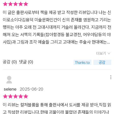
상력의 계보를 되살려낸다.책은 총 아홉 개의 챕터로 소개된다.
통해, 과거의 괴물들이 어떻게 신이 되어갔는지를 보여주는 기록
책의 시작은 털북숭이 요괴로 알려졌지만 정령으로, 신으로 거듭
이다.​내가 특히 깊이 매료된 것은 ‘수성노인’과 ‘복희·여와’에 대
이 글은 출판사로부터 책을 제공 받고 작성한 리뷰입니다 나는 신
난 ‘야차’이야기다^^ 공포의 존재였던 야차가 어떻게 불교 속 수
한 장이다.어릴 적 민화 속의 흰 수염 노인을 그저 ‘장수의 상
이로소이다김용덕 미술문화인간이 신의 존재를 염원하고 기리는
호신으로 재해석되는지를 읽다 보면, 신에 대한 해석이 자연스럽
징’쯤으로 알고 있었던 내가,그가 사실 북극성을 형상화한 우주의
행위는 아주 오래 전 고대시대까지 거슬러 올라간다. 지금까지 전
게 이어진다. 신화는 단순히 오래된 이야기가 아니라 시대의 두려
중심이자 **‘운명을 조율하는 별의 신’**이라는 이야기를 접했
해져 오는 서책의 기록들(잡아함경등 불교경전, 어우야담등의 야
움과 바람이 투영된 문화적 기록이라는 것!! 야차, 아수라, 가루
을 때,내 그림 안에 그를 다시 불러내고 싶다는 충동이 강하게 일
사집)과 그림과 조각 예술들 그리고 고대애는 주술사 현대에는
다, 시왕, 종규, 그리고 마지막 챕터에는 비로소 동서양 인어에 이
었다.​이 책은 단순히 옛 신을 정리한 미술 도상 해설서가 아니다.​
만신들의 존재까지 그렇다.그렇게 거슬러 올라가 소개 된 불교사
르기까지!!각각의 존재들은 종교적 배경과 민간 신앙, 회화 속 상
더보기
『나는 신이로소이다』는 시대의 오해를 견디고, 사람들의 시선을
찰에서 볼 수 있는 탱화 속 존재들을 이번 기회에 즐겁게 알 수 있
징성과 연결되며 놀라운 모습으로 그 지역 문화와 만나고 변화하
공감 (
0
)
댓글 (0)
버티며, 끝내 신이 되어버린 존재들에 대한 복권이자 찬가다.그리
었다.첫번째가 가장 잘 알려진 존재인 야차였고 이어서 금강역사,
고 적응한다. 최근 우리 신화에 대한 책을 연달아 읽었는데 함께
고 그들의 이야기 속에는 우리가 여전히 불편해하고 밀어내는 ‘다
아수라, 저승시왕, 가루다, 종규와 처용, 수성노인, 복희와 여와,
보면 정말 좋을 것 같다. 와!! 왜 이제야 만났을까!!! 미신이라고 폄
름’에 대한 역사도 함께 새겨져 있다.한때 괴물이라 불렸던 그들
인어 증 이름만 들어도 전설이나 화폭이나 기록속에서 여러가지
메뉴
하된 혹은 다른 종교하고 무시당한 우리 신화 속 장면들.특히 인
은, 어쩌면 지금의 우리이기도 하다.​세상에 익숙하지 않은 모습으
모양으로 만나 온 존재들이다.이 신이라 불리는 존재들은 동양 한
selene
2025-06-20
상적인 것은 이 책이 우리 전통 회화나 문화재에 담긴 상징을 해
로 태어났다는 이유로,이해받지 못한 욕망을 품었다는 이유로,가
정이긴 하다. 특히 인도와 중국, 일본, 우리나라와 동남아 국가들
석하는 새로운 눈을 제공한다는 것!!벽사의 신 ‘종규’와 ‘처용’ 이
끔은 웃기고, 가끔은 울었고,결국에는 누구도 몰랐던 자리를 지키
내에서 섬기고 언급된 부분이다. 인어만은 서양에서도 안데르센
야기에서는 단순한 민속설화가 아니라 한민족의 무의식과 집단
이 리뷰는 컬처블룸을 통해 출판사에서 도서를 제공 받아,직접 읽
는 존재가 되었다.나는 이 책을 덮으며 또다시 창작의 의지를 불
을 통해 널리 알려져 있기도 하다. 또 다른 존재들도 서양에서는
적 불안, 이를 다스리기 위한 이미지의 전략을 읽어낼 수 있다. 지
고 작성한 리뷰입니다.한때 괴물이라 불렸던 존재들의 이야기나