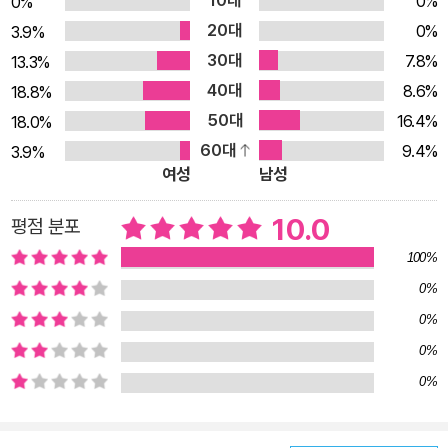
0%
0%
과거 신적 존재였음을 밝히는 인문 예술서다. 책의 주인공은 야
20대
0%
3.9%
차, 아수라, 가루다, 시왕 등 동아시아 전통문화에 등장하는 다채
30대
7.8%
13.3%
로운 신적 존재들이다. 이 책은 일본, 중국, 인도 등 다양한 국가
40대
8.6%
18.8%
의 귀한 도판을 다수 수록함으로써 신적 존재들이 미술에서 어떻
50대
16.4%
18.0%
게 해석되었는지를 나열하는 데 그치지 않고 한 존재가 오랜 시간
60대
9.4%
3.9%
인간의 상상력과 믿음 속에서 변화하고 받아들여지는 과정을 섬
여성
남성
세하게 따라간다. 그들은 민화, 불화, 조각상 등에 다양한 모습으
로 출현하며 때로는 두려움의 대상으로, 때로는 수호의 상징으로
10.0
평점 분포
사람들 곁을 지켜왔다. 이 책은 각 존재들의 기원과 변천사를 다
100%
루고 특히 한국에서는 어떤 식으로 재구성되고 형상화되었는지
0%
를 입체적으로 조명한다. 특히 인도 토속신에서 석탑 기단부의 수
0%
호신이 된 야차나 남극성의 신화에서 유래해 장수를 상징하게 된
0%
수성노인처럼 문화 간 전이와 의미의 확장을 보여주는 존재들을
0%
통해 저자는 신화가 단순히 과거의 환상이 아니라 시대의 정서와
욕망이 응축된 문화적 텍스트임을 설득력 있게 제시한다. 이 과정
에서 전통미술 속 도상 하나하나가 지닌 상징과 맥락이 생생하게