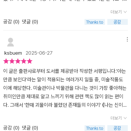
된 이야기를 새롭게 바라보고 싶은 이들에게 꼭 권하고 싶은 한
전래동화를 보는 것 같이 재미있었네요.p323 작가 노트 : 인어는
에서 선을 넘어서는 일이 없기를 바란다. 믿는 것도 믿지 않는 것
미래에 대한 걱정은 지옥에 갈거라는 걱정이랑 거의 같은것같다.
권이다.
동심을 이끌어내는 상상력이다우리가 생각했던 인어가 아닌 조
더보기
도 개인의 자유이다. 자기도 겪고 싶지 않은 일을 남에게 겪도록
일어나지 않은일을 잘 넘기고싶고 천국에 가고싶다면 지금이 중
금 특별한 인어.작가님은 인어가 서양만의 전유물이 아니라고 합
공감 (
0
)
댓글 (0)
강요하지 않는 것이 가장 인간의 기본적인 처세이자 바른 관계와
요한거다. 그건 동일한 이치였다.나에게도 오래오래 살기위한 수
니다.다양한 그림을 볼 수 있었는데 흥미로웠어요.페이지 마무리
소통의 시작이다.
성노인이 있었으면 좋겠다. 종규장군이 꿈에서 지켜줬으면 좋겠
에는 작가 노트가 있는데 많은 생각을 하게 되었습니다.그림도 굉
다. 내가 모르는 세계에서마저 , 내가 절대 손댈 수 없는 세계에서
메뉴
장히 많은데 시간 가는 줄 모르고 읽었네요.다양한 그림을 배울
나를 지켜준다는게 이 얼마나 든든한 일인가.
ksbuem
2025-06-27
수 있었습니다.매체로 이미 익숙한 것도 있고 새로운 내용도 많았
습니다.흥미로운 내용도 많았어요.재미있게 읽어서 다른 내용도
더 찾아봐야겠습니다.세세하게 알려줘서 좋았습니다.
이 글은 출판사로부터 도서를 제공받아 작성한 서평입니다.'아는
만큼 보인다'라는 말이 적용되는 여러가지 일들 중, 미술작품도
이에 해당한다. 미술관이나 박물관을 다니는 것이 가장 좋아하는
취미인만큼 제대로 알고 느끼기 위해 관련 책도 많이 읽는 편이
다. 그래서 '한때 괴물이라 불렸던 존재들의 이야기' 《나는 신이로
소이다》는 무척 흥미롭다. 그동안 이와 비슷한 책이 있었지만 비
더보기
전문가가 읽기에는 난이도가 높아서 접근이 쉽지 않았다. 그런데
공감 (
0
)
댓글 (0)
이 책은 동양 신화를 비롯해 각 문명권의 신화의 해석을 다양하게