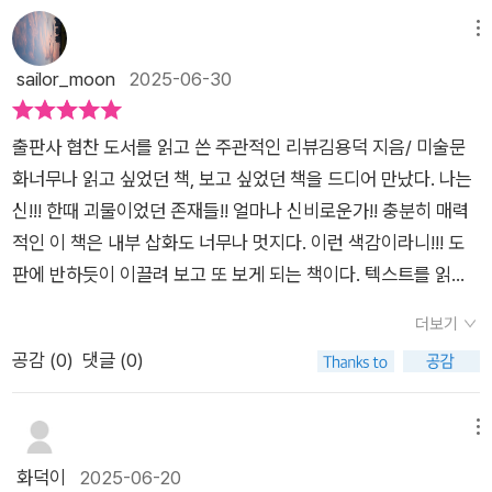
니다.한때 괴물이라 불렸던 존재들, 벽화와 탑, 문양과 전설 속에
서 기이한 형상으로 살았던 ‘낯선 존재’들 스스로가 자기 목소리
메뉴
를 되찾은 이야기다.​김용덕 선생은 오래도록 미술사를 연구한 분
sailor_moon
2025-06-30
이지만, 이 책에서는 단지 박물관 해설처럼 정보만 전하진 않는
다.그는 도판과 함께 우리가 잊고 있었던 질문들을 던진다.​왜 야
출판사 협찬 도서를 읽고 쓴 주관적인 리뷰김용덕 지음/ 미술문
차는 이빨을 드러내는가? 왜 아수라는 전쟁에서 도리어 자비의
화너무나 읽고 싶었던 책, 보고 싶었던 책을 드디어 만났다. 나는
상징이 되었는가? 왜 가루다는 날아오르다가 부처의 어깨에 앉
신!!! 한때 괴물이었던 존재들!! 얼마나 신비로운가!! 충분히 매력
았는가?​나는 한 장 한 장 넘기며, 마치 오래된 친구의 옛 얼굴을
적인 이 책은 내부 삽화도 너무나 멋지다. 이런 색감이라니!!! 도
다시 보는 듯한 감정에 젖었다.한때 사악하다 불린 야차는, 사실
판에 반하듯이 이끌려 보고 또 보게 되는 책이다. 텍스트를 읽지
그 뿌리에서는 풍요의 신이었고,우리가 흔히 ‘지옥의 재판관’쯤으
않아도 좋다. 그림을 들여다보는 것, 자세히 보고 또 보는 것만으
로 오해하는 염라대왕 역시, 억울한 혼을 위로하던 저승의 중재자
더보기
로도 가치로운 책이다!익숙한 듯 낯선 신적 존재들이 어떻게 시대
였다.이 책이 흥미로운 이유는 단지 미술 작품을 보여주고 설명해
공감 (
0
)
댓글 (0)
를 지나며 신화에서 회화로, 미신에서 문화로 변모해왔는지를 풀
서가 아니다.​그림을 그리는 사람으로서 나는 ‘형상’이 어떻게 만
어내는 미술과 인문학의 입체적 서사입니다. 저자 김용덕은 단순
들어지는가에 늘 집착해왔다.​그림 속 얼굴, 몸짓, 장식 하나에도
히 전설 속 신들을 나열하지 않습니다. 대신 신의 얼굴을 통해 인
메뉴
시대의 신념, 인간의 공포, 권력의 구조, 혹은 구원을 향한 염원이
간의 마음을 읽고, 그 변화 과정을 따라가며 우리가 잊고 있던 상
화덕이
2025-06-20
담겨 있다.이 책은 바로 그런 ‘형상의 진화’와 ‘이름의 재해석’을