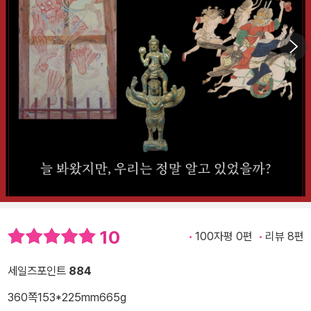
10
100자평 0편
리뷰 8편
세일즈포인트
884
360쪽
153*225mm
665g