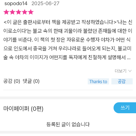
sopodo14
2025-06-27
소장할 가치가 분명한 미술서적이라고 생각한다.
다시 찾았습니다. 야차도, 가루라도, 아수라도도 한눈에 구분됩니
다. 수천년 전, 인도 혹은 페르시아와 같은 이역에 땅에서 태어난
<이 글은 출판사로부터 책을 제공받고 작성하였습니다>'나는 신
그들이 대륙의 반대편까지 건너온 사연도, 신과 같은 힘을 가졌던
이로소이다'는 불교 속의 한때 괴물이라 불렸던 존재들에 대한 이
그들의 권위도 희미해졌지만 여전히 익숙하게 우리를 보호하고
야기를 비춘다. 이 책의 첫 장은 자유로운 수행자 야차가 어떤 식
있었네요. 사찰 입구의 금강역사부터 불화와 불운을 막고 해운을
으로 인도에서 중국을 거쳐 우리나라로 들어오게 되는지, 불교미
부르는 새해그림 속, 하다못해 커피 브랜드의 로고까지… 항상 우
술 속 야차의 이미지가 어떤지를 독자에게 친절하게 설명해서 난
리 곁에있었는데 말이지요. 요즘 K-콘텐츠를앞세운 한류가 세계
폭하다고 알고 있는 야차라는 이름의 틀을 깬다. 그리고 우리 전
적으로 환영받고 있습니다. 때문에 에필로그의 글처럼 우리 전통
더보기
통 문화에 관심을 두고있는 사람들이라면 충분히 이 책에서 재미
문화 속에 다양한 존재들도주목받고 있습니다. 최근 넷플리스에
공감 (
0
)
댓글 (0)
를 느낄 수 있다. 고리타분한 학술논문처럼 쓰여진 책이 아닌것이
서 각광받고 있는 애니메이션 ‘데몬헌터스’의 주요 소재가 한국의
이 책의 핵심이기 때문이다. 또한 풍부한 사진자료가 책 속에 많
전통 설화라는 사실도 의미심장하네요(더욱이주요 빌런은 ‘저승
이 수록되어 있어 독자의 이해를 돕는다. 한국 전통 문화 속에 숨
사자’랍니다).세계가 주목하는 우리의 것, 우리의신들을 이제는
쓰기
마이페이퍼 (0편)
어서 대중들이 놓치고 지나갈 수 있는 존재를 이 책에서 조명하고
우리도 따뜻한 관심을 가져야 되지 않을까요?#미술문화출판사#
있는 것 같아 이 책을 많은 사람들이 읽어보길 바란다.
나는신이로소이다#김용덕작가#서평단이벤트#문화재#전통미
등록된 글이 없습니다
술#불화#민화#조각상#고문헌#북스타그램#책스타그램#책서