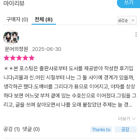
쓰기
마이리뷰
역사적 기록으로 바라보며 내면의 문화와 철학을 탐구한다. 저자
는 오랜 현장 경험을 바탕으로 문화재와 전통 미술 속 상징과 도
구매자 (0)
전체 (8)
상을 집요하게 파고들면서도 독자들이 쉽고 재미있게 이해할 수
있도록 친절하게 설명해준다. 이미 저자의 전작『문화재에 숨은
메뉴
신비한 동물사전』이 한국출판문화산업진흥원 우수출판콘텐츠로
문어의정원
2025-06-30
선정되며 그 실력을 인정받은 바 있고, 한국민화학회 학술논문 공
모전에서도 상을 받아 학계와 대중 모두에게 사랑받고 있다. 이
책에서는 저자의 깊이 있는 시선이 대중을 위한 친절하고 유려한
＊＊본 포스팅은 출판사로부터 도서를 제공받아 작성한 후기입
문체와 조화를 이루며 인문예술서로서의 균형을 완성한다.
니다¡괴물과 신.어린 시절부터 나는 그 둘 사이에 경계가 있을까,
생각하곤 했다.도깨비를 그리다가 용으로 이어지고, 야차를 상상
하다 보면 어느덧 부처 곁에 있는 수호신으로 이어졌다.그림을 그
리고, 글을 쓰며 살아오면서 나를 오래 붙잡았던 주제는 늘 경계
에 선 존재들, 이름이 같더라도 시대와 해석에 따라 변해버리는
더보기
얼굴들이었다.​『나는 신이로소이다』는 제목부터 단정하면서도 도
공감 (
1
)
댓글 (0)
발적이다.누군가가 신이라고 선언하는 이 책의 화자는 인간이 아