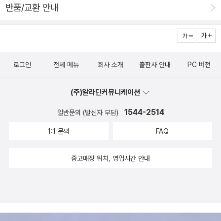
반품/교환 안내
평이벤트#협찬도서#책리뷰#책추천#미술문화#서평
로그인
전체 메뉴
회사 소개
출판사 안내
PC 버전
(주)알라딘커뮤니케이션
1544-2514
일반문의 (발신자 부담)
1:1 문의
FAQ
중고매장 위치, 영업시간 안내