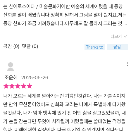
태운다。
다른 모습과 다른 이름으로 그 나름대로 있기는 하다만 동양권에
옥을 심판하는 시왕조차도 결국은 자비의 형태라는 저자의 해석
는 신이로소이다 / 미술문화기이한 예술의 세계어렸을 때 동양
서 유독 신의 존재가 더 각별하고 오랜 역사에서 부터 전해내려오
은, 신을 ‘공포’의 대상이 아닌 ‘이해’의 대상으로 재정립하는 지
신화를 많이 배웠습니다.정확히 말해서 그림을 많이 봤지요.저는
는 듯하다.웬만한 불교사찰에 대웅전과 더불어 거의 다 세운 명부
점에서 깊은 울림을 준다. 실제로 가 본 곳, 경주의 원성왕릉도 사
동양 신화가 조금 어려웠습니다.아무래도 잘 몰라서 그러는 것 같
전에 계신 저승시왕은 우리가 영화로 웹툰으로 눈동냥 귀동냥을
진으로 언급된다. 처용무, 처용탈에 대한 언급. 무엇이 어디까지
아요.그래서 조금 더 생소한 그림들 [ 나는 신이로소이다 ]를 읽
했다. 괴물이라 불리는 신의 존재를 믿고 기리고 하는 것은 순기
더보기
오류인지 설명해 준다.김용덕의 글은 학술적이면서도 이야기를
게 되었습니다.p14 민간에 등장하는 털북숭이 야차매체에서 자
능이 많다고 본다. 내가 종교를 믿어서라기 보다는 인간이 자기의
공감 (
0
)
댓글 (0)
풀 듯 유려하고, 각 장 마지막에 작가노트는 감상과 통찰을 자연
주 보는 야차.그렇지만 긍정적인 분위기는 아니지요.하지만 책에
행위를 돌아보고 반성하고 도덕적인 기준을 세우는데 미지의 존
스럽게 이어준다. 마치 신들이 독자를 향해말을 거는 기분^^ 신
서는 야차는 나쁜 존재가 아니라고 말합니다.많은 생각도 하게 되
재에 대한 믿음이 상당히 크다고 본다. 과거에 살던 인류의 조상
화를 재해석한 이야기나 2차 창작물을 얼마든지 제작 가능하다
었고요.굉장히 자세히 알 수 있어서 유용했습니다.p145 열 명의
메뉴
들도 앞날에 대한 막연하나마 두려움이 있었고 정신적으로 의지
는 점이다. 그런 의미에서라면 창작자들에게도 추천하고 싶다.스
왕, 열 개의 지옥영화에서 자주 봤던 지옥.꽤나 친숙한 이름도 많
조윤혜
2025-06-26
할 무언가를 찾기 시작했다. 그리고 인간 중에 영적감각이 탁월한
타벅이 소설 #모비딕 에 등장하는 항해사 스타벅이라니!!! 스타벅
이 있습니다.영화에서 단편적으로 봤던 부분을 책으로 더 자세하
이가 주재하여 무리들을 민간 신앙으로 이끌었다고 배웠다.왜곡
스가 사이렌을 심벌로 선택한 이유도 흥미롭다. 몰랐던 사실을 하
게 배울 수 있어 좋았습니다.사진 자료도 있어 더 집중도 되고요.
되고 주객이 전도되고 사회에 물의를 일으키는 도가 지나친 신앙
내가 모르는 세계를 알아가는건 기쁨인것같다. 나는 가톨릭이지
나씩 알게 되는 재미!!!이 책은 단순히 동양권 신화만을 다루지 않
어렵지만 그만큼 잘 설명이 되어 있어 부담 없이 읽을 수 있었습
의 모습이 오늘날에도 우리 주변에 다분히 있어서 그런 행동만 보
만 만약 무신론이었어도 신화와 교리는 나에게 특별하게 다가왔
았다. 신화는 서로 연결되어 있다. 각 문명권의 신화들!!신화와 회
니다.p216 악마의 유혹, 시련과 퇴치의 상징그림도 재미있어요.
이지 않는다면 좋겠다.사람의 신에 대한 태도 중 무신론과 그보다
을것같다. 내가 엄마 뱃속에 있기 전 어떤 삶을 살고있었을까, 내
화, 전통과 상상력 사이의 다리를 건너게 해주는 안내서다. 동양
만화 캐릭터 같은 느낌!동양 예술만 있는 줄 알았는데 서양 예술
조금 유보적인 불가지론이 있는데 현재 전해 내려오는 것이나 통
가 눈을 감는다면 무엇이 시작될까.어렸을때는 쓸데없는 걱정을
미술을 좋아하거나, 한국 문화유산에 관심 있는 독자, 혹은 오래
도 종종 있었습니다.자주 접하지 않아서 작품들이 새로웠습니다.
계를 볼 때 유신론자가 더 많아보인다. 어느 쪽이건 인간의 정도
했다. 미래에대한 걱정이다. 다른 얘기일 수 있겠지만 살다보니