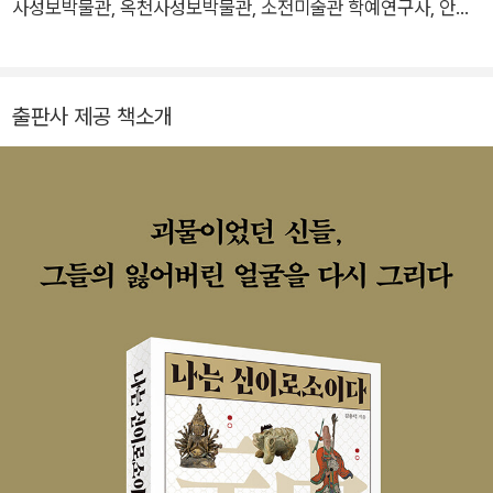
사성보박물관, 옥천사성보박물관, 소전미술관 학예연구사, 안면
도자연사박물관 학예연구실장으로 재직했다. 현재 청강문화산업
대학교에 재직 중이며 독립큐레이터, 괴이학회 회원으로 활동하
고 있다. ‘미술은 곧 역사를 표방하는 매개체’를 모토로 삼아 일반
출판사 제공 책소개
인들이 문화유산을 흥미롭게 이해할 수 있는 강의와 집필 활동을
이어가고 있다. 저서로 한국출판문화산업진흥원 우수출판콘텐츠
에 선정된 『문화재에 숨은 신비한 동물사전』(2023)이 있고 논문
으로는 「고려시대 사신도의 현무 도상」(2020), 「조선후기 장식
문양의 화상어」(2021), 「하동인가, 나찰인가: 경산 환성사 대웅
전 수미단의 인비인 도상」(2023)이 있으며, 2021년 제2회 한국
민화학회 학술논문 공모전 장려상을 수상했다.