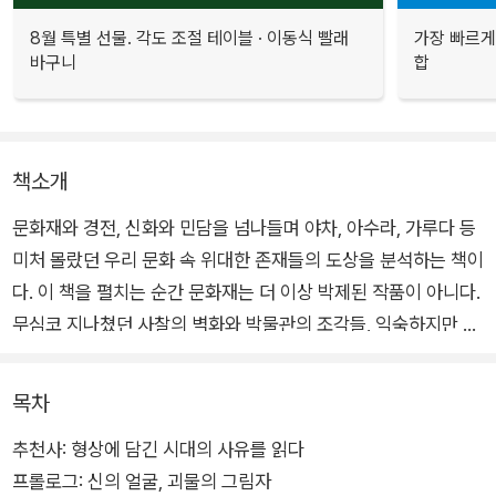
8월 특별 선물. 각도 조절 테이블 · 이동식 빨래
가장 빠르게
바구니
합
책소개
문화재와 경전, 신화와 민담을 넘나들며 야차, 아수라, 가루다 등
미처 몰랐던 우리 문화 속 위대한 존재들의 도상을 분석하는 책이
다. 이 책을 펼치는 순간 문화재는 더 이상 박제된 작품이 아니다.
무심코 지나쳤던 사찰의 벽화와 박물관의 조각들, 익숙하지만 이
해하지 못했던 민화 속 존재들을 바라보는 완전히 새로운 시야를
제공한다. 사찰 마당을 지키는 금강역사의 당당한 자세나 석탑 기
목차
단에 새겨진 야차의 표정, 민화 속의 기이한 형상들이 생생한 모
추천사: 형상에 담긴 시대의 사유를 읽다
습으로 다가온다.
프롤로그: 신의 얼굴, 괴물의 그림자