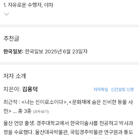
1. 자유로운 수행자, 야차
저자는 신적 존재의 의미를 단순히 나열하는 것을 넘어 각 존재가
어떤 시대적 배경 속에서 태어났고, 어떻게 인간의 마음과 믿음을
반영하며 변화해왔는지를 이야기처럼 풀어내어 독자에게 전통
회화와 문화재를 해석할 수 있는 안목을 길러준다. 눈에 익었던
추천글
형상이 그제야 말을 걸기 시작하고, 그 말의 의미를 조금씩 이해
해가는 과정에서 독자는 전통과 미술, 신화가 더 이상 낯선 것이
한국일보:
한국일보 2025년 6월 23일자
아니라 자신의 삶과 맞닿아 있는 이야기라는 것을 체감하게 된다.
저자 소개
지은이:
김용덕
저자파일
신간알림 신청
최근작 :
<나는 신이로소이다>
,
<문화재에 숨은 신비한 동물 사
전>
… 총 3종
(모두보기)
울산 언양 출생. 경주대학교에서 한국미술사를 전공하고 박사과
정을 수료했다. 울산대곡박물관, 국립경주박물관 연구원과 통도