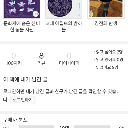
당당한 자세나 석탑 기단에 새겨진 야차의 표정, 민화 속의 기이
한 형상들이 생생한 모습으로 다가온다. 저자는 신적 존재의 의미
를 단순히 나열하는 것을 넘어 각 존재가 어떤 시대적 배경 속에
문화재에 숨은 신비
고대 이집트의 밤하
경전의 탄생
한 동물 사전
늘
서 태어났고, 어떻게 인간의 마음과 믿음을 반영하며 변화해왔는
지를 이야기처럼 풀어내어 독자에게 전통 회화와 문화재를 해석
할 수 있는 안목을 길러준다. 눈에 익었던 형상이 그제야 말을 걸
읽고 싶어요 2명
0
8
0
기 시작하고, 그 말의 의미를 조금씩 이해해가는 과정에서 독자는
읽고 있어요 0명
100자평
리뷰
마이페이퍼
전통과 미술, 신화가 더 이상 낯선 것이 아니라 자신의 삶과 맞닿
읽었어요 9명
아 있는 이야기라는 것을 체감하게 된다. 이 책은 특별한 배경지
이 책에 내가 남긴 글
식 없이도 그림을 좋아하거나 전통문화에 관심을 가진 누구나 자
연스럽게 빠져들 수 있는 인문 예술서이자 한 번쯤 작품을 앞에
로그인하면 내가 남긴 글과 친구가 남긴 글을 확인할 수 있습니
두고 “이 요소에는 무슨 의미가 담겨 있을까?”를 궁금해했던 사
다.
로그인하기
람에게 가장 먼저 건넬 수 있는 해석의 열쇠다. 괴물이라 불렸던
존재들의 이야기 사라진 신의 얼굴을 다시 그리다 『나는 신이로
구매자 분포
소이다』는 현대를 살아가는 우리에게 괴물이라 불리는 존재들이
10대