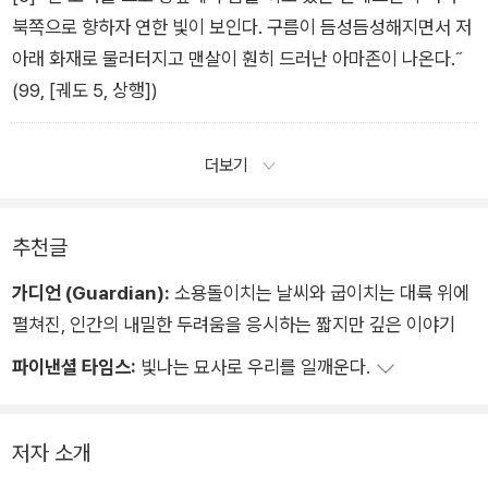
북쪽으로 향하자 연한 빛이 보인다. 구름이 듬성듬성해지면서 저
아래 화재로 물러터지고 맨살이 훤히 드러난 아마존이 나온다.˝
(99, [궤도 5, 상행])
더보기
추천글
가디언 (Guardian):
소용돌이치는 날씨와 굽이치는 대륙 위에
펼쳐진, 인간의 내밀한 두려움을 응시하는 짧지만 깊은 이야기
파이낸셜 타임스:
빛나는 묘사로 우리를 일깨운다.
저자 소개