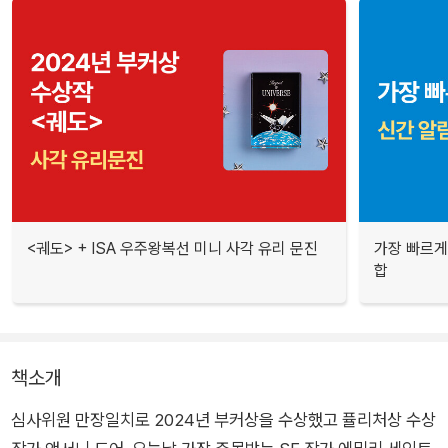
<궤도> + ISA 우주왕복선 미니 사각 유리 문진
가장 빠르게
합
책소개
심사위원 만장일치로 2024년 부커상을 수상했고 퓰리처상 수상