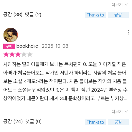
더보기
우리들에게 이 이야기는 여섯 우주비행사들을 통해 생생한 우주
공감 (
38
)
댓글 (2)
유영 간접 체험의 기회를 준다. 아무래도 여러 단계의 각종 선발
과정과 몇 년에 걸친 훈련을 거친 이 여섯 명의 다양한 국적의 우
주비행사들은 그런 의미에서 일단 대단히 용감한 사람들이다. 그
메뉴
렇다고 그들이 이 지구상에서 우리가 겪는 슬픔, 기쁨, 집착, 상실
bookholic
2025-10-08
을 모른다는 것은 아니다. 어쩌면 더 강렬하게 그런 감정들을 느
끼고 인식하고 있는지도 모른다. 그 안에 전부 있다. 이 몇 사람에
사랑하는 딸과아들에게 보내는 독서편지 0. 오늘 이야기할 책은
게도 응축된 인류는 더는 종잡을 수 없이 이질적이고 멀리 떨어져
아빠가 처음들어보는 작가인 서맨사 하비라는 사람의 처음 들어
있는 종이 아니다. 가깝고 붙잡을 수 있는 존재다.-pp.37우주 정
보는 소설 <궤도>라는 책이란다. 처음 들어보는 작가의 처음 들
거장에서의 단 하루는 '창백하고 푸른 점'인 우리 지구의 열여섯
어보는 소설을 덥석읽었던 것은 이 책이 작년 2024년 부커상 수
번의 일출과 일몰을 조망하는 일과다. 이 지상에서의 모든 일들은
상작이었기 때문이란다.세계 3대 문학상이라고 부르는 부커상은
사소하고 덧없다. 무한과 영원을 이야기하는 것은 아니다. 작가는
약 10년전에 우리나라 한강 작가가 수상하면서 우리나라에도 많
미국인, 일본인, 영국인, 이탈리아인, 러시아인 우주 비행사 각자
더보기
이 알려졌는데, 아빠는 그 이전에 부커상 수상작들을간간히 읽곤
의 시선과 관점을 통과한 지상에서의 개개인의 전사들을 간단하
공감 (
24
)
댓글 (0)
했었단다. 부커상은 원작이 영어로 된 소설 중에 주는 본상이 있
고 건조하게 서술한다. 대단한 서사나 인생 사연 대신 각자가 이