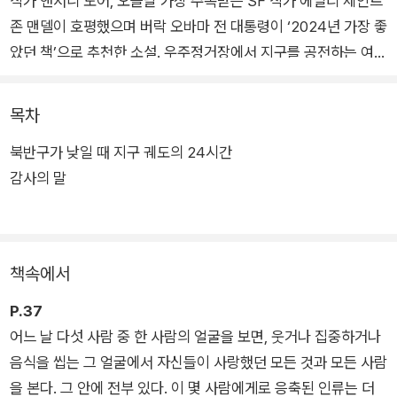
작가 앤서니 도어, 오늘날 가장 주목받는 SF 작가 에밀리 세인트
존 맨델이 호평했으며 버락 오바마 전 대통령이 ‘2024년 가장 좋
았던 책’으로 추천한 소설. 우주정거장에서 지구를 공전하는 여섯
우주비행사의 하루에 대한 이야기다. 스물네 시간 동안 열여섯 번
의 일출과 열여섯 번의 일몰을 마주하는 기이한 감각, 최신 공학
목차
기술의 정점인 우주선에서 더없이 작고 평범한 지구를 낱낱이 보
북반구가 낮일 때 지구 궤도의 24시간
는 일의 의미, 흉포하고 맹렬한 검은 우주에 몸을 맡길 때 찾아오
감사의 말
는 완전한 평화와 위로가 아름답고 서정적인 언어로 리드미컬하
게 펼쳐진다.
미 항공우주국(NASA)·유럽 우주국(ESA) 자료와 우주인의 실제
책속에서
경험을 바탕으로 이 소설을 집필한 작가 서맨사 하비는 한 번도
본 적 없는 우리 행성의 삶을 생생하고 섬세하게 그려 낸다. 거칠
P.37
고 시끄러운 이 세상에서 잠시 멀어져, 인간이 지구 그리고 같은
어느 날 다섯 사람 중 한 사람의 얼굴을 보면, 웃거나 집중하거나
인간에게 어떤 일을 하고 있는지 질문하고 천천히 성찰해 보게 한
음식을 씹는 그 얼굴에서 자신들이 사랑했던 모든 것과 모든 사람
다. 서로 다른 국적과 생각, 사연을 가지고 있지만 고독한 우주선
을 본다. 그 안에 전부 있다. 이 몇 사람에게로 응축된 인류는 더