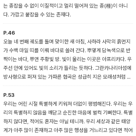
안에서 하나가 된 우주비행사들의 새로운 유대를 비춘다.
는 종잡을 수 없이 이질적이고 멀리 떨어져 있는 종(種)이 아니
다. 가깝고 붙잡을 수 있는 존재다.
광막한 우주를 마치 신처럼 지켜보는 동안 꼬리에 꼬리를 무는 이
들의 끈질긴 사색은 필리핀을 덮치는 거대한 태풍, 불길에 맨살이
P.46
훤히 드러난 아마존, 50억 달러를 태우며 달을 향해 떠난 억만장
오늘 네 번째 궤도를 돌며 맞이한 새 아침, 사하라 사막의 흙먼지
자의 로켓, 인도와 파키스탄 사이에 길게 놓인 빛의 자취에 닿는
가 수백 마일 띠를 이뤄 바다로 쓸려 간다. 뿌옇게 담녹색으로 반
다. 찬란하고 푸른 지구에 우리와 우리가 사랑하는 사람들이 ‘살
짝이는 바다, 뿌연 주황빛 땅. 빛이 울리는 이곳은 아프리카다. 우
고 있다’는 사실을 일깨우고, 변화를 꿈꾸게 하는 불꽃을 피운다.
주선 안에 있어도 빛의 소리가 들리는 듯하다. 그란카나리아섬에
방사형으로 퍼져 있는 가파른 협곡은 성급히 지은 모래성처럼 섬
정교한 묘사, 의도적인 쉼표와 공백으로 이뤄진 작가 특유의 글쓰
을 쌓아 올리고, 아틀라스산맥이 사막의 끝을 고하면 스페인 남부
기는 지구 궤도를 도는 내내 끝없이 잇따르는 대륙과 바다처럼 숨
해안으로 꼬리를 톡 내민 상어 모양 구름이 나타난다. 지느러미
P.53
막히는 몰입감을 선사해 이 사유의 여정에 깊숙이 빠져들게 한다.
끝은 알프스산맥 남쪽을 쿡 찌르고, 주둥이는 당장이라도 지중해
우리는 어린 시절 특별하게 키워져 더없이 평범해진다. 우리는 우
《궤도》로 서맨사 하비는 2019년 이후 처음으로 부커상을 받은
로 뛰어들 것 같다. 알바니아와 몬테네그로는 산으로 뒤덮인 부드
리의 특별하지 않음을 깨닫고 순진한 마음에 벌컥 기뻐한다. 특별
여성 작가가 되었고, ‘이 시대의 버지니아 울프’이자 ‘하늘의 멜
러운 벨벳이다.
하지 않다면, 적어도 혼자는 아닐 테니까. 우리 세상과 같은 태양
빌’로 불리게 되었다.
계가 아주 많이 존재하고 아주 많은 행성을 거느리고 있다면 적어