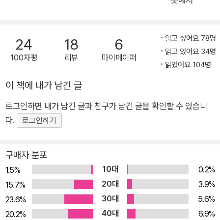
험을 바탕으로 이 소설을 집필한 작가 서맨사 하비는 우주선에서
의 일상과 한 번도 본 적 없던 우리 행성의 모습을 생생하고 섬세
하게 묘사한다. 포크와 나사와 전선과 부푼 침낭이 떠 있는 모듈
읽고 싶어요 78명
24
18
6
내부, 기상 데이터를 수집하고 과학 실험을 하는 우주인, 한없이
읽고 있어요 34명
100자평
리뷰
마이페이퍼
새카만 우주와 빽빽한 별, 라일락 오렌지 아몬드 연보라 하양 빨
읽었어요 104명
강이 뭉크러진 지구를 아름답고 서정적인 언어로 리드미컬하게
이 책에 내가 남긴 글
펼쳐 보인다. 우주와 생명과 자연의 지극한 아름다움 완전한 고독
속에서 다시 피어나는 유대 지구의 호흡과 하나가 된 이들이 그린
로그인하면 내가 남긴 글과 친구가 남긴 글을 확인할 수 있습니
인류의 자화상 궤도를 도는 우주비행사들의 시선은 추체험을 일
다.
로그인하기
으킨다. 신과 같은 위치에서 지구를 지켜볼 때 비로소 경험할 수
있는 것들이다. 스물네 시간 동안 열여섯 번의 일출과 열여섯 번
구매자 분포
의 일몰을 마주하는 기이한 순간, 최신 공학 기술의 정점인 우주
10대
0.2%
1.5%
선에서 더없이 작고 평범한 지구를 낱낱이 보는 일의 의미, 우주
20대
3.9%
15.7%
유영을 나가 흉포하고 맹렬한 어둠에 몸을 맡길 때 찾아오는 온전
30대
5.6%
23.6%
한 평화와 위로. 소설은 고요히 지구를 관찰하는 우주인과 거대한
40대
6.9%
20.2%
태풍에 속수무책으로 휩쓸리는 섬 주민, 서로 반목하며 살해하는