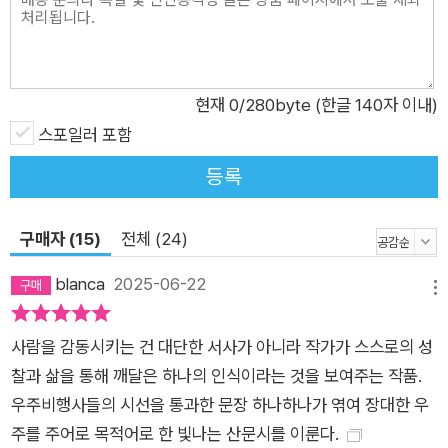
탄 우주선에서 어떤 흥미로운 사건이 있을지는 알 수 없다. 《궤
도》는 그저 읽는 이를 우주라는 완전한 고독 속에 빠뜨려 지금껏
봐 온 세상을 낯설게 만드는 기묘한 감각을 갖게 한다. 그 감각이
찬란하고 푸른 지구에 우리와 우리가 사랑하는 사람들이 ‘살고 있
현재
0
/280byte (한글 140자 이내)
다’는 사실을 일깨우고, 변화를 꿈꾸게 하는 불꽃을 피운다. 정교
스포일러 포함
한 묘사, 의도적인 쉼표와 공백으로 이뤄진 작가 특유의 글쓰기는
등록
우주선 창밖으로 끝없이 잇따르는 빙하와 사막과 계절처럼 숨 막
히는 몰입감을 선사해 이 사유의 여정에 깊숙이 빠져들게 한다.
구매자 (15)
전체 (24)
blanca
2025-06-22
메뉴
사람을 감동시키는 건 대단한 서사가 아니라 작가가 스스로의 성
찰과 삶을 통해 깨달은 하나의 인식이라는 것을 보여주는 작품.
우주비행사들의 시선을 통과한 문장 하나하나가 엮여 장대한 우
주를 주어로 목적어로 한 빛나는 산문시를 이룬다.