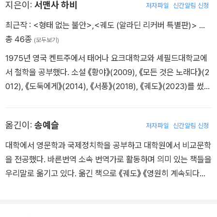
지은이:
서맨사 하비
저자파일
신간알림 신청
최근작 :
<형태 없는 불안>
,
<궤도 (알라딘 리커버 특별판)>
…
총 46종
(모두보기)
1975년 영국 켄트주에서 태어나 요크대학교와 셰필드대학교에
서 철학을 공부했다. 소설 《황야》(2009), 《모든 것은 노래다》(2
012), 《도둑에게》(2014), 《서풍》(2018), 《궤도》(2023)를 썼
다. 첫 소설 《황야》로 베티 트라스크상을 수상했고, 이후 가디언
신인작가상, 여성소설상, 제임스 테이트 블랙 기념상, 월터 스콧
옮긴이:
송예슬
저자파일
신간알림 신청
상 등 다수의 문학상 최종 후보에 올랐다. 2024년 《궤도》가 “완
전히 독창적인 보석 같은 소설”이라는 찬사를 받으며 심사위원
대학에서 영문학과 국제정치학을 공부하고 대학원에서 비교문학
만장일치로 부커상을 수상했다. 또한 같은 해에 호손덴상과 인워
을 전공했다. 바른번역 소속 번역가로 활동하며 의미 있는 책들을
즈 문학상을 받았으며, 오웰상(픽션 부문), 어슐러 K. 르 귄 소설
우리말로 옮기고 있다. 옮긴 책으로 《궤도》 《영원히 계속되다가
상, 기후소설상 최종 후보로도 선정됐다. 현재 영국 서머싯주의
끝이 난다》 《형태 없는 불안》 《우주의 먼지로부터》 《매니악》 등
배스 지역에 거주하며 배스스파대학교에서 창작 글쓰기 강의를
이 있다.
하고 있다.