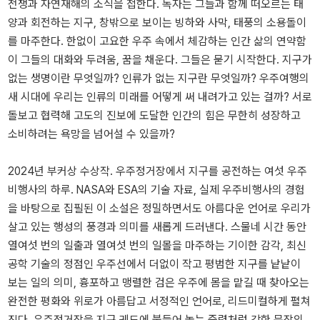
전쟁과 자연재해의 소식을 접한다. 독자는 그들과 함께 떠오르는 태
양과 회전하는 지구, 창밖으로 보이는 빙하와 사막, 태풍의 소용돌이
를 마주한다. 한없이 고요한 우주 속에서 체감하는 인간 삶의 연약함
이 그들의 대화와 두려움, 꿈을 채운다. 그들은 묻기 시작한다. 지구가
없는 생명이란 무엇일까? 인류가 없는 지구란 무엇일까? 우주여행의
새 시대에 우리는 인류의 미래를 어떻게 써 내려가고 있는 걸까? 서로
돌보고 협력해 고도의 진보에 도달한 인간의 힘은 무한히 성장하고
소비하려는 욕망을 넘어설 수 있을까?
2024년 부커상 수상작. 우주정거장에서 지구를 공전하는 여섯 우주
비행사의 하루. NASA와 ESA의 기술 자료, 실제 우주비행사의 경험
을 바탕으로 집필된 이 소설은 정밀하면서도 아름다운 언어로 우리가
살고 있는 행성의 풍경과 의미를 새롭게 드러낸다. 스물네 시간 동안
열여섯 번의 일출과 열여섯 번의 일몰을 마주하는 기이한 감각, 최신
공학 기술의 정점인 우주선에서 더없이 작고 평범한 지구를 낱낱이
보는 일의 의미, 흉포하고 맹렬한 검은 우주에 몸을 맡길 때 찾아오는
완전한 평화와 위로가 아름답고 서정적인 언어로, 리드미컬하게 펼쳐
진다. 우주정거장을 지구 궤도에 붙들어 놓는 중력처럼 강한 문장의