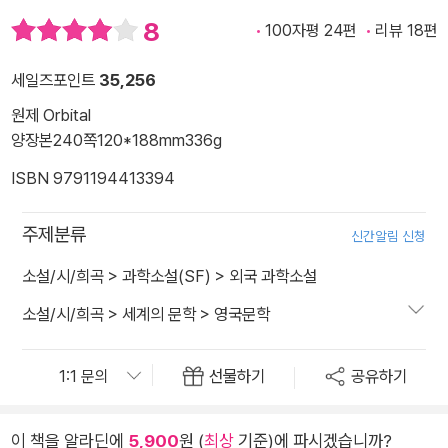
8
100자평 24편
리뷰 18편
세일즈포인트
35,256
원제 Orbital
양장본
240쪽
120*188mm
336g
ISBN 9791194413394
주제분류
신간알림 신청
소설/시/희곡
>
과학소설(SF)
>
외국 과학소설
소설/시/희곡
>
세계의 문학
>
영국문학
선물하기
공유하기
이 책을 알라딘에
5,900
원 (
최상
기준)에 파시겠습니까?