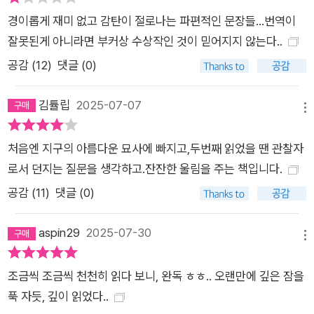
경이롭게 재미 없고 감탄이 절로나는 파편적인 문장들...번역이
잘못된게 아니라면 부커상 수상작인 것이 믿어지지 않는다..
공감 (
12
)
댓글 (0)
김튤립
2025-07-07
메뉴
처음엔 지구의 아름다운 묘사에 빠지고,두번째 읽었을 땐 관찰자
로서 던지는 질문을 생각하고.잔잔한 울림을 주는 책입니다.
공감 (
11
)
댓글 (0)
aspin29
2025-07-30
메뉴
조금씩 조금씩 천천히 읽다 보니, 완독 ㅎㅎ.. 오랜만에 깊은 잠을
푹 자듯, 깊이 읽었다..