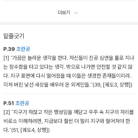
래를 내려다봤다. 어떻게 안 볼 수 있겠어? 발아래서 지구가 빠르
게 구르고 있었다. 놀랍도록 적나라한 지구. 여기서 보는 지구는
더보기
단단한 고체 같지 않다. 표면은 흐르고 있고 반질반질하다.
밑줄긋기
P.39
초란공
[1] ˝가끔은 놀라운 생각을 한다. 자신들이 진공 심연을 홀로 지나
는 잠수함을 타고 있다는 생각. 밖으로 나가면 안전할 것 같지 않
다. 지구 표면에 다시 떨어졌을 때 이들은 생경한 존재들이리라.
미쳐 버린 낯선 세상을 배우러 온 외계인들.˝(39, [궤도3, 상행])
P.51
초란공
[2] ˝지구가 하찮고 작은 행성임을 깨닫고 우주 속 지구의 자리를
비로소 이해하려면, 지금보다 훨씬 더 멀리 지구와 떨어져야 한
다.˝(51, [궤도4, 상행])