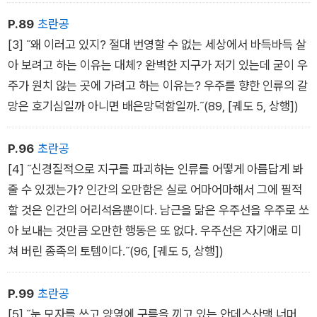
P.89
초란공
[3] ˝왜 이러고 있지? 절대 번영할 수 없는 세상에서 바득바득 살
아 보려고 하는 이유는 대체? 완벽한 지구가 저기 있는데 굳이 우
주가 원치 않는 곳에 가려고 하는 이유는? 우주를 향한 인류의 갈
망은 호기심일까 아니면 배은망덕함일까.˝(89, [궤도 5, 상행])
P.96
초란공
[4] ˝신경질적으로 지구를 파괴하는 인류를 어떻게 아름답게 봐
줄 수 있겠는가? 인간의 오만함은 실로 어마어마해서 그에 필적
할 것은 인간의 어리석음뿐이다. 남근을 닮은 우주선을 우주로 쏘
아 보내는 것만큼 오만한 행동은 또 없다. 우주선은 자기애로 미
쳐 버린 종족의 토템이다.˝(96, [궤도 5, 상행])
P.99
초란공
[5] ˝눈 모자를 쓰고 양옆에 구름을 끼고 있는 안데스산맥 너머