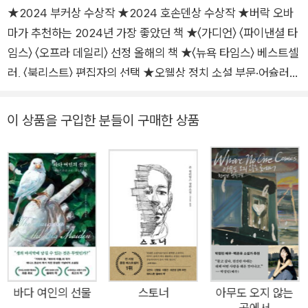
★2024 부커상 수상작 ★2024 호손덴상 수상작 ★버락 오바
마가 추천하는 2024년 가장 좋았던 책 ★〈가디언〉 〈파이낸셜 타
임스〉 〈오프라 데일리〉 선정 올해의 책 ★〈뉴욕 타임스〉 베스트셀
러, 〈북리스트〉 편집자의 선택 ★오웰상 정치 소설 부문·어슐러
K. 르 귄 소설상·2024 기후 소설상 후보작 “놀랍고, 아주 멋진 소
설” _앤서니 도어(《우리가 볼 수 없는 모든 빛》 《클라우드 쿠쿠
이 상품을 구입한 분들이 구매한 상품
랜드》 저자) “책이 끝나지 않기를 바랐다.” _에밀리 세인트존 맨
델(《고요의 바다에서》 저자) “세상을 낯설고 새롭게 만드는 이
기적의 소설은 … 천천히 읽을 만한 가치가 있다.” _에드먼드 드
왈(부커상 심사위원장) 심사위원 만장일치로 2024년 부커상을
수상했고 퓰리처상 수상 작가 앤서니 도어, 오늘날 가장 주목받는
SF 작가 에밀리 세인트존 맨델이 호평했으며 버락 오바마 전 대
통령이 ‘2024년 가장 좋았던 책’으로 추천한 소설. 우주정거장에
서 지구를 공전하는 여섯 우주비행사의 하루에 대한 이야기다. 미
항공우주국(NASA)·유럽 우주국(ESA) 자료와 우주인의 실제 경
바다 여인의 선물
스토너
아무도 오지 않는
곳에서