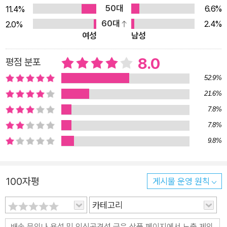
50대
6.6%
11.4%
인간들의 국경이 반짝이는 밤과 웃자란 정원처럼 서로 달려들며
60대
2.4%
2.0%
모든 경계를 지우는 대륙들이 흐르는 낮을 교차시킨다. 경이롭고
여성
남성
황홀한 지구의 풍경을 따라가며 확장되는 여섯 우주비행사의 사
색을 불길에 맨살이 훤히 드러난 아마존, 푸른빛을 잃고 침침해지
8.0
평점 분포
는 광활한 바다, 50억 달러를 태우며 쏘아 올린 억만장자의 로켓,
52.9%
듬성듬성한 아프리카의 도시 불빛에까지 이르게 한다. 우주비행
21.6%
사들은 세상과 분리되어 있지만 지구로 계속 끌어당겨진다. 우주
7.8%
에서 체감하는 인간 삶의 연약함이 그들의 대화와 두려움, 꿈을
7.8%
채운다. 지구와 멀리 떨어진 곳에서 그 어느 때보다 더 많이 보호
9.8%
받는다고 느낀다. 그들은 묻기 시작한다. 지구가 없는 생명이란
무엇일까? 인류가 없는 지구란 무엇일까? 우주여행의 새 시대에
우리는 인류의 미래를 어떻게 써 내려가고 있는 걸까? 정치는 그
100자평
게시물 운영 원칙
저 터무니없고 어리석고 정신 나간 쇼일 뿐일까? 서로 돌보고 협
력해 고도의 진보에 도달한 인간의 힘은 무한히 성장하고 소비하
카테고리
려는 욕망을 넘어설 수 있을까? 이들이 어떻게 살아왔고 이들이