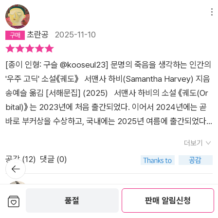
고, 영어로 번역한 작품에 주는 부커상 인터내셔널 부문이 있단
푸른 점에 두고 온 자신의 과거, 현재, 어쩌면 미래까지를 더 넓고
다. 이번에읽은 <궤도>라는 소설은 본상을 수상한 작품이란다.
메뉴
긴 시선으로 줌아웃한다. 이 지구에서 우리가 욕망하고 분투하고
문학상 수상작을 받게 되면 그 작가를 모르는 경우에도 관심을 갖
초란공
2025-11-10
싸우고 집착하는 것들이 얼마나 사소하고 덧없는 것인지, 바깥에
게 되어 읽게 되곤 하지.몇 달 전에 2023년 부커상 본상을 받은
서 보면 그 경계조차도 흐릿한 국경을 가지고 서로 죽고 죽이는
<예언자의 노래>를 재미있게 읽었으니 더욱 2024년 부커상 수
일들이 얼마나 어리석은 폭력인지 읽는 이들은 절로 깨닫게 된
[종이 인형: 구슬 @kooseul23] 문명의 죽음을 생각하는 인간의
상작에 관심을갖게 보았단다. 너무 기대를 했던 것인지, 일단 아
다. 이곳에서 우리 삶은 더없이 사소하지만 동시에 중대하다고,
'우주 고딕' 소설《궤도》 서맨사 하비(Samantha Harvey) 지음
빠 취향의소설은 아니었단다. 심사위원 만장일치로 부커상을 수
되풀이되지만 동시에 유례가 없다고 당장이라도 일어나 말할 것
송예슬 옮김 [서해문집] (2025) 서맨사 하비의 소설 《궤도(Or
상하였다고 하는데,아빠는 공감할 수 없었단다. 간단하게 이야기
만 같다. 우리 존재의 의미는 크지만 동시의 무의미하다. 인류 위
bital)》 는 2023년에 처음 출간되었다. 이어서 2024년에는 곧
하면 국제우주정거장에서 지내는 여섯 사람의 일상과그곳에서
업의 정점에 도달하고 보니 그것이 얼마나 미미한지를 깨닫게 되
바로 부커상을 수상하고, 국내에는 2025년 여름에 출간되었다.
바라보는 지구, 우주의 모습을 그린 것인데, 영화나다큐멘터리의
고, 아무것도 아니지만 무엇보다 중요한 존재가 이를 깨닫는 것이
말하자면 이 번역서는 하비의 따끈따끈한 작품이다. 소설이 본격
영상을 글로 옮겼다는 것 이외에 신선함 마저 느낄 수 없었단다.
더보기
야말로 최고의 위업임을 비로소 이해한다.-pp.212이 이야기는
적으로 이야기를 들려주기 전에 실려 있는 한 그림에는 세계 지형
시적 언어를 사용하였고, 국제우주정거장 생활을 하면서 느끼는
공감 (
12
)
댓글 (0)
하나의 드라마틱한 소설이라기보다는 욕망과 폭력과 파괴로 들
의 윤곽이 그려져 있다. 자세히 보면 지도 위에 1에서 16까지 숫
뒤로가
이들의 고독과 그들 사이의 유대감을 소설로 그리긴 했는데, 결국
기
끓는 뜨거운 지구 바깥으로 나가 그 모든 것을 조망하게 되는 하
자가 적힌 곡선이 이어져 있고, ‘북반구가 낮일 때 지구 궤도의 2
은 반전이나 극적인 사건 없는 다큐멘터리와 같은 소설이었단다.
나의 계기적 읽기라고 할 수 있다. 타인이 강요하는 관점, 타인이
4시간’이라는 캡션이 붙어 있다. 처음 책을 펼쳐보았을 때 ‘이
메뉴
보관함담기
국제우주정거장에서바라보는 지구의 모습을 글로 표현했는데,
품절
판매 알림신청
설정해 놓은 욕망의 기준에 끌려가는 삶, 폭력과 경계가 모호한
책은 은유로서가 아니라 정말 우주선의 궤도를 그린 지도구나’라
hellas
2025-07-08
그것을 읽으면서 아빠의 머릿속에서 영상으로 바꿔야 했단다. 그