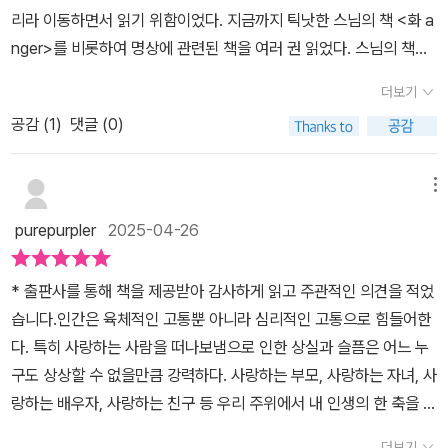
손을 배 위에 올리고 호흡의 움직임을 느끼고, 머리에서부터 배꼽으
는 책이다. <마음은 사라지지 않는다> 책에서 말하는 삶에 대한 구체
리라 이동하면서 읽기 위함이었다. 지금까지 틱낫한 스님의 책 <화 a
가 고통을 이해할 때, 고통은변하고, 우리는 새로워진 자신을 느낍니
로 알아차림을 서서히 가져가면 나를 괴롭히던 일에 대한 생각을 멈
적인 조언과 방식이 무엇이며 어떤 형태로 수행이나 명상 등의 심리
nger>를 비롯하여 명상에 관련된 책을 여러 권 읽었다. 스님의 책을
다. 】 (p.107)【 우리는 모든 존재가 서로에게 기대어 존재하는 본성을
출 수 있어요. 폭풍 속의 나무처럼 나무의 몸통으로 시선을 가져오고,
적 과정이나 요인에 있어서도 치유와 회복의 시간을 가져야 하는지,
통해 명상에 대한 인식도 바뀌게 되었다. 즉, 예전에는 조용한 공간에
인식할 필요가 있습니다.상호존재의 빛 속에서 삶과 죽음은 분리된
견고하게 뿌리내린 내면에 집중하면 폭풍을 견딜 수 있다는 것을 알
더보기
함께 접하며 판단해 보자. 생각보다 현실적인 부분에 대한 조언이 인
서 가부좌를 틀고 앉아서 하는 것이라 생각했지만, 우리가 먹고, 걷고,
것이 아닙니다. 그것들은 서로 깊이 연결되어 있고, 하나 없이는 다른
게 되는 거예요. 차분하게 읽다보면 자기돌봄 명상 수행으로 마음챙
상 깊은 책이라서 많은 분들이 접하며 더 나은 방향으로 생각해 봤으
공감 (
1
)
댓글 (0)
사랑하는 일상의 모든 순간이 명상이 된다는 사실을 알게 되었다. <
하나를 가질 수 없습니다. 】 (p.200~201)【 그들이 죽을 때, 우리 안
김을 할 수 있어요. 마음챙김은 혼자만의 일이라고 여겼는데, 틱낫한
면 한다. ​
마음은 사라지지 않는다>는 상실과 슬픔, 고통을 겪고 있는 모든 사
의 한 부분도 죽습니다. 그러나 우리가 계속 살아갈 때, 그들도 우리와
스님은 가까운 친구나 가족, 명상 수행의 벗들과 함께 수행하라고, 그
람을 위한 책이다. 이 책에는 고통을 외면하는 대신 올바로 마주하고
함께 살아갑니다.이 통찰을 통해, 우리는더 이상 고통에 머무르지 않
메뉴
래야 강력한 공동체의 마음챙김 에너지를 만들어 낼 수 있다고 이야
돌보는 방법, 강한 감정의 폭풍을 다스려 평온함을 찾는 방법, 고통을
습니다. 우리는 우리 안에서 그들을 이어가는 법을 배우고, 우리와 함
기하네요. 여기에선 슬픔과 상실을 어루만지는 마음챙김 수행을 알려
purepurpler
2025-04-26
자양분으로 삼아 진정한 행복을 찾을 수 있는 방법 등이 담겨 있다. 실
께 그들을 미래로 데려가는 법을 알게 됩니다. 】 (p.204)
주고 있지만 고통스러운 감정을 다독이고 견뎌낼 수 있다면 작은 기
제로 명상을 하면서 내 마음을 돌볼 수 있는 방법들도 소개되어 있다.
쁨들을 알아차리는 것도 가능해져요. 피할 수 없는 고통이기에 우리
* 출판사를 통해 책을 제공받아 감사하게 읽고 주관적인 의견을 적었
책을 절반쯤 읽었을 때 약속 장소에 도착하여 지인을 만났다. 지인은
는 고통을 다루는 방법을 배워야 해요. 누구나 바로 실천할 수 있는 수
습니다.인간은 육체적인 고통뿐 아니라 심리적인 고통으로 힘들어한
자리에 앉자마자 얼마 전 아버지가 돌아가셔서 힘든 시간을 보내고
행 한 가지를 소개하자면, 아침에 눈을 뜨면 미소 짓는 수행이에요. 기
다. 특히 사랑하는 사람을 떠나보냄으로 인한 상실과 슬픔은 어느 누
있다는 이야기를 꺼냈다. '왜 연락도 안 했어?' 하자 '지방이라 멀어
분과 무관하게 미소를 지을 수 있다는 것이 그 자체로 깊은 수행이며,
구도 상상할 수 없을만큼 강력하다. 사랑하는 부모, 사랑하는 자녀, 사
서...'라고 말끝을 흐리던 지인은 항상 자신을 무조건적으로 응원하고
누군가에겐 미소 짓기가 가장 어려운 일이 될 수도 있어요. '이 아침에
랑하는 배우자, 사랑하는 친구 등 우리 주위에서 내 인생의 한 축을 이
지지해 주신 아버지가 독감으로 갑자기 돌아가셔서 가족 모두 충격이
눈을 뜨며 나는 미소 짓네. 스물네 시간의 새로운 시간이 내 앞에 있
루고 있던 사람들과의 죽음으로서의 이별은 말로 표현할 수 없는 상
크다고 했고, 본인은 때때로 환청이 들릴 정도로 정신적으로 힘들다
더보기