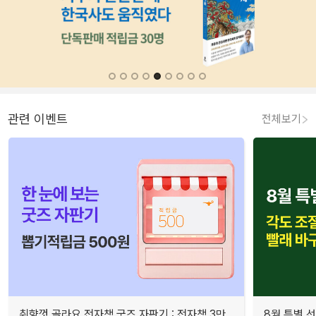
관련 이벤트
전체보기
취향껏 골라요 전자책 굿즈 자판기 : 전자책 3만
8월 특별 선