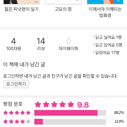
음을 꿰뚫는 지혜와 남겨진 이들을 위한 자기 돌봄과 마음챙김 2024
젊은 틱낫한의 일기
고요의 힘
이제서야 이해되는
년, 국내 사망자 수가 코로나 팬데믹 시기를 제외하고 역대 최고치를
법화경
기록했다. 대형참사까지 매년 이어져 가까운 이를 잃은 사람들이 늘
어나고 있다. 이는 비단 우리나라만의 일은 아니다. 세계 곳곳에서 전
쟁과 재난으로 죽음을 맞닥뜨리는 일이 더욱 빈번해지고 있다. 갑작
읽고 싶어요 1명
4
14
0
스러운 상실을 마주했을 때 많은 이가 어떻게 해야 할지 몰라 방황하
읽고 있어요 0명
100자평
리뷰
마이페이퍼
거나, 절망과 비통에 빠져 자기 자신을 돌보지 못하는 경우가 많다.
읽었어요 17명
『마음은 사라지지 않는다』는 예기치 못한 죽음을 목도한 이들을 어루
이 책에 내가 남긴 글
만지고자 틱낫한 스님이 타계하기 전에 출간되었다. 100권이 넘는
로그인하면 내가 남긴 글과 친구가 남긴 글을 확인할 수 있습니다.
그의 저서 중에서도 오롯이 상실을 겪은 이들을 위한 도서라는 점에
서 의미가 더욱 깊다. “사랑하는 사람이 떠날 때, 우리도 어떤 방식으
로그인하기
로든 그들과 함께 죽습니다. 그들이 더 이상 살 수 없다는 것을 볼 때,
우리는 그들을 위해 살아가야 합니다. (중략) 그들이 떠난 뒤에 우리
9.8
평점 분포
가 선택한 삶의 방식은 그들의 죽음에 의미를 부여할 수 있습니다. 이
88.2%
것이 상호존재의 통찰입니다” _본문 중에서 이 책에는 틱낫한의 삶과
11.8%
죽음에 대한 가장 깊은 진리, 바로 모든 생명은 단독으로 존재하지 않