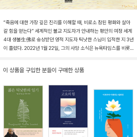
“죽음에 대한 가장 깊은 진리를 이해할 때, 비로소 참된 평화와 살아
갈 힘을 얻는다” 세계적인 불교 지도자가 안내하는 평안의 여정 세계
4대 생불生佛로 숭상받던 영적 지도자 틱낫한 스님이 입적한 지 3년
이 흘렀다. 2022년 1월 22일, 그의 사망 소식은 뉴욕타임스를 비롯
해 전 세계 유력 매체에서 대서특필 되었으며, 달라이 라마는 물론 불
교계를 비롯해 전 세계 각계각층에서 거대한 애도의 물결이 일었다.
이 상품을 구입한 분들이 구매한 상품
자신이 떠난 후 슬픔에 잠길 전 세계인을 위로하듯, 스님은 타계하기
전에 이 책 『마음은 사라지지 않는다』를 남겼다. 사랑하는 사람과의
이별, 갑작스러운 상실을 마주했을 때 많은 이가 어떻게 해야 할지 몰
라 방황하거나, 절망과 비통에 빠져 자기 자신을 돌보지 못하는 경우
가 많다. 이 책은 예기치 못한 상실을 겪은 사람들에게 현재 겪는 감정
의 폭풍우를 잘 극복하고 죽음을 받아들일 수 있도록 호흡부터 명상
까지 구체적인 행동 지침을 제시하며 평안에 이르는 길로 안내한다.
“소중한 존재를 잃고서 어떻게 살아야 할까” 틱낫한 스님의 삶과 죽