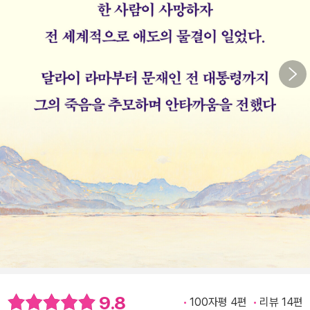
9.8
100자평 4편
리뷰 14편