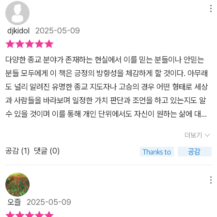
마음을 추스르는 것이 참… 힘들다는 것을 너무도 잘 알고 있을 것이
메뉴
다. 나 또한 그랬다. 슬퍼서 울어본 적은 있었어도, 울면서 가슴속이
djkidol
2025-05-09
뜨거워지는 경험은처음이었다. 몸과 마음 전체가 슬퍼하는 느낌을 그
때 처음 알게 되었다.당시의 나는 머릿속에서 그토록 생생한 모습이,
다양한 종교 분야가 존재하는 현실에서 이를 믿는 분들이나 안믿는
그 감촉과 그 향기가 현실일 수 없다는 것을받아들이기 어려웠다. 그
분들 모두에게 이 책은 긍정의 방향성을 체감하게 할 것이다. 아무래
래서 그 감정과 기억을 그대로 상자 속에 담아 마음속 깊은 곳으로 치
도 널리 알려진 유명한 종교 지도자나 고승의 경우 어떤 형태로 세상
워버렸다. 그렇게 마음을 가둬두는 것이 좋은 방법이 아니라는 걸 알
과 사람들을 바라보며 일정한 가치 판단과 조언을 하고 있는지도 알
고 있었음에도… 그렇게해버렸다. 일 년 즈음 지난 뒤 마음속 상자를
수 있을 것이며 이를 통해 개인 단위에서도 자신이 원하는 삶에 대해
열어보려 했지만 잘 안되었다. 생각이나 느낌을 꺼내려 해도 무언가
판단, 성찰해 볼 수 있어서 이 책은 그 의미에 대해 최대한 쉽게, 그리
에 가로막힌 느낌이 들었다. 그때는아직 때가 아닌가 싶어 다시 상자
더보기
고 직관적으로 표현하는 조언서일 것이다. 특히 불교 명상이나 수행
를 닫아 버렸다. 그리고 2년이더 흐른 어느 날, <마음은 사라지지 않
공감 (
1
)
댓글 (0)
분야에 관심이 있다면 더 쉽게 만나 볼 수 있어서 참고했으면 한다.​<
는다>라는이 책을 본 순간, 직감적으로 나는 지금이 그 마음을 꺼내
마음은 사라지지 않는다> 예전과 달라진 세상의 모습이나 사람들의
어 달래 줄 기회라고 느꼈다. 그래서 이 책을 만나보게 되었다. 이 책
성향으로 인해 부정적인 감정과 경험을 하는 분들도 적지 않고 그럼
메뉴
은 사랑하는 이의 죽음으로 괴로워하는 사람들의 마음을 가라앉히는
에도 용기와 희망을 갖고 현실의 삶에 최선을 다하며 살아가는 분들
방법을 알려 준다. 이 부분에서는 주로 마음 챙김, 명상과호흡법을 기
오즐
2025-05-09
도 존재할 것이다. 막연해 보이는 부분에 대해 때로는 조언을 통해 배
반으로 한 활동들을 소개한다. 그러면서 동시에 불교의 가르침과 상