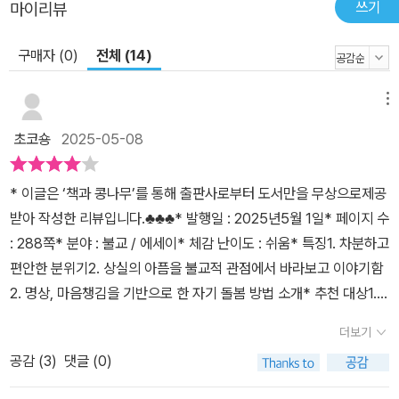
쓰기
마이리뷰
구매자 (0)
전체 (14)
메뉴
초코숑
2025-05-08
* 이글은 ‘책과 콩나무’를 통해 출판사로부터 도서만을 무상으로제공
받아 작성한 리뷰입니다.♣♣♣* 발행일 : 2025년5월 1일* 페이지 수
: 288쪽* 분야 : 불교 / 에세이* 체감 난이도 : 쉬움* 특징1. 차분하고
편안한 분위기2. 상실의 아픔을 불교적 관점에서 바라보고 이야기함
2. 명상, 마음챙김을 기반으로 한 자기 돌봄 방법 소개* 추천 대상1.
사랑하는 이의 죽음으로 마음이 힘든 사람2. 이별로 인해 괴로운 마
더보기
음을 가라앉히고 싶은 사람♣♣♣<마음은 사라지지않는다>는 틱낫한
공감 (
3
)
댓글 (0)
스님의 말씀을 통해 사랑하는 이를 잃은 사람들의 마음을 어루만져
주고 다독여주는책이다. 사랑하는 이를 떠나보내 본 사람이라면 그