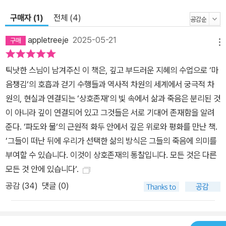
혜는 결코 간단하지 않다. 전반부인 ‘상실의 아픔을 마주하다’와 ‘강한
구매자 (1)
전체 (4)
감정을 견뎌 내다’에서는 사랑하는 이를 잃은 슬픔을 다루는 법을 알
려주며 위로와 다독임을 건넨다. 다음으로 ‘구름은 결코 죽지 않는
appletreeje
2025-05-21
메뉴
다’에서는 삶과 죽음에 대한 통찰을, 마지막 장인 ‘삶과 연결되다’에서
는 치유를 넘어 우리 스스로의 삶을 더 깊이 이해하고 풍요롭게 살아
틱낫한 스님이 남겨주신 이 책은, 깊고 부드러운 지혜의 수업으로 ‘마
갈 수 있도록 현재의 순간에 온전히 집중하라는 가르침으로 끝을 맺
음챙김‘의 호흡과 걷기 수행들과 역사적 차원의 세계에서 궁극적 차
는다. “과거는 이미 지나갔고 미래는 아직 오지 않았습니다. 현재의
원의, 현실과 연결되는 ‘상호존재‘의 빛 속에서 삶과 죽음은 분리된 것
순간에 머무를 수 있다면 우리는 삶을 깊이 살 수 있습니다. _본문 중
이 아니라 깊이 연결되어 있고 그것들은 서로 기대어 존재함을 알려
에서 이 책을 통해 탄생과 죽음의 경계를 허물고 현재의 순간을 더 깊
준다. ‘파도와 물‘의 근원적 화두 안에서 깊은 위로와 평화를 만난 책.
이 있게, 의미 있게 만들어 보자. 삶의 아름다움을 깨닫고, 매 순간을
‘그들이 떠난 뒤에 우리가 선택한 삶의 방식은 그들의 죽음에 의미를
소중히 여기며 참된 평화를 얻게 될 것이다.
부여할 수 있습니다. 이것이 상호존재의 통찰입니다. 모든 것은 다른
모든 것 안에 있습니다‘.
공감 (
34
)
댓글 (0)