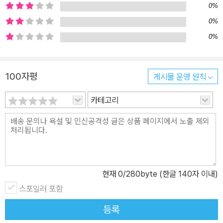
0%
고 서로 연결되어 있다는 ‘상호존재(Interbeing)’의 가르침이 담겨
있다. 다시 말해 소중한 이가 세상을 떠나도 그의 말과 행동은 나와 내
0%
주변인, 구름과 자연 같은 우주 만물 속에 존재하므로 항상 내 곁에 존
0%
재한다는 것이다. 틱낫한은 나에게서, 타인에게서, 흘러가는 구름 속
에서도 사랑하는 사람을 다시 만날 수 있도록 구체적인 행동 지침이
100자평
게시물 운영 원칙
담긴 ‘자기 돌봄’ 수행법을 책 곳곳에 수록했다. 자기 돌봄을 통해 사
랑하는 이에게 편지를 쓰거나, 용서를 구하며 스스로 치유의 길로 나
카테고리
아갈 수 있다. 죽음을 회피하지 않고 마주했을 때야말로, 두려움과 슬
픔을 떨쳐버리고 살아갈 힘을 얻는다. 이 책을 통해 순간순간 찾아드
는 절망이 평안으로, 나아가 치유됨을 느끼며, 동시에 자기 자신, 사랑
하는 이들 그리고 모든 생명과 다시 연결되기를 바란다. “삶의 모든
순간은 소중한 보석들로 가득 차 있습니다” 지금 이 순간, 현재에 온
현재
0
/280byte (한글 140자 이내)
전히 머물며 삶의 경이로움을 알려 주는 틱낫한의 문장들 틱낫한 스
스포일러 포함
님의 가르침을 읽다 보면, 죽음보다 매 순간을 인식하며 살아가는 것
이 진정한 애도임을 깨닫는다. 이 책은 틱낫한 스님 특유의 다정하고
등록
친근한 어투와 쉬운 일상어로 간결하게 쓰여 있지만 그 안에 담긴 지