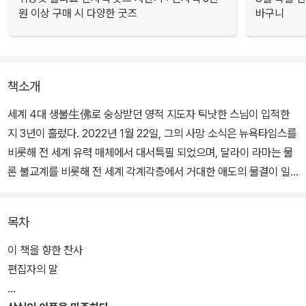
원 이상 구매 시 다양한 굿즈
바구니
책소개
세계 4대 생불生佛로 숭상받던 영적 지도자 틱낫한 스님이 입적한
지 3년이 흘렀다. 2022년 1월 22일, 그의 사망 소식은 뉴욕타임스를
비롯해 전 세계 유력 매체에서 대서특필 되었으며, 달라이 라마는 물
론 불교계를 비롯해 전 세계 각계각층에서 거대한 애도의 물결이 일
었다. 자신이 떠난 후 슬픔에 잠길 전 세계인을 위로하듯, 스님은 타계
하기 전에 이 책 『마음은 사라지지 않는다』를 남겼다.
목차
사랑하는 사람과의 이별, 갑작스러운 상실을 마주했을 때 많은 이가
이 책을 향한 찬사
어떻게 해야 할지 몰라 방황하거나, 절망과 비통에 빠져 자기 자신을
편집자의 말
돌보지 못하는 경우가 많다. 이 책은 예기치 못한 상실을 겪은 사람들
에게 현재 겪는 감정의 폭풍우를 잘 극복하고 죽음을 받아들일 수 있