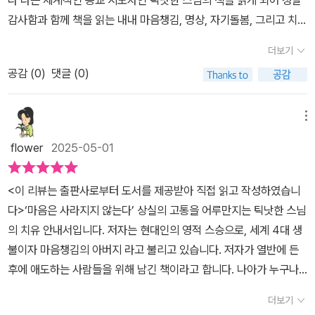
다’라는 세계적인 종교 지도자인 틱낫한 스님의 책을 읽게 되어 정말
한다.복귀가 슬픔의 회복을 표현하는 간단한 단어로는 보이지 않는
씨앗은 말라들게 된다.​ 긍정과 부정의 감정을 동시에 느끼는 것은 불
한 에너지의 원천이 됩니다. 내면에서 평화와 기쁨, 행복을 더 많이 일
감사함과 함께 책을 읽는 내내 마음챙김, 명상, 자기돌봄, 그리고 치유
다.그저 마음으로라도 연결된 걸 느껴 봄으로써잊은듯 간직하고 살라
가능하다. 마치 뜨거운 얼음이나, 차가운 불처럼 모순되는 감정이다.
구면 슬픔과 절망은 자연스럽게 줄어들 것입니다. 우리는 무언가와
등을 통해 마음의 평화를 얻으며 즐거운 마음이었다. 이 책을 향한 찬
는 설명의 종류일 뿐.각자가 지닌 슬픔의 총량에 따라 와닿는 바나 와
한쪽 극단의 감정에 주의를 기울이면 당연히 다른 극단의 씨앗은 그
더보기
싸우거나 억누를 필요가 없습니다. 다만, 긍정적인 씨앗에 선택적으
사는 대학교수, 노동자, 소방관, 작가 등 사회 각계각층으로부터 받고
닿지 않는 바가 나뉠 수는 있겠다.그래도 사라졌다는 메세지 보다는
싹을 줄이기 시작한다. ​그렇다고 부정적 감정을 '없애라'는 의미는 아
로 물을 주고 부정적인 씨앗에는 물을 주지 않으려고 노력할 뿐입니
공감 (
0
)
댓글 (0)
있음을 알 수 있었다. ‘마음’이라는 것이 무엇일까? 하는 생각으로부
사라지지 않았음을 언급해주는 약간의 버팀목은 되줄 수 있을듯.마음
니다. '긍정의 감정'을 더 키우라는 의미다. '부정적 감정'에 초점을 맞
다(81쪽)<작가 정보>틱낫한Thich Nhat Hanh 오늘날 세계에서
터 시작하여 이 책을 읽으면서 최근 복잡한 심경을 어루만질 수 있는
으로 세상사를 바라봄으로써좀더 여유롭게 관조할 수 있도록불교적
추는 순간, 의도와 상관없이 그곳에는 '양분'이 들어 가기 시작한다.​
가장 존경받는 그리고 영향력 있는 영적 스승 중 한 명으로 꼽힌다. 1
시간이 되었던 것 같다. 저자 틱낫한 스님은 너무 많이 알려지신 영
세계관으로써 개인을 이끄는 에세이다.
메뉴
'백곰 효과'라고 있다. 사람들에게 '백곰'을 떠올리지 말라고 하면 되려
926년 베트남 에서 태어나 열여섯 살에 승려가 되었다. 1961년 미국
적 스승이자 세상의 많은 사람들로부터 사랑과 존경을 받는 스님 중
'백곰'을 떠올리는 것이다. 그저 자연스럽게 사고의 물길이 긍정으로
flower
2025-05-01
으로 건너가 프린스턴과 컬럼비아 대학교에서 비교종교학을 공부했
한 분이고 베트남 출신의 승려로 미국에서 비교종교학을 전공했으며
향하도록 아예 그편에 더 신경을 써야 한다.​ 틱낫한 스님은 1926년
으며, 불교 사상의 사회적 실천을 강조하며 다양한 사회 운동을 했다.
베트남 전쟁 기간 중 반전 평화운동을 전개하여 탄압을 받았고 결국
베트남에서 태어난 승려다. 세계적으로 '마인드풀니스' 즉 마음챙김이
<이 리뷰는 출판사로부터 도서를 제공받아 직접 읽고 작성하였습니
베트남 전쟁이 발발하자 미국 각지를 돌며 반전평화운동을 펼쳤고,
베트남을 떠나야 했다. 이후 프랑스로 망명을 하였고 유럽 최대의 불
라는 개념을 대중화시킨 인물이다. '명상'이나 '마음챙김'에 대해 관심
다>‘마음은 사라지지 않는다’ 상실의 고통을 어루만지는 틱낫한 스님
이로 인해 정치적 탄압을 받아 1966년 고국 베트남을 떠나야 했다. 1
교사원이자 수행센터의 중심지인 플럼빌리지를 설립하였다. 80년 가
이 있다면 모르기 쉽지 않은 인물이다. 그가 말하는 마음챙김이라면
의 치유 안내서입니다. 저자는 현대인의 영적 스승으로, 세계 4대 생
967년에는 노벨평 화상 후보에 올랐다. 이후 프랑스로 망명하여 플
까운 시간 동안 명상과 마음챙김, 참여불교에 대한 글과 강연, 책을 펴
자기 마음의 주인이 되어 마음을 관리하는 것이다. 정원관리사가 정
불이자 마음챙김의 아버지 라고 불리고 있습니다. 저자가 열반에 든
럼 빌리지 Plum Village라는 참여 불교 국제 공동체를 설립했다. 이
내 수많은 사람들에게 감동을 주고 있다. 책은 4개의 큰 주제를 다
원을 관리하는 것처럼 스스로의 주체성을 되찾아오는 것이다.​ 한 실
후에 애도하는 사람들을 위해 남긴 책이라고 합니다. 나아가 누구나
곳에서 창의적이고 다양한 수행법을 전파했고, 전 세계에서 찾아오는
루고 있다. 먼저 ‘상실의 아픔을 마주하다’에서는 ‘복식호흡, 의식적인
험이 있다. 심리학자 바두라의 '자기효능감' 실험이다. 사람들은 자신
살면서 겪게 되는 외부의 현상들과 상실에 대해 이 책에서 제시하는
방문자들에게 마음의 평화를 위한 명상 프로그램을 안내했다. 그 결
호흡, 걷기 병상에서 위안을 찾다’라는 소재를 통해 자기돌봄에 대한
더보기
이 통제할 수 없다고 느끼는 순간, 무기력에 빠진다. 작은 선택이라고
‘자기돌봄’ 명상과 수행으로써 평안과 치유를 누리게 해줍니다.수행
과, 플럼빌리지는 현재 유럽 최대의 불교 사원이자 전 세계 수행 센터