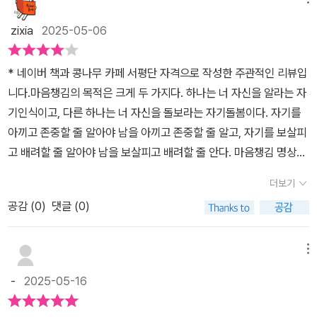
장 명확했던 키워드는 signlessness(무상)이었다.내 자신이 하나의
찾을 수 있는 내면의 길로 안내한다. 빨리 정신 차리라고 채근하지 않
앉아 이야기를 나눌 수도 없는데 사랑하는 이는 언제나 우리와 함께
형상으로 존재하나 결국 흙이요 그러나 지금은 흙이 아닌 형상을 띨
고 모든 인연은 작별 없이 영원히 이어져 있다는 인생의 진리를 깨닫
zixia
2025-05-06
있어...와 같은 말이 가슴에 와닿을 리가 없다. 그래도 말했다. '나는
순 있다는.모두가 무상의 존재라는 말뜻 자체의 이해가 아닌그냥 이
게 해준다. 나의 소중한 사람은 어떤 누구도 죽음으로써 작별하지 않
너의 슬픔이 어느 정도인지 헤아릴 수 없지만, 그래도 나는 사람이 죽
미지처럼 내게로 잘 들어오는 확실한 느낌이 들던 표현이었다.화장장
는 것이며, 사라지지도 않음을 깨닫게 된다.물이 기체로 변해 구름이
* 네이버 책과 콩나무 카페 서평단 자격으로 작성한 주관적인 리뷰입
는 건 끝이 아니라고 생각해. 그냥 우리 몸을 벗어버리는 거라고 생각
을 가본 사람은 나같은 생각을 해봤을까?요즘 화장장은 신형 화로들
되고 구름이 물을 많이 머금어 무거워지면 다시 비가 되어 지상으로
니다.​마음챙김의 목적은 크게 두 가지다. 하나는 너 자신을 알라는 자
해. 그리고 아버지는 항상 네 곁에 있을 거라고 생각해.' 이 말을 듣더
로 지어져서 작업장 안과 밖에서 기다리는 가족들의 공간은 매우 다
내리듯 인간도 형상만 바뀔뿐 내 주변에 계속 머물러 있음을 깨달을
기인식이고, 다른 하나는 너 자신을 돌보라는 자기돌봄이다. 자기를
니 그녀는 아버지가 돌아가셨을 때 날이 무척 춥고 좋지 않았는데, 입
르다.공장에서 나오는 물건들을 받아보듯버거킹의 모니터 안내처럼
수 있을까? 틱낫한 스님의 지혜는 바로 생명은 경계가 없으며, 시간
아끼고 존중할 줄 알아야 남을 아끼고 존중할 줄 알고, 자기를 보살피
관할 때 따뜻한 햇살이 비추었고, 그 때 아버지가 곁에 계시는 듯한 느
순서가 되면 받는다.기다릴 필요도 없이 장례지도사가 예상해 준시간
은 영원히 머물러 자유로움을 선사한다는 걸 알려준다.공기가 눈에
고 배려할 줄 알아야 남을 보살피고 배려할 줄 안다. 마음챙김 명상은
낌을 받았다고 한다. 나는 정말로 아버지가 곁에서 함께 하셨을 것이
에 다시 모여 받는 시스템.그래도 안이 어느 정도는 개방형 주방처럼
보이지 않는다고 해서 존재하지 않는 것이 아닌 것처럼 수증기가 눈
지금 여기의 삶에 집중하는 태도를 길러주며 자기인식과 자기돌봄이
라고 했고, 앞으로도 계속 함께 하실 거라고 말해 주었다. 정말로 그렇
볼 수 있기에 안에서 처리되는 상황을 알 수 있다.유골이 분쇄되어 나
더보기
에 보이지 않는다고 존재하지 않는 것이 아니다. 물은 우리 주위에 다
라는 양대 기둥의 단단한 토대가 된다. 평소에 꾸준히 마음챙김을 수
게 생각한다. 나 또한 지금까지도 상실을 경험했고, 앞으로는 더 견디
오면 망자의 임플란트 라던지금속들이나 신체보철들은 따로 챙겨주
양한 형태로 존재한다. 다만 우리 눈에 보이지 않을 뿐이다. 정말 중요
공감 (
0
)
댓글 (0)
행하면 과거의 슬픔이나 미래의 불안감 같은 부정적인 감정과 번잡한
기 힘든 슬픔과 상실을 겪을 것이다. 누구나 피할 수 없는 일이다. 그
는데,그보다는 모든 사람들의 유골들이계속 공유되어 사용되는 큰 트
한 것들은 우리가 인식하지 못한 상태로 존재하며, 우리 삶에 필수적
생각을 지울 수 있다. ​세계적인 불교 지도자이자 명상 마스터인 틱낫
렇지만, 떠나간 사람을 생각하며 슬픔에 잠식되어 나 자신조차 잃어
레이에 옮겨지고거기에서 긁어 모아서 주기 때문에 순수한 자신 가족
인 것들이다.눈에 보이는 것만 믿는 사람들이 있으며, 믿는대로 세상
한은 『마음은 사라지지 않는다』(알에이치코리아, 2025)에서 상실의
버리는 것은 떠나간 사람이 원하는 일이 아닐 것이다. 그보다는 땅에
메뉴
만의 유골분이라고만은 보기 어려운 구조다.즉, 그 공간에 모인 모두
을 보는 사람들도 있다. 틱낫한 스님의 가르침은 믿는대로 세상은 보
아픔을 치유하는 자기돌봄의 명상을 제시한다. 대중 눈높이에 맞게끔
떨어진 빗방울이 금세 사라지지만, 눈에 보이지 않아도, 증발해도, 여
의 유골은 얼마간이라도 다 섞여버린다.그걸 각자 담아 왔던 길로 돌
-
2025-05-16
인다는 가르침에 가깝다. 수증기가 보이지 않기 때문에 수증기의 존
매우 유연한 방식으로 마음챙김의 걷기, 마음챙김의 호흡, 마음챙김
전히 공기 중에 있는 것처럼 우리 또한 상태의 변화를 겪을 뿐 죽음이
아가는 반대 순서만이 남을 뿐.흙을 보면 무엇이 무엇인지 구분 가능
재를 믿지 않을 것인가? 수증기가 있다는 것을 알았다면 보이지 않더
의 바라보기, 마음챙김의 듣기 등에 대해 알려준다. 금강스님의 말대
존재의 끝을 의미하지 않는다는 사실을 기억하는 것이 좋지 않을까.