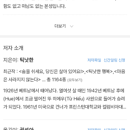
함도 없고 떠남도 없는 본성입니다.
더보기
저자 소개
지은이:
틱낫한
저자파일
신간알림 신청
최근작 :
<숨을 쉬세요, 당신은 살아 있어요!>
,
<틱낫한 행복>
,
<마음
은 사라지지 않는다>
… 총 1164종
(모두보기)
1926년 베트남에서 태어났다. 열여섯 살 때인 1942년 베트남 후에
(Hue)에서 조금 떨어진 뚜 히에우(Từ Hiếu) 사원으로 들어가 승려
가 되었다. 1961년 미국으로 건너가 프린스턴대학교와 컬럼비아대학
교에서 비교종교학을 공부했다. 이후 베트남 전쟁이 발발하자 전 세
계를 돌며 반전평화운동을 전개했다. 이 때문에 베트남 정부에 귀국
옮긴이:
권선아
저자파일
신간알림 신청