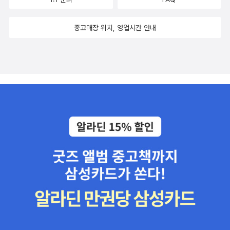
있다. 분명 저자는 불교 승려인데 책을 보면 종교적인 색채가 그리
도 깊이 뿌리내린 나무와 같이 ‘자기돌봄’과 ‘마음챙김’이라는 처방전
강하지 않고 인문학적 면모를 보여 읽는 내내 편안함을 유지할 수 있
이 평안의 여정으로 안내해줍니다. 한 송이 꽃 안에 햇빛, 비, 흙, 정원
중고매장 위치, 영업시간 안내
었고 글 자체가 영성적인 내용임에도 불구하고 무척 쉬운 표현을 하
사까지 들어있듯이, 깊이 바라보면 다른 모습 속에 사랑의 존재가 있
고 있어 이해하는데 큰 도움이 되었다. 물론, 호흡법에 대한 내용은 쉬
음을 알게 되는 삶의 지혜를 배울 수 있었습니다. 나아가 저자 또한 이
운 것 같지만 일상에 적용하기는 쉽지 않을 것이라는 것을 알지만 어
책을 읽는 독자를 통하여 여전히 생생한 현존으로 함께 하고 있음을
렵게만 생각될 것은 아니라는 생각도 해 봤다. 이 책은 죽음, 이별 등
알게 되었습니다. ‘마음은 사라지지 않는다’ 휴식과 치유를 느낄 수 있
에 대한 아픔을 가진 사람이 쓰러지지 않도록 꽉 붙잡아 줄 내용들이
는 책입니다. #마음챙김 #불교 #부처님오신날 #틱낫한 #명상 #자
다수이다. 상실의 아픔, 이별에 대한 고통을 겪고 있거나 과거의 이러
기돌봄 #치유
한 아픔을 경험해 본 사람, 누구든 그러한 상황에 접할 수 있는 대다수
의 사람들에게 이 책은 큰 도움이 될 것이라 생각한다. 한 번 읽을 때
와 두 번 읽을 때 또다른 이해의 폭이 커짐을 알아차리게 된다. ‘부처
님 오신날’을 기념해서라도 일독을 한다면 또 의미있는 날이 될 것 같
다.