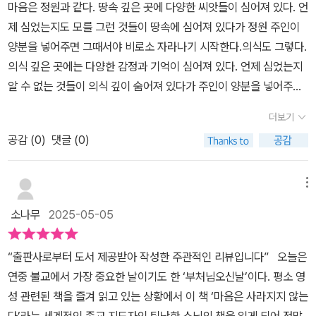
한가?사람은 몸 상당수가 수분으로 구성됐으니 우리는 훍이 아닌 물
마음은 정원과 같다. 땅속 깊은 곳에 다양한 씨앗들이 심어져 있다. 언
라도 있는 것이다.사랑하는 사람과의 이별도 마찬가지이다. 사랑하는
로, '온전히 걷는 법, 숨 쉬는 법, 먹는 법, 땅과 나무와 새들을 만나는
우리의 부모님과 조상들이 우리 몸의 모든 세포 속에 살아있으며, 우
이라고 해야하나?틱낫한 스님은 슬퍼하지 말라고 다독인다.왜냐면,
제 심었는지도 모를 그런 것들이 땅속에 심어져 있다가 정원 주인이
사람이 내 인생에서 육체만 사라졌을 뿐 어떤 형태로든 내 주위에 남
법, 깨달음을 전하는 법까지' 얻어갈 수 있다. 틱낫한 선사가 '세상에
리는 언제까지나 연결되어 있다는 사실을 알게 되면 슬픔과 상실에
죽은 이가 산자의 슬픔을 원치 않는다며.그말에 동의한다. 보이지 않
양분을 넣어주면 그때서야 비로소 자라나기 시작한다.의식도 그렇다.
아있음을 인식하는 것이 중요하다. 사라졌다고 믿고 내 인생에서 그
마음챙김을 가르치고 슬픔을 위로하는 부처'로 일컬어지는 이유를 재
잠식되는 대신 고통 속에서 행복이라는 연꽃을 피워낼 수 있을 것이
지만 죽어 떠난 누가 자신을 그리워하라 하겠는가.그리움은 산자의
의식 깊은 곳에는 다양한 감정과 기억이 심어져 있다. 언제 심었는지
들을 떠올려주지 않는다면 그들은 영원히 사라질 것이다. 어떤 형태
확인할 수 있다. ​스트레스와 슬픔의 시간 속에서 걷기 명상은 몸과 마
다. 틱낫한 스님은 타계하셨지만, 지금도 우리에게 인생의 지혜를 전
몫.우리가 충분히 상상할 수 있는 언어를 구사해 스님이 얘기하지만,
알 수 없는 것들이 의식 깊이 숨어져 있다가 주인이 양분을 넣어주면
로든 내 주위에 남아있음을 깨닫는 것, 그로 통해 상실과 슬픔을 극복
음의 평화와 고요를 되찾는 훌륭한 방법이다. 걷기 명상을 통해 우리
해 주시며 생생하게 살아계신 것처럼 말이다. <책 속의 문장>이 책에
그래도 그의 언어라서 남다른 공감을 제공한다.속세를 떠났다는 공식
그때서야 자라나기 시작한다.​ 정원인든, 마음이든, 주인은 모든 씨앗
하는 지혜를 얻을 수 있을 것이다.
는 두려움과 슬픔을 떨쳐버리고 살아갈 힘을 얻는다. 요령은 호흡과
는 필사하기 좋은 문장들이 많이 담겨 있다. 책을 읽으며 좋은 구절들
더보기
자격이 발부된 스님이기에.속세의 눈으로 보는 이가 아니니보편적인
에 양분을 줄 수 있다. 다만 양분의 양이 정해져 있다는 것이 문제다.
걸음을 조화롭게 연결하여 그 사이에 소통이 이루어지도록 하는 것이
을 천천히 음미하다 보면 깊은 명상을 하는 느낌이 들고 어수선하던
위로라고는 보기 어렵겠다.그러나 96p에 나오는 걸 인용해 보면,'사
공감 (
0
)
댓글 (0)
우리는 한정된 자원을 가지고 적절하게 분배하여 씨앗을 키울 수 있
다. 가령 숨을 쉴 때 호흡의 길이에 맞춰 발걸음을 셀 수도 있다. 들숨
마음에 고요와 평화가 찾아든다. 늘 옆에 두고 필사하면서 고요와 평
랑하는 사람이 세상을 떠나면우리는 갑작스럽게 버려지거나홀로 남
다. 정원 처럼 마음도 마찬가지다. 의식 깊은 곳에 다양한 감정 중 일
에 두세 걸음, 날숨에 서너 걸음을 내디디며, '하나 둘, 하나 둘 셋' 또
화를 맞이하려 한다. 폭풍이 몰아칠 때 나무 꼭대기에 있는 잎과 가지
겨진 것처럼 느낄 수 있습니다.그들을 영원히 잃어 버렸다고 믿으며
부에만 관심을 주어야 한다. ​ 씨앗은 물을 주면 싹이 튼다. 의식도 그
메뉴
는 '들이쉬고 들이쉬고, 내쉬고 내쉬고 내쉬고'라고 마음속으로 읊조
는 거세게 흔들립니다. 나무는 금방이라도 부러질 것처럼 아주 연약
깊은 고통을 경험하기도 하고,그들과 단절되었다고 느낄 수도 있습니
렇다. 씨앗 자체는 문제가 되지 않지만 어떤 씨앗에만 물을 주어 키운
린다. ​집중을 위해 짧은 시를 읊는 것도 좋다. 가령 '나는 도착했네, 나
하고 위태로워 보입니다. 하지만 나무의 몸통으로 시선을 가져오면,
소나무
2025-05-05
다.하지만, 우리 자신과 다시 연결될 때사랑하는 이들, 조상들 그리고
다면 문제가 될 수도 있다.​ 슬픔이나 고통 괴로움에만 초점을 맞춘다
는 집에 있네, 지금, 여기에' 또는 '도착했네, 도착했네, 집에 있네, 집
매우 평온하고 고요한 것을 볼 수 있습니다. 이제 당신은 더 이상 두렵
생명의 흐름 전체와 다시 연결될 수 있습니다. 내면의 집으로 돌아가,
면 비탄과 절망, 희망 없음의 씨앗에 물을 주는 것이다. 씨앗을 심는
에 있네, 집에 있네'처럼 말이다. 이런 구체적인 마음챙김 연습으로 몸
지 않습니다. 왜냐하면 나무가 튼튼하고 견고하며, 흙 속 깊이 뿌리를
“출판사로부터 도서 제공받아 작성한 주관적인 리뷰입니다” 오늘은
우리 안에 있는 사랑하는 이를다시 만날 수 있습니다....'이 단락에서
것은 선택할 수는 없지만 씨앗 중 긍정의 씨앗에만 물을 주는 것은 선
과 마음을 행복에 길들일 수 있다. 마음챙김의 한 걸음 한 걸음은 우리
내리고 있어 폭풍을 견딜 수 있다는 것을 알게 되었기 때문입니다(24
연중 불교에서 가장 중요한 날이기도 한 ‘부처님오신날’이다. 평소 영
와닿는 표현은 2개.영원히 잃어버렸다고 믿음,내면의 집으로의 회귀.
택할 수 있다.​ 행복을 위해서는 긍정적 자양이 필요하다. 적당한 주의
의 안과 밖에 있는 아름다움과 기쁨을 깊이 깨닫게 한다.
~25쪽) 우리는 모두 자비의 씨앗을 가지고 있습니다. 매일 자비에 대
성 관련된 책을 즐겨 읽고 있는 상황에서 이 책 ‘마음은 사라지지 않는
누군가를 잃은게 아니라 떠났고 살아있는 이는 자신의 마음으로 복귀
를 두고 한정된 에너지를 쏟아 부어야 한다. 그러면 자연스러 부정의
한 마음챙김 수행을 하면 내면에 있는 자비의 씨앗이 강해지고 강력