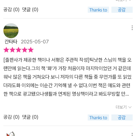
네. 나는 매 순간을 온전히 살고, 모든 존재를 자비의 눈으로 바라볼
실감을 안겨준다.질병은 우리 몸의 기능을 방해하고 정상적인 일상을
고 했다. 무슨 말이 위로가 될 수 있을까? 그래도 오래 고생하시고 가
것을 서원하네.' (271p) 이 문장을 종이에 적어 아침에 눈을 뜨면 볼
공감 (
0
)
댓글 (0)
무너뜨린다. 상실과 슬픔은 우리 몸에 온 이상은 아니다. 우리의 정신
시는 것보다는 낫지...라고 말해준 사람이 많다고 하는데, 이런 말이
수 있는 곳에 두면 미소 짓는 데에 많은 도움이 되네요. 아침의 미소를
의 작용으로 인해 몸을 무너뜨리는 현상이다. 정신적인 고통을 느끼
위로가 될 수 있을까? 옆에 있는 가족으로서는 '그래도 이별을 준비할
지을 수 있다면 다시 삶으로 돌아올 수 있다는 걸, 살아가는 힘의 지혜
지 못하거나 충분히 감당할 수준이라면 크게 문제가 되지 않을 것이
메뉴
수 있는 시간이 있었더라면...' '5년이라도, 아니 1년이라도 더 살아계
를 배웠네요.
다. 그래서 우리의 상실과 슬픔은 자기챙김, 마음챙김의 노력이 필요
셨더라면...' '전화를 좀더 자주 했더라면...''좀더 자주 찾아뵈었더라
칸타타
2025-05-07
한 것이다.죽음은 헤어짐이 아님을 설파한 틱낫한 스님의 통찰력과
면...' 등 후회가 밀려들 터였다. 위로의 말을 하는 대신 이 책을 내밀면
지혜가 담긴 책이다. 눈에 보이는 것이 전부가 아니며 형상이 사라져
서 마침 여기까지 오는 길에 슬픔과 상실과 마주한 사람들을 위한 책
[출판사가 제공한 책이나 서평은 주관적 작성]틱낫한 스님의 책을 오
도 형태를 바꿔 내 주변에 머물러 있음을 깨닫는 것이 중요함을 알려
을 읽고 있었다고 했다. 책장을 넘기던 그녀는 '사랑하는 사람을 잃었
랜만에 읽는다.그의 책 '화'가 가장 처음이자 마지막이었던 거 같은데
준다. 결국 정신적인 문제는 회피로 해결되는 것이 아니라 감정의 표
을 때, 더구나 그것이 갑작스럽고 예상치 못한 일이라면 마치 발 아래
워낙 많은 책을 거쳐오다 보니 저자의 다른 책들 중 무언가를 또 읽었
출, 그리고 종국에는 인정을 통한 마음챙김의 문제로 귀결된다.사랑
땅이 사라진 것처럼 느낄 수 있습니다. 그것은 숨이 멎을 것 같은 고통
더라도화 이외에는 이순간 기억해 낼 수 없다.이번 책은 애도와 관련
하는 사람과의 죽음으로써의 이별은 천지가 무너져 내린 듯한 충격을
으로 다가옵니다' 라는 문장을 보고 자신이 정말 그렇다고 했다. '사랑
한 책으로 광고됐으나생활과 연계된 명상책이라고 봐도무방할 만큼
안겨준다. 그들의 세상이 무너짐과 동시에 나의 세상도 무너짐을 느
하는 이는 단지 다른 모습으로 변했을 뿐입니다. 우리는 사랑하는 이
명상에 대한 언급이 많다.여러 감정들을 다스리는 것에 대해서 이야
끼기 때문에 세상과의 이별을 택하는 선택을 하기도 한다. 이런 극도
더보기
를 모든 것에서, 구름 속에서, 아이 속에서, 바람 속에서 볼 수 있습니
기 하기에애도와 슬픔도 분명 다루고는 있지만,책이 강조한 누군가를
의 절망 속에서도 상실을 치유하고 슬픔을 위로하는 그의 조언은 우
다.'와 같은 문장은 눈에 들어오지 않는 것 같았다. 그 아픔을 내가 똑
공감 (
0
)
댓글 (0)
잃었거나 떠나감에 대해서만한정적으로 논하고 있는 책은 아니었다.
리를 일상으로 복귀할 수 있는 용기를 더해준다.죽음이 끝이 아님을
같이 느낄 수는 없지만, 그 심정은 이해할 수 있었다. 사랑하는 사람이
명상의 궁극적인 도달을 굳이 꼬집듯 언급하진 않고 있으나,그 중 가
알고, 슬픔과 두려움이라는 감정의 상태에서 벗어나 다시 평안함을
내 눈 앞에서 사라졌는데, 이제는 손을 잡을 수도, 포옹할 수도, 마주
메뉴