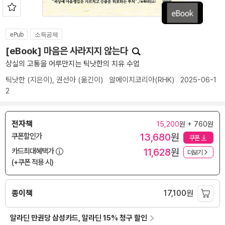
ePub
소득공제
[eBook] 마음은 사라지지 않는다
상실의 고통을 어루만지는 틱낫한의 치유 수업
틱낫한
(지은이),
권선아
(옮긴이)
알에이치코리아(RHK)
2025-06-1
2
전자책
15,200
원 + 760원
13,680
원
쿠폰할인가
쿠폰
11,628
원
카드최대혜택가
더보기
(+쿠폰 적용 시)
종이책
17,100
원
알라딘 만권당 삼성카드, 알라딘 15% 청구 할인