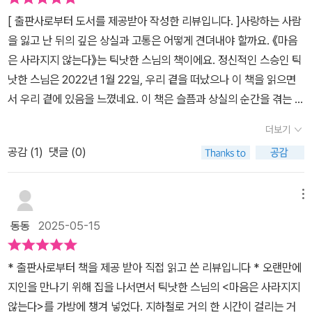
울 만한 삶의 자세와 마인드도 존재할 것이며 어쩌면 이 책도 이런 기
실의 고통을 연결시켜 힘든마음을 달래고 현실을 받아들일 수 있도록
[ 출판사로부터 도서를 제공받아 작성한 리뷰입니다. ]사랑하는 사람
본적, 본질적인 부분에 대해 첨언하는 책이라는 점에 있어서도 긍정
이끌어준다.부드럽고 조곤조곤한, 편안한어투의 글이라 읽고 있으면
을 잃고 난 뒤의 깊은 상실과 고통은 어떻게 견뎌내야 할까요. 《마음
적일 것이다. 특히 심리학 분야나 치유와 회복의 시간, 그리고 내면관
마음도 따라 차분해진다. 틱낫한 스님의 말씀처럼, 이제는 떠나보낸
은 사라지지 않는다》는 틱낫한 스님의 책이에요. 정신적인 스승인 틱
리 영역에 대해 강조하고 있어서 개인 단위에서의 배움과 수행의 시
이와 내가 여전히 연결되어 있음을 느낀다. 비록내 눈앞에 살아있는
낫한 스님은 2022년 1월 22일, 우리 곁을 떠났으나 이 책을 읽으면
간도 함께 해볼 수 있을 것이다. <마음은 사라지지 않는다> 우리의
형체로 존재할 수는 없지만, 이는 누구에게나 찾아오는 당연한 과정
서 우리 곁에 있음을 느꼈네요. 이 책은 슬픔과 상실의 순간을 겪는 사
정서나 문화와도 일치하는 부분이 많은 책이며 불교에 대한 무조건적
이며 나 또한 그렇게떠나갈 것임을 안다. 틱낫한 스님 역시 몇 해 전
람들에게 틱낫한 스님의 가르침을 전하고 있어요. 고통스러운 감정은
인 추앙이나 다른 종교를 폄하하는 책도 아닐 것이며 어쩌면 가장 기
더보기
세상을 떠나신 분이라, 스님의 말씀을 책으로 읽으니 스님이 돌아가
폭풍처럼 밀려올 때 우리는 꼼짝할 수가 없어요. 상실의 아픔을 어떻
본이 되는 삶의 자세와 마인드에 대해 직언하고 있어서 오히려 해당
신 것을 슬퍼할 독자들을 따스히 위로하고 있다는 기분도 들었다. 나
공감 (
1
)
댓글 (0)
게 마주해야 할까요. '울고 싶다면, 부디 우세요. 그리고 내가 당신과
종교를 안믿는 분들도 자신이 처한 상황이나 삶에 대해서도 부정보다
의 몸은 소멸되었지만 그럼에도 이렇게 여전히 너의 곁에 있다는 말
함께 울 것임을 알아주세요. 당신이 흘리는 눈물이 우리 둘 모두를 치
는 긍정의 의미로 접하며 생각해 볼 수 있을 것이다. 결국 감정이나 마
씀을 전하는 것처럼 들렸다.지금 상실의 슬픔으로 괴로워하는 사람
유해 줄 것입니다. 당신의 눈물은 곧 나의 눈물입니다.' (21p) 때로는
메뉴
음, 심리 등의 내면관리가 기본이 된 요즘 사회의 현실에서 이를 추상
들, 그리고 앞으로 이별을 겪게 될 이들에게 이 책 <마음은 사라지지
우는 것조차 제대로 울지 못할 정도로 충격에 빠지기도 해요. 틱낫한
적으로 느끼거나 어렵게 여기기보단 어떤 형태로 변화와 성장, 긍정
동동
2025-05-15
않는다>를 추천하고 싶다. 지금 슬픔 속에서 괴로워하는 그대.그럼에
스님은 고통스러운 감정이 올라올 때는 하던 일을 멈추고 그 감정을
의 마인드로 살아갈 것인지, 이에 대해 판단해 보는 것도 좋을 것이다.​
도 부디 힘을 내어 오늘을 살아가길.【 깊이 바라볼 때, 우리는 고통을
보살펴야 한다고, 자기 몸에서 일어나는 일에 주의를 기울이는 것으
어쩌면 짦고 유한한 우리의 인생에서 반드시 챙겨야 하는 부분에 대
* 출판사로부터 책을 제공 받아 직접 읽고 쓴 리뷰입니다 * 오랜만에
이해할 기회를 얻고, 그로부터 벗어날 길을 발견할 수 있습니다. 우리
로 시작하라고 알려주네요. 명상법, 수행법이라고 하면 어렵게 느껴
한 조언서로도 볼 수 있을 것이며 때로는 종교의 힘과 영향력이 대단
지인을 만나기 위해 집을 나서면서 틱낫한 스님의 <마음은 사라지지
의 고통스러운 감정과느낌을 보살피기 위해 내면으로 들어갈 때, 변
지는데 책에서 알려주는 대로 따라가면 누구든지 쉽게 할 수 있어요.
하며 이를 통해 극복 가능한 부분도 많다는 점을 읽으며 체감하게 되
않는다>를 가방에 챙겨 넣었다. 지하철로 거의 한 시간이 걸리는 거
화가 가능합니다. 나가는길은 곧 내면으로 들어가는 것입니다. 우리