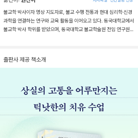
금지 조치를 당했지만, 1967년 노벨평화상 후보로 추천되기도 했다.
1982년 프랑스 서남쪽에 있는 보르도 근처에 플럼 빌리지(Plum Vill
불교학 박사이자 명상 지도자로, 불교 수행 전통과 현대 심리학·신경
age)라는 작은 명상 공동체를 세웠다. 이후 파리 근교와 독일, 미국,
과학을 연결하는 연구와 교육 활동을 이어오고 있다. 동국대학교에서
홍콩, 태국, 오스트레일리아, 베트남 등에도 플럼 빌리지가 세워지는
불교학 박사 학위를 받았으며, 동국대학교 불교학술원 전임 연구원과
등 세계적 명상 공동체가 되었다. 현재 700여 명 가량의 스님들이 플
학술연구교수, 중앙승가대학교 강사를 역임했다. 스탠퍼드대학교의
럼 빌리지 전통에서 출가하여 공동체 안에서 수행하고 있으며, 일반
자비 명상 프로그램CCT(Compassion Cultivation Training)를
인에게도 수련의 기회를 제공하고 있다. 스님은 지난 2014년 가을
국내에 처음 소개했으며, 현재 CCT와 MSC(Mindful Self-Compa
출판사 제공 책소개
뇌출혈로 쓰러지면서 건강이 크게 악화됐다. 2018년 치료를 위해 태
ssion) 국제 공인 지도자로 활동하고 있다. 또한 틱낫한 스님, 노먼
국을 방문한 후 고향인 베트남으로 향했다. 하지만 스님은 이후 회복
피셔, 툽텐 진파 박사 등의 방한 행사를 기획·통역하며 동서양 수행 전
하지 못하고 지난 2022년 1월 21일(베트남 시각 기준) 세납 96세로
통과 현대 명상 연구의 가교 역할을 하고 있다. 현재 공감과자비연구
입적했다. 스님의 다비식은 2022년 1월 29일 베트남 뚜 히에우 사원
소와 마인드스페이스를 중심으로 명상과 자비 프로그램을 가르치며,
에서 진행됐다. 코로나 유행 상황임에도 불구하고 승려와 일반 신도
불교의 통찰을 현대 심리학과 신경 과학의 언어로 이해하고 전달하는
수만 명이 참여했으며 세계 각국에서는 온라인으로 다비식이 중계됐
작업을 이어가고 있다. 옮긴 책으로 『반야심경 새롭게 읽기』, 『틱낫한
다. 다비 후 수습된 유골은 뚜 히에우 사원과 전 세계 플럼 빌리지에
불교』, 『젊은 틱낫한의 일기』, 『마음은 사라지지 않는다』가 있으며,
나눠 뿌려졌다.
『일상에서의 호흡 명상, 숨』, 『자비 과학 핸드북』을 공역했다.