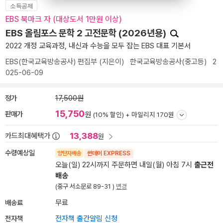
소득공제
EBS 북마크 자 (대상도서 1만원 이상)
EBS 올림포스 문학 2 고전문학 (2026년용)
2022 개정 교육과정, 내신과 수능을 모두 잡는 EBS 대표 기본서
EBS(한국교육방송공사) 편집부
(지은이)
한국교육방송공사(중고등)
2
025-06-09
정가
17,500원
15,750
판매가
원
(10% 할인) +
마일리지 170원
13,388
카드최대혜택가
원
수령예상일
양탄자배송
썬데이 EXPRESS
오늘(일) 22시까지 주문하면 내일(월) 아침 7시
출근전
배송
(중구 서소문로 89-31 )
변경
배송료
무료
전자책
전자책 출간알림 신청