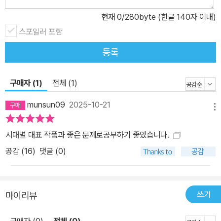
현재
0
/280byte (한글 140자 이내)
스포일러 포함
등록
구매자 (1)
전체 (1)
munsun09
2025-10-21
메뉴
시대별 대표 작품과 좋은 문제로공부하기 좋았습니다.
공감 (
16
)
댓글 (0)
쓰기
마이리뷰
구매자 (0)
전체 (0)