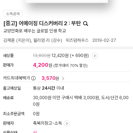
소득공제
[중고] 어메이징 디스커버리 2 : 부탄
교양만화로 배우는 글로벌 인생 학교
김재훈
(지은이),
윌리엄 리
(감수)
위즈덤하우스
2019-02-27
새상품
13,800원
12,420원 (+ 690원)
4,200
판매가
원
(정가대비 70% 할인)
3,570
카드최대혜택가
원
출고예상일
통상
24시간
이내
배송료
30,000원 미만 구매시 택배 3,000원, 도서/산간 6,00
0원
최소주문금액
0원
판매자
축복의창고-소독
상품상태
상