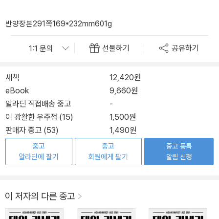
반양장본
291쪽
169*232mm
601g
선물하기
공유하기
새책
12,420원
eBook
9,660원
알라딘 직접배송 중고
-
이 광활한 우주점 (15)
1,500원
판매자 중고 (53)
1,490원
중고
중고
중고 등록
알라딘에 팔기
회원에게 팔기
알림 신청
이 저자의 다른 중고