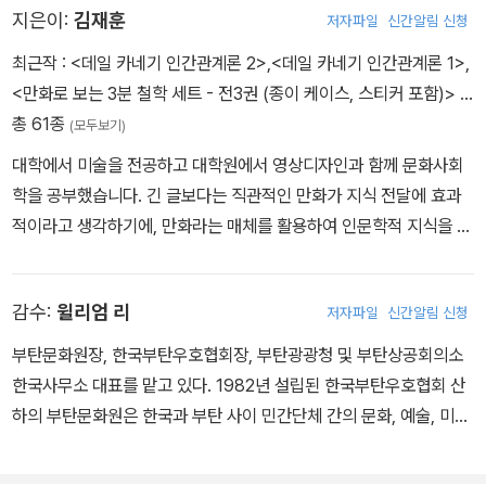
지은이:
김재훈
저자파일
신간알림 신청
최근작 :
<데일 카네기 인간관계론 2>
,
<데일 카네기 인간관계론 1>
,
<만화로 보는 3분 철학 세트 - 전3권 (종이 케이스, 스티커 포함)>
…
총 61종
(모두보기)
대학에서 미술을 전공하고 대학원에서 영상디자인과 함께 문화사회
학을 공부했습니다. 긴 글보다는 직관적인 만화가 지식 전달에 효과
적이라고 생각하기에, 만화라는 매체를 활용하여 인문학적 지식을 사
람들에게 유쾌하고 친근하게 전달하는 데 관심이 많습니다. 글과 그
림을 융합한 저작물을 기획하고 만들면서 홍익대에서 ‘이미지와 글쓰
감수:
윌리엄 리
저자파일
신간알림 신청
기’, 서울여대에서 일러스트레이션 강의를 했으며 철학, 문화, 신화 등
에 관한 대중 강연 활동도 활발히 하고 있습니다. 《데일 카네기 인간
부탄문화원장, 한국부탄우호협회장, 부탄광광청 및 부탄상공회의소
관계론》을 통해 얻은 지혜들을 여러 사람과 나누고자 데일 카네기의
한국사무소 대표를 맡고 있다. 1982년 설립된 한국부탄우호협회 산
생동감 있는 구어체와 경쾌한 만화로 재탄생시키는 프로젝트를 시작
하의 부탄문화원은 한국과 부탄 사이 민간단체 간의 문화, 예술, 미디
했습니다. 지은 책으로는 《만화로 보는 3분 철학》, 《친애하는 20세
어, 산업 등의 활발한 교류를 위해 힘써오고 있다. 부탄행복명상아카
기》, 《과학자들》, 《어메이징 디스커버리》, 《만화로 보는 그리스 로마
데미, 부탄템플스테이, 부탄GNH정책과정, 부탄영화제 등 다양한 프