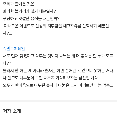
말라야 산자락의 작은 나라가 선정되어 의아해하는데, 부탄을 고른
축제가 즐거운 것은
배경에는 장 회장의 꿍꿍이가 숨어 있다. 찬찬히 부탄 사회를 둘러보
화려한 볼거리가 많기 때문일까?
던 주인공들은 인정하지 않을 수 없는 한 가지 결론에 도달한다.
푸짐하고 맛깔난 음식들 때문일까?
다채로운 이벤트로 일상의 지루함을 깨고자유를 만끽하기 때문일
까?
축제가 즐거운 진짜 이유는
슈왈로어테일
같이 모여 어울릴 수 있기 때문이다.
서로 먼저 갖겠다고 다투는 것보다 나누는 게 더 좋다는 걸 누가 모르
외톨이는 떠들썩한 향연의 가운데 있어도
나??
결코 즐겁지 않다.
몰라서 안 하는 게 아니라 혼자만 하면 손해인 것 같으니 못하는 거다.
나 말고도 대부분이 그럴 때까지 기다려보자는 심산인 거다.
모두가 한마음으로 나누질 못하니 나눔은 그저 머리로만 아는 덕목
일 뿐이다.
만약 나눔이 습관이고 생활문화라면 행복을 굳이 멀리서 찾을 이유
가 없을 것이다.
저자 소개