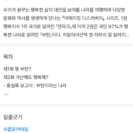
우리가 꿈꾸는 행복한 삶의 대안을 보여줄 나라를 여행하며 다양한
문화와 역사를 생생하게 만나는 『어메이징 디스커버리』 시리즈. 1권
행복지수 1위 국가로 알려진 「덴마크」에 이어 2권은 국민 97%가 행
복한 나라로 알려진 「부탄」이다. 히말라야산맥 한 자락의 잘 알려지지
않은 나라 부탄의 행복 비밀을 이 책에서 만날 수 있다.
목차
부족함이 없을 정도로 큰 기업을 일궈낸 장 회장. 그러나 마음의 공허
함을 끝없이 느끼고 손주에게 물려줘야 할 유산이 단순히 돈이 아니
제1화 웬 부탄?
라는 것을 깨닫는다. 과연 ‘채워진 삶’이란 어떤 것일까. 장 회장은 프
제2화 가난해도 행복해?
로젝트 팀을 모집해 다른 세계를 탐험하고 행복한 삶에 대해 가장 훌
- 홍설록 보고서 : 부탄이라는 나라
륭한 보고서를 써오는 팀에게 거액의 상금을 주겠다고 약속하는데….
장 회장이 선정한 나라로 탐험을 떠나는 주인공들은 각자 팀을 꾸려
밑줄긋기
최고의 보고서를 작성하기 위해 궁리한다. 첫 번째 덴마크에 이어 부
탄으로 떠난 주인공들. 여행을 가기도 쉽지 않아서 듣도 보도 못한 히
슈왈로어테일