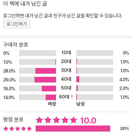
색에 대한 호기심으로 시작된 여정 속에서 자신을 알아가고 성장해
이 책에 내가 남긴 글
가는 하얀 알의 이야기를 담고 있다. 하얀 알은 다양한 색을 만나면서
로그인하면 내가 남긴 글과 친구가 남긴 글을 확인할 수 있습니다.
처음 느껴 보는 감정들을 하나씩 경험한다. 그리고 까맣게 변한 줄 알
로그인하기
았던 순간에도, 그동안 받은 색들은 사라진 게 아니라 자신 안에 이미
자리하고 있었다는 걸 깨닫는다. 이 그림책은 색에 담긴 감정과 이미
지를 아이의 시선에 맞춰 풀어낸다. 노란색은 엄마의 품처럼 포근하
구매자 분포
고, 빨간색은 용기가 불끈 솟는 느낌으로 표현되며, 색을 통해 경험할
10대
0%
0%
수 있는 감정을 구체적이고 직관적으로 전달해 아이들이 ‘색’이라는
20대
1.0%
1.0%
개념을 감각적이고 풍부하게 받아들일 수 있도록 돕는다. 또한 매 장
30대
1.0%
28.0%
면 어떤 색이 등장할지, 누가 색을 나누어 줄지 상상하며 책장을 넘기
40대
4.0%
29.0%
는 즐거움도 있다. 책을 다 읽은 후에는 아이와 함께 주변의 다양한 색
50대
2.0%
19.0%
의 사물과 동물에 대해 그 색이 주는 자신만의 감정과 느낌을 이야기
60대
1.0%
14.0%
를 나눌 수 있다. 뿐만 아니라 제목 속 반복되는 ‘떼굴떼굴’, ‘사르르 사
여성
남성
르르’처럼 책 전반에 등장하는 풍부한 의성·의태어는 아이들의 언어
감각과 어휘력을 길러 주는 데도 큰 도움이 된다. ■ 단순한 형태와 선
10.0
평점 분포
명한 색으로 그려 낸 감각적인 그림책 『떼굴떼굴 사르르 사르르』는
100%