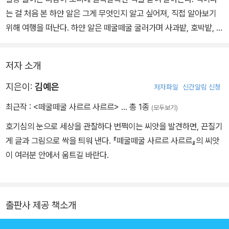
는 걸 처음 본 하얀 알은 그게 무엇인지 알고 싶어져, 직접 알아보기
위해 여행을 떠난다. 하얀 알은 떼굴떼굴 굴러가며 사과밭, 호박밭, 아
기 오리, 애벌레, 블루베리 덤불을 차례로 만나 빨강, 주황, 노랑, 초
록, 파랑색을 하나씩 나누어 받는다. 하지만 파란색이 스며들던 그 순
저자 소개
간 알록달록하게 물들었던 하얀 알은 갑자기 까맣게 변하고 마는데···.
지은이:
김예은
저자파일
신간알림 신청
최근작 :
<떼굴떼굴 사르르 사르르>
… 총 1종
(모두보기)
호기심의 눈으로 세상을 관찰하다 번쩍이는 씨앗을 발견하면, 끈질기
게 글과 그림으로 싹을 틔워 낸다. 『떼굴떼굴 사르르 사르르』의 씨앗
이 여러분 안에서 움트길 바란다.
출판사 제공 책소개