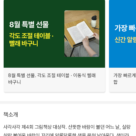
8월 특별 선물. 각도 조절 테이블 · 이동식 빨래
가장 빠르게
바구니
합
책소개
사각사각 제4회 그림책상 대상작. 산뜻한 바람이 불던 어느 날, 살랑
살랑 불어온 바람이 꼬리에 알록달록한 색을 묻혀 날아온다. 색이라