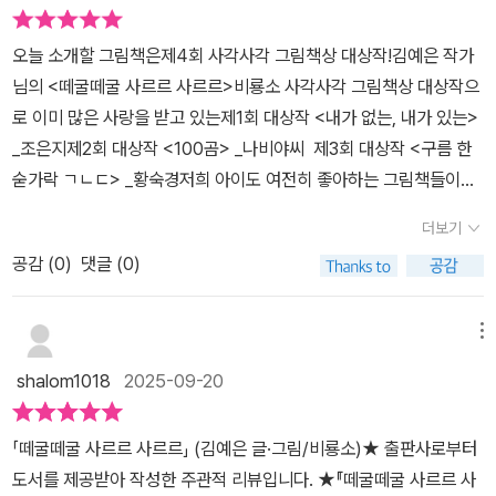
곱씹게 되고,💬 그 색이 나에게 주는 감정을아이와 함께 나눠보는 시
간, 정말 소중했어요!아이와 함께🎨 좋아하는 색을 골라보고,그 색이
오늘 소개할 그림책은제4회 사각사각 그림책상 대상작!김예은 작가
주는 감정을 말해보았어요.이야기 나눌수록 깊어지는 책이에요.
님의 <떼굴떼굴 사르르 사르르>비룡소 사각사각 그림책상 대상작으
➿️➿️🧠 함께 생각해볼 질문들❓ 하얀 알은 왜 여행을 떠났을까?→
로 이미 많은 사랑을 받고 있는제1회 대상작 <내가 없는, 내가 있는>
너라면 처음 보는 색이궁금할 때 어떻게 할 것 같아?❓ 각 색을 만났
_조은지제2회 대상작 <100곰> _나비야씨 제3회 대상작 <구름 한
을 때 어떤 기분이었을까?→ 너는 빨강(주황/노랑/초록/파랑)을 보
숟가락 ㄱㄴㄷ> _황숙경저희 아이도 여전히 좋아하는 그림책들이랍
면어떤 느낌이 들어?❓ 까맣게 변했을 때 알은 어떤 마음이었을까?→
니다그래서 이번 대상작도 기대가 되었어요'떼굴떼굴 사르르 사르
너였다면 무서웠을까, 슬펐을까?❓ 가장 마음에 드는 색은? 그 이유
더보기
르'라는 제목부터의성어 의태어 제목으로 귀여우면서 눈길을 끌어요
는?🫧“파랑을 보니 날아가는 기분이에요!”아이의 말에 ‘자유’라는 감
공감 (
0
)
댓글 (0)
무채색으로 표현된 다양한 무늬의 알들 위로제목이 무지갯빛처럼 반
정이 떠올라정말 신기하고, 마음이 말랑해졌어요🫶❓ 가장 인상 깊었
짝 빛난답니다살랑살랑 바람이 꼬리에 알록달록 색을묻혀 날아오며
던 장면은?질문을 통해🌟 아이가 자기 감정을말로 표현해보는 시간!
이야기가 시작되어요색을 처음 본 하얀 알이 궁금해져 색을 찾아 여
메뉴
💛너무 좋았어요🫧🎨 독후활동🥚 나만의 알 캐릭터 만들기!준비물:
행을 떠나요다른 알들은 하얀 알이 걱정스러웠지만이미 하얀 알은 떼
알 모양 돌, 물감, 면봉색을 찾아 떠난 하얀 알처럼,나만의 색을 담은
shalom1018
2025-09-20
굴떼굴 구르기 시작했어요도입부부터 아이의 상상력을 자극하는 내
알을콕콕 찍어 디자인해보았어요!✔️ 이름도 붙여주고✔️ 그 알의 감정
용으로어떤 이야기가 펼쳐질지 기대하며 알을 따라가보아요떼굴떼굴
도 함께 써보면✨ 창의력과 감수성이 자라나는 시간!📌 우리 꼬마 친
「떼굴떼굴 사르르 사르르」 (김예은 글·그림/비룡소)★ 출판사로부터
굴러 하얀 알이 도착한 곳은 빨간 사과밭'반질반질 사과야, 안녕? 나
구는“알록이달록이! 항상 웃는 알이에요!”하고 소개해줬어요 😊💬
도서를 제공받아 작성한 주관적 리뷰입니다. ★『떼굴떼굴 사르르 사
에게 색을 나워 줄 수 있니?''그럼 그럼 나눠 줄게!' 사르르 사르르'우