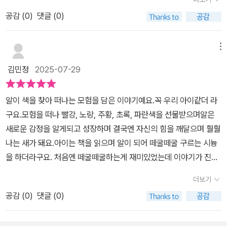
많은 우리 아이도 이 여정이 재미있었는지 색깔 하나하나 짚어가며
공감 (
0
)
댓글 (0)
종알종알 얘기하더라구요.색이 모여 검은색이 될 때는 같이 무슨 일
인지 궁금해하기도 하고 알이 껍데기를 깨고 나와 예쁜 새가 되었을
때는 같이 기뻐하기도 했답니다. 각 색깔이 주는 그 특색과 나눠주는
메뉴
따뜻한 마음들을 우리 아이도 잘 느꼈기를~ 그리고 꼭 기억하기를!
김민정
2025-07-29
알이 색을 찾아 떠나는 모험을 담은 이야기예요.꼭 우리 아이같더 라
구요.모험을 떠나 빨강, 노랑, 주황, 초록, 파란색을 선물받으며알은
새로운 감정을 알게되고 성장하며 결국엔 자신의 힘을 깨달으며 훨훨
나는 새가 돼요.아이는 책을 읽으며 알이 되어 떼굴떼굴 구르는 시늉
을 하더라구요. 처음엔 떼굴떼굴하는게 재미있었는데 이야기가 진행
되면서특히 알이 새가되어 하늘을 날때는 눈이 동그래지며 좋아했어
더보기
요~ 알록달록한 색의 향연이 가득하답니다.
공감 (
0
)
댓글 (0)