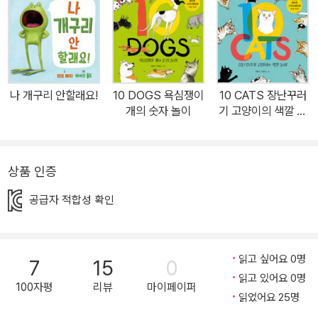
정된 상이다. 제4회 사각사각 그림책상에는 총 42편의 작품이 접수
되었으며, 그림책 기획자 이지원, 그림책 작가 유문조가 심사를 맡아
본심에 오른 총 4편의 작품 중 김예은의 『떼굴떼굴 사르르 사르르』를
대상작으로 최종 선정했다. 심사위원들은 “강렬하면서도 세련된 색
감의 사용, 명확한 메시지 전달, 그리고 이야기의 전개와 완결성 모두
나 개구리 안할래요!
10 DOGS 욕심쟁이
10 CATS 장난꾸러
에서 매우 인상적인 작품이었다.”고 평하며, “제한된 색채 안에서도
개의 숫자 놀이
기 고양이의 색깔 놀
대담하게 화면을 전개해 나가는 작가의 자신감이 돋보인다.”는 평가
이
를 더했다. ■ 떼굴떼굴 굴러 모은 색으로 세상을 채운 하얀 알 이야기
산뜻한 바람이 불던 어느 날, 살랑살랑 불어온 바람이 꼬리에 알록달
상품 인증
록한 색을 묻혀 날아온다. 색이라는 걸 처음 본 하얀 알은 그게 무엇인
공급자 적합성 확인
지 알고 싶어져, 직접 알아보기 위해 여행을 떠난다. 하얀 알은 떼굴떼
굴 굴러가며 사과밭, 호박밭, 아기 오리, 애벌레, 블루베리 덤불을 차
례로 만나 빨강, 주황, 노랑, 초록, 파랑색을 하나씩 나누어 받는다. 하
읽고 싶어요 0명
7
15
0
지만 파란색이 스며들던 그 순간 알록달록하게 물들었던 하얀 알은
읽고 있어요 0명
갑자기 까맣게 변하고 마는데···. “지금까지 나누어 받았던 모든 색은
100자평
리뷰
마이페이퍼
읽었어요 25명
사라진 게 아니라 내 안에 있었던 거야!” 『떼굴떼굴 사르르 사르르』는