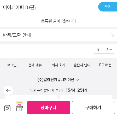
쓰기
마이페이퍼 (0편)
등록된 글이 없습니다
반품/교환 안내
로그인
전체 메뉴
회사 소개
출판사 안내
PC 버전
(주)알라딘커뮤니케이션
뒤로가
1544-2514
일반문의 (발신자 부담)
기
1:1 문의
FAQ
보관함담기
선물하기
장바구니
구매하기
중고매장 위치, 영업시간 안내