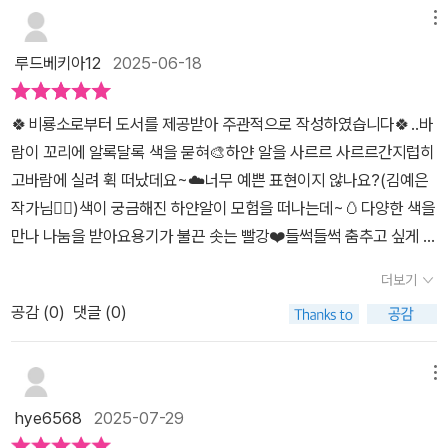
선명한 색감이시각적으로 강렬한 인상을 주는 그림체로제한된 색채
장​
메뉴
만으로도 단계적인 변화와 감정의 흐름을효과적으로 전달하는 대담
루드베키아12
2025-06-18
한 연출이 돋보이는 그림책이에요.감각적인 색채 여정 속에서내면의
메시지를 발견하는 〈떼굴떼굴 사르르 사르르〉단순하면서도 깊은 울
🍀비룡소로부터 도서를 제공받아 주관적으로 작성하였습니다🍀..바
림을 주는 그림책이에요 :)다음 장면에 어떤 색이 등장할지, 어떤 친
람이 꼬리에 알록달록 색을 묻혀🎨하얀 알을 사르르 사르르간지럽히
구가 색을 나눠 줄지아이들과 '이번엔 어떤 친구가 어떤 색을 나눠줄
고바람에 실려 휙 떠났데요~☁️너무 예쁜 표현이지 않나요?(김예은
까?' 대화하다보면더욱 더 몰입해서 빤짝빤짝 빛나는 아이들의 눈빛
작가님👍🏽)색이 궁금해진 하얀알이 모험을 떠나는데~🥚다양한 색을
을 볼 수 있어요!!개인적으로 '색'에 담긴 감정과 의미를만날 때 마다
만나 나눔을 받아요용기가 불끈 솟는 빨강❤️들썩들썩 춤추고 싶게 만
너무 좋았어요!!아이들의 시선에 맞춰, 찰떡으로 풀어내어색을 통해
드는 주황🧡마음이 따뜻해지는 노랑💛쑥쑥 자라날 것만 같은 초록
느낄 수 있는 감정을 직관적으로 표현했어요.알록달록한 색만큼 마음
더보기
💚훨훨 날고 싶은 마음이 드는 파랑💙마지막에 몰랐던 사실을 알게
도 풍성해지는 경험,아이와 함께 나눠보시는 것을 추천드려요🫶.하
공감 (
0
)
댓글 (0)
되는데~..나눔과 각자의 특별한개성의 소중함, 베품을 배우게되는 그
얀 알이 색을 통해 세상과 내면을 탐색하고성장해 가는 모습을 그리
림책이에요.독후활동으로 다양한 색의 알도 그려보고풍선알도 꾸며
고 있으며,의성어·의태어가 풍부하게 활용되어,아이들의 감각과 어휘
봤어요🎨..📗『떼굴떼굴 사르르 사르르』Thank you💟×@birbirs#
메뉴
발달에도 긍정적인 영향 팍팍!!“내 안에 이미 있던 것들”이라는 메시
비룡소#떼굴떼굴사르르사르르#김예은#유아그림책#초등저학년추
지가자존감과 자아 발견의 주제를 부드럽게 전하고 있어유아 뿐만 아
hye6568
2025-07-29
천도서#신간도서#그림책#책육아 #유아추천도서#유아도서
니라 청소년, 어른들이 보기에도 Best!독특하고 세련된 연출로 재미