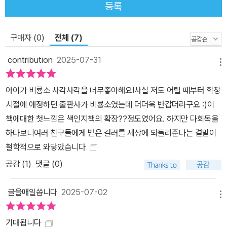
등록
구매자 (0)
전체 (7)
contribution
2025-07-31
메뉴
아이가 비룡소 사각사각을 너무좋아해요!사실 저도 어릴 때부터 학창
시절에 애정하던 출판사가 비룡소였는데 더더욱 반갑더라구요 :)이
책에대한 첫느낌은 색인지책의 확장??정도였어요. 하지만 다회독을
하다보니여러 친구들에게 받은 컬러를 세상에 되돌려준다는 결말이
철학적으로 와닿았습니다
공감 (
1
)
댓글 (0)
글을매일씁니다
2025-07-02
메뉴
기대됩니다