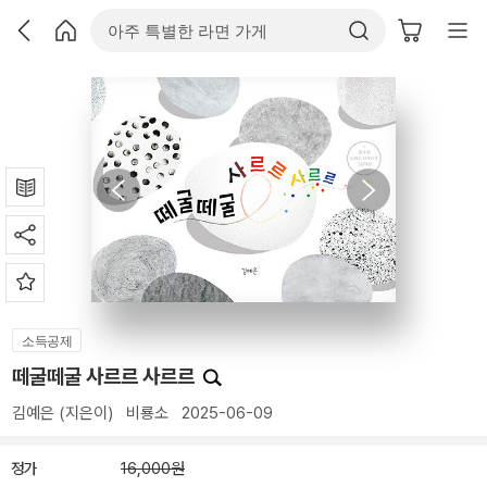
소득공제
떼굴떼굴 사르르 사르르
김예은
(지은이)
비룡소
2025-06-09
정가
16,000원