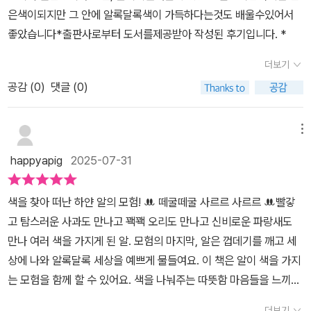
은색이되지만 그 안에 알록달록색이 가득하다는것도 배울수있어서
좋았습니다*출판사로부터 도서를제공받아 작성된 후기입니다. *
더보기
공감 (
0
)
댓글 (0)
메뉴
happyapig
2025-07-31
색을 찾아 떠난 하얀 알의 모험! ꔚ 떼굴떼굴 사르르 사르르 ꔚ빨갛
고 탐스러운 사과도 만나고 꽥꽥 오리도 만나고 신비로운 파랑새도
만나 여러 색을 가지게 된 알. 모험의 마지막, 알은 껍데기를 깨고 세
상에 나와 알록달록 세상을 예쁘게 물들여요. 이 책은 알이 색을 가지
는 모험을 함께 할 수 있어요. 색을 나눠주는 따뜻함 마음들을 느끼고,
색이 어떤 느낌을 주는지도 함께 알아갈 수 있는데요.한창 색에 관심
더보기