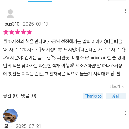
메뉴
bus310
2025-07-17
📕✨세상의 색을 만나며,조금씩 성장해가는 알의 이야기《떼굴떼굴
💫 사르르🎨 사르르》도서정보📖 도서명: 《떼굴떼굴 사르르 사르르》
✍️ 지은이: 김예은 글·그림🏷 펴낸곳: 비룡소 @birbirs🔸한 줄 평내
안의 색을 찾아가는 따뜻한 색채 여행🌈 책소개하얀 알 하나가세상
에 첫발을 디디는 순간,그 발자국은 색으로 물들기 시작해요.🍎 빨강
은 용기를,🎃 주황은 활기를,🐤 노랑은 따뜻함을,🌿 초록은 싱그러
더보기
움을,🫐 파랑은 자유로움을 담아하나하나 받아들이는 알.하지만…🖤
공감 (
0
)
댓글 (0)
온몸이 까맣게물들어버린 그 순간,알은 깨닫게 돼요.✨ “모든 색은 내
안에 있었던 거야!” ✨직접 오려 붙인 듯한 컷아웃 기법,의성어와 의
태어가 살아 숨 쉬는 표현까지!마지막엔 세로로 펼쳐지는 장면으로읽
메뉴
는 재미가 두 배!➿️➿️👀 감상 포인트🖍 주변의 색이 주는 느낌을
꼬니
2025-07-21