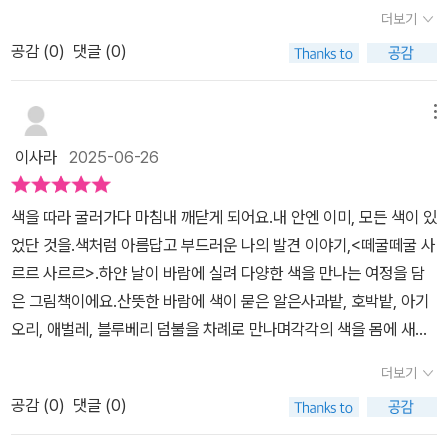
사라진 걸까?'하지만 알고 보니, 모든 색은 여전히 그 안에.감정도, 경
야기를 통해 주변의 사물을 보며색마다 떠오르는 감정을 생각하면서
더보기
얀 풍선에다양한 컬러를 담아보는 활동을 해보았어요매일 평평한 종
험도, 배움도… 사르르 스며든 그대로.아이가 까만 감정 속에 머무는
삶 속의 색을 다시 바라보게 됩니다.​이 책은 색깔과 감정,성장을 하나
이에 그림을 그리다가종이가 아닌 무언가에 그리는 활동을 아이가 참
공감 (
0
)
댓글 (0)
날에도아이 마음속에는 여전히 작고 선명한 색들이 살아 있어요.언젠
로 엮어따뜻하게 전하는 특별한 그림책입니다.​삶에 대한 희망과 나눔
재미있어 해요'엄마 동그란 풍선에 그림 그리니 재미있어요!''내 하얀
가 스스로를 다독이며 다시 빛을 향해 걸어 나오게 되겠지요.색을 따
을 통해함께 살아가는 세상을 담아내고 싶은 따뜻함이 생깁니다.우리
알이 알록달록 예뻐지고 있어요!'하얀 알에 물든 동그란 무늬를 따라
라 감정이 자라고감정을 따라 마음이 깊어져 가는 이야기랍니다.함께
메뉴
네 인생을 작은 그림책 세상 속에 멋지게 담아낸작가의 상상력과 세
그리다가파란 튤립도 그리고 노란 달팽이도 그리고핑크색 애벌레도
읽고,서로의 ‘오늘 색깔’에 대해 이야기해보세요.오늘 우리 아이 마음
계에 감동합니다.​내 안의 색을 하나하나 떠올리게 만들며마음까지 물
이사라
2025-06-26
그려주더라고요처음에 '검은색은 사용 안 할 거야'라고 말하며무지갯
은 무슨 색일까요?@출판사에서 도서를 제공받아 작성한 리뷰입니
들어 갑니다.우리 안에 살아 있는 감정과 경험의 또 다른 이름 색,각자
빛 예쁜 색만 사용해 그리다가'아니야 검은색도 예쁘지'라며검은색으
다.
안에 있는 색을 찾고삶의 색을 다시 기억해 보는 시간으로 초대합니
색을 따라 굴러가다 마침내 깨닫게 되어요.내 안엔 이미, 모든 색이 있
로도 무늬를 그려주더라고요 ㅎㅎ별거 아닌 활동들이지만 책을 읽고
다.​#그림책소개_릴레이 #떼굴떼굴사르르사르르 #김예은글그림 #
었단 것을.색처럼 아름답고 부드러운 나의 발견 이야기,<떼굴떼굴 사
표현해 보는 활동이아이가 참 재미있어하고 책에 애정을 더욱 갖게
비룡소
르르 사르르>.하얀 날이 바람에 실려 다양한 색을 만나는 여정을 담
하는 거 같아요우리 아이의 창의력과 사고력도 향상시켜 주지요^^하
은 그림책이에요.산뜻한 바람에 색이 묻은 알은사과밭, 호박밭, 아기
얀 알의 알록달록 색을 찾아 떠나는 여행!무채색으로 시작해 점점 더
오리, 애벌레, 블루베리 덤불을 차례로 만나며각각의 색을 몸에 새기
해지는 색들로 단순하지만 선명한 색상의 그림들에눈이 즐거운 그림
게 되어요.색을 모을수록 알은 점점 화려해지지만,마지막 파란색을
책이에요알록달록한 색들로 풀어내는 다양한 감정아이와 함께 알록
더보기
받을 때 갑자기 까맣게 변하게 된답니다.까맣게 변한 모습에 우울해
달록 나눠보세요♥​​@birbirs@bir_picturebook#연못지기38기 #
공감 (
0
)
댓글 (0)
하고 있던 찰나,지금까지 나누어 받았단 모든 색이사라진 것이 아니
비룡소 #도서제공#떼굴떼굴사르르사르르 #사각사각그림책#그림책
라 자기 자신 안에 있었던 것이라는걸 깨닫게 되어요..단순한 형태와
추천 #사각사각그림책상 #색깔그림책#책육아 #책추천 #귤이네책