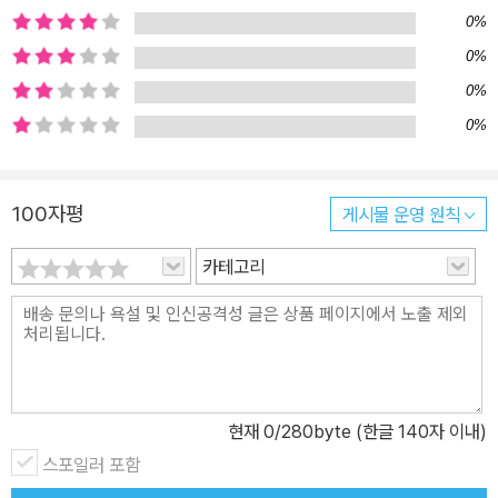
세상을 만나고 변화해 가는 하얀 알의 여정을 컷아웃 기법과 선명한
0%
색감, 대담한 화면 구성으로 시각화한 그림책이다. 페이지마다 펼쳐
0%
지는 색과 형태는 강렬한 시각적 인상과 함께 따뜻한 감성을 더해, 아
0%
이들이 색과 감정을 편안하게 받아들일 수 있도록 돕는다. 작가는 형
0%
태의 정확성보다는 색이 주는 감각을 전하고자, 직접 채색한 종이를
잘라 붙이는 컷아웃 기법을 활용해 장면마다 색과 형태의 입체감을
더했다. 책의 앞면지는 무채색으로 시작해 페이지를 넘길수록 점차
100자평
게시물 운영 원칙
색이 더해지고, 뒷면지에 이르러서는 다채로운 색으로 가득 채워지며
이야기의 흐름을 시각적으로 완성한다. 특히 하얀 알이 껍데기를 깨
카테고리
고 날아오르는 장면에서는 책장이 세로로 길게 펼쳐지며, 독자에게도
마치 함께 날아오르는 듯한 해방감을 안긴다.
현재
0
/280byte (한글 140자 이내)
스포일러 포함