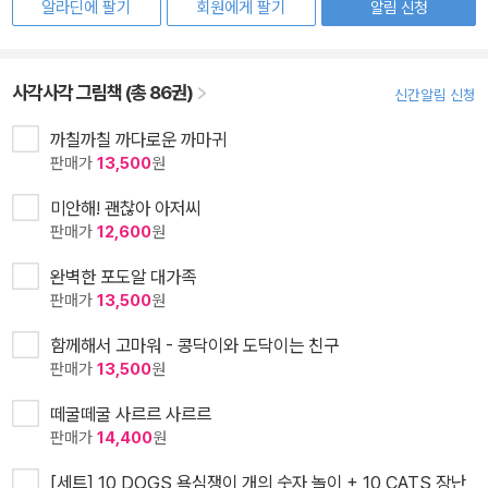
알라딘에 팔기
회원에게 팔기
알림 신청
사각사각 그림책 (총 86권)
신간알림 신청
까칠까칠 까다로운 까마귀
판매가
13,500
원
미안해! 괜찮아 아저씨
판매가
12,600
원
완벽한 포도알 대가족
판매가
13,500
원
함께해서 고마워 - 콩닥이와 도닥이는 친구
판매가
13,500
원
떼굴떼굴 사르르 사르르
판매가
14,400
원
[세트] 10 DOGS 욕심쟁이 개의 숫자 놀이 + 10 CATS 장난