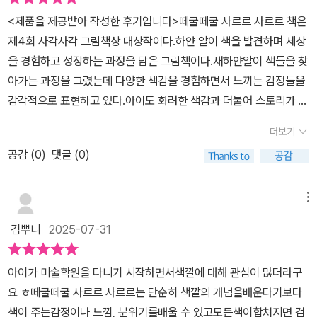
를 더하고,소장 가치를 한껏 더한답니다😉
<제품을 제공받아 작성한 후기입니다>떼굴떼굴 사르르 사르르 책은
제4회 사각사각 그림책상 대상작이다.하얀 알이 색을 발견하며 세상
을 경험하고 성장하는 과정을 담은 그림책이다.새하얀알이 색들을 찾
아가는 과정을 그렸는데 다양한 색감을 경험하면서 느끼는 감정들을
감각적으로 표현하고 있다.아이도 화려한 색감과 더불어 스토리가 재
미있게 표현되어있어 집중력있게 책을 읽었던것 같다.다양한 색이 나
더보기
오기도 하고, 책을 읽어보면서 색에 대한 느낌을 아이들과 이야기해
공감 (
0
)
댓글 (0)
볼수 있는 시간이 될수 있을거같다.
메뉴
김뿌니
2025-07-31
아이가 미술학원을 다니기 시작하면서색깔에 대해 관심이 많더라구
요 ㅎ떼굴떼굴 사르르 사르르는 단순히 색깔의 개념을배운다기보다
색이 주는감정이나 느낌, 분위기를배울 수 있고모든색이합쳐지면 검