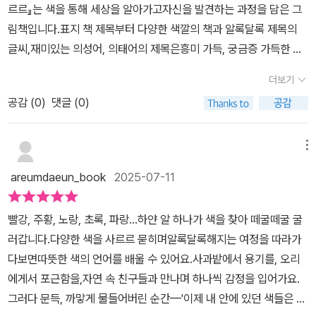
밑줄긋기'지금까지 나누어 받았던 모든 색은사라진 게 아니라모두 내
르르』는 색을 통해 세상을 알아가고자신을 발견하는 과정을 담은 그
아, 빨간색은 힘이 불끈불끈, 용기가 솟아나! 다른 색은 어떨까?'주황
안에 있었던 거야.'📖 #매력찾기처음엔 가로로 읽는 책인 줄 알았는
림책입니다.​표지 책 제목부터 다양한 색깔의 책과 알록달록 제목의
호박밭, 노란 아기 오리, 초록 애벌레,파란 블루베리 덤불을 차례로 만
데…📚 마지막엔 세로로 쭉 펼쳐지며완전히 다른 세상이 열렸어요!
글씨,재미있는 의성어, 의태어의 제목은흥미 가득, 궁금증 가득한 기
나친구들의 색을 조금씩 나누어 받아요하지만 알록달록 예쁜 빛으로
🪽 마치 알과 함께 하늘로 날아오르는 느낌!아이도 “우와~!” 하고 감
대가 생깁니다.​이야기는 아직 어떤 색도 없는 하얀 알에서 시작됩니
물든 알은마지막 파란색이 스며들면서 깜깜한 까만색으로 변해버려
더보기
탄했답니다😊📦 출판사로부터 도서를 제공받아서평을 작성했습니
다.바람에 이끌려 길을 떠난 알은 굴러가면서사과, 호박, 아기 오리,
요하얀 알에게 무슨 일이 일어난 걸까요?색에 대한 호기심으로 시작
다. 감사합니다🥚#떼굴떼굴사르르사르르 #비룡소 #사각사각그림
공감 (
0
)
댓글 (0)
애벌레, 블루베리 등을차례로 만나게 됩니다.그 과정에서 빨강, 주황,
된 하얀 알의 여행을따라가다 보면 다양한 색을 만나요그리고 색에
책상#그림책추천 #신간그림책 #색채감정그림책#컬러테라피
노랑, 초록, 파랑의 색을하나씩 받아들이며 점점 달라집니다.하얀 알
대한 느낌과 감정을 표현하는데아이와 색에 대한 느낌과 이야기를 나
로 태어나 다양한 색깔을 만나고색을 모으는 과정이 마치 우리 인생
메뉴
눠볼 수도 있어요빨간색은 힘이 불끈불끈 용기가 솟는 느낌주황은 엉
같습니다.하얀 백지처럼 태어나 다양한 인생을 만나며자신의 색을 만
덩이가 들썩들썩 춤추고 싶은 느낌파란색은 가슴이 활짝 마음껏 훨훨
areumdaeun_book
2025-07-11
들어 갑니다.하얀 알이 만나는 장면 장면의 색들은강렬한 인상을 줍
날고 싶은 색이라고 표현하는데저희 아이는 파랑은 시원하고 차가운
니다.세상에 대한 하얀 알의 호기심과 용기에 박수를 보냅니다.​색을
거 같다고 말하더라고요파란색을 보면 바다와 하늘이 떠오르고차분
빨강, 주황, 노랑, 초록, 파랑…하얀 알 하나가 색을 찾아 떼굴떼굴 굴
건네주는 만남 하나하나가하얀 알을 달라지게 하며 성장하게 합니다.
하고 안정감 있는 느낌을 주지요내가 좋아하는 색의 느낌은 무엇인지
러갑니다.다양한 색을 사르르 묻히며알록달록해지는 여정을 따라가
누군가의 선물 같은 색 덕분에알은 자기 안의 새로운 세계를 발견합
알이 경험하는 감정을 읽어보며 표현해 보세요 그리고 가로로 읽다
다보면따뜻한 색의 언어를 배울 수 있어요.사과밭에서 용기를, 오리
니다.​하지만 모든 색이 모인 순간알은 갑자기 까맣게 변해 버립니다.
가 마지막엔 세로로 펼쳐지는그림이 시원하게 담겨 있답니다다양한
에게서 포근함을,자연 속 친구들과 만나며 하나씩 감정을 입어가요.
하얀 알은 어떻게 되었을까요?​『떼굴떼굴 사르르 사르르』는 색을 통
색깔과 함께 하늘로 날아오르는 느낌!마지막 장면도 궁금하지 않으신
그러다 문득, 까맣게 물들어버린 순간—'이제 내 안에 있던 색들은 다
해 감정을 배우고스스로를 이해하는 과정을 담은 그림책입니다.​책 이
가요?떼굴떼굴 굴러 색을 모은 하얀 알처럼아이와 독후 활동으로 하