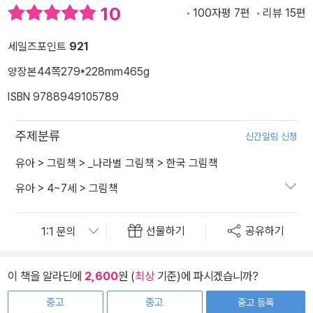
10
100자평 7편
리뷰 15편
세일즈포인트
921
양장본
44쪽
279*228mm
465g
ISBN 9788949105789
주제분류
신간알림 신청
유아
>
그림책
>
_나라별 그림책
>
한국 그림책
유아
>
4~7세
>
그림책
선물하기
공유하기
이 책을 알라딘에
2,600
원 (
최상
기준)에 파시겠습니까?
중고
중고
중고 등록