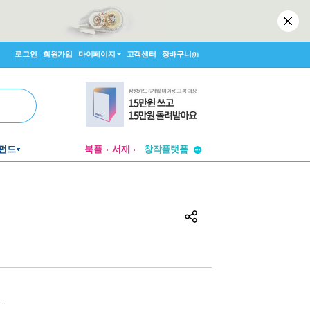
로그인
회원가입
마이페이지
고객센터
장바구니
(0)
투비컨티뉴드
펀드
북플
서재
창작플랫폼
투비컨티뉴드
원