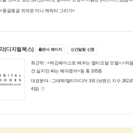
<몽글몽글 귀여운 미니 캐릭터 그리기>
각(디지털북스)
출판사 페이지
신간알림 신청
최근작 :
<허깅페이스로 배우는 멀티모달 모델>
,
<처음
건 싫지만 AI는 해야겠어>
등 총 335종
대표분야 : 그래픽/멀티미디어 3위 (브랜드 지수 262,83
4점)