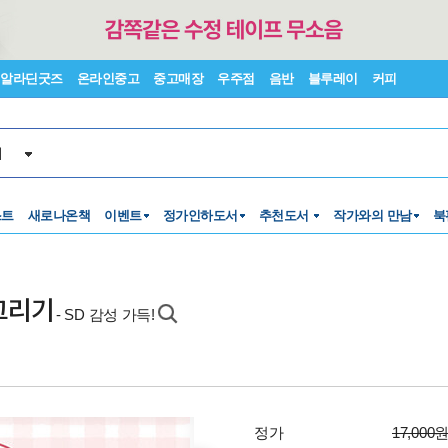
알라딘굿즈
온라인중고
중고매장
우주점
음반
블루레이
커피
서
스트
새로나온책
이벤트
정가인하도서
추천도서
작가와의 만남
북
그리기
- SD 감성 가득!
정가
17,000