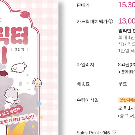
15,3
판매가
13,0
카드최대혜택가
알라딘 
최대 1만
시) / 
1만원 
마일리지
850원(5
+ 5만원
배송료
무료
수령예상일
양탄자배
오후 1
(중구 서
Sales Point :
945