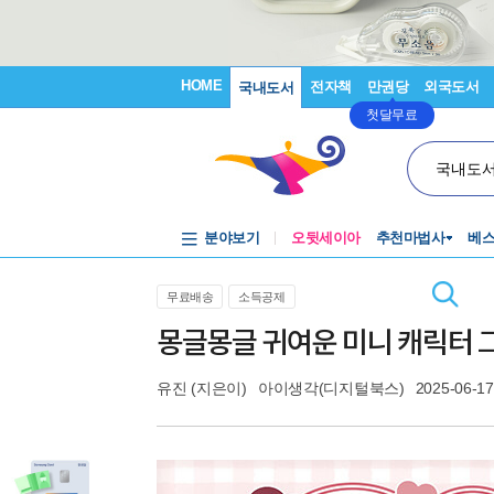
HOME
전자책
만권당
외국도서
국내도서
첫달무료
국내도
분야보기
오뒷세이아
추천마법사
베
무료배송
소득공제
몽글몽글 귀여운 미니 캐릭터 
유진
(지은이)
아이생각(디지털북스)
2025-06-17