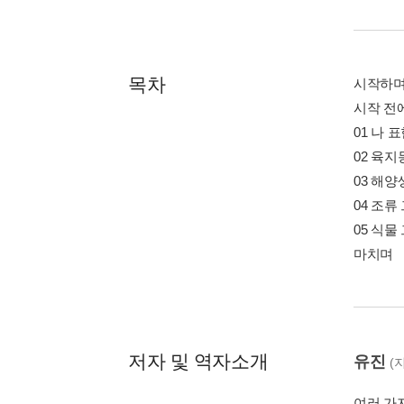
목차
시작하
시작 전
01 나 
02 육
03 해
04 조류
05 식물
마치며
저자 및 역자소개
유진
(
여러 가