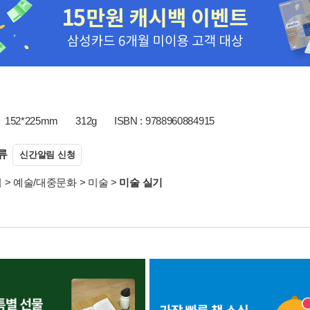
152*225mm
312g
ISBN : 9788960884915
류
신간알림 신청
서
>
예술/대중문화
>
미술
>
미술 실기