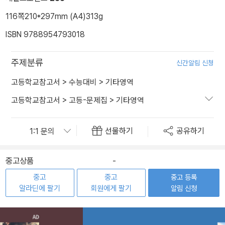
116쪽
210*297mm (A4)
313g
ISBN 9788954793018
주제분류
신간알림 신청
고등학교참고서
>
수능대비
>
기타영역
고등학교참고서
>
고등-문제집
>
기타영역
선물하기
공유하기
중고상품
-
중고
중고
중고 등록
알라딘에 팔기
회원에게 팔기
알림 신청