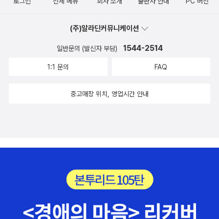
로그인
전체 메뉴
회사 소개
출판사 안내
PC 버전
(주)알라딘커뮤니케이션
1544-2514
일반문의 (발신자 부담)
1:1 문의
FAQ
중고매장 위치, 영업시간 안내