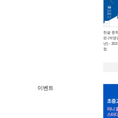
한끝 중
편 (박영민)
년)
- 20
정
이벤트