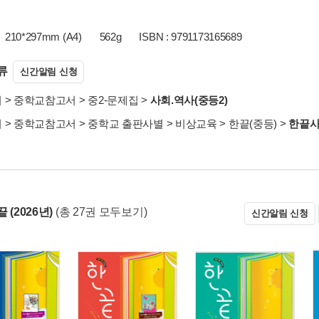
210*297mm (A4)
562g
ISBN : 9791173165689
류
신간알림 신청
서
>
중학교참고서
>
중2-문제집
>
사회.역사(중등2)
서
>
중학교참고서
>
중학교 출판사별
>
비상교육
>
한끝(중등)
>
한끝사
 (2026년)
(총 27권 모두보기)
신간알림 신청