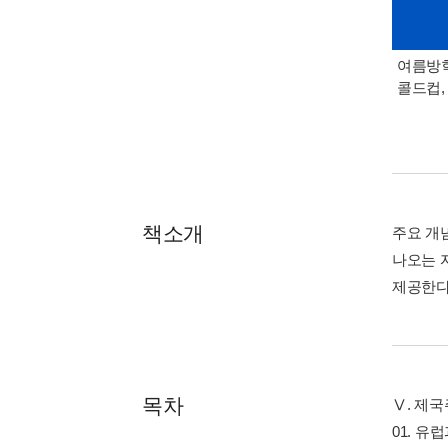
여름방학
콜드컵,
책소개
주요 개
나오는 
제공한다
목차
Ⅴ. 제
01. 유