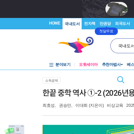
HOME
전자책
만권당
외국도서
국내도서
첫달무료
국내도
분야보기
오뒷세이아
추천마법사
베
소득공제
한끝 중학 역사 ①-2 (2026년용
최효성
,
권승만
,
이대희
(지은이)
비상교육
202