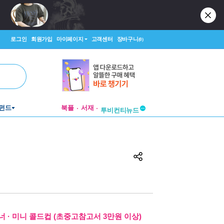
로그인
회원가입
마이페이지
고객센터
장바구니
(0)
펀드
북플
서재
투비컨티뉴드
창작플랫폼
투비컨티뉴드
 · 미니 콜드컵 (초중고참고서 3만원 이상)