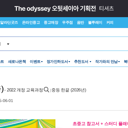
알라딘굿즈
온라인중고
중고매장
우주점
음반
블루레이
커피
서
스트
새로나온책
이벤트
정가인하도서
추천도서
작가와의 만남
북
)
- 2022 개정 교육과정
중등 한끝 (2026년)
|
5-06-01
초중고 참고서 + 스터디 플래너