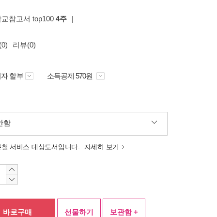
학교참고서 top100
4주
|
0)
리뷰(0)
자 할부
소득공제 570원
안함
분철 서비스 대상도서입니다.
자세히 보기
바로구매
선물하기
보관함 +