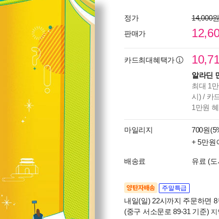
정가
14,000
12,6
판매가
10,7
카드최대혜택가
알라딘 
최대 1만
시) / 
1만원 
마일리지
700원(5
+ 5만원
배송료
유료 (도
양탄자배송
주말특급
내일(일) 22시까지 주문하면 8월
(중구 서소문로 89-31 기준)
지