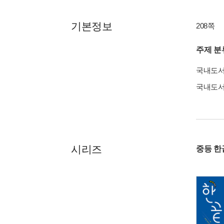
기본정보
208쪽
주제 분
국내도
국내도
시리즈
중등 한끝