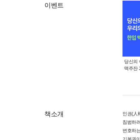
이벤트
당신의 
맥주잔 2
책소개
인권(人
침범하려
변호하는
기본권이