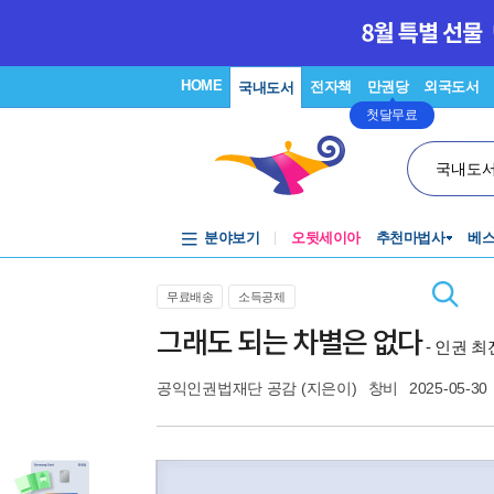
HOME
전자책
만권당
외국도서
국내도서
첫달무료
국내도
분야보기
오뒷세이아
추천마법사
베
무료배송
소득공제
그래도 되는 차별은 없다
- 인권 
공익인권법재단 공감
(지은이)
창비
2025-05-30