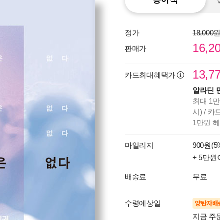
정가
18,000
16,2
판매가
13,7
카드최대혜택가
알라딘 
최대 1만
시) / 
1만원 
마일리지
900원(5
+ 5만원
배송료
무료
수령예상일
양탄자배
지금 주