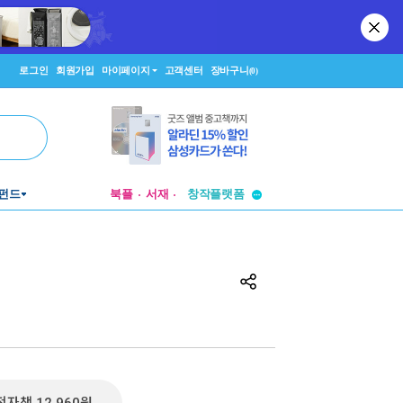
로그인
회원가입
마이페이지
고객센터
장바구니
(0)
투비컨티뉴드
펀드
북플
서재
창작플랫폼
투비컨티뉴드