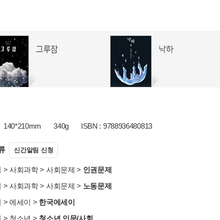
140*210mm
340g
ISBN : 9788936480813
류
신간알림 신청
서
>
사회과학
>
사회문제
>
인권문제
서
>
사회과학
>
사회문제
>
노동문제
서
>
에세이
>
한국에세이
서
>
청소년
>
청소년 인문/사회