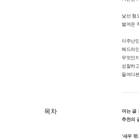
낯선 혐
벌여온 
이주난민
헤드라인
무엇인지
성찰하고
들여다본
목차
여는 글
추천의 
‘새우 