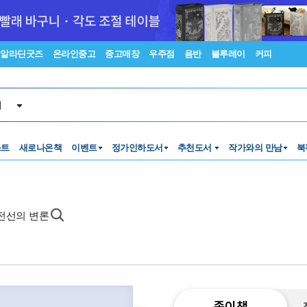
알라딘굿즈
온라인중고
중고매장
우주점
음반
블루레이
커피
서
스트
새로나온책
이벤트
정가인하도서
추천도서
작가와의 만남
북
최전선의 변론
종이책