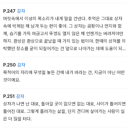
이라면 좋아질 수도 있을 것만 같았다. 그의 빵에는, 잘못 사용하면 조
청을 매몰차게 거절한다. 위저드 베이커리가 전하는 판타지는 현실로
금은 위험한 향신료일지 몰라도, 과거와 현재 대신 미래가 들어있기
부터 도피해 자기 마음대로 꿈꾸는 몽상이 결코 아니다. 무거운 현실
P.247
감자
때문이다. - 112p
이 마법의 세계에도 적용되는 모습을 보며 소년은 자신 또한 집으로
머릿속에서 이성의 목소리가 내게 말을 건넨다. 추억은 그대로 상자
돌아가야 한다는 사실을 깨닫고 씁쓸함을 느낀다.
속에 박제된 채 남겨 두는 편이 좋아. 그 상자는 곰팡이나 먼지와 함
자신의 아픔은 자신에게 있어서만 절댓값이다. - 163p
이렇듯 위저드 베이커리에선 잔혹한 현실이 그대로 드러나지만, 그곳
께, 습기를 가득 머금고서 뚜껑도 열지 않은 채 언젠가는 버려져야만
에서 소년은 한 줄기 위로를 얻기도 한다. 점장이 몽마의 습격을 당한
하지. 환상은 환상으로 끝났을 때 가치 있는 법이야. 한때의 상처를 의
날, 괴로워하는 점장을 보던 소년은 악몽을 대신 꾸겠다고 몽마에게
탁했던 장소를 굳이 되짚어가는 건 앞으로 나아가는 데에 도움이 되
말하고, 세상을 떠난 엄마가 나오는 악몽을 꾼 뒤 이틀 동안 일어나지
지 않아. 아직도 어린 시절의 마법 따위를 믿는 녀석은 어른이 될 수
못한다. 잠에서 깨어난 소년은 자신을 진심으로 걱정하는 점장을 보
없다고.
P.250
감자
며 가족에게서조차 느껴 본 적 없는 위안에 눈물을 흘린다.
그러나 나는 그 목소리를 무시하고 더욱 빨리 달린다. 추억이라니. 환
목적어의 자리에 무엇을 놓든 간에 내가 바라는 건, 지금이 아닌 어떤
“……낄 만한 데 껴. 누가 너더러 그따위 짓을 하랬냐.”
상이라니. 그 모든 것은 내게 있어서는 줄곧 현재였으며 현실이었다.
것이에요.
“…….”
마법이라는 것 또한 언제나 선택의 문제였을 뿐 꿈속의 망중한이 아
긴장이 풀리자 뜻밖에도 눈물이 새어 나왔다. 학교 담임이, 또는 배 선
니었다.
P.251
감자
생이 내게 똑같은 일을 했을 때 내 마음을 채웠던 건 회피나 분노, 억
상처가 나면 난 대로, 돌아갈 곳이 없으면 없는 대로, 사이가 틀어지면
울함 아니면 냉소 같은 것들이었다. 지금 몰려오는 감정은 낯선 종류
틀어진 대로. 그렇게 흘러가는 삶을, 단지 견디며 살아가는 사람이 실
였고, 아픔 또한 누군가가 나를 진심으로 걱정하고 있음을 아는 데에
은 더 많을 터다.
서 오는 것이었다. (162면)