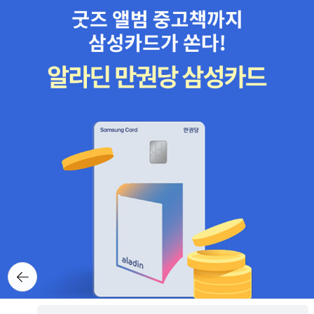
이 있습니다. 현재 영국, 미국 일본 등 15개 국가에서 조건부 허가 또
는 긴급 사용승인되었지만, 팍스로비드보다는 사망위험 효과가 떨어
져 팍스로비드의 추가 물량 도입이 시급하다는 지적도 있다고 합니
다. 4. 아스트라제네카의 항체치료제 '이부실드'의 도입과 긴급사용승
인신청 요청을 검토중이라는 뉴스도 있습니다. 이부실드는 백신접종
으로 항체형성이 어려운 중증 면역저하자 등에게 효과가 있는 것으로
알려졌습니다. 5. 이주열 한국은행총재 후임으로 이창용 국제통화
기금(IMF) 아시아 태평양 담당 국장이 지명되었다는 뉴스가 있습니
다. 6. 우크라이나 의용군에 지원하기 위해 출국한 현역 군인 소식은
어제 뉴스에서 나온 내용입니다. 휴가를 내고 출국해서 폴란드에서
우크라이나로 입국할 예정이었으나, 폴란드 우크라이나 접경지의 국
경검문소에서 입국 거부되었다는 소식이 있습니다. 현역 군인의 경우
해외로 나가기 위해서는 국외여행 허가를 받아야 하지만, 이러한 절
차를 지키지 않아 군무이탈에도 해당될 수 있고, 귀국시 여권법 위반
도 적용될 수 있습니다. 앞서 의용군으로 참여하겠다며 무단 출국한
뒤로가
이근 전 해군특수전전단 대위는 여전히 우크라이나에 있는 것으로 알
기
려졌습니다. 코로나19 확진자가 이제 누적으로는 1천만명이 넘었습
니다. 매일 30만이상 40만 가까운 인원이 신규 확진자가 되는데, 오
보관함담기