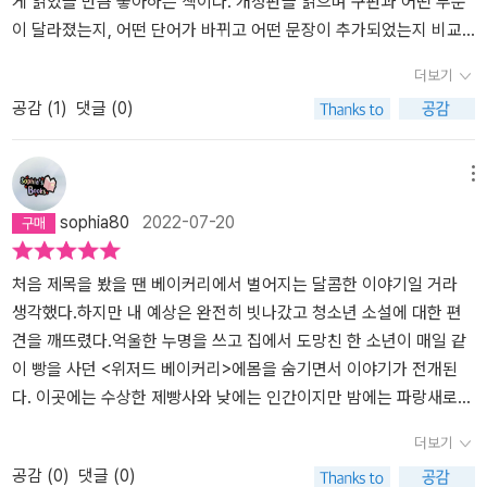
많아졌다. 그래서 늘 책임을 회피하고 싶었다. 누군가가 수습해줬으
게 읽었을 만큼 좋아하는 책이다. 개정판을 읽으며 구판과 어떤 부분
절된 공간이지만 드러나지 않은 수면 밑으로 섬과 섬들은 단단하게
다. 그러니까 우리에게 주어진 현실에 충실해야 한다,는 뻔한 말을 또
면 좋겠고 나 대신 선택을 해주길 바랐다. 내 인생에 자유가 주어졌는
이 달라졌는지, 어떤 단어가 바뀌고 어떤 문장이 추가되었는지 비교
연결되어 있다. 서로의 존재 방식을 인정하고, 이해하는 것은 결코 쉽
주워섬겨야겠다. 입속은 단데 현실도 그만큼 쓰다.
데 그만큼의 책임은 지기 싫었다. 그래서 위저드 베이커리 속 쿠키들
하며 읽는 재미가 쏠쏠했다.『위저드 베이커리』는 출간 당시 내게 신
더보기
지 않은 일이다. 이는 타인과 삶의 온도를 맞춰가는 일이며, 상대적 성
이 너무 달콤해보였고 주인공이 타임 리와인드를 사용해 행복해지길
선하고 획기적인 작품이었다. 지금과 달리 당시는 장르문학이 등한시
공감 (
1
)
댓글 (0)
숙의 시간을 요하는 것이기 때문이다. 하지만 그럼에도 불구하고 우
바랐다. 부서져 사용할 수 없었지만. 결말은 Y의 경우와 N의 경우 2
되던 시기였는데, '청소년 판타지 소설'이 무려 '제2회 창비청소년문
리는 함께 살아갈 수밖에 없다. 삶의 흔적, 아픔을 매개로 서로의 존재
개로 나뉘는데 나는 N이 진정한 결말이라고 생각한다. 타임 리와인더
학상'을 받으며 등단했다는 사실은 그 자체로 독자에게도, 문단에도
를 인정하고 이해하고 위로하게 되는 것이다. 그러한 과정을 거치며
가 부서져 사용할 수 없는 상태여서도 맞지만 작가의 의도를 생각해
큰 파장을 일으켰을 것이다. 심지어 꿈과 희망을 노래하는 게 아니라
메뉴
우리는 삶의 고통을 무조건적으로 거부하거나 부정하지 않고 서로의
봤을 때 더 적절한 결말일 것이다. N의 경우에서 시간을 돌리지 못 한
선택과 책임, 현실에 대해 말하는 청소년소설은 정말 흔치 않았다.그
sophia80
2022-07-20
온기를 느끼며 진정한 위로의 경험을 얻는다. 초월적인 존재를 통해
소년은 그 나름대로 삶을 견디면서 살아간다. 원했던 따뜻한 가족은
랬기에 『위저드 베이커리』는 문학계에 꼭 필요한 소설이었고, 10년이
서도 치유 받을 수 없는 오직 사람에게서만 구할 수 있는 마음이 존재
잃었을지언정 조금씩 성장하며. 냉정하지만 따뜻했던 찰나의 순간을
넘는 시간 동안 독자들에게 줄곧 사랑받아 왔다. 독자를 빨아들이는
하는 것이다. 밝은 곳에서는 어두운 곳이 보이지 않지만, 인간은 서로
품에 안고..시간을 되돌려 다른 인생을 살았다면 소년은 행복했을까?
독특한 설정과 매력적인 인물들, 무엇보다 작가의 뛰어난 필력 때문
처음 제목을 봤을 땐 베이커리에서 벌어지는 달콤한 이야기일 거라
간에 존재하는 적당한 어둠 속에서 희미한 빛과 온기로 서로를 알아
소설을 읽으면 이 질문을 듣고 고민하게 된다. 실존주의 철학에서는
이었을 터다. 나는 이 책을 처음 읽었을 때 스토리뿐만 아니라 문장에
생각했다.하지만 내 예상은 완전히 빗나갔고 청소년 소설에 대한 편
볼 수 있는 존재이기 때문이다. 영화 <노인을 위한 나라는 없다>의
인간이 자신의 선택에 대한 책임을 인식할 때, 그 책임을 스스로 받아
도 감탄했다. 본작이 데뷔작이라고는 믿기 어려울 정도로 유려하고,
견을 깨뜨렸다.​억울한 누명을 쓰고 집에서 도망친 한 소년이 매일 같
살인마는 안톤 시거는 우연히 만나는 사람들을 살인의 대상으로 선택
들일 때 진정한 삶의 의미를 찾고 주체적인 인생을 살 수 있다고 말한
누구도 따라할 수 없는 개성적인 문장이었다. 이 책으로 구병모 작가
이 빵을 사던 <위저드 베이커리>에몸을 숨기면서 이야기가 전개된
하고 동전 던지기를 통해 살인 여부를 결정한다. 이는 개인의 의지와
다. 실존주의 철학을 잘 알지는 못 하지만 이 책과 맞닿아 있다고 생각
에게 빠져 현재까지 그가 쓴 작품은 모두 읽었으니 『위저드 베이커
다. 이곳에는 수상한 제빵사와 낮에는 인간이지만 밤에는 파랑새로
노력만으로는 극복할 수 없는 삶의 우연성을 상징하는 것이다. 동시
한다. 그래서 시간을 돌리지 못한 소년의 인생이 조금이나마 행복에
리』는 내게도 뜻깊은 작품이다.개정판이 출간되었을 때 놀랐던 점은,
변하는 점원이 있다. 빵집이 24시간 운영하는 것도 이상한데 빵집에
더보기
에 '전부를 걸어야만 전부를 얻을 수 있다.'는 안톤 시거의 말은 누구
더 가까워보인다.‘그 선택의 결과까지 눈에 보이지 않는 힘에 의존하
출판사의 마케팅과 대부분 독자들의 반응이 이 책을 '위로의 서사'로
서 운영하는 인터넷 쇼핑몰에서는 수상한 물품들을 팔고 있다. 소년
공감 (
0
)
댓글 (0)
에게나 공평하게 한 번씩 주어진 삶에 임하는 진지한 탐구 자세와 의
기 시작하면, 너의 선택은 더욱 돌이킬 수 없는 방향으로 나아갈 거란
인식하고 있다는 점이었다. 개인의 모든 감상을 존중하지만, 나는 이
은 베이커리의 오븐 속에 숨어 있는 동안 인터넷 주문을 확인하는 일