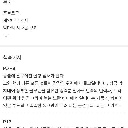
친 한 소년이 우연히 몸을 피한 기묘한 빵집 ‘위저드 베이커리’에서 마
목차
법 같은 이야기가 흥미롭게 펼쳐진다. 시대에 맞게 바뀐 표현, 새롭게
프롤로그
정제되고 더해진 문장, 반지수 작가의 유려한 일러스트가 돋보이는
개암나무 가지
이번 개정판에선 구병모 작가 특유의 달콤쌉쌀한 판타지가 다시 한번
악마의 시나몬 쿠키
빛난다.
★★★ 작사가 김이나, 소설가 천선란 추천! ★★★
내게 『위저드 베이커리』는 잔혹하고 차가운 얼굴을 한, 너무도 따뜻
책속에서
한 구원의 서사다. 김이나(작사가)
오래도록, 생의 시절마다 꺼내어 맛보게 되는 이야기. 천선란(소설가)
P.7~8
중불에 달구어진 설탕 냄새가 난다.
한국 영어덜트 소설의
그와 함께 다른 모든 것들이 감각의 뒤편에서 들고일어난다. 방금 막
시작을 알린 작품
치대어 풍부한 글루텐을 함유한 중력분 밀가루 반죽의 탄력과, 프라
미스터리와 호러, 판타지의 요소를 두루 갖춘 『위저드 베이커리』는
이팬 위에 원을 그리며 녹는 노란 버터에서 일어나는 거품과, 커피에
한국 영어덜트 소설 장르를 개척한 작품으로 평가받는다. 『위저드 베
얹은 부드럽고 촉촉한 생크림이 그려 내는 물결무늬. 나는 그 가게 앞
이커리』가 처음 세상에 나온 2009년만 해도 한국에서 영어덜트 소설
에 설 때마다 발효된 이스트의 활발한 움직임을 인식할 수 있었고, 그
이라는 장르는 생소했다. 그리고 13년이 지난 지금, 우리나라엔 『아
날의 타르트 위에 얹을 무화과잼 또는 살구잼의 풍미를 섬세하게 식
P.13
몬드』 『스노볼』 『나나』 『나인』 등 다채로운 영어덜트 소설이 자리를
별할 수 있었다.