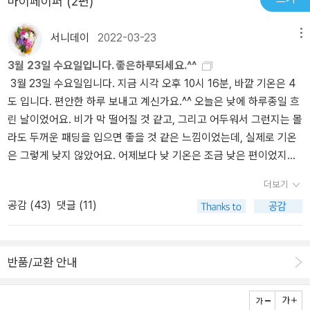
마이페이퍼 (2편)
기쁨도 온전히 나의 것이다. 앞으로도 그럴 것이다. 만신창이가 되어
도 나아갈 것이다. 가끔씩 뒤를 돌아보면, 내 유년의 길목에서 위저드
서니데이
2022-03-23
메뉴
베이커리의 간판이 불을 환히 밝히고 있을 것이다. 그것으로 충분하
다.
3월 23일 수요일입니다. 좋은하루되세요.^^
3월 23일 수요일입니다. 지금 시각 오후 10시 16분, 바깥 기온은 4
도 입니다. 편안한 하루 보내고 계신가요.^^ 오늘은 낮에 하루종일 흐
린 날이었어요. 비가 막 떨어질 것 같고, 그리고 어두워서 그런지는 몰
라도 두꺼운 패딩을 입으면 좋을 것 같은 느낌이었는데, 실제로 기온
은 그렇게 낮지 않았어요. 어제보다 낮 기온은 조금 낮은 편이었지만,
아침에는 4도 정도 되었고, 낮에도 8도 가까이 되었으니까요. 어제
더보기
미세먼지가 좋지 않을 거라는 뉴스 들었는데, 오늘 날씨 확인해보니,
공감 (
43
)
댓글 (11)
지금은 괜찮은 편입니다. 미세먼지는15 좋음, 초미세먼지도 11 좋음
입니다. 어제는 저녁 뉴스에서 서쪽지역의 미세먼지가 좋지 않을 거
라고 했는데, 오늘 저녁 뉴스에서는 동쪽 지역으로 색상이 달라졌어
반품/교환 안내
요. 내일은 오늘보다 낮기온이 많이 올라갑니다. 같은 중부지역이라
고 해도 서울지역과 충청 지역의 기온은 다르더라구요. 남쪽은 조금
더 따뜻할 것 같고요. 3월도 이제 후반이 되어가는데, 여전히 추운 날