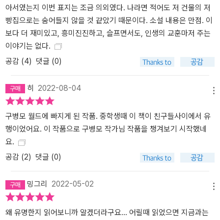
아서였는지 이번 표지는 조금 의외였다. 나라면 적어도 저 건물의 저
빵집으로는 숨어들지 않을 것 같았기 때문이다. 소설 내용은 만점. 이
보다 더 재미있고, 흥미진진하고, 슬프면서도, 인생의 교훈마저 주는
이야기는 없다.
공감 (
4
)
댓글 (0)
히
2022-08-04
메뉴
구병모 월드에 빠지게 된 작품. 중학생때 이 책이 친구들사이에서 유
행이었어요. 이 작품으로 구병모 작가님 작품을 챙겨보기 시작했네
요.
공감 (
2
)
댓글 (0)
밍그리
2022-05-02
메뉴
왜 유명한지 읽어보니까 알겠더라구요... 어릴때 읽었으면 지금과는