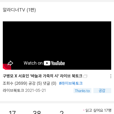
알라디너TV
(1편)
구병모 X 서효인 ‘바늘과 가죽의 시‘ 라이브 북토크
메뉴
조회수 (2699) 공감 (5)
댓글 (0)
#라이브북토크
라이브북토크
2021-05-21
읽고 싶어요 17명
17
38
2