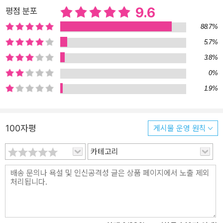
9.6
평점 분포
88.7%
5.7%
3.8%
0%
1.9%
100자평
게시물 운영 원칙
카테고리