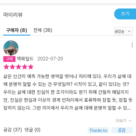
쓰기
마이리뷰
구매자 (8)
전체 (38)
메뉴
잭와일드
2022-07-20
삶은 인간의 예측 가능한 영역을 벗어나 자리해 있다. 우리가 삶에 대
해 분명히 말할 수 있는 건 무엇일까? 시작이 있고, 끝이 있다는 것?
우리는 삶에 대한 진실의 한 조각이라도 얻기 위해 간절히 매달리지
만, 진실은 현실과 이상의 경계 언저리에서 표류하며 잡힐 듯, 잡힐 듯
잡히지 않는다. 그런 의미에서 우리가 삶에 대해 분명히 말할 수 있는
것은 그렇게 많지 않다. 인간의 삶은 평범한 사건들이 빚어낸 기적이
더보기
고 역사다. 사소하고 시시콜콜한 삶의 순간순간들이 누적되어 이루어
공감 (
37
)
댓글 (0)
진 인생은 누구에게나 값지고 귀한 것이다. 그런 순간순간들이 모여