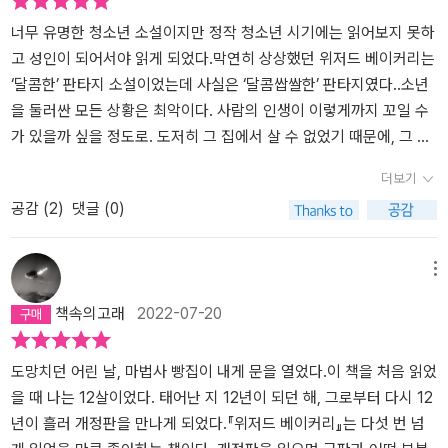
비록 허구로 이루어진 세계이지만 그러한 현실에 안주하며 살 수 있
존재의 타당성에 대해 묻지 않을 수 없다. 존재한다는 것만으로 죄가
는 약이고, 빨간 알약은 참혹하고 고통스럽지만 거짓을 꿰뚫고 불편
될 수 있다는 생각과 모든 일이 자신의 탓일 리는 없다는 좌절이 머릿
너무 유명한 청소년 소설이지만 정작 청소년 시기에는 읽어보지 못하
한 진실을 바라볼 수 있는 약이다. 네오는 단 한 번의 돌이킬 수 없는
속에서 뒤엉킨다. 그런 아이를 위로하는 건 '빵'이다. '빵'은 제대로 끼
고 성인이 되어서야 읽게 되었다.막연히 상상했던 위저드 베이커리는
선택의 순간에 빨간 알약을 삼키고 진실을 택한다. <위저드 베이커리
니를 챙기지 못하는 아이의 지긋지긋한 생존수단이자, 단 한 입만으
‘달콤한’ 판타지 소설이었는데 사실은 ‘달콤쌉쌀한’ 판타지였다..소년
>는 성장 소설이지만, 고통과 상처, 수없이 밀려드는 갈등과 난관을
로 과거를 현재로 끌어당기는 유일한 유품이다. 아이의 과거와 현재,
을 둘러싼 모든 상황은 최악이다. 사람의 인생이 이렇게까지 꼬일 수
극복하고 극적인 결말을 맺는 성장소설의 문법을 거부한다. 마치 매
그리고 미래는 '빵'을 매개체로 하나로 연결된다. '빵'이라는 수단을 통
가 있을까 싶을 정도로. 도저히 그 집에서 살 수 없었기 때문에, 그 공
트릭스의 빨간 알약을 삼키고, 마법과 판타지의 프리즘으로 들여다
해 아이는 상처받은 과거를 견디고 나면 그 길의 끝에서 마법 같은 미
기를 버틸 수 없었기 때문에 소년은 무작정 자신의 단골 베이커리에
더보기
본 리얼리즘의 세계라고나 할까? 삶을 살아가면서 우리는 갈등을 극
래를 만나게 될지도 모른다는 사실을 깨닫는다. 아픈 과거는 미래의
몸을 숨긴다. 현실에서 도피해 도착한 곳이 알 수 없는 신기한 빵과 쿠
공감 (
2
)
댓글 (0)
복하고 행복에 도달해 있을 때보다는 때론 환경에 순응하고, 때론 맞
특별한 만남을 위한 하나의 복선으로 작용한다. '위저드 베이커리'의
키를 파는 곳이라니. 여기까지는 지극히 판타지적이고 달콤해보인다.
서고 극복하면서 삶을 견디고 이어 나가는 측면이 많다는 걸 깨닫는
빵에는 과거와 현재 대신 미래가 들어 있다.'위저드 베이커리'는 어린
시간을 되돌리거나 실연의 상처를 잊을 수 있고 도플갱어를 만들 수
다. 정글과 같은 삶을 살아가며 피할 수 없는 상실과 결핍, 아픔들은
시절의 마법 따위나 환상이 아니다. 사장은 빵을 만들어 사람들이 원
도 있는 곳. 그러나 그리 달콤하지만은 않다. 베이커리에서 빵과 쿠키
메뉴
자연스럽게 삶의 한 부분으로 녹아든다. 이런 측면에서 인생을 살아
하는 바를 이뤄주면서 그들에게 행복을 떠먹여 주려고 하지 않았다.
를 구매한 고객은 자신의 선택으로 인해 벌어진 일에 대해 항의를 하
책속의고래
2022-07-20
가는 간다는 것은 어쩌면 조금씩 퇴보하고 소멸해가는 과정인지도 모
도리어 무거운 책임감을 가르치고자 했다. 그렇기 때문에 빵에 포함
며 찾아오고 점장은 자신의 선택에 스스로 책임지라고 말한다. 결국
른다. “갓 구운 빵과 같은 온기가 혈관을 타고 번져 나갔다.” (p. 11
된 모든 마법의 힘은 결국 자신에게 부메랑이 되어 돌아간다. 그 과정
이 책은 작가의 말처럼 선택에 관한 이야기다. 자신이 한 선택과 그 선
5) 우리는 저마다의 역사와 존재 이유를 가진 하나의 섬이다. 서로
속에서 손님들에게 모든 일은 불가피하며, '흘러가는 대로, 일어나도
택에 대한 책임을 지는 것..사실 성인이 되면서 삶이 버겁게 느껴질 때
도망치던 어린 날, 마법사 빵집이 내게 문을 열었다.​이 책을 처음 읽었
의 고유한 존재방식, 상실과 결핍의 기억들은 우리 각자를 섬으로 만
록 둘 수밖에 없는 일이 있(141쪽)'다는 사실을 가르쳐주고자 했다.
가 종종 있었다. 고등학생 때까지는 하라는 걸 하면서 살았는데 대학
을 때 나는 12살이었다. 태어난 지 12년이 되던 해, 그로부터 다시 12
든다. 하지만, 섬은 단절된 듯 보이지만 연결되어 있는 이중적 성격을
오늘도 우리 인생은 한 방향으로만 흐른다. 아무런 대가도 없이 손쉽
에 오니 내껀 내가 알아서 챙겨야했고 그만큼 선택해야 하는 순간도
년이 흘러 개정판을 만나게 되었다.『위저드 베이커리』는 다섯 번 넘
띠는 특별한 공간이다. 수면 위 드러난 부분을 기준으로 보면 섬은 단
게 과거로 돌아가서 인생을 두 번 살 기회는 우리에게 주어지지 않는