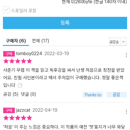
현재
0
/280byte (한글 140자 이내)
스포일러 포함
등록
구매자 (6)
전체 (17)
tomboy0224
2022-03-19
메뉴
사춘기 무렵 이 책을 읽고 독후감을 써서 난생 처음으로 칭찬을 받았
어요. 친필 사인본이라고 해서 주저없이 구매했습니다. 정말 좋은책
입니다
공감 (
5
)
댓글 (0)
jazzcat
2022-04-19
메뉴
‘처음‘ 이 주는 느낌은 중요하다. 이 작품의 예전 ‘첫‘표지가 너무 와닿