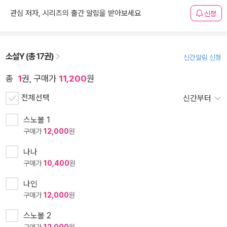
관심 저자, 시리즈의 출간 알림을 받아보세요
신청
소설Y (총 17권)
신간알림 신청
총
1
권, 구매가
11,200
원
전체선택
신간부터
스노볼 1
구매가
12,000
원
나나
구매가
10,400
원
나인
구매가
12,000
원
스노볼 2