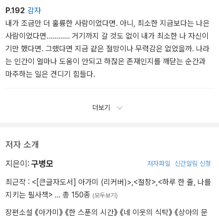
소년은 까탈스럽게만 보이던 점장의 어깨에 머리를 기대어 그가 입은
P.192
감자
흰 가운을 하염없이 적신다. 『위저드 베이커리』는 시니컬한 문체로
내가 조금만 더 훌륭한 사람이었다면. 아니, 최소한 지금보다는 나은
냉혹한 현실을 드러내면서도, 갓 구운 빵과 같은 포근한 위로를 이야
사람이었다면………… 거기까지 갈 것도 없이 내가 최소한 나 자신이
기한다. 가족에게서 도망쳐 마음 둘 곳 없는 소년이 마법사 점장의 담
기만 했다면. 그랬다면 지금 같은 절망이나 무력감은 없었을까. 나라
담하지만 따뜻한 포옹을 받는 장면에서, 독자들은 현실을 단단히 버
는 인간이 얼마나 도움이 안되고 하찮은 존재인지를 깨닫는 순간과
틸 수 있게 해 주는 온기를 느끼게 된다.
마주하는 일은 견디기 힘들다.
『위저드 베이커리』가 보여 주는 달콤한 판타지 속에는 씁쓸한 현실이
담겨 있다. 판타지와 현실을 적절한 비율로 반죽한 덕분에, 이 소설이
말하는 위로는 결코 가볍거나 덧없지 않다. 손쉬운 연민이 아닌 단단
더보기
한 위로를 전하는 『위저드 베이커리』는 현실을 살아가는 모든 이들에
게 따스한 한 줄기 빛으로 남을 것이다.
저자 소개
지은이:
구병모
저자파일
신간알림 신청
최근작 :
<[큰글자도서] 아가미 (리커버)>
,
<절창>
,
<하루 한 줄, 나를
지키는 필사책>
… 총 150종
(모두보기)
장편소설 《아가미》 《한 스푼의 시간》 《네 이웃의 식탁》 《상아의 문