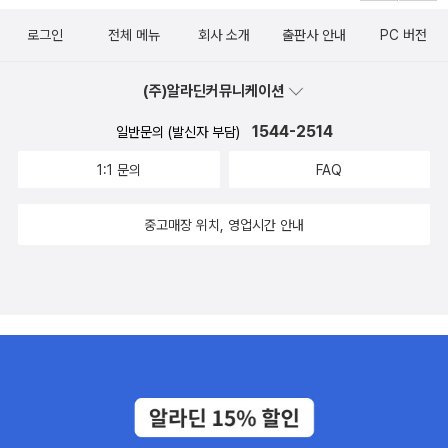
은 있어서, 오늘 같은 날은 유리창으로 보니까, 지나가는 사람들이 한
겨울 옷은 아니어도 따뜻한 옷을 입었습니다. 생각해보니까, 겨울에
로그인
전체 메뉴
회사 소개
출판사 안내
PC 버전
도 따뜻한 날에는 영상인 날이 있고요, 그리고 이 정도의 날도 있긴 한
데, 겨울 하면 늘 영하의 추운 날만 먼저 생각나서 더 추울 거라고도
(주)알라딘커뮤니케이션
생각하게 되지만, 겨울에 입었던 옷을 계속 입어도 요즘엔 그렇게 많
1544-2514
일반문의 (발신자 부담)
이 덥지는 않아요. 조금 더 지나면 옷차림이 달라질 시기가 오겠지만
환절기 일교차 큰 날씨에 감기 조심할 시기도 맞는 것 같아요. 오늘 뉴
1:1 문의
FAQ
스 조금만 정리합니다. 1. 속보입니다. 오늘 9시까지 코로나19 신규
확진자가 38만 277명입니다. 내일도 40만명 전후가 될 수 있다는
중고매장 위치, 영업시간 안내
뉴스가 있습니다. 2. 코로나19 경구 치료제 팍스로비드의 4만 4천명
분이 내일 도착합니다. 국내에 있는 6만 1천명분에 추가 도입물량을
합치면 모두 10만 5천명분 정도로 늘어납니다. 3. 머크사(MSD)의
경구치료제 '라게브리오'도 이번주 10만명분이 국내 도입 예정입니
다. 식품의약품 안전처가 23일 긴급사용승인을 결정했습니다. 라게
브리오의 투여대상은 중증으로 진행할 위험이 높은 경증 또는 중등증
코로나19 성인 환자로, 임부와 만 18세 미만 소아 청소년 환자에게는
투여할 수 없고, 임신을 계획하는 사람의 경우에도 복용후 주의기간