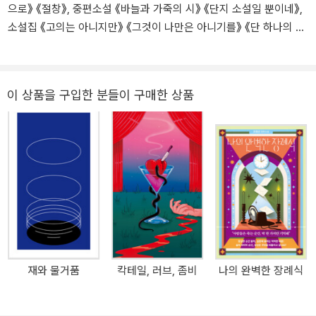
으로》 《절창》, 중편소설 《바늘과 가죽의 시》 《단지 소설일 뿐이네》,
소설집 《고의는 아니지만》 《그것이 나만은 아니기를》 《단 하나의 문
장》 《있을 법한 모든 것》, 단편소설 《파쇄》 등이 있다. 오늘의 작가
상, 김유정문학상, 김현문학패, 한무숙문학상 등을 수상했다.
이 상품을 구입한 분들이 구매한 상품
재와 물거품
칵테일, 러브, 좀비
나의 완벽한 장례식