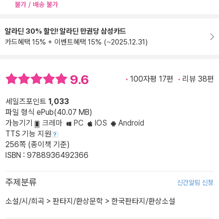
불가 / 배송 불가
알라딘 30% 할인! 알라딘 만권당 삼성카드
카드혜택 15% + 이벤트혜택 15% (~2025.12.31)
9.6
100자평 17편
리뷰 38편
세일즈포인트
1,033
파일 형식 ePub(40.07 MB)
가능기기
크레마
PC
IOS
Android
TTS 기능 지원
256쪽 (종이책 기준)
ISBN : 9788936492366
주제분류
신간알림 신청
소설/시/희곡
>
판타지/환상문학
>
한국판타지/환상소설