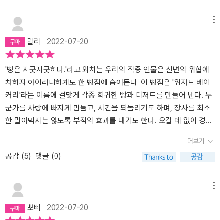
서 시간과 역사를 이루고 그 누구도 부정할 수 없는 개별적 세계가 빚
어지기 때문이다. 그 과정에서 우리는 이별, 아픔, 상처, 억센 슬픔의
메뉴
순간들을 겪게 된다. 하지만, 당시에는 감당할 수 없을 것만 같았던 상
릴리
2022-07-20
실과 결핍의 경험들도 치유의 시간을 거치고 나면 곧 일상이 되어 인
생의 한 부분으로 녹아든다. 삶이 궤도를 이탈하였을 때 우리는 어디
에서 다시 살아갈 이유를 찾을 수 있을까? 삶을 완전히 통제하여 온전
'빵은 지긋지긋하다.'라고 외치는 우리의 작중 인물은 신변의 위협에
히 행복한 상태에 도달하는 것이 가능한 것일까? 아니 행복을 논하기
처하자 아이러니하게도 한 빵집에 숨어든다. 이 빵집은 '위저드 베이
전에 우리의 삶 속에서 완벽히 통제가 가능한 영역이 존재할 수 있을
커리'라는 이름에 걸맞게 각종 희귀한 빵과 디저트를 만들어 낸다. 누
까? 우리는 우리에게 일어날 일을 완벽히 통제하고 선택하지 못한다.
군가를 사랑에 빠지게 만들고, 시간을 되돌리기도 하며, 장사를 최소
다만 이미 발생하여 현실이 되어버린 상황에 대해 대처하는 방식을
한 말아먹지는 않도록 부적의 효과를 내기도 한다. 오갈 데 없이 경찰
선택할 수 있을 뿐이다. 우리는 저마다 삶이 던지는 질문에 답하며 세
에게 뒤쫓기게 된 청소년을 '위저드 베이커리'의 사장은 별다른 질문
더보기
상을 살아간다. 우리를 만드는 것은 경험 그 자체가 아니라 그 경험에
도 하지 않은 채로 숨겨준다. 누구에게도 개방된 적 없던 오븐의 통로
공감 (
5
)
댓글 (0)
반응하는 태도와 신념이라고 할 수 있다. 이러한 태도와 신념들이 결
를 열어 자신의 내밀한 부분을 드러내면서 이들의 관계는 시작된
국 우리가 삶을 대하는 자세가 되고, 행복에 대한 가치를 만드는 것일
다.'그렇지만 그게 내 탓은 아니잖아. 나는 단지 거기 존재했을 뿐인
것이다. 영화 <매트릭스>에서 모피어스는 매트릭스는 진실을 보지
데.(36쪽)'잘못된 때와 장소에 존재한 죄로 아이는 쫓기듯이 빵집으
메뉴
못하도록 눈을 가리는 세계를 의미하며, 이는 모든 곳에 존재한다고
로 도망쳐 나왔다. 새 가족에게 갑작스레 범죄자로 몰리던 순간과 친
뽀삐
2022-07-20
말한다. 그리고 네오에게 두 가지 형태의 알약을 건넨다. 파란 알약은
엄마에게 청량리역에서 버려지던 장면이 오버랩되면서 아이는 자기