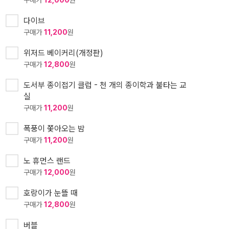
구매가
12,000
원
다이브
구매가
11,200
원
위저드 베이커리(개정판)
구매가
12,800
원
도서부 종이접기 클럽 - 천 개의 종이학과 불타는 교
실
구매가
11,200
원
폭풍이 쫓아오는 밤
구매가
11,200
원
노 휴먼스 랜드
구매가
12,000
원
호랑이가 눈뜰 때
구매가
12,800
원
버블