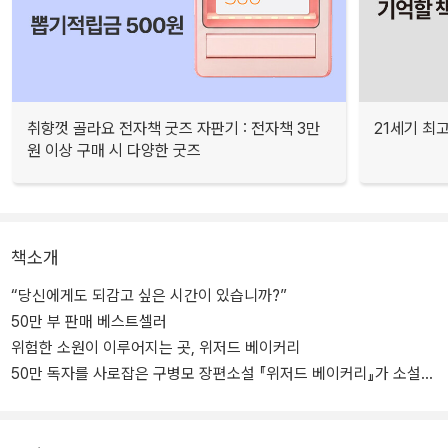
취향껏 골라요 전자책 굿즈 자판기 : 전자책 3만
21세기 최
원 이상 구매 시 다양한 굿즈
책소개
“당신에게도 되감고 싶은 시간이 있습니까?”
50만 부 판매 베스트셀러
위험한 소원이 이루어지는 곳, 위저드 베이커리
50만 독자를 사로잡은 구병모 장편소설 『위저드 베이커리』가 소설Y
시리즈로 다시 돌아왔다. 2009년 출간 이후 멕시코 프랑스 태국 등
9개국에 번역 수출되며 꾸준히 사랑받은 작품으로, 가족에게서 도망