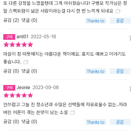
또 다른 감정을 느꼈을텐데 그게 아쉬웠습니다! 구병모 작가님은 정
말 스펙트럼이 넓은 사람이라는걸 다시 한 번 느끼게 되네요
공감 (
2
)
댓글 (0)
anti01
2022-05-18
메뉴
마음이 참 따뜻해지는 아름다운 책이에요. 표지도 예쁘고 이야기도
좋습니다.
공감 (
0
)
댓글 (0)
Jeonie
2023-09-08
메뉴
안쓰럽고 그늘 진 청소년과 수많은 선택들에 자유로울수 없는..자라
버린 어른이 겪는 쓴맛이 남는 소설
공감 (
0
)
댓글 (0)