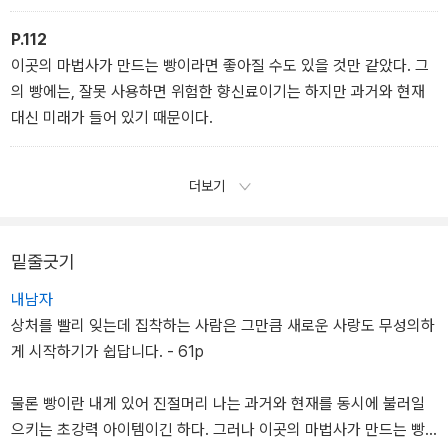
시 명심하십시오.’
저드 베이커리에 숨어든다. 급한 마음에 단골 빵집의 오븐 속으로 뛰
P.112
어든 소년이 마주한 것은 놀라운 마법의 세계. 평범한 빵집인 줄로만
이곳의 마법사가 만드는 빵이라면 좋아질 수도 있을 것만 같았다. 그
알았던 그곳은 사람들의 소원을 이루어 주는 특별한 빵을 만드는 마
의 빵에는, 잘못 사용하면 위험한 향신료이기는 하지만 과거와 현재
법사의 베이커리였던 것이다.
대신 미래가 들어 있기 때문이다.
사과하고 싶은 사람과 화해하게 해 주는 ‘메이킹 피스 건포도 스콘’, 사
귀고 싶지 않은 사람을 ‘먹고 떨어지게’ 만드는 ‘노 땡큐 사블레 쇼콜
라’, 나 대신 도플갱어가 학교나 회사에 대신 가 주는 ‘도플갱어 피낭시
더보기
에’ 등 마법사 점장이 제작하는 다종다양한 빵들은 저마다 이채롭고
매력적이다. 한 번쯤 꿈꿔 봤을 법한, 소원을 이루어 주는 빵들을 만나
며 독자들은 주인공 소년과 함께 위저드 베이커리의 신비로운 세계로
밑줄긋기
마법처럼 빠져들게 된다.
내남자
달콤쌉쌀한 판타지에 담긴
상처를 빨리 잊는데 집착하는 사람은 그만큼 새로운 사랑도 무성의하
담담하지만 포근한 위로
게 시작하기가 쉽답니다. - 61p
소년이 몸을 피하도록 도와주지만, 점장은 착하거나 친절한 성격이
아니다. 그는 때때로 날카롭고 신경질적인 모습을 보이고, 손님들에
물론 빵이란 내게 있어 진절머리 나는 과거와 현재를 동시에 불러일
게 냉랭한 말을 던지기도 한다. ‘선택의 결과는 스스로 책임져야 한
으키는 초강력 아이템이긴 하다. 그러나 이곳의 마법사가 만드는 빵
다’고 말하는 점장은, 자신이 저지른 일을 수습해 달라는 손님들의 요