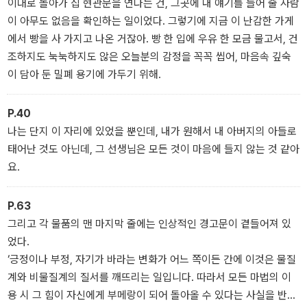
이대로 돌아가 집 현관문을 연다는 건, 그곳에 내 얘기를 들어 줄 사람
잡았다. 이런 점에서 한국 영어덜트 소설의 문을 연 『위저드 베이커
이 아무도 없음을 확인하는 일이었다. 그렇기에 지금 이 난감한 가게
리』가 소설Y 시리즈로 새롭게 출간되는 데에는 큰 의미가 있다.
에서 빵을 사 가지고 나온 거잖아. 빵 한 입에 우유 한 모금 물고서, 건
『위저드 베이커리』의 흡인력 있는 묘사와 전개, 인상적인 문장과 독
조하지도 눅눅하지도 않은 오늘분의 감정을 꼭꼭 씹어, 마음속 깊숙
특한 상상력은 청소년부터 성인까지 세대를 뛰어넘어 이야기의 재미
이 담아 둔 밀폐 용기에 가두기 위해.
와 감동을 선사한다. 판타지를 통해 차가운 현실을 비추는 동시에 따
뜻한 위로를 전하는 이 소설은, 오래도록 곁에 두고 다시 펼쳐 보게 되
P.40
는 매력을 지녔다. 한국 청소년문학의 외연을 한 단계 넓힌 『위저드
나는 단지 이 자리에 있었을 뿐인데, 내가 원해서 내 아버지의 아들로
베이커리』는 세대를 초월해 독자를 사로잡는 영어덜트 소설의 ‘고
태어난 것도 아닌데, 그 선생님은 모든 것이 마음에 들지 않는 것 같아
전’으로 기억될 작품이다.
요.
한 입 베어 무는 순간,
마법 같은 이야기가 시작된다
P.63
시간을 되감아 주는 머랭쿠키가 있다면 어떨까? 실연의 상처를 잊게
그리고 각 물품의 맨 마지막 줄에는 인상적인 경고문이 곁들어져 있
해 주는 마들렌, 사업이 잘되게 해 주는 머핀이 있다면? 한 입 베어 무
었다.
는 순간 소원이 이루어지는 ‘마법의 빵’을 만드는 곳이 있다. 파우더처
‘긍정이나 부정, 자기가 바라는 변화가 어느 쪽이든 간에 이것은 물질
럼 흰 얼굴에 꽁지 머리를 한 마법사 점장이 24시간 불을 켜 놓고 손
계와 비물질계의 질서를 깨뜨리는 일입니다. 따라서 모든 마법의 이
님을 기다리는 곳, 바로 ‘위저드 베이커리’다.
용 시 그 힘이 자신에게 부메랑이 되어 돌아올 수 있다는 사실을 반드
말을 더듬는 열여섯 살 소년 ‘나’는 가족에게서 도망쳐 동네 빵집인 위