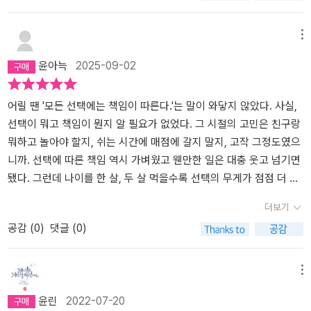
지를 상징하는 것이기도 하다. 세상을 살아가는 방식에 있어 모범답
말을 하는 거야.’ 나는 그동안 주체적으로 살아왔는가? 아마 아닐 것
책이 위로의 서사라고는 전혀 생각하고 있지 않았다. 구병모 작가의
을 맡게 된다.악마의 시나몬 쿠키부터 마인드 커스터드푸딩, 브로큰
안은 존재하지 않는다. 많은 사람들이 삶이 던지는 시험에 제대로 답
이다. 아니라고 확신한다. 늘 회피하고자 했고 다른 누군가에게 의존
작품세계는 '치유'나 '위로'와는 거리가 멀며, 오히려 냉혹한 현실을 날
하트 파인애플 마들렌, 체인 월넛 프레첼까지 이름만으로는 정체를
메뉴
을 하지 못하고 어려움을 겪는 이유는 각자가 다른 시험지를 받았다
하고만 싶었다. 그래서 나는 어떻게 살아왔는가 성찰하게 되고 그래
카롭게 포착하여 신랄하게 비판하는 것이 특징이다. 저자의 작품 중
알 수 없는 다양한 종류의 빵과 과자가판매되고 있다. 그리고 이 모든
윤아늑
2025-09-02
는 사실을 미처 알지 못했기 때문이 아닐까？ 대부분의 사람들은 이
서 참 씁쓸했다. 가볍게 읽으려했던 소설을 보며 성찰하게 될 줄은 몰
그나마 따스한 편인 『한 스푼의 시간』, 『버드 스트라이크』, 『심장에
물품의 마지막 줄에는 경고문이 달려 있다.​모든 마법은 자기에게 그
를 깨닫지 못한 채 타인의 답을 모방하거나 존재하지 않는 모범답안
랐다. 나의 선택과 그 책임에 대해 다시 생각해보게 되었고 이 책은 어
수놓은 이야기』에서도 사회현실에 대한 비판적 시각이 엿보인다. 무
대가가 돌아오는 것을 전제로 합니다. 자신의 행위로 인한 결과를 책
을 찾다가 실패하게 된다. 우리는 우리에게 부여되고 스스로 계발한
른들을 위한 청소년 책이라는 생각이 든다. 달콤쌉쌀한 위저드 베이
엇보다 저자는 절대 덮어놓고 위로를 던지지 않는다. 구병모 작가의
임질 수 있는 분만 가입하시기 바랍니다.예, 동의합니다 / 아니요, 동
어릴 땐 '모든 선택에는 책임이 따른다.'는 말이 와닿지 않았다. 사실,
재능을 토대로 세상이 던지는 질문에 각자의 답안을 작성하면 되는
커리.
작품은 환상적 리얼리즘 성격을 띠는 작품이 많은데, 작품 속의 판타
의하지 않습니다.p. 63마법사인 제빵사는 달콤한 빵과 과자를 통해
선택이 뭐고 책임이 뭔지 알 필요가 없었다. 그 시절의 고민은 친구랑
것일 뿐이다. 내가 그랬듯이 다른 독자들이 이 소설을 읽으며 현실의
지적 요소는 현실을 더욱 적나라하게 전달하는 역할을 한다.구병모
사람들의 욕망을 충족시켜 준다.다만 각자의 욕망을 충족하기 위해서
뭐하고 놀아야 할지, 쉬는 시간에 매점에 갈지 말지, 고작 그정도였으
삶을 견디는데 도움을 받았으면 한다. 삶이 던지는 질문에 답을 해야
작가 작품의 모든 주인공은 개인과 약자에게 터무니없이 잔인한 현실
는 반드시 그 대가가 따른다.이를 감당할 수 있는 자만이 마법사의 베
니까. 선택에 따른 책임 역시 가벼웠고 웬만한 일은 대충 웃고 넘기면
할 때 무조건적인 부정이나 외면, 현실을 도외시하는 만능 답안 제시
을 살고 있고 그건 허구적 존재가 끼어든다고 해서 해결되지 않는다.
이커리를 이용할 수 있다.누군가는 질투에 눈이 멀어 주문장을 쓰고
됐다. 그런데 나이를 한 살, 두 살 먹을수록 선택의 무게가 점점 더 무
는 도움이 되지 않는다. 오히려 질문의 의도를 파악할 수 있게 때론 거
『위저드 베이커리』의 주인공 역시 마찬가지다. 주인공이 처한 현실은
누군가는 짝사랑하는 사람을 쟁취하기 위해주문을 넣는다. 누구도 자
거워지기 시작했다. 무심코 내린 결정이 예상치 못한 결과를 불러오
더보기
칠고 날이 서있다 하더라도, 다소 고통스럽고 마주하기 힘든 진실을
끝까지 주인공의 몫으로 남고, 결말 또한 두 갈래로 갈라져 해피엔딩
신들이 벌인 일의 결과를 미리 알지 못한다.순간의 이기심으로 인해
고, 그 상황을 감당하고 수습하는게 오로지 내 몫이라는 걸 깨닫고 나
공감 (
0
)
댓글 (0)
대면하게 해주는 것이 도움이 될 수 있다. 그러한 과정을 거치며 우리
인지조차 불확실하다.그럼에도 이 소설이 많은 독자들에게 위로의 서
벌어진 일은 되돌릴 수 없는 결과를 초래하고 어리석은 이들은 책임
니 두려움이 앞섰다. 선택의 기회가 많아질수록 자주 망설였고 자꾸
는 삶을 무조건적으로 거부하거나 부정하지 않고 흐릿하게 잡힐 듯
사로 다가간 이유는, 견디기 버거운 상황에서 도망치는 주인공에게
에서 도망치려 다시 마법사를 찾아와 수습을 부탁한다.하지만 각자의
만 뒤로 숨었다. 그렇게 뭐가 더 안전한지 재고 또 재느라 놓쳐버린 순
떠오르는 희망에 대해, 삶의 온기에 대해 느낄 수 있는 것 아닐까? 고
운 좋게도 공간을 내어 주는 초자연적 존재가 있었다는 것 아닐까. 대
인생은 스스로가 책임지는 법. 마법사는 손님들의 요청을 냉정하게
간들이 쌓여갔다. 그래서 요즘의 나에겐 메모리얼 아몬드 스틱이 필
메뉴
단한 삶 속에서 예기치 못한 순간에 만나게 된 카스텔라의 폭신한 감
부분의 사람들에게는 잠시 도망칠 곳조차 존재하기 않기에.이 책은
거절한다.틀린 선택을 했다는 것 자체가 잘못이라는 게 아니다. 선택
요하다. 가장 두려웠던 기억을 마주하고 나면 앞으로의 선택은 조금
윤린
2022-07-20
촉과 찬바람 속에서 온기 어린 위로를 건네는 대보름 빵처럼 말이다.
선택과 책임과 현실에 대한 이야기이다. '위저드 베이커리'의 마법사
의 결과는 스스로 책임지라는 뜻이지. 그 선택의 결과까지 눈에 보이
덜 무서워질지도 모르니까. 그렇게 또렷해진 기억 위에 용기를 단단