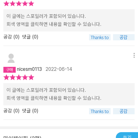
어쩌면 우리가 그토록 잡고자 했던 불분명한 현실의 경계를 넘어 표
점장은 뭐든 할 수 있을 것 같지만 실상은 그렇지 못하다. 이 책에서
지 않는 힘에 의존하기 시작하면, 너의 선택은 더욱 돌이킬 수 없는 방
하게 쌓아 올려보고 싶다. 훗날 그 자리를 지나칠 땐 두려움 없이 걸어
류하고 있는 삶에 대한 진실의 조각은 이것 아닐까? 과거와 현실을 딛
묘사되는 마법은 더없이 불완전하고 어딘가 불온해 보인다. 위저드
향으로 나아갈 거란 말을 하는 거야.p. 134소설의 주인공인 열여섯
갈 수 있기를 바라면서.
이 글에는 스포일러가 포함되어 있습니다.
고 미래를 가능하게 하는 진실 말이다.
베이커리의 빵을 사용한 손님들의 결과는 하나같이 썩 좋지 않다. 최
살 소년의 현실은 가혹하다. 어린 시절 엄마에게 버려졌고 아무도 그
회색 영역을 클릭하면 내용을 확인할 수 있습니다.
후에 점장이 준 선물을 사용할지 말지 그 선택 또한 주인공의 책임으
를 찾지 않았다. 버려진 꼬마가 집에 돌아올 수 있었던 건 온정을 베푼
로 남는다.점장의 입으로 직설적으로 표현되었듯, '자기 문제는 자기
착한 사마리아인들 덕분이었다. 소년에게 가족은 남보다 못한 사람들
공감 (
0
)
댓글 (0)
가 알아서 부딪칠 것.' 그 과정에서 마법이 끼어들 틈은 없다. 인간의
이다. 어디서부터 잘못된 건지, 시간을 되돌릴 수 있다면 소년의 현재
것 아닌 절대적인 힘에 의존하고 싶어도 언젠가 현실과 맞서 싸워야
는 행복할 수 있을까. 집에서도 학교에서도 이방인이었던 소년은 <위
메뉴
하는 사람은 다름아닌 나라는 것. 이 책이 전하는 메시지는 그것이라
저드 베이커리>에서 진심 어린 위로를 받는다.집으로 돌아가야 하는
고 생각했다. 그 과정에서 내린 선택에 상처입어도, 현실에 지더라도
소년에게 마법사가 마지막으로 건넨 선물은 시간을 되감아주는 머랭
nicesm0113
2022-06-14
그 모든 책임은 자신이 져야 한다는 것. 그것은 분명 고통스런 일이겠
쿠키였다. 소년은 과연 이 머랭 쿠키를 쓰게 될까. 언제로 되돌아가고
지만, 개인의 성장은 그렇게 이뤄지는 것이라는 사실.12살의 나는 12
싶을까.작가는 막다른 인생의 골목에서 소년이 선택할 수 있는 다양
이 글에는 스포일러가 포함되어 있습니다.
살이 견디기에 버거운 현실을 안고 있었다. 12년이 지난 지금도 내 삶
한 결말을 제시하며 각자가 자신만의 결말을 생각할 수 있는 여지를
회색 영역을 클릭하면 내용을 확인할 수 있습니다.
이 가장 버겁고, 그걸 견딜 수 있을 만큼 강해졌느냐고 묻는다면, 사실
남겨둔다.내 인생에 마법 같은 선물이 주어진다면 나는 어떤 선택을
잘 모르겠다.다만 분명한 것은 그 시간을 견디어 살아낸 사람이 다름
할까.제목과 달리 달콤하지 않은 소년의 이야기는 씁쓸했지만 작가는
공감 (
0
)
댓글 (0)
아닌 나라는 것. 그것이 지금의 나를 만들었다는 것. '지금껏 잘 견뎌
이 이야기를 통해소설보다 더 잔혹한 현실을 살아낸다면 기적 같은
왔고, 앞으로도 견딜 수 있을 것이다.'내 선택을 대신해 줄 사람은 없
미래를 마주할 수 있다는 설렘과 용기를 건넨다.이제는 누군가에게
다. 내 삶을 선택할 수 있는 사람은 나뿐이기에 선택의 책임도 선택의
마법보다 더 강력한 진심 어린 위로를 건넬 수 있는 어른이고 싶다.​
쓰기