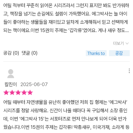
모델이 되어준 둘째 베리군은 물론이고7살 막냉이 버니양과 5학년
어릴 적부터 꾸준히 읽어온 시리즈라서 그런지 표지만 봐도 반가워하
하는 일은 아이들의 탐구력과 사고력을 자연스럽게 자극한다.개인적
첫째 뜬금군도 함께 읽었고요.​첫째 아이는 이렇게 독서록도 멋지게
고, 책장을 넘기는 손길에도 설렘이 가득했어요. 에그박사는 늘 아이
으로 가장 인상 깊었던 생물은 쥐며느리였다. 공벌레와 생김새가 비
작성해주었는데..한쪽에는 생태계 교란종을 그림으로 그려줬더라고
들이 좋아하는 생물들을 재미있고 알차게 소개해줘서 믿고 선택하게
슷하지만, 공벌레는 귀엽다고 여기면서 쥐며느리는 왠지 징그럽다고
요.​미국가재를 비롯하여 다양한 상태계 교란종이 우리 생태계를 위협
되는 책이에요.이번 15권의 주제는 ‘갑각류’였어요. 게나 새우 정도만
느꼈다. 그런데 책을 통해 쥐며느리가 ‘토양의 청소부’로서 유기물을
하고 있는데요.요녀석들도 참 불쌍한 것 같은데 ㅠ키우다가 무분별한
알고 있던 아이들에게는 정말 새로운 세계가 펼쳐졌어요. 에그박사는
분해해 자연의 순환을 돕는 존재라는 사실을 알게 되니, 그동안 외모
방사를 하면 안될 것 같고요.​이런 녀석들을 해치우는 상위 포식자가
더보기
갑각류를 담수, 육지, 바다로 나누어 알려주는데, 그 분류 자체가 생소
만으로 판단해온 것이 미안해졌다. 그날 이후로, 우리 가족만의 생물
있기도 한 터라이러한 부분도 잘 활용하여 부디 잘 지냈음 좋겠네요.​
공감 (
0
)
댓글 (0)
했는지 아이들이 집중해서 읽더라고요. 갑각류가 껍질을 벗으며 자라
도감 속 쥐며느리 항목은 확실히 달라졌다.또한 왜래종에 대한 이야
역시나 넘넘 유익한 에그박사책이어서요.초5인 울 아이도 엄마인 저
고 극한 환경에서도 잘 살아남는다는 설명에 호기심이 마구 생겼대
기도 깊게 다가왔다. 무책임한 방생이 생태계에 끼치는 영향을 알게
도 모르는 지식들을 재미있고 유익하게 많이 얻었답니다.​이렇게 재미
요.책의 시작은 버려진 가재 이야기였어요. 저희 아이들도 어릴 적 계
메뉴
되며, 생명의 무게를 다시 생각하게 된다. 특히 “왜래종이라 해도 생
있고 유익한 자연생물 관찰만화미래엔아이세움 <에그박사 15>를 읽
곡에서 가재를 발견하고 한참을 들여다보며 좋아했던 기억이 있어서,
명의 소중함을 생각해 주세요”(42쪽)라는 문장은 단순히 문제를 경
어보았는데요.​울 아이들과 함께 재밌게 읽어보시고관련 체험활동을
칼진이
2025-06-07
더 몰입하며 읽었어요. 그때 봤던 건 우리나라 토종 가재였고, 이번 책
고하는 데 그치지 않고, 생명 자체에 대한 태도를 묻는다. 왜래종을 먹
하러 떠나셔도 좋을 듯 해요.​그럼 저는 여기까지.안녀엉.#에그박사,
에서 새롭게 알게 된 미국가재는 외래종이자 생태계 교란 생물이라는
이로 삼는 수달, 그리고 그 수달이 멸종위기 1급이라는 사실은 아이들
#에그박사책, #생물, #자연생물관찰, #생물도감, #초등추천도서, #
어릴 때부터 자연생물을 유난히 좋아했던 저희 집 형제는 ‘에그박사’
점이 충격적이었어요. 에그박사를 통해 미국가재가 퍼뜨릴 수 있는
과 함께 읽으며 더 깊은 대화를 나누게 만든다.읽을 때는 귀엽고 웃기
초등과학, #초등책추천, #미래엔, #미래엔아이세움, #엄마표책육아
시리즈를 정말 사랑해요. 신간이 나올 때마다 꼭 구입해서 소장 중인
곰팡이균, 녹조 현상, 농작물 피해 등에 대해서도 자연스럽게 배우게
고 신기하지만, 책장을 덮고 나면 생명의 무게가 느껴지는 책.《에그박
데, 이번 ‘에그박사 15’는 서포터즈로 먼저 만나보게 되어 더욱 반가
되었어요.또 아이들이 특히 좋아했던 부분은 갑각류의 신체 구조 비
사 15》는 단순한 생물도감이나 만화가 아니다. 자연을 배울 기회를
웠습니다.이번 15권의 주제는 갑각류! 딱총새우, 미국가재, 소라게 등
교였어요. 새우의 턱다리가 세 쌍이나 있다는 사실, 게에게 헤엄다리
주고, 생명을 바라보는 눈을 키워주는 소중한 책이다. 생물을 자주 보