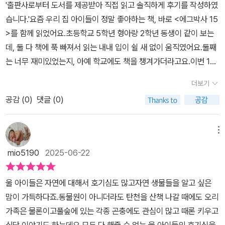
​'출판사로부터 도서를 제공받아 직접 읽고 솔직하게 후기를 작성하였
답니다생물들의 정보를 듬뿍 담고 있어서 지식도 쌓고재미있는 워크
토리와 서브스토리와 함께 따뜻한 감성이 어우러져 있어요. 버려진
습니다.'요즘 우리 집 아이들이 정말 좋아하는 책, 바로 <에그박사 15
북도 풀어보고 지루할 틈이 없어요~
가재의 비밀을 풀어가는 장면부터 소라게의 완벽한 집을 찾는 여정,
>를 함께 읽었어요.​초등학교 5학년 형아랑 2학년 동생이 같이 보는
불법 어구를 발견하고 생명을 지키려는 모습까지, 한 편의 자연 다큐
데, 둘 다 책에 푹 빠져서 읽는 내내 입이 쉴 새 없이 움직였어요.둘째
를 만화로 보는 기분이에요.​그리고 중간중간 등장하는 생물 퀴즈나
는 너무 재미있었는지, 아예 학교에도 책을 챙겨가더라고요.이번 15
생물 도감 그리기, 생물 찾기 놀이 같은 워크북 활동도 정말 좋아요.
권에서는 딱딱한 껍데기로 몸을 보호하는 갑각류 생물들을 본격적으
선아는 도감 그리기를 따라 그리면서 ‘닭새우가 진짜 살아 있는 줄 알
더보기
로 관찰해볼 수 있었어요.가재, 소라게, 쥐며느리, 딱총새우 등 평소에
았어!’라고 할 만큼 집중력을 키울수 있엇답니다.​덕분에 자연 생물에
공감 (
0
)
댓글 (0)
는 잘 몰랐던 다양한 갑각류 친구들을 만나볼 수 있었고요,생물마다
대한 탐구력과 사고력이 무럭무럭 자라는 것 같아요.✔️ ‘그냥 만화
생김새도 다르고, 사는 곳이나 행동도 달라서 아이들이 참 신기해했
책’이 아니에요​『에그박사 15』는 단순히 재미로 끝나는 만화가 아니
어요. 무엇보다 생물들이 말을 거는 듯한 의인화된 만화 형식이라정
메뉴
에요. 어린이들의 탐구 본능을 콕 찔러 깨워주는 책이랄까요. 갑각류
보를 그냥 전달하는 게 아니라 아이들 눈높이에서 자연스럽게 이해할
생물들의 생태와 서식지, 특징 등을 자연스럽게 알려주며 관찰의 눈
mio5190
2025-06-22
수 있었던 점이 참 좋았어요.스토리도 흥미롭고, 곳곳에 숨어 있는 생
을 길러줘요.​특히 에그박사 영상 제작 일기도 함께 수록되어 있어, 자
물들의 이야기까지 더해져서과학이 딱딱하게 느껴지지 않고 재미있
연 생물을 바라보는 시선을 배울 수 있었던 점도 인상 깊었어요. 선아
울 아이들은 자연에 대해서 호기심도 많고자연 생물들을 알고 싶은
게 다가왔어요.책을 함께 읽으면서 “왜 외래종은 문제가 될까?”,“갯
가 “엄마, 나도 다음에 갯벌에 가면 소라게 집 찾아보고 싶어”라고 하
맘이 가득하다죠.동물원이 아니더라도 탄천을 산책 나갈 때에도 오리
벌에서 갑각류들은 어떤 역할을 할까?” 같은 질문도 자연스럽게 나왔
더라고요. ✔️ 자연이 주는 감동을 다시 느껴요​『에그박사』 시리즈는
가족은 물론이고풀숲에 있는 각종 곤충에도 관심이 많고 때론 키우고
고,아이들이 스스로 궁금해하면서 생각해보는 모습을 보니 엄마로서
늘 그렇듯 자연에 대한 따뜻한 공감과 관찰의 즐거움을 알려주는 책