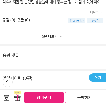
익숙하지만 잘 몰랐던 생물들에 대해 풍부한 정보가 담겨 있어 아이
가 있다는 사실은 책을 통해서 처음 알게 되었어요. 에그박사는 늘 아
지만 깊이 들여다보지 않는 아이들에게, 혹은 생물도감이 필요한 모
들도 저도 정말 흥미롭게 읽었어요. 특히 생태계 교란 생물인 미국가
이들의 눈높이에서 설명해줘서 어려운 과학 정보도 술술 이해하게 만
더보기
든 어린 독자들에게 자신 있게 권하고 싶다.
재 이야기는 아이들에게 환경에 대한 경각심을 자연스럽게 심어주는
들어줘요.이번 권을 읽으며 생태계 교란 생물에 대한 경각심도 함께
공감 (
0
)
댓글 (0)
계기가 되었답니다.단순한 학습만화가 아니라, 생물 정보, 생생 사진,
키울 수 있었어요. 황소개구리처럼 익숙한 종 외에도 꽃매미, 붉은귀
도감 따라 그리기까지 다양한 구성으로 되어 있어 읽는 재미가 더 크
거북, 미국가재 등 다양한 생물이 소개되는데, 이들이 생태계에 미치
고, 기억에 오래 남아요.초등 고학년인 형제도 몰입할 정도로 깊이 있
5편 더보기
는 영향과 법적 처벌까지 알려줘서 아이들이 진지하게 받아들이더라
으면서도 흥미로운 내용! 갯벌체험 전 예습용으로도 강력 추천합니
고요. 2장에서는 갯벌에서 만난 갑각류들이 소개되는데, 다음 이야기
다.자연과 생태, 생물에 관심 있는 아이가 있다면 꼭 함께 읽어보세요.
를 기대하게 만드는 구성도 여전했어요. 책 속 생물들이 마치 캐릭터
책 한 권으로 관찰력과 감수성, 과학적 사고를 모두 키울 수 있는 귀한
응원 댓글
처럼 등장하고 이야기를 따라가다 보면, 어느새 전문 용어까지 자연
자연관찰책입니다.
스럽게 입에 붙게 돼요. 갑각류, 절지동물 같은 단어를 어렵다고 느끼
지 않고 말하게 되더라고요.에그박사 15권은 재미와 정보, 생태 감수
성까지 모두 담긴 책이었어요. 이번 여름방학에는 책에서 만난 생물
쓰기
마이페이퍼 (0편)
뒤로가
기
들을 실제로 보기 위해 계곡이나 바다로 생물 관찰 여행을 떠나보면
어떨까 생각 중이에요. 아이들에게는 이 책이 단순한 도감이 아니라
등록된 글이 없습니다
보관함담기
선물하기
살아있는 자연교과서 같은 존재예요.생물을 좋아하거나, 자연에 관심
장바구니
구매하기
반품/교환 안내
있는 아이에게 꼭 추천하고 싶은 책이에요. 에그박사 시리즈는 아이