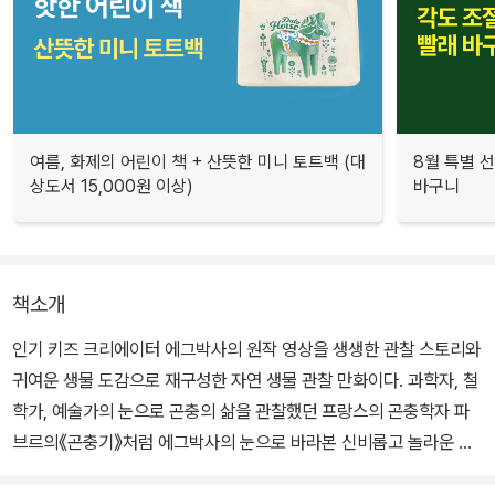
여름, 화제의 어린이 책 + 산뜻한 미니 토트백 (대
8월 특별 선
상도서 15,000원 이상)
바구니
책소개
인기 키즈 크리에이터 에그박사의 원작 영상을 생생한 관찰 스토리와
귀여운 생물 도감으로 재구성한 자연 생물 관찰 만화이다. 과학자, 철
학가, 예술가의 눈으로 곤충의 삶을 관찰했던 프랑스의 곤충학자 파
브르의《곤충기》처럼 에그박사의 눈으로 바라본 신비롭고 놀라운 자
연 생물의 이야기가 가득하다.