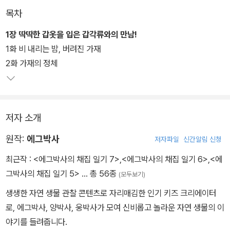
목차
주인공 에그박사와 양박사, 웅박사가 자연을 누비며 신기한 생물들을
관찰하는 짜릿한 메인 스토리와 의인화된 생물들의 서브 스토리의 구
1장 딱딱한 갑옷을 입은 갑각류와의 만남!
성은 자연에 대한 따뜻한 정서 공감을 끌어냄과 동시에 어린이들의
1화 비 내리는 밤, 버려진 가재
탐구 본능을 일깨워 줄 것이다. 또한 중간중간 수록된 생물 퀴즈 게임,
2화 가재의 정체
생물 도감 그리기, 관찰 보고서 작성하기 등 다양한 워크북 활동은 어
린이 독자들의 탐구력과 집중력, 사고력을 높여 줄 것이다.
저자 소개
원작:
에그박사
저자파일
신간알림 신청
최근작 :
<에그박사의 채집 일기 7>
,
<에그박사의 채집 일기 6>
,
<에
그박사의 채집 일기 5>
… 총 56종
(모두보기)
생생한 자연 생물 관찰 콘텐츠로 자리매김한 인기 키즈 크리에이터
로, 에그박사, 양박사, 웅박사가 모여 신비롭고 놀라운 자연 생물의 이
야기를 들려줍니다.