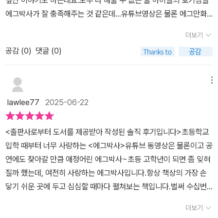
싶단 이야기도 하는데요.모두 다 해줄 수 없는 울 아이들의 호기심을
참 뿌듯했어요.형아는 책 뒤에 있는 생물 도감이랑 퀴즈까지 꼼꼼히
이에요. 15권은 특히 딱딱한 껍데기 속 작고 여린 생물들의 이야기라
에그박사가 잘 충족해주는 것 같은데...​유튜브영상은 물론 에그만화
보면서더 깊이 탐구하려고 하는 모습이 인상적이었고,동생은 소라게
그런지 마음이 더 끌렸던 것 같아요. 도심 속에서 자라나는 아이들에
책으로 만나는 것도아주 큰 즐거움이고 유익함이 가득한 것 같아요!
가 집을 찾아 떠나는 이야기에 푹 빠져서 '나도 집을 바꿔보고 싶어!'
더보기
게 ‘생물’은 그냥 교과서 속 그림이 될 수도 있어요. 하지만 『에그박사
이번 포스팅에서는 우리 아이들이 좋아하는 에그박사책신간에 대해
하고 웃었어요.또 중간중간 나오는 생물 퀴즈 게임, 도감 그리기, 숨은
15』는 책장을 넘기며 살아 숨 쉬는 생물의 온도와 리듬을 느끼게 해
공감 (
0
)
댓글 (0)
서 이야기를 남겨보려고 해요.​바로..에그박사 15가 그 주인공으로요.
그림 찾기 같은 활동도 참 좋았어요.그림도 그리고, 퀴즈도 풀면서 탐
주는 자연 생물 관찰 만화랍니다.​자연 생물의 세계를 호기심과 애정
이번 <에그박사 15>에서는 갯벌에 특히 많이 있는갑각류에 대해서
구력, 집중력, 사고력까지 자연스럽게 키울 수 있었거든요. <에그박
으로 바라볼 수 있도록, 에그박사 책이 앞으로도 꾸준히 곁에 있길 바
다루고 있었고요.미국가재 등 생태계 교란종에 대해서도 이야기를 해
메뉴
사 15>는 무겁지 않으면서도 유쾌하고,정보도 풍부해서 아이들이 과
라봅니다.#에그박사 #에그박사책 #생물 #자연생물관찰 #생물도감
주고 있어서재미와 함께 몰랐던 지식과 다양한 생각도 해볼 수 있었
학을 즐겁게 접할 수 있는 책이라는 생각이 들었어요.무엇보다도 아
lawlee77
2025-06-22
#초등추천도서 #초등과학 #초등책추천 #자연관찰만화 #갑각류관
던 것 같아요!짜잔!우리집에 도착한 재미있는 생물도감~~<에그박사
이들과 함께 읽으면서 자연에 대한 호기심과 정서적인 공감까지 나눌
찰 #미래엔 #아이세움 #미래엔아이세움
15>이에요.​본격적인 여름이 시작된 터라 에그박사 15권 표지의갯벌
수 있어서 엄마로서 더 만족스러웠어요. 다가오는 여름방학, 아이들
<출판사로부터 도서를 제공받아 작성된 솔직 후기입니다>초등학교
장면들이 더 재미있어보이고우리가족도 한 번은 갯벌체험을 해보고
과 자연 관찰이나 생태 이야기를 나누고 싶으시다면<에그박사 15>
입학 때부터 너무 사랑하는 <에그박사>유튜브 동영상은 물론이고 공
싶단 생각이 들었는데요.​에그박사가 직접 출연하는 뮤지컬도 있다
를 강력 추천드려요.​#에그박사 #에그박사책 #에그박사15 #생물 #
연에도 찾아갈 만큼 애정어린 에그박사~초등 고학년이 되면 좀 잊혀
니..다가올 여름방학 에그박사와 함께하면 좋을 것 같네요.​재미있고
자연생물관찰 #생물도감 #초등추천도서 #초등과학 #초등책추천 #
질까 했는데, 여전히 사랑하는 에그박사입니다.항상 책상의 가장 손
유익한 이번 에그박사책은총 12화로 이뤄져 있어요.1장: 딱딱한 갑옷
미래엔 #미래엔아이세움 #아이세움
닿기 쉬운 곳에 두고 심심할 때마다 펼쳐보는 책입니다.벌써 수십번
을 입은 갑각류와의 만남!2장: 갯벌에서 갑각류를 찾아라!가 그것으
은 읽은 거 같은데, 볼 때마다 무엇이 그리 재밌는지늘 미소지으며 읽
로요.​개천에 버려진 미국가재 스토리를 비롯하여..갯벌에서 펼쳐지는
더보기
습니다.매번 다음 시리즈가 나오기만을 손꼽아 기다리죠. 자연생물