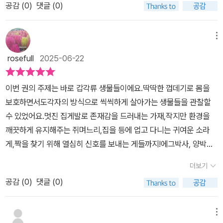
에그박사 이야기가 흥미진진하였는데요.​생태계교란종인 미국가재를
공감 (
0
)
댓글 (0)
관찰 만화 <에그박사>는재밌는 학습만화에 더하여 아이가 좋아하는
키우다가 버리는 것도 그렇지만..갯벌에 불법어구를 설치하는 짓을
생물이야기가 충성합니다.15권에는 딱딱한 껍데기로 몸을 보호하
하는 등..나쁜 사람들이 참 많더라고요.​이야기의 시작은 비내리는 밤
는 갑각류 생물에 대한 이야기가 담겨 있어요.한국 토종 가재와 외래
메뉴
어떤 남성이 키우던 가재를 강에 버리는 모습으로요.​당황해하는 가재
종 가재를 비교하기도 하고, 청소부대 쥐며느리 군단 이야기, 도하새
인데 ..ㅠ알고보니 그 주변에는 이 녀석과 비슷한 외래종 가재들이 가
rosefull
2025-06-22
우, 닭새우, 대하 등 대형 갑각류등의 특징을 살펴볼 수 있어요.우리나
득..​이렇게 인공 하천에 버려지고 개체수를 늘린 녀석들이 많아졌더
라뿐만 아니라 유럽, 미국 등에서 분포하고 있는 바닷가재 등 대형 갑
라고요.​이녀석들 사정이 참으로 안타깝지만사실 토종 가재에게는 위
이번 권의 주제는 바로 갑각류 생물들이에요.딱딱한 껍데기로 몸을
각류도 함께 알아볼 수 있답니다.2장에서는 갯벌에 살고 있는 갑각류
험한 존재이기도 한데요.​토종 가재는 1급수에서만 살 수 있지만이녀
보호하면서도각자의 방식으로 씩씩하게 살아가는 생물들을 관찰할
를 직접 살펴보는 이야기가 담겨 있답니다.소라게의 집 찾기부터 시
석들은 더러운 물이나 육지에서도 생활할 수 있고요.건조함과 추위에
수 있었어요.멋진 집게발로 존재감을 드러내는 가재,작지만 환경을
작해서땅굴을 파는 해양생물, 딱총새우 등을 찾아다니면서각종 갑각
도 강하니 생존력에서 차이가 있더라고요.​또 미국가재는 한 번에 50
깨끗하게 유지해주는 쥐며느리,집을 등에 업고 다니는 귀여운 소라
류의 특징을 비교하며 살펴볼 수 있답니다.에그박사가 들려주는 갑각
0개 이상의 알을 낳을 수 있고요.곰팡이균에도 끄덕없는 미국가재인
게,짝을 찾기 위해 열심히 신호를 보내는 게들까지!​​에그박사, 양박사,
류 이야기가 궁금하지 않나요?^^에그박사에서는 에그박사와 두 양박
데토종 가재에게 곰팡이균이 전염되면 치명적이라는 것!​소중한 울 토
웅박사 각기 다른 오늘의 미션을 수행해야 하는데요. ​예를 들어, 에그
사를 중심으로 한 스토리 외에도 생물들에 대한 정보를 제보하는 서
더보기
종 가재 지켜줘야겠죠.생태계 교란종에는 미국가재 외에도..뉴트리
박사는 미국가재 누명 벗겨 주기, 가재 수조 꾸미기, 가재 알의 부화를
브 스토리도 있답니다.미국 가재와 쥐며느리가 함께 있다면 어떻게
아, 황소개구리, 붉은귀거북, 꽃매미, 파랑볼우럭, 큰입배스 등이 있고
공감 (
0
)
댓글 (0)
위해 기도하기... 양박사는 불업 어구 찾아내기, 딱총새우 촬영하기, ..
될까?모래갯벌의 칠게잡이범은 누굴까? 등등 아이들이 자연에 대해
요.다양한 가재류의 종류 등도 비교하고 살펴볼 수 있어 유익했는데
웅박사는 갑각류 조사하기, 갯벌에서 뻘배 타 보기 등등.. ​ 혹시 아직
다양한 호기심을 갖게 하는 책이랍니다.<에그박사>에는 사이사이에
요.​에그박사책에서는 학습만화는 물론..다양한 사진과 자료를 바탕으
에그박사 시리즈를 접해보지 않으셨다면, 이 15권부터 시작해보셔도
메뉴
수록되어 있는 다양한 활동들이 있어요.대형 갑각류를 따라 그리는