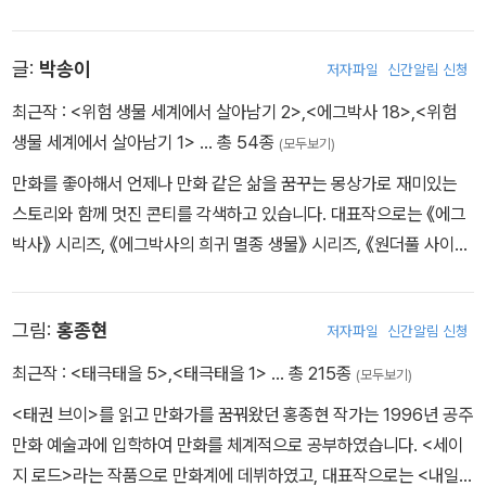
글:
박송이
저자파일
신간알림 신청
최근작 :
<위험 생물 세계에서 살아남기 2>
,
<에그박사 18>
,
<위험
생물 세계에서 살아남기 1>
… 총 54종
(모두보기)
만화를 좋아해서 언제나 만화 같은 삶을 꿈꾸는 몽상가로 재미있는
스토리와 함께 멋진 콘티를 각색하고 있습니다. 대표작으로는 《에그
박사》 시리즈, 《에그박사의 희귀 멸종 생물》 시리즈, 《원더풀 사이언
스》 등이 있습니다.
그림:
홍종현
저자파일
신간알림 신청
최근작 :
<태극태을 5>
,
<태극태을 1>
… 총 215종
(모두보기)
<태권 브이>를 읽고 만화가를 꿈꿔왔던 홍종현 작가는 1996년 공주
만화 예술과에 입학하여 만화를 체계적으로 공부하였습니다. <세이
지 로드>라는 작품으로 만화계에 데뷔하였고, 대표작으로는 <내일은