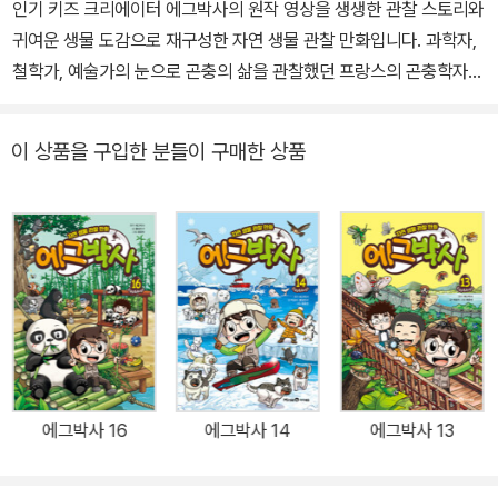
인기 키즈 크리에이터 에그박사의 원작 영상을 생생한 관찰 스토리와
귀여운 생물 도감으로 재구성한 자연 생물 관찰 만화입니다. 과학자,
철학가, 예술가의 눈으로 곤충의 삶을 관찰했던 프랑스의 곤충학자
파브르의《곤충기》처럼 에그박사의 눈으로 바라본 신비롭고 놀라운
자연 생물의 이야기가 가득하지요. 주인공 에그박사와 양박사, 웅박
이 상품을 구입한 분들이 구매한 상품
사가 자연을 누비며 신기한 생물들을 관찰하는 짜릿한 메인 스토리와
의인화된 생물들의 서브 스토리의 구성은 자연에 대한 따뜻한 정서
공감을 끌어냄과 동시에 어린이들의 탐구 본능을 일깨워 줄 것입니
다. 또한 중간중간 수록된 생물 퀴즈 게임, 생물 도감 그리기, 관찰 보
고서 작성하기 등 다양한 워크북 활동은 어린이 독자들의 탐구력과
집중력, 사고력을 높여 줄 것입니다. 딱딱한 껍데기로 몸을 보호하는
갑각류 생물들 본격 관찰! ?열다섯 번째 이야기! 《에그박사 15》에서
는 에그박사와 함께 갯벌과 하천 등을 거닐며 곳곳에서 발견되는 갑
각류를 탐구합니다. 멋진 집게발을 흔드는 가재들과 땅 위를 열심히
에그박사 16
에그박사 14
에그박사 13
청소하는 쥐며느리, 자기만의 집을 업고 다니는 소라게, 봄을 맞이해
자신의 짝을 찾으려는 게와 갯벌 위의 수많은 생물들까지! 하루하루