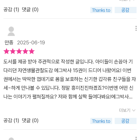
처럼 딱딱한 껍데기로 몸을 보호하는 생물을 말하는데요전 세계 곳곳
공감 (
1
)
댓글 (0)
에서 발견되는 다양한 갑각류를 에그박사와 함께 만나볼까요?비내리
는 밤에 집에서 키우던 가재를 몰래 하천에 버리는 사람하천에 버려
진 외래종 가재였답니다인공하천에 버려진 외래종 가재는 점차 터를
메뉴
잡고 번식하면서 수가 점점 늘어나고 있다고 해요생태계를 어지럽히
만종
2025-06-19
는 교란종이라고 하는 미국 가재미국 가재는 곰팡이균을 가지고 있어
서 토종 가재들이 죽기도 한데요하천에서 포획한 미국 가재는 포란상
도서를 제공 받아 주관적으로 작성한 글입니다. 아이들이 손꼽아 기
태였는데요포란은 부화하기 위하여 알을 품는 일이랍니다 ​나쁜 가재
다리던 자연생물관찰도감 에그박사 15권이 드디어 나왔어요! 이번
라며 미국 가재를 잡으려는 아이들이 있었는데갑각류에 대한 방송을
권에서는 딱딱한 껍데기로 몸을 보호하는 신기한 갑각류 친구들을 자
하겠다며 미국 가재를 구했어요 ​갑각류에 대해서 설명해주는 에그박
세~하게 만나볼 수 있답니다. 정말 흥미진진하겠죠?이번엔 어떤 신
사, 양박사, 웅박사담수 갑각류, 육지 갑각류, 바다 갑각류가 있더라고
나는 이야기가 펼쳐질까요? 저와 함께 살짝 들여다봐요!에그박사와
요책에서 다양하게 알아보시면 좋을 것 같아요가재의 정체에 대해서
친구들이 하천, 갯벌 곳곳을 누비며 신나는 탐험을 시작해요! 가재, 쥐
알아보려고 하는데요외래종인 미국 가재와 비교 방송을 하기 위해서
더보기
며느리, 닭새우, 고대 갑각류, 소라게, 딱총 새우까지! 평소에 보기 힘
민물 가재도 채집하고 카메라 주변을 깨끗하게 치우라고 이야기하는
공감 (
1
)
댓글 (0)
든 신기한 갑각류 친구들을 잔뜩 만날 수 있어요!특히 1장에서는 딱딱
양박사 ​방송을 하면서 여러 갑각류에 대해서 설명하고 있는데요게,
한 갑옷을 입은 갑각류 친구들과의 첫 만남이 기다리고 있어요. 혹시
새우, 가재의 몸 구조를 알려주고요하천에서 만난 미국가재 이야기도
메뉴