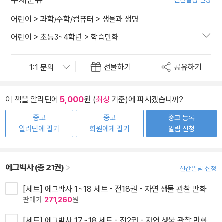
신간알림 신청
어린이
>
과학/수학/컴퓨터
>
생물과 생명
어린이
>
초등3~4학년
>
학습만화
선물하기
공유하기
이 책을 알라딘에
5,000
원 (
최상
기준)에 파시겠습니까?
중고
중고
중고 등록
알라딘에 팔기
회원에게 팔기
알림 신청
에그박사 (총 21권)
신간알림 신청
[세트] 에그박사 1~18 세트 - 전18권 - 자연 생물 관찰 만화
판매가
271,260
원
[세트] 에그박사 17~18 세트 - 전2권 - 자연 생물 관찰 만화