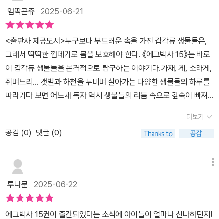
로 친구들에게 설명을 해주고 있어서요.그야말로 생생한 생물도감 그
좋아요! 특히 생물, 곤충, 자연을 좋아하는 아이라면 하루 종일 들고
생생 도감 활동숨은 쥐며느리를 찾는 생물찾기 놀이, 쏙이 파놓은 가
엄딱곤쥬
2025-06-21
자체였어요!이후에는 웅박사의 이모님께서 다양한 해산물을 보내주
다닐지도 몰라요
장 깊은 땅굴을 찾는 땅굴 찾기 놀이까지 다양한 워크북 활동으로 탐
셔서요.해산물 잔치를 벌이게 되는 에그박사네인데..​그러면서 우리나
구력, 집중력, 사고력을 동시에 기를 수 있어요.생물을 좋아하는 아이
<출판사 제공도서>누구보다 부드러운 속을 가진 갑각류 생물들은,
라/세계의 대형 갑각류도 다양하게 살펴볼 수 있었고요.죽었다고 생
라면 글밥 늘리기에 딱 좋은 책.책을 멀리해서 아이의 관심을 유도하
그래서 딱딱한 껍데기로 몸을 보호해야 한다. 《에그박사 15》는 바로
각한 닭새우가 살아있는데다 알까지 품고 있어서요.부화하는 과정까
고플 때 활용하기 좋은 책. 베드타임에 부담없이 읽을 수 있는 책, 학
이 갑각류 생물들을 본격적으로 탐구하는 이야기다.가재, 게, 소라게,
지 살펴볼 수 있어서 유익하더라고요.​책은 또 닮은꼴 갑각류를 비교
원 오가면서 비는 시간에 편하게 읽을 수 있는 책, 친구들과 대화거리
쥐며느리… 갯벌과 하천을 누비며 살아가는 다양한 생물들의 하루를
하여바닷가재 VS 닭새우왕게 VS 대게도 사진과 살펴볼 수 있었는데
를 찾을 수 있는 책, 과학 교과 내용을 쉽게 배우고 싶은 책<에그박사
따라가다 보면 어느새 독자 역시 생물들의 리듬 속으로 깊숙이 빠져
요.​넘넘 맛있는 해산물들.알고 먹음 더 맛있겠죠!​이후에는 장소를 바
>는 이 모든 필요를 채우는 책이랍니다.
든다.거대한 모험이 펼쳐지진 않지만, 새롭게 알게 되는 사실이 주는
꿔서 갯벌에서 펼쳐지는 스토리!갯벌에 사는 다양한 생물을 볼 수 있
더보기
놀라움은 언제나 짜릿하다. 에그박사표 메인 스토리는 생생하고 흥미
어서 넘 즐겁고 유익하였는데요.​안타깝게도 불법 어구를 설치하는 악
공감 (
0
)
댓글 (0)
롭다. 중간중간 등장하는 의인화된 생물들의 서브 스토리는 생물을
덕업자들도 있었는데..에그박사가 칠게잡이법으로 몰리기도 하더라
단순한 관찰 대상으로 바라보는 시선을 넘어, ‘하나의 생명’으로 바라
고요.이런저런 난관들이 있지만 잘 해결하게 되는 에그박사이고요.재
보게 한다. 자연에 대한 따뜻한 공감 능력과 함께, 아이들의 탐구 본능
미있는 초등추천도서 <에그박사 15>에서는 중간중간 생물 퀴즈 게
메뉴
을 일깨우기에 충분하다.워크북 구성도 주목할 만하다. ‘생물 도감 그
임, 생물 도감 그리기 등 다양한 워크북 활동도 포함되어 있어서요.울
루나문
2025-06-22
리기’, ‘관찰 보고서 쓰기’, ‘퀴즈 게임’ 등 다양한 활동을 통해 책 읽기
아이들 탐구력과 집중력, 사고력도 기를 수 있답니다.​이렇게 유익하
에서 탐구 활동으로 이어지는 유기적인 흐름을 만든다. 이 책이 ‘학습
고 재미있는 에그박사책은 우리집 삼남매 모두가 좋아한다죠!​사진 속
에그박사 15권이 출간되었다는 소식에 아이들이 얼마나 신나하던지!
만화’로 불릴 수 있는 이유다. 자연을 관찰하며 스스로 생각하고 기록