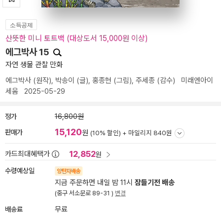
소득공제
산뜻한 미니 토트백 (대상도서 15,000원 이상)
에그박사 15
자연 생물 관찰 만화
에그박사
(원작),
박송이
(글),
홍종현
(그림),
주세종
(감수)
미래엔아이
세움
2025-05-29
정가
16,800원
15,120
판매가
원
(10% 할인) +
마일리지 840원
12,852
카드최대혜택가
원
수령예상일
양탄자배송
지금 주문하면 내일 밤 11시
잠들기전 배송
(중구 서소문로 89-31 )
변경
배송료
무료