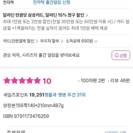
전자책
전자책 출간알림 신청
알라딘 만권당 삼성카드, 알라딘 15% 청구 할인
최대 1만원 또는 2만원 할인(전월 30만원 또는 60만원 이용 시) / 카드 발
급월 +1개월까지는 전월 실적이 없어도 최대 1만원 혜택 제공
카드/간편결제 할인
무이자 할부
소득공제 690원
관심 저자, 시리즈의 출간 알림을 받아보세요
신청
10
100자평 2편
리뷰 46편
세일즈포인트
19,251
생물과 생명 주간 31위
양장본
156쪽
140*210mm
487g
ISBN 9791173476259
주제분류