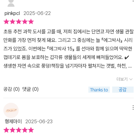
어려운 단어가 나와도 걱정 마세요! 아이들이 이해하기 쉽게 각주로
해주더라고요!생태계 교란 생물에 대해서 들어보셨어요?토종 생물의
친절하게 설명해주니 문제없답니다!귀여운 그림으로 갑각류를 만나
서식을 방해하고, 생물 다양성을 감소시키는 등국내 생태계의 균형을
pinkpcl
2025-06-22
보는 것도 좋지만, 진짜 모습을 보는 것만큼 생생하진 않죠? 에그박
깨뜨리거나, 그럴 우려가 있는 생물을 말한답니다 우리 나라에는 어
사 갑각류편은 바로 이 점이 최고! 가재의 생태를 생생한 사진으로 자
떤 생태계 교란 생물이 있는지 보실래요?뉴트리아, 황소개구리, 붉은
초등 추천 과학 도서를 고를 때, 저희 집에서는 단연코 자연 생물 관찰
세~히 보여줘서 머리에 쏙쏙 들어와요!'에그박사 15권'은 그냥 정보
귀거북, 꽃매미, 파랑볼우럭, 큰입배스 등많은 사람들이 생태계 교란
만화를 가장 먼저 찾게 돼요. 그리고 그 중심에는 늘 『에그박사』 시리
만 알려주는 책이 아니에요! 자연생물관찰도감으로 우리 친구들이 자
생물을 막기 위해 노력하고 있다고 해요생생 사진첩에서는 한국 토종
즈가 있었죠. 이번에는 『에그박사 15』 를 선아와 함께 읽으며 딱딱한
연에 대한 호기심과 탐구심을 활~짝 열어주는 마법 같은 책이랍니다.
가재와 외래종 가재를 알아보는 시간도 가져봤어요나중에 아이와 함
껍데기로 몸을 보호하는 갑각류 생물들의 세계에 빠져들었어요. ✔️
책 중간중간에 숨어있는 생물 퀴즈 게임, 생물 도감 그리기 같은 워크
께 하천에 가게 되면 가재를 직접 한 번 보면 좋겠다 싶었어요​흥미진
생생한 자연 속으로 풍덩!​책장을 넘기자마자 펼쳐지는 갯벌, 하천, 그
북 활동도 빼놓을 수 없죠! 책 내용을 직접 탐구하고 배우는 재미가 쏠
진하고 짜릿한 메인 스토리와 함께 생물들의 서브 스토리가 함께 나
리고 비 내리는 밤의 풍경. 도심에 살면서 쉽게 접하기 어려운 생물들
쏠해요.워크북 활동을 하다 보면 우리 아이들의 탐구력, 집중력, 사고
더보기
오는 에그박사 책인데요자연에 대한 따뜻한 정서 공감을 이끌어 낼
이 에그박사, 양박사, 웅박사의 손을 따라 생생하게 등장해요. 가재,
력이 쑥쑥 자랄 거예요!'에그박사 15권'은 갑각류라는 흥미로운 주제
수 있고 어린이들의 탐구 본능을 일깨워주는 초등추천도서랍니다다
공감 (
0
)
댓글 (0)
쥐며느리, 소라게, 딱총새우 등 각기 다른 모습과 행동을 가진 갑각류
를 만화로 쉽고 재미있게 풀어낸 최고의 학습 만화랍니다! 신나는 이
양한 생물도감을 알아볼 수 있는 에그박사 흥미진진한데요~ 재미있
생물들의 이야기를 읽다 보면 아이뿐 아니라 어른인 저도 시간 가는
야기, 생생한 정보, 재미있는 활동까지! 자연 과학과 친해지고 싶은 어
는 워크북도 있으니까 놓치지 마세요!!!생물 퀴즈 게임, 생물 도감 그
줄 모르겠더라고요. 특히 선아는 “쥐며느리도 갑각류야?”라며 놀라
메뉴
린이 친구들에게 정말 강력 추천해요!
리기 등 다양한 워크북이 준비되어 있어요아이들이 활동하면서 탐구
워했어요. 평소 귀엽고 작은 생물엔 관심이 많았는데, 딱딱한 껍데기
형제마미
2025-06-23
력, 집중력, 사고력도 기를 수 있겠죠!?아이들이 좋아할 수 밖에 없은
로 몸을 감싸고 살아가는 이들의 생존 방식에 감탄하는 눈치였죠. ✔️
초등추천도서 저희 아이는 벌써 몇 번이나 에그박사를 읽었는지 모른
짜릿한 관찰 이야기 + 귀여운 도감​이번 15권에서는 짜릿한 메인 스