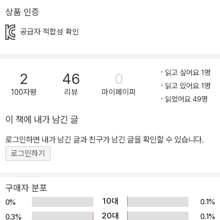
씩씩하게 살아가는 갑각류 생물들의 하루를 살펴볼까요?! 자연·생물
상품 인증
콘텐츠 인기 키즈 크리에이터, ‘에그박사’ ’에그박사’는 생생한 자연
생물 콘텐츠로 자리매김한 인기 키즈 크리에이터로, 에그박사, 양박
공급자 적합성 확인
사, 웅박사가 모여 도시에서 쉽게 만날 수 없는 신비롭고 놀라운 자연
생물의 이야기를 들려줍니다. 특히 살아 있는 신기한 곤충들과 동물
들을 생생하고 재미있는 영상 콘텐츠로 풀어 내어 자연 생물에 호기
읽고 싶어요 1명
2
46
0
읽고 있어요 1명
심이 가득한 어린이들에게 많은 사랑을 받고 있습니다. 생생한 ‘에피
100자평
리뷰
마이페이퍼
읽었어요 49명
소드’와 똑똑한 ‘워크북 활동’ 《에그박사》는 만화로 풀어 낸 생생한
관찰 에피소드와 똑똑한 워크북 활동, 에그박사의 제작 일기로 구성
이 책에 내가 남긴 글
되어 있습니다. 《에그박사 15》에는 갑각류 생물들을 만나는 에피소
로그인하면 내가 남긴 글과 친구가 남긴 글을 확인할 수 있습니다.
드 만화로 수록되어 있고, 중간중간 ‘생물 찾기 놀이’, ‘생물 도감 그리
로그인하기
기’, ‘관찰 보고서 작성하기’ 등 다양한 워크북 활동과 에그박사 영상
제작 일기가 수록되어 있습니다.
구매자 분포
10대
0.1%
0%
20대
0.1%
0.3%