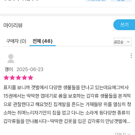
쓰기
마이리뷰
구매자 (0)
전체 (46)
메뉴
갱이
2025-06-23
표지를 보니까 갯벌에서 다양한 생물들을 만나고 있는데요에그박사
15권에서는 딱딱한 껍데기로 몸을 보호하는 갑각류 생물들을 본격적
으로 관찰한다고 해요​멋진 집게발을 흔드는 가재들땅 위를 열심히 청
소하는 쥐며느리자기만의 집을 업고 다니는 소라게 등다양한 종류의
갑각류들을 만나봅시다~딱딱한 갑옷을 입은 갑각류의 만남갯벌에서
갑각류를 찾아라!!!엄청 많은 갑각류들이 나오더라고요갑각류는 갑옷
더보기