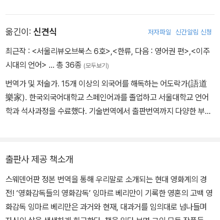
음의 시간을 유예한다는 조건으로. 장기에서 이긴 기사는 24시간 동
안 세상을 돌아보지만 세상은 별로 살만하지 않다. 영화에 난해한 형
옮긴이:
신견식
저자파일
신간알림 신청
이상학적 화두를 끌어들인 이 영화, <제7의 봉인>의 감독은 바로 잉
마르 베리만이었다. 베리만은 신, 구원, 죽음 등의 형이상학적 문제를
최근작 :
<서울리뷰오브북스 6호>
,
<한류, 다음 : 영어권 편>
,
<이주
다룰 수 없는 원시적인 매체라고 영화를 얕보던 지식인들에게 놀라움
시대의 언어>
… 총 36종
(모두보기)
을 안겨주면서 5, 60년대 유럽 예술영화 지형도를 이끄는 스타감독
번역가 및 저술가. 15개 이상의 외국어를 해독하는 어도락가(語道
의 명예를 누렸다. 1918년 스웨덴 웁살라에서 목사의 아들로 태어난
樂家). 한국외국어대학교 스페인어과를 졸업하고 서울대학교 언어
베리만은 10대부터 연극을 접했고 청년기에는 무대연출, 창작희곡,
학과 석사과정을 수료했다. 기술번역에서 출판번역까지 다양한 부문
오페라와 라디오극을 오가는 활발한 창작활동을 펼쳤다. 46년부터
의 번역 일을 하고, 비교언어학, 언어문화 접촉, 언어의 역사, 어원, 번
영화를 만들기 시작했으며 이후 평생 연극과 영화를 오가며 작업했
역 등 언어와 관련된 다양한 주제로 글을 쓴다. 《세계의 말들》 《언어
다. 초기작은 가벼운 희극을 주로 만들었고 <광대들의 밤>(1953),
로 지구 정복》 《언어 공부》 등을 우리말로 옮겼고 《언어의 우주에서
칸 영화제 시적 유머상이라는 특별상을 받은 <한 여름밤의 미소>(19
출판사 제공 책소개
유쾌하게 항해하는 법》 《콩글리시 찬가》 등을 썼다.
55>등이 초기 대표작이다. 그러나 베리만이 예술가로서 진정한 명성
스웨덴어판 정본 번역을 통해 우리말로 소개되는 현대 영화계의 경
을 얻은 것은 <제7의 봉인>의 성공때문이었다. <제7의 봉인> 이후
전! ‘영화감독들의 영화감독’ 잉마르 베리만이 기록한 영혼의 고백 영
에 만든 베리만의 후속작들 <처녀의 샘>, <산딸기> 등 후속작들은
화감독 잉마르 베리만은 과거와 현재, 대과거를 임의대로 넘나들며
대중매체였던 영화를 영화감독의 개인적인 통찰력을 표현할 수 있는