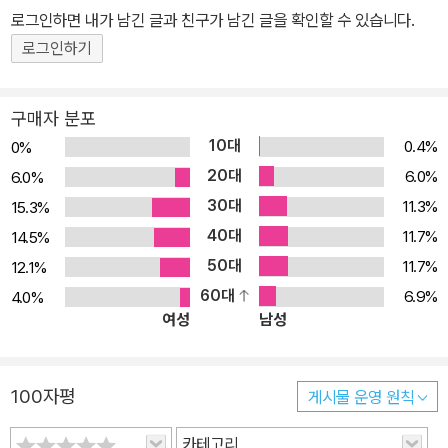
한 영향을 끼친 ‘영화감독들의 영화감독’ 잉마르 베리만의 자서전,
렉산더가 다른 아이들에게 유령이 나오는 환등기를 틀어주는 장면이
로그인하면 내가 남긴 글과 친구가 남긴 글을 확인할 수 있습니다.
『환등기』가 마침내 스웨덴어판 정본 번역을 통해 민음사에서 출간되
나온다. 베리만은 항상 현실을 이렇게 저렇게 뒤틀어 볼 줄 아는 마술
로그인하기
었다. 잉마르 베리만은 「제7의 봉인」과 「산딸기」, 「페르소나」와 「화니
사같은 예술가를 찬미했다. 현대사의 격동기에 예술가로 살면서 변방
와 알렉산더」에 이르기까지 이미 고전을 넘어 전설이 된 수많은 작품
에 유배당한 예술가의 고통을 나직히 고백했던 베리만은 어린 시절의
을 연출한 스웨덴의 영화감독이다. 심오하고 상징적이며 대담할 정도
구매자 분포
가슴떨리는 원초적 경험으로 돌아가 상상력만이 구원이라는 만년의
로 실험적인 그의 작품들은 항상 논란을 불러일으켰고, 관객은 물론,
10대
0.4%
0%
깨달음을 남겼다. 1984년 공식적으로 영화계를 은퇴한 후에도 시나
전 세계 영화계 인사들에게도 경이와 카타르시스를 선사했다. 그렇다
20대
6.0%
6.0%
리오작업, TV영화작업 등 활발한 활동으로 예술혼을 불살랐으며 20
면 20세기의 영화 문법을 혁신하고 새로운 지평을 열어젖힌 잉마르
30대
11.3%
15.3%
07년 7월 30일 향년 89세로 발틱해 연안 파로섬의 자택에서 타계
베리만의 예술적 원천은 어디에 뿌리내리고 있고, 또 그의 삶과 작품
40대
했다.
11.7%
14.5%
이면엔 과연 무엇이 도사리고 있을까? 만년에 이른 잉마르 베리만은
50대
11.7%
12.1%
한평생 쥐고 있던 메가폰을 내려놓고 은막에서 물러나, 인생이라는
60대
6.9%
4.0%
기나긴 여정을 마무리하기 위해 스웨덴의 작은 섬, 포뢰에 정착한다.
여성
남성
비록 영화계를 떠났음에도 그의 창작욕은 여전히 이글거렸고, 이번에
는 필름이 아닌 종이 위에 자신의 예술 세계를 펼쳐 보이기로 마음먹
는다. 베리만은 친한 출판사 인사에게 이제 ‘자서전’을 쓰겠노라 선언
100자평
게시물 운영 원칙
하고, (한평생 글재주가 없다고 이야기해 왔음에도) 무려 900쪽을
카테고리