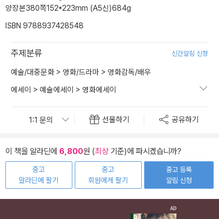
양장본
380쪽
152*223mm (A5신)
684g
ISBN 9788937428548
주제분류
신간알림 신청
예술/대중문화
>
영화/드라마
>
영화감독/배우
에세이
>
예술에세이
>
영화에세이
선물하기
공유하기
이 책을 알라딘에
6,800
원 (
최상
기준)에 파시겠습니까?
중고
중고
중고 등록
알라딘에 팔기
회원에게 팔기
알림 신청