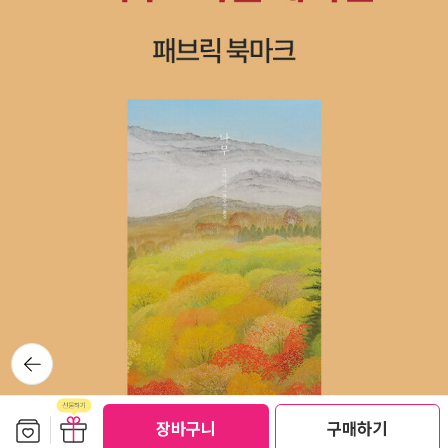
뒤로가
기
보관함담기
선물하기
장바구니
구매하기
선물하기