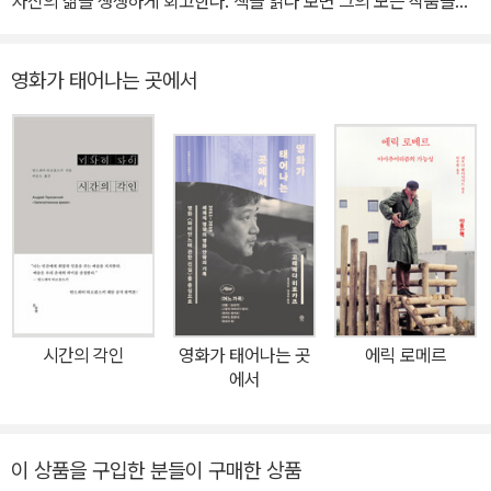
자신의 삶을 생생하게 회고한다. 책을 읽다 보면 그의 모든 작품들이
아주 고급적이고 실험적인 매체로 격상시켰다. 베리만을 축으로 영화
여기서 비롯되었을까, 아니면 그 모든 것들이 힘을 합쳐 엮어 낸 한 사
는 모더니즘 영화의 시대를 열었고 베리만은 그 당시 서구 지성의 대
람의 생애가 이 회고록을 완성했을까, 하는 생각이 들 만큼 그와 관련
세였던 실존주의와 맞물려 '신은 있는가', '있다면 왜 인간들은 이렇게
영화가 태어나는 곳에서
한 많은 내용들이 이 책 속에 들어 있다. 베리만의 여러 작품에서 반복
서로 고독하고 고통스런 삶을 사는가'라는 따위의 질문을 던지는 영
적으로 언급되는 ‘카린’은 그의 예술 세계에 어떤 영향을 주었는지, 영
화를 만들어냈다. <어두운 유리를 통해>(1962), <겨울빛>(1963),
화 「마술사」와 「화니와 알렉산더」에서 거듭 나타나는 ‘환등기’의 의미
<침묵>(1963)은 신과 구원의 문제를 다룬 '3부작'이며, <침묵>의
는 무엇인지 등을 살펴보는 소소한 재미 또한 빼놓을 수 없다. 이 책에
여주인공이 외국의 호텔방에서 고통스럽게 병으로 죽어가면서 말하
는 그가 평생에 걸쳐 관계를 맺은 사람들이 여럿 등장한다. 어머니, 아
는 대사는 유명해졌다. "신은 침묵하고 있다." 60년대 초 베리만의 이
버지, 형제, 다수의 아내와 다수의 애인, 그의 배우들, 동료들…… 이들
름은 하늘을 찔렀지만 베리만이 형이상학의 그물에 빠져 정치를 외면
과의 관계를 통해서 그의 영화 속 인물들이 지닌 특유의 냉소와 번민,
한다는 좌파 진영의 비판도 만만치 않았다. 베리만도 그 사실을 고통
정직한 욕망 등이 어떻게 그에게 작동되어 왔는지를 짐작하는 과정은
스럽게 깨달았다. 2차 대전, 원자폭탄, 베트남 전쟁으로 이어지는 현
매우 짜릿하다. 책은 말미에 가까워질수록 과거와 현재를 잦게 넘나
대사의 복판에서 이 예술가는 사회의 주변부에서 자학하면서 서성거
시간의 각인
영화가 태어나는 곳
에릭 로메르
든다. 그것들이 실재하는 그의 기억인지, 꿈인지 모호한 구간도 있다.
에서
릴 뿐이었다. <침묵>(1966), <늑대의 시간>(1968)과 <치욕>(19
그래서 독서를 마칠 즈음이면 마치 책 한 권이 스스로 태어나서 죽음
68)은 바로 격랑에 휘말린 현실 속에서 자기 내부의 망명정부로 퇴각
에 다다르는 것 같은 착각이 들기도 한다. 베리만의 예민하고 날카로
한 예술가의 고통스런 자기 응시를 담은 또 다른 '3부작'이다. 특히 <
운 감각들이 부드러워지면서 그리움과 아쉬움에 도달할 때는 눈물이
이 상품을 구입한 분들이 구매한 상품
페르소나>는 서구 모더니즘 영화의 실험정신을 한데 집약한 듯한 화