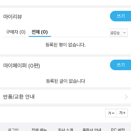
끌어 준 할머니, 짓궂은 친구들에게 둘러싸인 채 성년으로 나아간다.
뒤이어 베리만은 성적으로 각성한 계기와 스트린드베리에 대한 열렬
쓰기
마이리뷰
한 숭배, 연극판에서 벌어진 온갖 푸닥거리를 들려주다가 돌연 자신
의 외도, 결혼의 파탄, 경제적 곤궁, 심지어 (어린 시절에 교환 학생 자
구매자 (0)
전체 (0)
격으로 방문했을 뿐이지만) 과장스러울 만큼 고해적인 나치 독일에
매료되었던 사건 등을 거침없이 쏟아 낸다. 또한 극장 대표로서 겪은
등록된 평이 없습니다.
고충과 탈세라는 누명을 뒤집어쓰고 잠자코 지내야 했던 울분의 나날
들 역시 현장감 넘치게 기록되어 있다. 이 같은 현실적인 일화들이 불
쓰기
마이페이퍼 (0편)
쑥 나타나는 와중에, 베리만의 기억은 영화 제작이라는 과업과 맞물
리며 끊임없이 요동친다. 첫 사랑, 첫경험, 전쟁, 사랑의 도피, 아버지
등록된 글이 없습니다
와 호숫가에서 미역을 감던 일, 어머니의 쓸쓸한 뒷모습, 바보 삼촌의
천진한 모습과 황망한 죽음, 여름휴가, 빛으로 일렁이던 파도. 그리하
반품/교환 안내
여 마침내 베리만은 예술가의 운명을 직감한 최초의 순간으로 되돌아
간다. 바로, 애당초 형이 선물받았지만 꾀를 부려 겨우 얻어 낸 ‘환등
기’의 마술 같은 영상을 도화지 같은 벽면에 처음 비춰 보았던 그날의
기억, 기계의 온기, 장롱의 냄새 속으로 말이다. 어쩌면 인생이란, 잉
로그인
전체 메뉴
회사 소개
출판사 안내
PC 버전