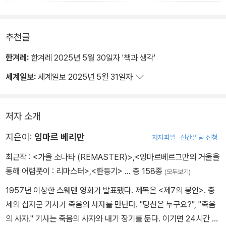
쟁을 벌였다. 그나마 남았던 업무 규율도 사라져 사•람들은 내키는 대
로 출퇴근을 했다. 나는 찬밥 신세였다.
추천글
한겨레:
한겨레 2025년 5월 30일자 '책과 생각'
세계일보:
세계일보 2025년 5월 31일자
저자 소개
지은이:
잉마르 베리만
저자파일
신간알림 신청
최근작 :
<가을 소나타 (REMASTER)>
,
<잉마르베르그만의 거울을
통해 어렴풋이 : 리마스터>
,
<환등기>
… 총 158종
(모두보기)
1957년 이상한 스웨덴 영화가 발표됐다. 제목은 <제7의 봉인>. 중
세의 십자군 기사가 죽음의 사자를 만난다. "당신은 누구요?", "죽음
의 사자." 기사는 죽음의 사자와 내기 장기를 둔다. 이기면 24시간 죽