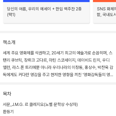
당신의 여름, 우리의 에세이 + 한입 맥주잔 2종
SNS 화제의
(택1)
함, 국내도서
책소개
세계 주요 영화제를 석권하고, 20세기 최고의 예술가로 손꼽히며, 스
탠리 큐브릭, 장뤼크 고다르, 마틴 스코세이지, 데이비드 린치, 우디
앨런, 라스 폰 트리에뿐 아니라 우리나라의 이창동, 홍상수, 박찬욱 감
독에게도 커다란 영감을 주고 현저한 영향을 끼친 ‘영화감독들의 영
화감독’ 잉마르 베리만의 자서전이다.
목차
잉마르 베리만은 「제7의 봉인」과 「산딸기」, 「페르소나」와 「화니와 알
렉산더」에 이르기까지 이미 고전을 넘어 전설이 된 수많은 작품을 연
서문_J.M.G. 르 클레지오(노벨 문학상 수상자)
출한 스웨덴의 영화감독이다. 심오하고 상징적이며 대담할 정도로 실
환등기