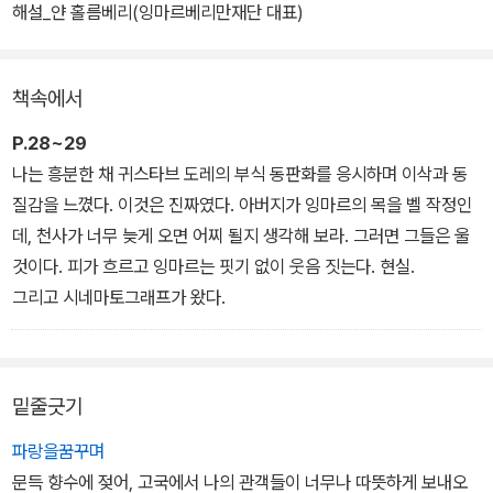
험적인 그의 작품들은 항상 논란을 불러일으켰고, 관객은 물론, 전 세
해설_얀 홀름베리(잉마르베리만재단 대표)
계 영화계 인사들에게도 경이와 카타르시스를 선사했다. 그렇다면 2
0세기의 영화 문법을 혁신하고 새로운 지평을 열어젖힌 잉마르 베리
책속에서
만의 예술적 원천은 어디에 뿌리내리고 있고, 또 그의 삶과 작품 이면
엔 과연 무엇이 도사리고 있을까?
P.28~29
나는 흥분한 채 귀스타브 도레의 부식 동판화를 응시하며 이삭과 동
질감을 느꼈다. 이것은 진짜였다. 아버지가 잉마르의 목을 벨 작정인
데, 천사가 너무 늦게 오면 어찌 될지 생각해 보라. 그러면 그들은 울
것이다. 피가 흐르고 잉마르는 핏기 없이 웃음 짓는다. 현실.
그리고 시네마토그래프가 왔다.
밑줄긋기
파랑을꿈꾸며
문득 향수에 젖어, 고국에서 나의 관객들이 너무나 따뜻하게 보내오