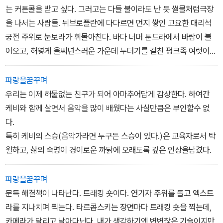
는 커튼콜을 받고 싶다. 그러고는 다들 불이라도 난 듯 썰물처럼극장
을 나서는 사람들. 뉘브로플란에 다다르면 먼지 쌓인 고요한 대리석
궁전 주위로 눈보라가 휘몰아친다. 바다 너머 툰드라에서 바람이 불
어오고, 허옇게 을씨년스러운 가운데 누더기를 걸친 펑크족 여럿이
외로움에 울부짖는다.
파랑을꿈꾸며
우리는 이제 허물없는 친구가 되어 아마추어답게 감상한다. 하여간
케비와 함께 살면서 음악을 많이 배웠다는 사실만큼은 부인할수 없
다.
특히 케비의 스승(음악가라면 누구든 스승이 있다.)은 교육자로서 탁
월하고, 삶의 숙명이 경이로운 까닭에 오래도록 깊은 인상을남겼다.
파랑을꿈꾸며
문득 해결책이 나타난다. 트래킹 숏이다. 연기자 주위를 돌고 엑스트
라를 지나치며 찍는다. 타르콥스키는 장면마다 트래킹 숏을 찍는데,
카메라가 달리고 날아다닌다. 내가 생각하기엔 변변찮은 기술이지만