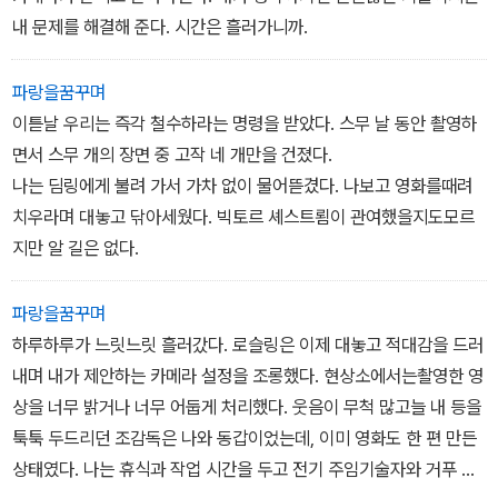
내 문제를 해결해 준다. 시간은 흘러가니까.
파랑을꿈꾸며
이튿날 우리는 즉각 철수하라는 명령을 받았다. 스무 날 동안 촬영하
면서 스무 개의 장면 중 고작 네 개만을 건졌다.
나는 딤링에게 불려 가서 가차 없이 물어뜯겼다. 나보고 영화를때려
치우라며 대놓고 닦아세웠다. 빅토르 셰스트룀이 관여했을지도모르
지만 알 길은 없다.
파랑을꿈꾸며
하루하루가 느릿느릿 흘러갔다. 로슬링은 이제 대놓고 적대감을 드러
내며 내가 제안하는 카메라 설정을 조롱했다. 현상소에서는촬영한 영
상을 너무 밝거나 너무 어둡게 처리했다. 웃음이 무척 많고늘 내 등을
툭툭 두드리던 조감독은 나와 동갑이었는데, 이미 영화도 한 편 만든
상태였다. 나는 휴식과 작업 시간을 두고 전기 주임기술자와 거푸 언