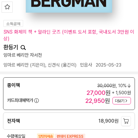
소득공제
SNS 화제의 책 + 알라딘 굿즈 (이벤트 도서 포함, 국내도서 3만원 이
상)
환등기
잉마르 베리만 자서전
잉마르 베리만
(지은이),
신견식
(옮긴이)
민음사
2025-05-23
종이책
30,000
원,
10%
27,000
원
+ 1,500원
22,950
원
카드최대혜택가
더보기
전자책
18,900
원
수령예상일
양탄자배송
썬데이 EXPRESS