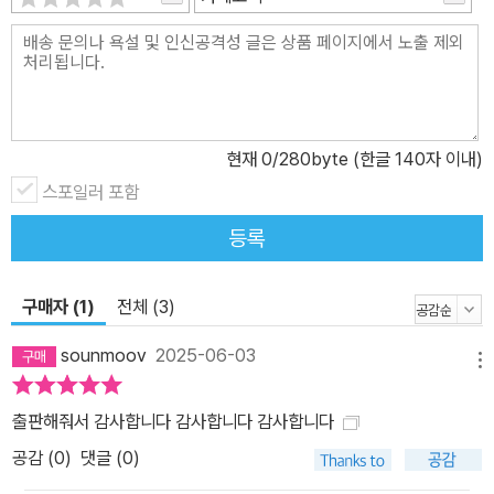
넘어서는 방대한 분량의 ‘초고’를 완성해 낸다. 그리고 구구절절한 촬
영물을 편집하듯 여러 부분을 잘라 내고 이어 붙인 끝에, 비로소 우리
가 아는 『환등기』가 세상의 빛을 보게 된다. 영화계 거장의 ‘자서전’
속엔 도대체 무슨 이야기가 담겨 있을까? 좋은 작품을 만드는 방법,
엄청난 찬사와 성공에 대한 기억, 훌륭한 영화감독이 갖춰야 할 미
덕? 그러나 『환등기』엔 으레 ‘자서전’이라 하면 시간의 흐름에 따라
현재
0
/280byte (한글 140자 이내)
열거되어 있을 법한 내용이 거의 없다. 물론, 충분히 납득할 만한 자기
스포일러 포함
자랑이 아주 조금씩, 이곳저곳에 산재되어 있긴 하지만 그것은 단지
등록
일생을 돌아보기 위해 거쳐 가야 하는 변죽일 따름이다. 잉마르베리
만재단의 대표, 얀 홀름베리의 「해설」에서 엿볼 수 있듯이, 『환등기』
구매자 (1)
전체 (3)
는 사실과 허구의 경계를 자유로이 넘나드는, 시간의 흐름마저 무시
한 채 과거와 현재를 소란스럽게 오가는, 인생이라는 주제의 한바탕
sounmoov
2025-06-03
메뉴
잔치다. 목사 집안의 둘째 아들로 태어난 잉마르 베리만의 어린 삶은,
서슴없이 매질할 만큼 엄한 아버지와 (회피적인 성격을 지닌) 목사의
출판해줘서 감사합니다 감사합니다 감사합니다
아내라는 과중한 지위에 짓눌려 우울증을 앓던 어머니, 죽이고 싶을
공감 (
0
)
댓글 (0)
정도로 얄밉지만 그만큼 가엾은 형과 누이, 그를 성숙한 인격으로 이