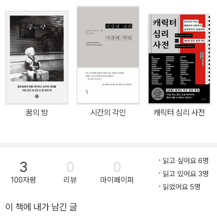
난다. 그러고 나면 그의 작품들을 다시 찾아볼 수밖에 없다. 한 작품
술로 주목을 받았다. '예술가 3부작' 이후에 베리만에게는 '여성의 감
속에 숨어 있는 더 많은 이야기들을 예감하기 때문이다. 그는 죽었지
독'이라는 별명이 하나 더 붙었다. <정열>(1969) 이후로 베리만은 <
만 무한하게 존재한다는 사실을 새삼 깨닫는다. 세기의 위대한 거장,
접촉>(1971), <외침과 속삭임>(1973) 등의 작품을 통해 여성의 조
잉마르 베리만. -이경미(영화감독) “잉마르 베리만은 『환등기』를 통
건을 탐구했다. 베리만의 후기 영화들은 사랑없는 관계 때문에 시달
해 자신의 영혼을 폭로하였다.” -《뉴욕 타임스》 “『환등기』는 베리만
리는 여성들을 아주 냉정하게 묘사했다. 특히 잉그리드 버그만이 출
의 영화처럼 그의 내밀한 통찰력으로 넘쳐 나는 작품이다.” -《뉴 리퍼
연한 <가을 소나타>(1979)는 실내극의 형식으로 모성이 여성의 본
블릭》 “이 책은 단순한 자서전이 아니다. 『환등기』는 한 시대의 예술
능이라는 선입견을 섬뜩하게 뭉개버린다. 말년의 대표작인 <화니와
적 의식을 대변하는 심오한 고백이다.” -《르 몽드》 “우리 시대의 가장
알렉산더>(1983)는 베리만의 공식적인 은퇴작으로 각양각색의 다
위대한 영화감독.” -스탠리 큐브릭 “잉마르 베리만은 신의 경지에 다
꿈의 방
시간의 각인
캐릭터 심리 사전
양한 인물이 나오는 이 영화에서 베리만은 '신의 침묵, 인간의 타락,
다른 예술가다.” -안드레이 타르콥스키 “잉마르 베리만의 작품은 늘
사랑의 파멸'이라는 이제까지의 영화 경향과는 작별을 고했다. 이 영
나에게 신비로운 경이와 영감을 선사한다.” -프랑수아 트뤼포 “잉마
화의 등장인물들은 좀 푼수같고 인간적인 결점도 적지 않지만 연극에
르 베리만은 인간의 무의식과 심연을 제대로 통찰할 줄 알았던 희귀
대한 사랑과 따뜻한 마음을 자기들끼리 주고받으면서 그럭저럭 행복
읽고 싶어요 6명
한 영화감독이다.” -데이비드 린치 세계 주요 영화제를 석권하고, 20
3
0
0
하게 살아간다. 10살먹은 주인공 소년 알렉산더는 연극인 출신의 이
읽고 있어요 3명
세기 최고의 예술가로 손꼽히며, 스탠리 큐브릭, 장뤼크 고다르, 마틴
100자평
리뷰
마이페이퍼
가문에서 자라면서 현실과 환상을 분간하지 못해 애를 먹고 천연덕스
읽었어요 5명
스코세이지, 데이비드 린치, 우디 앨런, 라스 폰 트리에뿐 아니라 우리
럽게 거짓말을 지어내는데 거미줄처럼 끝없는 상상력의 실을 자아내
나라의 이창동, 홍상수, 박찬욱 감독에게도 커다란 영감을 주고 현저
이 책에 내가 남긴 글
는 것이 바로 행복한 인생의 지름길이다. <화니와 알렉산더>에는 알