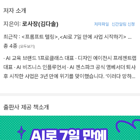
저자 소개
지은이:
로사장(김다솔)
저자파일
신간알림 신청
최근작 :
<프롬프트 텔링>
,
<AI로 7일 만에 사업 시작하기>
…
총 4종
(모두보기)
· AI 교육 브랜드 1프로클래스 대표 · 디자인 에이전시 프레젠트랩
대표 · AI 비즈니스 인플루언서 · AI 젠스파크 공식 앰베서더 퇴사
후 시작한 사업은 3년 만에 위기를 맞이했습니다. ‘이러다 망하겠
다’라는 생각이 들 무렵, 절박함 속에서 만난 건 바로 AI였습니다.
같은 인원, 같은 시간 안에서도 AI를 도입하자 생산성이 몇 배는
뛰었고, 매출은 두 배 이상 성장했습니다. 이제 AI를 쓰는 사람과
출판사 제공 책소개
쓰지 않는 사람의 격차는 상상할 수 없는 속도로 벌어지고 있습니
다. 그러나 단순히 AI를 활용하는 것만으로는 부족합니다. AI에게
일을 ‘잘 시키는 법’을 알아야 합니다. 그 핵심이 바로 이 책의 주
제인 ‘프롬프트 텔링’입니다. AI의 캐릭터를 이해하고, 세계관을