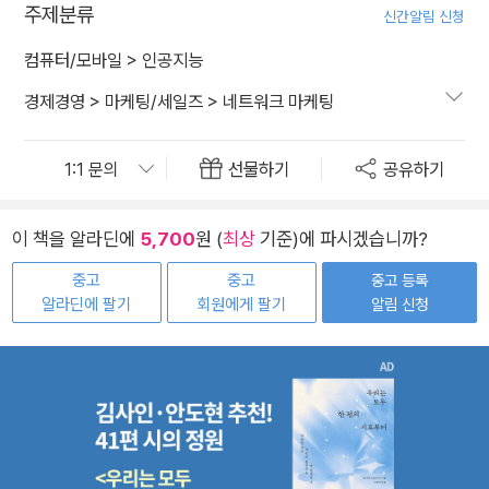
주제분류
신간알림 신청
컴퓨터/모바일
>
인공지능
경제경영
>
마케팅/세일즈
>
네트워크 마케팅
선물하기
공유하기
이 책을 알라딘에
5,700
원 (
최상
기준)에 파시겠습니까?
중고
중고
중고 등록
알라딘에 팔기
회원에게 팔기
알림 신청