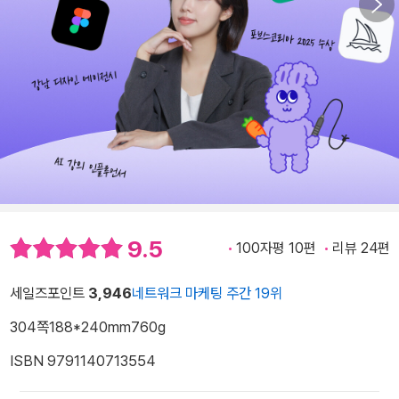
9.5
100자평 10편
리뷰 24편
세일즈포인트
3,946
네트워크 마케팅 주간 19위
304쪽
188*240mm
760g
ISBN 9791140713554