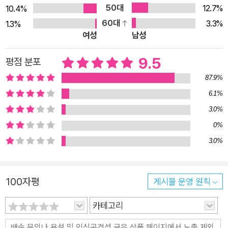
50대
12.7%
10.4%
60대
3.3%
1.3%
여성
남성
9.5
평점 분포
87.9%
6.1%
3.0%
0%
3.0%
100자평
게시물 운영 원칙
카테고리