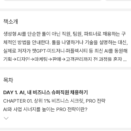
책소개
생성형 AI를 단순한 툴이 아닌 직원, 팀원, 파트너로 채용하는 구
체적인 방법을 안내한다. 툴을 나열하거나 기술을 설명하는 대신,
실제로 저자가 챗GPT·미드저니·퍼플렉시티 등 최신 AI를 동원해
기획→디자인→마케팅→판매→고객관리까지 전 과정을 혼자 해
낸 7일간의 전략을 그대로 담았다. 혼자서도 브랜드와 콘텐츠, 고
객 퍼널을 구축하고 싶은 1인 사업가, 반복 업무를 줄이고 본업에
목차
집중할 수 있는 시스템을 만들고 싶은 창업자, SNS·랜딩페이지·
DAY 1. AI, 내 비즈니스 슈퍼직원 채용하기
브랜드 정체성까지 전방위적으로 AI를 도입하고 싶은 실무자에
CHAPTER 01. 상위 1% 비즈니스 시크릿, PRO 전략
게 현실적인 방법을 제시해줄 것이다.
AI와 사업 시너지를 높이는 PRO 전략이란?