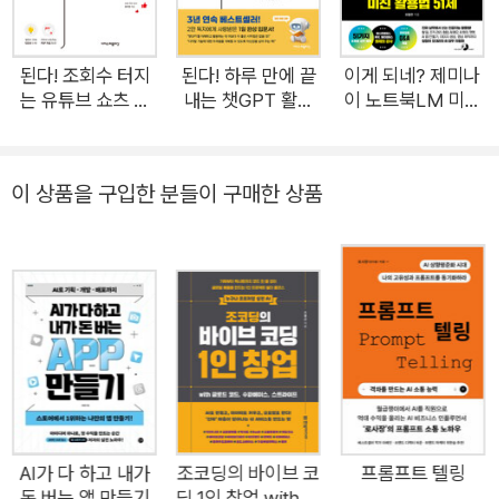
불안 대신 루틴이 생기는 리듬감 ✔ 중요한 일에 에너지를 집중할
수 있는 여유 AI는 기적을 만들어주지는 않습니다. 하지만 제대로
쓰면, 시간을 벌어주고 무너졌던 실행력을 다시 일으켜주는 존재
된다! 조회수 터지
된다! 하루 만에 끝
이게 되네? 제미나
는 유튜브 쇼츠 만
내는 챗GPT 활용
이 노트북LM 미친
가 됩니다. 이 책은 ‘기술’보다는 ‘지속 가능한 일’을 말하고, ‘성
들기
법
활용법 51제
공’보다는 ‘버틸 수 있는 구조’를 이야기합니다. 사람을 새로 뽑을
여유는 없지만 이대로는 도저히 혼자 못 버틸 것 같다면, 이 책이
이 상품을 구입한 분들이 구매한 상품
지금 당신에게 가장 현실적인 해답이 되어줄 것입니다.
AI가 다 하고 내가
조코딩의 바이브 코
프롬프트 텔링
돈 버는 앱 만들기
딩 1인 창업 with 클