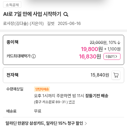
소득공제
AI로 7일 만에 사업 시작하기
로사장(김다솔)
(지은이)
길벗
2025-06-16
종이책
22,000
원,
10%
19,800
원
+ 1,100원
16,830
원
카드최대혜택가
더보기
전자책
15,840
원
수령예상일
양탄자배송
오후 1시까지 주문하면 밤 11시
잠들기전 배송
(중구 서소문로 89-31 )
변경
배송료
무료
알라딘 만권당 삼성카드, 알라딘 15% 청구 할인