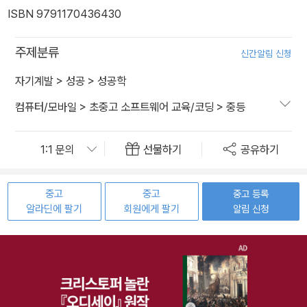
ISBN 9791170436430
주제분류
신간알림 신청
자기계발
>
성공
>
성공학
컴퓨터/모바일
>
초중고 소프트웨어 교육/코딩
>
중등
선물하기
공유하기
중고
중고
중고 등록
알라딘에 팔기
회원에게 팔기
알림 신청