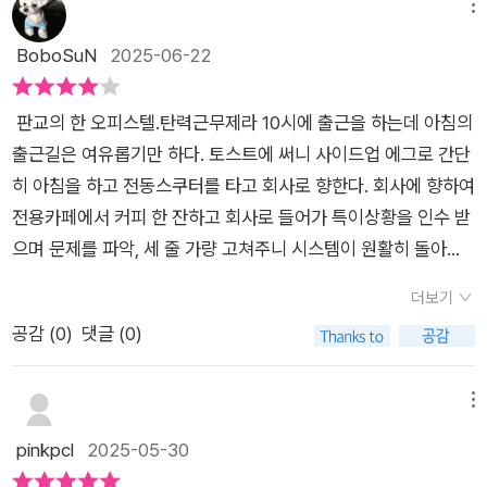
두에게 일정 금액의 국비를 지원해 인적자원 개발을 장려하는 고
메뉴
는 정해진 규칙에 따라 신호등이 표시하는 빨간불 앞에서 정지한
용노동부에서 주관하는 사업인데, 국비지원의 주된 목적은 국내
BoboSuN
2025-06-22
다. 만약 이런 규칙이 없다면 혹은 지키지 않는다면 도로 위는 무
실업자를 줄이고 중소기업에 필요한 인력을 공급하는 데 있다고
법지대가 될 것이다. 코딩은 신호등처럼 컴퓨터의 흐름을 제어한
말한다. 나라에서 지원을 받고 운영하기 때문에 적당한 품질을 유
다. 그런 신호등을 만드는 사람이 바로 개발자다. 국비지원 교육
판교의 한 오피스텔.탄력근무제라 10시에 출근을 하는데 아침의
지하고 가격 또한 저렴하거나 무료하면서 말이다. 저자가 여러 국
국비지원이란 구직자와 근로자 모두에게 일정 금액의 국비를 지
출근길은 여유롭기만 하다. 토스트에 써니 사이드업 에그로 간단
비지원 학원을 다니면서 내린 결론은 집에서 가까운 학원이 가장
원해 인적자원 개발을 장려하는 제도로 고용노동부에서 주관하
히 아침을 하고 전동스쿠터를 타고 회사로 향한다. 회사에 향하여
좋다는 것이라면서, 정부지원 프로그램의 특성상 기본적인 개발
는 사업이다. 지원 목적은 국내 실업자를 줄이고 중소기업에 필요
전용카페에서 커피 한 잔하고 회사로 들어가 특이상황을 인수 받
지식 전달에 중점을 두고 있으므로 기초 학습을 받을 기회로 여길
한 인력을 공급하자는 데 있다. 요리, 바리스타, IT, 전기, 디자인
으며 문제를 파악, 세 줄 가량 고쳐주니 시스템이 원활히 돌아간
필요가 있다고 말한다. 특히 고가의 부트캠프나 특화된 학원과는
등 산업 전반에 걸친 다양한 분야에서 이런 교육이 진행되고 있
다. 회사 식당에서 유기농식단으로 점심을 하고 회사 업무와 관련
교육 목표와 깊이에 차이가 있음을 인지하고 자기주도적 학습으
더보기
다. 당연히 코딩 강좌도 있다. 고용24에 방문하면 관련 정보를 더
없는 부업 사이드 프로젝트를 진행한다. 4시에는 퇴근, 헬스장으
로 보완하는 것이 효과적이라면서 말이다. 이렇게 국비지원 학원
공감 (
0
)
댓글 (0)
정확하게 얻을 수 있다. 비대면 교육을 원하는 사람은 온라인 동
로 향해 운동하는 도중 월급 987만원이 입금되었다는 문자를받
을 수료하면 그 자체로도 이력서에 한 줄을 채울 수 있는 스펙이
영상 강의를 유튜브로 시청하면 된다. 국비지원 학원은 수료증을
는다. 집에 도착해 하루를 마감하며 와인 한 잔하고 내일 업무 크
되지만 이것 만으로 대기업이나 유명 테크 기업의 신입으로 바로
발급하지만 방구석 공부엔 이런 게 없다.4가지 포트폴리오(개발
롬을 실행을 한다.디시인사이드에 올라온 개발자의 삶을 상상하
메뉴
취업하는 것은 쉽지 않다고 말한다. 따라서 국비지원 과정을 수료
자)프로젝트 ~ 특정 프로젝트의 100% 이해홈페이지 ~ 웹 개발
며 쓴 글이다. 누구나 개발자를꿈꾸며 이상적인 삶을 그려보지만
pinkpcl
2025-05-30
했다면 우선 중소기업에 취업해 실무 경험을 쌓는 것을 추천하고
자깃허브 ~ 소프트웨어 코드 저장소, 개발자의 놀이터 기술 블로
현실은 그렇지 않다는 것이 저자의 말이다. 인공지능, 사물인터
있다.한편 부트캠프는 단기간에 개발자가 될 수 있게 교육하는 훈