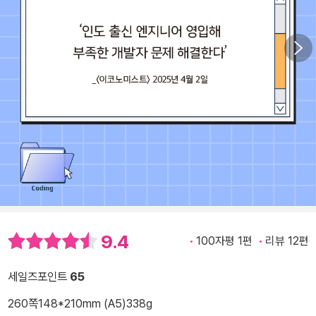
9.4
100자평 1편
리뷰 12편
세일즈포인트
65
260쪽
148*210mm (A5)
338g