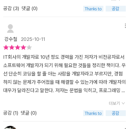
재 여의도에 위치한 한 IT 회사에서 개발자로 재직 중이다. 오프
발전해 나갈 수 있는지 로드맵을 괜찮게 그려준다.좀 더 관심이
공감 (
3
)
댓글 (0)
라인에서 강의와 세미나를 진행하고, 온라인에선 코딩 강좌와 글
생겼다면, 이제 실전 책으로 나아갈 차례.
쓰기 활동을 하고 있는데 모든 사람이 IT를 더 쉽고 재미있게 즐
기길 바라는 마음으로 글을 쓰고 이야기를 나눈다.총 5개 장으로
메뉴
구성된 책은 '코딩? 개발자?', '할 수 있다, 개발자!', '코딩을 배워
강수철
2025-10-11
봅시다', '개발자로 변신하기', '개발자의 하루' 등의 순서로 이야기
를 펼친다. 요즈음 자주 등장되는 코딩이란 단어의 속뜻이 그저
IT회사의 개발자로 10년 정도 경력을 가진 저자가 비전공자로서
막막하게 느껴지는 사람들을 위한 입문서이자 가이드인 셈이다.
소프트웨어 개발자가 되기 위해 필요한 것들을 정리한 책이다. 우
우리가 무심코 사용했던 리모컨의 모든 동작은 사실 코딩으로 작
선 단순히 코딩을 할 줄 아는 사람을 개발자라고 부르지만, 경험
동한다. 즉 개발자가 코딩한 흐름대로 동작하면서 채널을 돌리고
하지 않는 문제가 주어졌을 때 해결할 수 있는가에 따라 개발자의
전원을 켜고 끈다. 이처럼 코딩은 개발자의 노력에 따른 산물로서
대우가 달라진다고 말한다. 저자는 문법을 익히고, 프로그래밍 언
이미 우리들의 손 위에 들려져 있었던 것이다. 자, 이제 코딩의 세
어를 익히고 나면 코딩을 잘 다루는 사람이 되는 것이지만, 개발
계로 발을 내딛어 보자. 신호등을 만드는 사람코딩이란 단어는
더보기
자는 사회가 원하는 문제를 디지털 기술로 해결해주는 사람이라
컴퓨터 프로그래밍을 뜻한다. 자바, C, 파이썬처럼 컴퓨터 언어
공감 (
1
)
댓글 (0)
고 말한다. 비전공자가 이런 개발자가 되기 위해서는 우선 국비지
로 프로그램을 만드는 과정을 의미한다. 도로 위의 신호등은 진
원 교육을 받으라고 조언한다. 국비지원이란 구직자와 근로자 모
행, 정지 표시를 통해 교통의 흐름을 원활하게 도와준다. 자동차