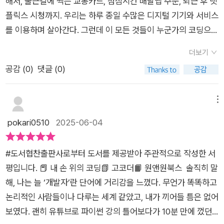
해서, 출근길에 찍는 교통카드, 점심시간 배달앱 주문, 퇴근 후 넷
고 강조한다. 그 밖에도 프런트엔드 개발자는 JavaScript를 잘
게 다가왔어요.​ ​🧩 나에게 맞는 코딩 공부법을 찾다​책은 단순히
리케이션이 공유할 수 있도록 돕는 다리 역할을 한다)를 학습하
디서 이루어지고 국비지원과 같이 교육에 도움이 되는방법과 다
플릭스 시청까지. 우리는 하루 종일 수많은 디지털 기기와 서비스
해야 하고, 백엔드 개발자는 REST API와 웹 프레임워크를 잘 다
“코딩은 이래요~”로 끝나지 않아요.국비지원 교육, 부트캠프, 온
고 익히는 것은 필수적이다. REST API는 클라우드 서비스, 모바
양한 온라인 강의를 통한 이해의 툴을 말한다. 유튜브, 블로그홈
를 이용하며 살아간다. 그런데 이 모든 것들이 누군가의 코딩으로
뤄야 하며, 스마트폰 앱 서비스의 수요가 빠르게 증가하고 있지만
라인 독학, 책 공부법까지 다양한 루트를실제 사례와 함께 자세히
일 애플리케이션, 웹 애플리케이션 등 다양한 분야에서 사용되며,
페이지 까지는 검색의 여하에 찾을 수 있는 정보이나 부트캠프에
탄생했다는 사실을 의식하며 사는 사람은 드물다. 마치 공기의 존
개발자 공급은 이를 따라가지 못하고 있기에 앱 개발자도 유망한
알려줘요.​특히 저는 ‘방구석에서 개발자가 될 수 있을까?’라는챕
더보기
이것을 잘 이해하면 서버 개발의 전반적인 흐름을 이해하는 데 많
대한 시작과 마스터별 필요성에 대한 과정은 가격대 의구심이 많
재를 당연하게 여기듯, 코딩은 우리 일상에 너무나 자연스럽게 스
직종이라 말한다. 특히 앱 개발자의 최대 장점 중 하나는 창업의
터를 유심히 읽었어요. 엄마로서 집안일과 육아에 치이다 보면밖
공감 (
0
)
댓글 (0)
은 도움이 된다. REST API는 단순히 백엔드와 프런트엔드가 소
은 교육과정이지만그 필요성 이해를 높여주고 있다. 다음은 배울
며들어 있어서 오히려 그 존재감을 느끼기 어렵다. 생각해보면 참
용이성이라면서, 1인 창업가로서 앱 하나만으로 서비스를 출시하
으로 나가 뭔가를 배우는 게 쉽지 않잖아요.그런데 이 책은 **“충
통하는 방법을 넘어서 다양한 시스템 간의 연동과 데이터 공유를
수 있는 인터넷 툴과 개발자에서도 특이성 있는 직군을설명한다.
신기한 일이다. 지금 이 순간에도 전 세계 어딘가에서 누군가는
고 운영할 수 있다고 덧붙이고 있다.
분히 가능합니다”**라고 말해주더라고요.​아직 개발자가 되겠다
가능하게 해주는 중요한 기술이다. 백엔드 개발자의 필수적인 역
평소에 이용하기 쉬운 사이트와 그 활용, 다양한개발자의 전문분
새벽까지 키보드를 두드리며 우리가 내일 사용할 앱을 만들고 있
메뉴
는 거창한 꿈까진 아니지만,나도 뭔가 배워볼 수 있다는 자신감을
량이라고 할 수 있다.개발자의 길개발자는 항상 바쁘고, 코드와
야를 통해 자신에게 맞는 개발자로 이끌고 있다. 프론트,백, 플스
을 것이다. 그들이 만든 코드 한 줄 한 줄이 모여서 우리의 하루를
pokari0510
2025-06-04
선물받았어요.​ ​👩‍💻 엄마도 성장하고 싶어요​저자는 개발자를 단
씨름하며 일한다. 그렇기에 사람들에게 감사를 받기보다는 그냥
텍, 모바일, 웹, 서버 등 다양한 직군의 소개를 통해 자신이 잘 할
더 편리하게, 때로는 더 즐겁게 만들어주고 있다. 이렇게 보면 개
순한 ‘기술자’가 아닌,문제를 해결하고 세상을 조금씩 바꿔가는
일을 잘 처리해주는 기술자로 보일 때가 많다. 어쩌면 일을 잘하
수 있는분야를 통해 찾을 수 있을 것이라 한다. 마지막은 개발자
발자들은 일종의 현대판 마법사가 아닐까 싶다. 보이지 않는 곳에
사람이라고 말해요.그 말을 읽으며 마음이 찡했어요.​아이에게 늘
#도서협찬출판사로부터 도서를 제공받아 주관적으로 작성한 서
면서 사랑까지 받는 개발자가 된다는 건 유토피아에 가까운 일이
의 현실과 오해 현실의 모습이다. 사람들의 환상에 맞는 직업인
서 조용히 마법을 부려, 우리의 일상을 변화시키는.. 이번에 이러
“세상에 도움이 되는 사람으로 자라렴” 하고 말하지만,사실 저
평입니다. 📕 내 손 위의 코딩📗 고코더📙 원앤원북스 솔직히 말
다. 그렇다고 해서 굳이 ‘나쁜 개발자’가 될 필요는 없다. 사랑까
지, 현실은 밤샘과 야근, 담배와 술 그리고 고충, 급여와 취직의
한 코딩의 세곌ㄹ 쉽게 이야기 하는 신간을 읽을 기회가 있었다.
자신은 얼마나 그런 사람이었나 되돌아보게 되더라고요.​그래서
해, 나는 늘 ‘개발자’란 단어에 거리감을 느꼈다. 무언가 똑똑하고
진 아니어도 남에게 실망감을 주는 개발자가 될 필요는 없는 것이
여부 다양한 현실에 개발자로써애환을 말하며 개발자로 몸담기
고코더님의 <내손 위의 코딩>이었다.코딩이라는 이 마법의 세
결심했어요. 아주 작게라도,나만의 포트폴리오 하나 만들어보기
논리적인 사람들이나 다루는 세계 같았고, 내가 끼어들 틈은 없어
다.사랑받는 개발자가 된다는 것은 기술적 능력만을 의미하는 게
위한 의지를 묻고 있다. 막연한 환상의 직업이 아닌 남들과 다른
계에 발을 들여놓으려고 하면 갑자기 높고 두꺼운 벽이 앞을 가로
로요.아직은 모르는 게 더 많고, 엉성한 시도일지 모르지만,『내 손
보였다. 괜히 유튜브로 파이썬 강의 틀어보다가 10분 만에 껐던
아니ㅏ 동료와의 협력, 문제 해결 과정에서의 태도, 그리고 주변
노력과학습, 반복되는 업무에 당신은 그래도 개발자는 꿈꾸는가
막는 듯한 느낌을 받는다. '나는 문과인데', '수학을 못하는데', '나