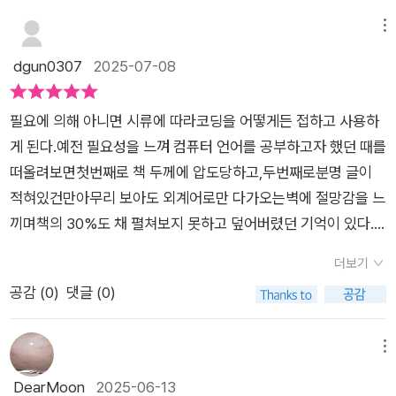
강의, 부트캠프, 독학... 각각의 방법마다 장단점이 있고, 사람마
세미나를 진행하고, 온라인에서는 코딩 강의와 글쓰기 활동을 하
게 가능할까?’라는 부분에서 진심 어린 조언들이 나를 붙잡았다.
다 맞는 방법이 다르다. 국비지원 교육은 비용 부담 없이 체계적
고 있다고 한다.저자는 자신의 책이 코딩을 배우고자 하는 모든
메뉴
“속도가 느려도 괜찮다”는 말이 위로 같았다. 이 책이 좋은 이유
으로 배울 수 있는 좋은 기회다. 하지만 때로는 교육 내용이 현업
이를 위한 안내서로서 실질적인 방법과 방향을 제시하고 있다고
dgun0307
2025-07-08
는 ‘이론서’가 아니라 ‘생활형 안내서’이기 때문이다. 실제 개발자
과 괴리가 있을 수 있고, 취업과의 연결고리가 약할 수도 있다. 부
얘기한다. 저자는 프롤로그에서 코딩이라는 말이 잘 알려져 있지
였던 저자가 어떻게 이 길을 걸어왔는지, 비전공자에게 어떤 장벽
트캠프는 단기간에 집중적으로 실무 중심의 교육을 받을 수 있지
만, 정확한 의미를 아는 사람은 많지 않다고 얘기한다. 우리가 생
이 있는지, 그걸 어떻게 넘을 수 있는지 아주 구체적으로 설명한
필요에 의해 아니면 시류에 따라코딩을 어떻게든 접하고 사용하
만, 그만큼 강도가 높고 비용도 만만치 않다. 온라인 강의는 자신
활에서 사용하는 대부분의 가전기기에는 코딩이라는 개발자의
다. 마치 옆자리 선배가 커피 한 잔 마시며 조곤조곤 들려주는 이
게 된다.예전 필요성을 느껴 컴퓨터 언어를 공부하고자 했던 때를
의 페이스에 맞춰 학습할 수 있다는 장점이 있지만, 혼자서 꾸준
결과물이 들어있고, 예를 든 리모콘도 코딩을 통해 동작한다고 설
야기 같았다. 가장 좋았던 건 책의 태도였다. ‘당신도 할 수 있
떠올려보면첫번째로 책 두께에 압도당하고,두번째로분명 글이
히 동기를 유지하기가 쉽지 않다. 독학은 가장 자유롭지만 동시에
명하고 있다.책의 초반부에서는 기계 또는 컴퓨터라는 커다란 계
다’고 말만 하는 게 아니라, 진짜 그렇게 느끼게 해주는 구성과 설
적혀있건만아무리 보아도 외계어로만 다가오는벽에 절망감을 느
가장 외로운 길이기도 하다. 막힐 때 물어볼 사람도 없고, 내가 제
산기를 외계인에 비유하여 외계인과 대화하기 위해 우리의 언어
명이 있다. 거창한 성공 사례나 허황된 비전이 아니라, 지금 여기
끼며책의 30%도 채 펼쳐보지 못하고 덮어버렸던 기억이 있다.
대로 가고 있는지 확신하기 어렵다. 어떤 방법을 선택하든 중요한
를 전달하는 과정을 '코딩', 그런 일을 하는 사람을 '개발자'로 설명
있는 독자가 당장 할 수 있는 일부터 짚어준다. 그래서 부담 없이
요즘시대에 코딩은 너무나 당연하고일상생활 전반에 적용되어지
것은 꾸준함이다. 코딩은 하루 이틀에 익힐 수 있는 기술이 아니
하고 있다. 컴퓨터가 인식할 수 있는 기계어부터 시작해, 다양한
더보기
시작하고 싶다면 이 책이 최고의 입문서다. 우리는 종종 배우기
고 있어부모님들은 열성적으로 아이들에게 코딩을 접하게 하고
다. 마치 악기를 배우는 것처럼, 매일 조금씩이라도 손에 익숙해
프로그래밍 언어를 소개하고, 개발자의 의미와 개발자의 종류에
공감 (
0
)
댓글 (0)
전에 지레 겁부터 먹는다. 하지만 도전하지 않으면 아무것도 바뀌
가르치려고 한다.나 또한 마찬가지였다.이 책을 읽으면서내가 꼭
지도록 연습해야 한다. 처음에는 간단한 것도 어렵게 느껴지지만,
대해서도 설명한다.​저자의 2021년 출간작 '오늘도 우리는 코딩
지 않는다. 『내 손 위의 코딩』은 배우는 것 자체가 목적이 아니
개발자로 나아가진 않더라도 코딩이 무엇인지 궁금하여 입문하
시간이 지나면서 점점 자연스러워진다.개발자라고 하면 보통 컴
을 합니다'는 주변 지인들과 청년들의 상담 사례를 엮은 책인데,
라, 그걸 통해 스스로를 조금 더 단단하게 만드는 여정임을 말해
고 싶은 사람,학원은 부담스럽고 혼자는 힘든데도움받고자 하는
메뉴
퓨터 앞에서 밤새 코딩하는 모습을 떠올린다. 하지만 실제로는 개
많은 사람들이 개발자가 되고 싶어한다. 앞서 얘기했듯 개발자가
준다. 이 책을 덮고 나면, '나도 한번 해볼까?'라는 말이 머리가 아
사람지름길로 안내하거나 속성으로 지식을 쌓게 하지는 않지만
DearMoon
2025-06-13
발자의 세계도 훨씬 다양하고 입체적이다. 웹사이트의 화면을 만
되는데 장벽은 높지 않다. 게다가 자유로운 근무 환경과 높은 보