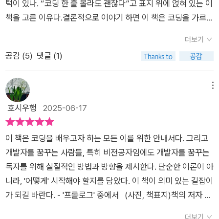
턱이 있나. “코딩 한 줄 몰라도 괜찮다”고 표지 위에 얹혀 있는 이
책을 고른 이유다.결론적으로 이야기 하면 이 책은 코딩을 가르쳐
주는 책은 아니다. 사실 그러기에는 너무 작고 얇긴 하다. 개발자
더보기
로 일하고 있는 저자는, 자신의 업계에 입문하고 싶은 사람들을
공감 (
5
)
댓글 (1)
위한 기초 개념들을 이 책에서 설명한다. 코딩이 무엇인지, 개발
자가 되기 위한 기본 과정은 어떤 식으로 진행되는지(일단 국비
지원 교육으로 시작해서 좀 더 전문적인 내용을 배우려면 부트캠
메뉴
프에 참여하거나), 그리고 코딩이라고 해서 다 같은 게 아닌지라
호시우행
2025-06-17
각 영역에서 배워야 할 언어들이 무엇인지 등등(안드로이드 앱
개발을 위해서는 자바 언어를 배워야 한다!).책의 마지막 5장은
이 책은 코딩을 배우고자 하는 모든 이를 위한 안내서다. 그리고
개발자의 하루라는 제목이 붙어서 실제 업계에서 개발자가 마주
개발자를 꿈꾸는 사람들, 특히 비전공자임에도 개발자를 꿈꾸는
하는 다양한 일들(야근이라든지, 술, 회식이라든지)에 관해 실제
독자를 위해 실질적인 방법과 방향을 제시한다. 단순한 이론이 아
경험을 담아 풀어낸다.(뭐 난 개발자까지 되려는 건 아니니까..)
니라, '어떻게' 시작해야 할지를 담았다. 이 책이 의미 있는 길잡이
당연히 이 책을 읽고 코딩을 어떻게 하는지 배울 수는 없다. 그런
가 되길 바란다. - '프롤로그' 중에서 (사진, 책표지)책의 저자 고
내용은 한 줄도 없으니까. 하지만 어디서부터 어떻게 시작해야 하
코더(이진현)은 코딩보다 글 쓰는 걸 좋아하는 프로그래머로 현
는지, 그리고 시작한 이후에도 지속적으로 어떻게 정보를 얻고,
더보기