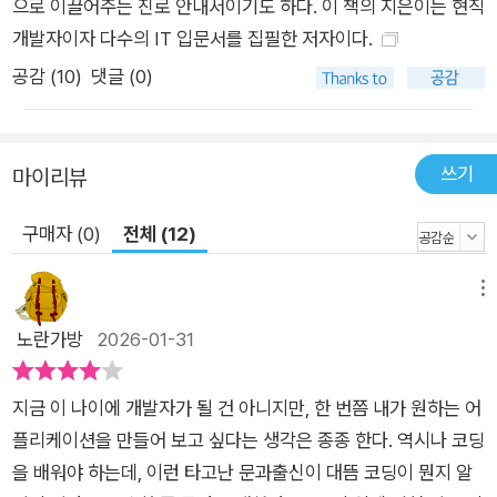
으로 이끌어주는 진로 안내서이기도 하다. 이 책의 지은이는 현직
딩? 개발자?’에서는 코딩이 무엇인지, 개발자가 하는 일이 무엇
개발자이자 다수의 IT 입문서를 집필한 저자이다.
인지 소개한다. 2장 ‘할 수 있다, 개발자!’에서는 비전공자의 눈높
공감 (
10
)
댓글 (0)
이에 맞춰 국비지원 교육, 부트캠프, 온라인 강의 학습법 등을 다
룬다. 3장 ‘코딩을 배워봅시다’에서는 책, 기술 블로그 등을 이용
한 실제적인 학습법을 소개한다. 4장 ‘개발자로 변신하기’에서는
쓰기
마이리뷰
직군별 특징과 장단점을 소개하고 취직 노하우에 대해 이야기한
다. 5장 ‘개발자의 하루’에서는 좋은 개발자가 되기 위한 방법과
구매자 (0)
전체 (12)
현업 개발자로서 느낀 애환, 추구해야 할 가치 등을 말한다. 코딩
은 단순한 기술을 넘어선 가능성의 도구다. 우리는 이 도구를 통
메뉴
해 미래를 만들어나가며, 그 과정에서 스스로의 가치를 발견한다.
노란가방
2026-01-31
개발자라는 꿈을 향해 나아가는 데 이 책이 의미 있는 길잡이가
되길 바란다.
지금 이 나이에 개발자가 될 건 아니지만, 한 번쯤 내가 원하는 어
플리케이션을 만들어 보고 싶다는 생각은 종종 한다. 역시나 코딩
을 배워야 하는데, 이런 타고난 문과출신이 대뜸 코딩이 뭔지 알