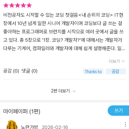
니라 손끝에서부터 나오게 된다. 혹시 당신도 나처럼 “코딩? 그
코딩과 관련된 다양한 분야에서부터접근 방식,공부방법, 공부자
드는 프론트엔드 개발자, 뒤에서 데이터를 처리하는 백엔드 개발
상은 많은 이들이 개발자가 되고 싶어하는 이유 중 하나일 것이
건 내 일이 아니야”라고 생각하고 있었다면, 이 책을 꼭 한 번 펼
세까지 도움받을 수 있어요.#내손위의코딩#고코더이진현 #원앤
자, 스마트폰 앱을 만드는 모바일 개발자까지. 각각의 영역마다
다. 개발자가 되고자 한다면 저자는 용기내어 도전해 볼 필요가
비전공자도 시작할 수 있는 코딩 첫걸음<내 손위의 코딩> IT현
쳐보면 좋겠다. 기술이 두려운 게 아니라, 새로운 언어를 받아들
원북스@onobooks#코딩 #컴퓨터언어#책선물
필요한 기술과 역량이 다르다. 프론트엔드 개발자는 사용자가 직
있다고 강조한다.비전공자가 개발자가 되기 위한 방법으로 국비
장에서 10년 넘게 일한 시니어 개발자이며 코딩보다 글 쓰는 걸
이는 데 익숙하지 않았던 거다. 책 한 권이면 충분히 그 두려움을
접 보고 만지는 부분을 다룬다. 버튼을 누르면 어떤 반응이 일어
지원교육이나 부트캠프, 인공지능과 함께 코딩학습 등 다양하다.
좋아하는 프로그래머로 브런치를 시작으로 여러 곳에서 글을 쓰
넘을 수 있다. 그러니 이제는 핑계 말고, 한 줄의 코드부터 시작해
날지, 화면이 얼마나 예쁘고 사용하기 편할지를 고민한다. 어찌
그리고 시중의 프로그래밍 언어나 코딩 학습서으로 배우거나 블
고 있다. 총 5장으로 ’1장. 코딩? 개발자?‘에 대해서는 개발자가
보자. #내손위의코딩 #고코더 #원앤원북스 #코딩입문추천 #비
보면 예술가와 엔지니어의 성격을 동시에 가져야 하는 직업이다.
로그로 배울 수 있다. 최근엔 AI의 눈부신 발전으로 인해 이제 전
다루는 기계어, 컴파일러와 개발자에 대해 쉽게 설명해준다. 일반
전공자코딩 #개발자되기 #프로그래밍첫걸음 #코딩공부법 #IT
백엔드 개발자는 사용자에게는 보이지 않지만 시스템의 핵심이
공자가 아니어도 소프트웨어 개발자가 될 수 있는 세상이 됐다.
인이라면 ‘개발자’에 대해 ‘코딩할 줄 아는 사람’이라고 답하겠지
초보도전기 #독학프로그래밍 #일반인코딩 #코딩책추천
더보기
되는 부분을 담당한다. 데이터베이스에서 정보를 가져오고, 서버
'바이브 코딩'이라고 불리며 AI를 이용하여 소프트웨어 개발을 하
만 저자는 ‘경험하지 않은 문제가 주어졌을 때 해결할 수 있는
공감 (
0
)
댓글 (0)
간의 통신을 처리하고, 보안을 관리한다. 마치 무대 뒤에서 모든
는 추세가 점점 늘고 있고, 이로 인해 소프트웨어 개발자들의 몸
가’(p.35), ’사회가 원하는 문제를 디지털로 해결해주는 사람‘(p.
것을 조율하는 연출가 같은 역할이다. 모바일 앱 개발자는 우리가
값이 추락하고 있다는 뉴스도 접했다. 생성형 AI인 챗GPT에게
38)이라고 대답한다. 따라서 문제에 도전할 수 있는 개발자의 덕
매일 사용하는 스마트폰 앱을 만든다. 작은 화면에서도 편리하게
약간의 정보만 주고 코드를 작성해달라고 하면 거의 오류가 없는
목으로 ’용기‘를 이야기한다. 이 용기를 가진 독자는 다음 ’2장. 할
2편 더보기
사용할 수 있도록 하는 것부터, 터치 인터페이스의 특성을 고려한
코드를 작성해주기 때문에, 소프트웨어 개발자가 되는 문턱이 많
수 있다, 개발자!‘를 펼치게 된다. 국비지원, 부트캠프, 온라인강
설계까지 고려해야 할 것들이 많다.코딩을 배우는 과정에서 가장
이 낮아졌다고 볼 수 있다. 예전부터 비전공자도 소프트웨어 개발
좌 같은 코스로 개발자가 될 수 있는 과정과 취업 시 작성해야 할
쓰기
마이페이퍼 (1편)
어려운 것은 기술적인 부분이 아닐지도 모른다. 오히려 끊임없는
자가 되는 일이 종종 있었기 때문에 익숙한 일이기도 하지만, AI
포트폴리오에 대한 글이다. 당장 어떻게 해야 개발자가 될 수 있
실패와 좌절을 견디는 것이 더 힘들 수 있다. 어제까지 잘 돌아가
를 활용한 코딩은 정말 혁신적인 것 같다.개발자는 프런트엔드,
는지, 또 이 코스들을 마치고 날 때의 막막함을 예견한 듯 그 후의
노란가방
2026-02-16
메뉴