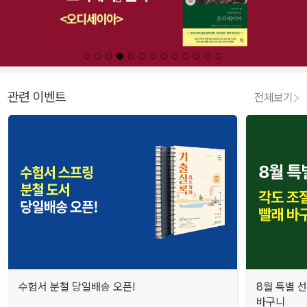
관련 이벤트
전체보기
수험서 분철 당일배송 오픈!
8월 특별 선
바구니