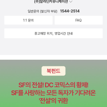
(주)알라딘커뮤니케이션
다. 남과 비교하지 말고, 어제의 나보다 조금이라도 나은 오늘의
름으로 여기고 있다는 생각에 다시한번 ’용기‘라는 개발자의 덕목
1544-2514
일반문의 (발신자 부담)
나를 만들어가면 된다. 코딩은 결코 특별한 사람들만의 전유물이
을 떠올렸다. 또 5장에서 ’화성에서 온 개발자‘라는 챕터도 눈에
아니다. 조금의 호기심과 꾸준함만 있다면 누구나 시작할 수 있
들어왔다. “비개발자와 개발자, 두 종족은 서로 다른 행성에서 왔
1:1 문의
FAQ
는, 우리 시대의 새로운 언어이자 도구일 뿐이다. ^.^
다. 그만큼 서로 다를 수밖에 없다. 자연스럽게 그들은 충돌하기
시작했다. 특히 이들은 언어가 너무 달랐다. 분명히 같은 말을 사
중고매장 위치, 영업시간 안내
용하고 있지만 그 속에 담긴 내용과 뜻은 너무도 달랐다. (p.22
5)”저자가 설명한 그 외계인은 우리 집에 강림하신 개발자 남편
님이 확실했다. 지구태생이며 갱년기라는 삶의 단계를 맞이한 나
는 ’된다‘, ’안된다‘, ’모른다‘라는 확실한 대답을 듣고 난 후에 뒤이
은 설명을 원하는데 이 화성 외계인은 항시 애매모호하게 설명을
한 후에 ’그래서 모른다‘로 끝나곤했다. 나는 그 이유가 MBTI의
T라서가 아니라, 개발자라는 직업 탓이란 걸 이해하게 되었다. 그
직업이 우리 지구인을 외계인으로 만들었구나. 끙 아빠, 힘내세
요. 코딩책에서 부부고민해결은 덤.“이 책은 코딩을 배우고자 하
는 모든 이를 위한 안내서다. 그리고 개발자를 꿈꾸는 사람들, 특