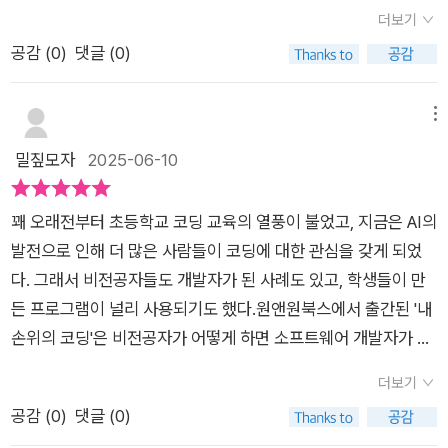
위의 코딩』이 알려준 그 첫걸음을,두려움 대신 설렘으로 내딛어
기억도 있다. ‘내가 이걸 왜 해?’라는 말이 입에 맴돌았고, 그렇게
을 살피는 마음가짐 등이 더해져야 한다. 지금 당장 여렵더라도
그러면 어떤 의지로 어떻게 대처하고 준비하라책은 말하고 있
이가 많은데'라는 수많은 변명과 두려움들이 머릿속을 맴돈다. 특
더보기
보려 해요.​ ​💌 에필로그처럼, 나의 새로운 시작​책의 마지막 페이
나는 또 스스로 가능성을 접어버렸다. 하루 종일 앱을 쓰고 웹사
작은 노력이 하나둘 쌓이면 결국 사랑받는 개발자가 될 것이다.코
다. 쉬운이해로 보는 ‘개발자’. 하지만 성공의 과정은 상상처럼 쉽
히 비전공자라면 더욱 그렇다. 마치 외국어를 처음 배우는 것처
공감 (
0
)
댓글 (0)
지엔 이런 문장이 있었어요.“멋지게 성장할 당신을 기대하며.”이
이트를 드나들면서도 ‘이거 어떻게 만들지?’ 궁금할 때가 있었
딩이라는 세계지금까지 코딩을 배우라는 얘기를 정말 많이 들었
고영원한 직업이 될 것 같지만 그 삶의 무게는 무겁게 다가온다.
럼, 아니 어쩌면 그보다도 더 막막하게 느껴질 수 있다. 이런 두려
짧은 문장이 어찌나 마음을 울리던지요.​코딩을 잘 모르는 ‘엄
다. 누군가는 이런 걸 직접 만든다는 사실이 부러웠고, 나도 저 중
다. 작가를 준비한다면 더욱 더 그렇다고 말이다. 그럼에도 도서
만약에 ‘개발자’를 꿈꾼다면 자신의 의지를 공고히 하고 입문가이
움은 어쩌면 당연한 것일지도 모른다. 우리는 어렸을 때부터 '이
마’로 시작했지만,이제는 스스로의 가능성을 믿는 ‘학습자’로 다
하나가 될 수 있을까 상상해본 적도 있다. 하지만 현실은 회의감
메뉴
관에서 책 몇 권 빌려 읽다가 중도에 포기했다. 이는 IT나 웹 개발
드로 확실한방향성을 지정해 주는 가이드 도서였다.
과는 수학과 과학', '문과는 언어와 사회'라는 이분법적 사고에 익
시 서봅니다.『내 손 위의 코딩』은 단순한 입문서 그 이상이에
이었다. 전공도 없고, 수학도 못하고, 나이는 점점 차고... 어디서
밀짚모자
2025-06-10
자에게 해당된다고 판단해서다. 이 책을 읽은 소감을 말하자면 먼
숙해져 있다. 코딩은 당연히 이과의 영역이라고 생각하고, 자신은
요.‘나도 할 수 있다’는 용기를 선물해준 책,무언가를 처음 시작하
부터 시작해야 할지도 몰랐다. 사실, 그래서 계속 안 했던 거
저 컴퓨터에 대한 지식을 더 함양하고 관련 기술을 익힌 후 코딩
그 영역과는 거리가 멀다고 단정 짓는다. 하지만 정말 그럴까? 코
려는 모든 분께 꼭 추천드리고 싶어요.​​
다. 『내 손 위의 코딩』은 딱 그런 사람들을 위한 책이다. 개발자로
이란 세계에 발을 들이면 훨씬 효과가 높을 듯하다. 코딩에 입문
딩이라는 것이 정말 특별한 사람들만 할 수 있는 특별한 일일까?
꽤 오래전부터 초등학교 코딩 교육의 열풍이 불었고, 지금은 AI의
전향하고 싶지만 막막한 사람, 또는 그냥 코딩이라는 게 뭔지 제
하려는 사람들에게 책의 일독을 권한다.#자기계발 #코딩 #내손
신호등의 비유를 들어보자. 도로 위의 신호등은 단순하다. 빨간불
발전으로 인해 더 많은 사람들이 코딩에 대한 관심을 갖게 되었
대로 알고 싶은 일반인에게 꼭 필요한 가이드다. 스마트폰, 전자
위의코딩 #고코더 #이진현 #원앤원북스
이면 멈추고, 초록불이면 간다. 이 간단한 규칙이 복잡한 도시의
다. 그래서 비전공자들도 개발자가 된 사례도 있고, 학생들이 만
결제, 신호등 같은 일상 속 예시로 시작해 ‘코딩이란 이런 거다’라
교통을 원활하게 만든다. 코딩도 마찬가지다. 복잡해 보이지만 결
든 프로그램이 널리 사용되기도 했다.원앤원북스에서 출간된 '내
고 풀어내며 장벽을 없앤다. 책을 읽으며 “어? 이건 나도 해볼 수
국은 '이런 상황이면 이렇게 하고, 저런 상황이면 저렇게 하라'는
손위의 코딩'은 비전공자가 어떻게 하면 소프트웨어 개발자가 될
있을 것 같은데?”라는 기분을 몇 번이나 느꼈다. 책에서는 다양
명령들의 조합일 뿐이다. 우리가 일상에서 하는 사고와 크게 다르
수 있는지를 쉽게 설명해준다. 이 책의 저자 고코더(이진현)님은
한 학습 경로를 소개한다. 국비지원 학원, 부트캠프, 온라인 강
더보기
지 않다.코딩을 배운다고 결심했다면, 그 다음에 마주하는 것은
코딩보다 글 쓰는 것을 좋아하는 프로그래머이고, 여의도의 한 I
의, 그리고 독학. 각각의 장단점을 현실적으로 비교하면서 독자
공감 (
0
)
댓글 (0)
'어떻게 배울 것인가'라는 선택의 기로다. 국비지원 교육, 온라인
T회사에서 개발자로 재직 중이라고 한다. 오프라인에서 강의와
스스로에게 맞는 방향을 고민하게 만든다. 특히 ‘혼자 공부하는