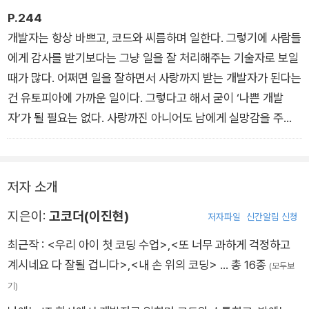
능하게 해주는 중요한 기술이다. 백엔드 개발자의 필수적인 역량
P.244
이라고 할 수 있다.
개발자는 항상 바쁘고, 코드와 씨름하며 일한다. 그렇기에 사람들
에게 감사를 받기보다는 그냥 일을 잘 처리해주는 기술자로 보일
때가 많다. 어쩌면 일을 잘하면서 사랑까지 받는 개발자가 된다는
건 유토피아에 가까운 일이다. 그렇다고 해서 굳이 ‘나쁜 개발
자’가 될 필요는 없다. 사랑까진 아니어도 남에게 실망감을 주는
개발자가 될 필요는 없는 것이다.
저자 소개
지은이:
고코더(이진현)
저자파일
신간알림 신청
최근작 :
<우리 아이 첫 코딩 수업>
,
<또 너무 과하게 걱정하고
계시네요 다 잘될 겁니다>
,
<내 손 위의 코딩>
… 총 16종
(모두보
기)