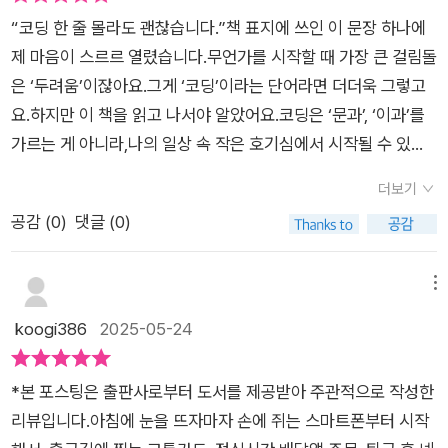
그 ~ 나만의 노하우를 정리해 공개하는 공간코딩 훈련소, 부트캠
넷, 자율주행자동차, 스마트폰등 급진적인 변화의 기술 시대속에
련소이며, 현업에서 사용하는 프로그래밍 지식을 기반으로 교육
“코딩 한 줄 몰라도 괜찮습니다.”책 표지에 쓰인 이 문장 하나에
프개발자가 되기 위한 가장 빠른 방법은 뭘까? 코딩 훈련소 부트
우리는 살아가고 있다. 이런 시대속에 소멸하는 직업군도 생겨나
하기에 힘든 과정이라 말한다. 단기간에 고생해서 개발자가 되기
제 마음이 스르르 열렸습니다.무언가를 시작할 때 가장 큰 걸림돌
캠프에 입소하는 것이다. 부트캠프는 단기간에 개발자가 될 수 있
고 직업도자신이 가진 기술력에 따라 삶은 양극화로 갈린다. 그래
보다는 천천히 깊이 있게 코딩 공부를 하고 싶은 예비 개발자와는
은 ‘두려움’이잖아요.그게 ‘코딩’이라는 단어라면 더더욱 그렇고
게 교육하는 훈련소이기 때문이다. 짧은 시간에 일반인을 개발자
서 사람들은 시대의 소명과 같은 직업에 편승하고자신의 경쟁력
결이 맞지 않는데, 일단 부트캠프는 수료기간 동안 오직 이 생활
요.하지만 이 책을 읽고 나서야 알았어요.코딩은 ‘문과’, ‘이과’를
로 만들기 위한 최적의 교육과정이긴 하지만, 국비지원 학원과 온
을 갖추기 위해 ‘개발자’라는 직업을 꿈꿔 본다. 본업 아닌 부업과
에만 전념해야 하기 때문에 사생활을 보장받지 못하고, 무엇보다
가르는 게 아니라,나의 일상 속 작은 호기심에서 시작될 수 있는
라인 독학에 비해 훨씬 힘든 과정이다. 이 교육과정은 현업에서
같이 은퇴 후를 위해. 스스로 무언가 만들어내고가치를 평가 받으
비싼 곳은 1천만 원이 넘는 수강료를 지출해야 한다고 말한다. 부
것이라는 걸요.​​🧡 엄마의 눈높이로 만난 코딩의 세계​솔직히 말
사용하는 프로그래밍 지식을 기반으로 한다.코딩 배우기책으로
며 시간에 구애 받지 않고 높은 생산성을 바탕으로 경제적 여유를
더보기
트캠프를 할 지 선택은 당연히 스스로 판단해야 한다면서 말이다.
해, 개발자라는 직업은 ‘나와는 상관없는 사람들 이야기’처럼 느
공부하기블로그로 공부하기고코더의 공부법수많은 예비 개발자
갖출 수 있게 말이다. 책은이런 꿈을 꾸고 있는 사람들에게 ‘개발
공감 (
0
)
댓글 (0)
저자의 개인적인 경험으로는 누군가를 가르친다는 마음가짐으로
껴졌어요.하지만 저자님의 안내로 차근차근 코딩의 개념을 따라
에게 전하고 싶은 저자의 메시지는 간단하다. 독학은 개발자로서
자’의 환상과 오해, 현재, 경쟁력, 갖춰야할 소양 등 체계적인 과
학습을 하면 진도는 굉장히 느리지만 그만큼 깊이 있고 제대로 이
가다 보니,이건 단순한 기술이 아니라, 내가 매일 손에 쥐고 있는
성장하기 위한 가장 강력한 무기다. 상황이 어렵고 여건이 여의치
정을 말하고 있다. 개발자가 하는 일은 무엇이며 어떤 도구를 매
해할 수 있다고 조언한다. 단순히 배우는 것을 넘어서 마치 강의
스마트폰,리모컨, 전자결제기 뒤에 숨어 있던 마법 같은 언어라는
메뉴
않아도 독학을 통해 지식을 확장해야 한다. 각자의 환경과 상황에
개로 현실을 구축하는지, 그 과정에 코딩이 어떤 존재 필요인지
를 준비하는 선생님처럼 모든 개념을 정리하고 설명하려고 하다
걸 깨닫게 되었죠.​예를 들어, 신호등의 작동에도 코딩이 필요하
koogi386
2025-05-24
맞는 자신만의 독학 방법을 연구하고 꾸준히 실행하길 바란다. 실
말이다. 그래서 책은 다양한언어로 컴퓨터를 조율하는 만큼 번역
보면 자연스럽게 머릿속에서 지식이 체계를 갖추게 된다면서, 강
고,인터넷 뱅킹도, 아이가 좋아하는 유튜브 앱도모두 누군가의
패해도 괜찮고, 속도가 느려도 괜찮다.백엔드 개발자에게 필요한
기의 과정 ‘컴파일러’에대한 이해로부터 시작한다. 거기서 코딩에
의 내용을 블로그나 전차책으로 출간도 가능하다고 덧붙인다. 독
‘코딩’이 만든 결과물이란 사실에 감탄이 절로 나왔어요.​이제껏
학습'백엔드 개발자는 보이지 않는 걸 개발합니다.'백엔드 개발자
대한 이해로 좋은 프로그램을 만드는 개발자는 경력을 관리를하
*본 포스팅은 출판사로부터 도서를 제공받아 주관적으로 작성한
학은 개발자로서 성장하기 위한 가장 강력한 무기이기에 상황이
코딩은 너무 어렵고 멀게만 느껴졌는데,『내 손 위의 코딩』은 엄마
가 되기로 결심했다면 REST API(API는 애플리케이션을 프로그
며 목표를 성취하고 삶을 즐기는 사람이라 ‘개발자’의 정의라고말
리뷰입니다.아침에 눈을 뜨자마자 손에 쥐는 스마트폰부터 시작
어렵고 여건이 여의치 않아도 독학을 통해 지식을 확장해야 한다
의 눈높이로 쉽게, 일상에 빗대어 설명해 주니참 친절하고 따뜻하
래밍하는 데 사용되는 인터페이스로, 서로 다른 소프트웨어 애플
한다. 다음은시작하는 이들을 위한 교육이다. 현실적인 교육은 어