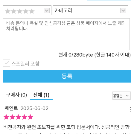
다. 또 단순히 코딩 공부법을 나열하는 데 그치지 않고 어떻게 취
업을 준비하는지, 어떻게 좋은 개발자로 성장할 수 있는지에 초점
카테고리
을 맞춘다. 다양한 학습 경로를 실제 사례와 함께 소개하고 각자
의 상황에 맞는 맞춤형 진입 전략을 제시한다. 더불어 프론트엔
드, 백엔드, 앱 개발 등 개발 직무별 역할과 차이점을 알기 쉽게
설명하고, 취업에 필수적인 포트폴리오 작성법과 실무 중심의 프
로젝트 접근 방식도 알려준다. 취업 시장에서 개발자를 어떻게 평
현재
0
/280byte (한글 140자 이내)
가하고 채용하는지, 어떤 역량이 중요한지를 알려주는 실전 가이
스포일러 포함
드 역할을 한다. 취업 한파에도 개발자는 흔들리지 않는다! 현직
등록
개발자에게 배우는 개발자 입문기! 저자는 기술을 배우는 것이 곧
세상을 바꾸는 도구를 손에 넣는 일임을 강조한다. 인공지능, 사
구매자 (0)
전체 (1)
물인터넷(IoT), 자율주행차, 스마트홈 등 빠르게 변화하는 기술
환경 속에서 우리가 단지 만들어진 서비스를 사용하는 ‘소비자’가
쎄인트
2025-06-02
메뉴
아니라, 스스로 서비스를 기획하고 만들어내는 ‘창조자’가 될 수
있다고 강조한다. 또 개발자라는 직업이 실제로 어떤 삶과 태도를
비전공자와 완전 초보자를 위한 코딩 입문서이다. 성공적인 방향
요구하는지 알려준다. 이 책은 총 5장으로 구성되어 있다. 1장 ‘코