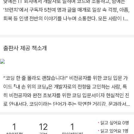
낮에는 IT 회사에서 개발자로 일하며 코드와 소통하고, 밤에는
‘브런치’에서 구독자 5천여 명과 글을 매개로 일상 속 걱정, 아픔,
회복 등 인생 전반의 이야기를 나누며 소통한다. 모든 사람이 IT
를 더 쉽고 재미있게 즐겼으면 하는 바람에서 글을 쓰고 이야기를
나눈다. 지은 책으로 『또 너무 과하게 걱정하고 계시네요 다 잘될
겁니다』 『내 손 위의 코딩』 『내가 하고 싶은 일, IT 개발자』 『오늘
출판사 제공 책소개
부터 IT를 시작합니다』 『이야기로 다가가는 HTML』 『오늘도, 우
리는 코딩을 합니다』 등이 있다. 홈페이지: linktr.ee/gocoder
브런치스토리: brunch.co.kr/@gocoder 블로그: gocoder.tist
“코딩 한 줄 몰라도 괜찮습니다!” 비전공자를 위한 코딩 입문 가
ory.com
이드 『내 손 위의 코딩』은 개발자로의 전향을 고민하는 사람, 특
히 비전공자와 완전 초보자를 위한 코딩 입문서이자 현실적인 진
로 안내서다. 코딩이라는 단어가 주는 막연한 거리감, 문과라서
안 될 것 같다는 두려움, 무엇부터 공부해야 할지 몰라 혼란을 안
고 있는 이들에게 이 책은 가장 친절하고 구체적인 첫걸음을 제시
읽고 싶어요 0명
1
12
1
한다. 현직 개발자이자 다수의 IT 입문서를 집필한 저자는 개발
읽고 있어요 1명