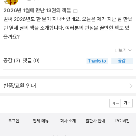
던 프로그램이 갑자기 오류를 뿜어내거나, 몇 시간 동안 찾던 버
밴엔드, 모바일 앱 등 다양한 분야가 있는데, 자신이 가고자하는
첫 걸음은 어떻게 떼어야 하는지를 알려주는 챕터다. ’3장. 코딩
2026년 1월에 만난 13권의 책들
그가 단순한 오타였던 경우를 경험하면 허탈함을 느끼게 된다. 하
방향에 따라 학습할 내용도 다르니 한번 살펴볼 필요가 있다. 마
을 배워봅시다‘에서는 책으로, 블로그로, 또 저자의 방법으로 코
벌써 2026년도 한 달이 지나버렸네요. 오늘은 제가 지난 달 만났
지만 이런 과정들이 모두 성장의 밑거름이 된다. 에러 메시지를
지막 5장의 개발자의 하루는 저자를 비롯 많은 개발자들의 삶이
딩을 공부하는 법을 다룬다. ’4장 개발자로 변신하기‘에서는 프런
던 열세 권의 책을 소개합니다. 여러분의 관심을 끌만한 책도 있
보며 당황하던 초보자가, 시간이 지나면서 에러 메시지를 보고 대
잘 녹아들어간 내용이 담겨있으니 개발자가 되고픈 분들은 꼭 읽
트엔드, 백엔드 개발자 혹은 모바일 앱 개발자 등 직군별 성향에
을까요?
략 어디가 문제인지 짐작할 수 있게 된다. 구글링을 통해 해결책
어봤으면 하는 내용이다.​앞서 얘기했듯이 개발자가 되기 위한 관
대해 설명해준다. 또 정규직과 프리랜서의 비교는 잘 아는 선배
을 찾는 능력도 늘어난다. 스택오버플로우라는 개발자들의 질문
문이 많이 낮아진 만큼 많은 사람들이 개발자가 되어 대한민국이
개발자에게 비싼 밥으로 꼬셔서만 들을 수 있는 이야기지 않을
더보기
답변 사이트가 마치 제2의 고향처럼 느껴지기 시작한다. 독학의
AI강국이 되는 날이 왔으면 좋겠다.​출판사로부터 도서를 제공받
까? 그리고 마지막 ’5장. 개발자의 하루‘에서는 현업개발자로서
공감 (
3
)
댓글 (0)
길은 특히 외로울 수 있다. 막혔을 때 바로 물어볼 동료나 선생님
아 작성한 리뷰입니다​#내손위의코딩 #개발자안내서 #고코더 #
느끼는 모든 것을 담았다. 개인적으로 2장 중 ’인공지능과 함께
이 없어서 며칠씩 같은 문제로 고민하기도 한다. 하지만 그렇게
이진현 #원앤원북스
코딩을‘ 부분이 인상적이었다. 대부분 인공지능 때문에 개발자라
혼자서 해결한 문제들은 더 오래 기억에 남고, 비슷한 문제를 다
는 직업이 없어질 거라는 보도와는 달리 저자는 ’인공지능 학습도
반품/교환 안내
시 만났을 때 더 빠르게 해결할 수 있게 해준다.코딩의 세계로 들
구를 통해 개발자로 전향하는 데 성공‘(p.93)한 친구를 예로 들
어간다는 것은 하나의 여행을 시작하는 것과 같다. 처음에는 모든
었다. 물론 친구분은 코딩 학습을 AI로 했다는 내용이긴 했으나
것이 낯설고 어려워 보이지만, 점점 익숙해지면서 그 속에서 자신
이어서 “과거와 달리 인공지능과의 협업 개발물에 대한 기업 내
만의 길을 찾아가게 된다. 때로는 막다른 길에서 좌절하기도 하
수용도가 눈에 띄게 높아졌다. 오히려 인공지능을 활용하는 개발
로그인
전체 메뉴
회사 소개
출판사 안내
PC 버전
고, 때로는 예상치 못한 아름다운 풍경을 만나 감동받기도 한다.
자에게 높은 점수를 주기도 한다.”(p.95)라고 쓰고 있다. 현직 시
중요한 것은 자신만의 속도로, 자신만의 방식으로 걸어가는 것이
니어 개발자인 저자의 시점에서도 인공지능활용이 필수적인 흐