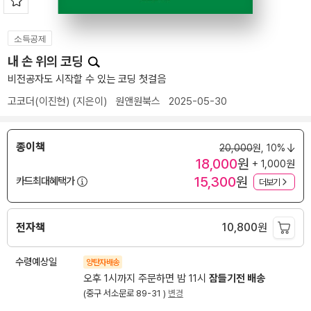
소득공제
내 손 위의 코딩
비전공자도 시작할 수 있는 코딩 첫걸음
고코더(이진현)
(지은이)
원앤원북스
2025-05-30
종이책
20,000
원,
10%
18,000
원
+ 1,000원
15,300
원
카드최대혜택가
더보기
전자책
10,800
원
수령예상일
양탄자배송
오후 1시까지 주문하면 밤 11시
잠들기전 배송
(중구 서소문로 89-31 )
변경