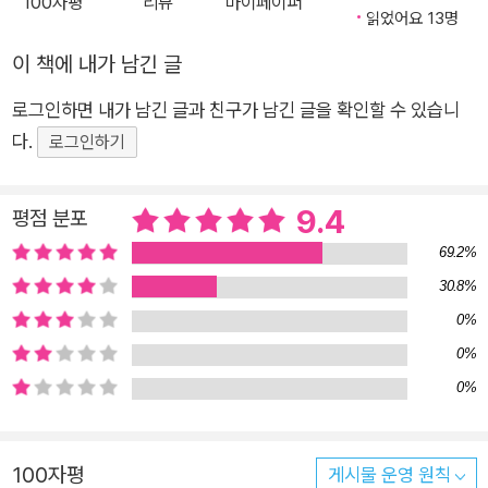
100자평
리뷰
마이페이퍼
이라는 영역을 거창한 기술이 아닌, 우리의 일상과 연결해 쉽고
읽었어요 13명
친숙하게 풀어낸다. 예컨대 우리가 매일 손에 쥐고 있는 스마트
이 책에 내가 남긴 글
폰, 리모컨, 전자결제 시스템 등이 모두 코딩으로 작동된다는 점
로그인하면 내가 남긴 글과 친구가 남긴 글을 확인할 수 있습니
을 짚으며 결코 먼 세상이 아님을 깨닫게 해준다. 많은 사람이 개
다.
발자가 되고 싶어 하지만, 어디서부터 시작해야 할지 모르겠다는
로그인하기
이유로 머뭇거리는 경우가 많다. 인터넷에 떠도는 수많은 정보 중
무엇이 지금 나에게 필요한 정보인지 가려내는 일부터가 쉽지 않
9.4
평점 분포
다. 『내 손 위의 코딩』은 바로 이런 이들을 위해 쓰였다. 현직 개발
69.2%
자의 생생한 커리어 경험과 IT 교육 현장의 실제 사례를 토대로,
30.8%
입문자에게 실질적으로 도움이 되는 코딩 학습 루트를 정리한다.
0%
국비지원 교육과 부트캠프의 장단점을 명확히 비교 분석하고, 혼
0%
자 공부할 때 부딪히는 어려움을 어떻게 극복할 수 있는지, 독학
0%
시 유용한 팁과 공부법 등을 소개한다. 또 개발에 대한 이론적 지
식만이 아니라 비전공자가 반드시 이해해야 할 핵심 개념들을 일
상적인 비유와 쉬운 언어로 설명해 누구든 이해할 수 있도록 했
100자평
게시물 운영 원칙